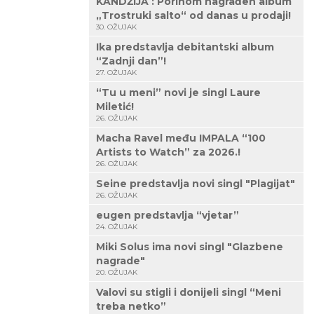
KANDŽIJA : Porinom nagrađen album
„Trostruki salto“ od danas u prodaji!
30. OŽUJAK
Ika predstavlja debitantski album
“Zadnji dan”!
27. OŽUJAK
“Tu u meni” novi je singl Laure
Miletić!
26. OŽUJAK
Macha Ravel među IMPALA “100
Artists to Watch” za 2026.!
26. OŽUJAK
Seine predstavlja novi singl "Plagijat"
26. OŽUJAK
eugen predstavlja “vjetar”
24. OŽUJAK
Miki Solus ima novi singl "Glazbene
nagrade"
20. OŽUJAK
Valovi su stigli i donijeli singl “Meni
treba netko”