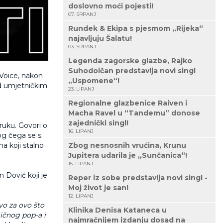
doslovno moći pojesti!
07. SRPANJ
Rundek & Ekipa s pjesmom „Rijeka“
najavljuju Šalatu!
03. SRPANJ
Legenda zagorske glazbe, Rajko
Suhodolčan predstavlja novi singl
 Voice, nakon
„Uspomene“!
od umjetničkim
23. LIPANJ
Regionalne glazbenice Raiven i
Macha Ravel u “Tandemu” donose
zajednički singl!
oruku. Govori o
16. LIPANJ
og čega se s
a koji stalno
Zbog nesnosnih vrućina, Krunu
Jupitera udarila je „Sunčanica“!
15. LIPANJ
 Dović koji je
Reper iz sobe predstavlja novi singl -
Moj život je san!
12. LIPANJ
avo za ovo što
Klinika Denisa Kataneca u
gičnog pop-a i
najmračnijem izdanju dosad na