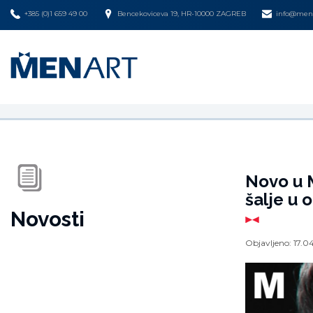
+385 (0)1 659 49 00
Bencekoviceva 19, HR-10000 ZAGREB
info@mena
Novo u M
šalje u o
Novosti
Objavljeno:
17.0