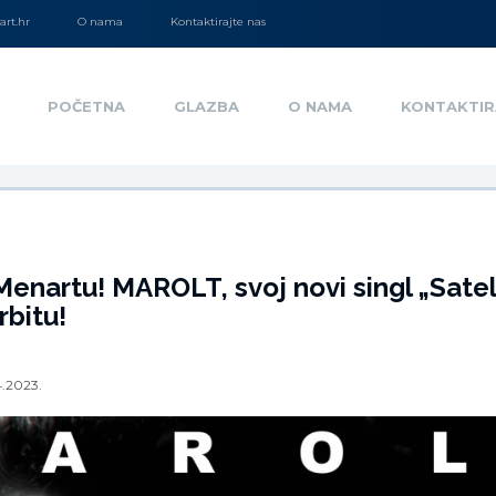
rt.hr
O nama
Kontaktirajte nas
POČETNA
GLAZBA
O NAMA
KONTAKTIR
enartu! MAROLT, svoj novi singl „Sateli
rbitu!
4.2023.