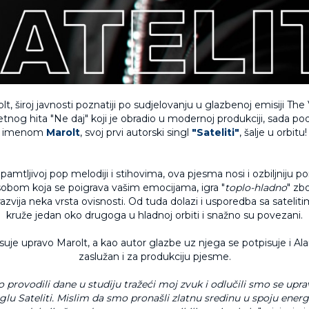
olt, široj javnosti poznatiji po sudjelovanju u glazbenoj emisiji The
jetnog hita "Ne daj" koji je obradio u modernoj produkciji, sada p
imenom
Marolt
, svoj prvi autorski singl
"Sateliti"
, šalje u orbitu!
o pamtljivoj pop melodiji i stihovima, ova pjesma nosi i ozbiljniju p
obom koja se poigrava vašim emocijama, igra "
toplo-hladno
" zb
vija neka vrsta ovisnosti. Od tuda dolazi i usporedba sa satelitim
kruže jedan oko drugoga u hladnoj orbiti i snažno su povezani.
suje upravo Marolt, a kao autor glazbe uz njega se potpisuje i Alan
zaslužan i za produkciju pjesme.
o provodili dane u studiju tražeći moj zvuk i odlučili smo se upr
lu Sateliti. Mislim da smo pronašli zlatnu sredinu u spoju ener