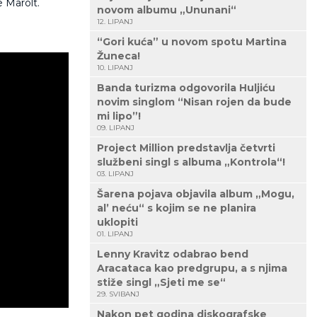
je Marolt.
novom albumu „Ununani“
12. LIPANJ
“Gori kuća” u novom spotu Martina
Žuneca!
10. LIPANJ
Banda turizma odgovorila Huljiću
novim singlom “Nisan rojen da bude
mi lipo”!
09. LIPANJ
Project Million predstavlja četvrti
službeni singl s albuma „Kontrola“!
03. LIPANJ
Šarena pojava objavila album „Mogu,
al’ neću“ s kojim se ne planira
uklopiti
01. LIPANJ
Lenny Kravitz odabrao bend
Aracataca kao predgrupu, a s njima
stiže singl „Sjeti me se“
29. SVIBANJ
Nakon pet godina diskografske