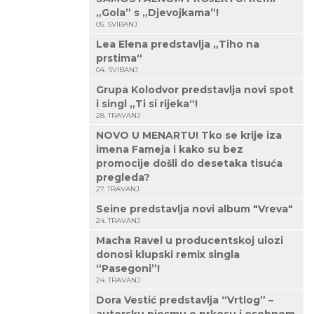
„Gola” s „Djevojkama”!
05. SVIBANJ
Lea Elena predstavlja „Tiho na
prstima“
04. SVIBANJ
Grupa Kolodvor predstavlja novi spot
i singl „Ti si rijeka“!
28. TRAVANJ
NOVO U MENARTU! Tko se krije iza
imena Fameja i kako su bez
promocije došli do desetaka tisuća
pregleda?
27. TRAVANJ
Seine predstavlja novi album "Vreva"
24. TRAVANJ
Macha Ravel u producentskoj ulozi
donosi klupski remix singla
“Pasegoni”!
24. TRAVANJ
Dora Vestić predstavlja “Vrtlog” –