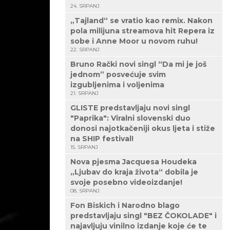
24. SRPANJ
„Tajland“ se vratio kao remix. Nakon
pola milijuna streamova hit Repera iz
sobe i Anne Moor u novom ruhu!
22. SRPANJ
Bruno Rački novi singl “Da mi je još
jednom” posvećuje svim
izgubljenima i voljenima
21. SRPANJ
GLISTE predstavljaju novi singl
"Paprika": Viralni slovenski duo
donosi najotkačeniji okus ljeta i stiže
na SHIP festival!
15. SRPANJ
Nova pjesma Jacquesa Houdeka
„Ljubav do kraja života“ dobila je
svoje posebno videoizdanje!
08. SRPANJ
Fon Biskich i Narodno blago
predstavljaju singl "BEZ ČOKOLADE" i
najavljuju vinilno izdanje koje će te