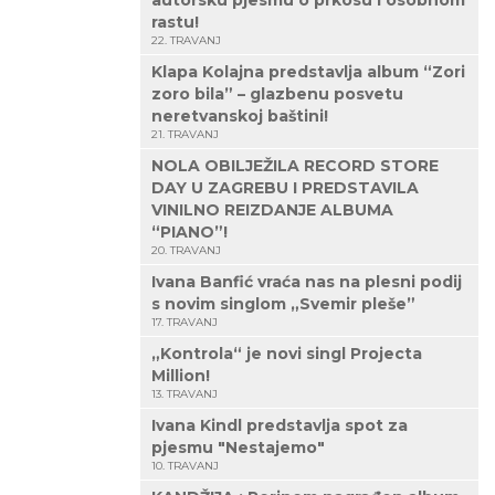
autorsku pjesmu o prkosu i osobnom
rastu!
22. TRAVANJ
Klapa Kolajna predstavlja album “Zori
zoro bila” – glazbenu posvetu
neretvanskoj baštini!
21. TRAVANJ
NOLA OBILJEŽILA RECORD STORE
DAY U ZAGREBU I PREDSTAVILA
VINILNO REIZDANJE ALBUMA
“PIANO”!
20. TRAVANJ
Ivana Banfić vraća nas na plesni podij
s novim singlom „Svemir pleše”
17. TRAVANJ
„Kontrola“ je novi singl Projecta
Million!
13. TRAVANJ
Ivana Kindl predstavlja spot za
pjesmu "Nestajemo"
10. TRAVANJ