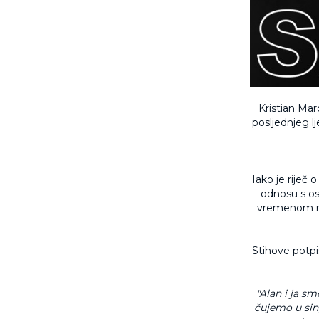
Kristian Mar
posljednjeg l
Iako je riječ 
odnosu s os
vremenom raz
Stihove potpi
"Alan i ja sm
čujemo u sing