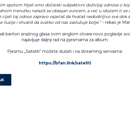
m spotom htjeli smo dočarati subjektivni doživljaj odnosa o k
ednom trenutku nalaziš se obasjan suncem, a već u idućem ti se s
 cijeli taj odnos zapravo osjećaš da hvataš nedodirljivo sve dok 
te iluzije i shvatiš da svatko od nas zaslužuje bolje.“ –
rekao je Mar
adi bariton snažnog glasa ovim singlom otvara novo poglavlje svoje
najavljuje daljnji rad na pjesmama za album.
Pjesmu „Sateliti“ možete slušati i na streaming servisima:
https://bfan.link/sateliti
AK