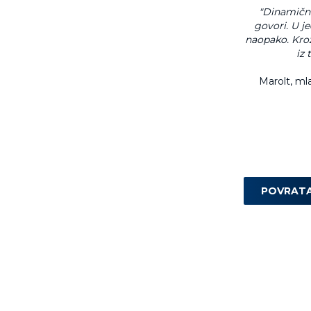
"Dinamični
govori. U j
naopako. Kroz
iz 
Marolt, ml
POVRAT