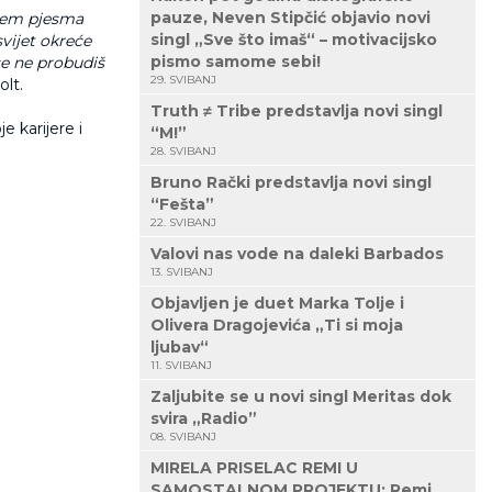
pauze, Neven Stipčić objavio novi
ojem pjesma
singl „Sve što imaš“ – motivacijsko
vijet okreće
pismo samome sebi!
se ne probudiš
29. SVIBANJ
olt.
Truth ≠ Tribe predstavlja novi singl
 karijere i
“M!”
28. SVIBANJ
Bruno Rački predstavlja novi singl
“Fešta”
22. SVIBANJ
Valovi nas vode na daleki Barbados
13. SVIBANJ
Objavljen je duet Marka Tolje i
Olivera Dragojevića „Ti si moja
ljubav“
11. SVIBANJ
Zaljubite se u novi singl Meritas dok
svira „Radio”
08. SVIBANJ
MIRELA PRISELAC REMI U
SAMOSTALNOM PROJEKTU: Remi