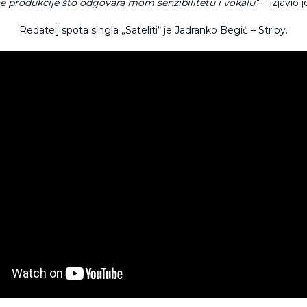
 produkcije što odgovara mom senzibilitetu i vokalu
." – izjavio 
Redatelj spota singla „Sateliti“ je Jadranko Begić – Stripy.