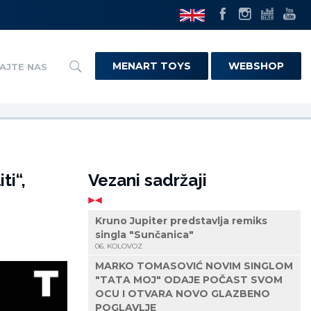
MENART TOYS
WEBSHOP
AJTE NAS
ti“,
Vezani sadržaji
Kruno Jupiter predstavlja remiks
singla "Sunčanica"
06. KOLOVOZ
MARKO TOMASOVIĆ NOVIM SINGLOM
"TATA MOJ" ODAJE POČAST SVOM
OCU I OTVARA NOVO GLAZBENO
POGLAVLJE