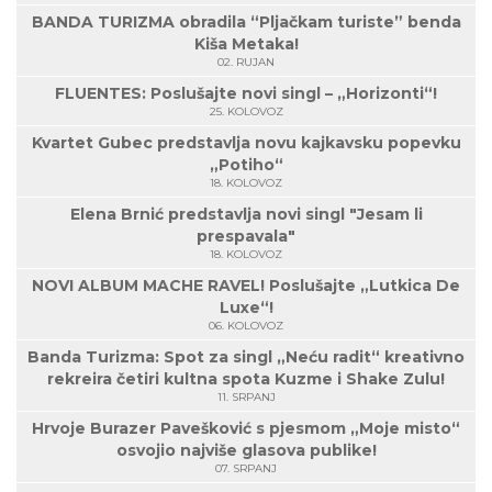
BANDA TURIZMA obradila “Pljačkam turiste” benda
Kiša Metaka!
02. RUJAN
FLUENTES: Poslušajte novi singl – „Horizonti“!
25. KOLOVOZ
Kvartet Gubec predstavlja novu kajkavsku popevku
„Potiho“
18. KOLOVOZ
Elena Brnić predstavlja novi singl "Jesam li
prespavala"
18. KOLOVOZ
NOVI ALBUM MACHE RAVEL! Poslušajte „Lutkica De
Luxe“!
06. KOLOVOZ
Banda Turizma: Spot za singl „Neću radit“ kreativno
rekreira četiri kultna spota Kuzme i Shake Zulu!
11. SRPANJ
Hrvoje Burazer Pavešković s pjesmom „Moje misto“
osvojio najviše glasova publike!
07. SRPANJ