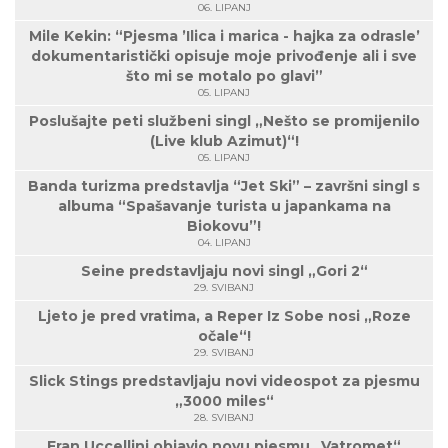
06. LIPANJ
Mile Kekin: “Pjesma ’Ilica i marica - hajka za odrasle’
dokumentaristički opisuje moje privođenje ali i sve
što mi se motalo po glavi”
05. LIPANJ
Poslušajte peti službeni singl „Nešto se promijenilo
(Live klub Azimut)“!
05. LIPANJ
Banda turizma predstavlja “Jet Ski” – završni singl s
albuma “Spašavanje turista u japankama na
Biokovu”!
04. LIPANJ
Seine predstavljaju novi singl „Gori 2“
29. SVIBANJ
Ljeto je pred vratima, a Reper Iz Sobe nosi „Roze
očale“!
29. SVIBANJ
Slick Stings predstavljaju novi videospot za pjesmu
„3000 miles“
28. SVIBANJ
Fran Uccellini objavio novu pjesmu „Vatromet“