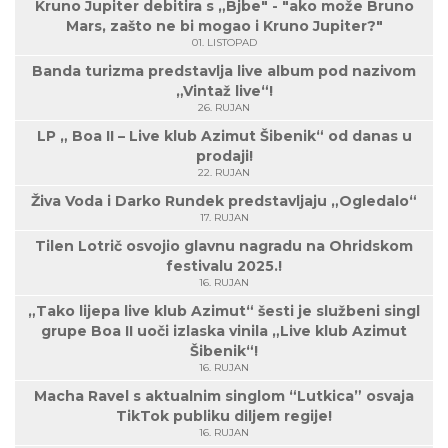
Kruno Jupiter debitira s „Bjbe" - "ako može Bruno
Mars, zašto ne bi mogao i Kruno Jupiter?"
01. LISTOPAD
Banda turizma predstavlja live album pod nazivom
„Vintaž live“!
26. RUJAN
LP „ Boa II – Live klub Azimut Šibenik“ od danas u
prodaji!
22. RUJAN
Živa Voda i Darko Rundek predstavljaju „Ogledalo“
17. RUJAN
Tilen Lotrič osvojio glavnu nagradu na Ohridskom
festivalu 2025.!
16. RUJAN
„Tako lijepa live klub Azimut“ šesti je službeni singl
grupe Boa II uoči izlaska vinila „Live klub Azimut
Šibenik“!
16. RUJAN
Macha Ravel s aktualnim singlom “Lutkica” osvaja
TikTok publiku diljem regije!
16. RUJAN