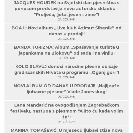
JACQUES HOUDEK na Svjetski dan pjesništva s
ponosom predstavlja novu autorsku skladbu -
"Proljeća, ljeta, jeseni, zime"!
21. OŽUJAK
BOA II: Novi album „Live klub Azimut Šibenik“ od
danas u prodaji!
21. OŽUJAK
BANDA TURIZMA: Album „Spašavanje turista u
japankama na Biokovu“ od sada i na vinilu!
14. OŽUJAK
KOLO SLAVUJ donosi narodne plesne običaje
gradišćanskih Hrvata u programu „Oganj gori“!
12. OŽUJAK
NOVI ALBUM OD DANAS U PRODAJI! „Najljepše
ljubavne pjesme“ Vlade Janevskog!
05. OŽUJAK
Lana Mandarić na ovogodišnjem Zagrebačkom
festivalu, nastupa s pjesmom "A što ću kada volim
te"!
04. OŽUJAK
MARINA TOMAŠEVIĆ: U mjesecu ljubavi stiže nova