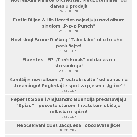
Novi album Mimike Orchestra „Medzotermina“ od
danas u prodaji!
24. STUDENI
Erotic Biljan & His Heretics najavljuju novi album
singlom „P-p-p Punch“
24. STUDENI
Novi singl Brune Račkog "Tako lako" ulazi u uho –
poslušajte!
21. STUDENI
Fluentes - EP „Treći korak“ od danas na
streamingu!
20. STUDENI
Kandžijin novi album „Trostruki salto“ od danas na
streamingu! Pogledajte spot za pjesmu „Igrice“!
14. STUDENI
Reper Iz Sobe i Alejuandro Buendija predstavljaju
"Spizu" – posveta starom, hrvatskom običaju
odlaska u spizu!
14. STUDENI
Neočekivani duet Jacquesa i obožavateljice!
13. STUDENI