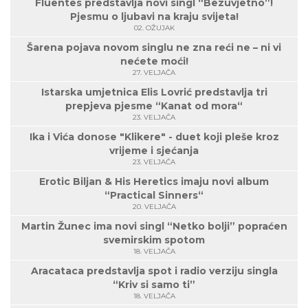
Fluentes predstavlja novi singl “Bezuvjetno”!
Pjesmu o ljubavi na kraju svijeta!
02. OŽUJAK
Šarena pojava novom singlu ne zna reći ne – ni vi
nećete moći!
27. VELJAČA
Istarska umjetnica Elis Lovrić predstavlja tri
prepjeva pjesme “Kanat od mora“
23. VELJAČA
Ika i Vića donose "Klikere" - duet koji pleše kroz
vrijeme i sjećanja
23. VELJAČA
Erotic Biljan & His Heretics imaju novi album
“Practical Sinners“
20. VELJAČA
Martin Žunec ima novi singl “Netko bolji” popraćen
svemirskim spotom
18. VELJAČA
Aracataca predstavlja spot i radio verziju singla
“Kriv si samo ti”
18. VELJAČA