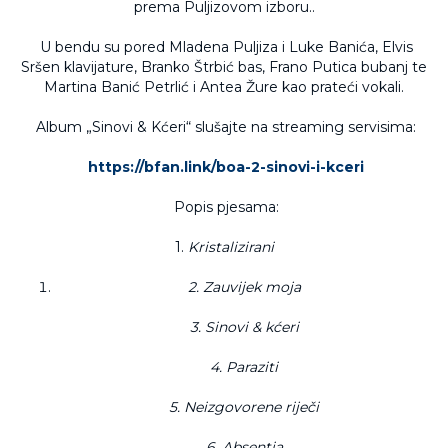
prema Puljizovom izboru..
U bendu su pored Mladena Puljiza i Luke Banića, Elvis
Sršen klavijature, Branko Štrbić bas, Frano Putica bubanj te
Martina Banić Petrlić i Antea Žure kao prateći vokali.
Album „Sinovi & Kćeri“ slušajte na streaming servisima:
https://bfan.link/boa-2-sinovi-i-kceri
Popis pjesama:
1.
Kristalizirani
2. Zauvijek moja
3. Sinovi & kćeri
4. Paraziti
5. Neizgovorene riječi
6. Absentia