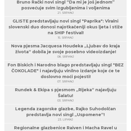
Bruno Rački novi singl “Da mi je još jednom”
posvećuje svim izgubljenima i voljenima
21. SRPANJ
GLISTE predstavljaju novi singl "Paprika": Viralni
slovenski duo donosi najotkačeniji okus ljeta i stiže
na SHIP festival!
15. SRPANJ
Nova pjesma Jacquesa Houdeka „Ljubav do kraja
života“ dobila je svoje posebno videoizdanje!
08. SRPANJ
Fon Biskich i Narodno blago predstavljaju singl "BEZ
ČOKOLADE" i najavljuju vinilno izdanje koje će te
doslovno moći pojesti!
07. SRPANJ
Rundek & Ekipa s pjesmom „Rijeka“ najavljuju
Šalatu!
03. SRPANJ
Legenda zagorske glazbe, Rajko Suhodolčan
predstavlja novi singl „Uspomene“!
23. LIPANJ
Regionalne glazbenice Raiven i Macha Ravel u