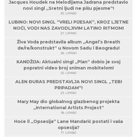
Jacques Houdek na Melodijama Jadrana predstavio
novi singl „Sretni ljudi ne pišu pjesme“!
30. LIPANJ
LUBINO: NOVI SINGL “VRELI PIJESAK“, KROZ LJETNE
NOĆI, VODI NAS ZAVODLJIVIM LATINO RITMOM!
27. LIPANJ
Živa Voda predstavila album „Angel’s Breath
de/re/konstrukt“ u Novom Sadu i Beogradu!
26. LIPANJ
KANDŽIJA: Aktualni singl „Plan“ dobio je svoj
popratni video broj sniman mobitelom!
25. LIPANJ
ALEN ĐURAS PREDSTAVLJA NOVI SINGL „TEBI
PRIPADAM“!
23. LIPANJ
Mary May dio globalnog glazbenog projekta
„International Artists Project“
18. LIPANJ
Hoće li „Opsesija“ Lane Mandarić postati i vaša
opsesija?
17. LIPANJ