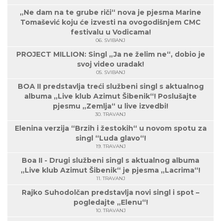
„Ne dam na te grube riči“ nova je pjesma Marine
Tomašević koju će izvesti na ovogodišnjem CMC
festivalu u Vodicama!
06. SVIBANJ
PROJECT MILLION: Singl „Ja ne želim ne“, dobio je
svoj video uradak!
05. SVIBANJ
BOA II predstavlja treći službeni singl s aktualnog
albuma „Live klub Azimut Šibenik“! Poslušajte
pjesmu „Zemlja“ u live izvedbi!
30. TRAVANJ
Elenina verzija “Brzih i žestokih“ u novom spotu za
singl “Luda glavo“!
19. TRAVANJ
Boa II - Drugi službeni singl s aktualnog albuma
„Live klub Azimut Šibenik“ je pjesma „Lacrima“!
11. TRAVANJ
Rajko Suhodolčan predstavlja novi singl i spot –
pogledajte „Elenu“!
10. TRAVANJ