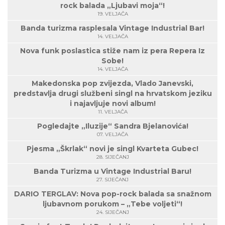
rock balada „Ljubavi moja“!
19. VELJAČA
Banda turizma rasplesala Vintage Industrial Bar!
14. VELJAČA
Nova funk poslastica stiže nam iz pera Repera Iz
Sobe!
14. VELJAČA
Makedonska pop zvijezda, Vlado Janevski,
predstavlja drugi službeni singl na hrvatskom jeziku
i najavljuje novi album!
11. VELJAČA
Pogledajte „Iluzije“ Sandra Bjelanovića!
07. VELJAČA
Pjesma „Škrlak“ novi je singl Kvarteta Gubec!
28. SIJEČANJ
Banda Turizma u Vintage Industrial Baru!
27. SIJEČANJ
DARIO TERGLAV: Nova pop-rock balada sa snažnom
ljubavnom porukom – „Tebe voljeti“!
24. SIJEČANJ