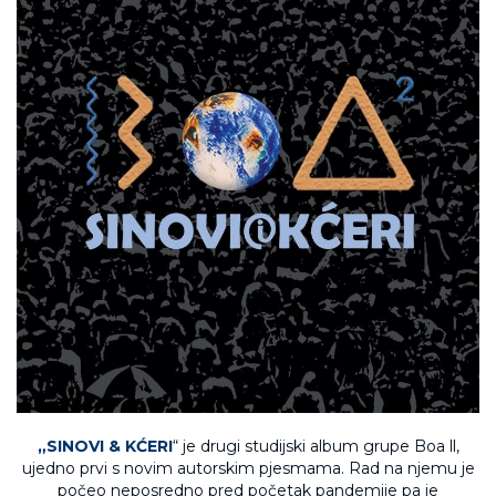
„SINOVI & KĆERI
“ je drugi studijski album grupe Boa ll,
ujedno prvi s novim autorskim pjesmama. Rad na njemu je
počeo neposredno pred početak pandemije pa je