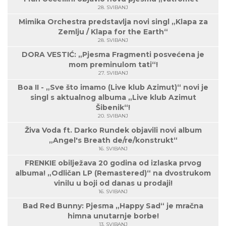
28. SVIBANJ
Mimika Orchestra predstavlja novi singl „Klapa za
Zemlju / Klapa for the Earth“
28. SVIBANJ
DORA VESTIĆ: „Pjesma Fragmenti posvećena je
mom preminulom tati“!
27. SVIBANJ
Boa II - „Sve što imamo (Live klub Azimut)“ novi je
singl s aktualnog albuma „Live klub Azimut
Šibenik“!
20. SVIBANJ
Živa Voda ft. Darko Rundek objavili novi album
„Angel's Breath de/re/konstrukt“
16. SVIBANJ
FRENKIE obilježava 20 godina od izlaska prvog
albuma! „Odličan LP (Remastered)“ na dvostrukom
vinilu u boji od danas u prodaji!
16. SVIBANJ
Bad Red Bunny: Pjesma „Happy Sad“ je mračna
himna unutarnje borbe!
13. SVIBANJ