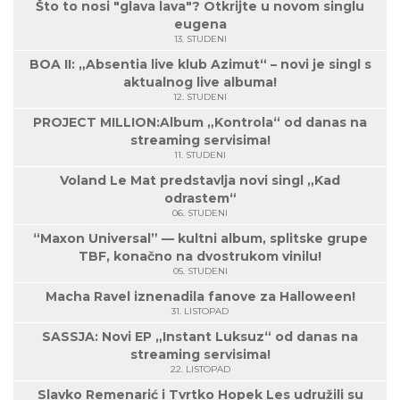
Što to nosi "glava lava"? Otkrijte u novom singlu
eugena
13. STUDENI
BOA II: „Absentia live klub Azimut“ – novi je singl s
aktualnog live albuma!
12. STUDENI
PROJECT MILLION:Album „Kontrola“ od danas na
streaming servisima!
11. STUDENI
Voland Le Mat predstavlja novi singl „Kad
odrastem“
06. STUDENI
“Maxon Universal” — kultni album, splitske grupe
TBF, konačno na dvostrukom vinilu!
05. STUDENI
Macha Ravel iznenadila fanove za Halloween!
31. LISTOPAD
SASSJA: Novi EP „Instant Luksuz“ od danas na
streaming servisima!
22. LISTOPAD
Slavko Remenarić i Tvrtko Hopek Les udružili su