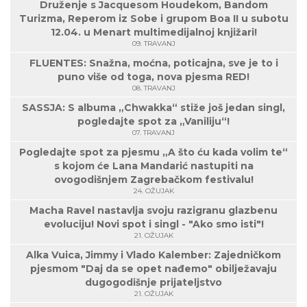
Druženje s Jacquesom Houdekom, Bandom
Turizma, Reperom iz Sobe i grupom Boa II u subotu
12.04. u Menart multimedijalnoj knjižari!
09. TRAVANJ
FLUENTES: Snažna, moćna, poticajna, sve je to i
puno više od toga, nova pjesma RED!
08. TRAVANJ
SASSJA: S albuma „Chwakka“ stiže još jedan singl,
pogledajte spot za „Vaniliju“!
07. TRAVANJ
Pogledajte spot za pjesmu „A što ću kada volim te“
s kojom će Lana Mandarić nastupiti na
ovogodišnjem Zagrebačkom festivalu!
24. OŽUJAK
Macha Ravel nastavlja svoju razigranu glazbenu
evoluciju! Novi spot i singl - "Ako smo isti"!
21. OŽUJAK
Alka Vuica, Jimmy i Vlado Kalember: Zajedničkom
pjesmom "Daj da se opet nađemo" obilježavaju
dugogodišnje prijateljstvo
21. OŽUJAK