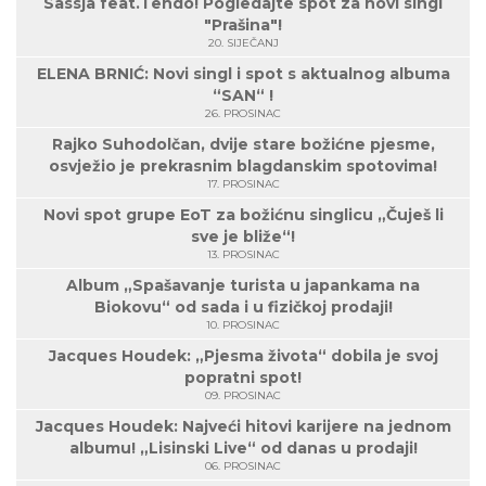
Sassja feat.Tendo! Pogledajte spot za novi singl
"Prašina"!
20. SIJEČANJ
ELENA BRNIĆ: Novi singl i spot s aktualnog albuma
“SAN“ !
26. PROSINAC
Rajko Suhodolčan, dvije stare božićne pjesme,
osvježio je prekrasnim blagdanskim spotovima!
17. PROSINAC
Novi spot grupe EoT za božićnu singlicu „Čuješ li
sve je bliže“!
13. PROSINAC
Album „Spašavanje turista u japankama na
Biokovu“ od sada i u fizičkoj prodaji!
10. PROSINAC
Jacques Houdek: „Pjesma života“ dobila je svoj
popratni spot!
09. PROSINAC
Jacques Houdek: Najveći hitovi karijere na jednom
albumu! „Lisinski Live“ od danas u prodaji!
06. PROSINAC