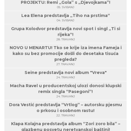
PROJEKTU: Remi „Gola” s „Djevojkama”!
05. SVIBANJ
Lea Elena predstavlja „Tiho na prstima“
04. SVIBANJ
Grupa Kolodvor predstavlja novi spot i singl „Ti si
rijeka“!
28. TRAVANJ
NOVO U MENARTU! Tko se krije iza imena Fameja i
kako su bez promocije došli do desetaka tisuća
pregleda?
27. TRAVANJ
Seine predstavlja novi album "Vreva"
24. TRAVANJ
Macha Ravel u producentskoj ulozi donosi klupski
remix singla “Pasegoni”!
24. TRAVANJ
Dora Vestić predstavlja “Vrtlog” – autorsku pjesmu
o prkosu i osobnom rastu!
22. TRAVANJ
Klapa Kolajna predstavlja album “Zori zoro bila” –
glazbenu posvetu neretvanskoj baštini!