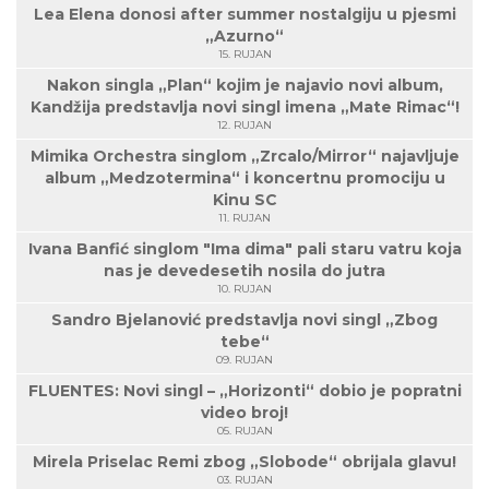
Lea Elena donosi after summer nostalgiju u pjesmi
„Azurno“
15. RUJAN
Nakon singla „Plan“ kojim je najavio novi album,
Kandžija predstavlja novi singl imena „Mate Rimac“!
12. RUJAN
Mimika Orchestra singlom „Zrcalo/Mirror“ najavljuje
album „Medzotermina“ i koncertnu promociju u
Kinu SC
11. RUJAN
Ivana Banfić singlom "Ima dima" pali staru vatru koja
nas je devedesetih nosila do jutra
10. RUJAN
Sandro Bjelanović predstavlja novi singl „Zbog
tebe“
09. RUJAN
FLUENTES: Novi singl – „Horizonti“ dobio je popratni
video broj!
05. RUJAN
Mirela Priselac Remi zbog „Slobode“ obrijala glavu!
03. RUJAN