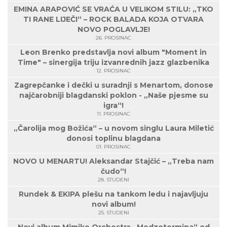
EMINA ARAPOVIĆ SE VRAĆA U VELIKOM STILU: „TKO
TI RANE LIJEČI“ – ROCK BALADA KOJA OTVARA
NOVO POGLAVLJE!
26. PROSINAC
Leon Brenko predstavlja novi album "Moment in
Time" – sinergija triju izvanrednih jazz glazbenika
12. PROSINAC
Zagrepčanke i dečki u suradnji s Menartom, donose
najčarobniji blagdanski poklon - „Naše pjesme su
igra“!
11. PROSINAC
„Čarolija mog Božića“ – u novom singlu Laura Miletić
donosi toplinu blagdana
01. PROSINAC
NOVO U MENARTU! Aleksandar Stajčić – „Treba nam
čudo“!
28. STUDENI
Rundek & EKIPA plešu na tankom ledu i najavljuju
novi album!
25. STUDENI