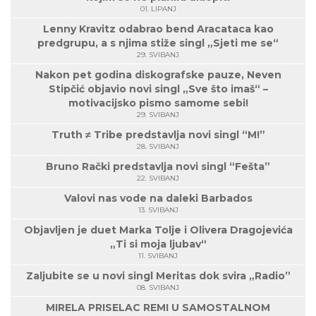
01. LIPANJ
Lenny Kravitz odabrao bend Aracataca kao
predgrupu, a s njima stiže singl „Sjeti me se“
29. SVIBANJ
Nakon pet godina diskografske pauze, Neven
Stipčić objavio novi singl „Sve što imaš“ –
motivacijsko pismo samome sebi!
29. SVIBANJ
Truth ≠ Tribe predstavlja novi singl “M!”
28. SVIBANJ
Bruno Rački predstavlja novi singl “Fešta”
22. SVIBANJ
Valovi nas vode na daleki Barbados
13. SVIBANJ
Objavljen je duet Marka Tolje i Olivera Dragojevića
„Ti si moja ljubav“
11. SVIBANJ
Zaljubite se u novi singl Meritas dok svira „Radio”
08. SVIBANJ
MIRELA PRISELAC REMI U SAMOSTALNOM