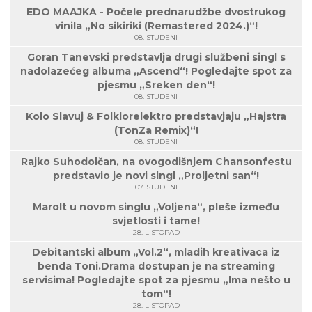
EDO MAAJKA - Počele prednarudžbe dvostrukog
vinila „No sikiriki (Remastered 2024.)“!
08. STUDENI
Goran Tanevski predstavlja drugi službeni singl s
nadolazećeg albuma „Ascend“! Pogledajte spot za
pjesmu „Sreken den“!
08. STUDENI
Kolo Slavuj & Folklorelektro predstavjaju „Hajstra
(TonZa Remix)“!
08. STUDENI
Rajko Suhodolčan, na ovogodišnjem Chansonfestu
predstavio je novi singl „Proljetni san“!
07. STUDENI
Marolt u novom singlu „Voljena“, pleše između
svjetlosti i tame!
28. LISTOPAD
Debitantski album „Vol.2“, mladih kreativaca iz
benda Toni.Drama dostupan je na streaming
servisima! Pogledajte spot za pjesmu „Ima nešto u
tom“!
28. LISTOPAD