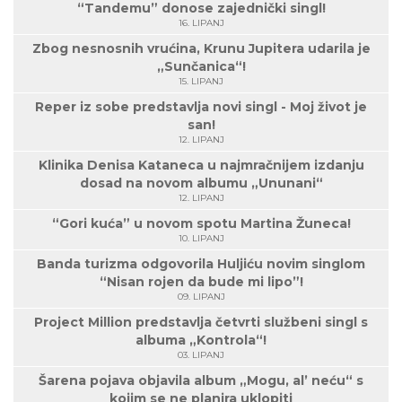
“Tandemu” donose zajednički singl!
16. LIPANJ
Zbog nesnosnih vrućina, Krunu Jupitera udarila je
„Sunčanica“!
15. LIPANJ
Reper iz sobe predstavlja novi singl - Moj život je
san!
12. LIPANJ
Klinika Denisa Kataneca u najmračnijem izdanju
dosad na novom albumu „Ununani“
12. LIPANJ
“Gori kuća” u novom spotu Martina Žuneca!
10. LIPANJ
Banda turizma odgovorila Huljiću novim singlom
“Nisan rojen da bude mi lipo”!
09. LIPANJ
Project Million predstavlja četvrti službeni singl s
albuma „Kontrola“!
03. LIPANJ
Šarena pojava objavila album „Mogu, al’ neću“ s
kojim se ne planira uklopiti