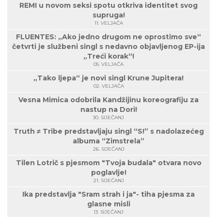
REMI u novom seksi spotu otkriva identitet svog
supruga!
11. VELJAČA
FLUENTES: „Ako jedno drugom ne oprostimo sve“
četvrti je službeni singl s nedavno objavljenog EP-ija
„Treći korak“!
05. VELJAČA
„Tako ljepa“ je novi singl Krune Jupitera!
02. VELJAČA
Vesna Mimica odobrila Kandžijinu koreografiju za
nastup na Dori!
30. SIJEČANJ
Truth ≠ Tribe predstavljaju singl “S!” s nadolazećeg
albuma “Zimstrela”
26. SIJEČANJ
Tilen Lotrič s pjesmom "Tvoja budala" otvara novo
poglavlje!
21. SIJEČANJ
Ika predstavlja "Sram strah i ja"- tiha pjesma za
glasne misli
13. SIJEČANJ