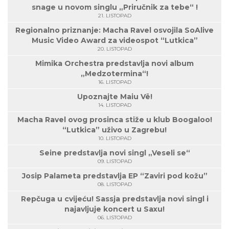
snage u novom singlu „Priručnik za tebe“ !
21. LISTOPAD
Regionalno priznanje: Macha Ravel osvojila SoAlive
Music Video Award za videospot “Lutkica”
20. LISTOPAD
Mimika Orchestra predstavlja novi album
„Medzotermina“!
16. LISTOPAD
Upoznajte Maiu Vë!
14. LISTOPAD
Macha Ravel ovog prosinca stiže u klub Boogaloo!
“Lutkica” uživo u Zagrebu!
10. LISTOPAD
Seine predstavlja novi singl „Veseli se“
09. LISTOPAD
Josip Palameta predstavlja EP “Zaviri pod kožu”
08. LISTOPAD
Repčuga u cvijeću! Sassja predstavlja novi singl i
najavljuje koncert u Saxu!
06. LISTOPAD