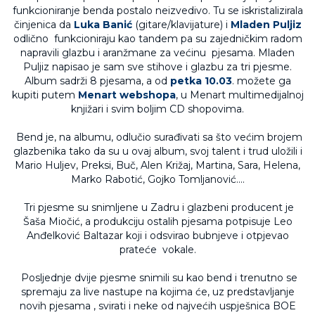
funkcioniranje benda postalo neizvedivo. Tu se iskristalizirala
činjenica da
Luka Banić
(gitare/klavijature) i
Mladen Puljiz
odlično funkcioniraju kao tandem pa su zajedničkim radom
napravili glazbu i aranžmane za većinu pjesama. Mladen
Puljiz napisao je sam sve stihove i glazbu za tri pjesme.
Album sadrži 8 pjesama, a od
petka 10.03
. možete ga
kupiti putem
Menart webshopa
, u Menart multimedijalnoj
knjižari i svim boljim CD shopovima.
Bend je, na albumu, odlučio surađivati sa što većim brojem
glazbenika tako da su u ovaj album, svoj talent i trud uložili i
Mario Huljev, Preksi, Buč, Alen Križaj, Martina, Sara, Helena,
Marko Rabotić, Gojko Tomljanović....
Tri pjesme su snimljene u Zadru i glazbeni producent je
Šaša Miočić, a produkciju ostalih pjesama potpisuje Leo
Anđelković Baltazar koji i odsvirao bubnjeve i otpjevao
prateće vokale.
Posljednje dvije pjesme snimili su kao bend i trenutno se
spremaju za live nastupe na kojima će, uz predstavljanje
novih pjesama , svirati i neke od najvećih uspješnica BOE