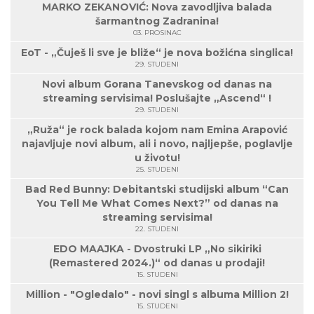
MARKO ZEKANOVIĆ: Nova zavodljiva balada
šarmantnog Zadranina!
03. PROSINAC
EoT - „Čuješ li sve je bliže“ je nova božićna singlica!
29. STUDENI
Novi album Gorana Tanevskog od danas na
streaming servisima! Poslušajte „Ascend“ !
29. STUDENI
„Ruža“ je rock balada kojom nam Emina Arapović
najavljuje novi album, ali i novo, najljepše, poglavlje
u životu!
25. STUDENI
Bad Red Bunny: Debitantski studijski album “Can
You Tell Me What Comes Next?” od danas na
streaming servisima!
22. STUDENI
EDO MAAJKA - Dvostruki LP „No sikiriki
(Remastered 2024.)“ od danas u prodaji!
15. STUDENI
Million - "Ogledalo" - novi singl s albuma Million 2!
15. STUDENI