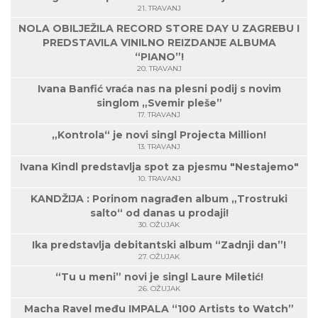
21. TRAVANJ
NOLA OBILJEŽILA RECORD STORE DAY U ZAGREBU I
PREDSTAVILA VINILNO REIZDANJE ALBUMA
“PIANO”!
20. TRAVANJ
Ivana Banfić vraća nas na plesni podij s novim
singlom „Svemir pleše”
17. TRAVANJ
„Kontrola“ je novi singl Projecta Million!
13. TRAVANJ
Ivana Kindl predstavlja spot za pjesmu "Nestajemo"
10. TRAVANJ
KANDŽIJA : Porinom nagrađen album „Trostruki
salto“ od danas u prodaji!
30. OŽUJAK
Ika predstavlja debitantski album “Zadnji dan”!
27. OŽUJAK
“Tu u meni” novi je singl Laure Miletić!
26. OŽUJAK
Macha Ravel među IMPALA “100 Artists to Watch”