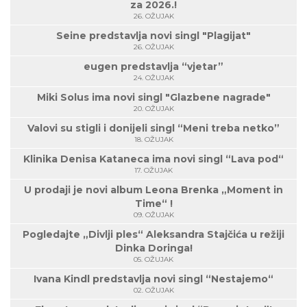
za 2026.!
26. OŽUJAK
Seine predstavlja novi singl "Plagijat"
26. OŽUJAK
eugen predstavlja “vjetar”
24. OŽUJAK
Miki Solus ima novi singl "Glazbene nagrade"
20. OŽUJAK
Valovi su stigli i donijeli singl “Meni treba netko”
18. OŽUJAK
Klinika Denisa Kataneca ima novi singl “Lava pod“
17. OŽUJAK
U prodaji je novi album Leona Brenka „Moment in
Time“ !
09. OŽUJAK
Pogledajte „Divlji ples“ Aleksandra Stajčića u režiji
Dinka Doringa!
05. OŽUJAK
Ivana Kindl predstavlja novi singl “Nestajemo“
02. OŽUJAK