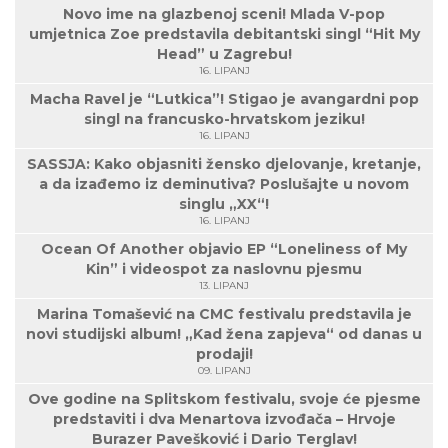
Novo ime na glazbenoj sceni! Mlada V-pop
umjetnica Zoe predstavila debitantski singl “Hit My
Head” u Zagrebu!
16. LIPANJ
Macha Ravel je “Lutkica”! Stigao je avangardni pop
singl na francusko-hrvatskom jeziku!
16. LIPANJ
SASSJA: Kako objasniti žensko djelovanje, kretanje,
a da izađemo iz deminutiva? Poslušajte u novom
singlu „XX“!
16. LIPANJ
Ocean Of Another objavio EP “Loneliness of My
Kin” i videospot za naslovnu pjesmu
13. LIPANJ
Marina Tomašević na CMC festivalu predstavila je
novi studijski album! „Kad žena zapjeva“ od danas u
prodaji!
09. LIPANJ
Ove godine na Splitskom festivalu, svoje će pjesme
predstaviti i dva Menartova izvođača – Hrvoje
Burazer Pavešković i Dario Terglav!