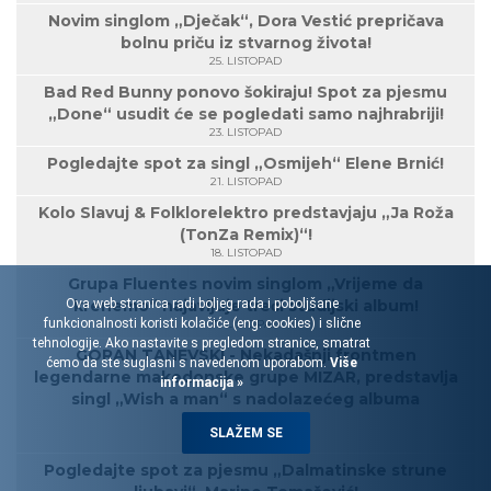
Novim singlom „Dječak“, Dora Vestić prepričava
bolnu priču iz stvarnog života!
25. LISTOPAD
Bad Red Bunny ponovo šokiraju! Spot za pjesmu
„Done“ usudit će se pogledati samo najhrabriji!
23. LISTOPAD
Pogledajte spot za singl „Osmijeh“ Elene Brnić!
21. LISTOPAD
Kolo Slavuj & Folklorelektro predstavjaju „Ja Roža
(TonZa Remix)“!
18. LISTOPAD
Grupa Fluentes novim singlom „Vrijeme da
Ova web stranica radi boljeg rada i poboljšane
krenemo“ najavljuje treći studijski album!
funkcionalnosti koristi kolačiće (eng. cookies) i slične
17. LISTOPAD
tehnologije. Ako nastavite s pregledom stranice, smatrat
GORAN TANEVSKI - Nekadašnji frontmen
ćemo da ste suglasni s navedenom uporabom.
Više
legendarne makedonske grupe MIZAR, predstavlja
informacija »
singl „Wish a man“ s nadolazećeg albuma
„Ascend“!
SLAŽEM SE
11. LISTOPAD
Pogledajte spot za pjesmu „Dalmatinske strune