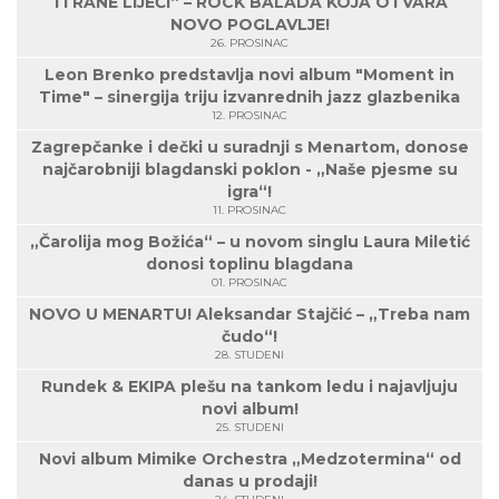
TI RANE LIJEČI“ – ROCK BALADA KOJA OTVARA
NOVO POGLAVLJE!
26. PROSINAC
Leon Brenko predstavlja novi album "Moment in
Time" – sinergija triju izvanrednih jazz glazbenika
12. PROSINAC
Zagrepčanke i dečki u suradnji s Menartom, donose
najčarobniji blagdanski poklon - „Naše pjesme su
igra“!
11. PROSINAC
„Čarolija mog Božića“ – u novom singlu Laura Miletić
donosi toplinu blagdana
01. PROSINAC
NOVO U MENARTU! Aleksandar Stajčić – „Treba nam
čudo“!
28. STUDENI
Rundek & EKIPA plešu na tankom ledu i najavljuju
novi album!
25. STUDENI
Novi album Mimike Orchestra „Medzotermina“ od
danas u prodaji!