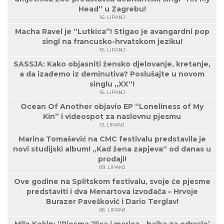
Head” u Zagrebu!
16. LIPANJ
Macha Ravel je “Lutkica”! Stigao je avangardni pop
singl na francusko-hrvatskom jeziku!
16. LIPANJ
SASSJA: Kako objasniti žensko djelovanje, kretanje,
a da izađemo iz deminutiva? Poslušajte u novom
singlu „XX“!
16. LIPANJ
Ocean Of Another objavio EP “Loneliness of My
Kin” i videospot za naslovnu pjesmu
13. LIPANJ
Marina Tomašević na CMC festivalu predstavila je
novi studijski album! „Kad žena zapjeva“ od danas u
prodaji!
09. LIPANJ
Ove godine na Splitskom festivalu, svoje će pjesme
predstaviti i dva Menartova izvođača – Hrvoje
Burazer Pavešković i Dario Terglav!
06. LIPANJ