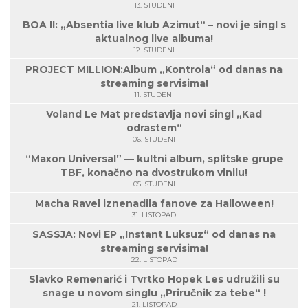
13. STUDENI
BOA II: „Absentia live klub Azimut“ – novi je singl s
aktualnog live albuma!
12. STUDENI
PROJECT MILLION:Album „Kontrola“ od danas na
streaming servisima!
11. STUDENI
Voland Le Mat predstavlja novi singl „Kad
odrastem“
06. STUDENI
“Maxon Universal” — kultni album, splitske grupe
TBF, konačno na dvostrukom vinilu!
05. STUDENI
Macha Ravel iznenadila fanove za Halloween!
31. LISTOPAD
SASSJA: Novi EP „Instant Luksuz“ od danas na
streaming servisima!
22. LISTOPAD
Slavko Remenarić i Tvrtko Hopek Les udružili su
snage u novom singlu „Priručnik za tebe“ !
21. LISTOPAD