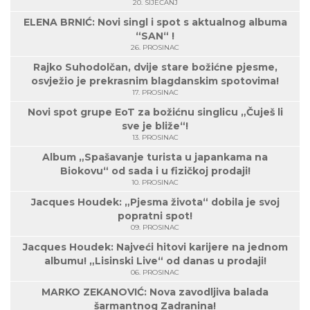
20. SIJEČANJ
ELENA BRNIĆ: Novi singl i spot s aktualnog albuma
“SAN“ !
26. PROSINAC
Rajko Suhodolčan, dvije stare božićne pjesme,
osvježio je prekrasnim blagdanskim spotovima!
17. PROSINAC
Novi spot grupe EoT za božićnu singlicu „Čuješ li
sve je bliže“!
13. PROSINAC
Album „Spašavanje turista u japankama na
Biokovu“ od sada i u fizičkoj prodaji!
10. PROSINAC
Jacques Houdek: „Pjesma života“ dobila je svoj
popratni spot!
09. PROSINAC
Jacques Houdek: Najveći hitovi karijere na jednom
albumu! „Lisinski Live“ od danas u prodaji!
06. PROSINAC
MARKO ZEKANOVIĆ: Nova zavodljiva balada
šarmantnog Zadranina!