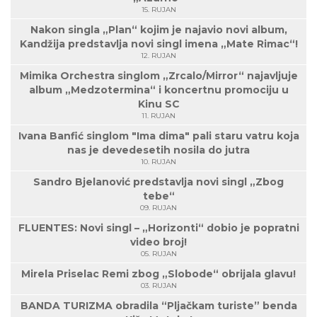
15. RUJAN
Nakon singla „Plan“ kojim je najavio novi album,
Kandžija predstavlja novi singl imena „Mate Rimac“!
12. RUJAN
Mimika Orchestra singlom „Zrcalo/Mirror“ najavljuje
album „Medzotermina“ i koncertnu promociju u
Kinu SC
11. RUJAN
Ivana Banfić singlom "Ima dima" pali staru vatru koja
nas je devedesetih nosila do jutra
10. RUJAN
Sandro Bjelanović predstavlja novi singl „Zbog
tebe“
09. RUJAN
FLUENTES: Novi singl – „Horizonti“ dobio je popratni
video broj!
05. RUJAN
Mirela Priselac Remi zbog „Slobode“ obrijala glavu!
03. RUJAN
BANDA TURIZMA obradila “Pljačkam turiste” benda