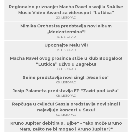
Regionalno priznanje: Macha Ravel osvojila SoAlive
Music Video Award za videospot “Lutkica”
20. LISTOPAD
Mimika Orchestra predstavlja novi album
„Medzotermina“!
16. LISTOPAD
Upoznajte Maiu Vë!
14. LISTOPAD
Macha Ravel ovog prosinca stiže u klub Boogaloo!
“Lutkica” uživo u Zagrebu!
10. LISTOPAD
Seine predstavlja novi singl „Veseli se“
09. LISTOPAD
Josip Palameta predstavlja EP “Zaviri pod kožu”
08. LISTOPAD
Repčuga u cvijeću! Sassja predstavlja novi singl i
najavljuje koncert u Saxu!
06. LISTOPAD
Kruno Jupiter debitira s „Bjbe" - "ako može Bruno
Mars, zašto ne bi mogao i Kruno Jupiter?"