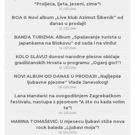
"Proljeća, ljeta, jeseni, zime"!
21. OŽUJAK
BOA II: Novi album „Live klub Azimut Šibenik“ od
danas u prodaji!
21. OŽUJAK
BANDA TURIZMA: Album „Spašavanje turista u
japankama na Biokovu“ od sada i na vinilu!
14. OŽUJAK
KOLO SLAVUJ donosi narodne plesne običaje
gradišćanskih Hrvata u programu „Oganj gori“!
12. OŽUJAK
NOVI ALBUM OD DANAS U PRODAJI! „Najljepše
ljubavne pjesme“ Vlade Janevskog!
05. OŽUJAK
Lana Mandarić na ovogodišnjem Zagrebačkom
festivalu, nastupa s pjesmom "A što ću kada volim
te"!
04. OŽUJAK
MARINA TOMAŠEVIĆ: U mjesecu ljubavi stiže nova
rock balada „Ljubavi moja“!
19. VELJAČA