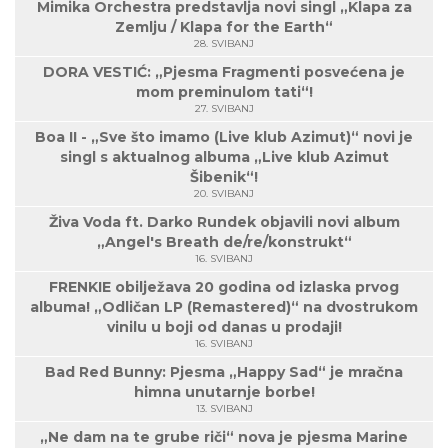
Mimika Orchestra predstavlja novi singl „Klapa za
Zemlju / Klapa for the Earth“
28. SVIBANJ
DORA VESTIĆ: „Pjesma Fragmenti posvećena je
mom preminulom tati“!
27. SVIBANJ
Boa II - „Sve što imamo (Live klub Azimut)“ novi je
singl s aktualnog albuma „Live klub Azimut
Šibenik“!
20. SVIBANJ
Živa Voda ft. Darko Rundek objavili novi album
„Angel's Breath de/re/konstrukt“
16. SVIBANJ
FRENKIE obilježava 20 godina od izlaska prvog
albuma! „Odličan LP (Remastered)“ na dvostrukom
vinilu u boji od danas u prodaji!
16. SVIBANJ
Bad Red Bunny: Pjesma „Happy Sad“ je mračna
himna unutarnje borbe!
13. SVIBANJ
„Ne dam na te grube riči“ nova je pjesma Marine