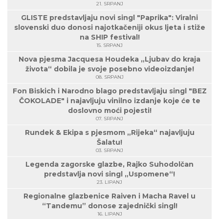
21. SRPANJ
GLISTE predstavljaju novi singl "Paprika": Viralni
slovenski duo donosi najotkačeniji okus ljeta i stiže
na SHIP festival!
15. SRPANJ
Nova pjesma Jacquesa Houdeka „Ljubav do kraja
života“ dobila je svoje posebno videoizdanje!
08. SRPANJ
Fon Biskich i Narodno blago predstavljaju singl "BEZ
ČOKOLADE" i najavljuju vinilno izdanje koje će te
doslovno moći pojesti!
07. SRPANJ
Rundek & Ekipa s pjesmom „Rijeka“ najavljuju
Šalatu!
03. SRPANJ
Legenda zagorske glazbe, Rajko Suhodolčan
predstavlja novi singl „Uspomene“!
23. LIPANJ
Regionalne glazbenice Raiven i Macha Ravel u
“Tandemu” donose zajednički singl!
16. LIPANJ