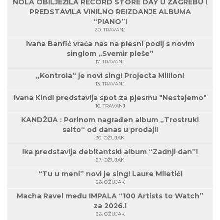
NOLA OBILJEŽILA RECORD STORE DAY U ZAGREBU I
PREDSTAVILA VINILNO REIZDANJE ALBUMA
“PIANO”!
20. TRAVANJ
Ivana Banfić vraća nas na plesni podij s novim
singlom „Svemir pleše”
17. TRAVANJ
„Kontrola“ je novi singl Projecta Million!
13. TRAVANJ
Ivana Kindl predstavlja spot za pjesmu "Nestajemo"
10. TRAVANJ
KANDŽIJA : Porinom nagrađen album „Trostruki
salto“ od danas u prodaji!
30. OŽUJAK
Ika predstavlja debitantski album “Zadnji dan”!
27. OŽUJAK
“Tu u meni” novi je singl Laure Miletić!
26. OŽUJAK
Macha Ravel među IMPALA “100 Artists to Watch”
za 2026.!
26. OŽUJAK