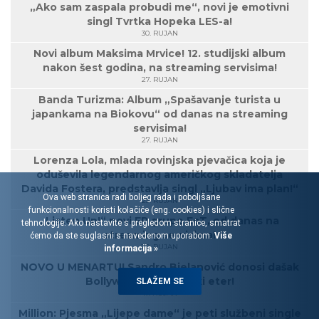
„Ako sam zaspala probudi me“, novi je emotivni
singl Tvrtka Hopeka LES-a!
30. RUJAN
Novi album Maksima Mrvice! 12. studijski album
nakon šest godina, na streaming servisima!
27. RUJAN
Banda Turizma: Album „Spašavanje turista u
japankama na Biokovu“ od danas na streaming
servisima!
27. RUJAN
Lorenza Lola, mlada rovinjska pjevačica koja je
oduševila legendarnog američkog skladatelja
Davida Fostera, predstavlja singl „Ljubav ima plan!“
Ova web stranica radi boljeg rada i poboljšane
23. RUJAN
funkcionalnosti koristi kolačiće (eng. cookies) i slične
„Listen Up!“ novi EP grupe EoT, od danas na
tehnologije. Ako nastavite s pregledom stranice, smatrat
streaming servisima!
ćemo da ste suglasni s navedenom uporabom.
Više
20. RUJAN
informacija »
NOVO U MENARTU! Sandro Bjelanović donosi dašak
Bollywooda u hrvatski eter!
SLAŽEM SE
17. RUJAN
Million: Pjesma „Lijepe dame“ je peti službeni single