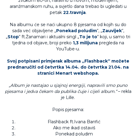
zvukom 80-tih, naravno u novom, modernijem,
aranžmanskom ruhu, a svjetlo dana trebao bi ugledati u
petak
22.travnja
.
Na albumu će se naći ukupno 8 pjesama od kojih su do
sada već objavljene „
Ponekad poludim
“, „
Zauvijek
“,
„
Stop
“ ft.Žanamari i aktualni singl „
To je to
“ koji, u samo tri
tjedna od objave, broji preko
1,3 milijuna
pregleda na
YouTube-u.
Svoj potpisani primjerak albuma „Flashback“ možete
prednaručiti od četvrtka 14.04. do četvrtka 21.04. na
stranici
Menart webshopa
.
„Album je nastajao u sjajnoj energiji, napravili smo puno
pjesama i jedva čekam da publika čuje i cijeli album.“
– rekla
je Lille.
Popis pjesama:
Flashback ft.Ivana Banfić
Ako me ikad ostaviš
Ponekad poludim