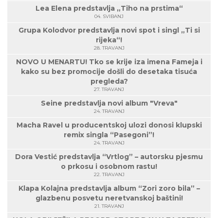
Lea Elena predstavlja „Tiho na prstima“
04. SVIBANJ
Grupa Kolodvor predstavlja novi spot i singl „Ti si
rijeka“!
28. TRAVANJ
NOVO U MENARTU! Tko se krije iza imena Fameja i
kako su bez promocije došli do desetaka tisuća
pregleda?
27. TRAVANJ
Seine predstavlja novi album "Vreva"
24. TRAVANJ
Macha Ravel u producentskoj ulozi donosi klupski
remix singla “Pasegoni”!
24. TRAVANJ
Dora Vestić predstavlja “Vrtlog” – autorsku pjesmu
o prkosu i osobnom rastu!
22. TRAVANJ
Klapa Kolajna predstavlja album “Zori zoro bila” –
glazbenu posvetu neretvanskoj baštini!
21. TRAVANJ