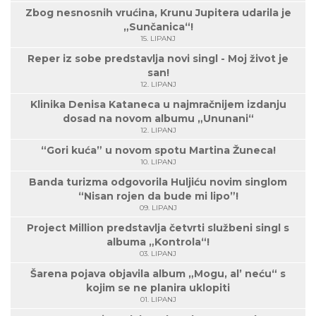
Zbog nesnosnih vrućina, Krunu Jupitera udarila je
„Sunčanica“!
15. LIPANJ
Reper iz sobe predstavlja novi singl - Moj život je
san!
12. LIPANJ
Klinika Denisa Kataneca u najmračnijem izdanju
dosad na novom albumu „Ununani“
12. LIPANJ
“Gori kuća” u novom spotu Martina Žuneca!
10. LIPANJ
Banda turizma odgovorila Huljiću novim singlom
“Nisan rojen da bude mi lipo”!
09. LIPANJ
Project Million predstavlja četvrti službeni singl s
albuma „Kontrola“!
03. LIPANJ
Šarena pojava objavila album „Mogu, al’ neću“ s
kojim se ne planira uklopiti
01. LIPANJ