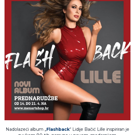
Nadolazeći album „
Flashback
“ Lidije Bačić Lille inspiriran je