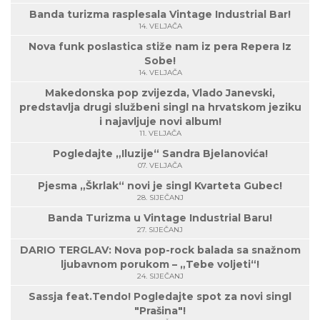
Banda turizma rasplesala Vintage Industrial Bar!
14. VELJAČA
Nova funk poslastica stiže nam iz pera Repera Iz
Sobe!
14. VELJAČA
Makedonska pop zvijezda, Vlado Janevski,
predstavlja drugi službeni singl na hrvatskom jeziku
i najavljuje novi album!
11. VELJAČA
Pogledajte „Iluzije“ Sandra Bjelanovića!
07. VELJAČA
Pjesma „Škrlak“ novi je singl Kvarteta Gubec!
28. SIJEČANJ
Banda Turizma u Vintage Industrial Baru!
27. SIJEČANJ
DARIO TERGLAV: Nova pop-rock balada sa snažnom
ljubavnom porukom – „Tebe voljeti“!
24. SIJEČANJ
Sassja feat.Tendo! Pogledajte spot za novi singl
"Prašina"!