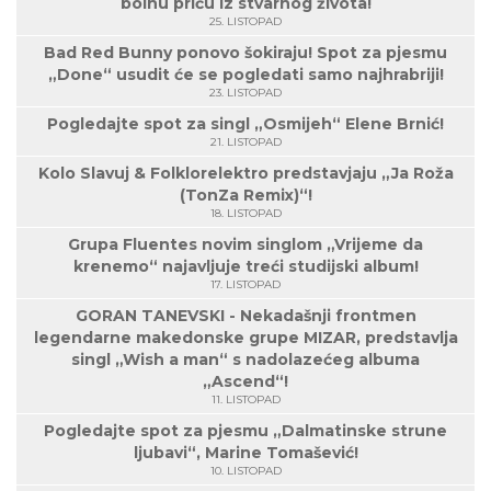
bolnu priču iz stvarnog života!
25. LISTOPAD
Bad Red Bunny ponovo šokiraju! Spot za pjesmu
„Done“ usudit će se pogledati samo najhrabriji!
23. LISTOPAD
Pogledajte spot za singl „Osmijeh“ Elene Brnić!
21. LISTOPAD
Kolo Slavuj & Folklorelektro predstavjaju „Ja Roža
(TonZa Remix)“!
18. LISTOPAD
Grupa Fluentes novim singlom „Vrijeme da
krenemo“ najavljuje treći studijski album!
17. LISTOPAD
GORAN TANEVSKI - Nekadašnji frontmen
legendarne makedonske grupe MIZAR, predstavlja
singl „Wish a man“ s nadolazećeg albuma
„Ascend“!
11. LISTOPAD
Pogledajte spot za pjesmu „Dalmatinske strune
ljubavi“, Marine Tomašević!
10. LISTOPAD