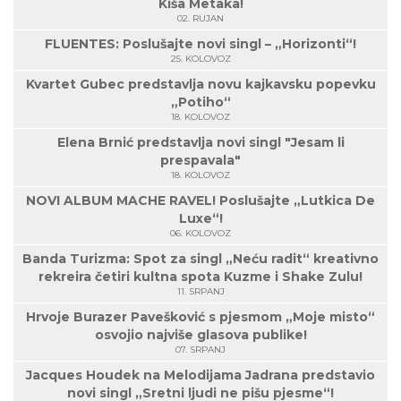
Kiša Metaka!
02. RUJAN
FLUENTES: Poslušajte novi singl – „Horizonti“!
25. KOLOVOZ
Kvartet Gubec predstavlja novu kajkavsku popevku
„Potiho“
18. KOLOVOZ
Elena Brnić predstavlja novi singl "Jesam li
prespavala"
18. KOLOVOZ
NOVI ALBUM MACHE RAVEL! Poslušajte „Lutkica De
Luxe“!
06. KOLOVOZ
Banda Turizma: Spot za singl „Neću radit“ kreativno
rekreira četiri kultna spota Kuzme i Shake Zulu!
11. SRPANJ
Hrvoje Burazer Pavešković s pjesmom „Moje misto“
osvojio najviše glasova publike!
07. SRPANJ
Jacques Houdek na Melodijama Jadrana predstavio
novi singl „Sretni ljudi ne pišu pjesme“!