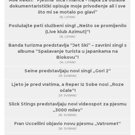
Mile Kekin: “Pjesma ’Ilica i marica - hajka za odrasle’
dokumentaristički opisuje moje privođenje ali i sve
što mi se motalo po glavi”
05. LIPANJ
Poslušajte peti službeni singl „Nešto se promijenilo
(Live klub Azimut)“!
05. LIPANJ
Banda turizma predstavlja “Jet Ski” – završni singl s
albuma “Spašavanje turista u japankama na
Biokovu”!
04. LIPANJ
Seine predstavljaju novi singl „Gori 2“
29. SVIBANJ
Ljeto je pred vratima, a Reper Iz Sobe nosi „Roze
očale“!
29. SVIBANJ
Slick Stings predstavljaju novi videospot za pjesmu
„3000 miles“
28. SVIBANJ
Fran Uccellini objavio novu pjesmu „Vatromet“
28. SVIBANJ