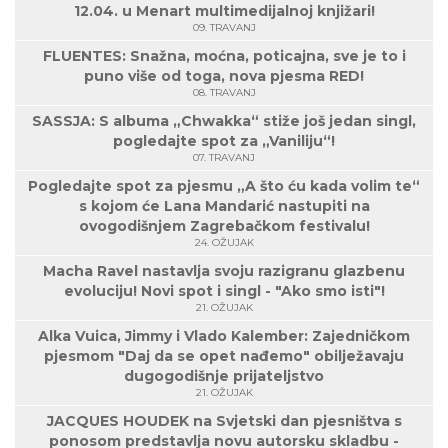
12.04. u Menart multimedijalnoj knjižari!
09. TRAVANJ
FLUENTES: Snažna, moćna, poticajna, sve je to i
puno više od toga, nova pjesma RED!
08. TRAVANJ
SASSJA: S albuma „Chwakka“ stiže još jedan singl,
pogledajte spot za „Vaniliju“!
07. TRAVANJ
Pogledajte spot za pjesmu „A što ću kada volim te“
s kojom će Lana Mandarić nastupiti na
ovogodišnjem Zagrebačkom festivalu!
24. OŽUJAK
Macha Ravel nastavlja svoju razigranu glazbenu
evoluciju! Novi spot i singl - "Ako smo isti"!
21. OŽUJAK
Alka Vuica, Jimmy i Vlado Kalember: Zajedničkom
pjesmom "Daj da se opet nađemo" obilježavaju
dugogodišnje prijateljstvo
21. OŽUJAK
JACQUES HOUDEK na Svjetski dan pjesništva s
ponosom predstavlja novu autorsku skladbu -