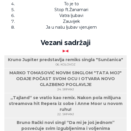
To je to
Stop ft.Žanamari
Vatra ljubavi
Zauvijek
Ja u našu ljubav vjerujem
Vezani sadržaji
Kruno Jupiter predstavlja remiks singla "Sunčanica"
06. KOLOVOZ
MARKO TOMASOVIĆ NOVIM SINGLOM "TATA MOJ"
ODAJE POČAST SVOM OCU I OTVARA NOVO
GLAZBENO POGLAVLJE
24. SRPANJ
„Tajland“ se vratio kao remix. Nakon pola milijuna
streamova hit Repera iz sobe i Anne Moor u novom
ruhu!
22. SRPANJ
Bruno Rački novi singl “Da mi je još jednom”
posvećuje svim izgubljenima i voljenima