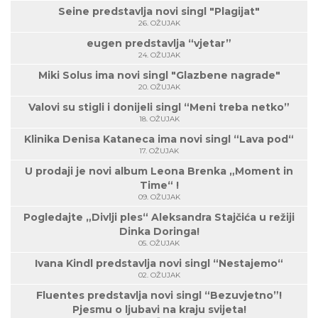
Seine predstavlja novi singl "Plagijat"
26. OŽUJAK
eugen predstavlja “vjetar”
24. OŽUJAK
Miki Solus ima novi singl "Glazbene nagrade"
20. OŽUJAK
Valovi su stigli i donijeli singl “Meni treba netko”
18. OŽUJAK
Klinika Denisa Kataneca ima novi singl “Lava pod“
17. OŽUJAK
U prodaji je novi album Leona Brenka „Moment in
Time“ !
09. OŽUJAK
Pogledajte „Divlji ples“ Aleksandra Stajčića u režiji
Dinka Doringa!
05. OŽUJAK
Ivana Kindl predstavlja novi singl “Nestajemo“
02. OŽUJAK
Fluentes predstavlja novi singl “Bezuvjetno”!
Pjesmu o ljubavi na kraju svijeta!