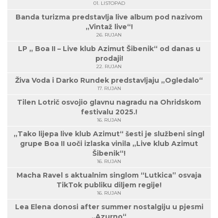
01. LISTOPAD
Banda turizma predstavlja live album pod nazivom
„Vintaž live“!
26. RUJAN
LP „ Boa II – Live klub Azimut Šibenik“ od danas u
prodaji!
22. RUJAN
Živa Voda i Darko Rundek predstavljaju „Ogledalo“
17. RUJAN
Tilen Lotrič osvojio glavnu nagradu na Ohridskom
festivalu 2025.!
16. RUJAN
„Tako lijepa live klub Azimut“ šesti je službeni singl
grupe Boa II uoči izlaska vinila „Live klub Azimut
Šibenik“!
16. RUJAN
Macha Ravel s aktualnim singlom “Lutkica” osvaja
TikTok publiku diljem regije!
16. RUJAN
Lea Elena donosi after summer nostalgiju u pjesmi
„Azurno“