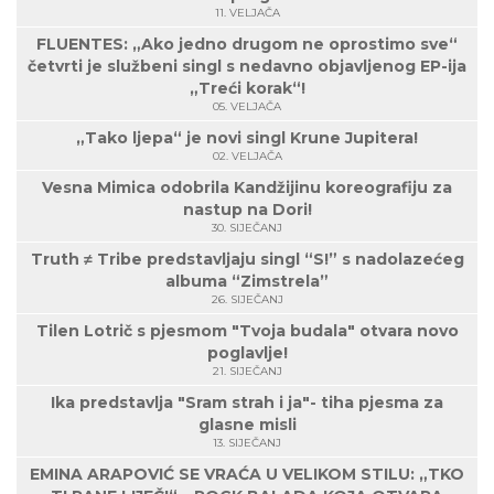
11. VELJAČA
FLUENTES: „Ako jedno drugom ne oprostimo sve“
četvrti je službeni singl s nedavno objavljenog EP-ija
„Treći korak“!
05. VELJAČA
„Tako ljepa“ je novi singl Krune Jupitera!
02. VELJAČA
Vesna Mimica odobrila Kandžijinu koreografiju za
nastup na Dori!
30. SIJEČANJ
Truth ≠ Tribe predstavljaju singl “S!” s nadolazećeg
albuma “Zimstrela”
26. SIJEČANJ
Tilen Lotrič s pjesmom "Tvoja budala" otvara novo
poglavlje!
21. SIJEČANJ
Ika predstavlja "Sram strah i ja"- tiha pjesma za
glasne misli
13. SIJEČANJ
EMINA ARAPOVIĆ SE VRAĆA U VELIKOM STILU: „TKO