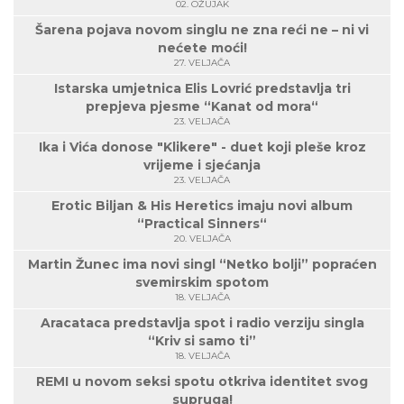
02. OŽUJAK
Šarena pojava novom singlu ne zna reći ne – ni vi
nećete moći!
27. VELJAČA
Istarska umjetnica Elis Lovrić predstavlja tri
prepjeva pjesme “Kanat od mora“
23. VELJAČA
Ika i Vića donose "Klikere" - duet koji pleše kroz
vrijeme i sjećanja
23. VELJAČA
Erotic Biljan & His Heretics imaju novi album
“Practical Sinners“
20. VELJAČA
Martin Žunec ima novi singl “Netko bolji” popraćen
svemirskim spotom
18. VELJAČA
Aracataca predstavlja spot i radio verziju singla
“Kriv si samo ti”
18. VELJAČA
REMI u novom seksi spotu otkriva identitet svog
supruga!