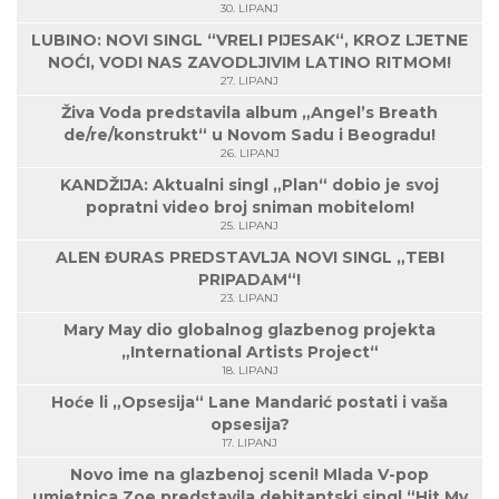
30. LIPANJ
LUBINO: NOVI SINGL “VRELI PIJESAK“, KROZ LJETNE
NOĆI, VODI NAS ZAVODLJIVIM LATINO RITMOM!
27. LIPANJ
Živa Voda predstavila album „Angel’s Breath
de/re/konstrukt“ u Novom Sadu i Beogradu!
26. LIPANJ
KANDŽIJA: Aktualni singl „Plan“ dobio je svoj
popratni video broj sniman mobitelom!
25. LIPANJ
ALEN ĐURAS PREDSTAVLJA NOVI SINGL „TEBI
PRIPADAM“!
23. LIPANJ
Mary May dio globalnog glazbenog projekta
„International Artists Project“
18. LIPANJ
Hoće li „Opsesija“ Lane Mandarić postati i vaša
opsesija?
17. LIPANJ
Novo ime na glazbenoj sceni! Mlada V-pop
umjetnica Zoe predstavila debitantski singl “Hit My