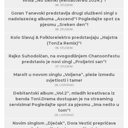
vinila „No sikiriki (Remastered 2024.)“!
08. STUDENI
Goran Tanevski predstavlja drugi službeni singl s
nadolazećeg albuma „Ascend“! Pogledajte spot za
pjesmu „Sreken den“!
08. STUDENI
Kolo Slavuj & Folklorelektro predstavjaju „Hajstra
(TonZa Remix)“!
08. STUDENI
Rajko Suhodolčan, na ovogodišnjem Chansonfestu
predstavio je novi singl „Proljetni san“!
07. STUDENI
Marolt u novom singlu „Voljena“, pleše između
svjetlosti i tame!
28. LISTOPAD
Debitantski album „Vol.2“, mladih kreativaca iz
benda Toni.Drama dostupan je na streaming
servisima! Pogledajte spot za pjesmu „Ima nešto u
tom“!
28. LISTOPAD
Novim singlom „Dječak“, Dora Vestić prepričava