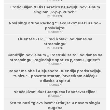
24. STUDENI
Erotic Biljan & His Heretics najavljuju novi album
singlom „P-p-p Punch“
24. STUDENI
Novi singl Brune Račkog "Tako lako" ulazi u uho –
poslušajte!
21. STUDENI
Fluentes - EP „Treći korak“ od danas na
streamingu!
20. STUDENI
Kandžijin novi album „Trostruki salto“ od danas na
streamingu! Pogledajte spot za pjesmu „Igrice“!
14. STUDENI
Reper Iz Sobe i Alejuandro Buendija predstavljaju
"Spizu" – posveta starom, hrvatskom običaju
odlaska u spizu!
14. STUDENI
Neočekivani duet Jacquesa i obožavateljice!
13. STUDENI
Što to nosi "glava lava"? Otkrijte u novom singlu
eugena