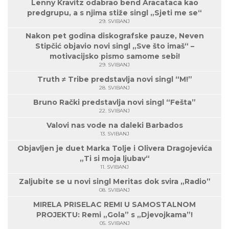
Lenny Kravitz odabrao bend Aracataca kao
predgrupu, a s njima stiže singl „Sjeti me se“
29. SVIBANJ
Nakon pet godina diskografske pauze, Neven
Stipčić objavio novi singl „Sve što imaš“ –
motivacijsko pismo samome sebi!
29. SVIBANJ
Truth ≠ Tribe predstavlja novi singl “M!”
28. SVIBANJ
Bruno Rački predstavlja novi singl “Fešta”
22. SVIBANJ
Valovi nas vode na daleki Barbados
13. SVIBANJ
Objavljen je duet Marka Tolje i Olivera Dragojevića
„Ti si moja ljubav“
11. SVIBANJ
Zaljubite se u novi singl Meritas dok svira „Radio”
08. SVIBANJ
MIRELA PRISELAC REMI U SAMOSTALNOM
PROJEKTU: Remi „Gola” s „Djevojkama”!
05. SVIBANJ