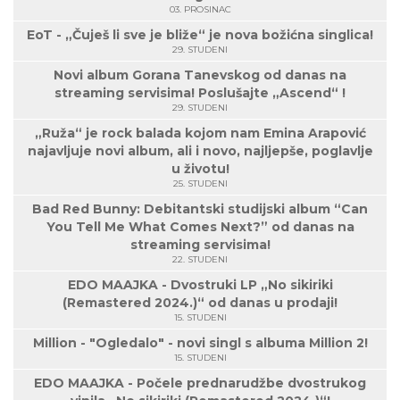
03. PROSINAC
EoT - „Čuješ li sve je bliže“ je nova božićna singlica!
29. STUDENI
Novi album Gorana Tanevskog od danas na
streaming servisima! Poslušajte „Ascend“ !
29. STUDENI
„Ruža“ je rock balada kojom nam Emina Arapović
najavljuje novi album, ali i novo, najljepše, poglavlje
u životu!
25. STUDENI
Bad Red Bunny: Debitantski studijski album “Can
You Tell Me What Comes Next?” od danas na
streaming servisima!
22. STUDENI
EDO MAAJKA - Dvostruki LP „No sikiriki
(Remastered 2024.)“ od danas u prodaji!
15. STUDENI
Million - "Ogledalo" - novi singl s albuma Million 2!
15. STUDENI
EDO MAAJKA - Počele prednarudžbe dvostrukog