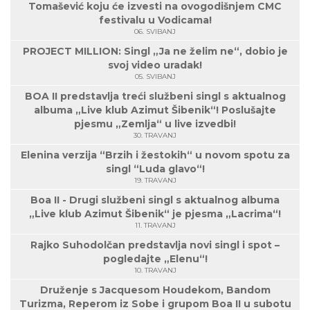
Tomašević koju će izvesti na ovogodišnjem CMC
festivalu u Vodicama!
06. SVIBANJ
PROJECT MILLION: Singl „Ja ne želim ne“, dobio je
svoj video uradak!
05. SVIBANJ
BOA II predstavlja treći službeni singl s aktualnog
albuma „Live klub Azimut Šibenik“! Poslušajte
pjesmu „Zemlja“ u live izvedbi!
30. TRAVANJ
Elenina verzija “Brzih i žestokih“ u novom spotu za
singl “Luda glavo“!
19. TRAVANJ
Boa II - Drugi službeni singl s aktualnog albuma
„Live klub Azimut Šibenik“ je pjesma „Lacrima“!
11. TRAVANJ
Rajko Suhodolčan predstavlja novi singl i spot –
pogledajte „Elenu“!
10. TRAVANJ
Druženje s Jacquesom Houdekom, Bandom
Turizma, Reperom iz Sobe i grupom Boa II u subotu