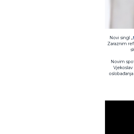
Novi singl „
Zaraznim ref
s
Novim spot
Vjekoslav 
oslobađanja