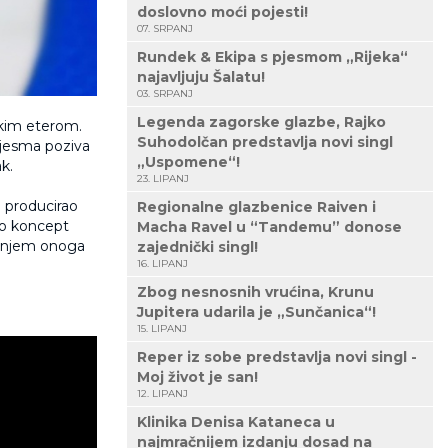
doslovno moći pojesti!
07. SRPANJ
Rundek & Ekipa s pjesmom „Rijeka“
najavljuju Šalatu!
03. SRPANJ
Legenda zagorske glazbe, Rajko
skim eterom.
Suhodolčan predstavlja novi singl
pjesma poziva
„Uspomene“!
k.
23. LIPANJ
 producirao
Regionalne glazbenice Raiven i
lio koncept
Macha Ravel u “Tandemu” donose
ćanjem onoga
zajednički singl!
16. LIPANJ
Zbog nesnosnih vrućina, Krunu
Jupitera udarila je „Sunčanica“!
15. LIPANJ
Reper iz sobe predstavlja novi singl -
Moj život je san!
12. LIPANJ
Klinika Denisa Kataneca u
najmračnijem izdanju dosad na