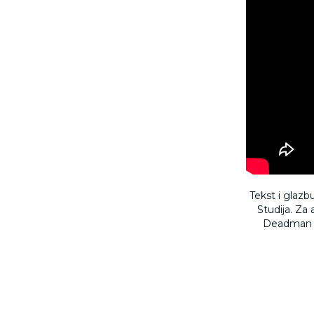
Tekst i glazb
Studija. Za
Deadman Au