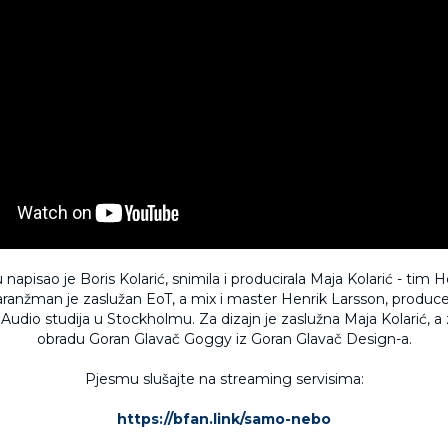
u napisao je Boris Kolarić, snimila i producirala Maja Kolarić - tim
 aranžman je zaslužan EoT, a mix i master Henrik Larsson, producen
dio studija u Stockholmu. Za dizajn je zaslužna Maja Kolarić, a 
obradu Goran Glavač Goggy iz Goran Glavač Design-a.
Pjesmu slušajte na streaming servisima:
https://bfan.link/samo-nebo