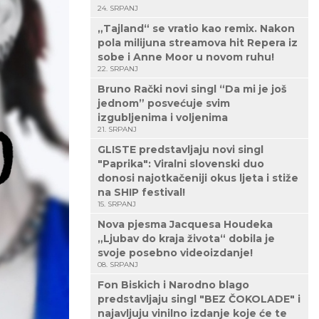
24. SRPANJ
„Tajland“ se vratio kao remix. Nakon
pola milijuna streamova hit Repera iz
sobe i Anne Moor u novom ruhu!
22. SRPANJ
Bruno Rački novi singl “Da mi je još
jednom” posvećuje svim
izgubljenima i voljenima
21. SRPANJ
GLISTE predstavljaju novi singl
"Paprika": Viralni slovenski duo
donosi najotkačeniji okus ljeta i stiže
na SHIP festival!
15. SRPANJ
Nova pjesma Jacquesa Houdeka
„Ljubav do kraja života“ dobila je
svoje posebno videoizdanje!
08. SRPANJ
Fon Biskich i Narodno blago
predstavljaju singl "BEZ ČOKOLADE" i
najavljuju vinilno izdanje koje će te