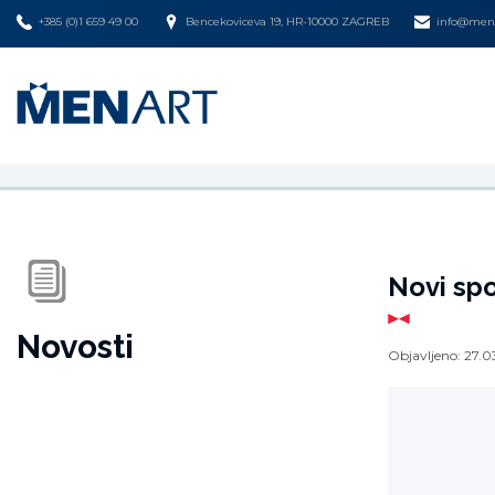
+385 (0)1 659 49 00
Bencekoviceva 19, HR-10000 ZAGREB
info@mena
Novi sp
Novosti
Objavljeno:
27.0