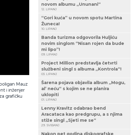
novom albumu „Ununani“
12. LIPANJ
“Gori kuća” u novom spotu Martina
Žuneca!
10. LIPANJ
Banda turizma odgovorila Huljiću
novim singlom “Nisan rojen da bude
mi lipo”!
09. LIPANJ
Project Million predstavlja četvrti
službeni singl s albuma „Kontrola“!
03. LIPANJ
Šarena pojava objavila album „Mogu,
 Hooligan Mauz
al’ neću“ s kojim se ne planira
t i inženjer
uklopiti
za grafičku
01. LIPANJ
Lenny Kravitz odabrao bend
Aracataca kao predgrupu, a s njima
stiže singl „Sjeti me se“
29. SVIBANJ
Nakon pet godina diskografske