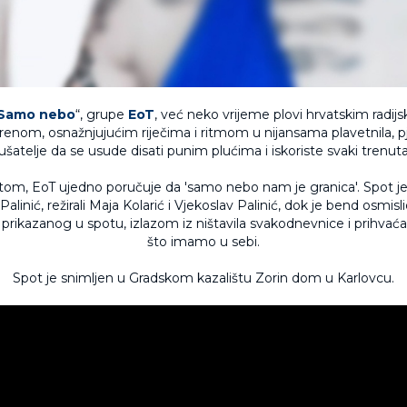
Samo nebo
“, grupe
EoT
, već neko vrijeme plovi hrvatskim radij
renom, osnažnjujućim riječima i ritmom u nijansama plavetnila, 
lušatelje da se usude disati punim plućima i iskoriste svaki trenuta
om, EoT ujedno poručuje da 'samo nebo nam je granica'. Spot je
Palinić, režirali Maja Kolarić i Vjekoslav Palinić, dok je bend osmis
 prikazanog u spotu, izlazom iz ništavila svakodnevnice i prihva
što imamo u sebi.
Spot je snimljen u Gradskom kazalištu Zorin dom u Karlovcu.