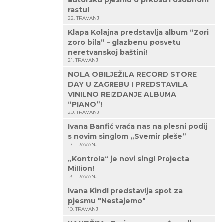
autorsku pjesmu o prkosu i osobnom
rastu!
22. TRAVANJ
Klapa Kolajna predstavlja album “Zori
zoro bila” – glazbenu posvetu
neretvanskoj baštini!
21. TRAVANJ
NOLA OBILJEŽILA RECORD STORE
DAY U ZAGREBU I PREDSTAVILA
VINILNO REIZDANJE ALBUMA
“PIANO”!
20. TRAVANJ
Ivana Banfić vraća nas na plesni podij
s novim singlom „Svemir pleše”
17. TRAVANJ
„Kontrola“ je novi singl Projecta
Million!
13. TRAVANJ
Ivana Kindl predstavlja spot za
pjesmu "Nestajemo"
10. TRAVANJ