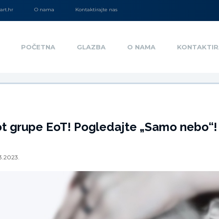
rt.hr
O nama
Kontaktirajte nas
POČETNA
GLAZBA
O NAMA
KONTAKTIR
ot grupe EoT! Pogledajte „Samo nebo“!
3.2023.