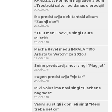
KANDŽIJA : Porinom nagrađen album
„Trostruki salto“ od danas u prodaji!
30. OŽUJAK
Ika predstavlja debitantski album
“Zadnji dan”!
27. OŽUJAK
“Tu u meni” novi je singl Laure
Miletić!
26. OŽUJAK
Macha Ravel među IMPALA “100
Artists to Watch” za 2026.!
26. OŽUJAK
Seine predstavlja novi singl "Plagijat"
26. OŽUJAK
eugen predstavlja “vjetar”
24. OŽUJAK
Miki Solus ima novi singl "Glazbene
nagrade"
20. OŽUJAK
Valovi su stigli i donijeli singl “Meni
treba netko”