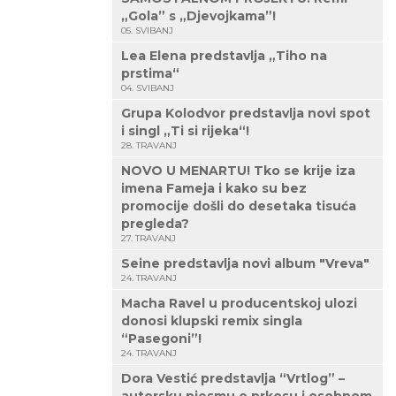
„Gola” s „Djevojkama”!
05. SVIBANJ
Lea Elena predstavlja „Tiho na
prstima“
04. SVIBANJ
Grupa Kolodvor predstavlja novi spot
i singl „Ti si rijeka“!
28. TRAVANJ
NOVO U MENARTU! Tko se krije iza
imena Fameja i kako su bez
promocije došli do desetaka tisuća
pregleda?
27. TRAVANJ
Seine predstavlja novi album "Vreva"
24. TRAVANJ
Macha Ravel u producentskoj ulozi
donosi klupski remix singla
“Pasegoni”!
24. TRAVANJ
Dora Vestić predstavlja “Vrtlog” –