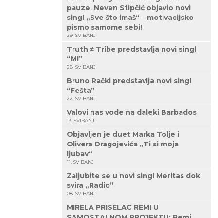
pauze, Neven Stipčić objavio novi
singl „Sve što imaš“ – motivacijsko
pismo samome sebi!
29. SVIBANJ
Truth ≠ Tribe predstavlja novi singl
“M!”
28. SVIBANJ
Bruno Rački predstavlja novi singl
“Fešta”
22. SVIBANJ
Valovi nas vode na daleki Barbados
13. SVIBANJ
Objavljen je duet Marka Tolje i
Olivera Dragojevića „Ti si moja
ljubav“
11. SVIBANJ
Zaljubite se u novi singl Meritas dok
svira „Radio”
08. SVIBANJ
MIRELA PRISELAC REMI U
SAMOSTALNOM PROJEKTU: Remi