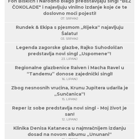
Fon Biskich i Narodno blago predstavljaju singl "BEZ
ČOKOLADE" i najavljuju vinilno izdanje koje će te
doslovno moći pojesti!
07. SRPANJ
Rundek & Ekipa s pjesmom „Rijeka“ najavljuju
Šalatu!
03. SRPANJ
Legenda zagorske glazbe, Rajko Suhodolčan
predstavlja novi singl „Uspomene“!
23. LIPANJ
Regionalne glazbenice Raiven i Macha Ravel u
“Tandemu” donose zajednički singl!
16. LIPANJ
Zbog nesnosnih vrućina, Krunu Jupitera udarila je
„Sunčanica“!
15. LIPANJ
Reper iz sobe predstavlja novi singl - Moj život je
san!
12. LIPANJ
Klinika Denisa Kataneca u najmračnijem izdanju
dosad na novom albumu „Ununani“