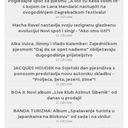
Pogledajte spot za pjesmu „A što ću kada volim te“
s kojom će Lana Mandarić nastupiti na
ovogodišnjem Zagrebačkom festivalu!
24. OŽUJAK
Macha Ravel nastavlja svoju razigranu glazbenu
evoluciju! Novi spot i singl - "Ako smo isti"!
21. OŽUJAK
Alka Vuica, Jimmy i Vlado Kalember: Zajedničkom
pjesmom "Daj da se opet nađemo" obilježavaju
dugogodišnje prijateljstvo
21. OŽUJAK
JACQUES HOUDEK na Svjetski dan pjesništva s
ponosom predstavlja novu autorsku skladbu -
"Proljeća, ljeta, jeseni, zime"!
21. OŽUJAK
BOA II: Novi album „Live klub Azimut Šibenik“ od
danas u prodaji!
21. OŽUJAK
BANDA TURIZMA: Album „Spašavanje turista u
japankama na Biokovu“ od sada i na vinilu!
14. OŽUJAK