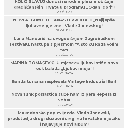
KOLO SLAVUJ donosi narodne plesne običaje
gradišćanskih Hrvata u programu „Oganj gori“!
12. OŽUJAK
NOVI ALBUM OD DANAS U PRODAJI! „Najljepše
ljubavne pjesme“ Vlade Janevskog!
05. OŽUJAK
Lana Mandarić na ovogodišnjem Zagrebačkom
festivalu, nastupa s pjesmom "A što ću kada volim
te"!
04. OŽUJAK
MARINA TOMAŠEVIĆ: U mjesecu ljubavi stiže nova
rock balada „Ljubavi moja“!
19. VELJAČA
Banda turizma rasplesala Vintage Industrial Bar!
14. VELJAČA
Nova funk poslastica stiže nam iz pera Repera Iz
Sobe!
14. VELJAČA
Makedonska pop zvijezda, Vlado Janevski,
predstavlja drugi službeni singl na hrvatskom jeziku
i najavljuje novi album!