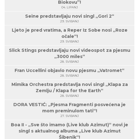
Biokovu”!
04. LIPANJ
Seine predstavljaju novi singl „Gori 2“
29. SVIBANJ
Ljeto je pred vratima, a Reper Iz Sobe nosi „Roze
očale“!
29. SVIBANJ
Slick Stings predstavljaju novi videospot za pjesmu
„3000 miles“
28. SVIBANJ
Fran Uccellini objavio novu pjesmu „Vatromet“
28. SVIBANJ
Mimika Orchestra predstavlja novi singl „Klapa za
Zemlju / Klapa for the Earth“
28. SVIBANJ
DORA VESTIĆ: „Pjesma Fragmenti posvećena je
mom preminulom tati“!
27. SVIBANJ
Boa II - „Sve što imamo (Live klub Azimut)“ novi je
singl s aktualnog albuma „Live klub Azimut
Šibenik“!