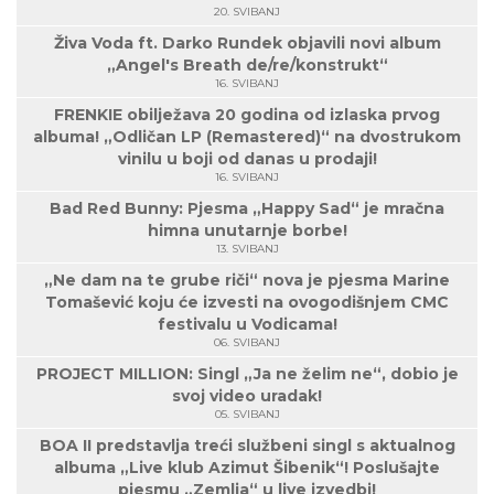
20. SVIBANJ
Živa Voda ft. Darko Rundek objavili novi album
„Angel's Breath de/re/konstrukt“
16. SVIBANJ
FRENKIE obilježava 20 godina od izlaska prvog
albuma! „Odličan LP (Remastered)“ na dvostrukom
vinilu u boji od danas u prodaji!
16. SVIBANJ
Bad Red Bunny: Pjesma „Happy Sad“ je mračna
himna unutarnje borbe!
13. SVIBANJ
„Ne dam na te grube riči“ nova je pjesma Marine
Tomašević koju će izvesti na ovogodišnjem CMC
festivalu u Vodicama!
06. SVIBANJ
PROJECT MILLION: Singl „Ja ne želim ne“, dobio je
svoj video uradak!
05. SVIBANJ
BOA II predstavlja treći službeni singl s aktualnog
albuma „Live klub Azimut Šibenik“! Poslušajte
pjesmu „Zemlja“ u live izvedbi!