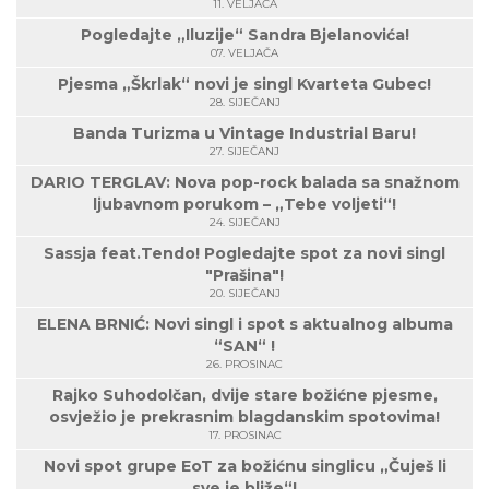
11. VELJAČA
Pogledajte „Iluzije“ Sandra Bjelanovića!
07. VELJAČA
Pjesma „Škrlak“ novi je singl Kvarteta Gubec!
28. SIJEČANJ
Banda Turizma u Vintage Industrial Baru!
27. SIJEČANJ
DARIO TERGLAV: Nova pop-rock balada sa snažnom
ljubavnom porukom – „Tebe voljeti“!
24. SIJEČANJ
Sassja feat.Tendo! Pogledajte spot za novi singl
"Prašina"!
20. SIJEČANJ
ELENA BRNIĆ: Novi singl i spot s aktualnog albuma
“SAN“ !
26. PROSINAC
Rajko Suhodolčan, dvije stare božićne pjesme,
osvježio je prekrasnim blagdanskim spotovima!
17. PROSINAC
Novi spot grupe EoT za božićnu singlicu „Čuješ li
sve je bliže“!