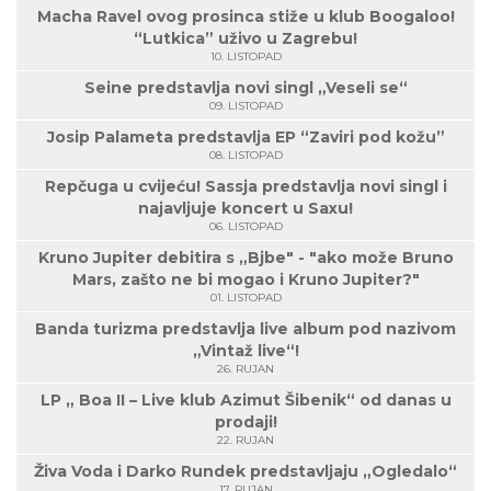
Macha Ravel ovog prosinca stiže u klub Boogaloo!
“Lutkica” uživo u Zagrebu!
10. LISTOPAD
Seine predstavlja novi singl „Veseli se“
09. LISTOPAD
Josip Palameta predstavlja EP “Zaviri pod kožu”
08. LISTOPAD
Repčuga u cvijeću! Sassja predstavlja novi singl i
najavljuje koncert u Saxu!
06. LISTOPAD
Kruno Jupiter debitira s „Bjbe" - "ako može Bruno
Mars, zašto ne bi mogao i Kruno Jupiter?"
01. LISTOPAD
Banda turizma predstavlja live album pod nazivom
„Vintaž live“!
26. RUJAN
LP „ Boa II – Live klub Azimut Šibenik“ od danas u
prodaji!
22. RUJAN
Živa Voda i Darko Rundek predstavljaju „Ogledalo“
17. RUJAN