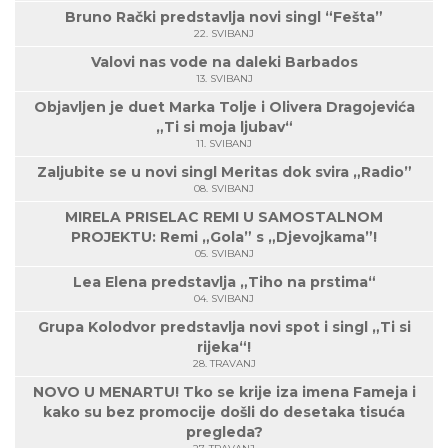
Bruno Rački predstavlja novi singl “Fešta”
22. SVIBANJ
Valovi nas vode na daleki Barbados
13. SVIBANJ
Objavljen je duet Marka Tolje i Olivera Dragojevića
„Ti si moja ljubav“
11. SVIBANJ
Zaljubite se u novi singl Meritas dok svira „Radio”
08. SVIBANJ
MIRELA PRISELAC REMI U SAMOSTALNOM
PROJEKTU: Remi „Gola” s „Djevojkama”!
05. SVIBANJ
Lea Elena predstavlja „Tiho na prstima“
04. SVIBANJ
Grupa Kolodvor predstavlja novi spot i singl „Ti si
rijeka“!
28. TRAVANJ
NOVO U MENARTU! Tko se krije iza imena Fameja i
kako su bez promocije došli do desetaka tisuća
pregleda?