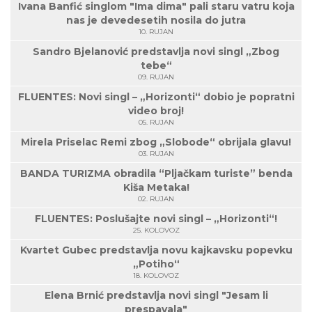
Ivana Banfić singlom "Ima dima" pali staru vatru koja
nas je devedesetih nosila do jutra
10. RUJAN
Sandro Bjelanović predstavlja novi singl „Zbog
tebe“
09. RUJAN
FLUENTES: Novi singl – „Horizonti“ dobio je popratni
video broj!
05. RUJAN
Mirela Priselac Remi zbog „Slobode“ obrijala glavu!
03. RUJAN
BANDA TURIZMA obradila “Pljačkam turiste” benda
Kiša Metaka!
02. RUJAN
FLUENTES: Poslušajte novi singl – „Horizonti“!
25. KOLOVOZ
Kvartet Gubec predstavlja novu kajkavsku popevku
„Potiho“
18. KOLOVOZ
Elena Brnić predstavlja novi singl "Jesam li
prespavala"