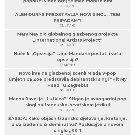
popratni video broj sniman mobitelom!
25. LIPANJ
ALEN ĐURAS PREDSTAVLJA NOVI SINGL „TEBI
PRIPADAM“!
23. LIPANJ
Mary May dio globalnog glazbenog projekta
„International Artists Project“
18. LIPANJ
Hoće li „Opsesija“ Lane Mandarić postati i vaša
opsesija?
17. LIPANJ
Novo ime na glazbenoj sceni! Mlada V-pop
umjetnica Zoe predstavila debitantski singl “Hit My
Head” u Zagrebu!
16. LIPANJ
Macha Ravel je “Lutkica”! Stigao je avangardni pop
singl na francusko-hrvatskom jeziku!
16. LIPANJ
SASSJA: Kako objasniti žensko djelovanje, kretanje,
a da izađemo iz deminutiva? Poslušajte u novom
singlu „XX“!