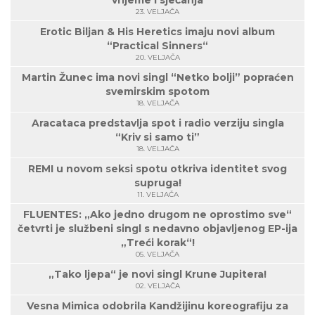
vrijeme i sjećanja
23. VELJAČA
Erotic Biljan & His Heretics imaju novi album
“Practical Sinners“
20. VELJAČA
Martin Žunec ima novi singl “Netko bolji” popraćen
svemirskim spotom
18. VELJAČA
Aracataca predstavlja spot i radio verziju singla
“Kriv si samo ti”
18. VELJAČA
REMI u novom seksi spotu otkriva identitet svog
supruga!
11. VELJAČA
FLUENTES: „Ako jedno drugom ne oprostimo sve“
četvrti je službeni singl s nedavno objavljenog EP-ija
„Treći korak“!
05. VELJAČA
„Tako ljepa“ je novi singl Krune Jupitera!
02. VELJAČA
Vesna Mimica odobrila Kandžijinu koreografiju za