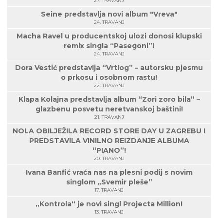
27. TRAVANJ
Seine predstavlja novi album "Vreva"
24. TRAVANJ
Macha Ravel u producentskoj ulozi donosi klupski
remix singla “Pasegoni”!
24. TRAVANJ
Dora Vestić predstavlja “Vrtlog” – autorsku pjesmu
o prkosu i osobnom rastu!
22. TRAVANJ
Klapa Kolajna predstavlja album “Zori zoro bila” –
glazbenu posvetu neretvanskoj baštini!
21. TRAVANJ
NOLA OBILJEŽILA RECORD STORE DAY U ZAGREBU I
PREDSTAVILA VINILNO REIZDANJE ALBUMA
“PIANO”!
20. TRAVANJ
Ivana Banfić vraća nas na plesni podij s novim
singlom „Svemir pleše”
17. TRAVANJ
„Kontrola“ je novi singl Projecta Million!
13. TRAVANJ