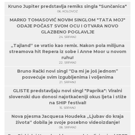
Kruno Jupiter predstavlja remiks singla "Sunčanica"
06. KOLOVOZ
MARKO TOMASOVIĆ NOVIM SINGLOM "TATA MOJ"
ODAJE POČAST SVOM OCU I OTVARA NOVO
GLAZBENO POGLAVLJE
24. SRPANJ
„Tajland“ se vratio kao remix. Nakon pola milijuna
streamova hit Repera iz sobe i Anne Moor u novom
ruhu!
22. SRPANJ
Bruno Rački novi singl “Da mi je još jednom”
posvećuje svim izgubljenima i voljenima
21. SRPANJ
GLISTE predstavljaju novi singl "Paprika": Viralni
slovenski duo donosi najotkačeniji okus ljeta i stiže
na SHIP festival!
15. SRPANJ
Nova pjesma Jacquesa Houdeka „Ljubav do kraja
života“ dobila je svoje posebno videoizdanje!
08. SRPANJ