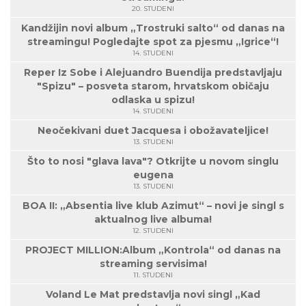
20. STUDENI
Kandžijin novi album „Trostruki salto“ od danas na
streamingu! Pogledajte spot za pjesmu „Igrice“!
14. STUDENI
Reper Iz Sobe i Alejuandro Buendija predstavljaju
"Spizu" – posveta starom, hrvatskom običaju
odlaska u spizu!
14. STUDENI
Neočekivani duet Jacquesa i obožavateljice!
13. STUDENI
Što to nosi "glava lava"? Otkrijte u novom singlu
eugena
13. STUDENI
BOA II: „Absentia live klub Azimut“ – novi je singl s
aktualnog live albuma!
12. STUDENI
PROJECT MILLION:Album „Kontrola“ od danas na
streaming servisima!
11. STUDENI
Voland Le Mat predstavlja novi singl „Kad