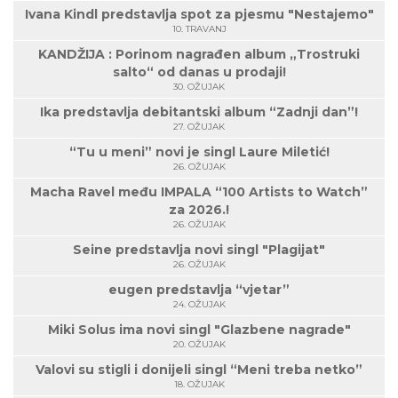
Ivana Kindl predstavlja spot za pjesmu "Nestajemo"
10. TRAVANJ
KANDŽIJA : Porinom nagrađen album „Trostruki
salto“ od danas u prodaji!
30. OŽUJAK
Ika predstavlja debitantski album “Zadnji dan”!
27. OŽUJAK
“Tu u meni” novi je singl Laure Miletić!
26. OŽUJAK
Macha Ravel među IMPALA “100 Artists to Watch”
za 2026.!
26. OŽUJAK
Seine predstavlja novi singl "Plagijat"
26. OŽUJAK
eugen predstavlja “vjetar”
24. OŽUJAK
Miki Solus ima novi singl "Glazbene nagrade"
20. OŽUJAK
Valovi su stigli i donijeli singl “Meni treba netko”
18. OŽUJAK