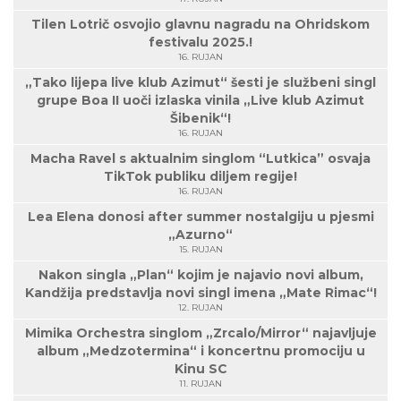
Tilen Lotrič osvojio glavnu nagradu na Ohridskom
festivalu 2025.!
16. RUJAN
„Tako lijepa live klub Azimut“ šesti je službeni singl
grupe Boa II uoči izlaska vinila „Live klub Azimut
Šibenik“!
16. RUJAN
Macha Ravel s aktualnim singlom “Lutkica” osvaja
TikTok publiku diljem regije!
16. RUJAN
Lea Elena donosi after summer nostalgiju u pjesmi
„Azurno“
15. RUJAN
Nakon singla „Plan“ kojim je najavio novi album,
Kandžija predstavlja novi singl imena „Mate Rimac“!
12. RUJAN
Mimika Orchestra singlom „Zrcalo/Mirror“ najavljuje
album „Medzotermina“ i koncertnu promociju u
Kinu SC
11. RUJAN