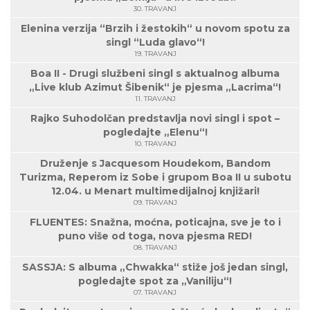
30. TRAVANJ
Elenina verzija “Brzih i žestokih“ u novom spotu za
singl “Luda glavo“!
19. TRAVANJ
Boa II - Drugi službeni singl s aktualnog albuma
„Live klub Azimut Šibenik“ je pjesma „Lacrima“!
11. TRAVANJ
Rajko Suhodolčan predstavlja novi singl i spot –
pogledajte „Elenu“!
10. TRAVANJ
Druženje s Jacquesom Houdekom, Bandom
Turizma, Reperom iz Sobe i grupom Boa II u subotu
12.04. u Menart multimedijalnoj knjižari!
09. TRAVANJ
FLUENTES: Snažna, moćna, poticajna, sve je to i
puno više od toga, nova pjesma RED!
08. TRAVANJ
SASSJA: S albuma „Chwakka“ stiže još jedan singl,
pogledajte spot za „Vaniliju“!
07. TRAVANJ