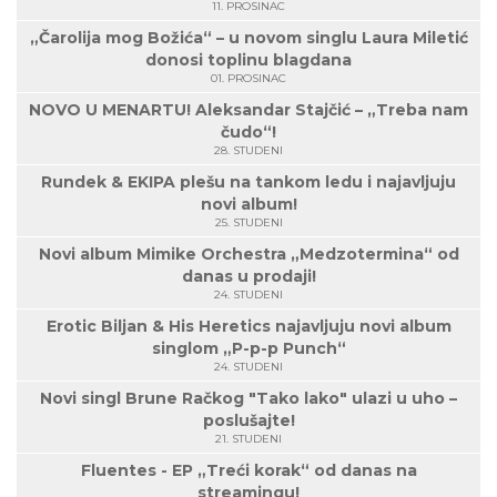
11. PROSINAC
„Čarolija mog Božića“ – u novom singlu Laura Miletić
donosi toplinu blagdana
01. PROSINAC
NOVO U MENARTU! Aleksandar Stajčić – „Treba nam
čudo“!
28. STUDENI
Rundek & EKIPA plešu na tankom ledu i najavljuju
novi album!
25. STUDENI
Novi album Mimike Orchestra „Medzotermina“ od
danas u prodaji!
24. STUDENI
Erotic Biljan & His Heretics najavljuju novi album
singlom „P-p-p Punch“
24. STUDENI
Novi singl Brune Račkog "Tako lako" ulazi u uho –
poslušajte!
21. STUDENI
Fluentes - EP „Treći korak“ od danas na
streamingu!