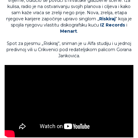
vrijeme, odlučio se povući s hrvatske glazbene scene. Iza
kulisa, radio je na ostvarivanju svojih planova i ciljeva i kako
sam kaže vraća se zreliji nego prije. Nova, zrelija, etapa
njegove karijere započinje upravo singlom „
Riskiraj
“ koja je
spojila njegovu vlastitu diskografsku kuću
IZ Records
i
Menart
.
Spot za pjesmu „Riskiraj“, sniman je u Alfa studiju i u jednoj
predivnoj vili u Crikvenici pod redateljskom palicom Gorana
Jankovića.