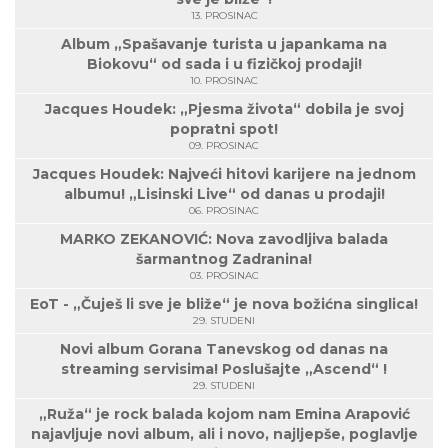
13. PROSINAC
Album „Spašavanje turista u japankama na
Biokovu“ od sada i u fizičkoj prodaji!
10. PROSINAC
Jacques Houdek: „Pjesma života“ dobila je svoj
popratni spot!
09. PROSINAC
Jacques Houdek: Najveći hitovi karijere na jednom
albumu! „Lisinski Live“ od danas u prodaji!
06. PROSINAC
MARKO ZEKANOVIĆ: Nova zavodljiva balada
šarmantnog Zadranina!
03. PROSINAC
EoT - „Čuješ li sve je bliže“ je nova božićna singlica!
29. STUDENI
Novi album Gorana Tanevskog od danas na
streaming servisima! Poslušajte „Ascend“ !
29. STUDENI
„Ruža“ je rock balada kojom nam Emina Arapović
najavljuje novi album, ali i novo, najljepše, poglavlje