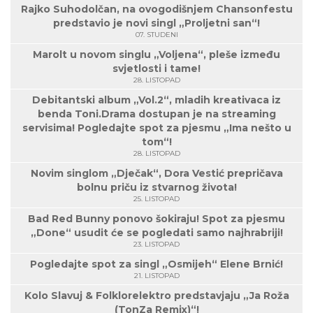
Rajko Suhodolčan, na ovogodišnjem Chansonfestu
predstavio je novi singl „Proljetni san“!
07. STUDENI
Marolt u novom singlu „Voljena“, pleše između
svjetlosti i tame!
28. LISTOPAD
Debitantski album „Vol.2“, mladih kreativaca iz
benda Toni.Drama dostupan je na streaming
servisima! Pogledajte spot za pjesmu „Ima nešto u
tom“!
28. LISTOPAD
Novim singlom „Dječak“, Dora Vestić prepričava
bolnu priču iz stvarnog života!
25. LISTOPAD
Bad Red Bunny ponovo šokiraju! Spot za pjesmu
„Done“ usudit će se pogledati samo najhrabriji!
23. LISTOPAD
Pogledajte spot za singl „Osmijeh“ Elene Brnić!
21. LISTOPAD
Kolo Slavuj & Folklorelektro predstavjaju „Ja Roža
(TonZa Remix)“!