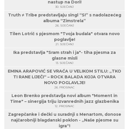
nastup na Dori!
30. SIJEČANJ
Truth ≠ Tribe predstavljaju singl “S!” s nadolazećeg
albuma “Zimstrela”
26. SIJEČANJ
Tilen Lotrič s pjesmom "Tvoja budala" otvara novo
poglavlje!
21. SIJEČANJ
Ika predstavlja "Sram strah i ja"- tiha pjesma za
glasne misli
13. SIJEČANJ
EMINA ARAPOVIĆ SE VRAĆA U VELIKOM STILU: „TKO
TI RANE LIJEČI“ – ROCK BALADA KOJA OTVARA
NOVO POGLAVLJE!
26. PROSINAC
Leon Brenko predstavlja novi album "Moment in
Time" – sinergija triju izvanrednih jazz glazbenika
12. PROSINAC
Zagrepčanke i dečki u suradnji s Menartom, donose
najčarobniji blagdanski poklon - „Naše pjesme su
igra“!