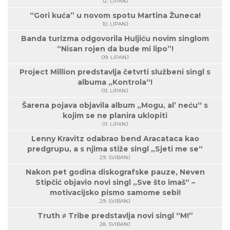
12. LIPANJ
“Gori kuća” u novom spotu Martina Žuneca!
10. LIPANJ
Banda turizma odgovorila Huljiću novim singlom
“Nisan rojen da bude mi lipo”!
09. LIPANJ
Project Million predstavlja četvrti službeni singl s
albuma „Kontrola“!
03. LIPANJ
Šarena pojava objavila album „Mogu, al’ neću“ s
kojim se ne planira uklopiti
01. LIPANJ
Lenny Kravitz odabrao bend Aracataca kao
predgrupu, a s njima stiže singl „Sjeti me se“
29. SVIBANJ
Nakon pet godina diskografske pauze, Neven
Stipčić objavio novi singl „Sve što imaš“ –
motivacijsko pismo samome sebi!
29. SVIBANJ
Truth ≠ Tribe predstavlja novi singl “M!”
28. SVIBANJ