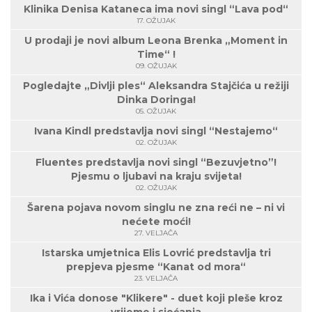
Klinika Denisa Kataneca ima novi singl “Lava pod“
17. OŽUJAK
U prodaji je novi album Leona Brenka „Moment in
Time“ !
09. OŽUJAK
Pogledajte „Divlji ples“ Aleksandra Stajčića u režiji
Dinka Doringa!
05. OŽUJAK
Ivana Kindl predstavlja novi singl “Nestajemo“
02. OŽUJAK
Fluentes predstavlja novi singl “Bezuvjetno”!
Pjesmu o ljubavi na kraju svijeta!
02. OŽUJAK
Šarena pojava novom singlu ne zna reći ne – ni vi
nećete moći!
27. VELJAČA
Istarska umjetnica Elis Lovrić predstavlja tri
prepjeva pjesme “Kanat od mora“
23. VELJAČA
Ika i Vića donose "Klikere" - duet koji pleše kroz