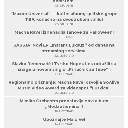
odrastem“
06. STUDENI
“Maxon Universal” — kultni album, splitske grupe
TBF, konačno na dvostrukom vinilu!
05. STUDENI
Macha Ravel iznenadila fanove za Halloween!
31. LISTOPAD
SASSJA: Novi EP „Instant Luksuz“ od danas na
streaming servisima!
22. LISTOPAD
Slavko Remenarić i Tvrtko Hopek Les udružili su
snage u novom singlu „Priručnik za tebe“ !
21. LISTOPAD
Regionalno priznanje: Macha Ravel osvojila SoAlive
Music Video Award za videospot “Lutkica”
20. LISTOPAD
Mimika Orchestra predstavlja novi album
„Medzotermina“!
16. LISTOPAD
Upoznajte Maiu Vë!
14. LISTOPAD