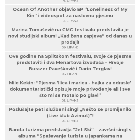
16. LIPANJ
Ocean Of Another objavio EP “Loneliness of My
Kin” i videospot za naslovnu pjesmu
13. LIPANJ
Marina Tomašević na CMC festivalu predstavila je
novi studijski album! „Kad žena zapjeva“ od danas u
prodaji!
09. LIPANJ
Ove godine na Splitskom festivalu, svoje će pjesme
predstaviti i dva Menartova izvođača – Hrvoje
Burazer Pavešković i Dario Terglav!
06. LIPANJ
Mile Kekin: “Pjesma ’Ilica i marica - hajka za odrasle’
dokumentaristički opisuje moje privođenje ali i sve
što mi se motalo po glavi”
05. LIPANJ
Poslušajte peti službeni singl „Nešto se promijenilo
(Live klub Azimut)“!
05. LIPANJ
Banda turizma predstavlja “Jet Ski” – završni singl s
albuma “Spašavanje turista u japankama na