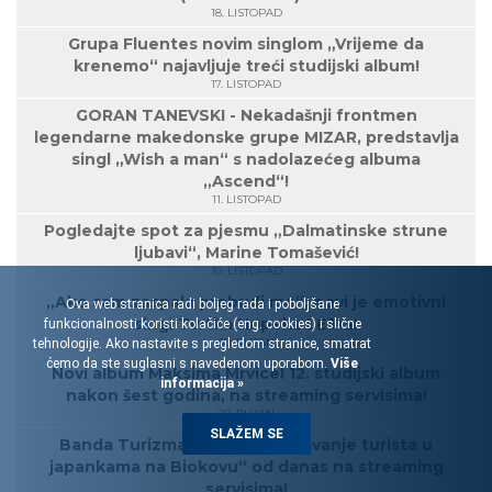
18. LISTOPAD
Grupa Fluentes novim singlom „Vrijeme da
krenemo“ najavljuje treći studijski album!
17. LISTOPAD
GORAN TANEVSKI - Nekadašnji frontmen
legendarne makedonske grupe MIZAR, predstavlja
singl „Wish a man“ s nadolazećeg albuma
„Ascend“!
11. LISTOPAD
Pogledajte spot za pjesmu „Dalmatinske strune
ljubavi“, Marine Tomašević!
10. LISTOPAD
„Ako sam zaspala probudi me“, novi je emotivni
Ova web stranica radi boljeg rada i poboljšane
singl Tvrtka Hopeka LES-a!
funkcionalnosti koristi kolačiće (eng. cookies) i slične
30. RUJAN
tehnologije. Ako nastavite s pregledom stranice, smatrat
ćemo da ste suglasni s navedenom uporabom.
Više
Novi album Maksima Mrvice! 12. studijski album
informacija »
nakon šest godina, na streaming servisima!
27. RUJAN
SLAŽEM SE
Banda Turizma: Album „Spašavanje turista u
japankama na Biokovu“ od danas na streaming
servisima!