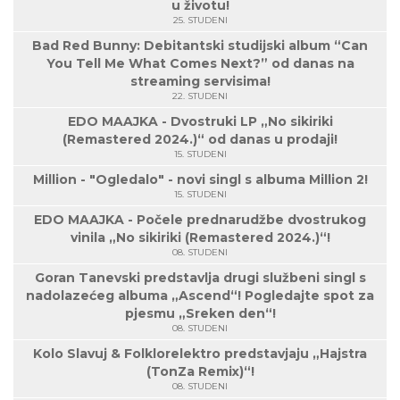
u životu!
25. STUDENI
Bad Red Bunny: Debitantski studijski album “Can
You Tell Me What Comes Next?” od danas na
streaming servisima!
22. STUDENI
EDO MAAJKA - Dvostruki LP „No sikiriki
(Remastered 2024.)“ od danas u prodaji!
15. STUDENI
Million - "Ogledalo" - novi singl s albuma Million 2!
15. STUDENI
EDO MAAJKA - Počele prednarudžbe dvostrukog
vinila „No sikiriki (Remastered 2024.)“!
08. STUDENI
Goran Tanevski predstavlja drugi službeni singl s
nadolazećeg albuma „Ascend“! Pogledajte spot za
pjesmu „Sreken den“!
08. STUDENI
Kolo Slavuj & Folklorelektro predstavjaju „Hajstra
(TonZa Remix)“!
08. STUDENI