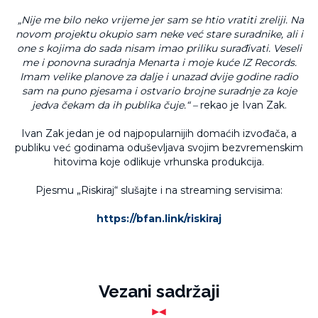
„Nije me bilo neko vrijeme jer sam se htio vratiti zreliji. Na
novom projektu okupio sam neke već stare suradnike, ali i
one s kojima do sada nisam imao priliku surađivati. Veseli
me i ponovna suradnja Menarta i moje kuće IZ Records.
Imam velike planove za dalje i unazad dvije godine radio
sam na puno pjesama i ostvario brojne suradnje za koje
jedva čekam da ih publika čuje.“ –
rekao je Ivan Zak.
Ivan Zak jedan je od najpopularnijih domaćih izvođača, a
publiku već godinama oduševljava svojim bezvremenskim
hitovima koje odlikuje vrhunska produkcija.
Pjesmu „Riskiraj“ slušajte i na streaming servisima:
https://bfan.link/riskiraj
Vezani sadržaji