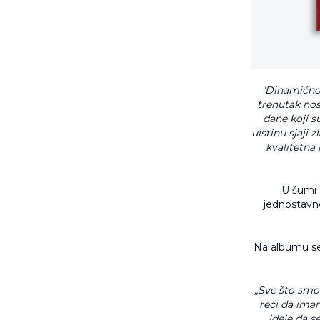
"Dinamično 
trenutak nos
dane koji 
uistinu sjaji
kvalitetna 
U šumi 
jednostavno
Na albumu se 
„Sve što smo 
reći da ima
ideje da s