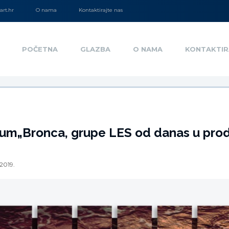
rt.hr
O nama
Kontaktirajte nas
POČETNA
GLAZBA
O NAMA
KONTAKTIR
bum„Bronca, grupe LES od danas u prod
.2019.