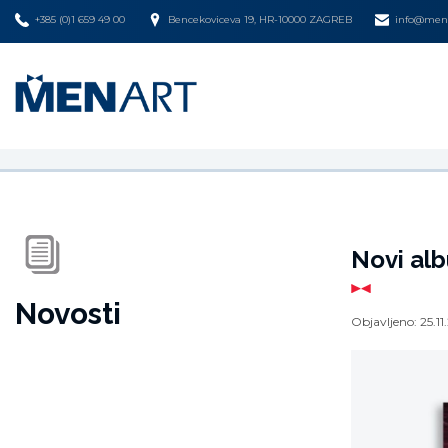
+385 (0)1 659 49 00
Bencekoviceva 19, HR-10000 ZAGREB
info@mena
Novi al
Novosti
Objavljeno:
25.11