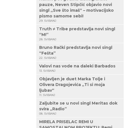
pauze, Neven Stipčić objavio novi
singl „Sve što imaš“ – motivacijsko
pismo samome sebi!
29. SVIBANJ
Truth ≠ Tribe predstavlja novi singl
“M!”
28. SVIBANJ
Bruno Rački predstavlja novi singl
“Fešta”
22. SVIBANJ
Valovi nas vode na daleki Barbados
13. SVIBANJ
Objavljen je duet Marka Tolje i
Olivera Dragojevića „Ti si moja
ljubav“
11. SVIBANJ
Zaljubite se u novi singl Meritas dok
svira „Radio”
08. SVIBANJ
MIRELA PRISELAC REMI U
SAMOSTALNOM PROJEKTU: Remi