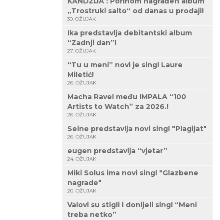
KANDŽIJA : Porinom nagrađen album
„Trostruki salto“ od danas u prodaji!
30. OŽUJAK
Ika predstavlja debitantski album
“Zadnji dan”!
27. OŽUJAK
“Tu u meni” novi je singl Laure
Miletić!
26. OŽUJAK
Macha Ravel među IMPALA “100
Artists to Watch” za 2026.!
26. OŽUJAK
Seine predstavlja novi singl "Plagijat"
26. OŽUJAK
eugen predstavlja “vjetar”
24. OŽUJAK
Miki Solus ima novi singl "Glazbene
nagrade"
20. OŽUJAK
Valovi su stigli i donijeli singl “Meni
treba netko”