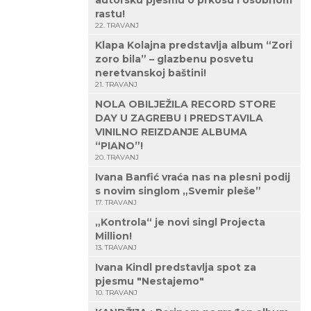
autorsku pjesmu o prkosu i osobnom
rastu!
22. TRAVANJ
Klapa Kolajna predstavlja album “Zori
zoro bila” – glazbenu posvetu
neretvanskoj baštini!
21. TRAVANJ
NOLA OBILJEŽILA RECORD STORE
DAY U ZAGREBU I PREDSTAVILA
VINILNO REIZDANJE ALBUMA
“PIANO”!
20. TRAVANJ
Ivana Banfić vraća nas na plesni podij
s novim singlom „Svemir pleše”
17. TRAVANJ
„Kontrola“ je novi singl Projecta
Million!
13. TRAVANJ
Ivana Kindl predstavlja spot za
pjesmu "Nestajemo"
10. TRAVANJ