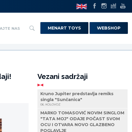
MENART TOYS
WEBSHOP
AJTE NAS
aji!
Vezani sadržaji
Kruno Jupiter predstavlja remiks
singla "Sunčanica"
06. KOLOVOZ
MARKO TOMASOVIĆ NOVIM SINGLOM
"TATA MOJ" ODAJE POČAST SVOM
OCU I OTVARA NOVO GLAZBENO
POGLAVLJE