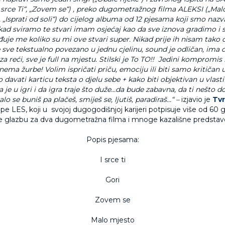
„I srce Ti“, „Zovem se“) , preko dugometražnog filma ALEKSI („Mal
, „Isprati od soli“) do cijelog albuma od 12 pjesama koji smo nazv
kad sviramo te stvari imam osjećaj kao da sve iznova gradimo i s
đuje me koliko su mi ove stvari super. Nikad prije ih nisam tako 
e sve tekstualno povezano u jednu cjelinu, sound je odličan, ima dr
a reći, sve je full na mjestu. Stilski je To TO!! Jedini kompromis
ema žurbe! Volim ispričati priču, emociju ili biti samo kritičan u
 davati karticu teksta o djelu sebe + kako biti objektivan u vlas
 je u igri i da igra traje što duže…da bude zabavna, da ti nešto d
lo se buniš pa plačeš, smiješ se, ljutiš, paradiraš…“ –
izjavio je
Tv
e LES, koji u svojoj dugogodišnjoj karijeri potpisuje više od 60 g
e glazbu za dva dugometražna filma i mnoge kazališne predstav
Popis pjesama:
I srce ti
Gori
Zovem se
Malo mjesto