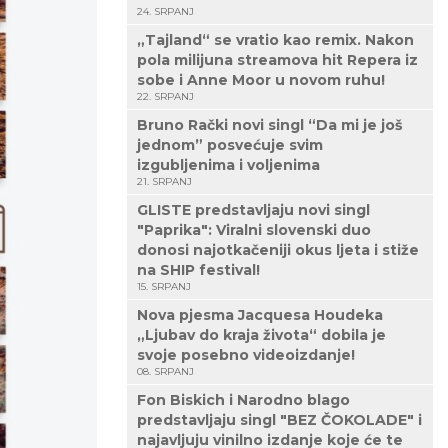
24. SRPANJ
„Tajland“ se vratio kao remix. Nakon
pola milijuna streamova hit Repera iz
sobe i Anne Moor u novom ruhu!
22. SRPANJ
Bruno Rački novi singl “Da mi je još
jednom” posvećuje svim
izgubljenima i voljenima
21. SRPANJ
GLISTE predstavljaju novi singl
"Paprika": Viralni slovenski duo
donosi najotkačeniji okus ljeta i stiže
na SHIP festival!
15. SRPANJ
Nova pjesma Jacquesa Houdeka
„Ljubav do kraja života“ dobila je
svoje posebno videoizdanje!
08. SRPANJ
Fon Biskich i Narodno blago
predstavljaju singl "BEZ ČOKOLADE" i
najavljuju vinilno izdanje koje će te