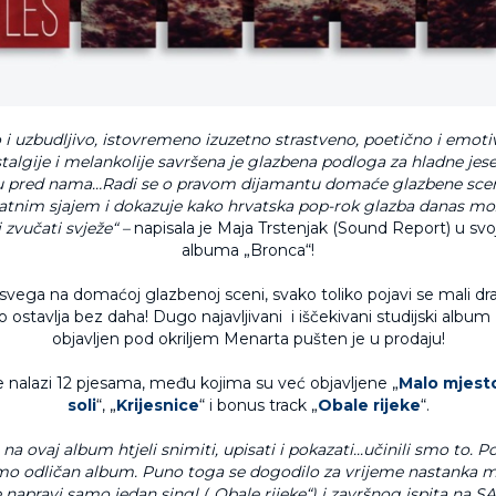
i uzbudljivo, istovremeno izuzetno strastveno, poetično i emoti
talgije i melankolije savršena je glazbena podloga za hladne je
su pred nama…Radi se o pravom dijamantu domaće glazbene scen
 zlatnim sjajem i dokazuje kako hrvatska pop-rok glazba danas mož
i zvučati svježe“ –
napisala je Maja Trstenjak (Sound Report) u svoj
albuma „Bronca“!
svega na domaćoj glazbenoj sceni, svako toliko pojavi se mali drag
 ostavlja bez daha! Dugo najavljivani i iščekivani studijski album
objavljen pod okriljem Menarta pušten je u prodaju!
nalazi 12 pjesama, među kojima su već objavljene „
Malo mjest
soli
“, „
Krijesnice
“ i bonus track „
Obale rijeke
“.
na ovaj album htjeli snimiti, upisati i pokazati...učinili smo to
mo odličan album. Puno toga se dogodilo za vrijeme nastanka ma
e napravi samo jedan singl („Obale rijeke“) i završnog ispita na SA