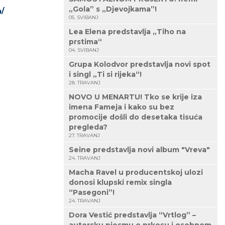
„Gola” s „Djevojkama”!
/
05. SVIBANJ
Lea Elena predstavlja „Tiho na
prstima“
04. SVIBANJ
Grupa Kolodvor predstavlja novi spot
i singl „Ti si rijeka“!
28. TRAVANJ
NOVO U MENARTU! Tko se krije iza
imena Fameja i kako su bez
promocije došli do desetaka tisuća
pregleda?
27. TRAVANJ
Seine predstavlja novi album "Vreva"
24. TRAVANJ
Macha Ravel u producentskoj ulozi
donosi klupski remix singla
“Pasegoni”!
24. TRAVANJ
Dora Vestić predstavlja “Vrtlog” –