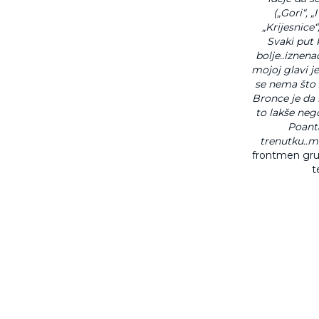
(„Gori“, 
„Krijesnice“
Svaki put 
bolje..iznena
mojoj glavi j
se nema što z
Bronce je da n
to lakše nego
Poanta
trenutku..ma
frontmen grup
t