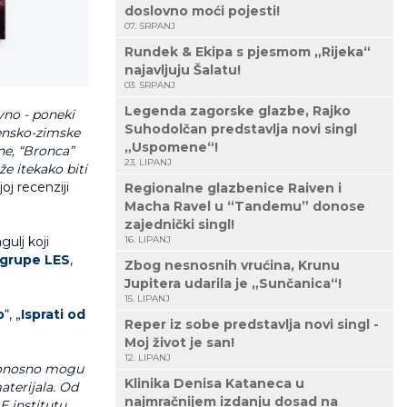
doslovno moći pojesti!
07. SRPANJ
Rundek & Ekipa s pjesmom „Rijeka“
najavljuju Šalatu!
03. SRPANJ
Legenda zagorske glazbe, Rajko
vno - poneki
Suhodolčan predstavlja novi singl
sensko-zimske
„Uspomene“!
e, “Bronca”
23. LIPANJ
e itekako biti
oj recenziji
Regionalne glazbenice Raiven i
Macha Ravel u “Tandemu” donose
zajednički singl!
ulj koji
16. LIPANJ
grupe LES
,
Zbog nesnosnih vrućina, Krunu
Jupitera udarila je „Sunčanica“!
15. LIPANJ
o
“, „
Isprati od
Reper iz sobe predstavlja novi singl -
Moj život je san!
12. LIPANJ
. Ponosno mogu
Klinika Denisa Kataneca u
terijala. Od
najmračnijem izdanju dosad na
E institutu