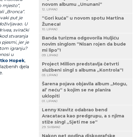
novom albumu „Ununani“
o mjesto“,
12. LIPANJ
ali „Bronca“.
vaki put je
“Gori kuća” u novom spotu Martina
doživljavao. U
Žuneca!
ivea, svirački
10. LIPANJ
 kod stvaranja
Banda turizma odgovorila Huljiću
 pjesmi, jer je
novim singlom “Nisan rojen da bude
titom igranju?
mi lipo”!
onosi u
09. LIPANJ
rtko Hopek
,
Project Million predstavlja četvrti
lazbenih djela
službeni singl s albuma „Kontrola“!
e.
03. LIPANJ
Šarena pojava objavila album „Mogu,
al’ neću“ s kojim se ne planira
uklopiti
01. LIPANJ
Lenny Kravitz odabrao bend
Aracataca kao predgrupu, a s njima
stiže singl „Sjeti me se“
29. SVIBANJ
Nakon pet godina diskografske