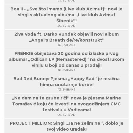
27. SVIBANJ
Boa II - „Sve što imamo (Live klub Azimut)“ novi je
singl s aktualnog albuma „Live klub Azimut
Šibenik“!
20. SVIBANJ
Živa Voda ft. Darko Rundek objavili novi album
„Angel's Breath de/re/konstrukt“
16. SVIBANJ
FRENKIE obilježava 20 godina od izlaska prvog
albuma! „Odličan LP (Remastered)“ na dvostrukom
vinilu u boji od danas u prodaji!
16. SVIBANJ
Bad Red Bunny: Pjesma „Happy Sad“ je mračna
himna unutarnje borbe!
13. SVIBANJ
„Ne dam na te grube riči“ nova je pjesma Marine
Tomašević koju će izvesti na ovogodišnjem CMC
festivalu u Vodicama!
06. SVIBANJ
PROJECT MILLION: Singl „Ja ne želim ne“, dobio je
svoj video uradak!