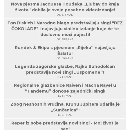
Nova pjesma Jacquesa Houdeka „Ljubav do kraja
života“ dobila je svoje posebno videoizdanje!
08. SRPANJ
Fon Biskich i Narodno blago predstavljaju singl "BEZ
ČOKOLADE" i najavljuju vinilno izdanje koje će te
doslovno moći pojesti!
07. SRPANJ
Rundek & Ekipa s pjesmom „Rijeka“ najavljuju
Šalatu!
03. SRPANJ
Legenda zagorske glazbe, Rajko Suhodolčan
predstavlja novi singl „Uspomene“!
23. LIPANJ
Regionalne glazbenice Raiven i Macha Ravel u
“Tandemu” donose zajednički singl!
16. LIPANJ
Zbog nesnosnih vrućina, Krunu Jupitera udarila je
„Sunčanica“!
15. LIPANJ
Reper iz sobe predstavlja novi singl - Moj život je
san!