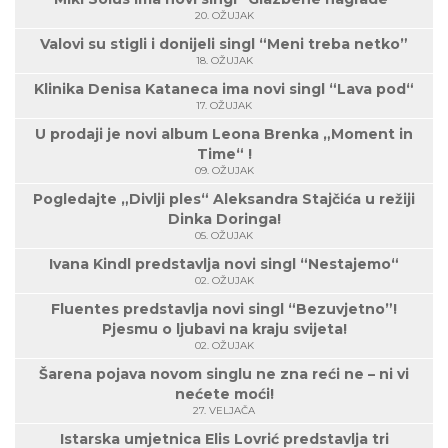
20. OŽUJAK
Valovi su stigli i donijeli singl “Meni treba netko”
18. OŽUJAK
Klinika Denisa Kataneca ima novi singl “Lava pod“
17. OŽUJAK
U prodaji je novi album Leona Brenka „Moment in
Time“ !
09. OŽUJAK
Pogledajte „Divlji ples“ Aleksandra Stajčića u režiji
Dinka Doringa!
05. OŽUJAK
Ivana Kindl predstavlja novi singl “Nestajemo“
02. OŽUJAK
Fluentes predstavlja novi singl “Bezuvjetno”!
Pjesmu o ljubavi na kraju svijeta!
02. OŽUJAK
Šarena pojava novom singlu ne zna reći ne – ni vi
nećete moći!
27. VELJAČA
Istarska umjetnica Elis Lovrić predstavlja tri