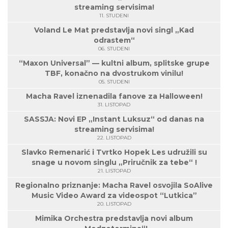
streaming servisima!
11. STUDENI
Voland Le Mat predstavlja novi singl „Kad
odrastem“
06. STUDENI
“Maxon Universal” — kultni album, splitske grupe
TBF, konačno na dvostrukom vinilu!
05. STUDENI
Macha Ravel iznenadila fanove za Halloween!
31. LISTOPAD
SASSJA: Novi EP „Instant Luksuz“ od danas na
streaming servisima!
22. LISTOPAD
Slavko Remenarić i Tvrtko Hopek Les udružili su
snage u novom singlu „Priručnik za tebe“ !
21. LISTOPAD
Regionalno priznanje: Macha Ravel osvojila SoAlive
Music Video Award za videospot “Lutkica”
20. LISTOPAD
Mimika Orchestra predstavlja novi album