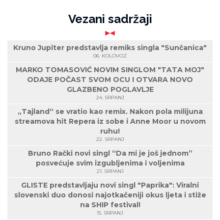
Vezani sadržaji
Kruno Jupiter predstavlja remiks singla "Sunčanica"
06. KOLOVOZ
MARKO TOMASOVIĆ NOVIM SINGLOM "TATA MOJ"
ODAJE POČAST SVOM OCU I OTVARA NOVO
GLAZBENO POGLAVLJE
24. SRPANJ
„Tajland“ se vratio kao remix. Nakon pola milijuna
streamova hit Repera iz sobe i Anne Moor u novom
ruhu!
22. SRPANJ
Bruno Rački novi singl “Da mi je još jednom”
posvećuje svim izgubljenima i voljenima
21. SRPANJ
GLISTE predstavljaju novi singl "Paprika": Viralni
slovenski duo donosi najotkačeniji okus ljeta i stiže
na SHIP festival!
15. SRPANJ