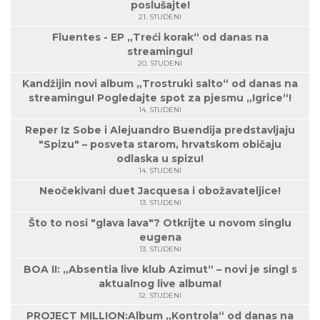
poslušajte!
21. STUDENI
Fluentes - EP „Treći korak“ od danas na
streamingu!
20. STUDENI
Kandžijin novi album „Trostruki salto“ od danas na
streamingu! Pogledajte spot za pjesmu „Igrice“!
14. STUDENI
Reper Iz Sobe i Alejuandro Buendija predstavljaju
"Spizu" – posveta starom, hrvatskom običaju
odlaska u spizu!
14. STUDENI
Neočekivani duet Jacquesa i obožavateljice!
13. STUDENI
Što to nosi "glava lava"? Otkrijte u novom singlu
eugena
13. STUDENI
BOA II: „Absentia live klub Azimut“ – novi je singl s
aktualnog live albuma!
12. STUDENI
PROJECT MILLION:Album „Kontrola“ od danas na