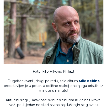
Foto: Filip Filković Philazt
Dugoiščekivani , drugi po redu, solo album
Mile Kekina
predstavljen je u petak, a odlične reakcije na njega pristižu iz
minute u minutu!
Aktualni singl „Takav par“ skinut s albuma Kuća bez krova,
već peti tjedan ne silazi s vrha najslušanijih singlova u