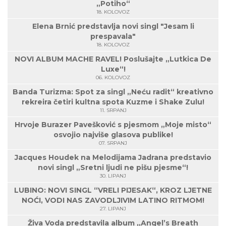
„Potiho“
18. KOLOVOZ
Elena Brnić predstavlja novi singl "Jesam li
prespavala"
18. KOLOVOZ
NOVI ALBUM MACHE RAVEL! Poslušajte „Lutkica De
Luxe“!
06. KOLOVOZ
Banda Turizma: Spot za singl „Neću radit“ kreativno
rekreira četiri kultna spota Kuzme i Shake Zulu!
11. SRPANJ
Hrvoje Burazer Pavešković s pjesmom „Moje misto“
osvojio najviše glasova publike!
07. SRPANJ
Jacques Houdek na Melodijama Jadrana predstavio
novi singl „Sretni ljudi ne pišu pjesme“!
30. LIPANJ
LUBINO: NOVI SINGL “VRELI PIJESAK“, KROZ LJETNE
NOĆI, VODI NAS ZAVODLJIVIM LATINO RITMOM!
27. LIPANJ
Živa Voda predstavila album „Angel’s Breath