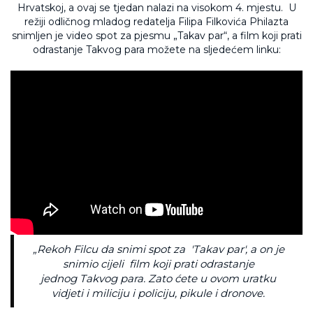
Hrvatskoj, a ovaj se tjedan nalazi na visokom 4. mjestu. U
režiji odličnog mladog redatelja Filipa Filkovića Philazta
snimljen je video spot za pjesmu „Takav par“, a film koji prati
odrastanje Takvog para možete na sljedećem linku:
„Rekoh Filcu da snimi spot za 'Takav par', a on je
snimio cijeli film koji prati odrastanje
jednog Takvog para. Zato ćete u ovom uratku
vidjeti i miliciju i policiju, pikule i dronove.