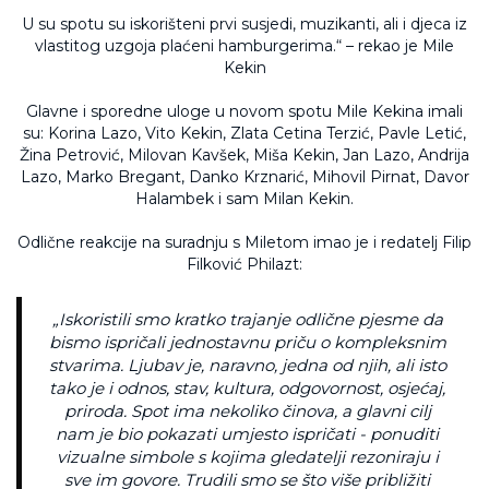
U su spotu su iskorišteni prvi susjedi, muzikanti, ali i djeca iz
vlastitog uzgoja plaćeni hamburgerima.“ – rekao je Mile
Kekin
Glavne i sporedne uloge u novom spotu Mile Kekina imali
su: Korina Lazo, Vito Kekin, Zlata Cetina Terzić, Pavle Letić,
Žina Petrović, Milovan Kavšek, Miša Kekin, Jan Lazo, Andrija
Lazo, Marko Bregant, Danko Krznarić, Mihovil Pirnat, Davor
Halambek i sam Milan Kekin.
Odlične reakcije na suradnju s Miletom imao je i redatelj Filip
Filković Philazt:
„Iskoristili smo kratko trajanje odlične pjesme da
bismo ispričali jednostavnu priču o kompleksnim
stvarima. Ljubav je, naravno, jedna od njih, ali isto
tako je i odnos, stav, kultura, odgovornost, osjećaj,
priroda. Spot ima nekoliko činova, a glavni cilj
nam je bio pokazati umjesto ispričati - ponuditi
vizualne simbole s kojima gledatelji rezoniraju i
sve im govore. Trudili smo se što više približiti