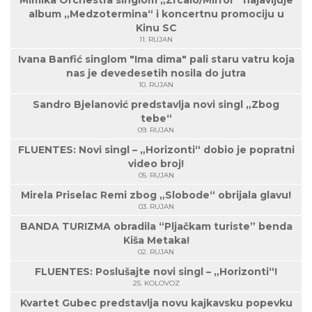
album „Medzotermina“ i koncertnu promociju u
Kinu SC
11. RUJAN
Ivana Banfić singlom "Ima dima" pali staru vatru koja
nas je devedesetih nosila do jutra
10. RUJAN
Sandro Bjelanović predstavlja novi singl „Zbog
tebe“
09. RUJAN
FLUENTES: Novi singl – „Horizonti“ dobio je popratni
video broj!
05. RUJAN
Mirela Priselac Remi zbog „Slobode“ obrijala glavu!
03. RUJAN
BANDA TURIZMA obradila “Pljačkam turiste” benda
Kiša Metaka!
02. RUJAN
FLUENTES: Poslušajte novi singl – „Horizonti“!
25. KOLOVOZ
Kvartet Gubec predstavlja novu kajkavsku popevku