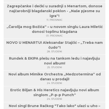
Zagrepčanke i dečki u suradnji s Menartom, donose
najčarobniji blagdanski poklon - „Naše pjesme su
igra“!
11. PROSINAC
„Čarolija mog Božića“ – u novom singlu Laura Miletić
donosi toplinu blagdana
01. PROSINAC
NOVO U MENARTU! Aleksandar Stajčić – „Treba nam
čudo“!
28. STUDENI
Rundek & EKIPA plešu na tankom ledu i najavljuju
novi album!
25. STUDENI
Novi album Mimike Orchestra „Medzotermina“ od
danas u prodaji!
24. STUDENI
Erotic Biljan & His Heretics najavljuju novi album
singlom „P-p-p Punch“
24. STUDENI
Novi singl Brune Račkog "Tako lako" ulazi u uho –