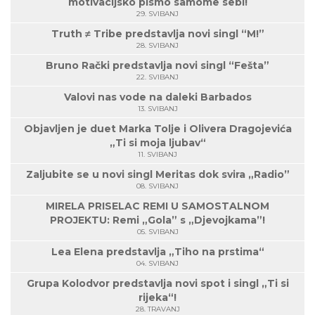
motivacijsko pismo samome sebi!
29. SVIBANJ
Truth ≠ Tribe predstavlja novi singl “M!”
28. SVIBANJ
Bruno Rački predstavlja novi singl “Fešta”
22. SVIBANJ
Valovi nas vode na daleki Barbados
13. SVIBANJ
Objavljen je duet Marka Tolje i Olivera Dragojevića
„Ti si moja ljubav“
11. SVIBANJ
Zaljubite se u novi singl Meritas dok svira „Radio”
08. SVIBANJ
MIRELA PRISELAC REMI U SAMOSTALNOM
PROJEKTU: Remi „Gola” s „Djevojkama”!
05. SVIBANJ
Lea Elena predstavlja „Tiho na prstima“
04. SVIBANJ
Grupa Kolodvor predstavlja novi spot i singl „Ti si
rijeka“!
28. TRAVANJ