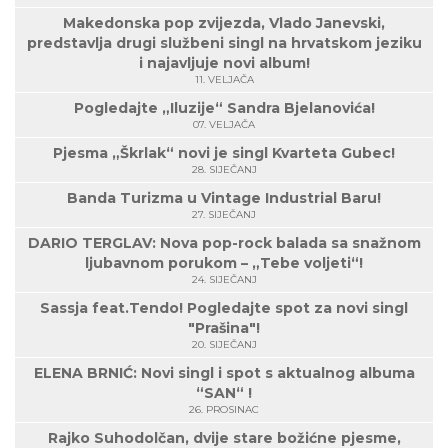
Makedonska pop zvijezda, Vlado Janevski,
predstavlja drugi službeni singl na hrvatskom jeziku
i najavljuje novi album!
11. VELJAČA
Pogledajte „Iluzije“ Sandra Bjelanovića!
07. VELJAČA
Pjesma „Škrlak“ novi je singl Kvarteta Gubec!
28. SIJEČANJ
Banda Turizma u Vintage Industrial Baru!
27. SIJEČANJ
DARIO TERGLAV: Nova pop-rock balada sa snažnom
ljubavnom porukom – „Tebe voljeti“!
24. SIJEČANJ
Sassja feat.Tendo! Pogledajte spot za novi singl
"Prašina"!
20. SIJEČANJ
ELENA BRNIĆ: Novi singl i spot s aktualnog albuma
“SAN“ !
26. PROSINAC
Rajko Suhodolčan, dvije stare božićne pjesme,