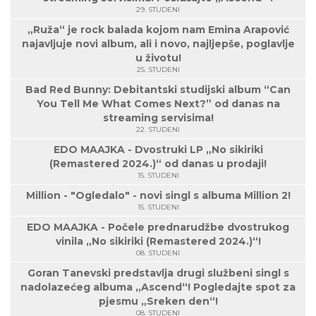
29. STUDENI
„Ruža“ je rock balada kojom nam Emina Arapović
najavljuje novi album, ali i novo, najljepše, poglavlje
u životu!
25. STUDENI
Bad Red Bunny: Debitantski studijski album “Can
You Tell Me What Comes Next?” od danas na
streaming servisima!
22. STUDENI
EDO MAAJKA - Dvostruki LP „No sikiriki
(Remastered 2024.)“ od danas u prodaji!
15. STUDENI
Million - "Ogledalo" - novi singl s albuma Million 2!
15. STUDENI
EDO MAAJKA - Počele prednarudžbe dvostrukog
vinila „No sikiriki (Remastered 2024.)“!
08. STUDENI
Goran Tanevski predstavlja drugi službeni singl s
nadolazećeg albuma „Ascend“! Pogledajte spot za
pjesmu „Sreken den“!
08. STUDENI