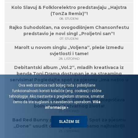
Kolo Slavuj & Folklorelektro predstavjaju „Hajstra
(TonZa Remix)“!
08. STUDENI
Rajko Suhodolčan, na ovogodišnjem Chansonfestu
predstavio je novi singl „Proljetni san“!
07. STUDENI
Marolt u novom singlu „Voljena“, pleše između
svjetlosti i tame!
28. LISTOPAD
Debitantski album „Vol.2“, mladih kreativaca iz
benda Toni.Drama dostupan je na streaming
servisima! Pogledajte spot za pjesmu „Ima nešto u
tom“!
Ova web stranica radi boljeg rada i poboljšane
funkcionalnosti koristi kolačiće (eng. cookies) i slične
28. LISTOPAD
tehnologije. Ako nastavite s pregledom stranice, smatrat
Novim singlom „Dječak“, Dora Vestić prepričava
ćemo da ste suglasni s navedenom uporabom.
Više
bolnu priču iz stvarnog života!
informacija »
25. LISTOPAD
Bad Red Bunny ponovo šokiraju! Spot za pjesmu
SLAŽEM SE
„Done“ usudit će se pogledati samo najhrabriji!
23. LISTOPAD