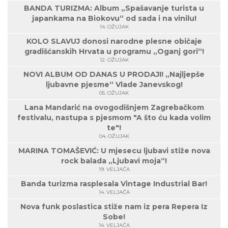
BANDA TURIZMA: Album „Spašavanje turista u
japankama na Biokovu“ od sada i na vinilu!
14. OŽUJAK
KOLO SLAVUJ donosi narodne plesne običaje
gradišćanskih Hrvata u programu „Oganj gori“!
12. OŽUJAK
NOVI ALBUM OD DANAS U PRODAJI! „Najljepše
ljubavne pjesme“ Vlade Janevskog!
05. OŽUJAK
Lana Mandarić na ovogodišnjem Zagrebačkom
festivalu, nastupa s pjesmom "A što ću kada volim
te"!
04. OŽUJAK
MARINA TOMAŠEVIĆ: U mjesecu ljubavi stiže nova
rock balada „Ljubavi moja“!
19. VELJAČA
Banda turizma rasplesala Vintage Industrial Bar!
14. VELJAČA
Nova funk poslastica stiže nam iz pera Repera Iz
Sobe!
14. VELJAČA