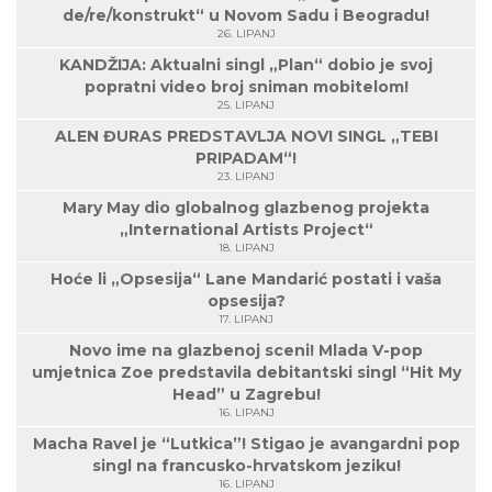
de/re/konstrukt“ u Novom Sadu i Beogradu!
26. LIPANJ
KANDŽIJA: Aktualni singl „Plan“ dobio je svoj
popratni video broj sniman mobitelom!
25. LIPANJ
ALEN ĐURAS PREDSTAVLJA NOVI SINGL „TEBI
PRIPADAM“!
23. LIPANJ
Mary May dio globalnog glazbenog projekta
„International Artists Project“
18. LIPANJ
Hoće li „Opsesija“ Lane Mandarić postati i vaša
opsesija?
17. LIPANJ
Novo ime na glazbenoj sceni! Mlada V-pop
umjetnica Zoe predstavila debitantski singl “Hit My
Head” u Zagrebu!
16. LIPANJ
Macha Ravel je “Lutkica”! Stigao je avangardni pop
singl na francusko-hrvatskom jeziku!
16. LIPANJ