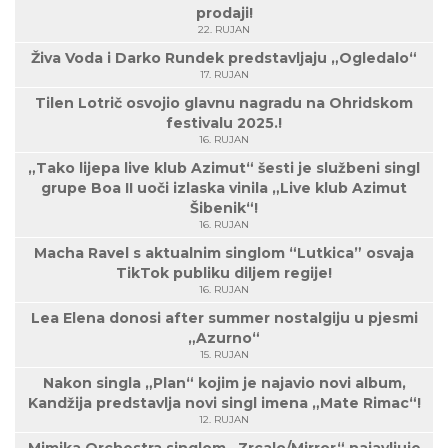
prodaji!
22. RUJAN
Živa Voda i Darko Rundek predstavljaju „Ogledalo“
17. RUJAN
Tilen Lotrič osvojio glavnu nagradu na Ohridskom
festivalu 2025.!
16. RUJAN
„Tako lijepa live klub Azimut“ šesti je službeni singl
grupe Boa II uoči izlaska vinila „Live klub Azimut
Šibenik“!
16. RUJAN
Macha Ravel s aktualnim singlom “Lutkica” osvaja
TikTok publiku diljem regije!
16. RUJAN
Lea Elena donosi after summer nostalgiju u pjesmi
„Azurno“
15. RUJAN
Nakon singla „Plan“ kojim je najavio novi album,
Kandžija predstavlja novi singl imena „Mate Rimac“!
12. RUJAN
Mimika Orchestra singlom „Zrcalo/Mirror“ najavljuje