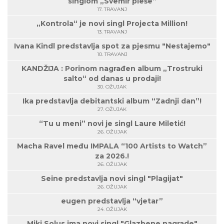
singlom „Svemir pleše”
17. TRAVANJ
„Kontrola“ je novi singl Projecta Million!
13. TRAVANJ
Ivana Kindl predstavlja spot za pjesmu "Nestajemo"
10. TRAVANJ
KANDŽIJA : Porinom nagrađen album „Trostruki
salto“ od danas u prodaji!
30. OŽUJAK
Ika predstavlja debitantski album “Zadnji dan”!
27. OŽUJAK
“Tu u meni” novi je singl Laure Miletić!
26. OŽUJAK
Macha Ravel među IMPALA “100 Artists to Watch”
za 2026.!
26. OŽUJAK
Seine predstavlja novi singl "Plagijat"
26. OŽUJAK
eugen predstavlja “vjetar”
24. OŽUJAK
Miki Solus ima novi singl "Glazbene nagrade"