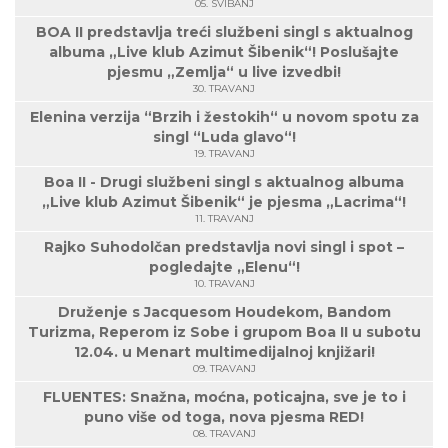
05. SVIBANJ
BOA II predstavlja treći službeni singl s aktualnog
albuma „Live klub Azimut Šibenik“! Poslušajte
pjesmu „Zemlja“ u live izvedbi!
30. TRAVANJ
Elenina verzija “Brzih i žestokih“ u novom spotu za
singl “Luda glavo“!
19. TRAVANJ
Boa II - Drugi službeni singl s aktualnog albuma
„Live klub Azimut Šibenik“ je pjesma „Lacrima“!
11. TRAVANJ
Rajko Suhodolčan predstavlja novi singl i spot –
pogledajte „Elenu“!
10. TRAVANJ
Druženje s Jacquesom Houdekom, Bandom
Turizma, Reperom iz Sobe i grupom Boa II u subotu
12.04. u Menart multimedijalnoj knjižari!
09. TRAVANJ
FLUENTES: Snažna, moćna, poticajna, sve je to i
puno više od toga, nova pjesma RED!
08. TRAVANJ