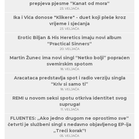
prepjeva pjesme “Kanat od mora“
23. VELJAČA
Ika i Vića donose "Klikere" - duet koji pleše kroz
vrijeme i sjećanja
23. VELJAČA
Erotic Biljan & His Heretics imaju novi album
“Practical Sinners“
20. VELJAČA
Martin Žunec ima novi singl “Netko bolji” popraćen
svemirskim spotom
18. VELJAČA
Aracataca predstavlja spot i radio verziju singla
“Kriv si samo ti”
18. VELJAČA
REMI u novom seksi spotu otkriva identitet svog
supruga!
11. VELJAČA
FLUENTES: „Ako jedno drugom ne oprostimo sve“
četvrti je službeni singl s nedavno objavljenog EP-ija
„Treći korak“!
05. VELJAČA