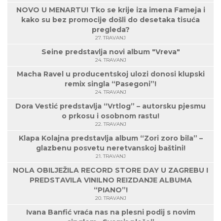
NOVO U MENARTU! Tko se krije iza imena Fameja i
kako su bez promocije došli do desetaka tisuća
pregleda?
27. TRAVANJ
Seine predstavlja novi album "Vreva"
24. TRAVANJ
Macha Ravel u producentskoj ulozi donosi klupski
remix singla “Pasegoni”!
24. TRAVANJ
Dora Vestić predstavlja “Vrtlog” – autorsku pjesmu
o prkosu i osobnom rastu!
22. TRAVANJ
Klapa Kolajna predstavlja album “Zori zoro bila” –
glazbenu posvetu neretvanskoj baštini!
21. TRAVANJ
NOLA OBILJEŽILA RECORD STORE DAY U ZAGREBU I
PREDSTAVILA VINILNO REIZDANJE ALBUMA
“PIANO”!
20. TRAVANJ
Ivana Banfić vraća nas na plesni podij s novim