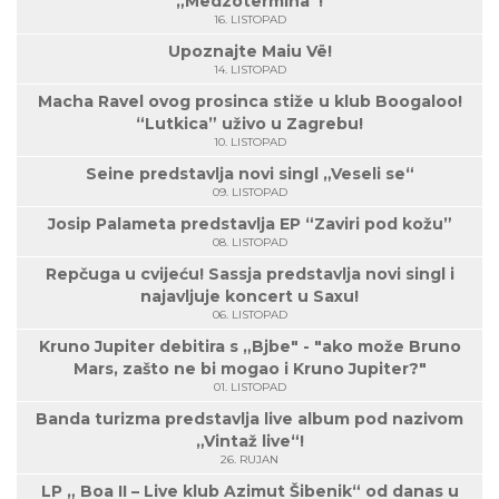
„Medzotermina“!
16. LISTOPAD
Upoznajte Maiu Vë!
14. LISTOPAD
Macha Ravel ovog prosinca stiže u klub Boogaloo!
“Lutkica” uživo u Zagrebu!
10. LISTOPAD
Seine predstavlja novi singl „Veseli se“
09. LISTOPAD
Josip Palameta predstavlja EP “Zaviri pod kožu”
08. LISTOPAD
Repčuga u cvijeću! Sassja predstavlja novi singl i
najavljuje koncert u Saxu!
06. LISTOPAD
Kruno Jupiter debitira s „Bjbe" - "ako može Bruno
Mars, zašto ne bi mogao i Kruno Jupiter?"
01. LISTOPAD
Banda turizma predstavlja live album pod nazivom
„Vintaž live“!
26. RUJAN
LP „ Boa II – Live klub Azimut Šibenik“ od danas u