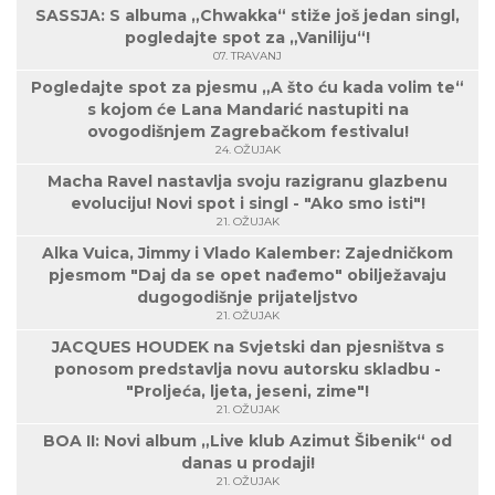
SASSJA: S albuma „Chwakka“ stiže još jedan singl,
pogledajte spot za „Vaniliju“!
07. TRAVANJ
Pogledajte spot za pjesmu „A što ću kada volim te“
s kojom će Lana Mandarić nastupiti na
ovogodišnjem Zagrebačkom festivalu!
24. OŽUJAK
Macha Ravel nastavlja svoju razigranu glazbenu
evoluciju! Novi spot i singl - "Ako smo isti"!
21. OŽUJAK
Alka Vuica, Jimmy i Vlado Kalember: Zajedničkom
pjesmom "Daj da se opet nađemo" obilježavaju
dugogodišnje prijateljstvo
21. OŽUJAK
JACQUES HOUDEK na Svjetski dan pjesništva s
ponosom predstavlja novu autorsku skladbu -
"Proljeća, ljeta, jeseni, zime"!
21. OŽUJAK
BOA II: Novi album „Live klub Azimut Šibenik“ od
danas u prodaji!
21. OŽUJAK