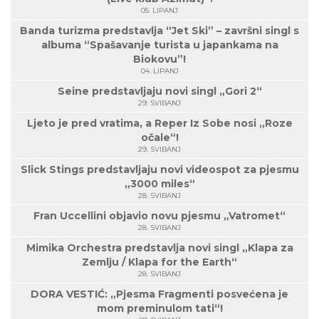
05. LIPANJ
Banda turizma predstavlja “Jet Ski” – završni singl s
albuma “Spašavanje turista u japankama na
Biokovu”!
04. LIPANJ
Seine predstavljaju novi singl „Gori 2“
29. SVIBANJ
Ljeto je pred vratima, a Reper Iz Sobe nosi „Roze
očale“!
29. SVIBANJ
Slick Stings predstavljaju novi videospot za pjesmu
„3000 miles“
28. SVIBANJ
Fran Uccellini objavio novu pjesmu „Vatromet“
28. SVIBANJ
Mimika Orchestra predstavlja novi singl „Klapa za
Zemlju / Klapa for the Earth“
28. SVIBANJ
DORA VESTIĆ: „Pjesma Fragmenti posvećena je
mom preminulom tati“!