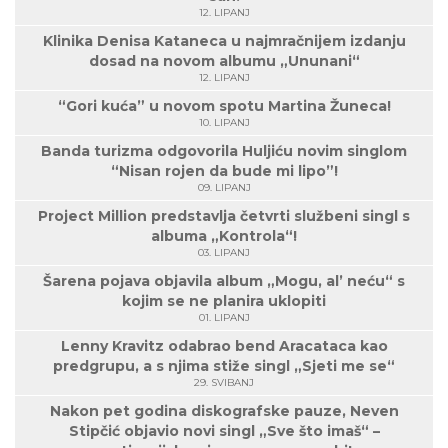
12. LIPANJ
Klinika Denisa Kataneca u najmračnijem izdanju
dosad na novom albumu „Ununani“
12. LIPANJ
“Gori kuća” u novom spotu Martina Žuneca!
10. LIPANJ
Banda turizma odgovorila Huljiću novim singlom
“Nisan rojen da bude mi lipo”!
09. LIPANJ
Project Million predstavlja četvrti službeni singl s
albuma „Kontrola“!
03. LIPANJ
Šarena pojava objavila album „Mogu, al’ neću“ s
kojim se ne planira uklopiti
01. LIPANJ
Lenny Kravitz odabrao bend Aracataca kao
predgrupu, a s njima stiže singl „Sjeti me se“
29. SVIBANJ
Nakon pet godina diskografske pauze, Neven
Stipčić objavio novi singl „Sve što imaš“ –