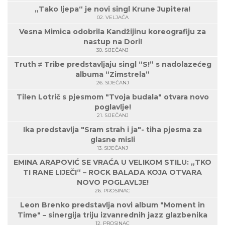
„Tako ljepa“ je novi singl Krune Jupitera!
02. VELJAČA
Vesna Mimica odobrila Kandžijinu koreografiju za
nastup na Dori!
30. SIJEČANJ
Truth ≠ Tribe predstavljaju singl “S!” s nadolazećeg
albuma “Zimstrela”
26. SIJEČANJ
Tilen Lotrič s pjesmom "Tvoja budala" otvara novo
poglavlje!
21. SIJEČANJ
Ika predstavlja "Sram strah i ja"- tiha pjesma za
glasne misli
13. SIJEČANJ
EMINA ARAPOVIĆ SE VRAĆA U VELIKOM STILU: „TKO
TI RANE LIJEČI“ – ROCK BALADA KOJA OTVARA
NOVO POGLAVLJE!
26. PROSINAC
Leon Brenko predstavlja novi album "Moment in
Time" – sinergija triju izvanrednih jazz glazbenika
12. PROSINAC