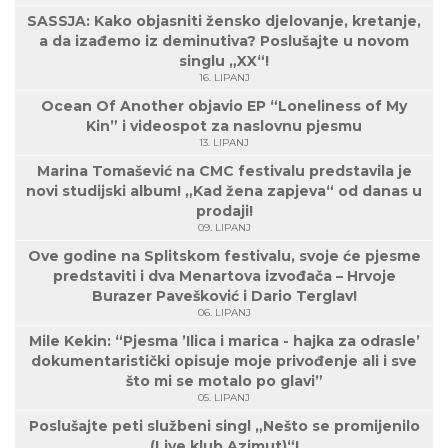
SASSJA: Kako objasniti žensko djelovanje, kretanje,
a da izađemo iz deminutiva? Poslušajte u novom
singlu „XX“!
16. LIPANJ
Ocean Of Another objavio EP “Loneliness of My
Kin” i videospot za naslovnu pjesmu
13. LIPANJ
Marina Tomašević na CMC festivalu predstavila je
novi studijski album! „Kad žena zapjeva“ od danas u
prodaji!
09. LIPANJ
Ove godine na Splitskom festivalu, svoje će pjesme
predstaviti i dva Menartova izvođača – Hrvoje
Burazer Pavešković i Dario Terglav!
06. LIPANJ
Mile Kekin: “Pjesma ’Ilica i marica - hajka za odrasle’
dokumentaristički opisuje moje privođenje ali i sve
što mi se motalo po glavi”
05. LIPANJ
Poslušajte peti službeni singl „Nešto se promijenilo
(Live klub Azimut)“!