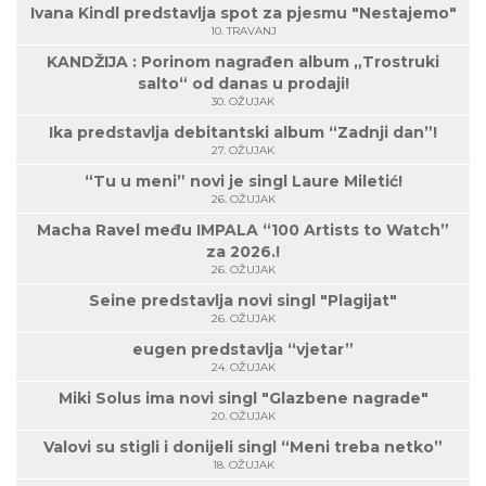
Ivana Kindl predstavlja spot za pjesmu "Nestajemo"
10. TRAVANJ
KANDŽIJA : Porinom nagrađen album „Trostruki
salto“ od danas u prodaji!
30. OŽUJAK
Ika predstavlja debitantski album “Zadnji dan”!
27. OŽUJAK
“Tu u meni” novi je singl Laure Miletić!
26. OŽUJAK
Macha Ravel među IMPALA “100 Artists to Watch”
za 2026.!
26. OŽUJAK
Seine predstavlja novi singl "Plagijat"
26. OŽUJAK
eugen predstavlja “vjetar”
24. OŽUJAK
Miki Solus ima novi singl "Glazbene nagrade"
20. OŽUJAK
Valovi su stigli i donijeli singl “Meni treba netko”
18. OŽUJAK