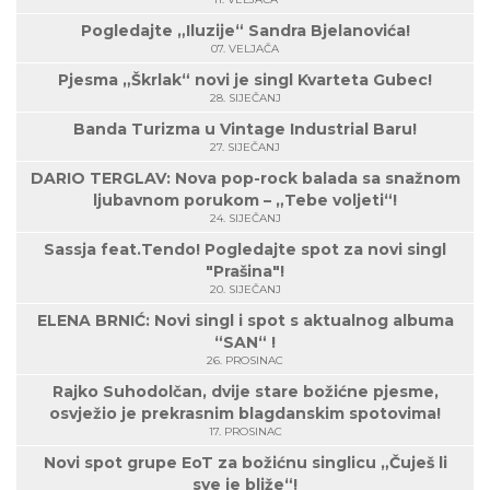
Pogledajte „Iluzije“ Sandra Bjelanovića!
07. VELJAČA
Pjesma „Škrlak“ novi je singl Kvarteta Gubec!
28. SIJEČANJ
Banda Turizma u Vintage Industrial Baru!
27. SIJEČANJ
DARIO TERGLAV: Nova pop-rock balada sa snažnom
ljubavnom porukom – „Tebe voljeti“!
24. SIJEČANJ
Sassja feat.Tendo! Pogledajte spot za novi singl
"Prašina"!
20. SIJEČANJ
ELENA BRNIĆ: Novi singl i spot s aktualnog albuma
“SAN“ !
26. PROSINAC
Rajko Suhodolčan, dvije stare božićne pjesme,
osvježio je prekrasnim blagdanskim spotovima!
17. PROSINAC
Novi spot grupe EoT za božićnu singlicu „Čuješ li
sve je bliže“!