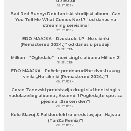
u životu!
25. STUDENI
Bad Red Bunny: Debitantski studijski album “Can
You Tell Me What Comes Next?” od danas na
streaming servisima!
22. STUDENI
EDO MAAJKA - Dvostruki LP „No sikiriki
(Remastered 2024.)“ od danas u prodaji!
15. STUDENI
Million - "Ogledalo" - novi singl s albuma Million 2!
15. STUDENI
EDO MAAJKA - Počele prednarudžbe dvostrukog
vinila „No sikiriki (Remastered 2024.)“!
08. STUDENI
Goran Tanevski predstavlja drugi službeni singl s
nadolazećeg albuma „Ascend“! Pogledajte spot za
pjesmu „Sreken den“!
08. STUDENI
Kolo Slavuj & Folklorelektro predstavjaju „Hajstra
(TonZa Remix)“!
08. STUDENI