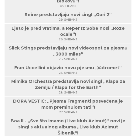
Biokovu”!
04. LIPANJ
Seine predstavljaju novi singl „Gori 2“
29. SVIBANJ
Ljeto je pred vratima, a Reper Iz Sobe nosi „Roze
očale“!
29. SVIBANJ
Slick Stings predstavljaju novi videospot za pjesmu
„3000 miles“
28. SVIBANJ
Fran Uccellini objavio novu pjesmu „Vatromet“
28. SVIBANJ
Mimika Orchestra predstavlja novi singl „Klapa za
Zemlju / Klapa for the Earth“
28. SVIBANJ
DORA VESTIĆ: „Pjesma Fragmenti posvećena je
mom preminulom tati“!
27. SVIBANJ
Boa II - „Sve što imamo (Live klub Azimut)“ novi je
singl s aktualnog albuma „Live klub Azimut
Šibenik“!