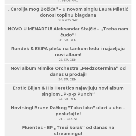
11. PROSINAC
„Čarolija mog Božića“ – u novom singlu Laura Miletić
donosi toplinu blagdana
01. PROSINAC
NOVO U MENARTU! Aleksandar Stajčić – „Treba nam
čudo“!
28. STUDENI
Rundek & EKIPA plešu na tankom ledu i najavljuju
novi album!
25. STUDENI
Novi album Mimike Orchestra „Medzotermina“ od
danas u prodaji!
24. STUDENI
Erotic Biljan & His Heretics najavljuju novi album
singlom „P-p-p Punch“
24. STUDENI
Novi singl Brune Račkog "Tako lako" ulazi u uho –
poslušajte!
21. STUDENI
Fluentes - EP „Treći korak“ od danas na
streamingu!