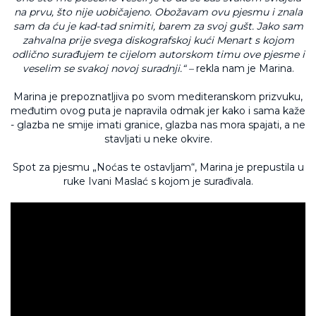
na prvu, što nije uobičajeno. Obožavam ovu pjesmu i znala
sam da ću je kad-tad snimiti, barem za svoj gušt. Jako sam
zahvalna prije svega diskografskoj kući Menart s kojom
odlično surađujem te cijelom autorskom timu ove pjesme i
veselim se svakoj novoj suradnji.“ –
rekla nam je Marina.
Marina je prepoznatljiva po svom mediteranskom prizvuku,
međutim ovog puta je napravila odmak jer kako i sama kaže
- glazba ne smije imati granice, glazba nas mora spajati, a ne
stavljati u neke okvire.
Spot za pjesmu „Noćas te ostavljam“, Marina je prepustila u
ruke Ivani Maslać s kojom je surađivala.