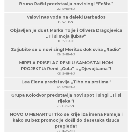
Bruno Rački predstavlja novi singl “Fešta”
22. SVIBANJ
Valovi nas vode na daleki Barbados
13. SVIBANJ
Objavljen je duet Marka Tolje i Olivera Dragojevića
„Ti si moja ljubav“
11. SVIBANJ
Zaljubite se u novi singl Meritas dok svira „Radio”
08. SVIBANJ
MIRELA PRISELAC REMI U SAMOSTALNOM
PROJEKTU: Remi „Gola” s „Djevojkama”!
05. SVIBANJ
Lea Elena predstavlja „Tiho na prstima“
04. SVIBANJ
Grupa Kolodvor predstavlja novi spot i singl „Ti si
rijeka“!
28. TRAVANJ
NOVO U MENARTU! Tko se krije iza imena Fameja i
kako su bez promocije došli do desetaka tisuća
pregleda?
27. TRAVANJ