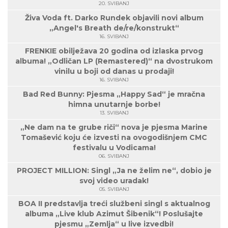
20. SVIBANJ
Živa Voda ft. Darko Rundek objavili novi album
„Angel's Breath de/re/konstrukt“
16. SVIBANJ
FRENKIE obilježava 20 godina od izlaska prvog
albuma! „Odličan LP (Remastered)“ na dvostrukom
vinilu u boji od danas u prodaji!
16. SVIBANJ
Bad Red Bunny: Pjesma „Happy Sad“ je mračna
himna unutarnje borbe!
13. SVIBANJ
„Ne dam na te grube riči“ nova je pjesma Marine
Tomašević koju će izvesti na ovogodišnjem CMC
festivalu u Vodicama!
06. SVIBANJ
PROJECT MILLION: Singl „Ja ne želim ne“, dobio je
svoj video uradak!
05. SVIBANJ
BOA II predstavlja treći službeni singl s aktualnog
albuma „Live klub Azimut Šibenik“! Poslušajte
pjesmu „Zemlja“ u live izvedbi!