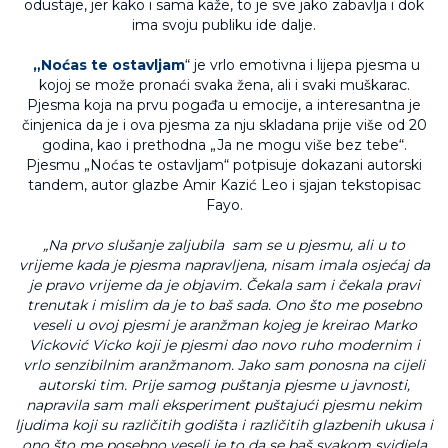
odustaje, jer kako i sama kaže, to je sve jako zabavlja i dok
ima svoju publiku ide dalje.
„Noćas te ostavljam
“ je vrlo emotivna i lijepa pjesma u
kojoj se može pronaći svaka žena, ali i svaki muškarac.
Pjesma koja na prvu pogađa u emocije, a interesantna je
činjenica da je i ova pjesma za nju skladana prije više od 20
godina, kao i prethodna „Ja ne mogu više bez tebe“.
Pjesmu „Noćas te ostavljam“ potpisuje dokazani autorski
tandem, autor glazbe Amir Kazić Leo i sjajan tekstopisac
Fayo.
„Na prvo slušanje zaljubila sam se u pjesmu, ali u to
vrijeme kada je pjesma napravljena, nisam imala osjećaj da
je pravo vrijeme da je objavim. Čekala sam i čekala pravi
trenutak i mislim da je to baš sada. Ono što me posebno
veseli u ovoj pjesmi je aranžman kojeg je kreirao Marko
Vicković Vicko koji je pjesmi dao novo ruho modernim i
vrlo senzibilnim aranžmanom. Jako sam ponosna na cijeli
autorski tim. Prije samog puštanja pjesme u javnosti,
napravila sam mali eksperiment puštajući pjesmu nekim
ljudima koji su različitih godišta i različitih glazbenih ukusa i
ono što me posebno veseli je to da se baš svakom svidjela