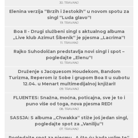
30. TRAVANJ
Elenina verzija “Brzih i žestokih“ u novom spotu za
singl “Luda glavo“!
19. TRAVANJ
Boa II - Drugi službeni singl s aktualnog albuma
„Live klub Azimut Šibenik“ je pjesma „Lacrima“!
11. TRAVANJ
Rajko Suhodolčan predstavlja novi singl i spot –
pogledajte „Elenu“!
10. TRAVANJ
Druženje s Jacquesom Houdekom, Bandom
Turizma, Reperom iz Sobe i grupom Boa II u subotu
12.04. u Menart multimedijalnoj knjižari!
09. TRAVANJ
FLUENTES: Snažna, moćna, poticajna, sve je to i
puno više od toga, nova pjesma RED!
08. TRAVANJ
SASSJA: S albuma „Chwakka“ stiže još jedan singl,
pogledajte spot za „Vaniliju“!
07. TRAVANJ
Pogledajte spot za pjesmu „A što ću kada volim te“