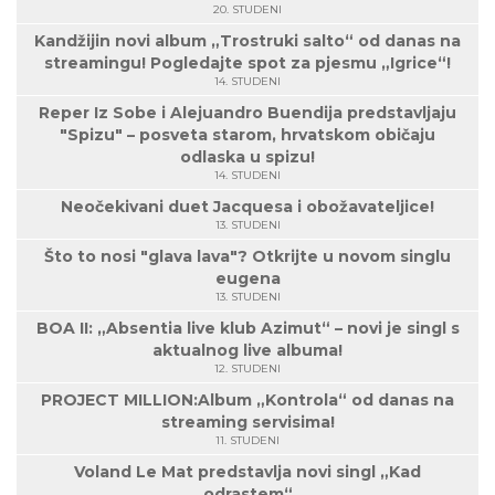
20. STUDENI
Kandžijin novi album „Trostruki salto“ od danas na
streamingu! Pogledajte spot za pjesmu „Igrice“!
14. STUDENI
Reper Iz Sobe i Alejuandro Buendija predstavljaju
"Spizu" – posveta starom, hrvatskom običaju
odlaska u spizu!
14. STUDENI
Neočekivani duet Jacquesa i obožavateljice!
13. STUDENI
Što to nosi "glava lava"? Otkrijte u novom singlu
eugena
13. STUDENI
BOA II: „Absentia live klub Azimut“ – novi je singl s
aktualnog live albuma!
12. STUDENI
PROJECT MILLION:Album „Kontrola“ od danas na
streaming servisima!
11. STUDENI
Voland Le Mat predstavlja novi singl „Kad
odrastem“