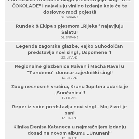
ČOKOLADE" i najavljuju vinilno izdanje koje će te
doslovno moći pojesti!
07. SRPANJ
Rundek & Ekipa s pjesmom „Rijeka“ najavljuju
Šalatu!
03. SRPANJ
Legenda zagorske glazbe, Rajko Suhodolčan
predstavlja novi singl „Uspomene“!
23. LIPANJ
Regionalne glazbenice Raiven i Macha Ravel u
“Tandemu” donose zajednički singl!
16. LIPANJ
Zbog nesnosnih vrućina, Krunu Jupitera udarila je
„Sunčanica“!
15. LIPANJ
Reper iz sobe predstavlja novi singl - Moj život je
san!
12. LIPANJ
Klinika Denisa Kataneca u najmračnijem izdanju
dosad na novom albumu „Ununani“
12. LIPANJ