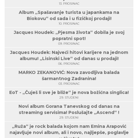
13. PROSINAC
Album „Spašavanje turista u japankama na
Biokovu“ od sada i u fizičkoj prodaji!
10. PROSINAC
Jacques Houdek: „Pjesma života“ dobila je svoj
popratni spot!
09. PROSINAC
Jacques Houdek: Najveći hitovi karijere na jednom
albumu! „Lisinski Live“ od danas u prodaji!
06. PROSINAC
MARKO ZEKANOVIĆ: Nova zavodljiva balada
šarmantnog Zadranina!
03. PROSINAC
EoT - „Čuješ li sve je bliže“ je nova božićna singlica!
29. STUDENI
Novi album Gorana Tanevskog od danas na
streaming servisima! Poslušajte „Ascend“ !
29. STUDENI
„Ruža“ je rock balada kojom nam Emina Arapović
najavljuje novi album, ali i novo, najljepše, poglavlje