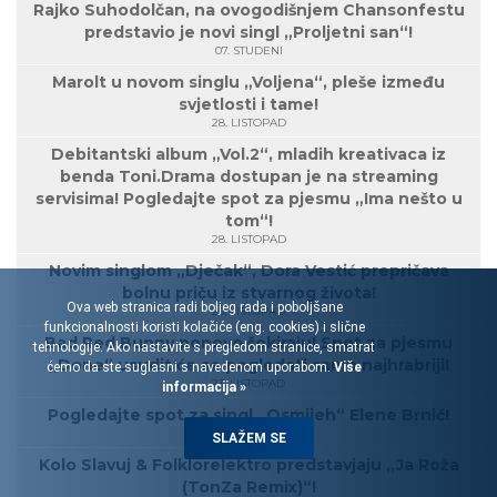
Rajko Suhodolčan, na ovogodišnjem Chansonfestu
predstavio je novi singl „Proljetni san“!
07. STUDENI
Marolt u novom singlu „Voljena“, pleše između
svjetlosti i tame!
28. LISTOPAD
Debitantski album „Vol.2“, mladih kreativaca iz
benda Toni.Drama dostupan je na streaming
servisima! Pogledajte spot za pjesmu „Ima nešto u
tom“!
28. LISTOPAD
Novim singlom „Dječak“, Dora Vestić prepričava
bolnu priču iz stvarnog života!
Ova web stranica radi boljeg rada i poboljšane
25. LISTOPAD
funkcionalnosti koristi kolačiće (eng. cookies) i slične
Bad Red Bunny ponovo šokiraju! Spot za pjesmu
tehnologije. Ako nastavite s pregledom stranice, smatrat
„Done“ usudit će se pogledati samo najhrabriji!
ćemo da ste suglasni s navedenom uporabom.
Više
23. LISTOPAD
informacija »
Pogledajte spot za singl „Osmijeh“ Elene Brnić!
21. LISTOPAD
SLAŽEM SE
Kolo Slavuj & Folklorelektro predstavjaju „Ja Roža
(TonZa Remix)“!