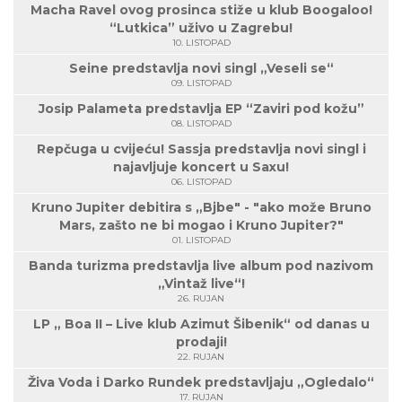
Macha Ravel ovog prosinca stiže u klub Boogaloo!
“Lutkica” uživo u Zagrebu!
10. LISTOPAD
Seine predstavlja novi singl „Veseli se“
09. LISTOPAD
Josip Palameta predstavlja EP “Zaviri pod kožu”
08. LISTOPAD
Repčuga u cvijeću! Sassja predstavlja novi singl i
najavljuje koncert u Saxu!
06. LISTOPAD
Kruno Jupiter debitira s „Bjbe" - "ako može Bruno
Mars, zašto ne bi mogao i Kruno Jupiter?"
01. LISTOPAD
Banda turizma predstavlja live album pod nazivom
„Vintaž live“!
26. RUJAN
LP „ Boa II – Live klub Azimut Šibenik“ od danas u
prodaji!
22. RUJAN
Živa Voda i Darko Rundek predstavljaju „Ogledalo“
17. RUJAN