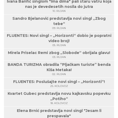
Ivana Banfić singlom "Ima dima" pali staru vatru koja
nas je devedesetih nosila do jutra
10. RUJAN
Sandro Bjelanović predstavlja novi singl „Zbog
tebe“
09. RUJAN
FLUENTES: Novi singl – „Horizonti“ dobio je popratni
video broj!
05. RUJAN
Mirela Priselac Remi zbog „Slobode“ obrijala glavu!
03. RUJAN
BANDA TURIZMA obradila “Pljačkam turiste” benda
Kiša Metaka!
02. RUJAN
FLUENTES: Poslušajte novi singl – „Horizonti“!
25. KOLOVOZ
Kvartet Gubec predstavlja novu kajkavsku popevku
„Potiho“
18. KOLOVOZ
Elena Brnić predstavlja novi singl "Jesam li
prespavala"