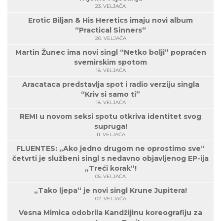
23. VELJAČA
Erotic Biljan & His Heretics imaju novi album
“Practical Sinners“
20. VELJAČA
Martin Žunec ima novi singl “Netko bolji” popraćen
svemirskim spotom
18. VELJAČA
Aracataca predstavlja spot i radio verziju singla
“Kriv si samo ti”
18. VELJAČA
REMI u novom seksi spotu otkriva identitet svog
supruga!
11. VELJAČA
FLUENTES: „Ako jedno drugom ne oprostimo sve“
četvrti je službeni singl s nedavno objavljenog EP-ija
„Treći korak“!
05. VELJAČA
„Tako ljepa“ je novi singl Krune Jupitera!
02. VELJAČA
Vesna Mimica odobrila Kandžijinu koreografiju za