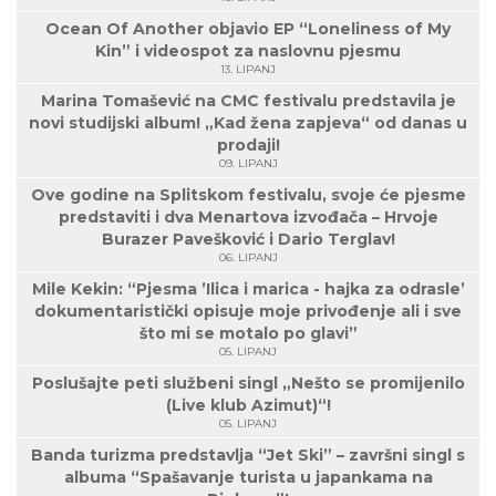
Ocean Of Another objavio EP “Loneliness of My
Kin” i videospot za naslovnu pjesmu
13. LIPANJ
Marina Tomašević na CMC festivalu predstavila je
novi studijski album! „Kad žena zapjeva“ od danas u
prodaji!
09. LIPANJ
Ove godine na Splitskom festivalu, svoje će pjesme
predstaviti i dva Menartova izvođača – Hrvoje
Burazer Pavešković i Dario Terglav!
06. LIPANJ
Mile Kekin: “Pjesma ’Ilica i marica - hajka za odrasle’
dokumentaristički opisuje moje privođenje ali i sve
što mi se motalo po glavi”
05. LIPANJ
Poslušajte peti službeni singl „Nešto se promijenilo
(Live klub Azimut)“!
05. LIPANJ
Banda turizma predstavlja “Jet Ski” – završni singl s
albuma “Spašavanje turista u japankama na