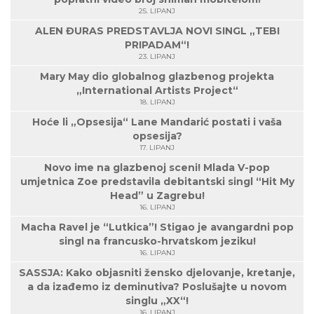
25. LIPANJ
ALEN ĐURAS PREDSTAVLJA NOVI SINGL „TEBI
PRIPADAM“!
23. LIPANJ
Mary May dio globalnog glazbenog projekta
„International Artists Project“
18. LIPANJ
Hoće li „Opsesija“ Lane Mandarić postati i vaša
opsesija?
17. LIPANJ
Novo ime na glazbenoj sceni! Mlada V-pop
umjetnica Zoe predstavila debitantski singl “Hit My
Head” u Zagrebu!
16. LIPANJ
Macha Ravel je “Lutkica”! Stigao je avangardni pop
singl na francusko-hrvatskom jeziku!
16. LIPANJ
SASSJA: Kako objasniti žensko djelovanje, kretanje,
a da izađemo iz deminutiva? Poslušajte u novom
singlu „XX“!
16. LIPANJ