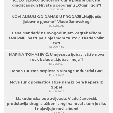
KOLO SLAVUJ donosi narodne plesne običaje
gradišćanskih Hrvata u programu „Oganj gori“!
12. OŽUJAK
NOVI ALBUM OD DANAS U PRODAJI! „Najljepše
ljubavne pjesme“ Vlade Janevskog!
05. OŽUJAK
Lana Mandarić na ovogodišnjem Zagrebačkom
festivalu, nastupa s pjesmom "A što ću kada volim
te"!
04. OŽUJAK
MARINA TOMAŠEVIĆ: U mjesecu ljubavi stiže nova
rock balada „Ljubavi moja“!
19. VELJAČA
Banda turizma rasplesala Vintage Industrial Bar!
14. VELJAČA
Nova funk poslastica stiže nam iz pera Repera Iz
Sobe!
14. VELJAČA
Makedonska pop zvijezda, Vlado Janevski,
predstavlja drugi službeni singl na hrvatskom jeziku
i najavljuje novi album!
11. VELJAČA