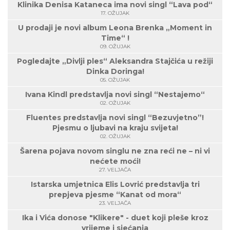
Klinika Denisa Kataneca ima novi singl “Lava pod“
17. OŽUJAK
U prodaji je novi album Leona Brenka „Moment in
Time“ !
09. OŽUJAK
Pogledajte „Divlji ples“ Aleksandra Stajčića u režiji
Dinka Doringa!
05. OŽUJAK
Ivana Kindl predstavlja novi singl “Nestajemo“
02. OŽUJAK
Fluentes predstavlja novi singl “Bezuvjetno”!
Pjesmu o ljubavi na kraju svijeta!
02. OŽUJAK
Šarena pojava novom singlu ne zna reći ne – ni vi
nećete moći!
27. VELJAČA
Istarska umjetnica Elis Lovrić predstavlja tri
prepjeva pjesme “Kanat od mora“
23. VELJAČA
Ika i Vića donose "Klikere" - duet koji pleše kroz
vrijeme i sjećanja