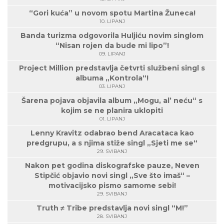
“Gori kuća” u novom spotu Martina Žuneca!
10. LIPANJ
Banda turizma odgovorila Huljiću novim singlom
“Nisan rojen da bude mi lipo”!
09. LIPANJ
Project Million predstavlja četvrti službeni singl s
albuma „Kontrola“!
03. LIPANJ
Šarena pojava objavila album „Mogu, al’ neću“ s
kojim se ne planira uklopiti
01. LIPANJ
Lenny Kravitz odabrao bend Aracataca kao
predgrupu, a s njima stiže singl „Sjeti me se“
29. SVIBANJ
Nakon pet godina diskografske pauze, Neven
Stipčić objavio novi singl „Sve što imaš“ –
motivacijsko pismo samome sebi!
29. SVIBANJ
Truth ≠ Tribe predstavlja novi singl “M!”
28. SVIBANJ