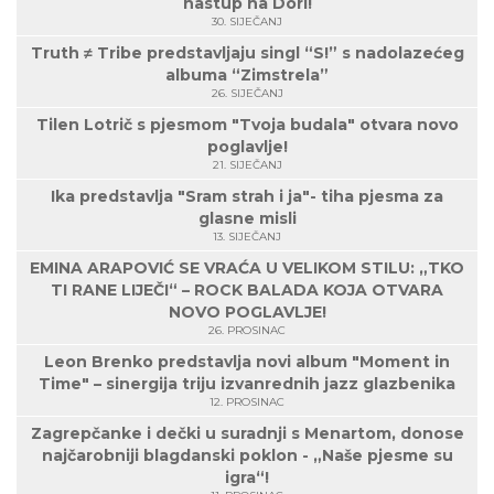
nastup na Dori!
30. SIJEČANJ
Truth ≠ Tribe predstavljaju singl “S!” s nadolazećeg
albuma “Zimstrela”
26. SIJEČANJ
Tilen Lotrič s pjesmom "Tvoja budala" otvara novo
poglavlje!
21. SIJEČANJ
Ika predstavlja "Sram strah i ja"- tiha pjesma za
glasne misli
13. SIJEČANJ
EMINA ARAPOVIĆ SE VRAĆA U VELIKOM STILU: „TKO
TI RANE LIJEČI“ – ROCK BALADA KOJA OTVARA
NOVO POGLAVLJE!
26. PROSINAC
Leon Brenko predstavlja novi album "Moment in
Time" – sinergija triju izvanrednih jazz glazbenika
12. PROSINAC
Zagrepčanke i dečki u suradnji s Menartom, donose
najčarobniji blagdanski poklon - „Naše pjesme su
igra“!