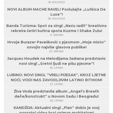
18. KOLOVOZ
NOVI ALBUM MACHE RAVEL! Poslušajte „Lutkica De
Luxe“!
06. KOLOVOZ
Banda Turizma: Spot za singl „Neću radit“ kreativno
rekreira četiri kultna spota Kuzme i Shake Zulu!
11. SRPANJ
Hrvoje Burazer Pavešković s pjesmom „Moje misto“
osvojio najviše glasova publike!
07. SRPANJ
Jacques Houdek na Melodijama Jadrana predstavio
novi singl „Sretni ljudi ne pišu pjesme“!
30. LIPANJ
LUBINO: NOVI SINGL “VRELI PIJESAK“, KROZ LJETNE
NOĆI, VODI NAS ZAVODLJIVIM LATINO RITMOM!
27. LIPANJ
Živa Voda predstavila album „Angel’s Breath
de/re/konstrukt“ u Novom Sadu i Beogradu!
26. LIPANJ
KANDŽIJA: Aktualni singl „Plan“ dobio je svoj
popratni video broj sniman mobitelom!