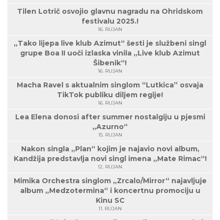
Tilen Lotrič osvojio glavnu nagradu na Ohridskom
festivalu 2025.!
16. RUJAN
„Tako lijepa live klub Azimut“ šesti je službeni singl
grupe Boa II uoči izlaska vinila „Live klub Azimut
Šibenik“!
16. RUJAN
Macha Ravel s aktualnim singlom “Lutkica” osvaja
TikTok publiku diljem regije!
16. RUJAN
Lea Elena donosi after summer nostalgiju u pjesmi
„Azurno“
15. RUJAN
Nakon singla „Plan“ kojim je najavio novi album,
Kandžija predstavlja novi singl imena „Mate Rimac“!
12. RUJAN
Mimika Orchestra singlom „Zrcalo/Mirror“ najavljuje
album „Medzotermina“ i koncertnu promociju u
Kinu SC
11. RUJAN