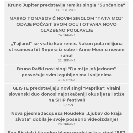
Kruno Jupiter predstavlja remiks singla "Sunčanica"
06. KOLOVOZ
MARKO TOMASOVIĆ NOVIM SINGLOM "TATA MOJ"
ODAJE POČAST SVOM OCU I OTVARA NOVO
GLAZBENO POGLAVLJE
24. SRPANJ
„Tajland“ se vratio kao remix. Nakon pola milijuna
streamova hit Repera iz sobe i Anne Moor u novom
ruhu!
22. SRPANJ
Bruno Rački novi singl “Da mi je još jednom”
posvećuje svim izgubljenima i voljenima
21. SRPANJ
GLISTE predstavljaju novi singl "Paprika": Viralni
slovenski duo donosi najotkačeniji okus ljeta i stiže
na SHIP festival!
15. SRPANJ
Nova pjesma Jacquesa Houdeka „Ljubav do kraja
života“ dobila je svoje posebno videoizdanje!
08. SRPANJ
Fon Biskich i Narodno blago predstavljaju singl "BEZ