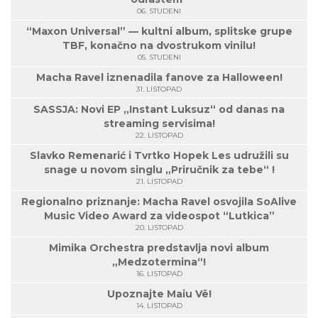
06. STUDENI
“Maxon Universal” — kultni album, splitske grupe
TBF, konačno na dvostrukom vinilu!
05. STUDENI
Macha Ravel iznenadila fanove za Halloween!
31. LISTOPAD
SASSJA: Novi EP „Instant Luksuz“ od danas na
streaming servisima!
22. LISTOPAD
Slavko Remenarić i Tvrtko Hopek Les udružili su
snage u novom singlu „Priručnik za tebe“ !
21. LISTOPAD
Regionalno priznanje: Macha Ravel osvojila SoAlive
Music Video Award za videospot “Lutkica”
20. LISTOPAD
Mimika Orchestra predstavlja novi album
„Medzotermina“!
16. LISTOPAD
Upoznajte Maiu Vë!
14. LISTOPAD