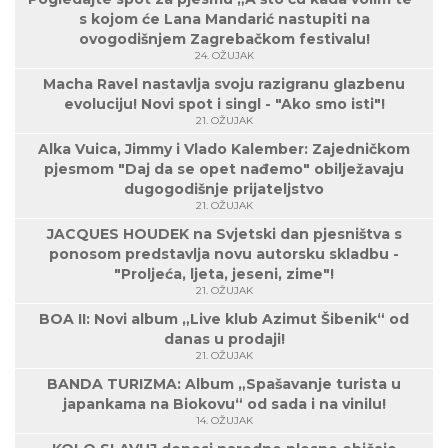
s kojom će Lana Mandarić nastupiti na
ovogodišnjem Zagrebačkom festivalu!
24. OŽUJAK
Macha Ravel nastavlja svoju razigranu glazbenu
evoluciju! Novi spot i singl - "Ako smo isti"!
21. OŽUJAK
Alka Vuica, Jimmy i Vlado Kalember: Zajedničkom
pjesmom "Daj da se opet nađemo" obilježavaju
dugogodišnje prijateljstvo
21. OŽUJAK
JACQUES HOUDEK na Svjetski dan pjesništva s
ponosom predstavlja novu autorsku skladbu -
"Proljeća, ljeta, jeseni, zime"!
21. OŽUJAK
BOA II: Novi album „Live klub Azimut Šibenik“ od
danas u prodaji!
21. OŽUJAK
BANDA TURIZMA: Album „Spašavanje turista u
japankama na Biokovu“ od sada i na vinilu!
14. OŽUJAK