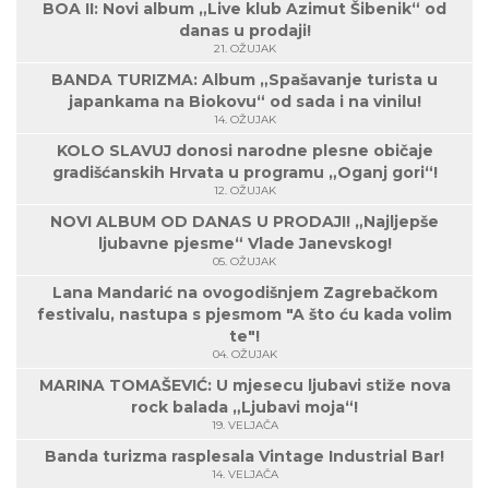
BOA II: Novi album „Live klub Azimut Šibenik“ od
danas u prodaji!
21. OŽUJAK
BANDA TURIZMA: Album „Spašavanje turista u
japankama na Biokovu“ od sada i na vinilu!
14. OŽUJAK
KOLO SLAVUJ donosi narodne plesne običaje
gradišćanskih Hrvata u programu „Oganj gori“!
12. OŽUJAK
NOVI ALBUM OD DANAS U PRODAJI! „Najljepše
ljubavne pjesme“ Vlade Janevskog!
05. OŽUJAK
Lana Mandarić na ovogodišnjem Zagrebačkom
festivalu, nastupa s pjesmom "A što ću kada volim
te"!
04. OŽUJAK
MARINA TOMAŠEVIĆ: U mjesecu ljubavi stiže nova
rock balada „Ljubavi moja“!
19. VELJAČA
Banda turizma rasplesala Vintage Industrial Bar!
14. VELJAČA