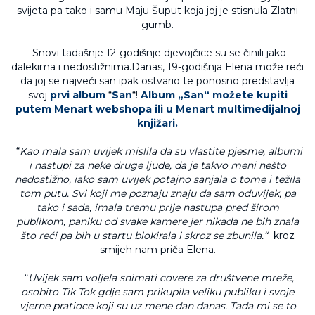
svijeta pa tako i samu Maju Šuput koja joj je stisnula Zlatni
gumb.
Snovi tadašnje 12-godišnje djevojčice su se činili jako
dalekima i nedostižnima.Danas, 19-godišnja Elena može reći
da joj se najveći san ipak ostvario te ponosno predstavlja
svoj
prvi album
“
San
“!
Album „San“ možete kupiti
putem
Menart webshopa
ili u Menart multimedijalnoj
knjižari.
“
Kao mala sam uvijek mislila da su vlastite pjesme, albumi
i nastupi za neke druge ljude, da je takvo meni nešto
nedostižno, iako sam uvijek potajno sanjala o tome i težila
tom putu. Svi koji me poznaju znaju da sam oduvijek, pa
tako i sada, imala tremu prije nastupa pred širom
publikom, paniku od svake kamere jer nikada ne bih znala
š
to re
ći pa bih u startu blokirala i skroz se zbunila.
“
- kroz
smijeh nam priča Elena.
“
Uvijek sam voljela snimati covere za društvene mreže,
osobito Tik Tok gdje sam prikupila veliku publiku i svoje
vjerne pratioce koji su uz mene dan danas. Tada mi se to