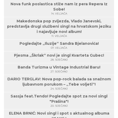
Nova funk poslastica stiže nam iz pera Repera Iz
Sobe!
14. VELJAČA
Makedonska pop zvijezda, Vlado Janevski,
predstavlja drugi službeni singl na hrvatskom jeziku
i najavljuje novi album!
11. VELJAČA
Pogledajte „Iluzije“ Sandra Bjelanovića!
07. VELJAČA
Pjesma „Škrlak“ novi je singl Kvarteta Gubec!
28. SIJEČANJ
Banda Turizma u Vintage Industrial Baru!
27. SIJEČANJ
DARIO TERGLAV: Nova pop-rock balada sa snažnom
ljubavnom porukom – „Tebe voljeti“!
24. SIJEČANJ
Sassja feat.Tendo! Pogledajte spot za novi singl
"Prašina"!
20. SIJEČANJ
ELENA BRNIĆ: Novi singl i spot s aktualnog albuma