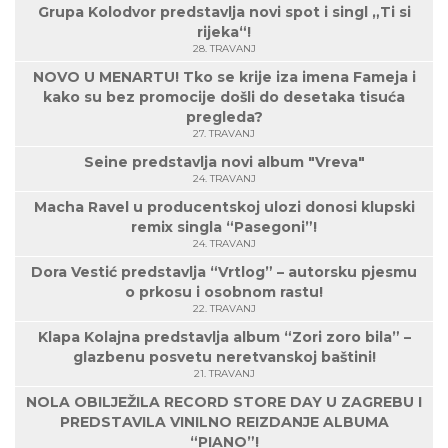
Grupa Kolodvor predstavlja novi spot i singl „Ti si
rijeka“!
28. TRAVANJ
NOVO U MENARTU! Tko se krije iza imena Fameja i
kako su bez promocije došli do desetaka tisuća
pregleda?
27. TRAVANJ
Seine predstavlja novi album "Vreva"
24. TRAVANJ
Macha Ravel u producentskoj ulozi donosi klupski
remix singla “Pasegoni”!
24. TRAVANJ
Dora Vestić predstavlja “Vrtlog” – autorsku pjesmu
o prkosu i osobnom rastu!
22. TRAVANJ
Klapa Kolajna predstavlja album “Zori zoro bila” –
glazbenu posvetu neretvanskoj baštini!
21. TRAVANJ
NOLA OBILJEŽILA RECORD STORE DAY U ZAGREBU I
PREDSTAVILA VINILNO REIZDANJE ALBUMA
“PIANO”!