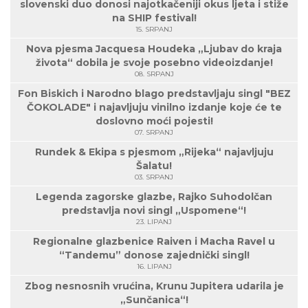
slovenski duo donosi najotkačeniji okus ljeta i stiže
na SHIP festival!
15. SRPANJ
Nova pjesma Jacquesa Houdeka „Ljubav do kraja
života“ dobila je svoje posebno videoizdanje!
08. SRPANJ
Fon Biskich i Narodno blago predstavljaju singl "BEZ
ČOKOLADE" i najavljuju vinilno izdanje koje će te
doslovno moći pojesti!
07. SRPANJ
Rundek & Ekipa s pjesmom „Rijeka“ najavljuju
Šalatu!
03. SRPANJ
Legenda zagorske glazbe, Rajko Suhodolčan
predstavlja novi singl „Uspomene“!
23. LIPANJ
Regionalne glazbenice Raiven i Macha Ravel u
“Tandemu” donose zajednički singl!
16. LIPANJ
Zbog nesnosnih vrućina, Krunu Jupitera udarila je
„Sunčanica“!