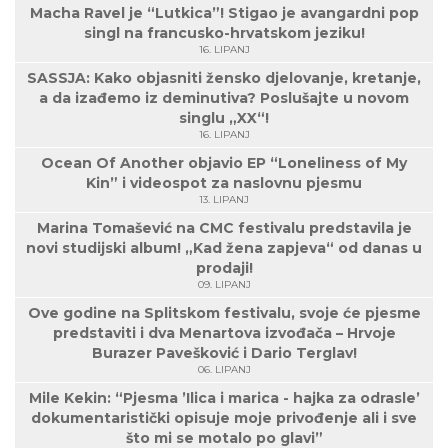
Macha Ravel je “Lutkica”! Stigao je avangardni pop
singl na francusko-hrvatskom jeziku!
16. LIPANJ
SASSJA: Kako objasniti žensko djelovanje, kretanje,
a da izađemo iz deminutiva? Poslušajte u novom
singlu „XX“!
16. LIPANJ
Ocean Of Another objavio EP “Loneliness of My
Kin” i videospot za naslovnu pjesmu
13. LIPANJ
Marina Tomašević na CMC festivalu predstavila je
novi studijski album! „Kad žena zapjeva“ od danas u
prodaji!
09. LIPANJ
Ove godine na Splitskom festivalu, svoje će pjesme
predstaviti i dva Menartova izvođača – Hrvoje
Burazer Pavešković i Dario Terglav!
06. LIPANJ
Mile Kekin: “Pjesma ’Ilica i marica - hajka za odrasle’
dokumentaristički opisuje moje privođenje ali i sve
što mi se motalo po glavi”