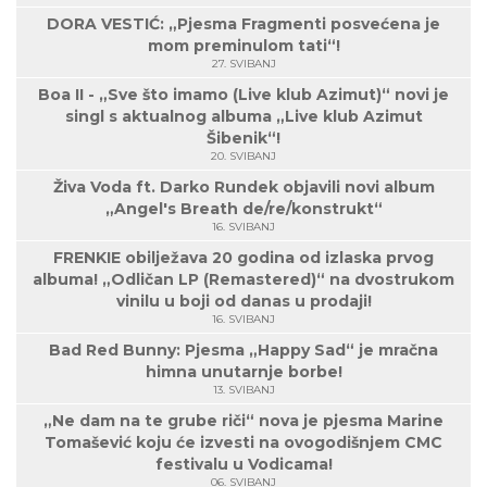
DORA VESTIĆ: „Pjesma Fragmenti posvećena je
mom preminulom tati“!
27. SVIBANJ
Boa II - „Sve što imamo (Live klub Azimut)“ novi je
singl s aktualnog albuma „Live klub Azimut
Šibenik“!
20. SVIBANJ
Živa Voda ft. Darko Rundek objavili novi album
„Angel's Breath de/re/konstrukt“
16. SVIBANJ
FRENKIE obilježava 20 godina od izlaska prvog
albuma! „Odličan LP (Remastered)“ na dvostrukom
vinilu u boji od danas u prodaji!
16. SVIBANJ
Bad Red Bunny: Pjesma „Happy Sad“ je mračna
himna unutarnje borbe!
13. SVIBANJ
„Ne dam na te grube riči“ nova je pjesma Marine
Tomašević koju će izvesti na ovogodišnjem CMC
festivalu u Vodicama!
06. SVIBANJ