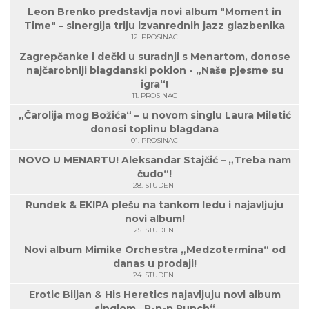
Leon Brenko predstavlja novi album "Moment in
Time" – sinergija triju izvanrednih jazz glazbenika
12. PROSINAC
Zagrepčanke i dečki u suradnji s Menartom, donose
najčarobniji blagdanski poklon - „Naše pjesme su
igra“!
11. PROSINAC
„Čarolija mog Božića“ – u novom singlu Laura Miletić
donosi toplinu blagdana
01. PROSINAC
NOVO U MENARTU! Aleksandar Stajčić – „Treba nam
čudo“!
28. STUDENI
Rundek & EKIPA plešu na tankom ledu i najavljuju
novi album!
25. STUDENI
Novi album Mimike Orchestra „Medzotermina“ od
danas u prodaji!
24. STUDENI
Erotic Biljan & His Heretics najavljuju novi album
singlom „P-p-p Punch“