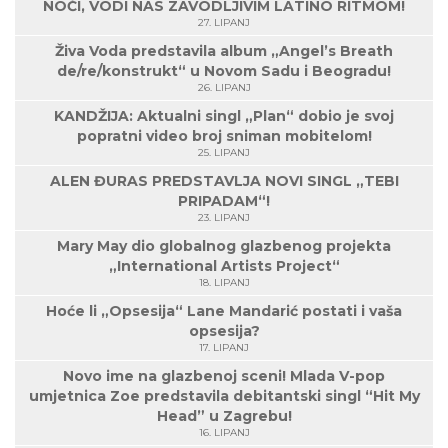
NOĆI, VODI NAS ZAVODLJIVIM LATINO RITMOM!
27. LIPANJ
Živa Voda predstavila album „Angel’s Breath
de/re/konstrukt“ u Novom Sadu i Beogradu!
26. LIPANJ
KANDŽIJA: Aktualni singl „Plan“ dobio je svoj
popratni video broj sniman mobitelom!
25. LIPANJ
ALEN ĐURAS PREDSTAVLJA NOVI SINGL „TEBI
PRIPADAM“!
23. LIPANJ
Mary May dio globalnog glazbenog projekta
„International Artists Project“
18. LIPANJ
Hoće li „Opsesija“ Lane Mandarić postati i vaša
opsesija?
17. LIPANJ
Novo ime na glazbenoj sceni! Mlada V-pop
umjetnica Zoe predstavila debitantski singl “Hit My
Head” u Zagrebu!
16. LIPANJ