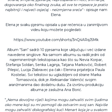
dogovaranja oko finalnog zvuka, ali sve te mjesece je pratio
najbitniji i najveći osjećaj - neizmjerna sreća
“
- opisuje nam
Elena.
Elena je svaku pjesmu opisala u par rečenica u zanimljivom
videu koju možete pogledati:
https://www.youtube.com/shorts/3nQ4ARqJ5Mk
Album “San“ sadrži 10 pjesama koje uključuju i već izdane
navedene singlove. Na samom albumu su radili jedni od
najeminentnijih tekstopisaca kao što su Nevia Korpar,
Štefanija Soldan, Senka Laginja, Tatjana Markovčić, Robert
Pilepić, Lucija Žlabravec pa čak i Elenina prijateljica Paula
Kostelac. Svi tekstovi su uglazbljeni od strane Marka
Tomasovića, dok je Aleksandar Valenčić svojim
aranžmanima dao dodatnu dušu. Za izvršnu produkciju
albuma je zaslužna Ana Borić.
“
„Nema dovoljno riječi kojima mogu zahvaliti svim ljudima
oko mene koji su mi pomogli da ostvarim svoj san. Najviše
mogu zahvaliti diskografskoj kući Menart koja je u svakom