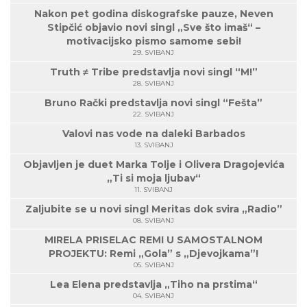
Nakon pet godina diskografske pauze, Neven
Stipčić objavio novi singl „Sve što imaš“ –
motivacijsko pismo samome sebi!
29. SVIBANJ
Truth ≠ Tribe predstavlja novi singl “M!”
28. SVIBANJ
Bruno Rački predstavlja novi singl “Fešta”
22. SVIBANJ
Valovi nas vode na daleki Barbados
13. SVIBANJ
Objavljen je duet Marka Tolje i Olivera Dragojevića
„Ti si moja ljubav“
11. SVIBANJ
Zaljubite se u novi singl Meritas dok svira „Radio”
08. SVIBANJ
MIRELA PRISELAC REMI U SAMOSTALNOM
PROJEKTU: Remi „Gola” s „Djevojkama”!
05. SVIBANJ
Lea Elena predstavlja „Tiho na prstima“
04. SVIBANJ