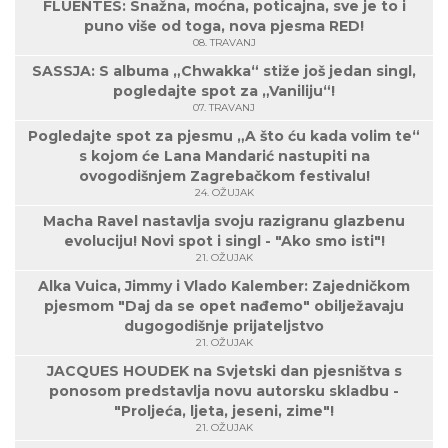
FLUENTES: Snažna, moćna, poticajna, sve je to i
puno više od toga, nova pjesma RED!
08. TRAVANJ
SASSJA: S albuma „Chwakka“ stiže još jedan singl,
pogledajte spot za „Vaniliju“!
07. TRAVANJ
Pogledajte spot za pjesmu „A što ću kada volim te“
s kojom će Lana Mandarić nastupiti na
ovogodišnjem Zagrebačkom festivalu!
24. OŽUJAK
Macha Ravel nastavlja svoju razigranu glazbenu
evoluciju! Novi spot i singl - "Ako smo isti"!
21. OŽUJAK
Alka Vuica, Jimmy i Vlado Kalember: Zajedničkom
pjesmom "Daj da se opet nađemo" obilježavaju
dugogodišnje prijateljstvo
21. OŽUJAK
JACQUES HOUDEK na Svjetski dan pjesništva s
ponosom predstavlja novu autorsku skladbu -
"Proljeća, ljeta, jeseni, zime"!
21. OŽUJAK