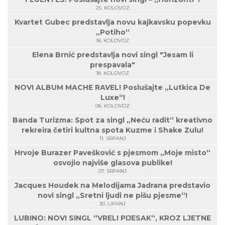
25. KOLOVOZ
Kvartet Gubec predstavlja novu kajkavsku popevku
„Potiho“
18. KOLOVOZ
Elena Brnić predstavlja novi singl "Jesam li
prespavala"
18. KOLOVOZ
NOVI ALBUM MACHE RAVEL! Poslušajte „Lutkica De
Luxe“!
06. KOLOVOZ
Banda Turizma: Spot za singl „Neću radit“ kreativno
rekreira četiri kultna spota Kuzme i Shake Zulu!
11. SRPANJ
Hrvoje Burazer Pavešković s pjesmom „Moje misto“
osvojio najviše glasova publike!
07. SRPANJ
Jacques Houdek na Melodijama Jadrana predstavio
novi singl „Sretni ljudi ne pišu pjesme“!
30. LIPANJ
LUBINO: NOVI SINGL “VRELI PIJESAK“, KROZ LJETNE