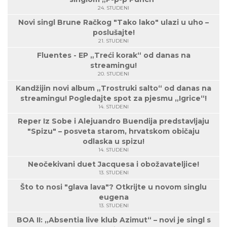
24. STUDENI
Novi singl Brune Račkog "Tako lako" ulazi u uho –
poslušajte!
21. STUDENI
Fluentes - EP „Treći korak“ od danas na
streamingu!
20. STUDENI
Kandžijin novi album „Trostruki salto“ od danas na
streamingu! Pogledajte spot za pjesmu „Igrice“!
14. STUDENI
Reper Iz Sobe i Alejuandro Buendija predstavljaju
"Spizu" – posveta starom, hrvatskom običaju
odlaska u spizu!
14. STUDENI
Neočekivani duet Jacquesa i obožavateljice!
13. STUDENI
Što to nosi "glava lava"? Otkrijte u novom singlu
eugena
13. STUDENI
BOA II: „Absentia live klub Azimut“ – novi je singl s