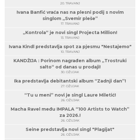
20. TRAVANJ
Ivana Banfić vraća nas na plesni podij s novim
singlom „Svemir pleše”
17. TRAVANJ
„Kontrola“ je novi singl Projecta Million!
13. TRAVANJ
Ivana Kindl predstavlja spot za pjesmu "Nestajemo"
10. TRAVANJ
KANDŽIJA : Porinom nagrađen album „Trostruki
salto“ od danas u prodaji!
30. OŽUJAK
Ika predstavlja debitantski album “Zadnji dan”!
27. OŽUJAK
“Tu u meni” novi je singl Laure Miletić!
26. OŽUJAK
Macha Ravel među IMPALA “100 Artists to Watch”
za 2026.!
26. OŽUJAK
Seine predstavlja novi singl "Plagijat"
26. OŽUJAK