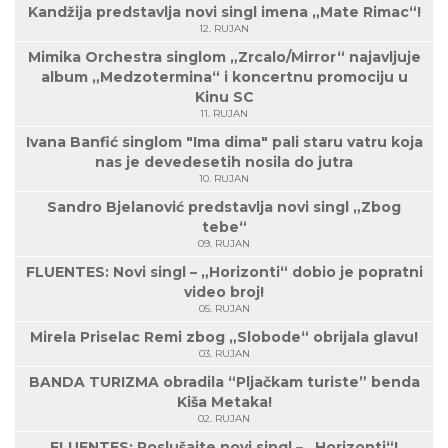
Kandžija predstavlja novi singl imena „Mate Rimac“!
12. RUJAN
Mimika Orchestra singlom „Zrcalo/Mirror“ najavljuje
album „Medzotermina“ i koncertnu promociju u
Kinu SC
11. RUJAN
Ivana Banfić singlom "Ima dima" pali staru vatru koja
nas je devedesetih nosila do jutra
10. RUJAN
Sandro Bjelanović predstavlja novi singl „Zbog
tebe“
09. RUJAN
FLUENTES: Novi singl – „Horizonti“ dobio je popratni
video broj!
05. RUJAN
Mirela Priselac Remi zbog „Slobode“ obrijala glavu!
03. RUJAN
BANDA TURIZMA obradila “Pljačkam turiste” benda
Kiša Metaka!
02. RUJAN
FLUENTES: Poslušajte novi singl – „Horizonti“!