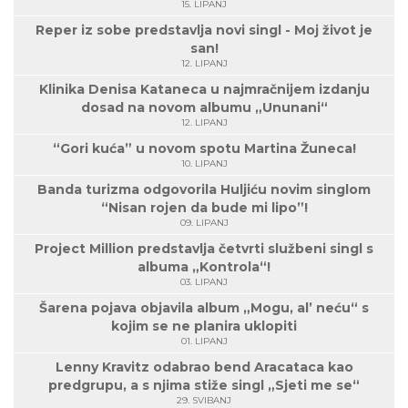
15. LIPANJ
Reper iz sobe predstavlja novi singl - Moj život je
san!
12. LIPANJ
Klinika Denisa Kataneca u najmračnijem izdanju
dosad na novom albumu „Ununani“
12. LIPANJ
“Gori kuća” u novom spotu Martina Žuneca!
10. LIPANJ
Banda turizma odgovorila Huljiću novim singlom
“Nisan rojen da bude mi lipo”!
09. LIPANJ
Project Million predstavlja četvrti službeni singl s
albuma „Kontrola“!
03. LIPANJ
Šarena pojava objavila album „Mogu, al’ neću“ s
kojim se ne planira uklopiti
01. LIPANJ
Lenny Kravitz odabrao bend Aracataca kao
predgrupu, a s njima stiže singl „Sjeti me se“
29. SVIBANJ