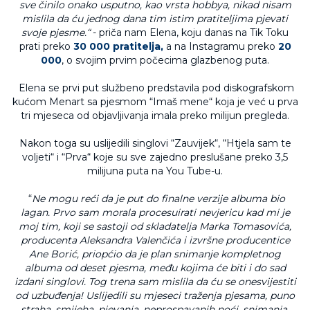
sve činilo onako usputno, kao vrsta hobbya, nikad nisam
mislila da ću jednog dana tim istim pratiteljima pjevati
svoje pjesme.
“
- priča nam Elena, koju danas na Tik Toku
prati preko
30 000 pratitelja,
a na Instagramu preko
20
000
, o svojim prvim počecima glazbenog puta.
Elena se prvi put službeno predstavila pod diskografskom
kućom Menart sa pjesmom “Imaš mene“ koja je već u prva
tri mjeseca od objavljivanja imala preko milijun pregleda.
Nakon toga su uslijedili singlovi “Zauvijek“, “Htjela sam te
voljeti“ i “Prva“ koje su sve zajedno preslušane preko 3,5
milijuna puta na You Tube-u.
“
Ne mogu reći da je put do finalne verzije albuma bio
lagan. Prvo sam morala procesuirati nevjericu kad mi je
moj tim, koji se sastoji od skladatelja Marka Tomasovića,
producenta Aleksandra Valenčića i izvršne producentice
Ane Borić, priopćio da je plan snimanje kompletnog
albuma od deset pjesma, među kojima će biti i do sad
izdani singlovi. Tog trena sam mislila da ću se onesvijestiti
od uzbuđenja! Uslijedili su mjeseci traženja pjesama, puno
straha, smijeha, pjevanja, neprospavanih noći, snimanja,