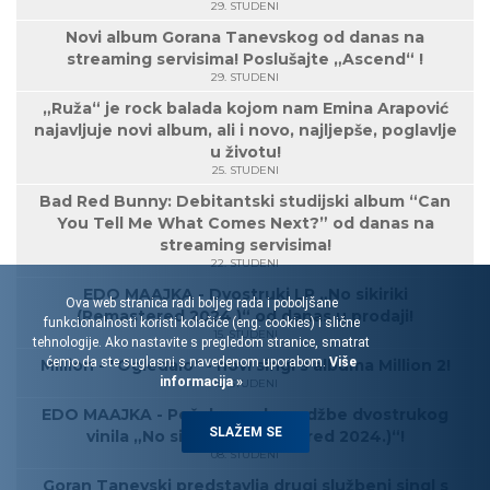
29. STUDENI
Novi album Gorana Tanevskog od danas na
streaming servisima! Poslušajte „Ascend“ !
29. STUDENI
„Ruža“ je rock balada kojom nam Emina Arapović
najavljuje novi album, ali i novo, najljepše, poglavlje
u životu!
25. STUDENI
Bad Red Bunny: Debitantski studijski album “Can
You Tell Me What Comes Next?” od danas na
streaming servisima!
22. STUDENI
EDO MAAJKA - Dvostruki LP „No sikiriki
Ova web stranica radi boljeg rada i poboljšane
(Remastered 2024.)“ od danas u prodaji!
funkcionalnosti koristi kolačiće (eng. cookies) i slične
15. STUDENI
tehnologije. Ako nastavite s pregledom stranice, smatrat
ćemo da ste suglasni s navedenom uporabom.
Više
Million - "Ogledalo" - novi singl s albuma Million 2!
informacija »
15. STUDENI
EDO MAAJKA - Počele prednarudžbe dvostrukog
SLAŽEM SE
vinila „No sikiriki (Remastered 2024.)“!
08. STUDENI
Goran Tanevski predstavlja drugi službeni singl s