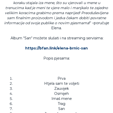
koraku stajala iza mene, što su vjerovali u mene u
trenucima kad je meni te vjere malo i manjkalo te zajedno
velikim koracima grabimo prema naprijed!
Preodu
ševljena
sam finalnim proizvodom i jedva čekam dobiti povratne
informacije od svoje publike o novim pjesmama
!“ –poručuje
Elena.
Album “San“ možete slušati i na streaming servisima:
https://bfan.link/elena-brnic-san
Popis pjesama:
Prva
Htjela sam te voljeti
Zauvijek
Osmijeh
Imaš mene
Trag
San