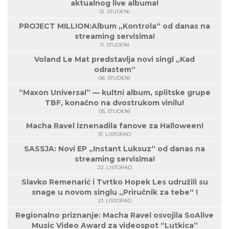
aktualnog live albuma!
12. STUDENI
PROJECT MILLION:Album „Kontrola“ od danas na
streaming servisima!
11. STUDENI
Voland Le Mat predstavlja novi singl „Kad
odrastem“
06. STUDENI
“Maxon Universal” — kultni album, splitske grupe
TBF, konačno na dvostrukom vinilu!
05. STUDENI
Macha Ravel iznenadila fanove za Halloween!
31. LISTOPAD
SASSJA: Novi EP „Instant Luksuz“ od danas na
streaming servisima!
22. LISTOPAD
Slavko Remenarić i Tvrtko Hopek Les udružili su
snage u novom singlu „Priručnik za tebe“ !
21. LISTOPAD
Regionalno priznanje: Macha Ravel osvojila SoAlive
Music Video Award za videospot “Lutkica”