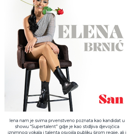
lena nam je svima prvenstveno poznata kao kandidat u
showu “Supertalent” gdje je kao stidljiva djevojčica
iznimnog vokala i talenta osvojila publiku širom regije, ali i