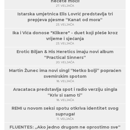
nećete moći!
27. VELJAČA
Istarska umjetnica Elis Lovrić predstavlja tri
prepjeva pjesme “Kanat od mora“
23. VELJAČA
Ika i Vića donose "Klikere" - duet koji pleše kroz
vrijeme i sjećanja
23. VELJAČA
Erotic Biljan & His Heretics imaju novi album
“Practical Sinners“
20. VELJAČA
Martin Žunec ima novi singl “Netko bolji” popraćen
svemirskim spotom
18. VELJAČA
Aracataca predstavlja spot i radio verziju singla
“Kriv si samo ti”
18. VELJAČA
REMI u novom seksi spotu otkriva identitet svog
supruga!
11. VELJAČA
FLUENTES: „Ako jedno drugom ne oprostimo sve“