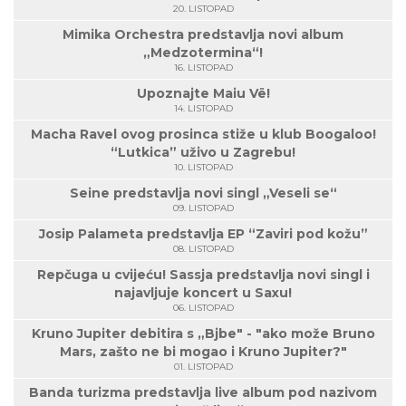
20. LISTOPAD
Mimika Orchestra predstavlja novi album
„Medzotermina“!
16. LISTOPAD
Upoznajte Maiu Vë!
14. LISTOPAD
Macha Ravel ovog prosinca stiže u klub Boogaloo!
“Lutkica” uživo u Zagrebu!
10. LISTOPAD
Seine predstavlja novi singl „Veseli se“
09. LISTOPAD
Josip Palameta predstavlja EP “Zaviri pod kožu”
08. LISTOPAD
Repčuga u cvijeću! Sassja predstavlja novi singl i
najavljuje koncert u Saxu!
06. LISTOPAD
Kruno Jupiter debitira s „Bjbe" - "ako može Bruno
Mars, zašto ne bi mogao i Kruno Jupiter?"
01. LISTOPAD
Banda turizma predstavlja live album pod nazivom