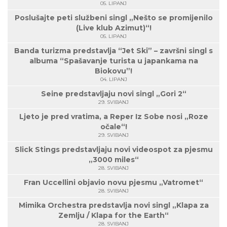
05. LIPANJ
Poslušajte peti službeni singl „Nešto se promijenilo
(Live klub Azimut)“!
05. LIPANJ
Banda turizma predstavlja “Jet Ski” – završni singl s
albuma “Spašavanje turista u japankama na
Biokovu”!
04. LIPANJ
Seine predstavljaju novi singl „Gori 2“
29. SVIBANJ
Ljeto je pred vratima, a Reper Iz Sobe nosi „Roze
očale“!
29. SVIBANJ
Slick Stings predstavljaju novi videospot za pjesmu
„3000 miles“
28. SVIBANJ
Fran Uccellini objavio novu pjesmu „Vatromet“
28. SVIBANJ
Mimika Orchestra predstavlja novi singl „Klapa za
Zemlju / Klapa for the Earth“
28. SVIBANJ