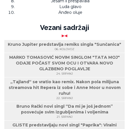
Jesam li prespavala
Luda glavo
Anđeo oluje
Vezani sadržaji
Kruno Jupiter predstavlja remiks singla "Sunčanica"
06. KOLOVOZ
MARKO TOMASOVIĆ NOVIM SINGLOM "TATA MOJ"
ODAJE POČAST SVOM OCU I OTVARA NOVO
GLAZBENO POGLAVLJE
24. SRPANJ
„Tajland“ se vratio kao remix. Nakon pola milijuna
streamova hit Repera iz sobe i Anne Moor u novom
ruhu!
22. SRPANJ
Bruno Rački novi singl “Da mi je još jednom”
posvećuje svim izgubljenima i voljenima
21. SRPANJ
GLISTE predstavljaju novi singl "Paprika": Viralni