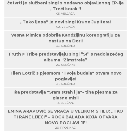
četvrti je službeni singl s nedavno objavljenog EP-ija
„Treći korak“!
05. VELJAČA
„Tako ljepa“ je novi singl Krune Jupitera!
02. VELJAČA
Vesna Mimica odobrila Kandžijinu koreografiju za
nastup na Dori!
30. SIJEČANJ
Truth ≠ Tribe predstavljaju singl “S!” s nadolazećeg
albuma “Zimstrela”
26. SIJEČANJ
Tilen Lotrič s pjesmom "Tvoja budala" otvara novo
poglavlje!
21. SIJEČANJ
Ika predstavlja "Sram strah i ja"- tiha pjesma za
glasne misli
13. SIJEČANJ
EMINA ARAPOVIĆ SE VRAĆA U VELIKOM STILU: „TKO
TI RANE LIJEČI“ – ROCK BALADA KOJA OTVARA
NOVO POGLAVLJE!
26. PROSINAC