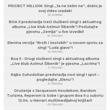
PROJECT MILLION: Singl „Ja ne želim ne“, dobio je
svoj video uradak!
05. SVIBANJ
BOA II predstavlja treći službeni singl s aktualnog
albuma „Live klub Azimut Šibenik“! Poslušajte
pjesmu „Zemlja“ u live izvedbi!
30. TRAVANJ
Elenina verzija “Brzih i žestokih“ u novom spotu za
singl “Luda glavo“!
19. TRAVANJ
Boa II - Drugi službeni singl s aktualnog albuma
„Live klub Azimut Šibenik“ je pjesma „Lacrima“!
11. TRAVANJ
Rajko Suhodolčan predstavlja novi singl i spot –
pogledajte „Elenu“!
10. TRAVANJ
Druženje s Jacquesom Houdekom, Bandom
Turizma, Reperom iz Sobe i grupom Boa II u subotu
12.04. u Menart multimedijalnoj knjižari!
09. TRAVANJ