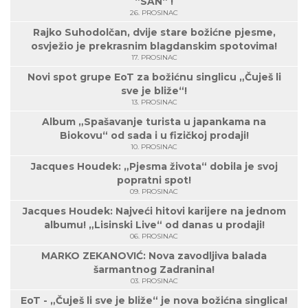
“SAN“ !
26. PROSINAC
Rajko Suhodolčan, dvije stare božićne pjesme,
osvježio je prekrasnim blagdanskim spotovima!
17. PROSINAC
Novi spot grupe EoT za božićnu singlicu „Čuješ li
sve je bliže“!
13. PROSINAC
Album „Spašavanje turista u japankama na
Biokovu“ od sada i u fizičkoj prodaji!
10. PROSINAC
Jacques Houdek: „Pjesma života“ dobila je svoj
popratni spot!
09. PROSINAC
Jacques Houdek: Najveći hitovi karijere na jednom
albumu! „Lisinski Live“ od danas u prodaji!
06. PROSINAC
MARKO ZEKANOVIĆ: Nova zavodljiva balada
šarmantnog Zadranina!
03. PROSINAC
EoT - „Čuješ li sve je bliže“ je nova božićna singlica!