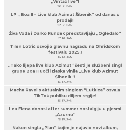
„Vintaž live“!
26. RUJAN
LP „ Boa II – Live klub Azimut Šibenik“ od danas u
prodaji!
22. RUJAN
Živa Voda i Darko Rundek predstavljaju „Ogledalo“
17. RUJAN
Tilen Lotrič osvojio glavnu nagradu na Ohridskom
festivalu 2025.!
16. RUJAN
„Tako lijepa live klub Azimut“ šesti je službeni singl
grupe Boa II uoči izlaska vinila „Live klub Azimut
Šibenik“!
16. RUJAN
Macha Ravel s aktualnim singlom “Lutkica” osvaja
TikTok publiku diljem regije!
16. RUJAN
Lea Elena donosi after summer nostalgiju u pjesmi
„Azurno“
15. RUJAN
Nakon singla „Plan“ kojim je najavio novi album,