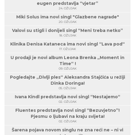
eugen predstavlja “vjetar”
24. OŽUJAK
Miki Solus ima novi singl "Glazbene nagrade"
20. OŽUJAK
Valovi su stigli i donijeli singl “Meni treba netko”
18. OŽUJAK
Klinika Denisa Kataneca ima novi singl “Lava pod“
17. OŽUJAK
U prodaji je novi album Leona Brenka „Moment in
Time“ !
09. OŽUJAK
Pogledajte „Divlji ples“ Aleksandra Stajčića u režiji
Dinka Doringa!
05. OŽUJAK
Ivana Kindl predstavlja novi singl “Nestajemo“
02. OŽUJAK
Fluentes predstavlja novi singl “Bezuvjetno”!
Pjesmu o ljubavi na kraju svijeta!
02. OŽUJAK
Šarena pojava novom singlu ne zna reći ne – ni vi