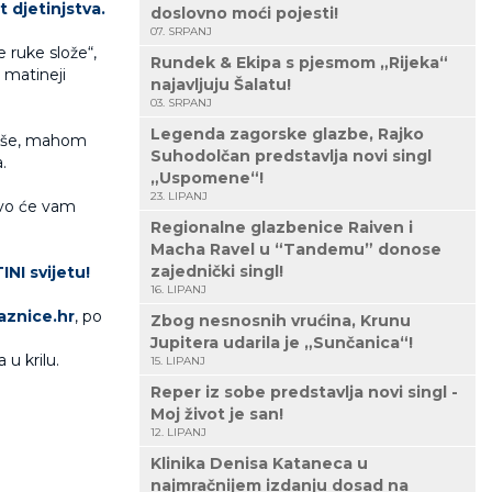
 djetinjstva.
doslovno moći pojesti!
07. SRPANJ
e ruke slože“,
Rundek & Ekipa s pjesmom „Rijeka“
 matineji
najavljuju Šalatu!
03. SRPANJ
Legenda zagorske glazbe, Rajko
jepše, mahom
Suhodolčan predstavlja novi singl
.
„Uspomene“!
23. LIPANJ
živo će vam
Regionalne glazbenice Raiven i
Macha Ravel u “Tandemu” donose
zajednički singl!
INI svijetu!
16. LIPANJ
znice.hr
, po
Zbog nesnosnih vrućina, Krunu
Jupitera udarila je „Sunčanica“!
 u krilu.
15. LIPANJ
Reper iz sobe predstavlja novi singl -
Moj život je san!
12. LIPANJ
Klinika Denisa Kataneca u
najmračnijem izdanju dosad na