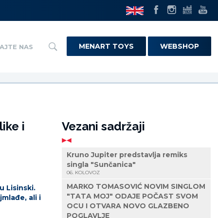
MENART TOYS
WEBSHOP
AJTE NAS
ike i
Vezani sadržaji
Kruno Jupiter predstavlja remiks
singla "Sunčanica"
06. KOLOVOZ
MARKO TOMASOVIĆ NOVIM SINGLOM
 Lisinski.
"TATA MOJ" ODAJE POČAST SVOM
mlađe, ali i
OCU I OTVARA NOVO GLAZBENO
POGLAVLJE