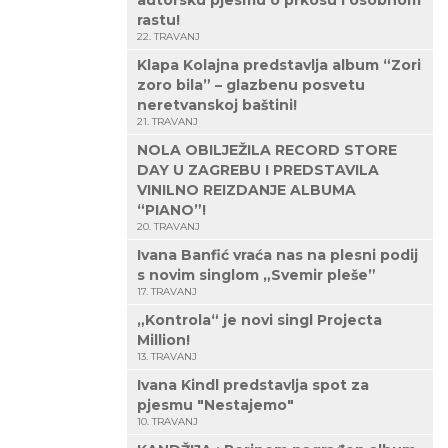
autorsku pjesmu o prkosu i osobnom
rastu!
22. TRAVANJ
Klapa Kolajna predstavlja album “Zori
zoro bila” – glazbenu posvetu
neretvanskoj baštini!
21. TRAVANJ
NOLA OBILJEŽILA RECORD STORE
DAY U ZAGREBU I PREDSTAVILA
VINILNO REIZDANJE ALBUMA
“PIANO”!
20. TRAVANJ
Ivana Banfić vraća nas na plesni podij
s novim singlom „Svemir pleše”
17. TRAVANJ
„Kontrola“ je novi singl Projecta
Million!
13. TRAVANJ
Ivana Kindl predstavlja spot za
pjesmu "Nestajemo"
10. TRAVANJ