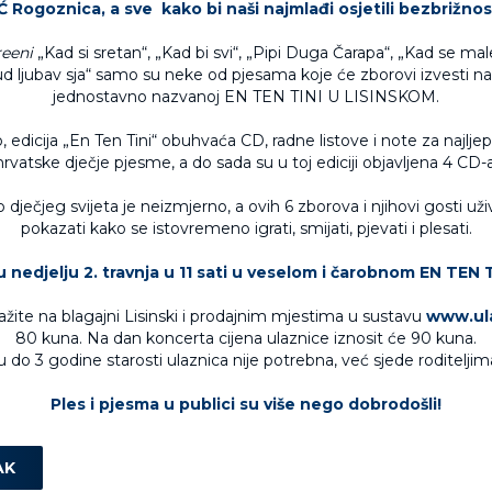
 Rogoznica, a sve kako bi naši najmlađi osjetili bezbrižnost
eeni
„Kad si sretan“, „Kad bi svi“, „Pipi Duga Čarapa“, „Kad se mal
d ljubav sja“ samo su neke od pjesama koje će zborovi izvesti na
jednostavno nazvanoj EN TEN TINI U LISINSKOM.
 edicija „En Ten Tini“ obuhvaća CD, radne listove i note za najl
hrvatske dječje pjesme, a do sada su u toj ediciji objavljena 4 CD-a
dječjeg svijeta je neizmjerno, a ovih 6 zborova i njihovi gosti u
pokazati kako se istovremeno igrati, smijati, pjevati i plesati.
 nedjelju 2. travnja u 11 sati u veselom i čarobnom EN TEN T
ažite na blagajni Lisinski i prodajnim mjestima u sustavu
www.ula
80 kuna. Na dan koncerta cijena ulaznice iznosit će 90 kuna.
 do 3 godine starosti ulaznica nije potrebna, već sjede roditeljima
Ples i pjesma u publici su više nego dobrodošli!
AK