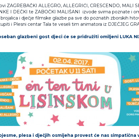
orovi ZAGREBAČKI ALLEGRO, ALLEGRIĆI, CRESCENDO, MALI 
E I DEČKI te ZABOČKI MALIŠANI izvode svima poznate i omil
brojalica i dječje filmske glazbe pa sve do poznatih zborskih hitov
upiti i Plesni centar Tala te veseli tim animatora iz DJEČJEG GR
seban glazbeni gost djeci će se pridružiti omiljeni LUKA NI
pjesme, plesa i dječjih osmijeha provest će nas simpatična v