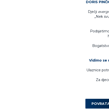
DORIS PINČIĆ
Dječji
evergr
„Nek svu
Podsjetimo,
Bogatstvo 
Vidimo se u
Ulaznice potr
Za djecu
POVRAT