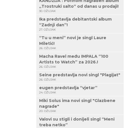
KANDŽIJA : Porinom nagrađen album
„Trostruki salto“ od danas u prodaji!
30. OŽUJAK
Ika predstavlja debitantski album
“Zadnji dan”!
27. OŽUJAK
“Tu u meni” novi je singl Laure
Miletić!
26. OŽUJAK
Macha Ravel među IMPALA “100
Artists to Watch” za 2026.!
26. OŽUJAK
Seine predstavlja novi singl "Plagijat"
26. OŽUJAK
eugen predstavlja “vjetar”
24. OŽUJAK
Miki Solus ima novi singl "Glazbene
nagrade"
20. OŽUJAK
Valovi su stigli i donijeli singl “Meni
treba netko”