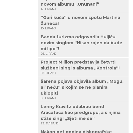
novom albumu „Ununani“
12. LIPANJ
“Gori kuća” u novom spotu Martina
Žuneca!
10. LIPANJ
Banda turizma odgovorila Huljiću
novim singlom “Nisan rojen da bude
mi lipo”!
09. LIPANJ
Project Million predstavlja četvrti
službeni singl s albuma „Kontrola“!
03. LIPANJ
Šarena pojava objavila album „Mogu,
al’ neću“ s kojim se ne planira
uklopiti
01. LIPANJ
Lenny Kravitz odabrao bend
Aracataca kao predgrupu, a s njima
stiže singl „Sjeti me se“
29. SVIBANJ
Nakon pet godina diskografske