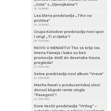
„Gola” s „Djevojkama”!
05. SVIBANJ
Lea Elena predstavlja „Tiho na
prstima“
04. SVIBANJ
Grupa Kolodvor predstavlja novi spot
i singl „Ti si rijeka“!
28. TRAVANJ
NOVO U MENARTU! Tko se krije iza
imena Fameja i kako su bez
promocije došli do desetaka tisuća
pregleda?
27. TRAVANJ
Seine predstavlja novi album "Vreva"
24. TRAVANJ
Macha Ravel u producentskoj ulozi
donosi klupski remix singla
“Pasegoni”!
24. TRAVANJ
Dora Vestić predstavlja “Vrtlog” –