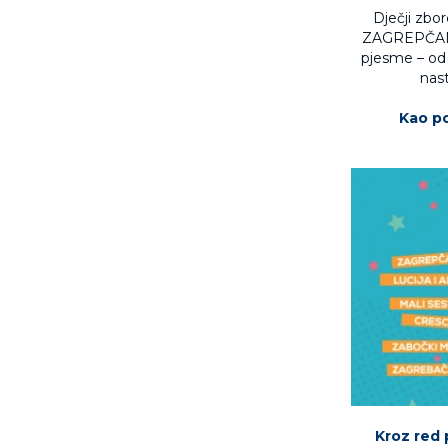
Dječji zb
ZAGREPČANK
pjesme – od 
nast
Kao po
Kroz red 