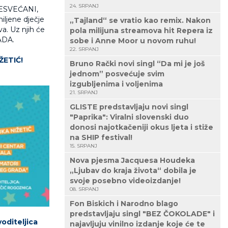
24. SRPANJ
SESVEĆANI,
jene dječje
„Tajland“ se vratio kao remix. Nakon
a. Uz njih će
pola milijuna streamova hit Repera iz
ADA.
sobe i Anne Moor u novom ruhu!
22. SRPANJ
ŽETIĆ!
Bruno Rački novi singl “Da mi je još
jednom” posvećuje svim
izgubljenima i voljenima
21. SRPANJ
GLISTE predstavljaju novi singl
"Paprika": Viralni slovenski duo
donosi najotkačeniji okus ljeta i stiže
na SHIP festival!
15. SRPANJ
Nova pjesma Jacquesa Houdeka
„Ljubav do kraja života“ dobila je
svoje posebno videoizdanje!
08. SRPANJ
Fon Biskich i Narodno blago
predstavljaju singl "BEZ ČOKOLADE" i
oditeljica
najavljuju vinilno izdanje koje će te