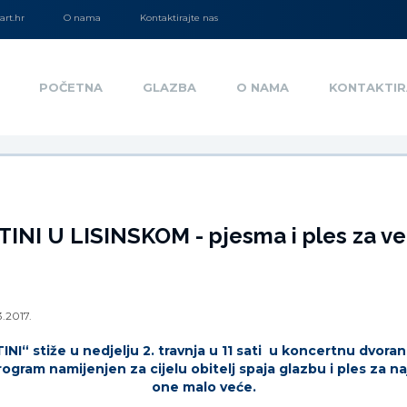
rt.hr
O nama
Kontaktirajte nas
POČETNA
GLAZBA
O NAMA
KONTAKTIR
INI U LISINSKOM - pjesma i ples za vel
3.2017.
INI“ stiže u nedjelju 2. travnja u 11 sati u koncertnu dvoranu
gram namijenjen za cijelu obitelj spaja glazbu i ples za naj
one malo veće.