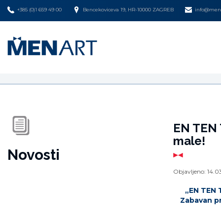
+385 (0)1 659 49 00
Bencekoviceva 19, HR-10000 ZAGREB
info@mena
EN TEN T
male!
Novosti
Objavljeno:
14.0
„EN TEN T
Zabavan pro