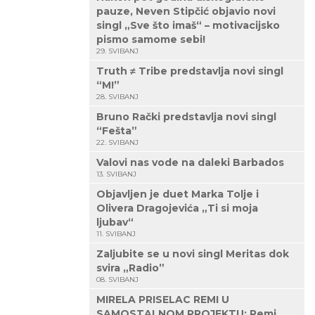
pauze, Neven Stipčić objavio novi
singl „Sve što imaš“ – motivacijsko
pismo samome sebi!
29. SVIBANJ
Truth ≠ Tribe predstavlja novi singl
“M!”
28. SVIBANJ
Bruno Rački predstavlja novi singl
“Fešta”
22. SVIBANJ
Valovi nas vode na daleki Barbados
13. SVIBANJ
Objavljen je duet Marka Tolje i
Olivera Dragojevića „Ti si moja
ljubav“
11. SVIBANJ
Zaljubite se u novi singl Meritas dok
svira „Radio”
08. SVIBANJ
MIRELA PRISELAC REMI U
SAMOSTALNOM PROJEKTU: Remi