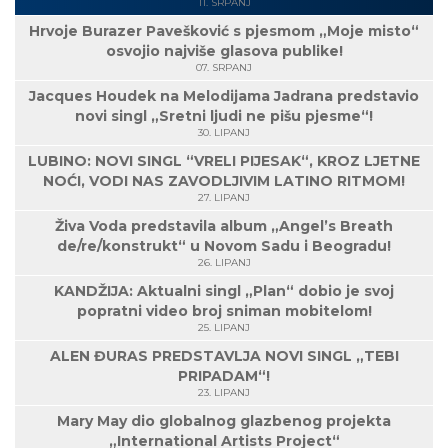
11. SRPANJ
Hrvoje Burazer Pavešković s pjesmom „Moje misto“
osvojio najviše glasova publike!
07. SRPANJ
Jacques Houdek na Melodijama Jadrana predstavio
novi singl „Sretni ljudi ne pišu pjesme“!
30. LIPANJ
LUBINO: NOVI SINGL “VRELI PIJESAK“, KROZ LJETNE
NOĆI, VODI NAS ZAVODLJIVIM LATINO RITMOM!
27. LIPANJ
Živa Voda predstavila album „Angel’s Breath
de/re/konstrukt“ u Novom Sadu i Beogradu!
26. LIPANJ
KANDŽIJA: Aktualni singl „Plan“ dobio je svoj
popratni video broj sniman mobitelom!
25. LIPANJ
ALEN ĐURAS PREDSTAVLJA NOVI SINGL „TEBI
PRIPADAM“!
23. LIPANJ
Mary May dio globalnog glazbenog projekta
„International Artists Project“