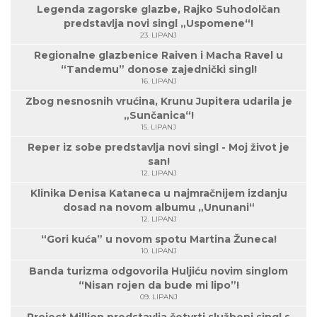
Legenda zagorske glazbe, Rajko Suhodolčan
predstavlja novi singl „Uspomene“!
23. LIPANJ
Regionalne glazbenice Raiven i Macha Ravel u
“Tandemu” donose zajednički singl!
16. LIPANJ
Zbog nesnosnih vrućina, Krunu Jupitera udarila je
„Sunčanica“!
15. LIPANJ
Reper iz sobe predstavlja novi singl - Moj život je
san!
12. LIPANJ
Klinika Denisa Kataneca u najmračnijem izdanju
dosad na novom albumu „Ununani“
12. LIPANJ
“Gori kuća” u novom spotu Martina Žuneca!
10. LIPANJ
Banda turizma odgovorila Huljiću novim singlom
“Nisan rojen da bude mi lipo”!
09. LIPANJ