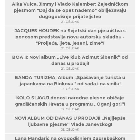
Alka Vuica, Jimmy i Vlado Kalember: Zajedničkom
pjesmom "Daj da se opet nađemo" obilježavaju
dugogodišnje prijateljstvo
21. OŽUJAK
JACQUES HOUDEK na Svjetski dan pjesništva s
ponosom predstavlja novu autorsku skladbu -
"Proljeća, ljeta, jeseni, zime"!
21. OŽUJAK
BOA II: Novi album „Live klub Azimut Šibenik“ od
danas u prodaji!
21. OŽUJAK
BANDA TURIZMA: Album „Spašavanje turista u
japankama na Biokovu“ od sada i na vinilu!
14. OŽUJAK
KOLO SLAVUJ donosi narodne plesne običaje
gradišćanskih Hrvata u programu „Oganj gori“!
12. OŽUJAK
NOVI ALBUM OD DANAS U PRODAJI! „Najljepše
ljubavne pjesme“ Vlade Janevskog!
05. OŽUJAK
Lana Mandarić na ovogodišnjem Zagrebačkom