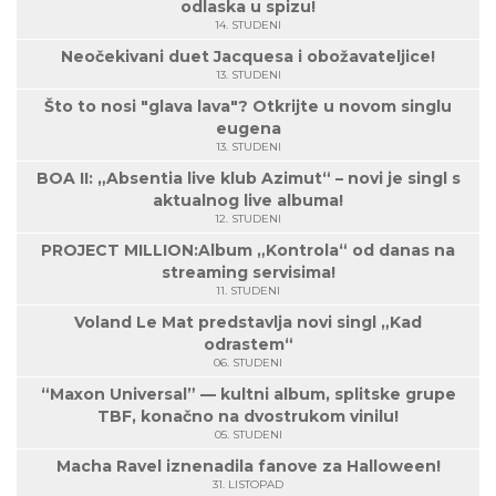
odlaska u spizu!
14. STUDENI
Neočekivani duet Jacquesa i obožavateljice!
13. STUDENI
Što to nosi "glava lava"? Otkrijte u novom singlu
eugena
13. STUDENI
BOA II: „Absentia live klub Azimut“ – novi je singl s
aktualnog live albuma!
12. STUDENI
PROJECT MILLION:Album „Kontrola“ od danas na
streaming servisima!
11. STUDENI
Voland Le Mat predstavlja novi singl „Kad
odrastem“
06. STUDENI
“Maxon Universal” — kultni album, splitske grupe
TBF, konačno na dvostrukom vinilu!
05. STUDENI
Macha Ravel iznenadila fanove za Halloween!
31. LISTOPAD