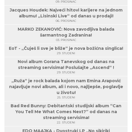
09. PROSINAC
Jacques Houdek: Najveći hitovi karijere na jednom
albumu! „Lisinski Live“ od danas u prodaji!
06. PROSINAC
MARKO ZEKANOVIĆ: Nova zavodljiva balada
šarmantnog Zadranina!
03. PROSINAC
EoT - „Čuješ li sve je bliže“ je nova božićna singlica!
29. STUDENI
Novi album Gorana Tanevskog od danas na
streaming servisima! Poslušajte „Ascend“ !
29. STUDENI
„Ruža“ je rock balada kojom nam Emina Arapović
najavljuje novi album, ali i novo, najljepše, poglavlje
u životu!
25. STUDENI
Bad Red Bunny: Debitantski studijski album “Can
You Tell Me What Comes Next?” od danas na
streaming servisima!
22. STUDENI
EDO MAAJKA - Dvostruki LP „No sikiriki