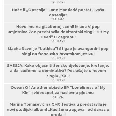
18. LIPANJ
Hoće li „Opsesija“ Lane Mandarić postati i vaša
opsesija?
17. LIPANJ
Novo ime na glazbenoj sceni! Mlada V-pop
umjetnica Zoe predstavila debitantski singl “Hit My
Head” u Zagrebu!
16. LIPANJ
Macha Ravel je “Lutkica”! Stigao je avangardni pop
singl na francusko-hrvatskom jeziku!
16. LIPANJ
SASSJA: Kako objasniti žensko djelovanje, kretanje,
a da izađemo iz deminutiva? Poslušajte u novom
singlu „XX“!
16. LIPANJ
Ocean Of Another objavio EP “Loneliness of My
Kin” i videospot za naslovnu pjesmu
13. LIPANJ
Marina Tomašević na CMC festivalu predstavila je
novi studijski album! „Kad žena zapjeva“ od danas u
prodaji!