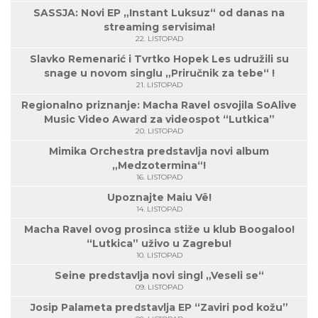
SASSJA: Novi EP „Instant Luksuz“ od danas na
streaming servisima!
22. LISTOPAD
Slavko Remenarić i Tvrtko Hopek Les udružili su
snage u novom singlu „Priručnik za tebe“ !
21. LISTOPAD
Regionalno priznanje: Macha Ravel osvojila SoAlive
Music Video Award za videospot “Lutkica”
20. LISTOPAD
Mimika Orchestra predstavlja novi album
„Medzotermina“!
16. LISTOPAD
Upoznajte Maiu Vë!
14. LISTOPAD
Macha Ravel ovog prosinca stiže u klub Boogaloo!
“Lutkica” uživo u Zagrebu!
10. LISTOPAD
Seine predstavlja novi singl „Veseli se“
09. LISTOPAD
Josip Palameta predstavlja EP “Zaviri pod kožu”