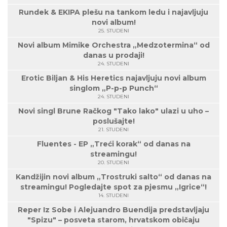
Rundek & EKIPA plešu na tankom ledu i najavljuju
novi album!
25. STUDENI
Novi album Mimike Orchestra „Medzotermina“ od
danas u prodaji!
24. STUDENI
Erotic Biljan & His Heretics najavljuju novi album
singlom „P-p-p Punch“
24. STUDENI
Novi singl Brune Račkog "Tako lako" ulazi u uho –
poslušajte!
21. STUDENI
Fluentes - EP „Treći korak“ od danas na
streamingu!
20. STUDENI
Kandžijin novi album „Trostruki salto“ od danas na
streamingu! Pogledajte spot za pjesmu „Igrice“!
14. STUDENI
Reper Iz Sobe i Alejuandro Buendija predstavljaju
"Spizu" – posveta starom, hrvatskom običaju