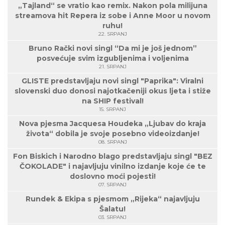
„Tajland“ se vratio kao remix. Nakon pola milijuna
streamova hit Repera iz sobe i Anne Moor u novom
ruhu!
22. SRPANJ
Bruno Rački novi singl “Da mi je još jednom”
posvećuje svim izgubljenima i voljenima
21. SRPANJ
GLISTE predstavljaju novi singl "Paprika": Viralni
slovenski duo donosi najotkačeniji okus ljeta i stiže
na SHIP festival!
15. SRPANJ
Nova pjesma Jacquesa Houdeka „Ljubav do kraja
života“ dobila je svoje posebno videoizdanje!
08. SRPANJ
Fon Biskich i Narodno blago predstavljaju singl "BEZ
ČOKOLADE" i najavljuju vinilno izdanje koje će te
doslovno moći pojesti!
07. SRPANJ
Rundek & Ekipa s pjesmom „Rijeka“ najavljuju
Šalatu!
03. SRPANJ