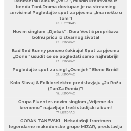
Debitantski album „Vol.2“, mladih kreativaca iz
benda Toni.Drama dostupan je na streaming
servisima! Pogledajte spot za pjesmu „Ima nešto u
tom“!
28. LISTOPAD
Novim singlom „Dječak“, Dora Vestić prepričava
bolnu priču iz stvarnog života!
25. LISTOPAD
Bad Red Bunny ponovo šokiraju! Spot za pjesmu
„Done“ usudit će se pogledati samo najhrabriji!
23. LISTOPAD
Pogledajte spot za singl „Osmijeh“ Elene Brnić!
21. LISTOPAD
Kolo Slavuj & Folklorelektro predstavjaju „Ja Roža
(TonZa Remix)“!
18. LISTOPAD
Grupa Fluentes novim singlom „Vrijeme da
krenemo“ najavljuje treći studijski album!
17. LISTOPAD
GORAN TANEVSKI - Nekadašnji frontmen
legendarne makedonske grupe MIZAR, predstavlja