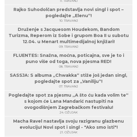
11. TRAVANJ
Rajko Suhodolčan predstavlja novi singl i spot –
pogledajte „Elenu“!
10. TRAVANJ
Druženje s Jacquesom Houdekom, Bandom
Turizma, Reperom iz Sobe i grupom Boa II u subotu
12.04. u Menart multimedijalnoj knjižari!
09. TRAVANJ
FLUENTES: Snažna, moćna, poticajna, sve je to i
puno više od toga, nova pjesma RED!
08. TRAVANJ
SASSJA: S albuma „Chwakka“ stiže još jedan singl,
pogledajte spot za „Vaniliju“!
07. TRAVANJ
Pogledajte spot za pjesmu „A što ću kada volim te“
s kojom će Lana Mandarić nastupiti na
ovogodišnjem Zagrebačkom festivalu!
24. OŽUJAK
Macha Ravel nastavlja svoju razigranu glazbenu
evoluciju! Novi spot i singl - "Ako smo isti"!
21. OŽUJAK