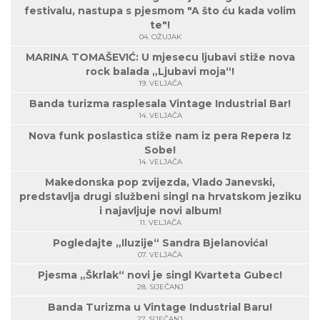
festivalu, nastupa s pjesmom "A što ću kada volim
te"!
04. OŽUJAK
MARINA TOMAŠEVIĆ: U mjesecu ljubavi stiže nova
rock balada „Ljubavi moja“!
19. VELJAČA
Banda turizma rasplesala Vintage Industrial Bar!
14. VELJAČA
Nova funk poslastica stiže nam iz pera Repera Iz
Sobe!
14. VELJAČA
Makedonska pop zvijezda, Vlado Janevski,
predstavlja drugi službeni singl na hrvatskom jeziku
i najavljuje novi album!
11. VELJAČA
Pogledajte „Iluzije“ Sandra Bjelanovića!
07. VELJAČA
Pjesma „Škrlak“ novi je singl Kvarteta Gubec!
28. SIJEČANJ
Banda Turizma u Vintage Industrial Baru!
27. SIJEČANJ