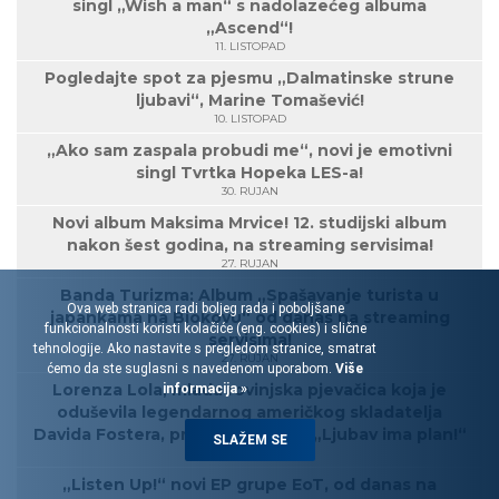
singl „Wish a man“ s nadolazećeg albuma
„Ascend“!
11. LISTOPAD
Pogledajte spot za pjesmu „Dalmatinske strune
ljubavi“, Marine Tomašević!
10. LISTOPAD
„Ako sam zaspala probudi me“, novi je emotivni
singl Tvrtka Hopeka LES-a!
30. RUJAN
Novi album Maksima Mrvice! 12. studijski album
nakon šest godina, na streaming servisima!
27. RUJAN
Banda Turizma: Album „Spašavanje turista u
Ova web stranica radi boljeg rada i poboljšane
japankama na Biokovu“ od danas na streaming
funkcionalnosti koristi kolačiće (eng. cookies) i slične
servisima!
tehnologije. Ako nastavite s pregledom stranice, smatrat
27. RUJAN
ćemo da ste suglasni s navedenom uporabom.
Više
Lorenza Lola, mlada rovinjska pjevačica koja je
informacija »
oduševila legendarnog američkog skladatelja
Davida Fostera, predstavlja singl „Ljubav ima plan!“
SLAŽEM SE
23. RUJAN
„Listen Up!“ novi EP grupe EoT, od danas na