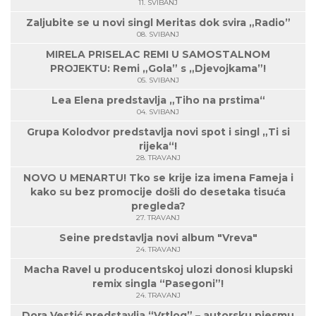
11. SVIBANJ
Zaljubite se u novi singl Meritas dok svira „Radio”
08. SVIBANJ
MIRELA PRISELAC REMI U SAMOSTALNOM
PROJEKTU: Remi „Gola” s „Djevojkama”!
05. SVIBANJ
Lea Elena predstavlja „Tiho na prstima“
04. SVIBANJ
Grupa Kolodvor predstavlja novi spot i singl „Ti si
rijeka“!
28. TRAVANJ
NOVO U MENARTU! Tko se krije iza imena Fameja i
kako su bez promocije došli do desetaka tisuća
pregleda?
27. TRAVANJ
Seine predstavlja novi album "Vreva"
24. TRAVANJ
Macha Ravel u producentskoj ulozi donosi klupski
remix singla “Pasegoni”!
24. TRAVANJ
Dora Vestić predstavlja “Vrtlog” – autorsku pjesmu