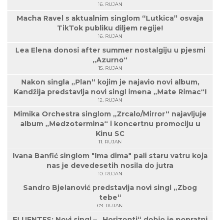
16. RUJAN
Macha Ravel s aktualnim singlom “Lutkica” osvaja
TikTok publiku diljem regije!
16. RUJAN
Lea Elena donosi after summer nostalgiju u pjesmi
„Azurno“
15. RUJAN
Nakon singla „Plan“ kojim je najavio novi album,
Kandžija predstavlja novi singl imena „Mate Rimac“!
12. RUJAN
Mimika Orchestra singlom „Zrcalo/Mirror“ najavljuje
album „Medzotermina“ i koncertnu promociju u
Kinu SC
11. RUJAN
Ivana Banfić singlom "Ima dima" pali staru vatru koja
nas je devedesetih nosila do jutra
10. RUJAN
Sandro Bjelanović predstavlja novi singl „Zbog
tebe“
09. RUJAN
FLUENTES: Novi singl – „Horizonti“ dobio je popratni