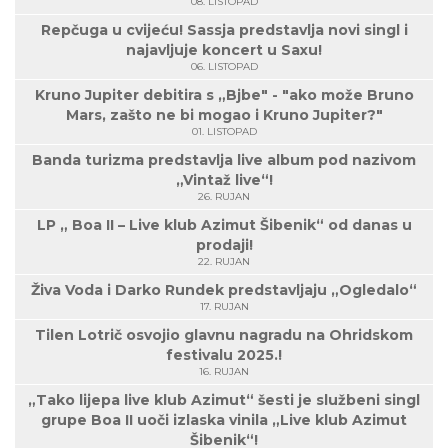
08. LISTOPAD
Repčuga u cvijeću! Sassja predstavlja novi singl i
najavljuje koncert u Saxu!
06. LISTOPAD
Kruno Jupiter debitira s „Bjbe" - "ako može Bruno
Mars, zašto ne bi mogao i Kruno Jupiter?"
01. LISTOPAD
Banda turizma predstavlja live album pod nazivom
„Vintaž live“!
26. RUJAN
LP „ Boa II – Live klub Azimut Šibenik“ od danas u
prodaji!
22. RUJAN
Živa Voda i Darko Rundek predstavljaju „Ogledalo“
17. RUJAN
Tilen Lotrič osvojio glavnu nagradu na Ohridskom
festivalu 2025.!
16. RUJAN
„Tako lijepa live klub Azimut“ šesti je službeni singl
grupe Boa II uoči izlaska vinila „Live klub Azimut
Šibenik“!