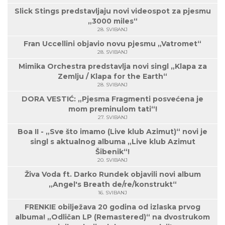
Slick Stings predstavljaju novi videospot za pjesmu
„3000 miles“
28. SVIBANJ
Fran Uccellini objavio novu pjesmu „Vatromet“
28. SVIBANJ
Mimika Orchestra predstavlja novi singl „Klapa za
Zemlju / Klapa for the Earth“
28. SVIBANJ
DORA VESTIĆ: „Pjesma Fragmenti posvećena je
mom preminulom tati“!
27. SVIBANJ
Boa II - „Sve što imamo (Live klub Azimut)“ novi je
singl s aktualnog albuma „Live klub Azimut
Šibenik“!
20. SVIBANJ
Živa Voda ft. Darko Rundek objavili novi album
„Angel's Breath de/re/konstrukt“
16. SVIBANJ
FRENKIE obilježava 20 godina od izlaska prvog
albuma! „Odličan LP (Remastered)“ na dvostrukom