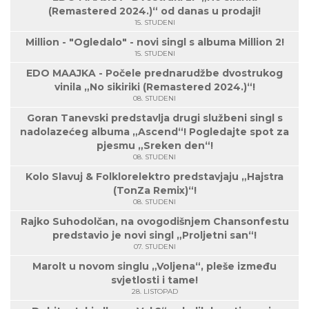
(Remastered 2024.)“ od danas u prodaji!
15. STUDENI
Million - "Ogledalo" - novi singl s albuma Million 2!
15. STUDENI
EDO MAAJKA - Počele prednarudžbe dvostrukog
vinila „No sikiriki (Remastered 2024.)“!
08. STUDENI
Goran Tanevski predstavlja drugi službeni singl s
nadolazećeg albuma „Ascend“! Pogledajte spot za
pjesmu „Sreken den“!
08. STUDENI
Kolo Slavuj & Folklorelektro predstavjaju „Hajstra
(TonZa Remix)“!
08. STUDENI
Rajko Suhodolčan, na ovogodišnjem Chansonfestu
predstavio je novi singl „Proljetni san“!
07. STUDENI
Marolt u novom singlu „Voljena“, pleše između
svjetlosti i tame!
28. LISTOPAD