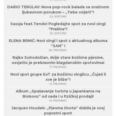
DARIO TERGLAV: Nova pop-rock balada sa snažnom
ljubavnom porukom – „Tebe voljeti“!
24. SIJEČANJ
Sassja feat.Tendo! Pogledajte spot za novi singl
"Prašina"!
20. SIJEČANJ
ELENA BRNIĆ: Novi singl i spot s aktualnog albuma
“SAN“ !
26. PROSINAC
Rajko Suhodolčan, dvije stare božićne pjesme,
osvježio je prekrasnim blagdanskim spotovima!
17. PROSINAC
Novi spot grupe EoT za božićnu singlicu „Čuješ li
sve je bliže“!
13. PROSINAC
Album „Spašavanje turista u japankama na
Biokovu“ od sada i u fizičkoj prodaji!
10. PROSINAC
Jacques Houdek: „Pjesma života“ dobila je svoj
popratni spot!