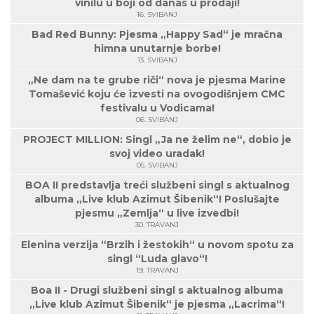
vinilu u boji od danas u prodaji!
16. SVIBANJ
Bad Red Bunny: Pjesma „Happy Sad“ je mračna
himna unutarnje borbe!
13. SVIBANJ
„Ne dam na te grube riči“ nova je pjesma Marine
Tomašević koju će izvesti na ovogodišnjem CMC
festivalu u Vodicama!
06. SVIBANJ
PROJECT MILLION: Singl „Ja ne želim ne“, dobio je
svoj video uradak!
05. SVIBANJ
BOA II predstavlja treći službeni singl s aktualnog
albuma „Live klub Azimut Šibenik“! Poslušajte
pjesmu „Zemlja“ u live izvedbi!
30. TRAVANJ
Elenina verzija “Brzih i žestokih“ u novom spotu za
singl “Luda glavo“!
19. TRAVANJ
Boa II - Drugi službeni singl s aktualnog albuma
„Live klub Azimut Šibenik“ je pjesma „Lacrima“!