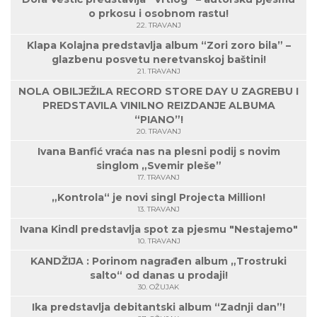
o prkosu i osobnom rastu!
22. TRAVANJ
Klapa Kolajna predstavlja album “Zori zoro bila” –
glazbenu posvetu neretvanskoj baštini!
21. TRAVANJ
NOLA OBILJEŽILA RECORD STORE DAY U ZAGREBU I
PREDSTAVILA VINILNO REIZDANJE ALBUMA
“PIANO”!
20. TRAVANJ
Ivana Banfić vraća nas na plesni podij s novim
singlom „Svemir pleše”
17. TRAVANJ
„Kontrola“ je novi singl Projecta Million!
13. TRAVANJ
Ivana Kindl predstavlja spot za pjesmu "Nestajemo"
10. TRAVANJ
KANDŽIJA : Porinom nagrađen album „Trostruki
salto“ od danas u prodaji!
30. OŽUJAK
Ika predstavlja debitantski album “Zadnji dan”!