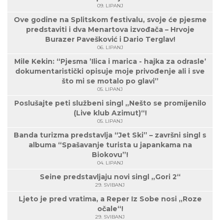
09. LIPANJ
Ove godine na Splitskom festivalu, svoje će pjesme
predstaviti i dva Menartova izvođača – Hrvoje
Burazer Pavešković i Dario Terglav!
06. LIPANJ
Mile Kekin: “Pjesma ’Ilica i marica - hajka za odrasle’
dokumentaristički opisuje moje privođenje ali i sve
što mi se motalo po glavi”
05. LIPANJ
Poslušajte peti službeni singl „Nešto se promijenilo
(Live klub Azimut)“!
05. LIPANJ
Banda turizma predstavlja “Jet Ski” – završni singl s
albuma “Spašavanje turista u japankama na
Biokovu”!
04. LIPANJ
Seine predstavljaju novi singl „Gori 2“
29. SVIBANJ
Ljeto je pred vratima, a Reper Iz Sobe nosi „Roze
očale“!
29. SVIBANJ