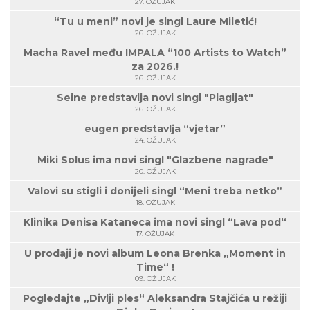
27. OŽUJAK
“Tu u meni” novi je singl Laure Miletić!
26. OŽUJAK
Macha Ravel među IMPALA “100 Artists to Watch”
za 2026.!
26. OŽUJAK
Seine predstavlja novi singl "Plagijat"
26. OŽUJAK
eugen predstavlja “vjetar”
24. OŽUJAK
Miki Solus ima novi singl "Glazbene nagrade"
20. OŽUJAK
Valovi su stigli i donijeli singl “Meni treba netko”
18. OŽUJAK
Klinika Denisa Kataneca ima novi singl “Lava pod“
17. OŽUJAK
U prodaji je novi album Leona Brenka „Moment in
Time“ !
09. OŽUJAK
Pogledajte „Divlji ples“ Aleksandra Stajčića u režiji