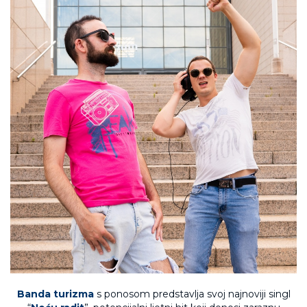
Banda turizma
s ponosom predstavlja svoj najnoviji singl