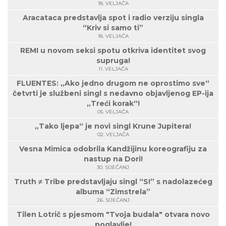
18. VELJAČA
Aracataca predstavlja spot i radio verziju singla
“Kriv si samo ti”
18. VELJAČA
REMI u novom seksi spotu otkriva identitet svog
supruga!
11. VELJAČA
FLUENTES: „Ako jedno drugom ne oprostimo sve“
četvrti je službeni singl s nedavno objavljenog EP-ija
„Treći korak“!
05. VELJAČA
„Tako ljepa“ je novi singl Krune Jupitera!
02. VELJAČA
Vesna Mimica odobrila Kandžijinu koreografiju za
nastup na Dori!
30. SIJEČANJ
Truth ≠ Tribe predstavljaju singl “S!” s nadolazećeg
albuma “Zimstrela”
26. SIJEČANJ
Tilen Lotrič s pjesmom "Tvoja budala" otvara novo
poglavlje!