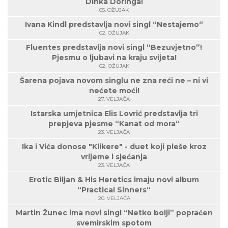
Dinka Doringa!
05. OŽUJAK
Ivana Kindl predstavlja novi singl “Nestajemo“
02. OŽUJAK
Fluentes predstavlja novi singl “Bezuvjetno”!
Pjesmu o ljubavi na kraju svijeta!
02. OŽUJAK
Šarena pojava novom singlu ne zna reći ne – ni vi
nećete moći!
27. VELJAČA
Istarska umjetnica Elis Lovrić predstavlja tri
prepjeva pjesme “Kanat od mora“
23. VELJAČA
Ika i Vića donose "Klikere" - duet koji pleše kroz
vrijeme i sjećanja
23. VELJAČA
Erotic Biljan & His Heretics imaju novi album
“Practical Sinners“
20. VELJAČA
Martin Žunec ima novi singl “Netko bolji” popraćen
svemirskim spotom