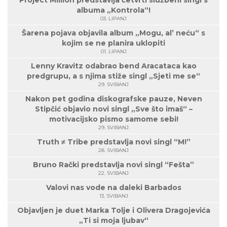
Project Million predstavlja četvrti službeni singl s
albuma „Kontrola“!
03. LIPANJ
Šarena pojava objavila album „Mogu, al’ neću“ s
kojim se ne planira uklopiti
01. LIPANJ
Lenny Kravitz odabrao bend Aracataca kao
predgrupu, a s njima stiže singl „Sjeti me se“
29. SVIBANJ
Nakon pet godina diskografske pauze, Neven
Stipčić objavio novi singl „Sve što imaš“ –
motivacijsko pismo samome sebi!
29. SVIBANJ
Truth ≠ Tribe predstavlja novi singl “M!”
28. SVIBANJ
Bruno Rački predstavlja novi singl “Fešta”
22. SVIBANJ
Valovi nas vode na daleki Barbados
13. SVIBANJ
Objavljen je duet Marka Tolje i Olivera Dragojevića
„Ti si moja ljubav“