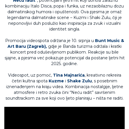
“
Neću radit
”, potencijalni ljetni hit koji donosi zaraznu
kombinaciju Italo Disca, popa i funka, uz nezaobilaznu dozu
dalmatinskog humora i opuštenosti. Ova pjesma je omaž
legendama dalmatinske scene – Kuzmi i Shaki Zulu, čiji je
neponovljivi duh poslužio kao inspiracija za zvuk i vizualni
identitet singla.
Promocija videospota održana je 10. srpnja u
Bunt Music &
Art Baru (Zagreb),
gdje je Banda turizma održala i kratki
koncert pred oduševljenom publikom. Reakcije su bile
sjajne, a pjesma već pokazuje potencijal da postane ljetni hit
2025. godine.
Videospot, uz pomoć,
Tina Majnarića
, kreativno rekreira
četiri kultna spota
Kuzme
i
Shake Zulu
, s posebnim
iznenađenjem na kraju videa. Kombinacija nostalgije, ljetne
atmosfere i retro zvuka čini “Neću radit” savršenim
soundtrackom za sve koji ovo ljeto planiraju – ništa ne raditi.