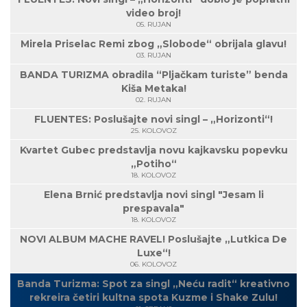
video broj!
05. RUJAN
Mirela Priselac Remi zbog „Slobode“ obrijala glavu!
03. RUJAN
BANDA TURIZMA obradila “Pljačkam turiste” benda
Kiša Metaka!
02. RUJAN
FLUENTES: Poslušajte novi singl – „Horizonti“!
25. KOLOVOZ
Kvartet Gubec predstavlja novu kajkavsku popevku
„Potiho“
18. KOLOVOZ
Elena Brnić predstavlja novi singl "Jesam li
prespavala"
18. KOLOVOZ
NOVI ALBUM MACHE RAVEL! Poslušajte „Lutkica De
Luxe“!
06. KOLOVOZ
Banda Turizma: Spot za singl „Neću radit“ kreativno
rekreira četiri kultna spota Kuzme i Shake Zulu!