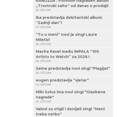
KANDŽIJA : Porinom nagrađen album
„Trostruki salto“ od danas u prodaji!
30. OŽUJAK
Ika predstavlja debitantski album
“Zadnji dan”!
27. OŽUJAK
“Tu u meni” novi je singl Laure
Miletić!
26. OŽUJAK
Macha Ravel među IMPALA “100
Artists to Watch” za 2026.!
26. OŽUJAK
Seine predstavlja novi singl "Plagijat"
26. OŽUJAK
eugen predstavlja “vjetar”
24. OŽUJAK
Miki Solus ima novi singl "Glazbene
nagrade"
20. OŽUJAK
Valovi su stigli i donijeli singl “Meni
treba netko”