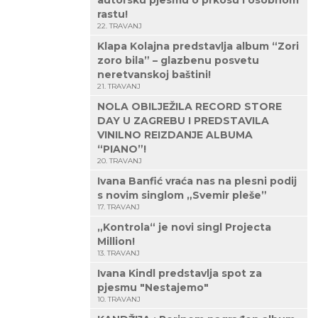
autorsku pjesmu o prkosu i osobnom
rastu!
22. TRAVANJ
Klapa Kolajna predstavlja album “Zori
zoro bila” – glazbenu posvetu
neretvanskoj baštini!
21. TRAVANJ
NOLA OBILJEŽILA RECORD STORE
DAY U ZAGREBU I PREDSTAVILA
VINILNO REIZDANJE ALBUMA
“PIANO”!
20. TRAVANJ
Ivana Banfić vraća nas na plesni podij
s novim singlom „Svemir pleše”
17. TRAVANJ
„Kontrola“ je novi singl Projecta
Million!
13. TRAVANJ
Ivana Kindl predstavlja spot za
pjesmu "Nestajemo"
10. TRAVANJ