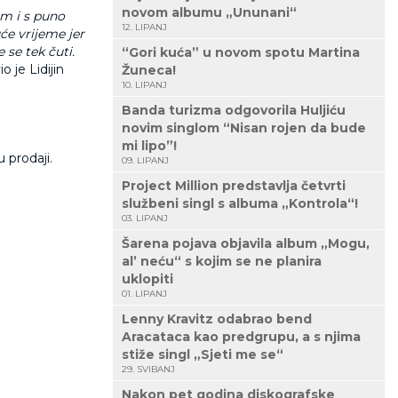
novom albumu „Ununani“
m i s puno
12. LIPANJ
će vrijeme jer
 se tek čuti.
“Gori kuća” u novom spotu Martina
io je Lidijin
Žuneca!
10. LIPANJ
Banda turizma odgovorila Huljiću
novim singlom “Nisan rojen da bude
mi lipo”!
 prodaji.
09. LIPANJ
Project Million predstavlja četvrti
službeni singl s albuma „Kontrola“!
03. LIPANJ
Šarena pojava objavila album „Mogu,
al’ neću“ s kojim se ne planira
uklopiti
01. LIPANJ
Lenny Kravitz odabrao bend
Aracataca kao predgrupu, a s njima
stiže singl „Sjeti me se“
29. SVIBANJ
Nakon pet godina diskografske