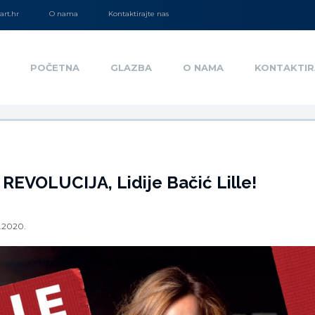
rt.hr
O nama
Kontaktirajte nas
POČETNA
GLAZBA
O NAMA
KONTAKTIR
e REVOLUCIJA, Lidije Bačić Lille!
0.2020.