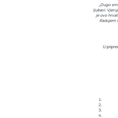
„Dugo smo
ljubavi. Vjer
je ovo hrvat
Radujem se
U pripre