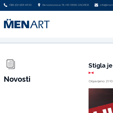
+385 (0)1 659 49 00
Bencekoviceva 19, HR-10000 ZAGREB
info@mena
Stigla j
Novosti
Objavljeno:
21.1