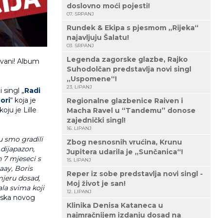
doslovno moći pojesti!
07. SRPANJ
Rundek & Ekipa s pjesmom „Rijeka“
najavljuju Šalatu!
03. SRPANJ
Legenda zagorske glazbe, Rajko
vani! Album
Suhodolčan predstavlja novi singl
„Uspomene“!
23. LIPANJ
i singl „
Radi
ori
“ koja je
Regionalne glazbenice Raiven i
 koju je Lille
Macha Ravel u “Tandemu” donose
zajednički singl!
16. LIPANJ
ju smo gradili
Zbog nesnosnih vrućina, Krunu
dijapazon,
Jupitera udarila je „Sunčanica“!
h 7 mjeseci s
15. LIPANJ
aay, Boris
Reper iz sobe predstavlja novi singl -
mjeru dosad,
Moj život je san!
ala svima koji
12. LIPANJ
zlaska novog
Klinika Denisa Kataneca u
najmračnijem izdanju dosad na