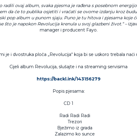
 radili ovaj album, svaka pjesma je rađena s posebnom energijo
ujem da će to publika osjetiti i vraćati se ovome izdanju kroz budu
ski pop album u punom sjaju. Puno je tu hitova i pjesama koje će
 što je napokon Revolucija krenula u svoj glazbeni život.“ –
izjav
manager i producent Fayo.
mi je i dvostruka ploča „Revolucija“ koja bi se uskoro trebala naći u
Cijeli album Revolucija, slušajte i na streaming servisima
https://backl.ink/143156279
Popis pjesama:
CD 1
Radi Radi Radi
Trezori
Bježimo iz grada
Zalazimo ko sunce