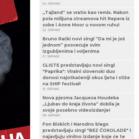
24. SRPANJ
„Tajland“ se vratio kao remix. Nakon
pola milijuna streamova hit Repera iz
sobe i Anne Moor u novom ruhu!
22. SRPANJ
Bruno Rački novi singl “Da mi je još
jednom” posvećuje svim
izgubljenima i voljenima
21. SRPANJ
GLISTE predstavljaju novi singl
"Paprika": Viralni slovenski duo
donosi najotkačeniji okus ljeta i stiže
na SHIP festival!
15. SRPANJ
Nova pjesma Jacquesa Houdeka
„Ljubav do kraja života“ dobila je
svoje posebno videoizdanje!
08. SRPANJ
Fon Biskich i Narodno blago
predstavljaju singl "BEZ ČOKOLADE" i
najavljuju vinilno izdanje koje će te