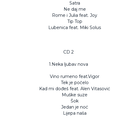
Satra
Ne daj me
Rome i Julia feat. Joy
Tip Top
Lubenica feat. Miki Solus
CD 2
1.Neka ljubav nova
Vino rumeno feat.Vigor
Tek je počelo
Kad mi dođeš feat. Alen Vitasović
Muške suze
Šok
Jedan je noć
Lijepa naša