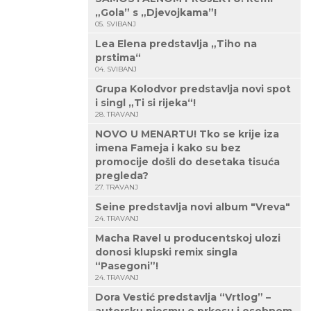
„Gola” s „Djevojkama”!
05. SVIBANJ
Lea Elena predstavlja „Tiho na
prstima“
04. SVIBANJ
Grupa Kolodvor predstavlja novi spot
i singl „Ti si rijeka“!
28. TRAVANJ
NOVO U MENARTU! Tko se krije iza
imena Fameja i kako su bez
promocije došli do desetaka tisuća
pregleda?
27. TRAVANJ
Seine predstavlja novi album "Vreva"
24. TRAVANJ
Macha Ravel u producentskoj ulozi
donosi klupski remix singla
“Pasegoni”!
24. TRAVANJ
Dora Vestić predstavlja “Vrtlog” –