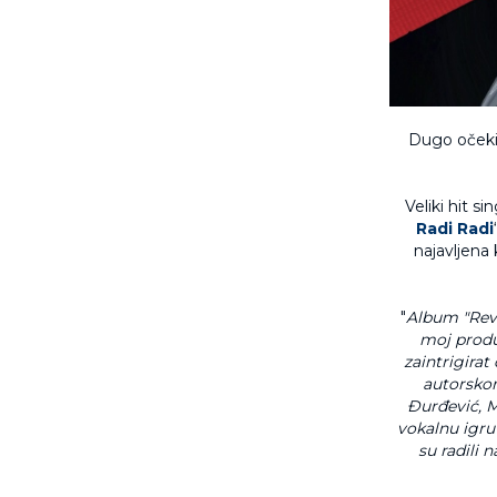
Dugo očekiv
Veliki hit sin
Radi Radi
najavljena 
"
Album "Revol
moj produ
zaintrigirat
autorskom
Đurđević, Mi
vokalnu igru 
su radili 