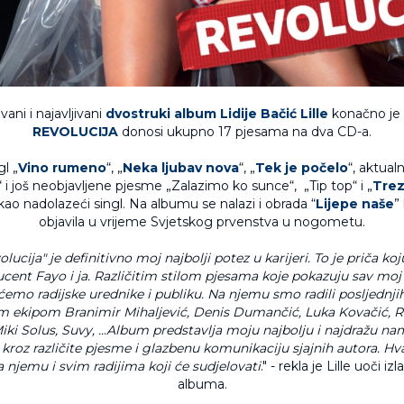
ani i najavljivani
dvostruki album
Lidije Bačić Lille
konačno je 
REVOLUCIJA
donosi ukupno 17 pjesama na dva CD-a.
gl „
Vino rumeno
“, „
Neka ljubav nova
“, „
Tek je počelo
“, aktualn
“ i još neobjavljene pjesme „Zalazimo ko sunce“, „Tip top“ i „
Trez
kao nadolazeći singl. Na albumu se nalazi i obrada “
Lijepe naše
”
objavila u vrijeme Svjetskog prvenstva u nogometu.
ucija" je definitivno moj najbolji potez u karijeri. To je priča ko
cent Fayo i ja. Različitim stilom pjesama koje pokazuju sav moj 
 ćemo radijske urednike i publiku. Na njemu smo radili posljednji
 ekipom Branimir Mihaljević, Denis Dumančić, Luka Kovačić, R
ki Solus, Suvy, ..
.
Album predstavlja moju najbolju i najdražu na
kroz različite pjesme i glazbenu komunikaciju sjajnih autora. Hv
na njemu i svim radijima koji će sudjelovati
." - rekla je Lille uoči i
albuma.