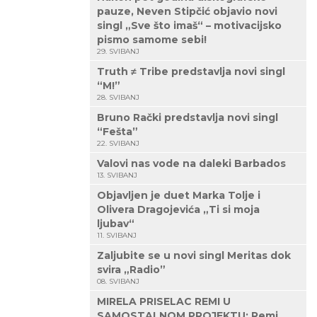
pauze, Neven Stipčić objavio novi
singl „Sve što imaš“ – motivacijsko
pismo samome sebi!
29. SVIBANJ
Truth ≠ Tribe predstavlja novi singl
“M!”
28. SVIBANJ
Bruno Rački predstavlja novi singl
“Fešta”
22. SVIBANJ
Valovi nas vode na daleki Barbados
13. SVIBANJ
Objavljen je duet Marka Tolje i
Olivera Dragojevića „Ti si moja
ljubav“
11. SVIBANJ
Zaljubite se u novi singl Meritas dok
svira „Radio”
08. SVIBANJ
MIRELA PRISELAC REMI U
SAMOSTALNOM PROJEKTU: Remi