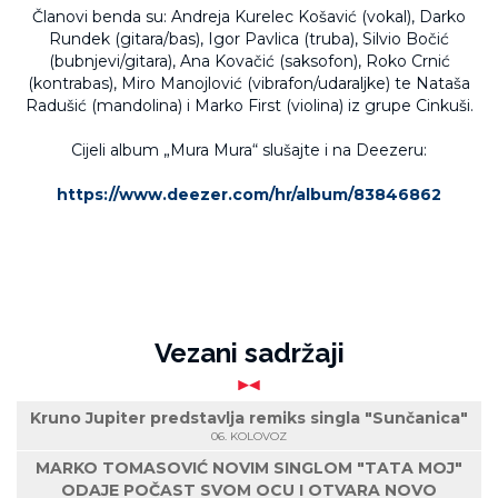
Članovi benda su: Andreja Kurelec Košavić (vokal), Darko
Rundek (gitara/bas), Igor Pavlica (truba), Silvio Bočić
(bubnjevi/gitara), Ana Kovačić (saksofon), Roko Crnić
(kontrabas), Miro Manojlović (vibrafon/udaraljke) te Nataša
Radušić (mandolina) i Marko First (violina) iz grupe Cinkuši.
Cijeli album „Mura Mura“ slušajte i na Deezeru:
https://www.deezer.com/hr/album/83846862
Vezani sadržaji
Kruno Jupiter predstavlja remiks singla "Sunčanica"
06. KOLOVOZ
MARKO TOMASOVIĆ NOVIM SINGLOM "TATA MOJ"
ODAJE POČAST SVOM OCU I OTVARA NOVO