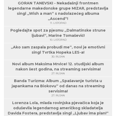
GORAN TANEVSKI - Nekadašnji frontmen
legendarne makedonske grupe MIZAR, predstavlja
singl „Wish a man“ s nadolazećeg albuma
„Ascend“!
11. LISTOPAD
Pogledajte spot za pjesmu „Dalmatinske strune
ljubavi“, Marine Tomašević!
10. LISTOPAD
„Ako sam zaspala probudi me“, novi je emotivni
singl Tvrtka Hopeka LES-a!
30. RUJAN
Novi album Maksima Mrvice! 12. studijski album
nakon šest godina, na streaming servisima!
27. RUJAN
Banda Turizma: Album „Spašavanje turista u
japankama na Biokovu“ od danas na streaming
servisima!
27. RUJAN
Lorenza Lola, mlada rovinjska pjevačica koja je
oduševila legendarnog američkog skladatelja
Davida Fostera, predstavlja singl „Ljubav ima plan!“