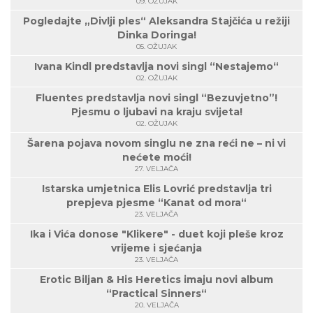
09. OŽUJAK
Pogledajte „Divlji ples“ Aleksandra Stajčića u režiji
Dinka Doringa!
05. OŽUJAK
Ivana Kindl predstavlja novi singl “Nestajemo“
02. OŽUJAK
Fluentes predstavlja novi singl “Bezuvjetno”!
Pjesmu o ljubavi na kraju svijeta!
02. OŽUJAK
Šarena pojava novom singlu ne zna reći ne – ni vi
nećete moći!
27. VELJAČA
Istarska umjetnica Elis Lovrić predstavlja tri
prepjeva pjesme “Kanat od mora“
23. VELJAČA
Ika i Vića donose "Klikere" - duet koji pleše kroz
vrijeme i sjećanja
23. VELJAČA
Erotic Biljan & His Heretics imaju novi album
“Practical Sinners“
20. VELJAČA