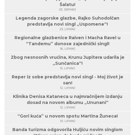
Šalatu!
03. SRPANJ
Legenda zagorske glazbe, Rajko Suhodolčan
predstavlja novi singl „Uspomene“!
23. LIPANJ
Regionalne glazbenice Raiven i Macha Ravel u
“Tandemu” donose zajednički singl!
16. LIPANJ
Zbog nesnosnih vrućina, Krunu Jupitera udarila je
„Sunčanica“!
15. LIPANJ
Reper iz sobe predstavlja novi singl - Moj život je
san!
12. LIPANJ
Klinika Denisa Kataneca u najmračnijem izdanju
dosad na novom albumu „Ununani“
12. LIPANJ
“Gori kuća” u novom spotu Martina Žuneca!
10. LIPANJ
Banda turizma odgovorila Huljiću novim singlom