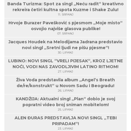
Banda Turizma: Spot za singl „Neću radit“ kreativno
rekreira četiri kultna spota Kuzme i Shake Zulu!
11. SRPANJ
Hrvoje Burazer Pavešković s pjesmom „Moje misto“
osvojio najviše glasova publike!
07. SRPANJ
Jacques Houdek na Melodijama Jadrana predstavio
novi singl „Sretni ljudi ne pišu pjesme“!
30. LIPANJ
LUBINO: NOVI SINGL “VRELI PIJESAK“, KROZ LJETNE
NOĆI, VODI NAS ZAVODLJIVIM LATINO RITMOM!
27. LIPANJ
Živa Voda predstavila album „Angel’s Breath
de/re/konstrukt“ u Novom Sadu i Beogradu!
26. LIPANJ
KANDŽIJA: Aktualni singl „Plan“ dobio je svoj
popratni video broj sniman mobitelom!
25. LIPANJ
ALEN ĐURAS PREDSTAVLJA NOVI SINGL „TEBI
PRIPADAM“!
23. LIPANJ