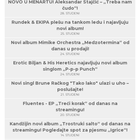
NOVO U MENARTU! Aleksandar Stajčić – „Treba nam
čudo“!
28. STUDENI
Rundek & EKIPA plešu na tankom ledu i najavljuju
novi album!
25. STUDENI
Novi album Mimike Orchestra „Medzotermina“ od
danas u prodaji!
24. STUDENI
Erotic Biljan & His Heretics najavljuju novi album
singlom „P-p-p Punch“
24. STUDENI
Novi singl Brune Račkog "Tako lako" ulazi u uho –
poslušajte!
21. STUDENI
Fluentes - EP „Treći korak“ od danas na
streamingu!
20. STUDENI
Kandžijin novi album „Trostruki salto“ od danas na
streamingu! Pogledajte spot za pjesmu „Igrice“!
14. STUDENI