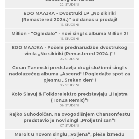
22. STUDENI
EDO MAAJKA - Dvostruki LP „No sikiriki
(Remastered 2024.)“ od danas u prodaji!
15. STUDENI
Million - "Ogledalo" - novi singl s albuma Million 2!
15. STUDENI
EDO MAAJKA - Počele prednarudžbe dvostrukog
vinila „No sikiriki (Remastered 2024.)“!
08. STUDENI
Goran Tanevski predstavlja drugi službeni singl s
nadolazećeg albuma „Ascend“! Pogledajte spot za
pjesmu „Sreken den“!
08. STUDENI
Kolo Slavuj & Folklorelektro predstavjaju „Hajstra
(TonZa Remix)“!
08. STUDENI
Rajko Suhodolčan, na ovogodišnjem Chansonfestu
predstavio je novi singl „Proljetni san“!
07. STUDENI
Marolt u novom singlu „Voljena“, pleše između