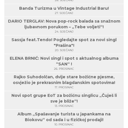
28. SIJEČANJ
Banda Turizma u Vintage Industrial Baru!
27. SIJEČANJ
DARIO TERGLAV: Nova pop-rock balada sa snažnom
ljubavnom porukom – „Tebe voljeti“!
24. SIJEČANJ
Sassja feat.Tendo! Pogledajte spot za novi singl
"Prašina"!
20. SIJEČANJ
ELENA BRNIĆ: Novi singl i spot s aktualnog albuma
“SAN“ !
26. PROSINAC
Rajko Suhodolčan, dvije stare božićne pjesme,
osvježio je prekrasnim blagdanskim spotovima!
17. PROSINAC
Novi spot grupe EoT za božićnu singlicu „Čuješ li
sve je bliže“!
13. PROSINAC
Album „Spašavanje turista u japankama na
Biokovu“ od sada i u fizičkoj prodaji!
10. PROSINAC