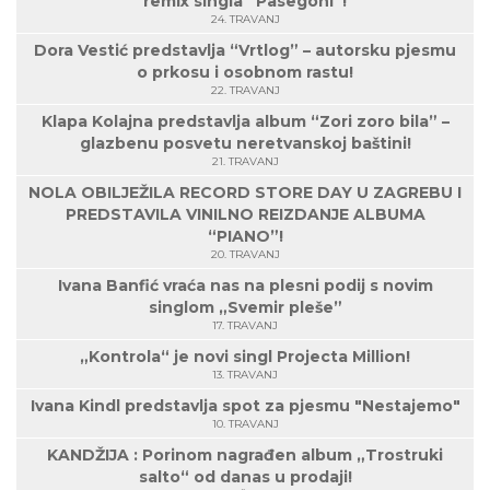
remix singla “Pasegoni”!
24. TRAVANJ
Dora Vestić predstavlja “Vrtlog” – autorsku pjesmu
o prkosu i osobnom rastu!
22. TRAVANJ
Klapa Kolajna predstavlja album “Zori zoro bila” –
glazbenu posvetu neretvanskoj baštini!
21. TRAVANJ
NOLA OBILJEŽILA RECORD STORE DAY U ZAGREBU I
PREDSTAVILA VINILNO REIZDANJE ALBUMA
“PIANO”!
20. TRAVANJ
Ivana Banfić vraća nas na plesni podij s novim
singlom „Svemir pleše”
17. TRAVANJ
„Kontrola“ je novi singl Projecta Million!
13. TRAVANJ
Ivana Kindl predstavlja spot za pjesmu "Nestajemo"
10. TRAVANJ
KANDŽIJA : Porinom nagrađen album „Trostruki
salto“ od danas u prodaji!