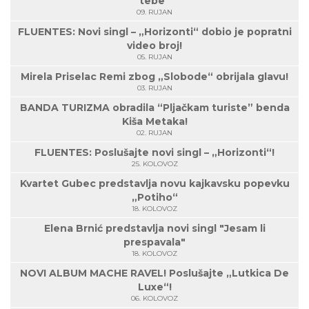
tebe“
09. RUJAN
FLUENTES: Novi singl – „Horizonti“ dobio je popratni
video broj!
05. RUJAN
Mirela Priselac Remi zbog „Slobode“ obrijala glavu!
03. RUJAN
BANDA TURIZMA obradila “Pljačkam turiste” benda
Kiša Metaka!
02. RUJAN
FLUENTES: Poslušajte novi singl – „Horizonti“!
25. KOLOVOZ
Kvartet Gubec predstavlja novu kajkavsku popevku
„Potiho“
18. KOLOVOZ
Elena Brnić predstavlja novi singl "Jesam li
prespavala"
18. KOLOVOZ
NOVI ALBUM MACHE RAVEL! Poslušajte „Lutkica De
Luxe“!
06. KOLOVOZ