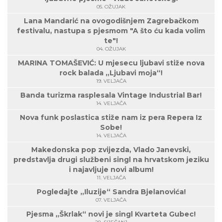
05. OŽUJAK
Lana Mandarić na ovogodišnjem Zagrebačkom
festivalu, nastupa s pjesmom "A što ću kada volim
te"!
04. OŽUJAK
MARINA TOMAŠEVIĆ: U mjesecu ljubavi stiže nova
rock balada „Ljubavi moja“!
19. VELJAČA
Banda turizma rasplesala Vintage Industrial Bar!
14. VELJAČA
Nova funk poslastica stiže nam iz pera Repera Iz
Sobe!
14. VELJAČA
Makedonska pop zvijezda, Vlado Janevski,
predstavlja drugi službeni singl na hrvatskom jeziku
i najavljuje novi album!
11. VELJAČA
Pogledajte „Iluzije“ Sandra Bjelanovića!
07. VELJAČA
Pjesma „Škrlak“ novi je singl Kvarteta Gubec!