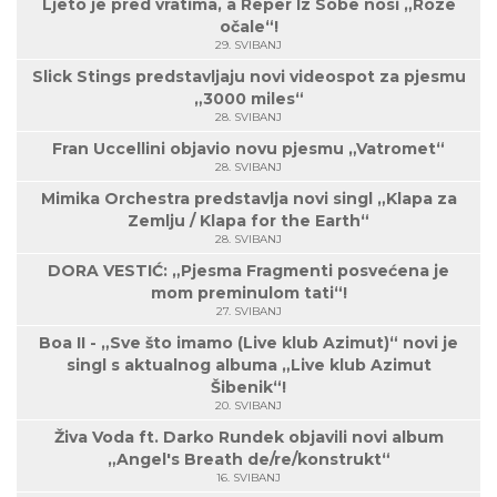
Ljeto je pred vratima, a Reper Iz Sobe nosi „Roze
očale“!
29. SVIBANJ
Slick Stings predstavljaju novi videospot za pjesmu
„3000 miles“
28. SVIBANJ
Fran Uccellini objavio novu pjesmu „Vatromet“
28. SVIBANJ
Mimika Orchestra predstavlja novi singl „Klapa za
Zemlju / Klapa for the Earth“
28. SVIBANJ
DORA VESTIĆ: „Pjesma Fragmenti posvećena je
mom preminulom tati“!
27. SVIBANJ
Boa II - „Sve što imamo (Live klub Azimut)“ novi je
singl s aktualnog albuma „Live klub Azimut
Šibenik“!
20. SVIBANJ
Živa Voda ft. Darko Rundek objavili novi album
„Angel's Breath de/re/konstrukt“
16. SVIBANJ