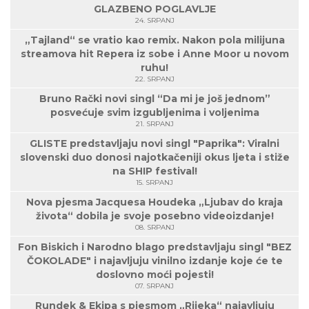
GLAZBENO POGLAVLJE
24. SRPANJ
„Tajland“ se vratio kao remix. Nakon pola milijuna
streamova hit Repera iz sobe i Anne Moor u novom
ruhu!
22. SRPANJ
Bruno Rački novi singl “Da mi je još jednom”
posvećuje svim izgubljenima i voljenima
21. SRPANJ
GLISTE predstavljaju novi singl "Paprika": Viralni
slovenski duo donosi najotkačeniji okus ljeta i stiže
na SHIP festival!
15. SRPANJ
Nova pjesma Jacquesa Houdeka „Ljubav do kraja
života“ dobila je svoje posebno videoizdanje!
08. SRPANJ
Fon Biskich i Narodno blago predstavljaju singl "BEZ
ČOKOLADE" i najavljuju vinilno izdanje koje će te
doslovno moći pojesti!
07. SRPANJ
Rundek & Ekipa s pjesmom „Rijeka“ najavljuju