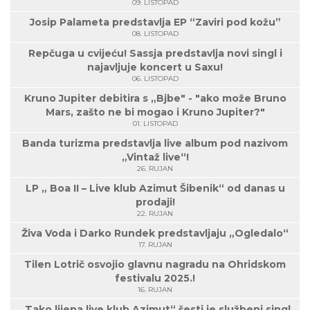
09. LISTOPAD
Josip Palameta predstavlja EP “Zaviri pod kožu”
08. LISTOPAD
Repčuga u cvijeću! Sassja predstavlja novi singl i
najavljuje koncert u Saxu!
06. LISTOPAD
Kruno Jupiter debitira s „Bjbe" - "ako može Bruno
Mars, zašto ne bi mogao i Kruno Jupiter?"
01. LISTOPAD
Banda turizma predstavlja live album pod nazivom
„Vintaž live“!
26. RUJAN
LP „ Boa II – Live klub Azimut Šibenik“ od danas u
prodaji!
22. RUJAN
Živa Voda i Darko Rundek predstavljaju „Ogledalo“
17. RUJAN
Tilen Lotrič osvojio glavnu nagradu na Ohridskom
festivalu 2025.!
16. RUJAN
„Tako lijepa live klub Azimut“ šesti je službeni singl