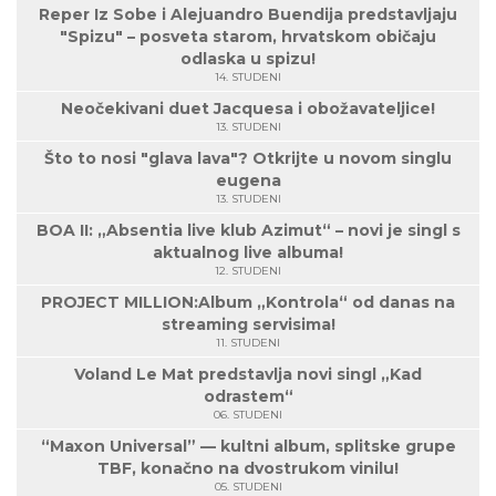
Reper Iz Sobe i Alejuandro Buendija predstavljaju
"Spizu" – posveta starom, hrvatskom običaju
odlaska u spizu!
14. STUDENI
Neočekivani duet Jacquesa i obožavateljice!
13. STUDENI
Što to nosi "glava lava"? Otkrijte u novom singlu
eugena
13. STUDENI
BOA II: „Absentia live klub Azimut“ – novi je singl s
aktualnog live albuma!
12. STUDENI
PROJECT MILLION:Album „Kontrola“ od danas na
streaming servisima!
11. STUDENI
Voland Le Mat predstavlja novi singl „Kad
odrastem“
06. STUDENI
“Maxon Universal” — kultni album, splitske grupe
TBF, konačno na dvostrukom vinilu!
05. STUDENI