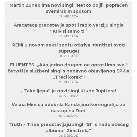
Martin Žunec ima novi singl “Netko bolji” popraćen
svemirskim spotom
18. VELJAČA
Aracataca predstavlja spot i radio verziju singla
“Kriv si samo ti”
18. VELJAČA
REMI u novom seksi spotu otkriva identitet svog
supruga!
11. VELJAČA
FLUENTES: „Ako jedno drugom ne oprostimo sve“
četvrti je službeni singl s nedavno objavljenog EP-ija
„Treći korak“!
05. VELJAČA
„Tako ljepa“ je novi singl Krune Jupitera!
02. VELJAČA
Vesna Mimica odobrila Kandžijinu koreografiju za
nastup na Dori!
30. SIJEČANJ
Truth ≠ Tribe predstavljaju singl “S!” s nadolazećeg
albuma “Zimstrela”
26. SIJEČANJ