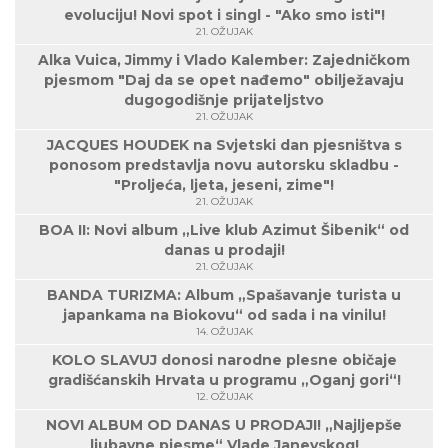
evoluciju! Novi spot i singl - "Ako smo isti"!
21. OŽUJAK
Alka Vuica, Jimmy i Vlado Kalember: Zajedničkom
pjesmom "Daj da se opet nađemo" obilježavaju
dugogodišnje prijateljstvo
21. OŽUJAK
JACQUES HOUDEK na Svjetski dan pjesništva s
ponosom predstavlja novu autorsku skladbu -
"Proljeća, ljeta, jeseni, zime"!
21. OŽUJAK
BOA II: Novi album „Live klub Azimut Šibenik“ od
danas u prodaji!
21. OŽUJAK
BANDA TURIZMA: Album „Spašavanje turista u
japankama na Biokovu“ od sada i na vinilu!
14. OŽUJAK
KOLO SLAVUJ donosi narodne plesne običaje
gradišćanskih Hrvata u programu „Oganj gori“!
12. OŽUJAK
NOVI ALBUM OD DANAS U PRODAJI! „Najljepše
ljubavne pjesme“ Vlade Janevskog!