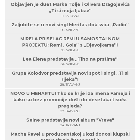
Objavljen je duet Marka Tolje i Olivera Dragojevića
„Ti si moja ljubav“
11. SVIBANJ
Zaljubite se u novi singl Meritas dok svira „Radio”
08. SVIBANJ
MIRELA PRISELAC REMI U SAMOSTALNOM
PROJEKTU: Remi „Gola” s „Djevojkama”!
05. SVIBANJ
Lea Elena predstavlja „Tiho na prstima“
04. SVIBANJ
Grupa Kolodvor predstavlja novi spot i singl „Ti si
rijeka“!
28. TRAVANJ
NOVO U MENARTU! Tko se krije iza imena Fameja i
kako su bez promocije došli do desetaka tisuća
pregleda?
27. TRAVANJ
Seine predstavlja novi album "Vreva"
24. TRAVANJ
Macha Ravel u producentskoj ulozi donosi klupski