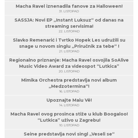
Macha Ravel iznenadila fanove za Halloween!
31. LISTOPAD
SASSJA: Novi EP „Instant Luksuz“ od danas na
streaming servisima!
22. LISTOPAD
Slavko Remenarić i Tvrtko Hopek Les udružili su
snage u novom singlu „Priručnik za tebe“ !
21. LISTOPAD
Regionalno priznanje: Macha Ravel osvojila SoAlive
Music Video Award za videospot “Lutkica”
20. LISTOPAD
Mimika Orchestra predstavlja novi album
„Medzotermina“!
16. LISTOPAD
Upoznajte Maiu Vë!
14. LISTOPAD
Macha Ravel ovog prosinca stiže u klub Boogaloo!
“Lutkica” uživo u Zagrebu!
10. LISTOPAD
Seine predstavlja novi singl „Veseli se“