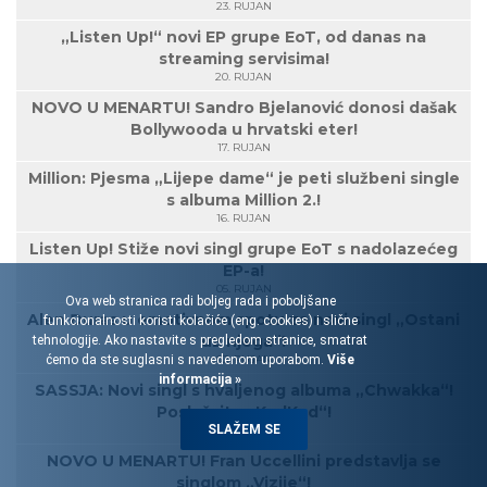
23. RUJAN
„Listen Up!“ novi EP grupe EoT, od danas na
streaming servisima!
20. RUJAN
NOVO U MENARTU! Sandro Bjelanović donosi dašak
Bollywooda u hrvatski eter!
17. RUJAN
Million: Pjesma „Lijepe dame“ je peti službeni single
s albuma Million 2.!
16. RUJAN
Listen Up! Stiže novi singl grupe EoT s nadolazećeg
EP-a!
05. RUJAN
Ova web stranica radi boljeg rada i poboljšane
Alen Đuras u emotivnom spotu za novi singl „Ostani
funkcionalnosti koristi kolačiće (eng. cookies) i slične
uz njega“!
tehnologije. Ako nastavite s pregledom stranice, smatrat
ćemo da ste suglasni s navedenom uporabom.
Više
03. RUJAN
informacija »
SASSJA: Novi singl s hvaljenog albuma „Chwakka“!
Poslušajte „KadKad“!
SLAŽEM SE
30. KOLOVOZ
NOVO U MENARTU! Fran Uccellini predstavlja se
singlom „Vizije“!