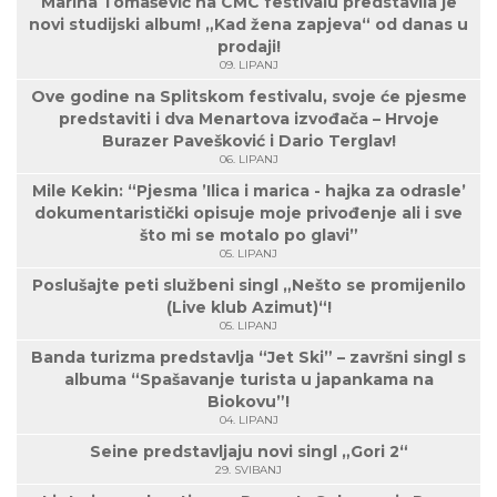
Marina Tomašević na CMC festivalu predstavila je
novi studijski album! „Kad žena zapjeva“ od danas u
prodaji!
09. LIPANJ
Ove godine na Splitskom festivalu, svoje će pjesme
predstaviti i dva Menartova izvođača – Hrvoje
Burazer Pavešković i Dario Terglav!
06. LIPANJ
Mile Kekin: “Pjesma ’Ilica i marica - hajka za odrasle’
dokumentaristički opisuje moje privođenje ali i sve
što mi se motalo po glavi”
05. LIPANJ
Poslušajte peti službeni singl „Nešto se promijenilo
(Live klub Azimut)“!
05. LIPANJ
Banda turizma predstavlja “Jet Ski” – završni singl s
albuma “Spašavanje turista u japankama na
Biokovu”!
04. LIPANJ
Seine predstavljaju novi singl „Gori 2“
29. SVIBANJ