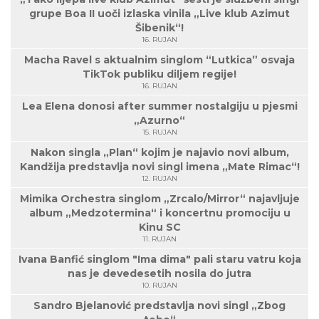
grupe Boa II uoči izlaska vinila „Live klub Azimut
Šibenik“!
16. RUJAN
Macha Ravel s aktualnim singlom “Lutkica” osvaja
TikTok publiku diljem regije!
16. RUJAN
Lea Elena donosi after summer nostalgiju u pjesmi
„Azurno“
15. RUJAN
Nakon singla „Plan“ kojim je najavio novi album,
Kandžija predstavlja novi singl imena „Mate Rimac“!
12. RUJAN
Mimika Orchestra singlom „Zrcalo/Mirror“ najavljuje
album „Medzotermina“ i koncertnu promociju u
Kinu SC
11. RUJAN
Ivana Banfić singlom "Ima dima" pali staru vatru koja
nas je devedesetih nosila do jutra
10. RUJAN
Sandro Bjelanović predstavlja novi singl „Zbog