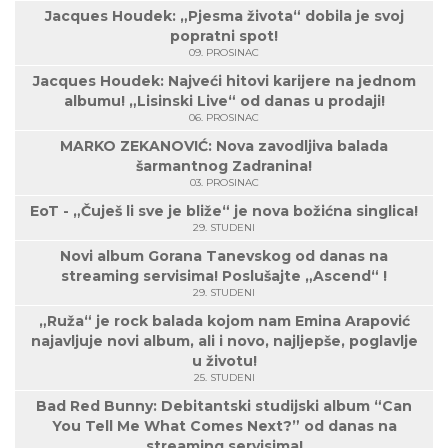
Jacques Houdek: „Pjesma života“ dobila je svoj
popratni spot!
09. PROSINAC
Jacques Houdek: Najveći hitovi karijere na jednom
albumu! „Lisinski Live“ od danas u prodaji!
06. PROSINAC
MARKO ZEKANOVIĆ: Nova zavodljiva balada
šarmantnog Zadranina!
03. PROSINAC
EoT - „Čuješ li sve je bliže“ je nova božićna singlica!
29. STUDENI
Novi album Gorana Tanevskog od danas na
streaming servisima! Poslušajte „Ascend“ !
29. STUDENI
„Ruža“ je rock balada kojom nam Emina Arapović
najavljuje novi album, ali i novo, najljepše, poglavlje
u životu!
25. STUDENI
Bad Red Bunny: Debitantski studijski album “Can
You Tell Me What Comes Next?” od danas na
streaming servisima!