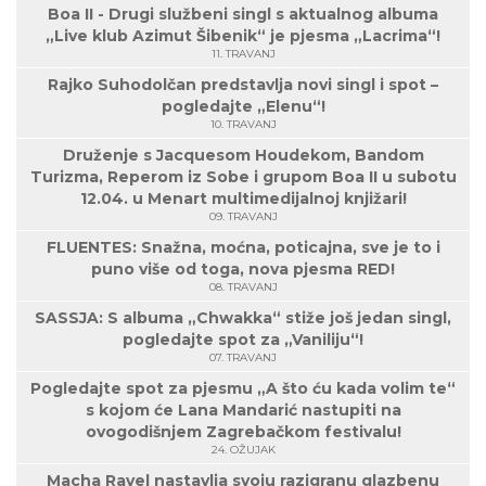
Boa II - Drugi službeni singl s aktualnog albuma
„Live klub Azimut Šibenik“ je pjesma „Lacrima“!
11. TRAVANJ
Rajko Suhodolčan predstavlja novi singl i spot –
pogledajte „Elenu“!
10. TRAVANJ
Druženje s Jacquesom Houdekom, Bandom
Turizma, Reperom iz Sobe i grupom Boa II u subotu
12.04. u Menart multimedijalnoj knjižari!
09. TRAVANJ
FLUENTES: Snažna, moćna, poticajna, sve je to i
puno više od toga, nova pjesma RED!
08. TRAVANJ
SASSJA: S albuma „Chwakka“ stiže još jedan singl,
pogledajte spot za „Vaniliju“!
07. TRAVANJ
Pogledajte spot za pjesmu „A što ću kada volim te“
s kojom će Lana Mandarić nastupiti na
ovogodišnjem Zagrebačkom festivalu!
24. OŽUJAK
Macha Ravel nastavlja svoju razigranu glazbenu