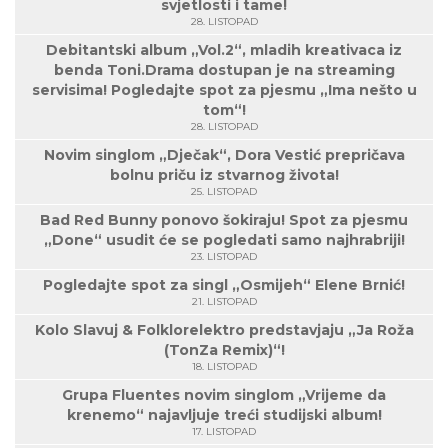
svjetlosti i tame!
28. LISTOPAD
Debitantski album „Vol.2“, mladih kreativaca iz
benda Toni.Drama dostupan je na streaming
servisima! Pogledajte spot za pjesmu „Ima nešto u
tom“!
28. LISTOPAD
Novim singlom „Dječak“, Dora Vestić prepričava
bolnu priču iz stvarnog života!
25. LISTOPAD
Bad Red Bunny ponovo šokiraju! Spot za pjesmu
„Done“ usudit će se pogledati samo najhrabriji!
23. LISTOPAD
Pogledajte spot za singl „Osmijeh“ Elene Brnić!
21. LISTOPAD
Kolo Slavuj & Folklorelektro predstavjaju „Ja Roža
(TonZa Remix)“!
18. LISTOPAD
Grupa Fluentes novim singlom „Vrijeme da
krenemo“ najavljuje treći studijski album!
17. LISTOPAD