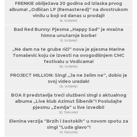
FRENKIE obilježava 20 godina od izlaska prvog
albuma! „Odličan LP (Remastered)“ na dvostrukom
vinilu u boji od danas u prodaji!
16. SVIBANJ
Bad Red Bunny: Pjesma „Happy Sad“ je mračna
himna unutarnje borbe!
13. SVIBANJ
„Ne dam na te grube riči“ nova je pjesma Marine
Tomašević koju će izvesti na ovogodišnjem CMC
festivalu u Vodicama!
06. SVIBANJ
PROJECT MILLION: Singl „Ja ne želim ne“, dobio je
svoj video uradak!
05. SVIBANJ
BOA II predstavlja treći službeni singl s aktualnog
albuma „Live klub Azimut Šibenik“! Poslušajte
pjesmu „Zemlja“ u live izvedbi!
30. TRAVANJ
Elenina verzija “Brzih i žestokih“ u novom spotu za
singl “Luda glavo“!
19. TRAVANJ