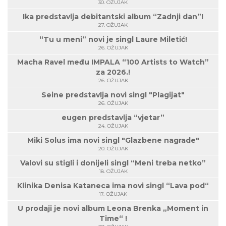
30. OŽUJAK
Ika predstavlja debitantski album “Zadnji dan”!
27. OŽUJAK
“Tu u meni” novi je singl Laure Miletić!
26. OŽUJAK
Macha Ravel među IMPALA “100 Artists to Watch”
za 2026.!
26. OŽUJAK
Seine predstavlja novi singl "Plagijat"
26. OŽUJAK
eugen predstavlja “vjetar”
24. OŽUJAK
Miki Solus ima novi singl "Glazbene nagrade"
20. OŽUJAK
Valovi su stigli i donijeli singl “Meni treba netko”
18. OŽUJAK
Klinika Denisa Kataneca ima novi singl “Lava pod“
17. OŽUJAK
U prodaji je novi album Leona Brenka „Moment in
Time“ !