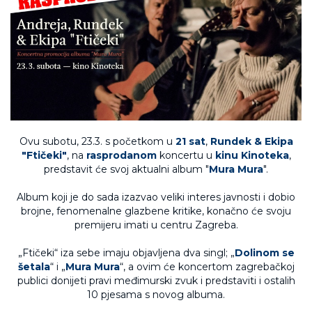
Ovu subotu, 23.3. s početkom u
21 sat
,
Rundek & Ekipa
"Ftičeki"
, na
rasprodanom
koncertu u
kinu Kinoteka
,
predstavit će svoj aktualni album "
Mura Mura
".
Album koji je do sada izazvao veliki interes javnosti i dobio
brojne, fenomenalne glazbene kritike, konačno će svoju
premijeru imati u centru Zagreba.
„Ftičeki“ iza sebe imaju objavljena dva singl; „
Dolinom se
šetala
“ i „
Mura Mura
“, a ovim će koncertom zagrebačkoj
publici donijeti pravi međimurski zvuk i predstaviti i ostalih
10 pjesama s novog albuma.