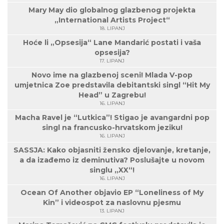
Mary May dio globalnog glazbenog projekta
„International Artists Project“
18. LIPANJ
Hoće li „Opsesija“ Lane Mandarić postati i vaša
opsesija?
17. LIPANJ
Novo ime na glazbenoj sceni! Mlada V-pop
umjetnica Zoe predstavila debitantski singl “Hit My
Head” u Zagrebu!
16. LIPANJ
Macha Ravel je “Lutkica”! Stigao je avangardni pop
singl na francusko-hrvatskom jeziku!
16. LIPANJ
SASSJA: Kako objasniti žensko djelovanje, kretanje,
a da izađemo iz deminutiva? Poslušajte u novom
singlu „XX“!
16. LIPANJ
Ocean Of Another objavio EP “Loneliness of My
Kin” i videospot za naslovnu pjesmu
13. LIPANJ