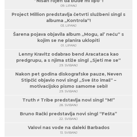
“Nisan rojen da bude mi lipo”!
09. LIPANJ
Project Million predstavlja četvrti službeni singl s
albuma „Kontrola“!
03. LIPANJ
Šarena pojava objavila album „Mogu, al’ neću“ s
kojim se ne planira uklopiti
01. LIPANJ
Lenny Kravitz odabrao bend Aracataca kao
predgrupu, a s njima stiže singl „Sjeti me se“
29. SVIBANJ
Nakon pet godina diskografske pauze, Neven
Stipčić objavio novi singl „Sve što imaš“ –
motivacijsko pismo samome sebi!
29. SVIBANJ
Truth ≠ Tribe predstavlja novi singl “M!”
28. SVIBANJ
Bruno Rački predstavlja novi singl “Fešta”
22. SVIBANJ
Valovi nas vode na daleki Barbados
13. SVIBANJ