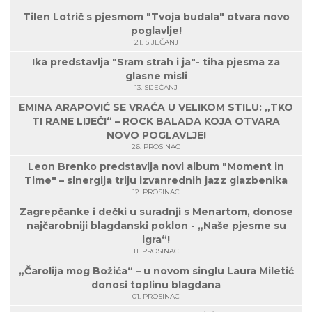
Tilen Lotrič s pjesmom "Tvoja budala" otvara novo
poglavlje!
21. SIJEČANJ
Ika predstavlja "Sram strah i ja"- tiha pjesma za
glasne misli
13. SIJEČANJ
EMINA ARAPOVIĆ SE VRAĆA U VELIKOM STILU: „TKO
TI RANE LIJEČI“ – ROCK BALADA KOJA OTVARA
NOVO POGLAVLJE!
26. PROSINAC
Leon Brenko predstavlja novi album "Moment in
Time" – sinergija triju izvanrednih jazz glazbenika
12. PROSINAC
Zagrepčanke i dečki u suradnji s Menartom, donose
najčarobniji blagdanski poklon - „Naše pjesme su
igra“!
11. PROSINAC
„Čarolija mog Božića“ – u novom singlu Laura Miletić
donosi toplinu blagdana
01. PROSINAC