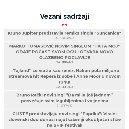
Vezani sadržaji
Kruno Jupiter predstavlja remiks singla "Sunčanica"
06. KOLOVOZ
MARKO TOMASOVIĆ NOVIM SINGLOM "TATA MOJ"
ODAJE POČAST SVOM OCU I OTVARA NOVO
GLAZBENO POGLAVLJE
24. SRPANJ
„Tajland“ se vratio kao remix. Nakon pola milijuna
streamova hit Repera iz sobe i Anne Moor u novom
ruhu!
22. SRPANJ
Bruno Rački novi singl “Da mi je još jednom”
posvećuje svim izgubljenima i voljenima
21. SRPANJ
GLISTE predstavljaju novi singl "Paprika": Viralni
slovenski duo donosi najotkačeniji okus ljeta i stiže
na SHIP festival!