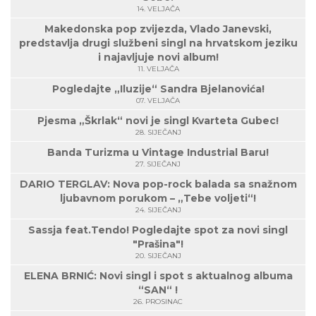
14. VELJAČA
Makedonska pop zvijezda, Vlado Janevski,
predstavlja drugi službeni singl na hrvatskom jeziku
i najavljuje novi album!
11. VELJAČA
Pogledajte „Iluzije“ Sandra Bjelanovića!
07. VELJAČA
Pjesma „Škrlak“ novi je singl Kvarteta Gubec!
28. SIJEČANJ
Banda Turizma u Vintage Industrial Baru!
27. SIJEČANJ
DARIO TERGLAV: Nova pop-rock balada sa snažnom
ljubavnom porukom – „Tebe voljeti“!
24. SIJEČANJ
Sassja feat.Tendo! Pogledajte spot za novi singl
"Prašina"!
20. SIJEČANJ
ELENA BRNIĆ: Novi singl i spot s aktualnog albuma
“SAN“ !
26. PROSINAC