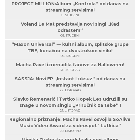
PROJECT MILLION:Album „Kontrola“ od danas na
streaming servisima!
11. STUDENI
Voland Le Mat predstavlja novi singl „Kad
odrastem“
06. STUDENI
“Maxon Universal” — kultni album, splitske grupe
TBF, konačno na dvostrukom vinilu!
05. STUDENI
Macha Ravel iznenadila fanove za Halloween!
31. LISTOPAD
SASSJA: Novi EP „Instant Luksuz“ od danas na
streaming servisima!
22. LISTOPAD
Slavko Remenarić i Tvrtko Hopek Les udružili su
snage u novom singlu „Priručnik za tebe“ !
21. LISTOPAD
Regionalno priznanje: Macha Ravel osvojila SoAlive
Music Video Award za videospot “Lutkica”
20. LISTOPAD
Mimika Orchestra predstavlja novi album