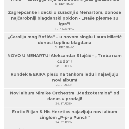
12. PROSINAC
Zagrepčanke i dečki u suradnji s Menartom, donose
najčarobniji blagdanski poklon - „Naše pjesme su
igra“!
11. PROSINAC
„Čarolija mog Božića“ – u novom singlu Laura Miletić
donosi toplinu blagdana
01. PROSINAC
NOVO U MENARTU! Aleksandar Stajčić – „Treba nam
čudo“!
28. STUDENI
Rundek & EKIPA plešu na tankom ledu i najavljuju
novi album!
25. STUDENI
Novi album Mimike Orchestra „Medzotermina“ od
danas u prodaji!
24. STUDENI
Erotic Biljan & His Heretics najavljuju novi album
singlom „P-p-p Punch“
24. STUDENI