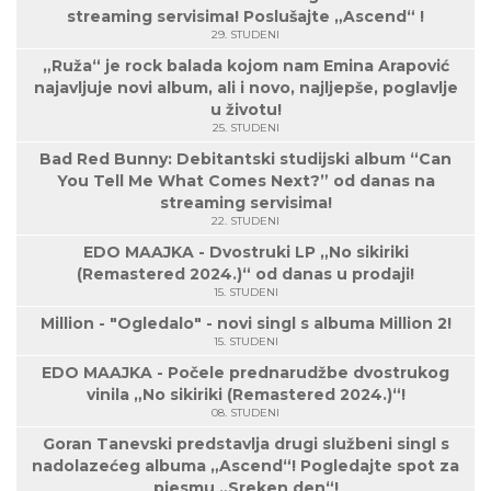
streaming servisima! Poslušajte „Ascend“ !
29. STUDENI
„Ruža“ je rock balada kojom nam Emina Arapović
najavljuje novi album, ali i novo, najljepše, poglavlje
u životu!
25. STUDENI
Bad Red Bunny: Debitantski studijski album “Can
You Tell Me What Comes Next?” od danas na
streaming servisima!
22. STUDENI
EDO MAAJKA - Dvostruki LP „No sikiriki
(Remastered 2024.)“ od danas u prodaji!
15. STUDENI
Million - "Ogledalo" - novi singl s albuma Million 2!
15. STUDENI
EDO MAAJKA - Počele prednarudžbe dvostrukog
vinila „No sikiriki (Remastered 2024.)“!
08. STUDENI
Goran Tanevski predstavlja drugi službeni singl s
nadolazećeg albuma „Ascend“! Pogledajte spot za
pjesmu „Sreken den“!