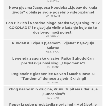
15. SRPANJ
Nova pjesma Jacquesa Houdeka „Ljubav do kraja
života“ dobila je svoje posebno videoizdanje!
08. SRPANJ
Fon Biskich i Narodno blago predstavljaju singl "BEZ
ČOKOLADE" i najavljuju vinilno izdanje koje će te
doslovno moći pojesti!
07. SRPANJ
Rundek & Ekipa s pjesmom „Rijeka“ najavljuju
Šalatu!
03. SRPANJ
Legenda zagorske glazbe, Rajko Suhodolčan
predstavlja novi singl „Uspomene“!
23. LIPANJ
Regionalne glazbenice Raiven i Macha Ravel u
“Tandemu” donose zajednički singl!
16. LIPANJ
Zbog nesnosnih vrućina, Krunu Jupitera udarila je
„Sunčanica“!
15. LIPANJ
Reper iz sobe predstavlja novi singl - Moj život je