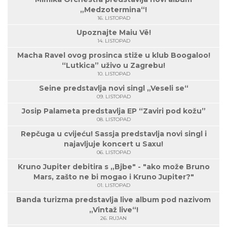
„Medzotermina“!
16. LISTOPAD
Upoznajte Maiu Vë!
14. LISTOPAD
Macha Ravel ovog prosinca stiže u klub Boogaloo!
“Lutkica” uživo u Zagrebu!
10. LISTOPAD
Seine predstavlja novi singl „Veseli se“
09. LISTOPAD
Josip Palameta predstavlja EP “Zaviri pod kožu”
08. LISTOPAD
Repčuga u cvijeću! Sassja predstavlja novi singl i
najavljuje koncert u Saxu!
06. LISTOPAD
Kruno Jupiter debitira s „Bjbe" - "ako može Bruno
Mars, zašto ne bi mogao i Kruno Jupiter?"
01. LISTOPAD
Banda turizma predstavlja live album pod nazivom
„Vintaž live“!
26. RUJAN