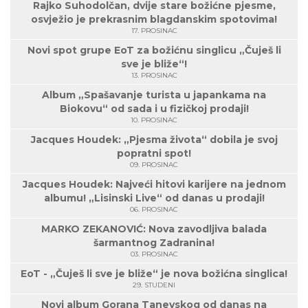
Rajko Suhodolčan, dvije stare božićne pjesme,
osvježio je prekrasnim blagdanskim spotovima!
17. PROSINAC
Novi spot grupe EoT za božićnu singlicu „Čuješ li
sve je bliže“!
13. PROSINAC
Album „Spašavanje turista u japankama na
Biokovu“ od sada i u fizičkoj prodaji!
10. PROSINAC
Jacques Houdek: „Pjesma života“ dobila je svoj
popratni spot!
09. PROSINAC
Jacques Houdek: Najveći hitovi karijere na jednom
albumu! „Lisinski Live“ od danas u prodaji!
06. PROSINAC
MARKO ZEKANOVIĆ: Nova zavodljiva balada
šarmantnog Zadranina!
03. PROSINAC
EoT - „Čuješ li sve je bliže“ je nova božićna singlica!
29. STUDENI
Novi album Gorana Tanevskog od danas na