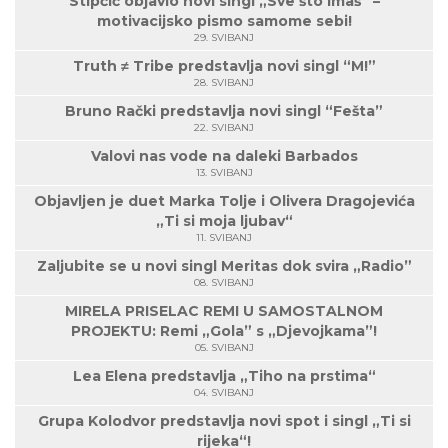
Stipčić objavio novi singl „Sve što imaš“ –
motivacijsko pismo samome sebi!
29. SVIBANJ
Truth ≠ Tribe predstavlja novi singl “M!”
28. SVIBANJ
Bruno Rački predstavlja novi singl “Fešta”
22. SVIBANJ
Valovi nas vode na daleki Barbados
13. SVIBANJ
Objavljen je duet Marka Tolje i Olivera Dragojevića
„Ti si moja ljubav“
11. SVIBANJ
Zaljubite se u novi singl Meritas dok svira „Radio”
08. SVIBANJ
MIRELA PRISELAC REMI U SAMOSTALNOM
PROJEKTU: Remi „Gola” s „Djevojkama”!
05. SVIBANJ
Lea Elena predstavlja „Tiho na prstima“
04. SVIBANJ
Grupa Kolodvor predstavlja novi spot i singl „Ti si
rijeka“!