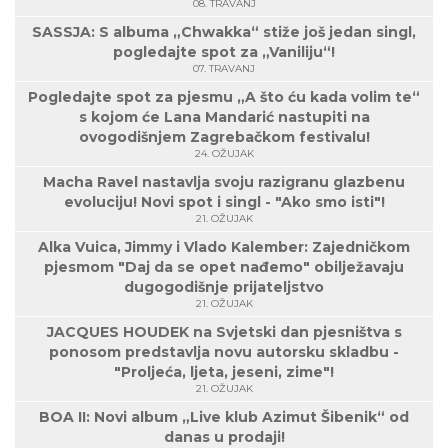
08. TRAVANJ
SASSJA: S albuma „Chwakka“ stiže još jedan singl,
pogledajte spot za „Vaniliju“!
07. TRAVANJ
Pogledajte spot za pjesmu „A što ću kada volim te“
s kojom će Lana Mandarić nastupiti na
ovogodišnjem Zagrebačkom festivalu!
24. OŽUJAK
Macha Ravel nastavlja svoju razigranu glazbenu
evoluciju! Novi spot i singl - "Ako smo isti"!
21. OŽUJAK
Alka Vuica, Jimmy i Vlado Kalember: Zajedničkom
pjesmom "Daj da se opet nađemo" obilježavaju
dugogodišnje prijateljstvo
21. OŽUJAK
JACQUES HOUDEK na Svjetski dan pjesništva s
ponosom predstavlja novu autorsku skladbu -
"Proljeća, ljeta, jeseni, zime"!
21. OŽUJAK
BOA II: Novi album „Live klub Azimut Šibenik“ od
danas u prodaji!