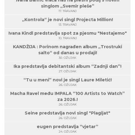
Ivana Banfić vraća nas na plesni podij s novim
singlom „Svemir pleše”
17. TRAVANJ
„Kontrola“ je novi singl Projecta Million!
13. TRAVANJ
Ivana Kindl predstavlja spot za pjesmu "Nestajemo"
10. TRAVANJ
KANDŽIJA : Porinom nagrađen album „Trostruki
salto“ od danas u prodaji!
30. OŽUJAK
Ika predstavlja debitantski album “Zadnji dan”!
27. OŽUJAK
“Tu u meni” novi je singl Laure Miletić!
26. OŽUJAK
Macha Ravel među IMPALA “100 Artists to Watch”
za 2026.!
26. OŽUJAK
Seine predstavlja novi singl "Plagijat"
26. OŽUJAK
eugen predstavlja “vjetar”
24. OŽUJAK