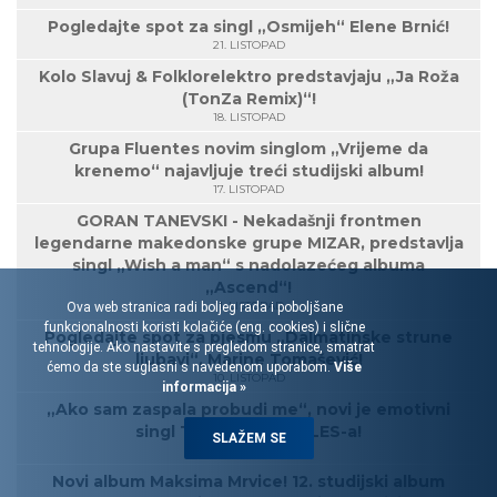
Pogledajte spot za singl „Osmijeh“ Elene Brnić!
21. LISTOPAD
Kolo Slavuj & Folklorelektro predstavjaju „Ja Roža
(TonZa Remix)“!
18. LISTOPAD
Grupa Fluentes novim singlom „Vrijeme da
krenemo“ najavljuje treći studijski album!
17. LISTOPAD
GORAN TANEVSKI - Nekadašnji frontmen
legendarne makedonske grupe MIZAR, predstavlja
singl „Wish a man“ s nadolazećeg albuma
„Ascend“!
11. LISTOPAD
Ova web stranica radi boljeg rada i poboljšane
funkcionalnosti koristi kolačiće (eng. cookies) i slične
Pogledajte spot za pjesmu „Dalmatinske strune
tehnologije. Ako nastavite s pregledom stranice, smatrat
ljubavi“, Marine Tomašević!
ćemo da ste suglasni s navedenom uporabom.
Više
10. LISTOPAD
informacija »
„Ako sam zaspala probudi me“, novi je emotivni
singl Tvrtka Hopeka LES-a!
SLAŽEM SE
30. RUJAN
Novi album Maksima Mrvice! 12. studijski album