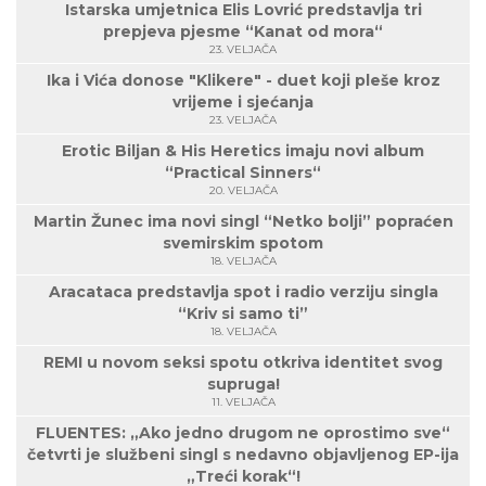
Istarska umjetnica Elis Lovrić predstavlja tri
prepjeva pjesme “Kanat od mora“
23. VELJAČA
Ika i Vića donose "Klikere" - duet koji pleše kroz
vrijeme i sjećanja
23. VELJAČA
Erotic Biljan & His Heretics imaju novi album
“Practical Sinners“
20. VELJAČA
Martin Žunec ima novi singl “Netko bolji” popraćen
svemirskim spotom
18. VELJAČA
Aracataca predstavlja spot i radio verziju singla
“Kriv si samo ti”
18. VELJAČA
REMI u novom seksi spotu otkriva identitet svog
supruga!
11. VELJAČA
FLUENTES: „Ako jedno drugom ne oprostimo sve“
četvrti je službeni singl s nedavno objavljenog EP-ija
„Treći korak“!