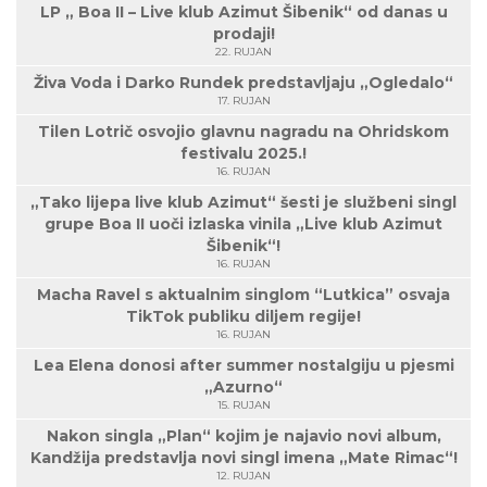
LP „ Boa II – Live klub Azimut Šibenik“ od danas u
prodaji!
22. RUJAN
Živa Voda i Darko Rundek predstavljaju „Ogledalo“
17. RUJAN
Tilen Lotrič osvojio glavnu nagradu na Ohridskom
festivalu 2025.!
16. RUJAN
„Tako lijepa live klub Azimut“ šesti je službeni singl
grupe Boa II uoči izlaska vinila „Live klub Azimut
Šibenik“!
16. RUJAN
Macha Ravel s aktualnim singlom “Lutkica” osvaja
TikTok publiku diljem regije!
16. RUJAN
Lea Elena donosi after summer nostalgiju u pjesmi
„Azurno“
15. RUJAN
Nakon singla „Plan“ kojim je najavio novi album,
Kandžija predstavlja novi singl imena „Mate Rimac“!
12. RUJAN