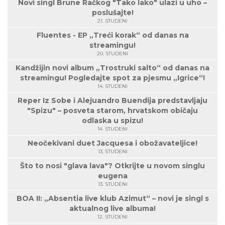
Novi singl Brune Račkog "Tako lako" ulazi u uho –
poslušajte!
21. STUDENI
Fluentes - EP „Treći korak“ od danas na
streamingu!
20. STUDENI
Kandžijin novi album „Trostruki salto“ od danas na
streamingu! Pogledajte spot za pjesmu „Igrice“!
14. STUDENI
Reper Iz Sobe i Alejuandro Buendija predstavljaju
"Spizu" – posveta starom, hrvatskom običaju
odlaska u spizu!
14. STUDENI
Neočekivani duet Jacquesa i obožavateljice!
13. STUDENI
Što to nosi "glava lava"? Otkrijte u novom singlu
eugena
13. STUDENI
BOA II: „Absentia live klub Azimut“ – novi je singl s
aktualnog live albuma!
12. STUDENI