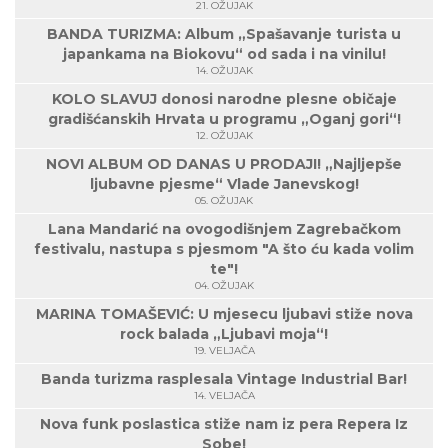
21. OŽUJAK
BANDA TURIZMA: Album „Spašavanje turista u
japankama na Biokovu“ od sada i na vinilu!
14. OŽUJAK
KOLO SLAVUJ donosi narodne plesne običaje
gradišćanskih Hrvata u programu „Oganj gori“!
12. OŽUJAK
NOVI ALBUM OD DANAS U PRODAJI! „Najljepše
ljubavne pjesme“ Vlade Janevskog!
05. OŽUJAK
Lana Mandarić na ovogodišnjem Zagrebačkom
festivalu, nastupa s pjesmom "A što ću kada volim
te"!
04. OŽUJAK
MARINA TOMAŠEVIĆ: U mjesecu ljubavi stiže nova
rock balada „Ljubavi moja“!
19. VELJAČA
Banda turizma rasplesala Vintage Industrial Bar!
14. VELJAČA
Nova funk poslastica stiže nam iz pera Repera Iz
Sobe!