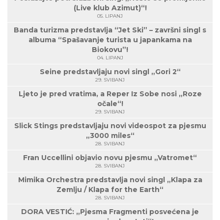
(Live klub Azimut)“!
05. LIPANJ
Banda turizma predstavlja “Jet Ski” – završni singl s
albuma “Spašavanje turista u japankama na
Biokovu”!
04. LIPANJ
Seine predstavljaju novi singl „Gori 2“
29. SVIBANJ
Ljeto je pred vratima, a Reper Iz Sobe nosi „Roze
očale“!
29. SVIBANJ
Slick Stings predstavljaju novi videospot za pjesmu
„3000 miles“
28. SVIBANJ
Fran Uccellini objavio novu pjesmu „Vatromet“
28. SVIBANJ
Mimika Orchestra predstavlja novi singl „Klapa za
Zemlju / Klapa for the Earth“
28. SVIBANJ
DORA VESTIĆ: „Pjesma Fragmenti posvećena je