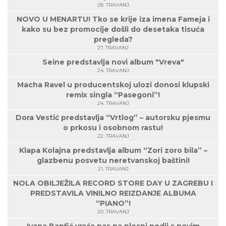
28. TRAVANJ
NOVO U MENARTU! Tko se krije iza imena Fameja i
kako su bez promocije došli do desetaka tisuća
pregleda?
27. TRAVANJ
Seine predstavlja novi album "Vreva"
24. TRAVANJ
Macha Ravel u producentskoj ulozi donosi klupski
remix singla “Pasegoni”!
24. TRAVANJ
Dora Vestić predstavlja “Vrtlog” – autorsku pjesmu
o prkosu i osobnom rastu!
22. TRAVANJ
Klapa Kolajna predstavlja album “Zori zoro bila” –
glazbenu posvetu neretvanskoj baštini!
21. TRAVANJ
NOLA OBILJEŽILA RECORD STORE DAY U ZAGREBU I
PREDSTAVILA VINILNO REIZDANJE ALBUMA
“PIANO”!
20. TRAVANJ