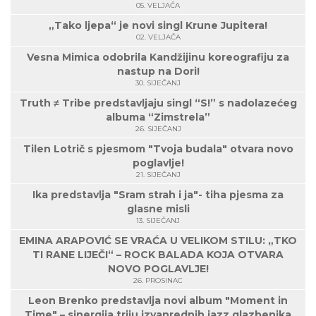
05. VELJAČA
„Tako ljepa“ je novi singl Krune Jupitera!
02. VELJAČA
Vesna Mimica odobrila Kandžijinu koreografiju za
nastup na Dori!
30. SIJEČANJ
Truth ≠ Tribe predstavljaju singl “S!” s nadolazećeg
albuma “Zimstrela”
26. SIJEČANJ
Tilen Lotrič s pjesmom "Tvoja budala" otvara novo
poglavlje!
21. SIJEČANJ
Ika predstavlja "Sram strah i ja"- tiha pjesma za
glasne misli
13. SIJEČANJ
EMINA ARAPOVIĆ SE VRAĆA U VELIKOM STILU: „TKO
TI RANE LIJEČI“ – ROCK BALADA KOJA OTVARA
NOVO POGLAVLJE!
26. PROSINAC
Leon Brenko predstavlja novi album "Moment in
Time" – sinergija triju izvanrednih jazz glazbenika