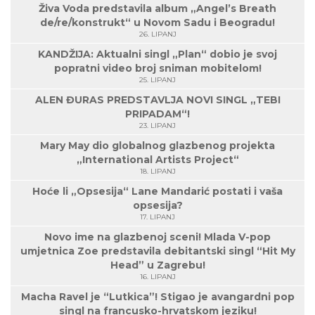
Živa Voda predstavila album „Angel’s Breath
de/re/konstrukt“ u Novom Sadu i Beogradu!
26. LIPANJ
KANDŽIJA: Aktualni singl „Plan“ dobio je svoj
popratni video broj sniman mobitelom!
25. LIPANJ
ALEN ĐURAS PREDSTAVLJA NOVI SINGL „TEBI
PRIPADAM“!
23. LIPANJ
Mary May dio globalnog glazbenog projekta
„International Artists Project“
18. LIPANJ
Hoće li „Opsesija“ Lane Mandarić postati i vaša
opsesija?
17. LIPANJ
Novo ime na glazbenoj sceni! Mlada V-pop
umjetnica Zoe predstavila debitantski singl “Hit My
Head” u Zagrebu!
16. LIPANJ
Macha Ravel je “Lutkica”! Stigao je avangardni pop
singl na francusko-hrvatskom jeziku!