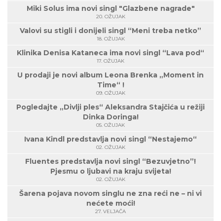
Miki Solus ima novi singl "Glazbene nagrade"
20. OŽUJAK
Valovi su stigli i donijeli singl “Meni treba netko”
18. OŽUJAK
Klinika Denisa Kataneca ima novi singl “Lava pod“
17. OŽUJAK
U prodaji je novi album Leona Brenka „Moment in
Time“ !
09. OŽUJAK
Pogledajte „Divlji ples“ Aleksandra Stajčića u režiji
Dinka Doringa!
05. OŽUJAK
Ivana Kindl predstavlja novi singl “Nestajemo“
02. OŽUJAK
Fluentes predstavlja novi singl “Bezuvjetno”!
Pjesmu o ljubavi na kraju svijeta!
02. OŽUJAK
Šarena pojava novom singlu ne zna reći ne – ni vi
nećete moći!
27. VELJAČA