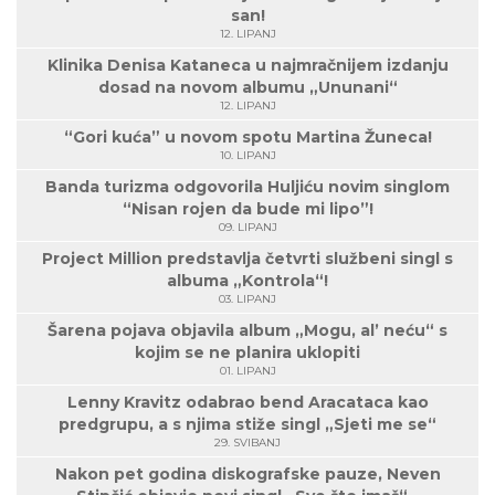
san!
12. LIPANJ
Klinika Denisa Kataneca u najmračnijem izdanju
dosad na novom albumu „Ununani“
12. LIPANJ
“Gori kuća” u novom spotu Martina Žuneca!
10. LIPANJ
Banda turizma odgovorila Huljiću novim singlom
“Nisan rojen da bude mi lipo”!
09. LIPANJ
Project Million predstavlja četvrti službeni singl s
albuma „Kontrola“!
03. LIPANJ
Šarena pojava objavila album „Mogu, al’ neću“ s
kojim se ne planira uklopiti
01. LIPANJ
Lenny Kravitz odabrao bend Aracataca kao
predgrupu, a s njima stiže singl „Sjeti me se“
29. SVIBANJ
Nakon pet godina diskografske pauze, Neven