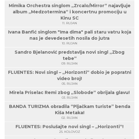
Mimika Orchestra singlom „Zrcalo/Mirror“ najavljuje
album „Medzotermina“ i koncertnu promociju u
Kinu SC
11. RUJAN
Ivana Banfić singlom "Ima dima" pali staru vatru koja
nas je devedesetih nosila do jutra
10. RUJAN
Sandro Bjelanović predstavlja novi singl „Zbog
tebe“
09. RUJAN
FLUENTES: Novi singl – „Horizonti“ dobio je popratni
video broj!
05. RUJAN
Mirela Priselac Remi zbog „Slobode“ obrijala glavu!
03. RUJAN
BANDA TURIZMA obradila “Pljačkam turiste” benda
Kiša Metaka!
02. RUJAN
FLUENTES: Poslušajte novi singl – „Horizonti“!
25. KOLOVOZ