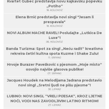
Kvartet Gubec predstavlja novu kajkavsku popevku
„Potiho“
18. KOLOVOZ
Elena Brnić predstavlja novi singl "Jesam li
prespavala"
18. KOLOVOZ
NOVI ALBUM MACHE RAVEL! Poslušajte „Lutkica De
Luxe“!
06. KOLOVOZ
Banda Turizma: Spot za singl „Neću radit“ kreativno
rekreira četiri kultna spota Kuzme i Shake Zulu!
11. SRPANJ
Hrvoje Burazer Pavešković s pjesmom „Moje misto“
osvojio najviše glasova publike!
07. SRPANJ
Jacques Houdek na Melodijama Jadrana predstavio
novi singl „Sretni ljudi ne pišu pjesme“!
30. LIPANJ
LUBINO: NOVI SINGL “VRELI PIJESAK“, KROZ LJETNE
NOĆI, VODI NAS ZAVODLJIVIM LATINO RITMOM!
27. LIPANJ