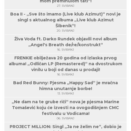
mom preminulom tati“!
27. SVIBANJ
Boa II - „Sve što imamo (Live klub Azimut)“ novi je
singl s aktualnog albuma „Live klub Azimut
Šibenik“!
20. SVIBANJ
Živa Voda ft. Darko Rundek objavili novi album
„Angel's Breath de/re/konstrukt“
16. SVIBANJ
FRENKIE obilježava 20 godina od izlaska prvog
albuma! „Odličan LP (Remastered)“ na dvostrukom
vinilu u boji od danas u prodaji!
16. SVIBANJ
Bad Red Bunny: Pjesma „Happy Sad“ je mračna
himna unutarnje borbe!
13. SVIBANJ
„Ne dam na te grube riči“ nova je pjesma Marine
Tomašević koju će izvesti na ovogodišnjem CMC
festivalu u Vodicama!
06. SVIBANJ
PROJECT MILLION: Singl „Ja ne želim ne“, dobio je