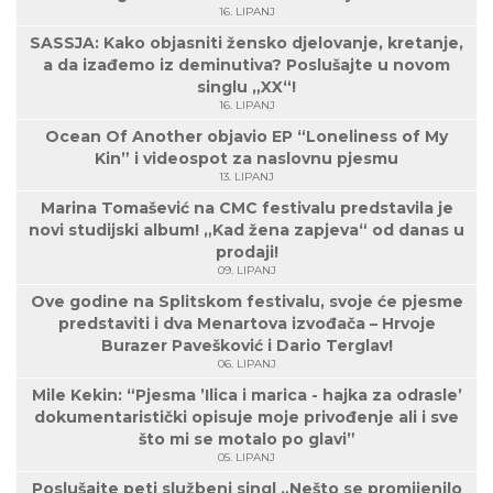
16. LIPANJ
SASSJA: Kako objasniti žensko djelovanje, kretanje,
a da izađemo iz deminutiva? Poslušajte u novom
singlu „XX“!
16. LIPANJ
Ocean Of Another objavio EP “Loneliness of My
Kin” i videospot za naslovnu pjesmu
13. LIPANJ
Marina Tomašević na CMC festivalu predstavila je
novi studijski album! „Kad žena zapjeva“ od danas u
prodaji!
09. LIPANJ
Ove godine na Splitskom festivalu, svoje će pjesme
predstaviti i dva Menartova izvođača – Hrvoje
Burazer Pavešković i Dario Terglav!
06. LIPANJ
Mile Kekin: “Pjesma ’Ilica i marica - hajka za odrasle’
dokumentaristički opisuje moje privođenje ali i sve
što mi se motalo po glavi”
05. LIPANJ
Poslušajte peti službeni singl „Nešto se promijenilo