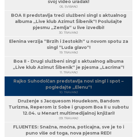
svoj video uradak!
05. SVIBANJ
BOA II predstavlja treći službeni singl s aktualnog
albuma „Live klub Azimut Šibenik“! Poslušajte
pjesmu „Zemlja“ u live izvedbi!
30. TRAVANJ
Elenina verzija “Brzih i žestokih“ u novom spotu za
singl “Luda glavo“!
19. TRAVANJ
Boa II - Drugi službeni singl s aktualnog albuma
„Live klub Azimut Šibenik“ je pjesma „Lacrima“!
11. TRAVANJ
Rajko Suhodolčan predstavlja novi singl i spot –
pogledajte „Elenu“!
10. TRAVANJ
Druženje s Jacquesom Houdekom, Bandom
Turizma, Reperom iz Sobe i grupom Boa II u subotu
12.04. u Menart multimedijalnoj knjižari!
09. TRAVANJ
FLUENTES: Snažna, moćna, poticajna, sve je to i
puno više od toga, nova pjesma RED!