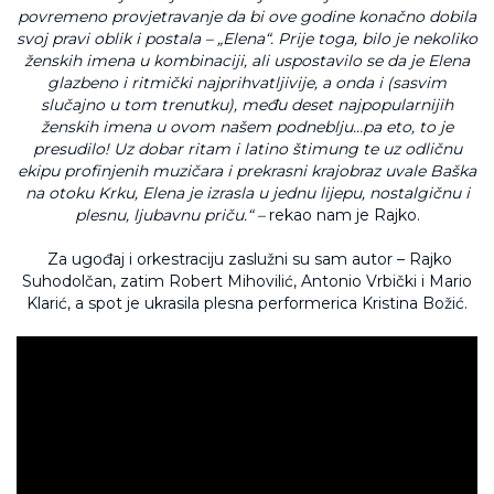
povremeno provjetravanje da bi ove godine konačno dobila
svoj pravi oblik i postala – „Elena“. Prije toga, bilo je nekoliko
ženskih imena u kombinaciji, ali uspostavilo se da je Elena
glazbeno i ritmički najprihvatljivije, a onda i (sasvim
slučajno u tom trenutku), među deset najpopularnijih
ženskih imena u ovom našem podneblju…pa eto, to je
presudilo! Uz dobar ritam i latino štimung te uz odličnu
ekipu profinjenih muzičara i prekrasni krajobraz uvale Baška
na otoku Krku, Elena je izrasla u jednu lijepu, nostalgičnu i
plesnu, ljubavnu priču.“ –
rekao nam je Rajko.
Za ugođaj i orkestraciju zaslužni su sam autor – Rajko
Suhodolčan, zatim Robert Mihovilić, Antonio Vrbički i Mario
Klarić, a spot je ukrasila plesna performerica Kristina Božić.