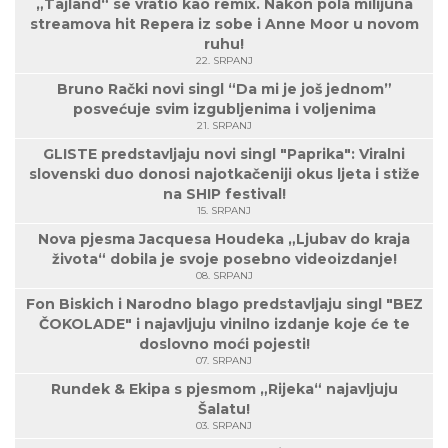
„Tajland“ se vratio kao remix. Nakon pola milijuna
streamova hit Repera iz sobe i Anne Moor u novom
ruhu!
22. SRPANJ
Bruno Rački novi singl “Da mi je još jednom”
posvećuje svim izgubljenima i voljenima
21. SRPANJ
GLISTE predstavljaju novi singl "Paprika": Viralni
slovenski duo donosi najotkačeniji okus ljeta i stiže
na SHIP festival!
15. SRPANJ
Nova pjesma Jacquesa Houdeka „Ljubav do kraja
života“ dobila je svoje posebno videoizdanje!
08. SRPANJ
Fon Biskich i Narodno blago predstavljaju singl "BEZ
ČOKOLADE" i najavljuju vinilno izdanje koje će te
doslovno moći pojesti!
07. SRPANJ
Rundek & Ekipa s pjesmom „Rijeka“ najavljuju
Šalatu!
03. SRPANJ