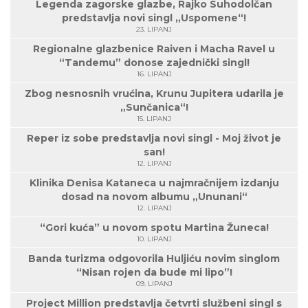
Legenda zagorske glazbe, Rajko Suhodolčan
predstavlja novi singl „Uspomene“!
23. LIPANJ
Regionalne glazbenice Raiven i Macha Ravel u
“Tandemu” donose zajednički singl!
16. LIPANJ
Zbog nesnosnih vrućina, Krunu Jupitera udarila je
„Sunčanica“!
15. LIPANJ
Reper iz sobe predstavlja novi singl - Moj život je
san!
12. LIPANJ
Klinika Denisa Kataneca u najmračnijem izdanju
dosad na novom albumu „Ununani“
12. LIPANJ
“Gori kuća” u novom spotu Martina Žuneca!
10. LIPANJ
Banda turizma odgovorila Huljiću novim singlom
“Nisan rojen da bude mi lipo”!
09. LIPANJ
Project Million predstavlja četvrti službeni singl s