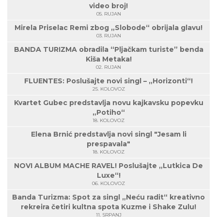
video broj!
05. RUJAN
Mirela Priselac Remi zbog „Slobode“ obrijala glavu!
03. RUJAN
BANDA TURIZMA obradila “Pljačkam turiste” benda
Kiša Metaka!
02. RUJAN
FLUENTES: Poslušajte novi singl – „Horizonti“!
25. KOLOVOZ
Kvartet Gubec predstavlja novu kajkavsku popevku
„Potiho“
18. KOLOVOZ
Elena Brnić predstavlja novi singl "Jesam li
prespavala"
18. KOLOVOZ
NOVI ALBUM MACHE RAVEL! Poslušajte „Lutkica De
Luxe“!
06. KOLOVOZ
Banda Turizma: Spot za singl „Neću radit“ kreativno
rekreira četiri kultna spota Kuzme i Shake Zulu!
11. SRPANJ