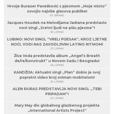
Hrvoje Burazer Pavešković s pjesmom „Moje misto“
osvojio najviše glasova publike!
07. SRPANJ
Jacques Houdek na Melodijama Jadrana predstavio
novi singl „Sretni ljudi ne pišu pjesme“!
30. LIPANJ
LUBINO: NOVI SINGL “VRELI PIJESAK“, KROZ LJETNE
NOĆI, VODI NAS ZAVODLJIVIM LATINO RITMOM!
27. LIPANJ
Živa Voda predstavila album „Angel’s Breath
de/re/konstrukt“ u Novom Sadu i Beogradu!
26. LIPANJ
KANDŽIJA: Aktualni singl „Plan“ dobio je svoj
popratni video broj sniman mobitelom!
25. LIPANJ
ALEN ĐURAS PREDSTAVLJA NOVI SINGL „TEBI
PRIPADAM“!
23. LIPANJ
Mary May dio globalnog glazbenog projekta
„International Artists Project“