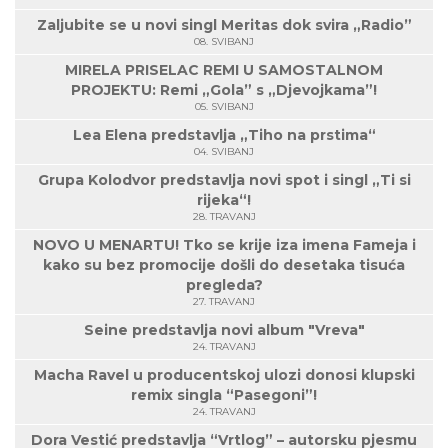
Zaljubite se u novi singl Meritas dok svira „Radio”
08. SVIBANJ
MIRELA PRISELAC REMI U SAMOSTALNOM
PROJEKTU: Remi „Gola” s „Djevojkama”!
05. SVIBANJ
Lea Elena predstavlja „Tiho na prstima“
04. SVIBANJ
Grupa Kolodvor predstavlja novi spot i singl „Ti si
rijeka“!
28. TRAVANJ
NOVO U MENARTU! Tko se krije iza imena Fameja i
kako su bez promocije došli do desetaka tisuća
pregleda?
27. TRAVANJ
Seine predstavlja novi album "Vreva"
24. TRAVANJ
Macha Ravel u producentskoj ulozi donosi klupski
remix singla “Pasegoni”!
24. TRAVANJ
Dora Vestić predstavlja “Vrtlog” – autorsku pjesmu