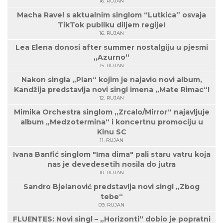
16. RUJAN
Macha Ravel s aktualnim singlom “Lutkica” osvaja
TikTok publiku diljem regije!
16. RUJAN
Lea Elena donosi after summer nostalgiju u pjesmi
„Azurno“
15. RUJAN
Nakon singla „Plan“ kojim je najavio novi album,
Kandžija predstavlja novi singl imena „Mate Rimac“!
12. RUJAN
Mimika Orchestra singlom „Zrcalo/Mirror“ najavljuje
album „Medzotermina“ i koncertnu promociju u
Kinu SC
11. RUJAN
Ivana Banfić singlom "Ima dima" pali staru vatru koja
nas je devedesetih nosila do jutra
10. RUJAN
Sandro Bjelanović predstavlja novi singl „Zbog
tebe“
09. RUJAN
FLUENTES: Novi singl – „Horizonti“ dobio je popratni