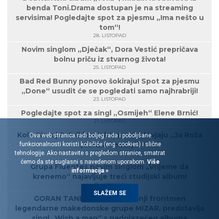
benda Toni.Drama dostupan je na streaming
servisima! Pogledajte spot za pjesmu „Ima nešto u
tom“!
28. LISTOPAD
Novim singlom „Dječak“, Dora Vestić prepričava
bolnu priču iz stvarnog života!
25. LISTOPAD
Bad Red Bunny ponovo šokiraju! Spot za pjesmu
„Done“ usudit će se pogledati samo najhrabriji!
23. LISTOPAD
Pogledajte spot za singl „Osmijeh“ Elene Brnić!
21. LISTOPAD
Kolo Slavuj & Folklorelektro predstavjaju „Ja Roža
Ova web stranica radi boljeg rada i poboljšane
(TonZa Remix)“!
funkcionalnosti koristi kolačiće (eng. cookies) i slične
tehnologije. Ako nastavite s pregledom stranice, smatrat
18. LISTOPAD
ćemo da ste suglasni s navedenom uporabom.
Više
Grupa Fluentes novim singlom „Vrijeme da
informacija »
krenemo“ najavljuje treći studijski album!
17. LISTOPAD
SLAŽEM SE
GORAN TANEVSKI - Nekadašnji frontmen
legendarne makedonske grupe MIZAR, predstavlja
singl „Wish a man“ s nadolazećeg albuma