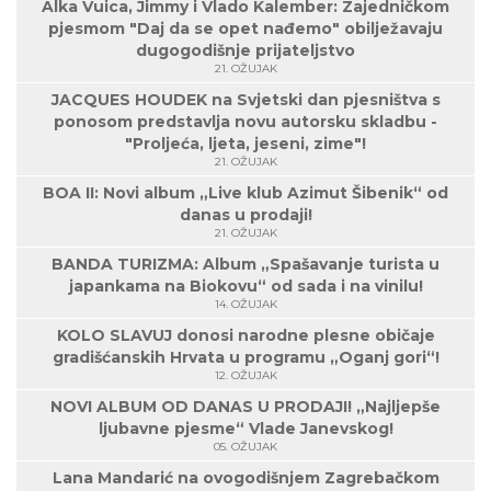
Alka Vuica, Jimmy i Vlado Kalember: Zajedničkom
pjesmom "Daj da se opet nađemo" obilježavaju
dugogodišnje prijateljstvo
21. OŽUJAK
JACQUES HOUDEK na Svjetski dan pjesništva s
ponosom predstavlja novu autorsku skladbu -
"Proljeća, ljeta, jeseni, zime"!
21. OŽUJAK
BOA II: Novi album „Live klub Azimut Šibenik“ od
danas u prodaji!
21. OŽUJAK
BANDA TURIZMA: Album „Spašavanje turista u
japankama na Biokovu“ od sada i na vinilu!
14. OŽUJAK
KOLO SLAVUJ donosi narodne plesne običaje
gradišćanskih Hrvata u programu „Oganj gori“!
12. OŽUJAK
NOVI ALBUM OD DANAS U PRODAJI! „Najljepše
ljubavne pjesme“ Vlade Janevskog!
05. OŽUJAK
Lana Mandarić na ovogodišnjem Zagrebačkom