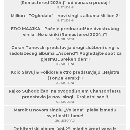
(Remastered 2024.)“ od danas u prodaji!
15. STUDENI
Million - "Ogledalo" - novi singl s albuma Million 2!
15. STUDENI
EDO MAAJKA - Počele prednarudžbe dvostrukog
vinila „No sikiriki (Remastered 2024.)“!
08. STUDENI
Goran Tanevski predstavlja drugi službeni singl s
nadolazećeg albuma „Ascend“! Pogledajte spot za
pjesmu „Sreken den“!
08. STUDENI
Kolo Slavuj & Folklorelektro predstavjaju „Hajstra
(TonZa Remix)“!
08. STUDENI
Rajko Suhodolčan, na ovogodišnjem Chansonfestu
predstavio je novi singl „Proljetni san“!
07. STUDENI
Marolt u novom singlu „Voljena“, pleše između
svjetlosti i tame!
28. LISTOPAD
Debitantski album „Vol.2“, mladih kreativaca iz