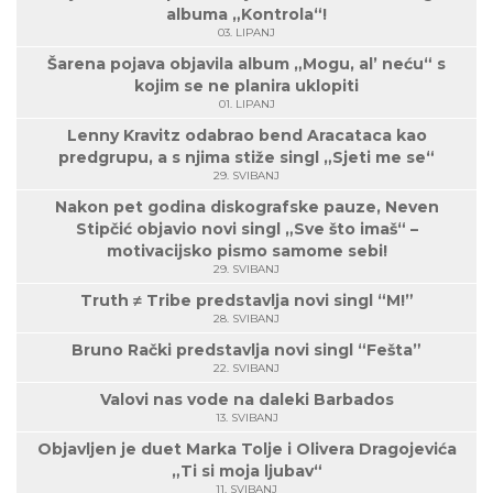
albuma „Kontrola“!
03. LIPANJ
Šarena pojava objavila album „Mogu, al’ neću“ s
kojim se ne planira uklopiti
01. LIPANJ
Lenny Kravitz odabrao bend Aracataca kao
predgrupu, a s njima stiže singl „Sjeti me se“
29. SVIBANJ
Nakon pet godina diskografske pauze, Neven
Stipčić objavio novi singl „Sve što imaš“ –
motivacijsko pismo samome sebi!
29. SVIBANJ
Truth ≠ Tribe predstavlja novi singl “M!”
28. SVIBANJ
Bruno Rački predstavlja novi singl “Fešta”
22. SVIBANJ
Valovi nas vode na daleki Barbados
13. SVIBANJ
Objavljen je duet Marka Tolje i Olivera Dragojevića
„Ti si moja ljubav“
11. SVIBANJ