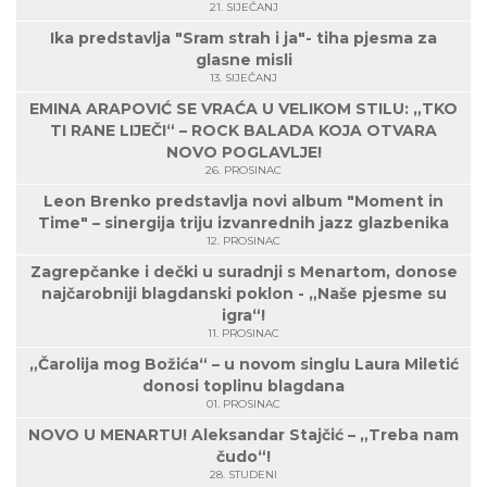
21. SIJEČANJ
Ika predstavlja "Sram strah i ja"- tiha pjesma za
glasne misli
13. SIJEČANJ
EMINA ARAPOVIĆ SE VRAĆA U VELIKOM STILU: „TKO
TI RANE LIJEČI“ – ROCK BALADA KOJA OTVARA
NOVO POGLAVLJE!
26. PROSINAC
Leon Brenko predstavlja novi album "Moment in
Time" – sinergija triju izvanrednih jazz glazbenika
12. PROSINAC
Zagrepčanke i dečki u suradnji s Menartom, donose
najčarobniji blagdanski poklon - „Naše pjesme su
igra“!
11. PROSINAC
„Čarolija mog Božića“ – u novom singlu Laura Miletić
donosi toplinu blagdana
01. PROSINAC
NOVO U MENARTU! Aleksandar Stajčić – „Treba nam
čudo“!
28. STUDENI