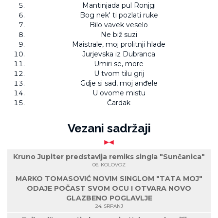
Mantinjada pul Ronjgi
Bog nek' ti pozlati ruke
Bilo vavek veselo
Ne biž suzi
Maistrale, moj prolitnji hlade
Jurjevska iz Dubranca
Umiri se, more
U tvom tilu grij
Gdje si sad, moj anđele
U ovome mistu
Čardak
Vezani sadržaji
Kruno Jupiter predstavlja remiks singla "Sunčanica"
06. KOLOVOZ
MARKO TOMASOVIĆ NOVIM SINGLOM "TATA MOJ"
ODAJE POČAST SVOM OCU I OTVARA NOVO
GLAZBENO POGLAVLJE
24. SRPANJ