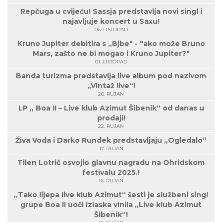
Repčuga u cvijeću! Sassja predstavlja novi singl i
najavljuje koncert u Saxu!
06. LISTOPAD
Kruno Jupiter debitira s „Bjbe" - "ako može Bruno
Mars, zašto ne bi mogao i Kruno Jupiter?"
01. LISTOPAD
Banda turizma predstavlja live album pod nazivom
„Vintaž live“!
26. RUJAN
LP „ Boa II – Live klub Azimut Šibenik“ od danas u
prodaji!
22. RUJAN
Živa Voda i Darko Rundek predstavljaju „Ogledalo“
17. RUJAN
Tilen Lotrič osvojio glavnu nagradu na Ohridskom
festivalu 2025.!
16. RUJAN
„Tako lijepa live klub Azimut“ šesti je službeni singl
grupe Boa II uoči izlaska vinila „Live klub Azimut
Šibenik“!