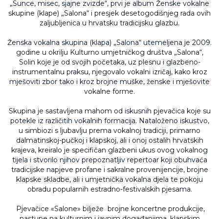
„Sunce, misec, sjajne zvizde“, prvi je album Ženske vokalne
skupine (klape) „Salona“ i presjek desetogodišnjeg rada ovih
zaljubljenica u hrvatsku tradicijsku glazbu.
Ženska vokalna skupina (klapa) „Salona“ utemeljena je 2009.
godine u okrilju Kulturno umjetničkog društva „Salona“,
Solin koje je od svojih početaka, uz plesnu i glazbeno-
instrumentalnu praksu, njegovalo vokalni izričaj, kako kroz
mješoviti zbor tako i kroz brojne muške, ženske i mješovite
vokalne forme.
Skupina je sastavljena mahom od iskusnih pjevačica koje su
potekle iz različitih vokalnih formacija. Nataloženo iskustvo,
u simbiozi s ljubavlju prema vokalnoj tradiciji, primarno
dalmatinskoj-pučkoj i klapskoj, ali i onoj ostalih hrvatskih
krajeva, kreiralo je specifičan glazbeni ukus ovog vokalnog
tijela i stvorilo njihov prepoznatljiv repertoar koji obuhvaća
tradicijske napjeve profane i sakralne provenijencije, brojne
klapske skladbe, ali i umjetnička vokalna djela te pokoju
obradu popularnih estradno-festivalskih pjesama.
Pjevačice «Salone» bilježe brojne koncertne produkcije,
nastupe na kulturnim i javnim događanjima, klapskim