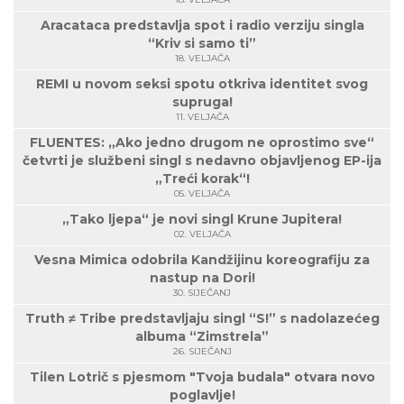
Aracataca predstavlja spot i radio verziju singla
“Kriv si samo ti”
18. VELJAČA
REMI u novom seksi spotu otkriva identitet svog
supruga!
11. VELJAČA
FLUENTES: „Ako jedno drugom ne oprostimo sve“
četvrti je službeni singl s nedavno objavljenog EP-ija
„Treći korak“!
05. VELJAČA
„Tako ljepa“ je novi singl Krune Jupitera!
02. VELJAČA
Vesna Mimica odobrila Kandžijinu koreografiju za
nastup na Dori!
30. SIJEČANJ
Truth ≠ Tribe predstavljaju singl “S!” s nadolazećeg
albuma “Zimstrela”
26. SIJEČANJ
Tilen Lotrič s pjesmom "Tvoja budala" otvara novo
poglavlje!