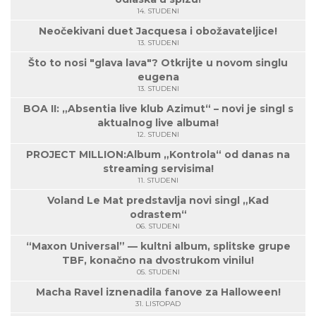
14. STUDENI
Neočekivani duet Jacquesa i obožavateljice!
13. STUDENI
Što to nosi "glava lava"? Otkrijte u novom singlu
eugena
13. STUDENI
BOA II: „Absentia live klub Azimut“ – novi je singl s
aktualnog live albuma!
12. STUDENI
PROJECT MILLION:Album „Kontrola“ od danas na
streaming servisima!
11. STUDENI
Voland Le Mat predstavlja novi singl „Kad
odrastem“
06. STUDENI
“Maxon Universal” — kultni album, splitske grupe
TBF, konačno na dvostrukom vinilu!
05. STUDENI
Macha Ravel iznenadila fanove za Halloween!
31. LISTOPAD