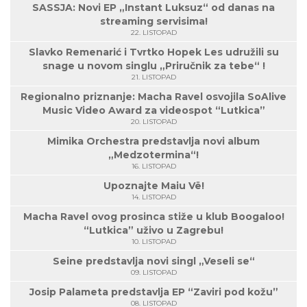
SASSJA: Novi EP „Instant Luksuz“ od danas na
streaming servisima!
22. LISTOPAD
Slavko Remenarić i Tvrtko Hopek Les udružili su
snage u novom singlu „Priručnik za tebe“ !
21. LISTOPAD
Regionalno priznanje: Macha Ravel osvojila SoAlive
Music Video Award za videospot “Lutkica”
20. LISTOPAD
Mimika Orchestra predstavlja novi album
„Medzotermina“!
16. LISTOPAD
Upoznajte Maiu Vë!
14. LISTOPAD
Macha Ravel ovog prosinca stiže u klub Boogaloo!
“Lutkica” uživo u Zagrebu!
10. LISTOPAD
Seine predstavlja novi singl „Veseli se“
09. LISTOPAD
Josip Palameta predstavlja EP “Zaviri pod kožu”
08. LISTOPAD