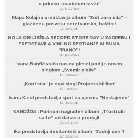
o prkosu i osobnom rastu!
22. TRAVANJ
Klapa Kolajna predstavlja album “Zori zoro bila” –
glazbenu posvetu neretvanskoj baštini!
21. TRAVANJ
NOLA OBILJEŽILA RECORD STORE DAY U ZAGREBU I
PREDSTAVILA VINILNO REIZDANJE ALBUMA
“PIANO”!
20. TRAVANJ
Ivana Banfić vraća nas na plesni podij s novim
singlom „Svemir pleše”
17. TRAVANJ
„Kontrola“ je novi singl Projecta Million!
13. TRAVANJ
Ivana Kindl predstavlja spot za pjesmu "Nestajemo"
10. TRAVANJ
KANDŽIJA : Porinom nagrađen album „Trostruki
salto“ od danas u prodaji!
30. OŽUJAK
Ika predstavlja debitantski album “Zadnji dan”!
27. OŽUJAK