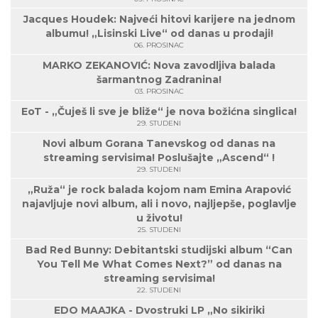
Jacques Houdek: Najveći hitovi karijere na jednom
albumu! „Lisinski Live“ od danas u prodaji!
06. PROSINAC
MARKO ZEKANOVIĆ: Nova zavodljiva balada
šarmantnog Zadranina!
03. PROSINAC
EoT - „Čuješ li sve je bliže“ je nova božićna singlica!
29. STUDENI
Novi album Gorana Tanevskog od danas na
streaming servisima! Poslušajte „Ascend“ !
29. STUDENI
„Ruža“ je rock balada kojom nam Emina Arapović
najavljuje novi album, ali i novo, najljepše, poglavlje
u životu!
25. STUDENI
Bad Red Bunny: Debitantski studijski album “Can
You Tell Me What Comes Next?” od danas na
streaming servisima!
22. STUDENI
EDO MAAJKA - Dvostruki LP „No sikiriki