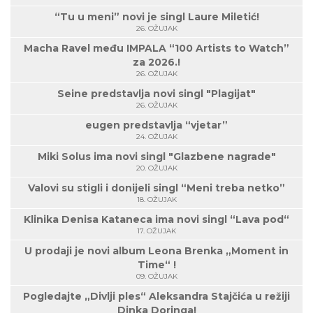
“Tu u meni” novi je singl Laure Miletić!
26. OŽUJAK
Macha Ravel među IMPALA “100 Artists to Watch”
za 2026.!
26. OŽUJAK
Seine predstavlja novi singl "Plagijat"
26. OŽUJAK
eugen predstavlja “vjetar”
24. OŽUJAK
Miki Solus ima novi singl "Glazbene nagrade"
20. OŽUJAK
Valovi su stigli i donijeli singl “Meni treba netko”
18. OŽUJAK
Klinika Denisa Kataneca ima novi singl “Lava pod“
17. OŽUJAK
U prodaji je novi album Leona Brenka „Moment in
Time“ !
09. OŽUJAK
Pogledajte „Divlji ples“ Aleksandra Stajčića u režiji
Dinka Doringa!