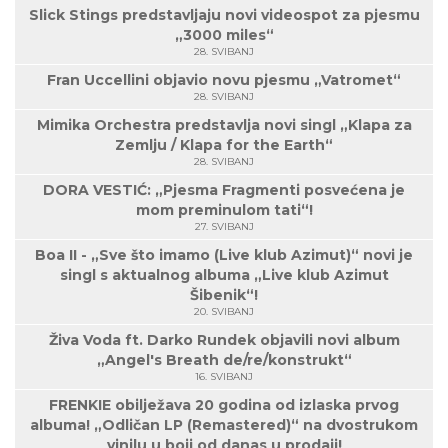
Slick Stings predstavljaju novi videospot za pjesmu
„3000 miles“
28. SVIBANJ
Fran Uccellini objavio novu pjesmu „Vatromet“
28. SVIBANJ
Mimika Orchestra predstavlja novi singl „Klapa za
Zemlju / Klapa for the Earth“
28. SVIBANJ
DORA VESTIĆ: „Pjesma Fragmenti posvećena je
mom preminulom tati“!
27. SVIBANJ
Boa II - „Sve što imamo (Live klub Azimut)“ novi je
singl s aktualnog albuma „Live klub Azimut
Šibenik“!
20. SVIBANJ
Živa Voda ft. Darko Rundek objavili novi album
„Angel's Breath de/re/konstrukt“
16. SVIBANJ
FRENKIE obilježava 20 godina od izlaska prvog
albuma! „Odličan LP (Remastered)“ na dvostrukom
vinilu u boji od danas u prodaji!