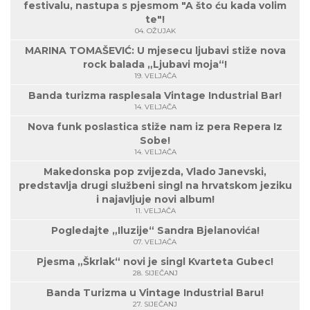
festivalu, nastupa s pjesmom "A što ću kada volim
te"!
04. OŽUJAK
MARINA TOMAŠEVIĆ: U mjesecu ljubavi stiže nova
rock balada „Ljubavi moja“!
19. VELJAČA
Banda turizma rasplesala Vintage Industrial Bar!
14. VELJAČA
Nova funk poslastica stiže nam iz pera Repera Iz
Sobe!
14. VELJAČA
Makedonska pop zvijezda, Vlado Janevski,
predstavlja drugi službeni singl na hrvatskom jeziku
i najavljuje novi album!
11. VELJAČA
Pogledajte „Iluzije“ Sandra Bjelanovića!
07. VELJAČA
Pjesma „Škrlak“ novi je singl Kvarteta Gubec!
28. SIJEČANJ
Banda Turizma u Vintage Industrial Baru!
27. SIJEČANJ