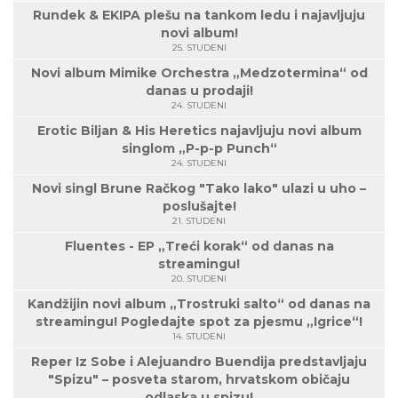
Rundek & EKIPA plešu na tankom ledu i najavljuju
novi album!
25. STUDENI
Novi album Mimike Orchestra „Medzotermina“ od
danas u prodaji!
24. STUDENI
Erotic Biljan & His Heretics najavljuju novi album
singlom „P-p-p Punch“
24. STUDENI
Novi singl Brune Račkog "Tako lako" ulazi u uho –
poslušajte!
21. STUDENI
Fluentes - EP „Treći korak“ od danas na
streamingu!
20. STUDENI
Kandžijin novi album „Trostruki salto“ od danas na
streamingu! Pogledajte spot za pjesmu „Igrice“!
14. STUDENI
Reper Iz Sobe i Alejuandro Buendija predstavljaju
"Spizu" – posveta starom, hrvatskom običaju
odlaska u spizu!