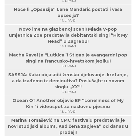
18. LIPANJ
Hoće li „Opsesija“ Lane Mandarić postati i vaša
opsesija?
17. LIPANJ
Novo ime na glazbenoj sceni! Mlada V-pop
umjetnica Zoe predstavila debitantski singl “Hit My
Head” u Zagrebu!
16. LIPANJ
Macha Ravel je “Lutkica”! Stigao je avangardni pop
singl na francusko-hrvatskom jeziku!
16. LIPANJ
SASSJA: Kako objasniti žensko djelovanje, kretanje,
a da izađemo iz deminutiva? Poslušajte u novom
singlu „XX“!
16. LIPANJ
Ocean Of Another objavio EP “Loneliness of My
Kin” i videospot za naslovnu pjesmu
13. LIPANJ
Marina Tomašević na CMC festivalu predstavila je
novi studijski album! „Kad žena zapjeva“ od danas u
prodaji!