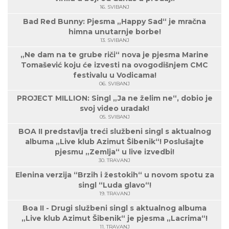
16. SVIBANJ
Bad Red Bunny: Pjesma „Happy Sad“ je mračna
himna unutarnje borbe!
13. SVIBANJ
„Ne dam na te grube riči“ nova je pjesma Marine
Tomašević koju će izvesti na ovogodišnjem CMC
festivalu u Vodicama!
06. SVIBANJ
PROJECT MILLION: Singl „Ja ne želim ne“, dobio je
svoj video uradak!
05. SVIBANJ
BOA II predstavlja treći službeni singl s aktualnog
albuma „Live klub Azimut Šibenik“! Poslušajte
pjesmu „Zemlja“ u live izvedbi!
30. TRAVANJ
Elenina verzija “Brzih i žestokih“ u novom spotu za
singl “Luda glavo“!
19. TRAVANJ
Boa II - Drugi službeni singl s aktualnog albuma
„Live klub Azimut Šibenik“ je pjesma „Lacrima“!
11. TRAVANJ