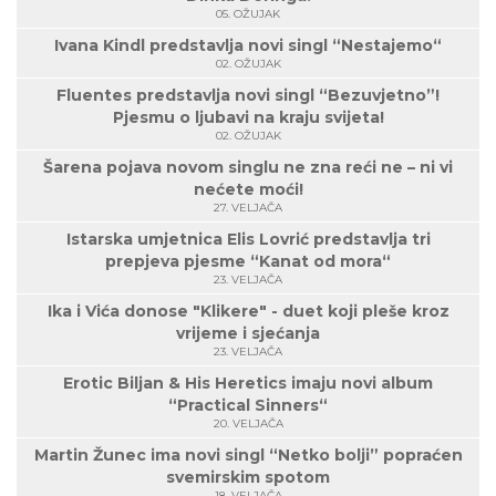
05. OŽUJAK
Ivana Kindl predstavlja novi singl “Nestajemo“
02. OŽUJAK
Fluentes predstavlja novi singl “Bezuvjetno”!
Pjesmu o ljubavi na kraju svijeta!
02. OŽUJAK
Šarena pojava novom singlu ne zna reći ne – ni vi
nećete moći!
27. VELJAČA
Istarska umjetnica Elis Lovrić predstavlja tri
prepjeva pjesme “Kanat od mora“
23. VELJAČA
Ika i Vića donose "Klikere" - duet koji pleše kroz
vrijeme i sjećanja
23. VELJAČA
Erotic Biljan & His Heretics imaju novi album
“Practical Sinners“
20. VELJAČA
Martin Žunec ima novi singl “Netko bolji” popraćen
svemirskim spotom
18. VELJAČA