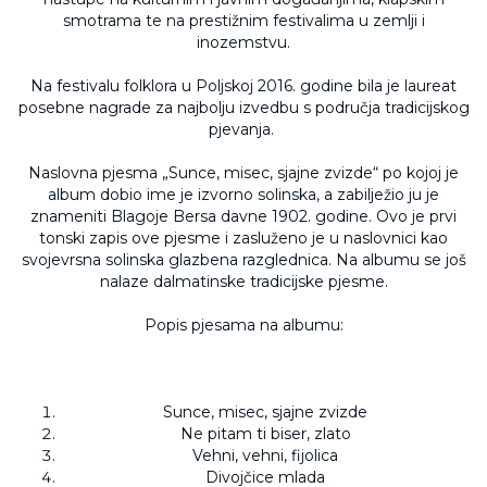
smotrama te na prestižnim festivalima u zemlji i
inozemstvu.
Na festivalu folklora u Poljskoj 2016. godine bila je laureat
posebne nagrade za najbolju izvedbu s područja tradicijskog
pjevanja.
Naslovna pjesma „Sunce, misec, sjajne zvizde“ po kojoj je
album dobio ime je izvorno solinska, a zabilježio ju je
znameniti Blagoje Bersa davne 1902. godine. Ovo je prvi
tonski zapis ove pjesme i zasluženo je u naslovnici kao
svojevrsna solinska glazbena razglednica. Na albumu se još
nalaze dalmatinske tradicijske pjesme.
Popis pjesama na albumu:
Sunce, misec, sjajne zvizde
Ne pitam ti biser, zlato
Vehni, vehni, fijolica
Divojčice mlada