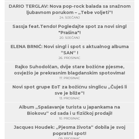
DARIO TERGLAV: Nova pop-rock balada sa snažnom
ljubavnom porukom – „Tebe voljeti“!
24. SIJEČANJ
Sassja feat.Tendo! Pogledajte spot za novi singl
"Prašina"!
20. SIJEČANJ
ELENA BRNIĆ: Novi singl i spot s aktualnog albuma
“SAN“ !
26. PROSINAC
Rajko Suhodolčan, dvije stare božićne pjesme,
osvježio je prekrasnim blagdanskim spotovima!
17. PROSINAC
Novi spot grupe EoT za božićnu singlicu „Čuješ li
sve je bliže“!
13. PROSINAC
Album „Spašavanje turista u japankama na
Biokovu“ od sada i u fizičkoj prodaji!
10. PROSINAC
Jacques Houdek: „Pjesma života“ dobila je svoj
popratni spot!
09. PROSINAC