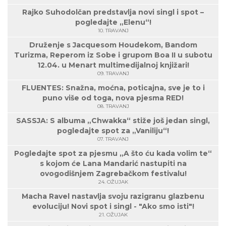
Rajko Suhodolčan predstavlja novi singl i spot –
pogledajte „Elenu“!
10. TRAVANJ
Druženje s Jacquesom Houdekom, Bandom
Turizma, Reperom iz Sobe i grupom Boa II u subotu
12.04. u Menart multimedijalnoj knjižari!
09. TRAVANJ
FLUENTES: Snažna, moćna, poticajna, sve je to i
puno više od toga, nova pjesma RED!
08. TRAVANJ
SASSJA: S albuma „Chwakka“ stiže još jedan singl,
pogledajte spot za „Vaniliju“!
07. TRAVANJ
Pogledajte spot za pjesmu „A što ću kada volim te“
s kojom će Lana Mandarić nastupiti na
ovogodišnjem Zagrebačkom festivalu!
24. OŽUJAK
Macha Ravel nastavlja svoju razigranu glazbenu
evoluciju! Novi spot i singl - "Ako smo isti"!
21. OŽUJAK