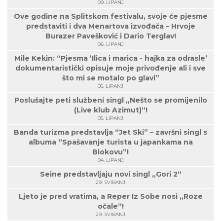
09. LIPANJ
Ove godine na Splitskom festivalu, svoje će pjesme
predstaviti i dva Menartova izvođača – Hrvoje
Burazer Pavešković i Dario Terglav!
06. LIPANJ
Mile Kekin: “Pjesma ’Ilica i marica - hajka za odrasle’
dokumentaristički opisuje moje privođenje ali i sve
što mi se motalo po glavi”
05. LIPANJ
Poslušajte peti službeni singl „Nešto se promijenilo
(Live klub Azimut)“!
05. LIPANJ
Banda turizma predstavlja “Jet Ski” – završni singl s
albuma “Spašavanje turista u japankama na
Biokovu”!
04. LIPANJ
Seine predstavljaju novi singl „Gori 2“
29. SVIBANJ
Ljeto je pred vratima, a Reper Iz Sobe nosi „Roze
očale“!
29. SVIBANJ