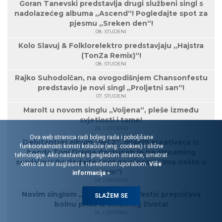
Goran Tanevski predstavlja drugi službeni singl s
nadolazećeg albuma „Ascend“! Pogledajte spot za
pjesmu „Sreken den“!
08. STUDENI
Kolo Slavuj & Folklorelektro predstavjaju „Hajstra
(TonZa Remix)“!
08. STUDENI
Rajko Suhodolčan, na ovogodišnjem Chansonfestu
predstavio je novi singl „Proljetni san“!
07. STUDENI
Marolt u novom singlu „Voljena“, pleše između
svjetlosti i tame!
28. LISTOPAD
Ova web stranica radi boljeg rada i poboljšane
Debitantski album „Vol.2“, mladih kreativaca iz
funkcionalnosti koristi kolačiće (eng. cookies) i slične
benda Toni.Drama dostupan je na streaming
tehnologije. Ako nastavite s pregledom stranice, smatrat
servisima! Pogledajte spot za pjesmu „Ima nešto u
ćemo da ste suglasni s navedenom uporabom.
Više
tom“!
informacija »
28. LISTOPAD
Novim singlom „Dječak“, Dora Vestić prepričava
SLAŽEM SE
bolnu priču iz stvarnog života!
25. LISTOPAD