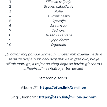
Slika se mijenja
Sretno uzbuđenje
Polje
Ti imaš nešto
Opsesija
Ja sam za
Jednom
Ja samo sanjam
Lijepe dame
Ogledalo
„U ogromnoj ponudi domaćih i inozemnih izdanja, nadam
se da će ovaj album naći svoj put. Kako god bilo, bio je
užitak raditi ga, a to je ono zbog čega se bavim glazbom i
stihovima.“ –
zaključio je Remenarić.
Streamnig servisi:
Album „2“ :
https://bfan.link/2-million
Singl „Jednom“ :
https://bfan.link/million-jednom