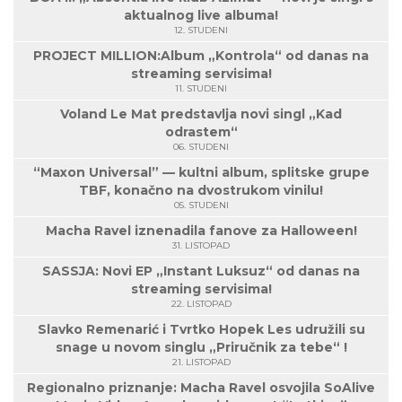
aktualnog live albuma!
12. STUDENI
PROJECT MILLION:Album „Kontrola“ od danas na
streaming servisima!
11. STUDENI
Voland Le Mat predstavlja novi singl „Kad
odrastem“
06. STUDENI
“Maxon Universal” — kultni album, splitske grupe
TBF, konačno na dvostrukom vinilu!
05. STUDENI
Macha Ravel iznenadila fanove za Halloween!
31. LISTOPAD
SASSJA: Novi EP „Instant Luksuz“ od danas na
streaming servisima!
22. LISTOPAD
Slavko Remenarić i Tvrtko Hopek Les udružili su
snage u novom singlu „Priručnik za tebe“ !
21. LISTOPAD
Regionalno priznanje: Macha Ravel osvojila SoAlive