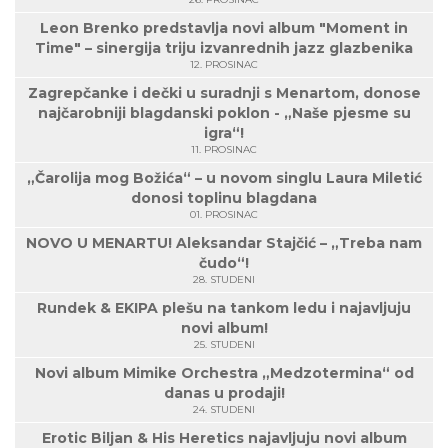
Leon Brenko predstavlja novi album "Moment in
Time" – sinergija triju izvanrednih jazz glazbenika
12. PROSINAC
Zagrepčanke i dečki u suradnji s Menartom, donose
najčarobniji blagdanski poklon - „Naše pjesme su
igra“!
11. PROSINAC
„Čarolija mog Božića“ – u novom singlu Laura Miletić
donosi toplinu blagdana
01. PROSINAC
NOVO U MENARTU! Aleksandar Stajčić – „Treba nam
čudo“!
28. STUDENI
Rundek & EKIPA plešu na tankom ledu i najavljuju
novi album!
25. STUDENI
Novi album Mimike Orchestra „Medzotermina“ od
danas u prodaji!
24. STUDENI
Erotic Biljan & His Heretics najavljuju novi album