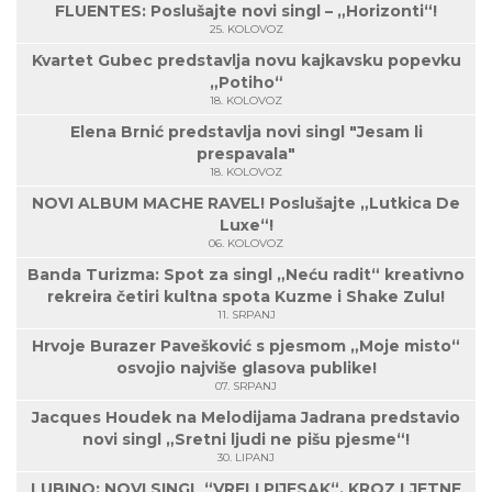
FLUENTES: Poslušajte novi singl – „Horizonti“!
25. KOLOVOZ
Kvartet Gubec predstavlja novu kajkavsku popevku
„Potiho“
18. KOLOVOZ
Elena Brnić predstavlja novi singl "Jesam li
prespavala"
18. KOLOVOZ
NOVI ALBUM MACHE RAVEL! Poslušajte „Lutkica De
Luxe“!
06. KOLOVOZ
Banda Turizma: Spot za singl „Neću radit“ kreativno
rekreira četiri kultna spota Kuzme i Shake Zulu!
11. SRPANJ
Hrvoje Burazer Pavešković s pjesmom „Moje misto“
osvojio najviše glasova publike!
07. SRPANJ
Jacques Houdek na Melodijama Jadrana predstavio
novi singl „Sretni ljudi ne pišu pjesme“!
30. LIPANJ
LUBINO: NOVI SINGL “VRELI PIJESAK“, KROZ LJETNE