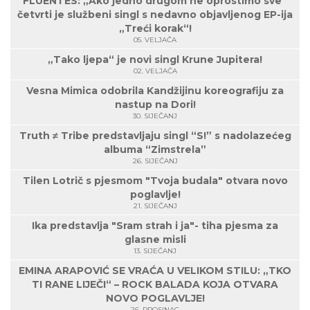
FLUENTES: „Ako jedno drugom ne oprostimo sve“
četvrti je službeni singl s nedavno objavljenog EP-ija
„Treći korak“!
05. VELJAČA
„Tako ljepa“ je novi singl Krune Jupitera!
02. VELJAČA
Vesna Mimica odobrila Kandžijinu koreografiju za
nastup na Dori!
30. SIJEČANJ
Truth ≠ Tribe predstavljaju singl “S!” s nadolazećeg
albuma “Zimstrela”
26. SIJEČANJ
Tilen Lotrič s pjesmom "Tvoja budala" otvara novo
poglavlje!
21. SIJEČANJ
Ika predstavlja "Sram strah i ja"- tiha pjesma za
glasne misli
13. SIJEČANJ
EMINA ARAPOVIĆ SE VRAĆA U VELIKOM STILU: „TKO
TI RANE LIJEČI“ – ROCK BALADA KOJA OTVARA
NOVO POGLAVLJE!
26. PROSINAC