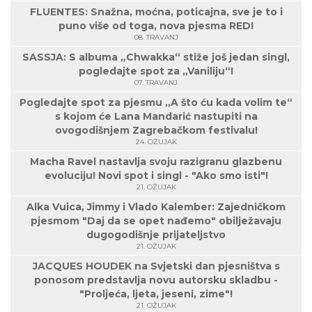
FLUENTES: Snažna, moćna, poticajna, sve je to i
puno više od toga, nova pjesma RED!
08. TRAVANJ
SASSJA: S albuma „Chwakka“ stiže još jedan singl,
pogledajte spot za „Vaniliju“!
07. TRAVANJ
Pogledajte spot za pjesmu „A što ću kada volim te“
s kojom će Lana Mandarić nastupiti na
ovogodišnjem Zagrebačkom festivalu!
24. OŽUJAK
Macha Ravel nastavlja svoju razigranu glazbenu
evoluciju! Novi spot i singl - "Ako smo isti"!
21. OŽUJAK
Alka Vuica, Jimmy i Vlado Kalember: Zajedničkom
pjesmom "Daj da se opet nađemo" obilježavaju
dugogodišnje prijateljstvo
21. OŽUJAK
JACQUES HOUDEK na Svjetski dan pjesništva s
ponosom predstavlja novu autorsku skladbu -
"Proljeća, ljeta, jeseni, zime"!
21. OŽUJAK