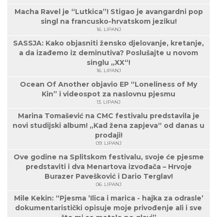
Macha Ravel je “Lutkica”! Stigao je avangardni pop
singl na francusko-hrvatskom jeziku!
16. LIPANJ
SASSJA: Kako objasniti žensko djelovanje, kretanje,
a da izađemo iz deminutiva? Poslušajte u novom
singlu „XX“!
16. LIPANJ
Ocean Of Another objavio EP “Loneliness of My
Kin” i videospot za naslovnu pjesmu
13. LIPANJ
Marina Tomašević na CMC festivalu predstavila je
novi studijski album! „Kad žena zapjeva“ od danas u
prodaji!
09. LIPANJ
Ove godine na Splitskom festivalu, svoje će pjesme
predstaviti i dva Menartova izvođača – Hrvoje
Burazer Pavešković i Dario Terglav!
06. LIPANJ
Mile Kekin: “Pjesma ’Ilica i marica - hajka za odrasle’
dokumentaristički opisuje moje privođenje ali i sve