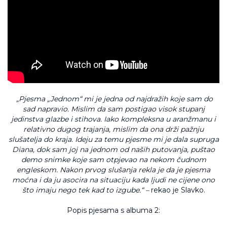
„Pjesma „Jednom“ mi je jedna od najdražih koje sam do
sad napravio. Mislim da sam postigao visok stupanj
jedinstva glazbe i stihova. Iako kompleksna u aranžmanu i
relativno dugog trajanja, mislim da ona drži pažnju
slušatelja do kraja. Ideju za temu pjesme mi je dala supruga
Diana, dok sam joj na jednom od naših putovanja, puštao
demo snimke koje sam otpjevao na nekom čudnom
engleskom. Nakon prvog slušanja rekla je da je pjesma
moćna i da ju asocira na situaciju kada ljudi ne cijene ono
što imaju nego tek kad to izgube.“ –
rekao je Slavko.
Popis pjesama s albuma 2: