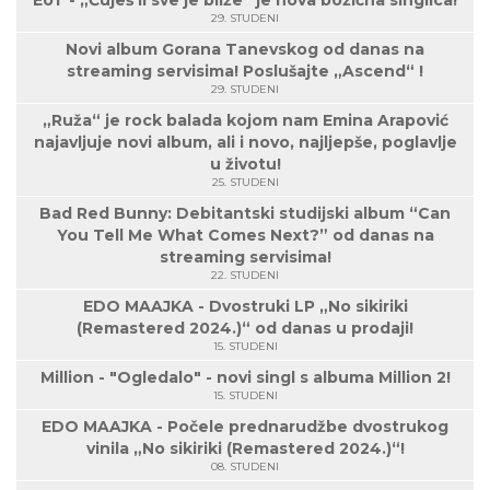
29. STUDENI
Novi album Gorana Tanevskog od danas na
streaming servisima! Poslušajte „Ascend“ !
29. STUDENI
„Ruža“ je rock balada kojom nam Emina Arapović
najavljuje novi album, ali i novo, najljepše, poglavlje
u životu!
25. STUDENI
Bad Red Bunny: Debitantski studijski album “Can
You Tell Me What Comes Next?” od danas na
streaming servisima!
22. STUDENI
EDO MAAJKA - Dvostruki LP „No sikiriki
(Remastered 2024.)“ od danas u prodaji!
15. STUDENI
Million - "Ogledalo" - novi singl s albuma Million 2!
15. STUDENI
EDO MAAJKA - Počele prednarudžbe dvostrukog
vinila „No sikiriki (Remastered 2024.)“!
08. STUDENI