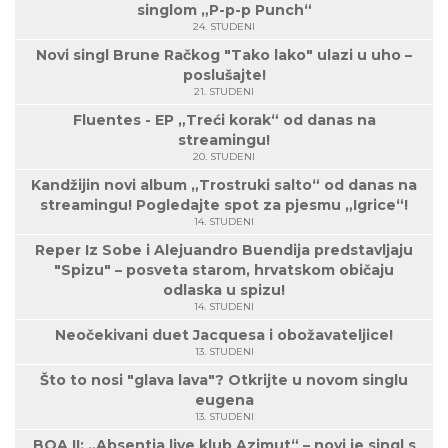
singlom „P-p-p Punch“
24. STUDENI
Novi singl Brune Račkog "Tako lako" ulazi u uho –
poslušajte!
21. STUDENI
Fluentes - EP „Treći korak“ od danas na
streamingu!
20. STUDENI
Kandžijin novi album „Trostruki salto“ od danas na
streamingu! Pogledajte spot za pjesmu „Igrice“!
14. STUDENI
Reper Iz Sobe i Alejuandro Buendija predstavljaju
"Spizu" – posveta starom, hrvatskom običaju
odlaska u spizu!
14. STUDENI
Neočekivani duet Jacquesa i obožavateljice!
13. STUDENI
Što to nosi "glava lava"? Otkrijte u novom singlu
eugena
13. STUDENI
BOA II: „Absentia live klub Azimut“ – novi je singl s