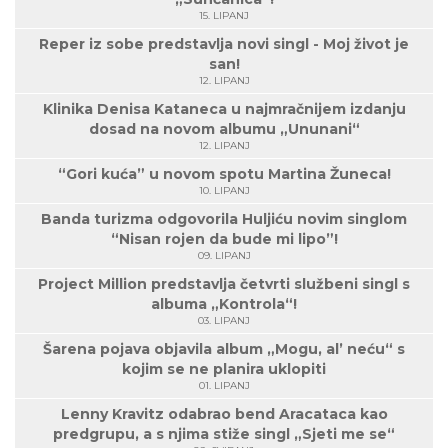
15. LIPANJ
Reper iz sobe predstavlja novi singl - Moj život je
san!
12. LIPANJ
Klinika Denisa Kataneca u najmračnijem izdanju
dosad na novom albumu „Ununani“
12. LIPANJ
“Gori kuća” u novom spotu Martina Žuneca!
10. LIPANJ
Banda turizma odgovorila Huljiću novim singlom
“Nisan rojen da bude mi lipo”!
09. LIPANJ
Project Million predstavlja četvrti službeni singl s
albuma „Kontrola“!
03. LIPANJ
Šarena pojava objavila album „Mogu, al’ neću“ s
kojim se ne planira uklopiti
01. LIPANJ
Lenny Kravitz odabrao bend Aracataca kao
predgrupu, a s njima stiže singl „Sjeti me se“