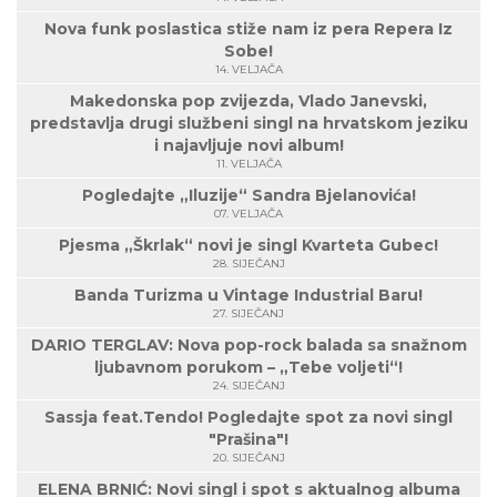
Nova funk poslastica stiže nam iz pera Repera Iz
Sobe!
14. VELJAČA
Makedonska pop zvijezda, Vlado Janevski,
predstavlja drugi službeni singl na hrvatskom jeziku
i najavljuje novi album!
11. VELJAČA
Pogledajte „Iluzije“ Sandra Bjelanovića!
07. VELJAČA
Pjesma „Škrlak“ novi je singl Kvarteta Gubec!
28. SIJEČANJ
Banda Turizma u Vintage Industrial Baru!
27. SIJEČANJ
DARIO TERGLAV: Nova pop-rock balada sa snažnom
ljubavnom porukom – „Tebe voljeti“!
24. SIJEČANJ
Sassja feat.Tendo! Pogledajte spot za novi singl
"Prašina"!
20. SIJEČANJ
ELENA BRNIĆ: Novi singl i spot s aktualnog albuma