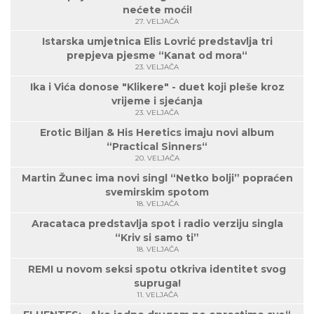
nećete moći!
27. VELJAČA
Istarska umjetnica Elis Lovrić predstavlja tri
prepjeva pjesme “Kanat od mora“
23. VELJAČA
Ika i Vića donose "Klikere" - duet koji pleše kroz
vrijeme i sjećanja
23. VELJAČA
Erotic Biljan & His Heretics imaju novi album
“Practical Sinners“
20. VELJAČA
Martin Žunec ima novi singl “Netko bolji” popraćen
svemirskim spotom
18. VELJAČA
Aracataca predstavlja spot i radio verziju singla
“Kriv si samo ti”
18. VELJAČA
REMI u novom seksi spotu otkriva identitet svog
supruga!
11. VELJAČA