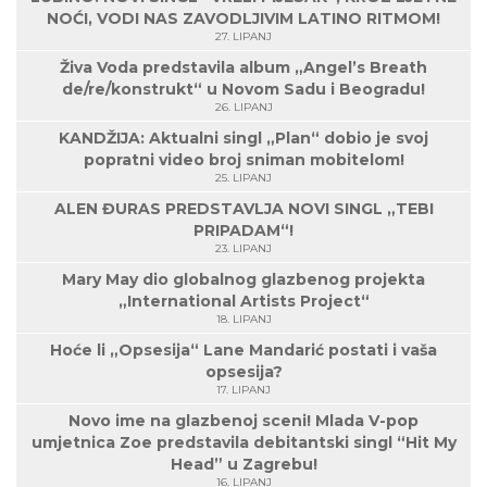
NOĆI, VODI NAS ZAVODLJIVIM LATINO RITMOM!
27. LIPANJ
Živa Voda predstavila album „Angel’s Breath
de/re/konstrukt“ u Novom Sadu i Beogradu!
26. LIPANJ
KANDŽIJA: Aktualni singl „Plan“ dobio je svoj
popratni video broj sniman mobitelom!
25. LIPANJ
ALEN ĐURAS PREDSTAVLJA NOVI SINGL „TEBI
PRIPADAM“!
23. LIPANJ
Mary May dio globalnog glazbenog projekta
„International Artists Project“
18. LIPANJ
Hoće li „Opsesija“ Lane Mandarić postati i vaša
opsesija?
17. LIPANJ
Novo ime na glazbenoj sceni! Mlada V-pop
umjetnica Zoe predstavila debitantski singl “Hit My
Head” u Zagrebu!
16. LIPANJ