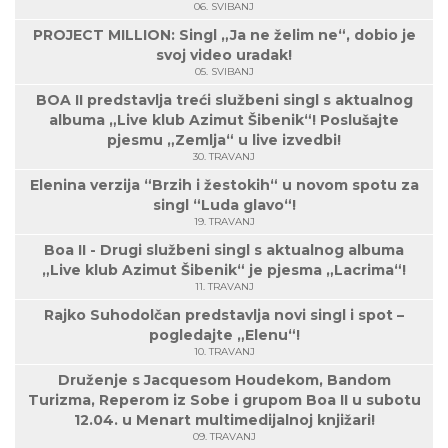
06. SVIBANJ
PROJECT MILLION: Singl „Ja ne želim ne“, dobio je
svoj video uradak!
05. SVIBANJ
BOA II predstavlja treći službeni singl s aktualnog
albuma „Live klub Azimut Šibenik“! Poslušajte
pjesmu „Zemlja“ u live izvedbi!
30. TRAVANJ
Elenina verzija “Brzih i žestokih“ u novom spotu za
singl “Luda glavo“!
19. TRAVANJ
Boa II - Drugi službeni singl s aktualnog albuma
„Live klub Azimut Šibenik“ je pjesma „Lacrima“!
11. TRAVANJ
Rajko Suhodolčan predstavlja novi singl i spot –
pogledajte „Elenu“!
10. TRAVANJ
Druženje s Jacquesom Houdekom, Bandom
Turizma, Reperom iz Sobe i grupom Boa II u subotu
12.04. u Menart multimedijalnoj knjižari!
09. TRAVANJ