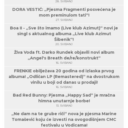
28. SVIBANJ
DORA VESTIĆ: „Pjesma Fragmenti posvećena je
mom preminulom tati“!
27. SVIBANJ
Boa II - „Sve što imamo (Live klub Azimut)“ novi je
singl s aktualnog albuma „Live klub Azimut
Šibenik“!
20. SVIBANJ
Živa Voda ft. Darko Rundek objavili novi album
„Angel's Breath de/re/konstrukt“
16. SVIBANJ
FRENKIE obilježava 20 godina od izlaska prvog
albuma! „Odličan LP (Remastered)“ na dvostrukom
vinilu u boji od danas u prodaji!
16. SVIBANJ
Bad Red Bunny: Pjesma „Happy Sad“ je mračna
himna unutarnje borbe!
13. SVIBANJ
„Ne dam na te grube riči“ nova je pjesma Marine
Tomašević koju će izvesti na ovogodišnjem CMC
festivalu u Vodicama!