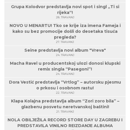
Grupa Kolodvor predstavlja novi spot i singl „Ti si
rijeka“!
28. TRAVANJ
NOVO U MENARTU! Tko se krije iza imena Fameja i
kako su bez promocije došli do desetaka tisuća
pregleda?
27. TRAVANJ
Seine predstavlja novi album "Vreva"
24. TRAVANJ
Macha Ravel u producentskoj ulozi donosi klupski
remix singla “Pasegoni”!
24. TRAVANJ
Dora Vestić predstavlja “Vrtlog” – autorsku pjesmu
o prkosu i osobnom rastu!
22. TRAVANJ
Klapa Kolajna predstavlja album “Zori zoro bila” –
glazbenu posvetu neretvanskoj baštini!
21. TRAVANJ
NOLA OBILJEŽILA RECORD STORE DAY U ZAGREBU I
PREDSTAVILA VINILNO REIZDANJE ALBUMA