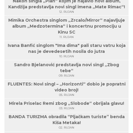
Nakon singla „Plan“ kojim je najavio novi album,
Kandžija predstavlja novi singl imena „Mate Rimac“!
12. RUJAN
Mimika Orchestra singlom „Zrcalo/Mirror“ najavljuje
album „Medzotermina“ i koncertnu promociju u
Kinu SC
11. RUJAN
Ivana Banfić singlom "Ima dima" pali staru vatru koja
nas je devedesetih nosila do jutra
10. RUJAN
Sandro Bjelanović predstavlja novi singl „Zbog
tebe“
09. RUJAN
FLUENTES: Novi singl – „Horizonti“ dobio je popratni
video broj!
05. RUJAN
Mirela Priselac Remi zbog „Slobode“ obrijala glavu!
03. RUJAN
BANDA TURIZMA obradila “Pljačkam turiste” benda
Kiša Metaka!
02. RUJAN