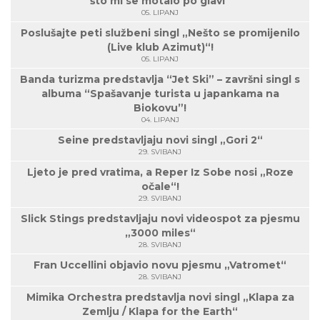
što mi se motalo po glavi”
05. LIPANJ
Poslušajte peti službeni singl „Nešto se promijenilo
(Live klub Azimut)“!
05. LIPANJ
Banda turizma predstavlja “Jet Ski” – završni singl s
albuma “Spašavanje turista u japankama na
Biokovu”!
04. LIPANJ
Seine predstavljaju novi singl „Gori 2“
29. SVIBANJ
Ljeto je pred vratima, a Reper Iz Sobe nosi „Roze
očale“!
29. SVIBANJ
Slick Stings predstavljaju novi videospot za pjesmu
„3000 miles“
28. SVIBANJ
Fran Uccellini objavio novu pjesmu „Vatromet“
28. SVIBANJ
Mimika Orchestra predstavlja novi singl „Klapa za
Zemlju / Klapa for the Earth“