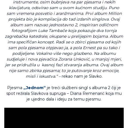
instrumente, osim bubnjeva na par pjesama i nekih
klavijatura, odsvirao sam u svom kućnom studiju. Puno
sam vremena posvetio i aranžmanima. Prvi album Million
projekta bio je kompilacija do tad izdanih singlova. Ovaj
album sam nazvao jednostavno 2, inspiriran odličnom
fotografijom Luke Tambače koja pokazuje dva tornja
zagrebačka katedrale, okupane u prelijepim bojama. Album
ima specifičan koncept. Radi se o zbirci pjesama od kojih
sam pola pjesama otpjevao ja, a pola Ernest pa su tako i
podijeljene. Vokalno više nego glazbeno. Na albumu
sudjeluje i nova pjevačica Zorana Unković, u manjoj mjeri,
jer se pridružila u kasnoj fazi stvaranja albuma. Ovaj album
nije samo zbirka pjesama; to je putovanje kroz emocije,
misli i iskustva.“ –
rekao nam je Slavko.
Pjesma
„Jednom“
je treći službeni singl s albuma 2 čiji je
spot režirala Slavkova supruga – Diana Remenarić koja mu
je ujedno dala i ideju za temu pjesmu.