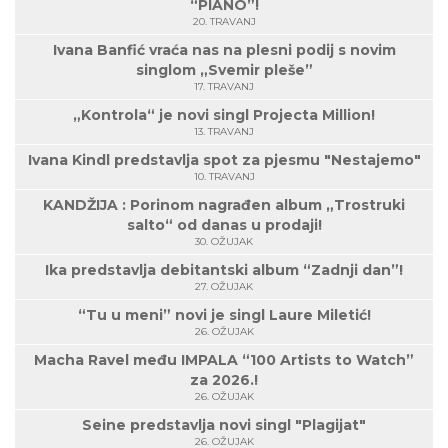
“PIANO”!
20. TRAVANJ
Ivana Banfić vraća nas na plesni podij s novim
singlom „Svemir pleše”
17. TRAVANJ
„Kontrola“ je novi singl Projecta Million!
13. TRAVANJ
Ivana Kindl predstavlja spot za pjesmu "Nestajemo"
10. TRAVANJ
KANDŽIJA : Porinom nagrađen album „Trostruki
salto“ od danas u prodaji!
30. OŽUJAK
Ika predstavlja debitantski album “Zadnji dan”!
27. OŽUJAK
“Tu u meni” novi je singl Laure Miletić!
26. OŽUJAK
Macha Ravel među IMPALA “100 Artists to Watch”
za 2026.!
26. OŽUJAK
Seine predstavlja novi singl "Plagijat"
26. OŽUJAK