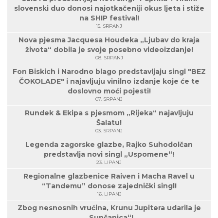
slovenski duo donosi najotkačeniji okus ljeta i stiže
na SHIP festival!
15. SRPANJ
Nova pjesma Jacquesa Houdeka „Ljubav do kraja
života“ dobila je svoje posebno videoizdanje!
08. SRPANJ
Fon Biskich i Narodno blago predstavljaju singl "BEZ
ČOKOLADE" i najavljuju vinilno izdanje koje će te
doslovno moći pojesti!
07. SRPANJ
Rundek & Ekipa s pjesmom „Rijeka“ najavljuju
Šalatu!
03. SRPANJ
Legenda zagorske glazbe, Rajko Suhodolčan
predstavlja novi singl „Uspomene“!
23. LIPANJ
Regionalne glazbenice Raiven i Macha Ravel u
“Tandemu” donose zajednički singl!
16. LIPANJ
Zbog nesnosnih vrućina, Krunu Jupitera udarila je
„Sunčanica“!