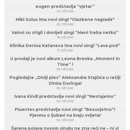
eugen predstavlja “vjetar”
24. OŽUJAK
Miki Solus ima novi singl "Glazbene nagrade"
20. OŽUJAK
Valovi su stigli i donijeli singl “Meni treba netko”
18. OŽUJAK
Klinika Denisa Kataneca ima novi singl “Lava pod“
17. OŽUJAK
U prodaji je novi album Leona Brenka „Moment in
Time“ !
09. OŽUJAK
Pogledajte „Divlji ples“ Aleksandra Stajčića u režiji
Dinka Doringa!
05. OŽUJAK
Ivana Kindl predstavlja novi singl “Nestajemo“
02. OŽUJAK
Fluentes predstavlja novi singl “Bezuvjetno”!
Pjesmu o ljubavi na kraju svijeta!
02. OŽUJAK
Šarena pojava novom singlu ne zna reći ne – ni vi