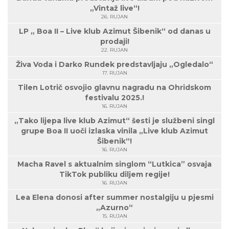
„Vintaž live“!
26. RUJAN
LP „ Boa II – Live klub Azimut Šibenik“ od danas u
prodaji!
22. RUJAN
Živa Voda i Darko Rundek predstavljaju „Ogledalo“
17. RUJAN
Tilen Lotrič osvojio glavnu nagradu na Ohridskom
festivalu 2025.!
16. RUJAN
„Tako lijepa live klub Azimut“ šesti je službeni singl
grupe Boa II uoči izlaska vinila „Live klub Azimut
Šibenik“!
16. RUJAN
Macha Ravel s aktualnim singlom “Lutkica” osvaja
TikTok publiku diljem regije!
16. RUJAN
Lea Elena donosi after summer nostalgiju u pjesmi
„Azurno“
15. RUJAN