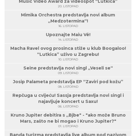
Music Video Award za videospot “Lutkica”
20. LISTOPAD
Mimika Orchestra predstavlja novi album
„Medzotermina“!
16. LISTOPAD
Upoznajte Maiu Vë!
14. LISTOPAD
Macha Ravel ovog prosinca stiže u klub Boogaloo!
“Lutkica” uživo u Zagrebu!
10. LISTOPAD
Seine predstavlja novi singl „Veseli se“
09. LISTOPAD
Josip Palameta predstavlja EP “Zaviri pod kožu”
08. LISTOPAD
Repčuga u cvijeću! Sassja predstavlja novi singl i
najavljuje koncert u Saxu!
06. LISTOPAD
Kruno Jupiter debitira s „Bjbe" - "ako može Bruno
Mars, zašto ne bi mogao i Kruno Jupiter?"
01. LISTOPAD
Banda turizma predstavlja live album pod nazivom