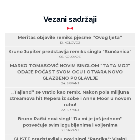
Vezani sadržaji
Meritas objavile remiks pjesme “Ovog ljeta”
10. KOLOVOZ
Kruno Jupiter predstavlja remiks singla "Sunčanica"
06. KOLOVOZ
MARKO TOMASOVIĆ NOVIM SINGLOM "TATA MOJ"
ODAJE POČAST SVOM OCU I OTVARA NOVO
GLAZBENO POGLAVLJE
24. SRPANJ
„Tajland“ se vratio kao remix. Nakon pola milijuna
streamova hit Repera iz sobe i Anne Moor u novom
ruhu!
22. SRPANJ
Bruno Rački novi singl “Da mi je još jednom”
posvećuje svim izgubljenima i voljenima
21. SRPANJ
GLISTE predstavljaju novi singl "Paprika": Viralni