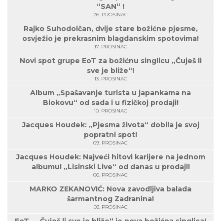
“SAN“ !
26. PROSINAC
Rajko Suhodolčan, dvije stare božićne pjesme,
osvježio je prekrasnim blagdanskim spotovima!
17. PROSINAC
Novi spot grupe EoT za božićnu singlicu „Čuješ li
sve je bliže“!
13. PROSINAC
Album „Spašavanje turista u japankama na
Biokovu“ od sada i u fizičkoj prodaji!
10. PROSINAC
Jacques Houdek: „Pjesma života“ dobila je svoj
popratni spot!
09. PROSINAC
Jacques Houdek: Najveći hitovi karijere na jednom
albumu! „Lisinski Live“ od danas u prodaji!
06. PROSINAC
MARKO ZEKANOVIĆ: Nova zavodljiva balada
šarmantnog Zadranina!
03. PROSINAC
EoT - „Čuješ li sve je bliže“ je nova božićna singlica!