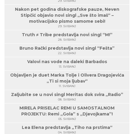
29. SVIBANJ
Nakon pet godina diskografske pauze, Neven
Stipčić objavio novi singl „Sve što imaš“ –
motivacijsko pismo samome sebi!
29. SVIBANJ
Truth ≠ Tribe predstavlja novi singl “M!”
28. SVIBANJ
Bruno Rački predstavlja novi singl “Fešta”
22. SVIBANJ
Valovi nas vode na daleki Barbados
13. SVIBANJ
Objavljen je duet Marka Tolje i Olivera Dragojevića
„Ti si moja ljubav“
11. SVIBANJ
Zaljubite se u novi singl Meritas dok svira „Radio”
08. SVIBANJ
MIRELA PRISELAC REMI U SAMOSTALNOM
PROJEKTU: Remi „Gola” s „Djevojkama”!
05. SVIBANJ
Lea Elena predstavlja „Tiho na prstima“
04. SVIBANJ