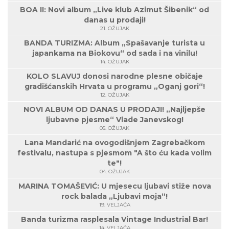
BOA II: Novi album „Live klub Azimut Šibenik“ od
danas u prodaji!
21. OŽUJAK
BANDA TURIZMA: Album „Spašavanje turista u
japankama na Biokovu“ od sada i na vinilu!
14. OŽUJAK
KOLO SLAVUJ donosi narodne plesne običaje
gradišćanskih Hrvata u programu „Oganj gori“!
12. OŽUJAK
NOVI ALBUM OD DANAS U PRODAJI! „Najljepše
ljubavne pjesme“ Vlade Janevskog!
05. OŽUJAK
Lana Mandarić na ovogodišnjem Zagrebačkom
festivalu, nastupa s pjesmom "A što ću kada volim
te"!
04. OŽUJAK
MARINA TOMAŠEVIĆ: U mjesecu ljubavi stiže nova
rock balada „Ljubavi moja“!
19. VELJAČA
Banda turizma rasplesala Vintage Industrial Bar!
14. VELJAČA