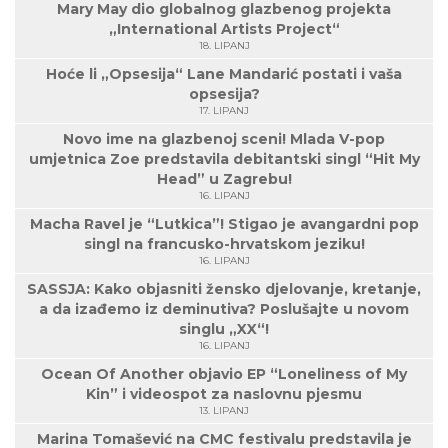
Mary May dio globalnog glazbenog projekta
„International Artists Project“
18. LIPANJ
Hoće li „Opsesija“ Lane Mandarić postati i vaša
opsesija?
17. LIPANJ
Novo ime na glazbenoj sceni! Mlada V-pop
umjetnica Zoe predstavila debitantski singl “Hit My
Head” u Zagrebu!
16. LIPANJ
Macha Ravel je “Lutkica”! Stigao je avangardni pop
singl na francusko-hrvatskom jeziku!
16. LIPANJ
SASSJA: Kako objasniti žensko djelovanje, kretanje,
a da izađemo iz deminutiva? Poslušajte u novom
singlu „XX“!
16. LIPANJ
Ocean Of Another objavio EP “Loneliness of My
Kin” i videospot za naslovnu pjesmu
13. LIPANJ
Marina Tomašević na CMC festivalu predstavila je