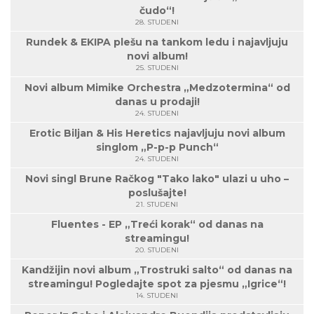
čudo“!
28. STUDENI
Rundek & EKIPA plešu na tankom ledu i najavljuju
novi album!
25. STUDENI
Novi album Mimike Orchestra „Medzotermina“ od
danas u prodaji!
24. STUDENI
Erotic Biljan & His Heretics najavljuju novi album
singlom „P-p-p Punch“
24. STUDENI
Novi singl Brune Račkog "Tako lako" ulazi u uho –
poslušajte!
21. STUDENI
Fluentes - EP „Treći korak“ od danas na
streamingu!
20. STUDENI
Kandžijin novi album „Trostruki salto“ od danas na
streamingu! Pogledajte spot za pjesmu „Igrice“!
14. STUDENI