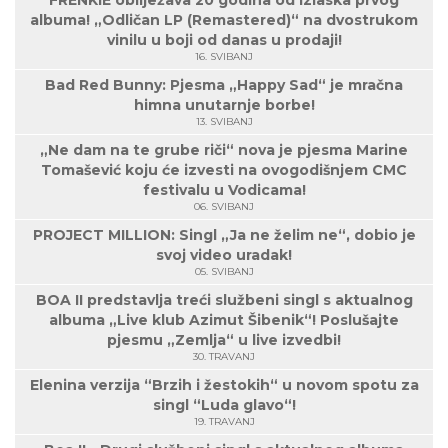
FRENKIE obilježava 20 godina od izlaska prvog
albuma! „Odličan LP (Remastered)“ na dvostrukom
vinilu u boji od danas u prodaji!
16. SVIBANJ
Bad Red Bunny: Pjesma „Happy Sad“ je mračna
himna unutarnje borbe!
13. SVIBANJ
„Ne dam na te grube riči“ nova je pjesma Marine
Tomašević koju će izvesti na ovogodišnjem CMC
festivalu u Vodicama!
06. SVIBANJ
PROJECT MILLION: Singl „Ja ne želim ne“, dobio je
svoj video uradak!
05. SVIBANJ
BOA II predstavlja treći službeni singl s aktualnog
albuma „Live klub Azimut Šibenik“! Poslušajte
pjesmu „Zemlja“ u live izvedbi!
30. TRAVANJ
Elenina verzija “Brzih i žestokih“ u novom spotu za
singl “Luda glavo“!
19. TRAVANJ