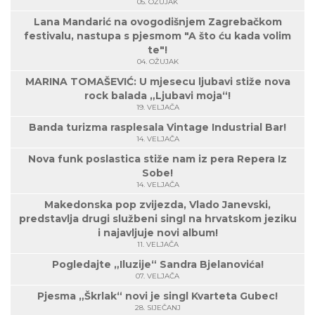
05. OŽUJAK
Lana Mandarić na ovogodišnjem Zagrebačkom
festivalu, nastupa s pjesmom "A što ću kada volim
te"!
04. OŽUJAK
MARINA TOMAŠEVIĆ: U mjesecu ljubavi stiže nova
rock balada „Ljubavi moja“!
19. VELJAČA
Banda turizma rasplesala Vintage Industrial Bar!
14. VELJAČA
Nova funk poslastica stiže nam iz pera Repera Iz
Sobe!
14. VELJAČA
Makedonska pop zvijezda, Vlado Janevski,
predstavlja drugi službeni singl na hrvatskom jeziku
i najavljuje novi album!
11. VELJAČA
Pogledajte „Iluzije“ Sandra Bjelanovića!
07. VELJAČA
Pjesma „Škrlak“ novi je singl Kvarteta Gubec!
28. SIJEČANJ