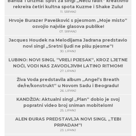
Banda Turizma: Spot za singl „Neću radit“ kreativno
rekreira četiri kultna spota Kuzme i Shake Zulu!
11. SRPANJ
Hrvoje Burazer Pavešković s pjesmom „Moje misto“
osvojio najviše glasova publike!
07. SRPANJ
Jacques Houdek na Melodijama Jadrana predstavio
novi singl „Sretni ljudi ne pišu pjesme“!
30. LIPANJ
LUBINO: NOVI SINGL “VRELI PIJESAK“, KROZ LJETNE
NOĆI, VODI NAS ZAVODLJIVIM LATINO RITMOM!
27. LIPANJ
Živa Voda predstavila album „Angel’s Breath
de/re/konstrukt“ u Novom Sadu i Beogradu!
26. LIPANJ
KANDŽIJA: Aktualni singl „Plan“ dobio je svoj
popratni video broj sniman mobitelom!
25. LIPANJ
ALEN ĐURAS PREDSTAVLJA NOVI SINGL „TEBI
PRIPADAM“!
23. LIPANJ