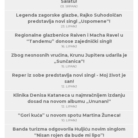
Šalatu!
03. SRPANJ
Legenda zagorske glazbe, Rajko Suhodolčan
predstavlja novi singl „Uspomene“!
23. LIPANJ
Regionalne glazbenice Raiven i Macha Ravel u
“Tandemu” donose zajednički singl!
16. LIPANJ
Zbog nesnosnih vrućina, Krunu Jupitera udarila je
„Sunčanica“!
15. LIPANJ
Reper iz sobe predstavlja novi singl - Moj život je
san!
12. LIPANJ
Klinika Denisa Kataneca u najmračnijem izdanju
dosad na novom albumu „Ununani“
12. LIPANJ
“Gori kuća” u novom spotu Martina Žuneca!
10. LIPANJ
Banda turizma odgovorila Huljiću novim singlom
“Nisan rojen da bude mi lipo”!