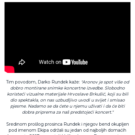
Tim povodom, Darko Rundek kaže:
"Aronov je spot više od
dobro montirane snimke koncertne izvedbe. Slobodno
koristeći vizualne materijale Hrvoslave Brkušić, koji su bili
dio spektakla, on nas uzbudljivo uvodi u svijet i smisao
pjesme. Nadamo se da ćete u njemu uživati i da će biti
dobra priprema za naš predstojeći koncert."
Sredinom prošlog prosinca Rundek i njegov bend okupljen
pod imenom Ekipa održali su jedan od najboljih domaćih