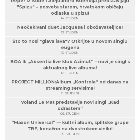
Reper Iz Sobe i Alejuandro Buendija predstavljaju
"Spizu" – posveta starom, hrvatskom običaju
odlaska u spizu!
14. STUDENI
Neočekivani duet Jacquesa i obožavateljice!
13. STUDENI
Što to nosi "glava lava"? Otkrijte u novom singlu
eugena
13. STUDENI
BOA II: „Absentia live klub Azimut“ – novi je singl s
aktualnog live albuma!
12. STUDENI
PROJECT MILLION:Album „Kontrola“ od danas na
streaming servisima!
11. STUDENI
Voland Le Mat predstavlja novi singl „Kad
odrastem“
06. STUDENI
“Maxon Universal” — kultni album, splitske grupe
TBF, konačno na dvostrukom vinilu!
05. STUDENI