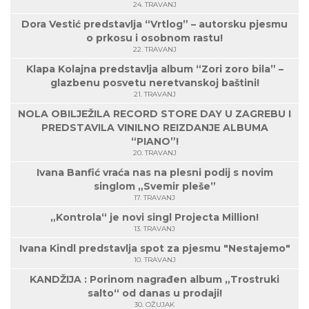
24. TRAVANJ
Dora Vestić predstavlja “Vrtlog” – autorsku pjesmu
o prkosu i osobnom rastu!
22. TRAVANJ
Klapa Kolajna predstavlja album “Zori zoro bila” –
glazbenu posvetu neretvanskoj baštini!
21. TRAVANJ
NOLA OBILJEŽILA RECORD STORE DAY U ZAGREBU I
PREDSTAVILA VINILNO REIZDANJE ALBUMA
“PIANO”!
20. TRAVANJ
Ivana Banfić vraća nas na plesni podij s novim
singlom „Svemir pleše”
17. TRAVANJ
„Kontrola“ je novi singl Projecta Million!
13. TRAVANJ
Ivana Kindl predstavlja spot za pjesmu "Nestajemo"
10. TRAVANJ
KANDŽIJA : Porinom nagrađen album „Trostruki
salto“ od danas u prodaji!
30. OŽUJAK