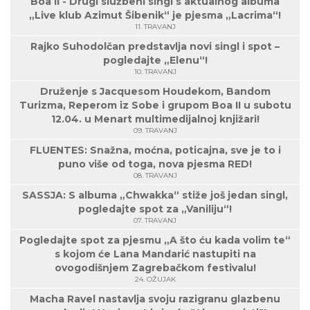
Boa II - Drugi službeni singl s aktualnog albuma
„Live klub Azimut Šibenik“ je pjesma „Lacrima“!
11. TRAVANJ
Rajko Suhodolčan predstavlja novi singl i spot –
pogledajte „Elenu“!
10. TRAVANJ
Druženje s Jacquesom Houdekom, Bandom
Turizma, Reperom iz Sobe i grupom Boa II u subotu
12.04. u Menart multimedijalnoj knjižari!
09. TRAVANJ
FLUENTES: Snažna, moćna, poticajna, sve je to i
puno više od toga, nova pjesma RED!
08. TRAVANJ
SASSJA: S albuma „Chwakka“ stiže još jedan singl,
pogledajte spot za „Vaniliju“!
07. TRAVANJ
Pogledajte spot za pjesmu „A što ću kada volim te“
s kojom će Lana Mandarić nastupiti na
ovogodišnjem Zagrebačkom festivalu!
24. OŽUJAK
Macha Ravel nastavlja svoju razigranu glazbenu