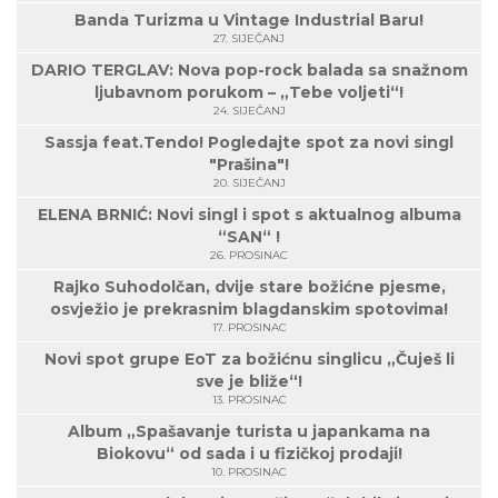
Banda Turizma u Vintage Industrial Baru!
27. SIJEČANJ
DARIO TERGLAV: Nova pop-rock balada sa snažnom
ljubavnom porukom – „Tebe voljeti“!
24. SIJEČANJ
Sassja feat.Tendo! Pogledajte spot za novi singl
"Prašina"!
20. SIJEČANJ
ELENA BRNIĆ: Novi singl i spot s aktualnog albuma
“SAN“ !
26. PROSINAC
Rajko Suhodolčan, dvije stare božićne pjesme,
osvježio je prekrasnim blagdanskim spotovima!
17. PROSINAC
Novi spot grupe EoT za božićnu singlicu „Čuješ li
sve je bliže“!
13. PROSINAC
Album „Spašavanje turista u japankama na
Biokovu“ od sada i u fizičkoj prodaji!
10. PROSINAC