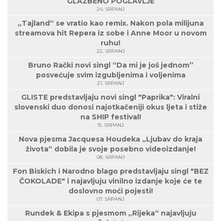
GLAZBENO POGLAVLJE
24. SRPANJ
„Tajland“ se vratio kao remix. Nakon pola milijuna
streamova hit Repera iz sobe i Anne Moor u novom
ruhu!
22. SRPANJ
Bruno Rački novi singl “Da mi je još jednom”
posvećuje svim izgubljenima i voljenima
21. SRPANJ
GLISTE predstavljaju novi singl "Paprika": Viralni
slovenski duo donosi najotkačeniji okus ljeta i stiže
na SHIP festival!
15. SRPANJ
Nova pjesma Jacquesa Houdeka „Ljubav do kraja
života“ dobila je svoje posebno videoizdanje!
08. SRPANJ
Fon Biskich i Narodno blago predstavljaju singl "BEZ
ČOKOLADE" i najavljuju vinilno izdanje koje će te
doslovno moći pojesti!
07. SRPANJ
Rundek & Ekipa s pjesmom „Rijeka“ najavljuju