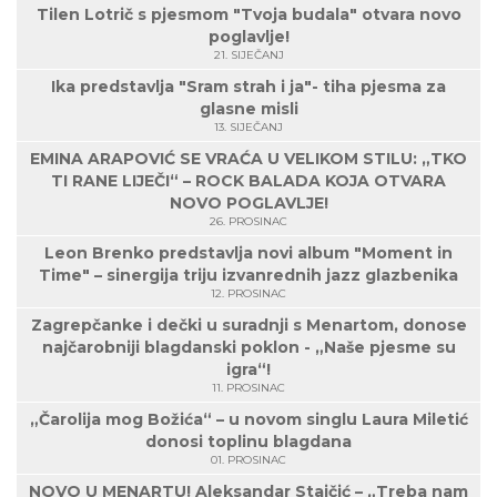
Tilen Lotrič s pjesmom "Tvoja budala" otvara novo
poglavlje!
21. SIJEČANJ
Ika predstavlja "Sram strah i ja"- tiha pjesma za
glasne misli
13. SIJEČANJ
EMINA ARAPOVIĆ SE VRAĆA U VELIKOM STILU: „TKO
TI RANE LIJEČI“ – ROCK BALADA KOJA OTVARA
NOVO POGLAVLJE!
26. PROSINAC
Leon Brenko predstavlja novi album "Moment in
Time" – sinergija triju izvanrednih jazz glazbenika
12. PROSINAC
Zagrepčanke i dečki u suradnji s Menartom, donose
najčarobniji blagdanski poklon - „Naše pjesme su
igra“!
11. PROSINAC
„Čarolija mog Božića“ – u novom singlu Laura Miletić
donosi toplinu blagdana
01. PROSINAC
NOVO U MENARTU! Aleksandar Stajčić – „Treba nam