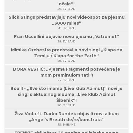
očale“!
29. SVIBANJ
Slick Stings predstavljaju novi videospot za pjesmu
„3000 miles“
28. SVIBANJ
Fran Uccellini objavio novu pjesmu „Vatromet“
28. SVIBANJ
Mimika Orchestra predstavlja novi singl „Klapa za
Zemlju / Klapa for the Earth“
28. SVIBANJ
DORA VESTIĆ: „Pjesma Fragmenti posvećena je
mom preminulom tati“!
27. SVIBANJ
Boa II - „Sve što imamo (Live klub Azimut)“ novi je
singl s aktualnog albuma „Live klub Azimut
Šibenik“!
20. SVIBANJ
Živa Voda ft. Darko Rundek objavili novi album
„Angel's Breath de/re/konstrukt“
16. SVIBANJ