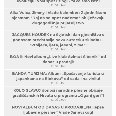
evoluciju! Novi spot i singl - "Ako smo isti"!
21. OŽUJAK
Alka Vuica, Jimmy i Vlado Kalember: Zajedničkom
pjesmom "Daj da se opet nađemo" obilježavaju
dugogodišnje prijateljstvo
21. OŽUJAK
JACQUES HOUDEK na Svjetski dan pjesništva s
ponosom predstavlja novu autorsku skladbu -
"Proljeća, ljeta, jeseni, zime"!
21. OŽUJAK
BOA II: Novi album „Live klub Azimut Šibenik“ od
danas u prodaji!
21. OŽUJAK
BANDA TURIZMA: Album „Spašavanje turista u
japankama na Biokovu“ od sada i na vinilu!
14. OŽUJAK
KOLO SLAVUJ donosi narodne plesne običaje
gradišćanskih Hrvata u programu „Oganj gori“!
12. OŽUJAK
NOVI ALBUM OD DANAS U PRODAJI! „Najljepše
ljubavne pjesme“ Vlade Janevskog!