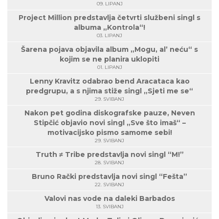
09. LIPANJ
Project Million predstavlja četvrti službeni singl s
albuma „Kontrola“!
03. LIPANJ
Šarena pojava objavila album „Mogu, al’ neću“ s
kojim se ne planira uklopiti
01. LIPANJ
Lenny Kravitz odabrao bend Aracataca kao
predgrupu, a s njima stiže singl „Sjeti me se“
29. SVIBANJ
Nakon pet godina diskografske pauze, Neven
Stipčić objavio novi singl „Sve što imaš“ –
motivacijsko pismo samome sebi!
29. SVIBANJ
Truth ≠ Tribe predstavlja novi singl “M!”
28. SVIBANJ
Bruno Rački predstavlja novi singl “Fešta”
22. SVIBANJ
Valovi nas vode na daleki Barbados
13. SVIBANJ