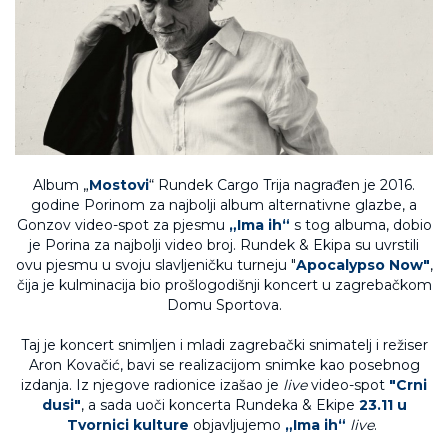
Album „
Mostovi
“ Rundek Cargo Trija nagrađen je 2016.
godine Porinom za najbolji album alternativne glazbe, a
Gonzov video-spot za pjesmu
„Ima ih“
s tog albuma, dobio
je Porina za najbolji video broj. Rundek & Ekipa su uvrstili
ovu pjesmu u svoju slavljeničku turneju "
Apocalypso Now"
,
čija je kulminacija bio prošlogodišnji koncert u zagrebačkom
Domu Sportova.
Taj je koncert snimljen i mladi zagrebački snimatelj i režiser
Aron Kovačić, bavi se realizacijom snimke kao posebnog
izdanja. Iz njegove radionice izašao je
live
video-spot
"Crni
dusi"
, a sada uoči koncerta Rundeka & Ekipe
23.11
u
Tvornici kulture
objavljujemo
„Ima ih“
live
.