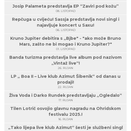
Josip Palameta predstavlja EP “Zaviri pod kožu”
08. LISTOPAD
Repčuga u cvijeću! Sassja predstavlja novi singl i
najavljuje koncert u Saxu!
06. LISTOPAD
Kruno Jupiter debitira s „Bjbe" - "ako može Bruno
Mars, zašto ne bi mogao i Kruno Jupiter?"
01. LISTOPAD
Banda turizma predstavlja live album pod nazivom
„Vintaž live“!
26. RUJAN
LP „ Boa II – Live klub Azimut Šibenik“ od danas u
prodaji!
22. RUJAN
Živa Voda i Darko Rundek predstavljaju „Ogledalo“
17. RUJAN
Tilen Lotrič osvojio glavnu nagradu na Ohridskom
festivalu 2025.!
16. RUJAN
„Tako lijepa live klub Azimut“ šesti je službeni singl