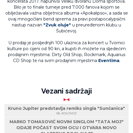
koncerata 2017. napunivši Veliku dvoranu Doma sportova.
Bilo je to finale turneje pred 7.000 fanova kojom se
obilježavala važna obljetnica albuma «Apokalipso», a sada se
ovaj mnogočlani bend sprema za pravi postapocalypsični
nastup nazvan
"Zvuk oluje"
u preuređenom klubu u
Šubićevoj.
U prodaji je posljednjih 100 ulaznica za koncert u Tvornici
kulture po cijeni od 90 kn, a kupiti ih možete na sljedećim
prodajnim mjestima: Dirty Old Shop, Rockmark, Aquarius
CD Shop te na svim prodajnim mjestima
Eventima
.
Vezani sadržaji
Kruno Jupiter predstavlja remiks singla "Sunčanica"
06. KOLOVOZ
MARKO TOMASOVIĆ NOVIM SINGLOM "TATA MOJ"
ODAJE POČAST SVOM OCU I OTVARA NOVO