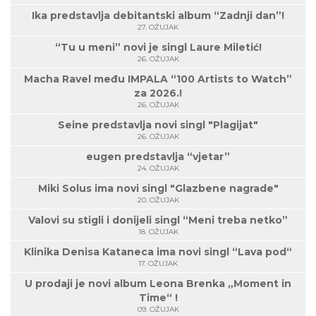
Ika predstavlja debitantski album “Zadnji dan”!
27. OŽUJAK
“Tu u meni” novi je singl Laure Miletić!
26. OŽUJAK
Macha Ravel među IMPALA “100 Artists to Watch”
za 2026.!
26. OŽUJAK
Seine predstavlja novi singl "Plagijat"
26. OŽUJAK
eugen predstavlja “vjetar”
24. OŽUJAK
Miki Solus ima novi singl "Glazbene nagrade"
20. OŽUJAK
Valovi su stigli i donijeli singl “Meni treba netko”
18. OŽUJAK
Klinika Denisa Kataneca ima novi singl “Lava pod“
17. OŽUJAK
U prodaji je novi album Leona Brenka „Moment in
Time“ !
09. OŽUJAK