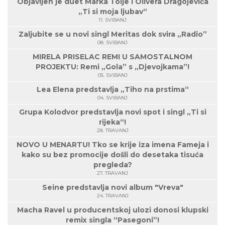
Objavljen je duet Marka Tolje i Olivera Dragojevića
„Ti si moja ljubav“
11. SVIBANJ
Zaljubite se u novi singl Meritas dok svira „Radio”
08. SVIBANJ
MIRELA PRISELAC REMI U SAMOSTALNOM
PROJEKTU: Remi „Gola” s „Djevojkama”!
05. SVIBANJ
Lea Elena predstavlja „Tiho na prstima“
04. SVIBANJ
Grupa Kolodvor predstavlja novi spot i singl „Ti si
rijeka“!
28. TRAVANJ
NOVO U MENARTU! Tko se krije iza imena Fameja i
kako su bez promocije došli do desetaka tisuća
pregleda?
27. TRAVANJ
Seine predstavlja novi album "Vreva"
24. TRAVANJ
Macha Ravel u producentskoj ulozi donosi klupski
remix singla “Pasegoni”!