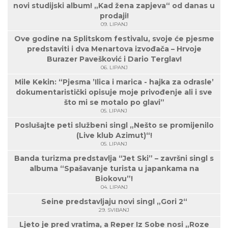
novi studijski album! „Kad žena zapjeva“ od danas u
prodaji!
09. LIPANJ
Ove godine na Splitskom festivalu, svoje će pjesme
predstaviti i dva Menartova izvođača – Hrvoje
Burazer Pavešković i Dario Terglav!
06. LIPANJ
Mile Kekin: “Pjesma ’Ilica i marica - hajka za odrasle’
dokumentaristički opisuje moje privođenje ali i sve
što mi se motalo po glavi”
05. LIPANJ
Poslušajte peti službeni singl „Nešto se promijenilo
(Live klub Azimut)“!
05. LIPANJ
Banda turizma predstavlja “Jet Ski” – završni singl s
albuma “Spašavanje turista u japankama na
Biokovu”!
04. LIPANJ
Seine predstavljaju novi singl „Gori 2“
29. SVIBANJ
Ljeto je pred vratima, a Reper Iz Sobe nosi „Roze