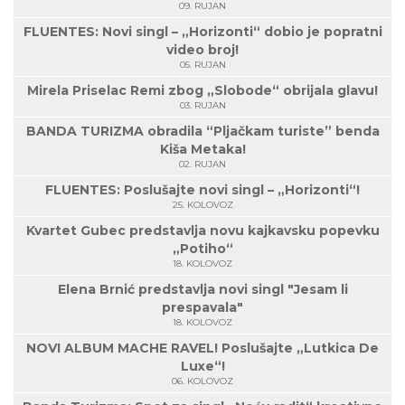
09. RUJAN
FLUENTES: Novi singl – „Horizonti“ dobio je popratni
video broj!
05. RUJAN
Mirela Priselac Remi zbog „Slobode“ obrijala glavu!
03. RUJAN
BANDA TURIZMA obradila “Pljačkam turiste” benda
Kiša Metaka!
02. RUJAN
FLUENTES: Poslušajte novi singl – „Horizonti“!
25. KOLOVOZ
Kvartet Gubec predstavlja novu kajkavsku popevku
„Potiho“
18. KOLOVOZ
Elena Brnić predstavlja novi singl "Jesam li
prespavala"
18. KOLOVOZ
NOVI ALBUM MACHE RAVEL! Poslušajte „Lutkica De
Luxe“!
06. KOLOVOZ