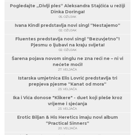
Pogledajte „Divlji ples“ Aleksandra Stajčića u režiji
Dinka Doringa!
05. OŽUJAK
Ivana Kindl predstavlja novi singl “Nestajemo“
02. OŽUJAK
Fluentes predstavlja novi singl “Bezuvjetno”!
Pjesmu o ljubavi na kraju svijeta!
02. OŽUJAK
Šarena pojava novom singlu ne zna reći ne – ni vi
nećete moći!
27. VELJAČA
Istarska umjetnica Elis Lovrić predstavlja tri
prepjeva pjesme “Kanat od mora“
23. VELJAČA
Ika i Vića donose "Klikere" - duet koji pleše kroz
vrijeme i sjećanja
23. VELJAČA
Erotic Biljan & His Heretics imaju novi album
“Practical Sinners“
20. VELJAČA