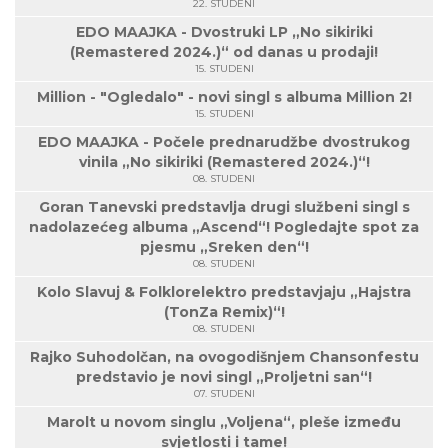
22. STUDENI
EDO MAAJKA - Dvostruki LP „No sikiriki
(Remastered 2024.)“ od danas u prodaji!
15. STUDENI
Million - "Ogledalo" - novi singl s albuma Million 2!
15. STUDENI
EDO MAAJKA - Počele prednarudžbe dvostrukog
vinila „No sikiriki (Remastered 2024.)“!
08. STUDENI
Goran Tanevski predstavlja drugi službeni singl s
nadolazećeg albuma „Ascend“! Pogledajte spot za
pjesmu „Sreken den“!
08. STUDENI
Kolo Slavuj & Folklorelektro predstavjaju „Hajstra
(TonZa Remix)“!
08. STUDENI
Rajko Suhodolčan, na ovogodišnjem Chansonfestu
predstavio je novi singl „Proljetni san“!
07. STUDENI
Marolt u novom singlu „Voljena“, pleše između
svjetlosti i tame!