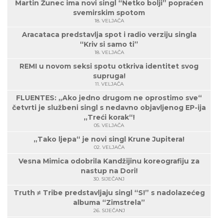
Martin Žunec ima novi singl “Netko bolji” popraćen
svemirskim spotom
18. VELJAČA
Aracataca predstavlja spot i radio verziju singla
“Kriv si samo ti”
18. VELJAČA
REMI u novom seksi spotu otkriva identitet svog
supruga!
11. VELJAČA
FLUENTES: „Ako jedno drugom ne oprostimo sve“
četvrti je službeni singl s nedavno objavljenog EP-ija
„Treći korak“!
05. VELJAČA
„Tako ljepa“ je novi singl Krune Jupitera!
02. VELJAČA
Vesna Mimica odobrila Kandžijinu koreografiju za
nastup na Dori!
30. SIJEČANJ
Truth ≠ Tribe predstavljaju singl “S!” s nadolazećeg
albuma “Zimstrela”
26. SIJEČANJ