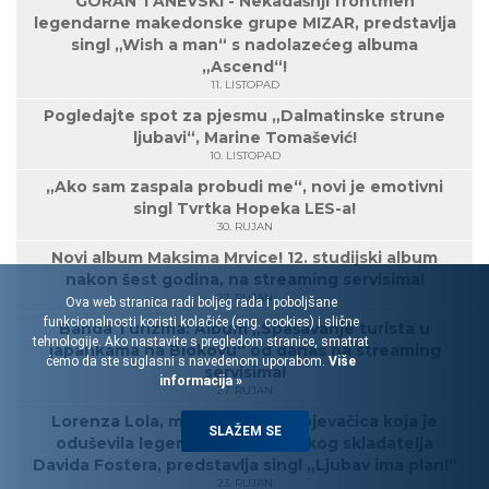
GORAN TANEVSKI - Nekadašnji frontmen
legendarne makedonske grupe MIZAR, predstavlja
singl „Wish a man“ s nadolazećeg albuma
„Ascend“!
11. LISTOPAD
Pogledajte spot za pjesmu „Dalmatinske strune
ljubavi“, Marine Tomašević!
10. LISTOPAD
„Ako sam zaspala probudi me“, novi je emotivni
singl Tvrtka Hopeka LES-a!
30. RUJAN
Novi album Maksima Mrvice! 12. studijski album
nakon šest godina, na streaming servisima!
27. RUJAN
Ova web stranica radi boljeg rada i poboljšane
funkcionalnosti koristi kolačiće (eng. cookies) i slične
Banda Turizma: Album „Spašavanje turista u
tehnologije. Ako nastavite s pregledom stranice, smatrat
japankama na Biokovu“ od danas na streaming
ćemo da ste suglasni s navedenom uporabom.
Više
servisima!
informacija »
27. RUJAN
Lorenza Lola, mlada rovinjska pjevačica koja je
SLAŽEM SE
oduševila legendarnog američkog skladatelja
Davida Fostera, predstavlja singl „Ljubav ima plan!“
23. RUJAN