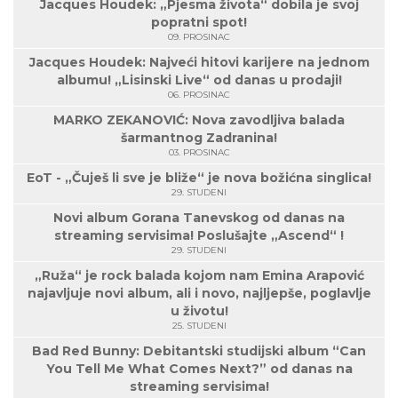
Jacques Houdek: „Pjesma života“ dobila je svoj
popratni spot!
09. PROSINAC
Jacques Houdek: Najveći hitovi karijere na jednom
albumu! „Lisinski Live“ od danas u prodaji!
06. PROSINAC
MARKO ZEKANOVIĆ: Nova zavodljiva balada
šarmantnog Zadranina!
03. PROSINAC
EoT - „Čuješ li sve je bliže“ je nova božićna singlica!
29. STUDENI
Novi album Gorana Tanevskog od danas na
streaming servisima! Poslušajte „Ascend“ !
29. STUDENI
„Ruža“ je rock balada kojom nam Emina Arapović
najavljuje novi album, ali i novo, najljepše, poglavlje
u životu!
25. STUDENI
Bad Red Bunny: Debitantski studijski album “Can
You Tell Me What Comes Next?” od danas na
streaming servisima!