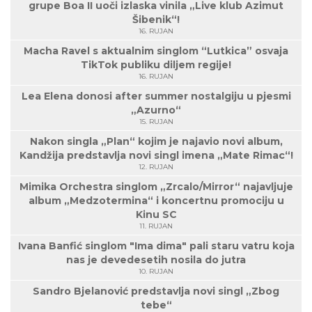
grupe Boa II uoči izlaska vinila „Live klub Azimut
Šibenik“!
16. RUJAN
Macha Ravel s aktualnim singlom “Lutkica” osvaja
TikTok publiku diljem regije!
16. RUJAN
Lea Elena donosi after summer nostalgiju u pjesmi
„Azurno“
15. RUJAN
Nakon singla „Plan“ kojim je najavio novi album,
Kandžija predstavlja novi singl imena „Mate Rimac“!
12. RUJAN
Mimika Orchestra singlom „Zrcalo/Mirror“ najavljuje
album „Medzotermina“ i koncertnu promociju u
Kinu SC
11. RUJAN
Ivana Banfić singlom "Ima dima" pali staru vatru koja
nas je devedesetih nosila do jutra
10. RUJAN
Sandro Bjelanović predstavlja novi singl „Zbog
tebe“