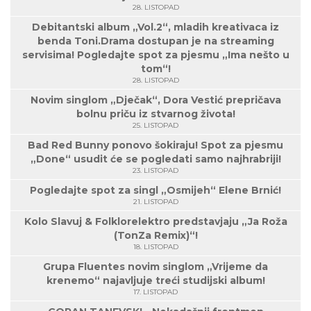
28. LISTOPAD
Debitantski album „Vol.2“, mladih kreativaca iz
benda Toni.Drama dostupan je na streaming
servisima! Pogledajte spot za pjesmu „Ima nešto u
tom“!
28. LISTOPAD
Novim singlom „Dječak“, Dora Vestić prepričava
bolnu priču iz stvarnog života!
25. LISTOPAD
Bad Red Bunny ponovo šokiraju! Spot za pjesmu
„Done“ usudit će se pogledati samo najhrabriji!
23. LISTOPAD
Pogledajte spot za singl „Osmijeh“ Elene Brnić!
21. LISTOPAD
Kolo Slavuj & Folklorelektro predstavjaju „Ja Roža
(TonZa Remix)“!
18. LISTOPAD
Grupa Fluentes novim singlom „Vrijeme da
krenemo“ najavljuje treći studijski album!
17. LISTOPAD