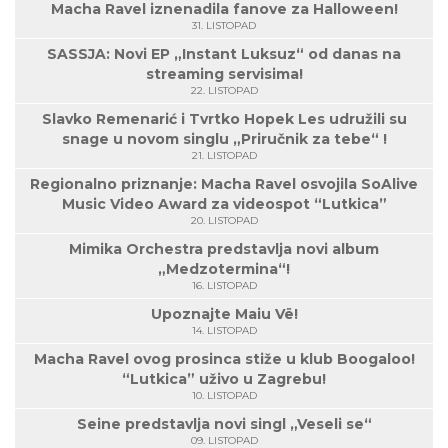
Macha Ravel iznenadila fanove za Halloween!
31. LISTOPAD
SASSJA: Novi EP „Instant Luksuz“ od danas na
streaming servisima!
22. LISTOPAD
Slavko Remenarić i Tvrtko Hopek Les udružili su
snage u novom singlu „Priručnik za tebe“ !
21. LISTOPAD
Regionalno priznanje: Macha Ravel osvojila SoAlive
Music Video Award za videospot “Lutkica”
20. LISTOPAD
Mimika Orchestra predstavlja novi album
„Medzotermina“!
16. LISTOPAD
Upoznajte Maiu Vë!
14. LISTOPAD
Macha Ravel ovog prosinca stiže u klub Boogaloo!
“Lutkica” uživo u Zagrebu!
10. LISTOPAD
Seine predstavlja novi singl „Veseli se“
09. LISTOPAD