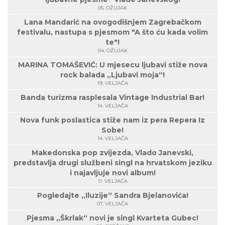
05. OŽUJAK
Lana Mandarić na ovogodišnjem Zagrebačkom
festivalu, nastupa s pjesmom "A što ću kada volim
te"!
04. OŽUJAK
MARINA TOMAŠEVIĆ: U mjesecu ljubavi stiže nova
rock balada „Ljubavi moja“!
19. VELJAČA
Banda turizma rasplesala Vintage Industrial Bar!
14. VELJAČA
Nova funk poslastica stiže nam iz pera Repera Iz
Sobe!
14. VELJAČA
Makedonska pop zvijezda, Vlado Janevski,
predstavlja drugi službeni singl na hrvatskom jeziku
i najavljuje novi album!
11. VELJAČA
Pogledajte „Iluzije“ Sandra Bjelanovića!
07. VELJAČA
Pjesma „Škrlak“ novi je singl Kvarteta Gubec!