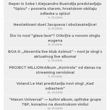
Reper Iz Sobe i Alejuandro Buendija predstavljaju
"Spizu" – posveta starom, hrvatskom običaju
odlaska u spizu!
14. STUDENI
Neočekivani duet Jacquesa i obožavateljice!
13. STUDENI
Što to nosi "glava lava"? Otkrijte u novom singlu
eugena
13. STUDENI
BOA II: „Absentia live klub Azimut“ – novi je singl s
aktualnog live albuma!
12. STUDENI
PROJECT MILLION:Album „Kontrola“ od danas na
streaming servisima!
11. STUDENI
Voland Le Mat predstavlja novi singl „Kad
odrastem“
06. STUDENI
“Maxon Universal” — kultni album, splitske grupe
TBF, konačno na dvostrukom vinilu!
05. STUDENI