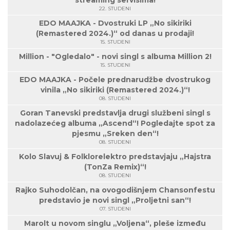
streaming servisima!
22. STUDENI
EDO MAAJKA - Dvostruki LP „No sikiriki
(Remastered 2024.)“ od danas u prodaji!
15. STUDENI
Million - "Ogledalo" - novi singl s albuma Million 2!
15. STUDENI
EDO MAAJKA - Počele prednarudžbe dvostrukog
vinila „No sikiriki (Remastered 2024.)“!
08. STUDENI
Goran Tanevski predstavlja drugi službeni singl s
nadolazećeg albuma „Ascend“! Pogledajte spot za
pjesmu „Sreken den“!
08. STUDENI
Kolo Slavuj & Folklorelektro predstavjaju „Hajstra
(TonZa Remix)“!
08. STUDENI
Rajko Suhodolčan, na ovogodišnjem Chansonfestu
predstavio je novi singl „Proljetni san“!
07. STUDENI
Marolt u novom singlu „Voljena“, pleše između