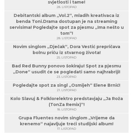
svjetlosti i tame!
28. LISTOPAD
Debitantski album „Vol.2“, mladih kreativaca iz
benda Toni.Drama dostupan je na streaming
servisima! Pogledajte spot za pjesmu „Ima nešto u
tom“!
28. LISTOPAD
Novim singlom „Dječak“, Dora Vestić prepričava
bolnu priču iz stvarnog života!
25. LISTOPAD
Bad Red Bunny ponovo šokiraju! Spot za pjesmu
„Done“ usudit će se pogledati samo najhrabriji!
23. LISTOPAD
Pogledajte spot za singl „Osmijeh“ Elene Brnić!
21. LISTOPAD
Kolo Slavuj & Folklorelektro predstavjaju „Ja Roža
(TonZa Remix)“!
18. LISTOPAD
Grupa Fluentes novim singlom „Vrijeme da
krenemo“ najavljuje treći studijski album!
17. LISTOPAD