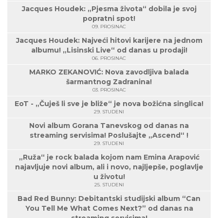
Jacques Houdek: „Pjesma života“ dobila je svoj
popratni spot!
09. PROSINAC
Jacques Houdek: Najveći hitovi karijere na jednom
albumu! „Lisinski Live“ od danas u prodaji!
06. PROSINAC
MARKO ZEKANOVIĆ: Nova zavodljiva balada
šarmantnog Zadranina!
03. PROSINAC
EoT - „Čuješ li sve je bliže“ je nova božićna singlica!
29. STUDENI
Novi album Gorana Tanevskog od danas na
streaming servisima! Poslušajte „Ascend“ !
29. STUDENI
„Ruža“ je rock balada kojom nam Emina Arapović
najavljuje novi album, ali i novo, najljepše, poglavlje
u životu!
25. STUDENI
Bad Red Bunny: Debitantski studijski album “Can
You Tell Me What Comes Next?” od danas na