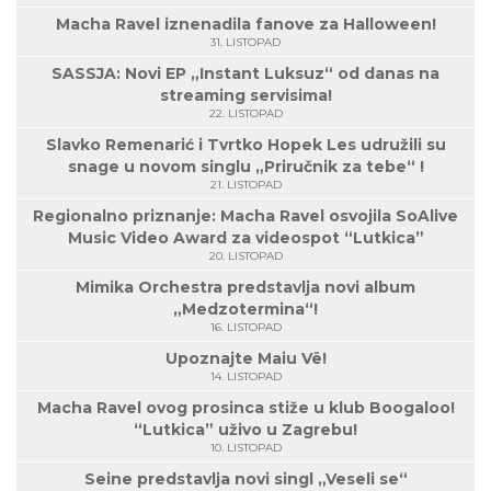
Macha Ravel iznenadila fanove za Halloween!
31. LISTOPAD
SASSJA: Novi EP „Instant Luksuz“ od danas na
streaming servisima!
22. LISTOPAD
Slavko Remenarić i Tvrtko Hopek Les udružili su
snage u novom singlu „Priručnik za tebe“ !
21. LISTOPAD
Regionalno priznanje: Macha Ravel osvojila SoAlive
Music Video Award za videospot “Lutkica”
20. LISTOPAD
Mimika Orchestra predstavlja novi album
„Medzotermina“!
16. LISTOPAD
Upoznajte Maiu Vë!
14. LISTOPAD
Macha Ravel ovog prosinca stiže u klub Boogaloo!
“Lutkica” uživo u Zagrebu!
10. LISTOPAD
Seine predstavlja novi singl „Veseli se“