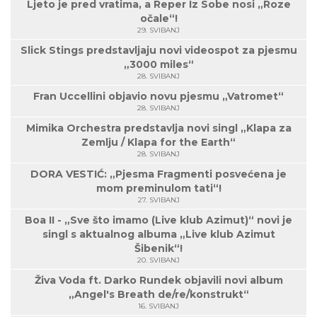
Ljeto je pred vratima, a Reper Iz Sobe nosi „Roze
očale“!
29. SVIBANJ
Slick Stings predstavljaju novi videospot za pjesmu
„3000 miles“
28. SVIBANJ
Fran Uccellini objavio novu pjesmu „Vatromet“
28. SVIBANJ
Mimika Orchestra predstavlja novi singl „Klapa za
Zemlju / Klapa for the Earth“
28. SVIBANJ
DORA VESTIĆ: „Pjesma Fragmenti posvećena je
mom preminulom tati“!
27. SVIBANJ
Boa II - „Sve što imamo (Live klub Azimut)“ novi je
singl s aktualnog albuma „Live klub Azimut
Šibenik“!
20. SVIBANJ
Živa Voda ft. Darko Rundek objavili novi album
„Angel's Breath de/re/konstrukt“
16. SVIBANJ