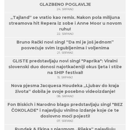
GLAZBENO POGLAVLJE
24. SRPANJ
„Tajland“ se vratio kao remix. Nakon pola milijuna
streamova hit Repera iz sobe i Anne Moor u novom
ruhu!
22. SRPANJ
Bruno Rački novi singl “Da mi je još jednom”
posvećuje svim izgubljenima i voljenima
21. SRPANJ
GLISTE predstavljaju novi singl "Paprika": Viralni
slovenski duo donosi najotkačeniji okus ljeta i stiže
na SHIP festival!
15. SRPANJ
Nova pjesma Jacquesa Houdeka „Ljubav do kraja
života“ dobila je svoje posebno videoizdanje!
08. SRPANJ
Fon Biskich i Narodno blago predstavljaju singl "BEZ
ČOKOLADE" i najavljuju vinilno izdanje koje će te
doslovno moći pojesti!
07. SRPANJ
Rundek & Ekipa s pjesmom „Rijeka“ najavljuju