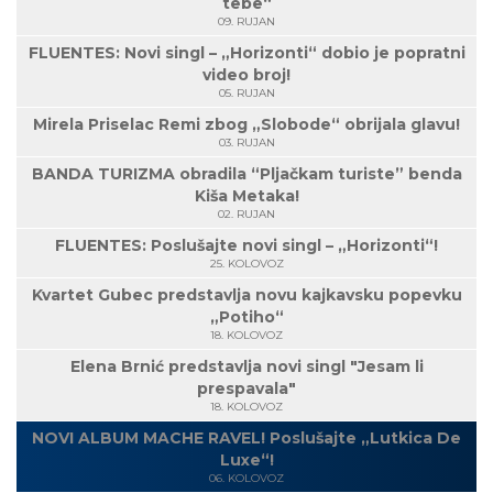
tebe“
09. RUJAN
FLUENTES: Novi singl – „Horizonti“ dobio je popratni
video broj!
05. RUJAN
Mirela Priselac Remi zbog „Slobode“ obrijala glavu!
03. RUJAN
BANDA TURIZMA obradila “Pljačkam turiste” benda
Kiša Metaka!
02. RUJAN
FLUENTES: Poslušajte novi singl – „Horizonti“!
25. KOLOVOZ
Kvartet Gubec predstavlja novu kajkavsku popevku
„Potiho“
18. KOLOVOZ
Elena Brnić predstavlja novi singl "Jesam li
prespavala"
18. KOLOVOZ
NOVI ALBUM MACHE RAVEL! Poslušajte „Lutkica De
Luxe“!
06. KOLOVOZ