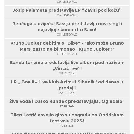
09. LISTOPAD
Josip Palameta predstavlja EP “Zaviri pod kožu”
08. LISTOPAD
Repčuga u cvijeću! Sassja predstavlja novi singl i
najavljuje koncert u Saxu!
06. LISTOPAD
Kruno Jupiter debitira s „Bjbe" - "ako može Bruno
Mars, zašto ne bi mogao i Kruno Jupiter?"
01. LISTOPAD
Banda turizma predstavlja live album pod nazivom
„Vintaž live“!
26. RUJAN
LP „ Boa II – Live klub Azimut Šibenik“ od danas u
prodaji!
22. RUJAN
Živa Voda i Darko Rundek predstavljaju „Ogledalo“
17. RUJAN
Tilen Lotrič osvojio glavnu nagradu na Ohridskom
festivalu 2025.!
16. RUJAN