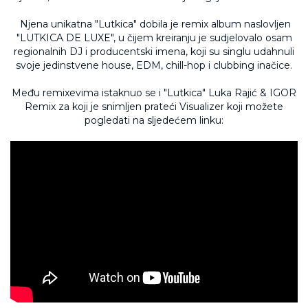
Njena unikatna "Lutkica" dobila je remix album naslovljen
"LUTKICA DE LUXE", u čijem kreiranju je sudjelovalo osam
regionalnih DJ i producentski imena, koji su singlu udahnuli
svoje jedinstvene house, EDM, chill-hop i clubbing inačice.
Među remixevima istaknuo se i "Lutkica" Luka Rajić & IGOR
Remix za koji je snimljen prateći Visualizer koji možete
pogledati na sljedećem linku: