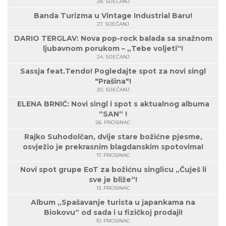
28. SIJEČANJ
Banda Turizma u Vintage Industrial Baru!
27. SIJEČANJ
DARIO TERGLAV: Nova pop-rock balada sa snažnom
ljubavnom porukom – „Tebe voljeti“!
24. SIJEČANJ
Sassja feat.Tendo! Pogledajte spot za novi singl
"Prašina"!
20. SIJEČANJ
ELENA BRNIĆ: Novi singl i spot s aktualnog albuma
“SAN“ !
26. PROSINAC
Rajko Suhodolčan, dvije stare božićne pjesme,
osvježio je prekrasnim blagdanskim spotovima!
17. PROSINAC
Novi spot grupe EoT za božićnu singlicu „Čuješ li
sve je bliže“!
13. PROSINAC
Album „Spašavanje turista u japankama na
Biokovu“ od sada i u fizičkoj prodaji!
10. PROSINAC