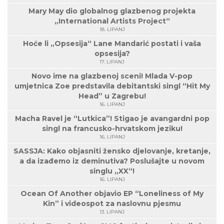
Mary May dio globalnog glazbenog projekta
„International Artists Project“
18. LIPANJ
Hoće li „Opsesija“ Lane Mandarić postati i vaša
opsesija?
17. LIPANJ
Novo ime na glazbenoj sceni! Mlada V-pop
umjetnica Zoe predstavila debitantski singl “Hit My
Head” u Zagrebu!
16. LIPANJ
Macha Ravel je “Lutkica”! Stigao je avangardni pop
singl na francusko-hrvatskom jeziku!
16. LIPANJ
SASSJA: Kako objasniti žensko djelovanje, kretanje,
a da izađemo iz deminutiva? Poslušajte u novom
singlu „XX“!
16. LIPANJ
Ocean Of Another objavio EP “Loneliness of My
Kin” i videospot za naslovnu pjesmu
13. LIPANJ