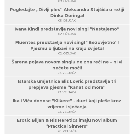
09. OŽUJAK
Pogledajte „Divlji ples“ Aleksandra Stajčića u režiji
Dinka Doringa!
05. OŽUJAK
Ivana Kindl predstavlja novi singl “Nestajemo“
02. OŽUJAK
Fluentes predstavlja novi singl “Bezuvjetno”!
Pjesmu o ljubavi na kraju svijeta!
02. OŽUJAK
Šarena pojava novom singlu ne zna reći ne – ni vi
nećete moći!
27. VELJAČA
Istarska umjetnica Elis Lovrić predstavlja tri
prepjeva pjesme “Kanat od mora“
23. VELJAČA
Ika i Vića donose "Klikere" - duet koji pleše kroz
vrijeme i sjećanja
23. VELJAČA
Erotic Biljan & His Heretics imaju novi album
“Practical Sinners“
20. VELJAČA