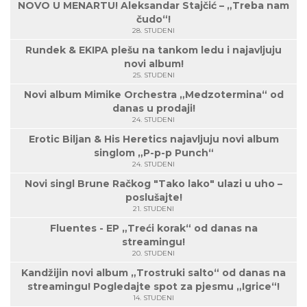
NOVO U MENARTU! Aleksandar Stajčić – „Treba nam
čudo“!
28. STUDENI
Rundek & EKIPA plešu na tankom ledu i najavljuju
novi album!
25. STUDENI
Novi album Mimike Orchestra „Medzotermina“ od
danas u prodaji!
24. STUDENI
Erotic Biljan & His Heretics najavljuju novi album
singlom „P-p-p Punch“
24. STUDENI
Novi singl Brune Račkog "Tako lako" ulazi u uho –
poslušajte!
21. STUDENI
Fluentes - EP „Treći korak“ od danas na
streamingu!
20. STUDENI
Kandžijin novi album „Trostruki salto“ od danas na
streamingu! Pogledajte spot za pjesmu „Igrice“!
14. STUDENI