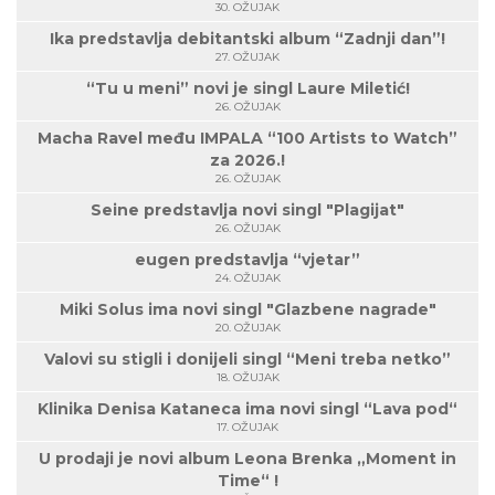
30. OŽUJAK
Ika predstavlja debitantski album “Zadnji dan”!
27. OŽUJAK
“Tu u meni” novi je singl Laure Miletić!
26. OŽUJAK
Macha Ravel među IMPALA “100 Artists to Watch”
za 2026.!
26. OŽUJAK
Seine predstavlja novi singl "Plagijat"
26. OŽUJAK
eugen predstavlja “vjetar”
24. OŽUJAK
Miki Solus ima novi singl "Glazbene nagrade"
20. OŽUJAK
Valovi su stigli i donijeli singl “Meni treba netko”
18. OŽUJAK
Klinika Denisa Kataneca ima novi singl “Lava pod“
17. OŽUJAK
U prodaji je novi album Leona Brenka „Moment in
Time“ !