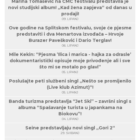
Marina Tomašević na CMC festivalu predstavila je
novi studijski album! „Kad žena zapjeva“ od danas u
prodaji!
09. LIPANJ
Ove godine na Splitskom festivalu, svoje će pjesme
predstaviti i dva Menartova izvođača – Hrvoje
Burazer Pavešković i Dario Terglav!
06. LIPANJ
Mile Kekin: “Pjesma ’Ilica i marica - hajka za odrasle’
dokumentaristički opisuje moje privođenje ali i sve
što mi se motalo po glavi”
05. LIPANJ
Poslušajte peti službeni singl „Nešto se promijenilo
(Live klub Azimut)“!
05. LIPANJ
Banda turizma predstavlja “Jet Ski” – završni singl s
albuma “Spašavanje turista u japankama na
Biokovu”!
04. LIPANJ
Seine predstavljaju novi singl „Gori 2“
29. SVIBANJ