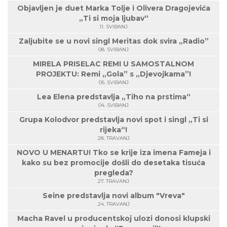
Objavljen je duet Marka Tolje i Olivera Dragojevića
„Ti si moja ljubav“
11. SVIBANJ
Zaljubite se u novi singl Meritas dok svira „Radio”
08. SVIBANJ
MIRELA PRISELAC REMI U SAMOSTALNOM
PROJEKTU: Remi „Gola” s „Djevojkama”!
05. SVIBANJ
Lea Elena predstavlja „Tiho na prstima“
04. SVIBANJ
Grupa Kolodvor predstavlja novi spot i singl „Ti si
rijeka“!
28. TRAVANJ
NOVO U MENARTU! Tko se krije iza imena Fameja i
kako su bez promocije došli do desetaka tisuća
pregleda?
27. TRAVANJ
Seine predstavlja novi album "Vreva"
24. TRAVANJ
Macha Ravel u producentskoj ulozi donosi klupski