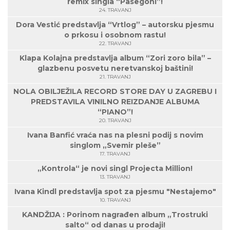
remix singla “Pasegoni”!
24. TRAVANJ
Dora Vestić predstavlja “Vrtlog” – autorsku pjesmu
o prkosu i osobnom rastu!
22. TRAVANJ
Klapa Kolajna predstavlja album “Zori zoro bila” –
glazbenu posvetu neretvanskoj baštini!
21. TRAVANJ
NOLA OBILJEŽILA RECORD STORE DAY U ZAGREBU I
PREDSTAVILA VINILNO REIZDANJE ALBUMA
“PIANO”!
20. TRAVANJ
Ivana Banfić vraća nas na plesni podij s novim
singlom „Svemir pleše”
17. TRAVANJ
„Kontrola“ je novi singl Projecta Million!
13. TRAVANJ
Ivana Kindl predstavlja spot za pjesmu "Nestajemo"
10. TRAVANJ
KANDŽIJA : Porinom nagrađen album „Trostruki
salto“ od danas u prodaji!