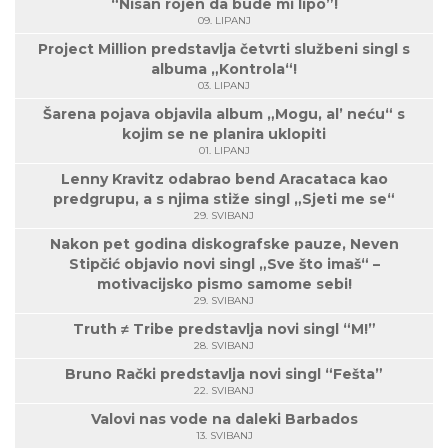
“Nisan rojen da bude mi lipo”!
09. LIPANJ
Project Million predstavlja četvrti službeni singl s
albuma „Kontrola“!
03. LIPANJ
Šarena pojava objavila album „Mogu, al’ neću“ s
kojim se ne planira uklopiti
01. LIPANJ
Lenny Kravitz odabrao bend Aracataca kao
predgrupu, a s njima stiže singl „Sjeti me se“
29. SVIBANJ
Nakon pet godina diskografske pauze, Neven
Stipčić objavio novi singl „Sve što imaš“ –
motivacijsko pismo samome sebi!
29. SVIBANJ
Truth ≠ Tribe predstavlja novi singl “M!”
28. SVIBANJ
Bruno Rački predstavlja novi singl “Fešta”
22. SVIBANJ
Valovi nas vode na daleki Barbados
13. SVIBANJ