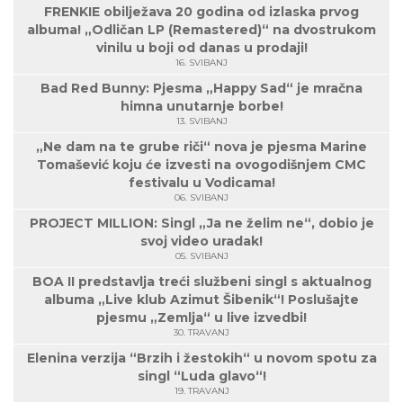
FRENKIE obilježava 20 godina od izlaska prvog
albuma! „Odličan LP (Remastered)“ na dvostrukom
vinilu u boji od danas u prodaji!
16. SVIBANJ
Bad Red Bunny: Pjesma „Happy Sad“ je mračna
himna unutarnje borbe!
13. SVIBANJ
„Ne dam na te grube riči“ nova je pjesma Marine
Tomašević koju će izvesti na ovogodišnjem CMC
festivalu u Vodicama!
06. SVIBANJ
PROJECT MILLION: Singl „Ja ne želim ne“, dobio je
svoj video uradak!
05. SVIBANJ
BOA II predstavlja treći službeni singl s aktualnog
albuma „Live klub Azimut Šibenik“! Poslušajte
pjesmu „Zemlja“ u live izvedbi!
30. TRAVANJ
Elenina verzija “Brzih i žestokih“ u novom spotu za
singl “Luda glavo“!
19. TRAVANJ