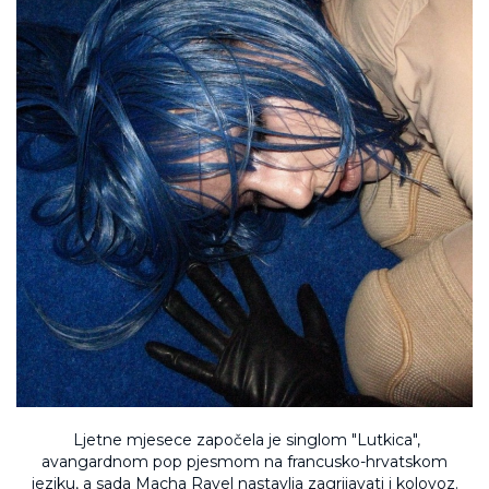
Ljetne mjesece započela je singlom "Lutkica",
avangardnom pop pjesmom na francusko-hrvatskom
jeziku, a sada Macha Ravel nastavlja zagrijavati i kolovoz.