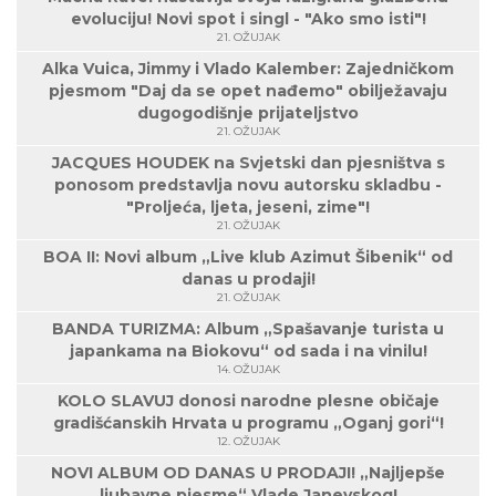
evoluciju! Novi spot i singl - "Ako smo isti"!
21. OŽUJAK
Alka Vuica, Jimmy i Vlado Kalember: Zajedničkom
pjesmom "Daj da se opet nađemo" obilježavaju
dugogodišnje prijateljstvo
21. OŽUJAK
JACQUES HOUDEK na Svjetski dan pjesništva s
ponosom predstavlja novu autorsku skladbu -
"Proljeća, ljeta, jeseni, zime"!
21. OŽUJAK
BOA II: Novi album „Live klub Azimut Šibenik“ od
danas u prodaji!
21. OŽUJAK
BANDA TURIZMA: Album „Spašavanje turista u
japankama na Biokovu“ od sada i na vinilu!
14. OŽUJAK
KOLO SLAVUJ donosi narodne plesne običaje
gradišćanskih Hrvata u programu „Oganj gori“!
12. OŽUJAK
NOVI ALBUM OD DANAS U PRODAJI! „Najljepše
ljubavne pjesme“ Vlade Janevskog!