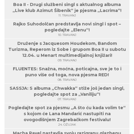
Boa II - Drugi službeni singl s aktualnog albuma
„Live klub Azimut Šibenik“ je pjesma „Lacrima“!
11. TRAVANJ
Rajko Suhodolčan predstavlja novi singl i spot –
pogledajte „Elenu“!
10. TRAVANJ
Druženje s Jacquesom Houdekom, Bandom
Turizma, Reperom iz Sobe i grupom Boa II u subotu
12.04. u Menart multimedijalnoj knjižari!
09. TRAVANJ
FLUENTES: Snažna, moćna, poticajna, sve je to i
puno više od toga, nova pjesma RED!
08. TRAVANJ
SASSJA: S albuma „Chwakka“ stiže još jedan singl,
pogledajte spot za „Vaniliju“!
07. TRAVANJ
Pogledajte spot za pjesmu „A što ću kada volim te“
s kojom će Lana Mandarić nastupiti na
ovogodišnjem Zagrebačkom festivalu!
24. OŽUJAK
Macha Ravel nastavlja svoju razigranu glazbenu