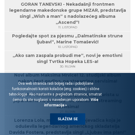
GORAN TANEVSKI - Nekadašnji frontmen
legendarne makedonske grupe MIZAR, predstavlja
singl „Wish a man“ s nadolazećeg albuma
„Ascend“!
11. LISTOPAD
Pogledajte spot za pjesmu „Dalmatinske strune
ljubavi“, Marine Tomašević!
10. LISTOPAD
„Ako sam zaspala probudi me“, novi je emotivni
singl Tvrtka Hopeka LES-a!
30. RUJAN
Novi album Maksima Mrvice! 12. studijski album
nakon šest godina, na streaming servisima!
Ova web stranica radi boljeg rada i poboljšane
27. RUJAN
funkcionalnosti koristi kolačiće (eng. cookies) i slične
Banda Turizma: Album „Spašavanje turista u
tehnologije. Ako nastavite s pregledom stranice, smatrat
ćemo da ste suglasni s navedenom uporabom.
Više
japankama na Biokovu“ od danas na streaming
informacija »
servisima!
27. RUJAN
SLAŽEM SE
Lorenza Lola, mlada rovinjska pjevačica koja je
oduševila legendarnog američkog skladatelja
Davida Fostera, predstavlja singl „Ljubav ima plan!“