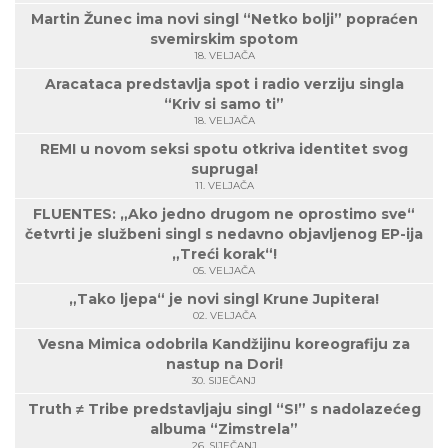
Martin Žunec ima novi singl “Netko bolji” popraćen
svemirskim spotom
18. VELJAČA
Aracataca predstavlja spot i radio verziju singla
“Kriv si samo ti”
18. VELJAČA
REMI u novom seksi spotu otkriva identitet svog
supruga!
11. VELJAČA
FLUENTES: „Ako jedno drugom ne oprostimo sve“
četvrti je službeni singl s nedavno objavljenog EP-ija
„Treći korak“!
05. VELJAČA
„Tako ljepa“ je novi singl Krune Jupitera!
02. VELJAČA
Vesna Mimica odobrila Kandžijinu koreografiju za
nastup na Dori!
30. SIJEČANJ
Truth ≠ Tribe predstavljaju singl “S!” s nadolazećeg
albuma “Zimstrela”
26. SIJEČANJ