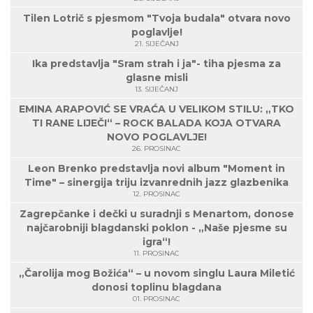
Tilen Lotrič s pjesmom "Tvoja budala" otvara novo
poglavlje!
21. SIJEČANJ
Ika predstavlja "Sram strah i ja"- tiha pjesma za
glasne misli
13. SIJEČANJ
EMINA ARAPOVIĆ SE VRAĆA U VELIKOM STILU: „TKO
TI RANE LIJEČI“ – ROCK BALADA KOJA OTVARA
NOVO POGLAVLJE!
26. PROSINAC
Leon Brenko predstavlja novi album "Moment in
Time" – sinergija triju izvanrednih jazz glazbenika
12. PROSINAC
Zagrepčanke i dečki u suradnji s Menartom, donose
najčarobniji blagdanski poklon - „Naše pjesme su
igra“!
11. PROSINAC
„Čarolija mog Božića“ – u novom singlu Laura Miletić
donosi toplinu blagdana
01. PROSINAC