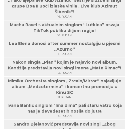
„Tako lijepa live klub Azimut“ šesti je službeni singl
grupe Boa II uoči izlaska vinila „Live klub Azimut
Šibenik“!
16. RUJAN
Macha Ravel s aktualnim singlom “Lutkica” osvaja
TikTok publiku diljem regije!
16. RUJAN
Lea Elena donosi after summer nostalgiju u pjesmi
„Azurno“
15. RUJAN
Nakon singla „Plan“ kojim je najavio novi album,
Kandžija predstavlja novi singl imena „Mate Rimac“!
12. RUJAN
Mimika Orchestra singlom „Zrcalo/Mirror“ najavljuje
album „Medzotermina“ i koncertnu promociju u
Kinu SC
11. RUJAN
Ivana Banfić singlom "Ima dima" pali staru vatru koja
nas je devedesetih nosila do jutra
10. RUJAN
Sandro Bjelanović predstavlja novi singl „Zbog