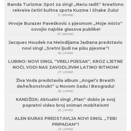
Banda Turizma: Spot za singl „Neću radit“ kreativno
rekreira četiri kultna spota Kuzme i Shake Zulu!
11. SRPANJ
Hrvoje Burazer Pavešković s pjesmom „Moje misto“
osvojio najviše glasova publike!
07. SRPANJ
Jacques Houdek na Melodijama Jadrana predstavio
novi singl „Sretni ljudi ne pišu pjesme“!
30. LIPANJ
LUBINO: NOVI SINGL “VRELI PIJESAK“, KROZ LJETNE
NOĆI, VODI NAS ZAVODLJIVIM LATINO RITMOM!
27. LIPANJ
Živa Voda predstavila album „Angel’s Breath
de/re/konstrukt“ u Novom Sadu i Beogradu!
26. LIPANJ
KANDŽIJA: Aktualni singl „Plan“ dobio je svoj
popratni video broj sniman mobitelom!
25. LIPANJ
ALEN ĐURAS PREDSTAVLJA NOVI SINGL „TEBI
PRIPADAM“!
23. LIPANJ