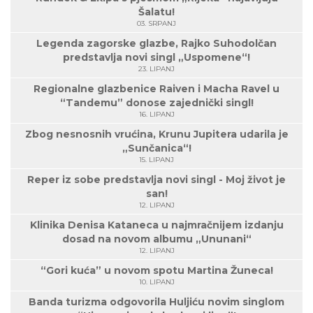
Šalatu!
03. SRPANJ
Legenda zagorske glazbe, Rajko Suhodolčan
predstavlja novi singl „Uspomene“!
23. LIPANJ
Regionalne glazbenice Raiven i Macha Ravel u
“Tandemu” donose zajednički singl!
16. LIPANJ
Zbog nesnosnih vrućina, Krunu Jupitera udarila je
„Sunčanica“!
15. LIPANJ
Reper iz sobe predstavlja novi singl - Moj život je
san!
12. LIPANJ
Klinika Denisa Kataneca u najmračnijem izdanju
dosad na novom albumu „Ununani“
12. LIPANJ
“Gori kuća” u novom spotu Martina Žuneca!
10. LIPANJ
Banda turizma odgovorila Huljiću novim singlom