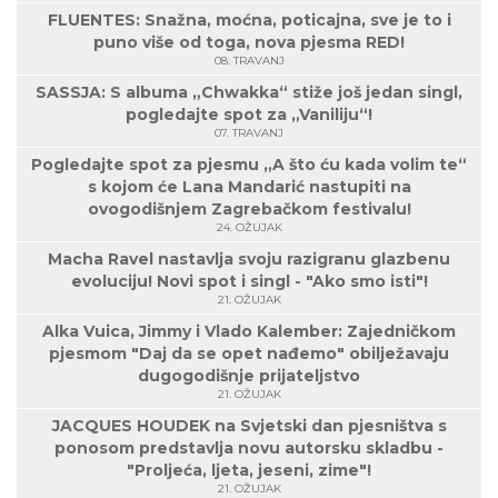
FLUENTES: Snažna, moćna, poticajna, sve je to i
puno više od toga, nova pjesma RED!
08. TRAVANJ
SASSJA: S albuma „Chwakka“ stiže još jedan singl,
pogledajte spot za „Vaniliju“!
07. TRAVANJ
Pogledajte spot za pjesmu „A što ću kada volim te“
s kojom će Lana Mandarić nastupiti na
ovogodišnjem Zagrebačkom festivalu!
24. OŽUJAK
Macha Ravel nastavlja svoju razigranu glazbenu
evoluciju! Novi spot i singl - "Ako smo isti"!
21. OŽUJAK
Alka Vuica, Jimmy i Vlado Kalember: Zajedničkom
pjesmom "Daj da se opet nađemo" obilježavaju
dugogodišnje prijateljstvo
21. OŽUJAK
JACQUES HOUDEK na Svjetski dan pjesništva s
ponosom predstavlja novu autorsku skladbu -
"Proljeća, ljeta, jeseni, zime"!
21. OŽUJAK