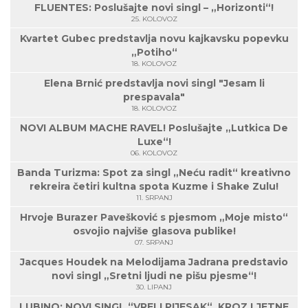
FLUENTES: Poslušajte novi singl – „Horizonti“!
25. KOLOVOZ
Kvartet Gubec predstavlja novu kajkavsku popevku
„Potiho“
18. KOLOVOZ
Elena Brnić predstavlja novi singl "Jesam li
prespavala"
18. KOLOVOZ
NOVI ALBUM MACHE RAVEL! Poslušajte „Lutkica De
Luxe“!
06. KOLOVOZ
Banda Turizma: Spot za singl „Neću radit“ kreativno
rekreira četiri kultna spota Kuzme i Shake Zulu!
11. SRPANJ
Hrvoje Burazer Pavešković s pjesmom „Moje misto“
osvojio najviše glasova publike!
07. SRPANJ
Jacques Houdek na Melodijama Jadrana predstavio
novi singl „Sretni ljudi ne pišu pjesme“!
30. LIPANJ
LUBINO: NOVI SINGL “VRELI PIJESAK“, KROZ LJETNE