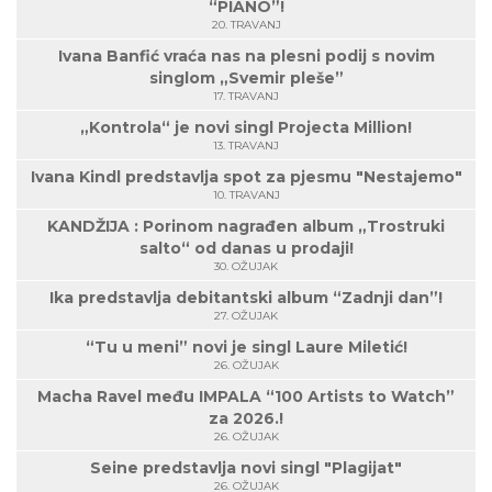
“PIANO”!
20. TRAVANJ
Ivana Banfić vraća nas na plesni podij s novim
singlom „Svemir pleše”
17. TRAVANJ
„Kontrola“ je novi singl Projecta Million!
13. TRAVANJ
Ivana Kindl predstavlja spot za pjesmu "Nestajemo"
10. TRAVANJ
KANDŽIJA : Porinom nagrađen album „Trostruki
salto“ od danas u prodaji!
30. OŽUJAK
Ika predstavlja debitantski album “Zadnji dan”!
27. OŽUJAK
“Tu u meni” novi je singl Laure Miletić!
26. OŽUJAK
Macha Ravel među IMPALA “100 Artists to Watch”
za 2026.!
26. OŽUJAK
Seine predstavlja novi singl "Plagijat"
26. OŽUJAK