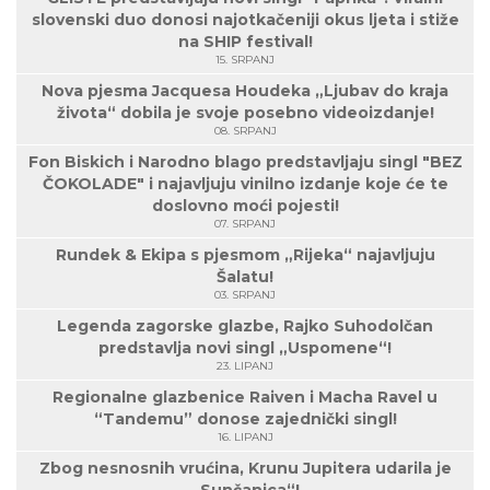
slovenski duo donosi najotkačeniji okus ljeta i stiže
na SHIP festival!
15. SRPANJ
Nova pjesma Jacquesa Houdeka „Ljubav do kraja
života“ dobila je svoje posebno videoizdanje!
08. SRPANJ
Fon Biskich i Narodno blago predstavljaju singl "BEZ
ČOKOLADE" i najavljuju vinilno izdanje koje će te
doslovno moći pojesti!
07. SRPANJ
Rundek & Ekipa s pjesmom „Rijeka“ najavljuju
Šalatu!
03. SRPANJ
Legenda zagorske glazbe, Rajko Suhodolčan
predstavlja novi singl „Uspomene“!
23. LIPANJ
Regionalne glazbenice Raiven i Macha Ravel u
“Tandemu” donose zajednički singl!
16. LIPANJ
Zbog nesnosnih vrućina, Krunu Jupitera udarila je