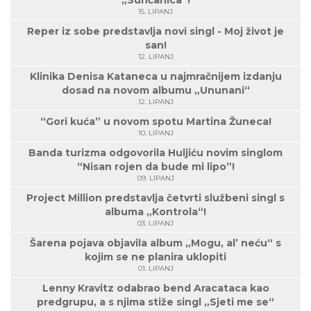
„Sunčanica“!
15. LIPANJ
Reper iz sobe predstavlja novi singl - Moj život je
san!
12. LIPANJ
Klinika Denisa Kataneca u najmračnijem izdanju
dosad na novom albumu „Ununani“
12. LIPANJ
“Gori kuća” u novom spotu Martina Žuneca!
10. LIPANJ
Banda turizma odgovorila Huljiću novim singlom
“Nisan rojen da bude mi lipo”!
09. LIPANJ
Project Million predstavlja četvrti službeni singl s
albuma „Kontrola“!
03. LIPANJ
Šarena pojava objavila album „Mogu, al’ neću“ s
kojim se ne planira uklopiti
01. LIPANJ
Lenny Kravitz odabrao bend Aracataca kao
predgrupu, a s njima stiže singl „Sjeti me se“