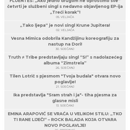
FLUENTES: „Ako jedno drugom ne oprostimo sve“
četvrti je službeni singl s nedavno objavljenog EP-ija
„Treći korak“!
05. VELJAČA
„Tako ljepa“ je novi singl Krune Jupitera!
02. VELJAČA
Vesna Mimica odobrila Kandžijinu koreografiju za
nastup na Dori!
30. SIJEČANJ
Truth ≠ Tribe predstavljaju singl “S!” s nadolazećeg
albuma “Zimstrela”
26. SIJEČANJ
Tilen Lotrič s pjesmom "Tvoja budala" otvara novo
poglavlje!
21. SIJEČANJ
Ika predstavlja "Sram strah i ja"- tiha pjesma za
glasne misli
13. SIJEČANJ
EMINA ARAPOVIĆ SE VRAĆA U VELIKOM STILU: „TKO
TI RANE LIJEČI“ – ROCK BALADA KOJA OTVARA
NOVO POGLAVLJE!