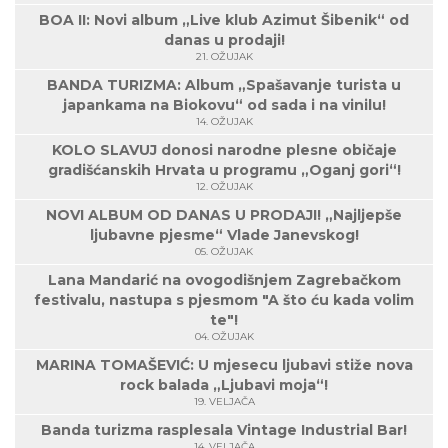
BOA II: Novi album „Live klub Azimut Šibenik“ od
danas u prodaji!
21. OŽUJAK
BANDA TURIZMA: Album „Spašavanje turista u
japankama na Biokovu“ od sada i na vinilu!
14. OŽUJAK
KOLO SLAVUJ donosi narodne plesne običaje
gradišćanskih Hrvata u programu „Oganj gori“!
12. OŽUJAK
NOVI ALBUM OD DANAS U PRODAJI! „Najljepše
ljubavne pjesme“ Vlade Janevskog!
05. OŽUJAK
Lana Mandarić na ovogodišnjem Zagrebačkom
festivalu, nastupa s pjesmom "A što ću kada volim
te"!
04. OŽUJAK
MARINA TOMAŠEVIĆ: U mjesecu ljubavi stiže nova
rock balada „Ljubavi moja“!
19. VELJAČA
Banda turizma rasplesala Vintage Industrial Bar!
14. VELJAČA