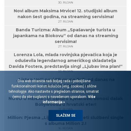
30. RUJAN
Novi album Maksima Mrvice! 12. studijski album
nakon šest godina, na streaming servisima!
27. RUJAN
Banda Turizma: Album „Spašavanje turista u
japankama na Biokovu“ od danas na streaming
servisima!
27. RUJAN
Lorenza Lola, mlada rovinjska pjevačica koja je
oduševila legendarnog američkog skladatelja
Davida Fostera, predstavlja singl „Ljubav ima plan!“
23. RUJAN
„Listen Up!“ novi EP grupe EoT, od danas na
Ova web stranica radi boljeg rada i poboljšane
streaming servisima!
funkcionalnosti koristi kolačiće (eng. cookies) i slične
20. RUJAN
tehnologije. Ako nastavite s pregledom stranice, smatrat
ćemo da ste suglasni s navedenom uporabom.
Više
NOVO U MENARTU! Sandro Bjelanović donosi dašak
informacija »
Bollywooda u hrvatski eter!
17. RUJAN
SLAŽEM SE
Million: Pjesma „Lijepe dame“ je peti službeni single
s albuma Million 2.!
16. RUJAN