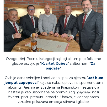
Ovogodišnji Porin u kategoriji najbolji album pop folklorne
glazbe osvojio je "
Kvartet Gubec
" s albumom "
Za
pajdaše
".
Ovih je dana snimljen i novi video spot za pjesmu "
Još bum
jemput zapopeval
" koja se nalazi upravo na spomenutom
albumu. Pjesma je izvedena na Krapinskom festavalu,a
nastala je kao uspomena na preminulog
pajdaša
i nosi
životnu priču prepunu emocija. Upravo je videospotom
vizualno prikazana emocija stihova i glazbe.