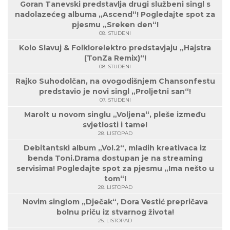
Goran Tanevski predstavlja drugi službeni singl s
nadolazećeg albuma „Ascend“! Pogledajte spot za
pjesmu „Sreken den“!
08. STUDENI
Kolo Slavuj & Folklorelektro predstavjaju „Hajstra
(TonZa Remix)“!
08. STUDENI
Rajko Suhodolčan, na ovogodišnjem Chansonfestu
predstavio je novi singl „Proljetni san“!
07. STUDENI
Marolt u novom singlu „Voljena“, pleše između
svjetlosti i tame!
28. LISTOPAD
Debitantski album „Vol.2“, mladih kreativaca iz
benda Toni.Drama dostupan je na streaming
servisima! Pogledajte spot za pjesmu „Ima nešto u
tom“!
28. LISTOPAD
Novim singlom „Dječak“, Dora Vestić prepričava
bolnu priču iz stvarnog života!
25. LISTOPAD