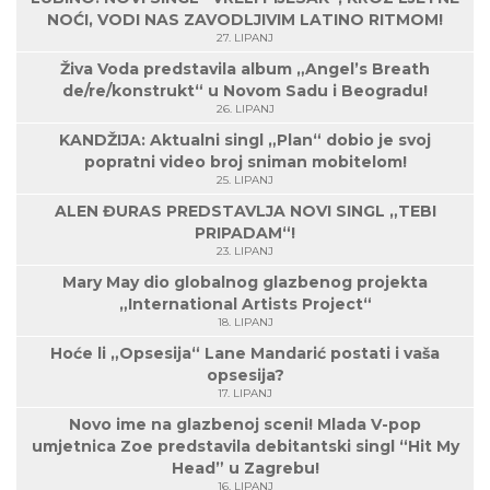
NOĆI, VODI NAS ZAVODLJIVIM LATINO RITMOM!
27. LIPANJ
Živa Voda predstavila album „Angel’s Breath
de/re/konstrukt“ u Novom Sadu i Beogradu!
26. LIPANJ
KANDŽIJA: Aktualni singl „Plan“ dobio je svoj
popratni video broj sniman mobitelom!
25. LIPANJ
ALEN ĐURAS PREDSTAVLJA NOVI SINGL „TEBI
PRIPADAM“!
23. LIPANJ
Mary May dio globalnog glazbenog projekta
„International Artists Project“
18. LIPANJ
Hoće li „Opsesija“ Lane Mandarić postati i vaša
opsesija?
17. LIPANJ
Novo ime na glazbenoj sceni! Mlada V-pop
umjetnica Zoe predstavila debitantski singl “Hit My
Head” u Zagrebu!
16. LIPANJ