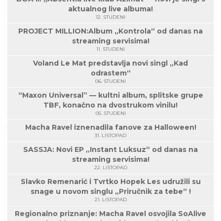
aktualnog live albuma!
12. STUDENI
PROJECT MILLION:Album „Kontrola“ od danas na
streaming servisima!
11. STUDENI
Voland Le Mat predstavlja novi singl „Kad
odrastem“
06. STUDENI
“Maxon Universal” — kultni album, splitske grupe
TBF, konačno na dvostrukom vinilu!
05. STUDENI
Macha Ravel iznenadila fanove za Halloween!
31. LISTOPAD
SASSJA: Novi EP „Instant Luksuz“ od danas na
streaming servisima!
22. LISTOPAD
Slavko Remenarić i Tvrtko Hopek Les udružili su
snage u novom singlu „Priručnik za tebe“ !
21. LISTOPAD
Regionalno priznanje: Macha Ravel osvojila SoAlive