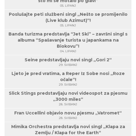
što mi se motalo po glavi”
05. LIPANJ
Poslušajte peti službeni singl „Nešto se promijenilo
(Live klub Azimut)“!
05. LIPANJ
Banda turizma predstavlja “Jet Ski” – završni singl s
albuma “Spašavanje turista u japankama na
Biokovu”!
04. LIPANJ
Seine predstavljaju novi singl „Gori 2“
29. SVIBANJ
Ljeto je pred vratima, a Reper Iz Sobe nosi „Roze
očale“!
29. SVIBANJ
Slick Stings predstavljaju novi videospot za pjesmu
„3000 miles“
28. SVIBANJ
Fran Uccellini objavio novu pjesmu „Vatromet“
28. SVIBANJ
Mimika Orchestra predstavlja novi singl „Klapa za
Zemlju / Klapa for the Earth“