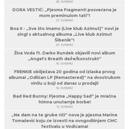
28. SVIBANJ
DORA VESTIĆ: „Pjesma Fragmenti posvećena je
mom preminulom tati“!
27. SVIBANJ
Boa II - „Sve što imamo (Live klub Azimut)“ novi je
singl s aktualnog albuma „Live klub Azimut
Šibenik“!
20. SVIBANJ
Živa Voda ft. Darko Rundek objavili novi album
„Angel's Breath de/re/konstrukt“
16. SVIBANJ
FRENKIE obilježava 20 godina od izlaska prvog
albuma! „Odličan LP (Remastered)“ na dvostrukom
vinilu u boji od danas u prodaji!
16. SVIBANJ
Bad Red Bunny: Pjesma „Happy Sad“ je mračna
himna unutarnje borbe!
13. SVIBANJ
„Ne dam na te grube riči“ nova je pjesma Marine
Tomašević koju će izvesti na ovogodišnjem CMC
festivalu u Vodicama!