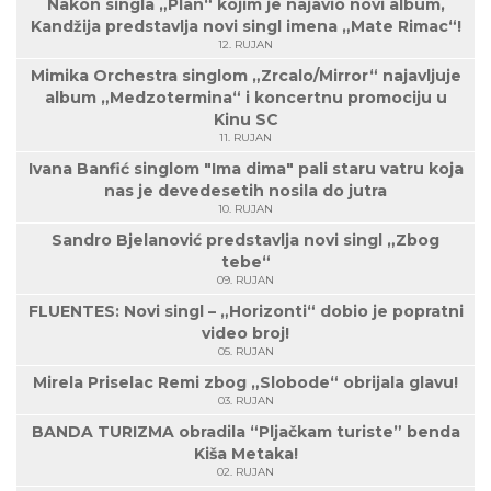
Nakon singla „Plan“ kojim je najavio novi album,
Kandžija predstavlja novi singl imena „Mate Rimac“!
12. RUJAN
Mimika Orchestra singlom „Zrcalo/Mirror“ najavljuje
album „Medzotermina“ i koncertnu promociju u
Kinu SC
11. RUJAN
Ivana Banfić singlom "Ima dima" pali staru vatru koja
nas je devedesetih nosila do jutra
10. RUJAN
Sandro Bjelanović predstavlja novi singl „Zbog
tebe“
09. RUJAN
FLUENTES: Novi singl – „Horizonti“ dobio je popratni
video broj!
05. RUJAN
Mirela Priselac Remi zbog „Slobode“ obrijala glavu!
03. RUJAN
BANDA TURIZMA obradila “Pljačkam turiste” benda
Kiša Metaka!
02. RUJAN