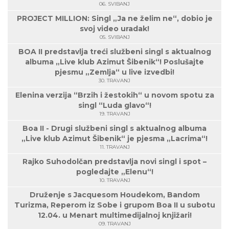
06. SVIBANJ
PROJECT MILLION: Singl „Ja ne želim ne“, dobio je
svoj video uradak!
05. SVIBANJ
BOA II predstavlja treći službeni singl s aktualnog
albuma „Live klub Azimut Šibenik“! Poslušajte
pjesmu „Zemlja“ u live izvedbi!
30. TRAVANJ
Elenina verzija “Brzih i žestokih“ u novom spotu za
singl “Luda glavo“!
19. TRAVANJ
Boa II - Drugi službeni singl s aktualnog albuma
„Live klub Azimut Šibenik“ je pjesma „Lacrima“!
11. TRAVANJ
Rajko Suhodolčan predstavlja novi singl i spot –
pogledajte „Elenu“!
10. TRAVANJ
Druženje s Jacquesom Houdekom, Bandom
Turizma, Reperom iz Sobe i grupom Boa II u subotu
12.04. u Menart multimedijalnoj knjižari!
09. TRAVANJ