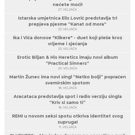
nećete moći!
27. VELJAČA
Istarska umjetnica Elis Lovrić predstavlja tri
prepjeva pjesme “Kanat od mora“
23. VELJAČA
Ika i Vića donose "Klikere" - duet koji pleše kroz
vrijeme i sjećanja
23. VELJAČA
Erotic Biljan & His Heretics imaju novi album
“Practical Sinners“
20. VELJAČA
Martin Žunec ima novi singl “Netko bolji” popraćen
svemirskim spotom
18. VELJAČA
Aracataca predstavlja spot i radio verziju singla
“Kriv si samo ti”
18. VELJAČA
REMI u novom seksi spotu otkriva identitet svog
supruga!
11. VELJAČA