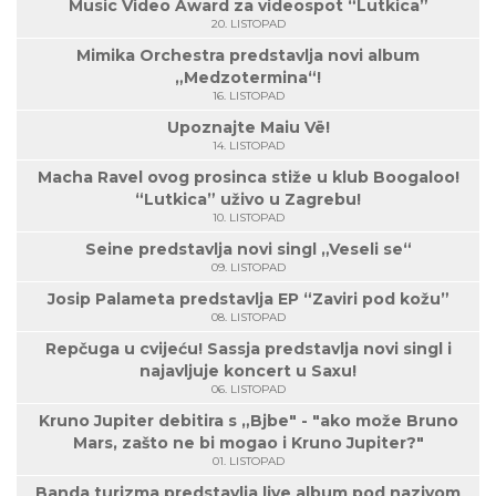
Music Video Award za videospot “Lutkica”
20. LISTOPAD
Mimika Orchestra predstavlja novi album
„Medzotermina“!
16. LISTOPAD
Upoznajte Maiu Vë!
14. LISTOPAD
Macha Ravel ovog prosinca stiže u klub Boogaloo!
“Lutkica” uživo u Zagrebu!
10. LISTOPAD
Seine predstavlja novi singl „Veseli se“
09. LISTOPAD
Josip Palameta predstavlja EP “Zaviri pod kožu”
08. LISTOPAD
Repčuga u cvijeću! Sassja predstavlja novi singl i
najavljuje koncert u Saxu!
06. LISTOPAD
Kruno Jupiter debitira s „Bjbe" - "ako može Bruno
Mars, zašto ne bi mogao i Kruno Jupiter?"
01. LISTOPAD
Banda turizma predstavlja live album pod nazivom