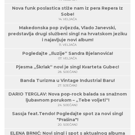
Nova funk poslastica stiže nam iz pera Repera Iz
Sobe!
14. VELJAČA
Makedonska pop zvijezda, Vlado Janevski,
predstavlja drugi službeni singl na hrvatskom jeziku
i najavljuje novi album!
11. VELJAČA
Pogledajte „Iluzije“ Sandra Bjelanovića!
07. VELJAČA
Pjesma „Škrlak“ novi je singl Kvarteta Gubec!
28. SIJEČANJ
Banda Turizma u Vintage Industrial Baru!
27. SIJEČANJ
DARIO TERGLAV: Nova pop-rock balada sa snažnom
ljubavnom porukom – „Tebe voljeti“!
24. SIJEČANJ
Sassja feat.Tendo! Pogledajte spot za novi singl
"Prašina"!
20. SIJEČANJ
ELENA BRNIĆ: Novi singl i spot s aktualnog albuma