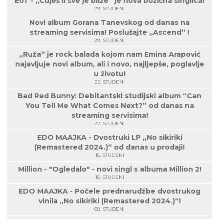
EoT - „Čuješ li sve je bliže“ je nova božićna singlica!
29. STUDENI
Novi album Gorana Tanevskog od danas na
streaming servisima! Poslušajte „Ascend“ !
29. STUDENI
„Ruža“ je rock balada kojom nam Emina Arapović
najavljuje novi album, ali i novo, najljepše, poglavlje
u životu!
25. STUDENI
Bad Red Bunny: Debitantski studijski album “Can
You Tell Me What Comes Next?” od danas na
streaming servisima!
22. STUDENI
EDO MAAJKA - Dvostruki LP „No sikiriki
(Remastered 2024.)“ od danas u prodaji!
15. STUDENI
Million - "Ogledalo" - novi singl s albuma Million 2!
15. STUDENI
EDO MAAJKA - Počele prednarudžbe dvostrukog
vinila „No sikiriki (Remastered 2024.)“!
08. STUDENI