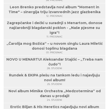
26. PROSINAC
Leon Brenko predstavlja novi album "Moment in
Time" – sinergija triju izvanrednih jazz glazbenika
12. PROSINAC
Zagrepčanke i dečki u suradnji s Menartom, donose
najčarobniji blagdanski poklon - „Naše pjesme su
igra“!
11. PROSINAC
„Čarolija mog Božića“ – u novom singlu Laura Miletić
donosi toplinu blagdana
01. PROSINAC
NOVO U MENARTU! Aleksandar Stajčić – „Treba nam
čudo“!
28. STUDENI
Rundek & EKIPA plešu na tankom ledu i najavljuju
novi album!
25. STUDENI
Novi album Mimike Orchestra „Medzotermina“ od
danas u prodaji!
24. STUDENI
Erotic Biljan & His Heretics najavljuju novi album