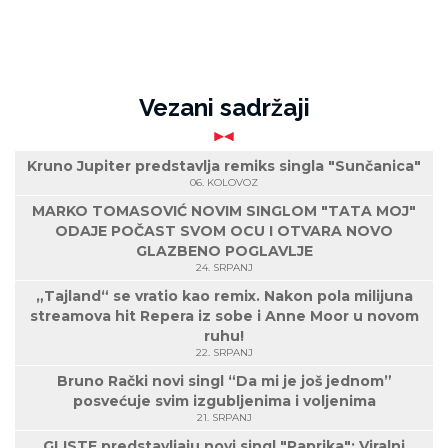
Vezani sadržaji
Kruno Jupiter predstavlja remiks singla "Sunčanica"
06. KOLOVOZ
MARKO TOMASOVIĆ NOVIM SINGLOM "TATA MOJ"
ODAJE POČAST SVOM OCU I OTVARA NOVO
GLAZBENO POGLAVLJE
24. SRPANJ
„Tajland“ se vratio kao remix. Nakon pola milijuna
streamova hit Repera iz sobe i Anne Moor u novom
ruhu!
22. SRPANJ
Bruno Rački novi singl “Da mi je još jednom”
posvećuje svim izgubljenima i voljenima
21. SRPANJ
GLISTE predstavljaju novi singl "Paprika": Viralni