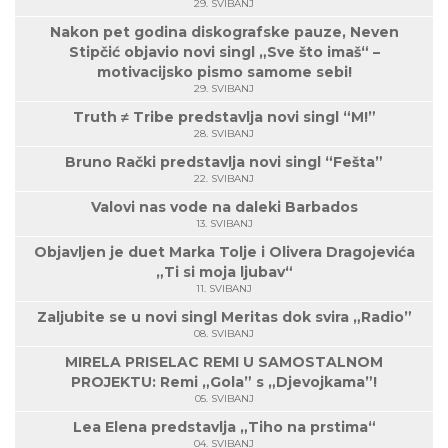
29. SVIBANJ
Nakon pet godina diskografske pauze, Neven
Stipčić objavio novi singl „Sve što imaš“ –
motivacijsko pismo samome sebi!
29. SVIBANJ
Truth ≠ Tribe predstavlja novi singl “M!”
28. SVIBANJ
Bruno Rački predstavlja novi singl “Fešta”
22. SVIBANJ
Valovi nas vode na daleki Barbados
13. SVIBANJ
Objavljen je duet Marka Tolje i Olivera Dragojevića
„Ti si moja ljubav“
11. SVIBANJ
Zaljubite se u novi singl Meritas dok svira „Radio”
08. SVIBANJ
MIRELA PRISELAC REMI U SAMOSTALNOM
PROJEKTU: Remi „Gola” s „Djevojkama”!
05. SVIBANJ
Lea Elena predstavlja „Tiho na prstima“
04. SVIBANJ