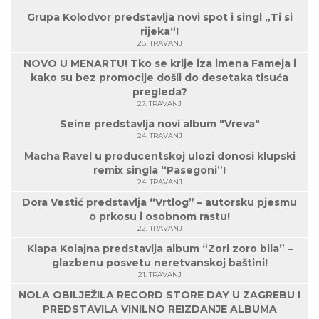
Grupa Kolodvor predstavlja novi spot i singl „Ti si
rijeka“!
28. TRAVANJ
NOVO U MENARTU! Tko se krije iza imena Fameja i
kako su bez promocije došli do desetaka tisuća
pregleda?
27. TRAVANJ
Seine predstavlja novi album "Vreva"
24. TRAVANJ
Macha Ravel u producentskoj ulozi donosi klupski
remix singla “Pasegoni”!
24. TRAVANJ
Dora Vestić predstavlja “Vrtlog” – autorsku pjesmu
o prkosu i osobnom rastu!
22. TRAVANJ
Klapa Kolajna predstavlja album “Zori zoro bila” –
glazbenu posvetu neretvanskoj baštini!
21. TRAVANJ
NOLA OBILJEŽILA RECORD STORE DAY U ZAGREBU I
PREDSTAVILA VINILNO REIZDANJE ALBUMA