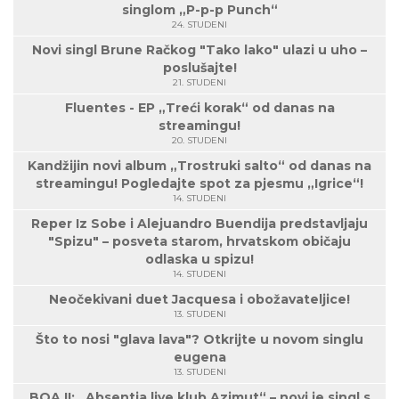
singlom „P-p-p Punch“
24. STUDENI
Novi singl Brune Račkog "Tako lako" ulazi u uho –
poslušajte!
21. STUDENI
Fluentes - EP „Treći korak“ od danas na
streamingu!
20. STUDENI
Kandžijin novi album „Trostruki salto“ od danas na
streamingu! Pogledajte spot za pjesmu „Igrice“!
14. STUDENI
Reper Iz Sobe i Alejuandro Buendija predstavljaju
"Spizu" – posveta starom, hrvatskom običaju
odlaska u spizu!
14. STUDENI
Neočekivani duet Jacquesa i obožavateljice!
13. STUDENI
Što to nosi "glava lava"? Otkrijte u novom singlu
eugena
13. STUDENI
BOA II: „Absentia live klub Azimut“ – novi je singl s