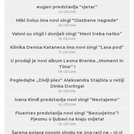
eugen predstavlja “vjetar”
24. OŽUJAK
Miki Solus ima novi singl "Glazbene nagrade"
20. OŽUJAK
Valovi su stigli i donijeli singl “Meni treba netko”
18. OŽUJAK
Klinika Denisa Kataneca ima novi singl “Lava pod“
17. OŽUJAK
U prodaji je novi album Leona Brenka „Moment in
Time“ !
09. OŽUJAK
Pogledajte „Divlji ples“ Aleksandra Stajčića u režiji
Dinka Doringa!
05. OŽUJAK
Ivana Kindl predstavlja novi singl “Nestajemo“
02. OŽUJAK
Fluentes predstavlja novi singl “Bezuvjetno”!
Pjesmu o ljubavi na kraju svijeta!
02. OŽUJAK
Šarena pojava novom singlu ne zna reći ne – ni vi