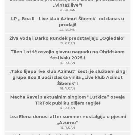
„Vintaž live“!
26. RUJAN
LP „ Boa II – Live klub Azimut Šibenik“ od danas u
prodaji!
22. RUJAN
Živa Voda i Darko Rundek predstavljaju „Ogledalo“
17. RUJAN
Tilen Lotrič osvojio glavnu nagradu na Ohridskom
festivalu 2025.!
16. RUJAN
„Tako lijepa live klub Azimut“ šesti je službeni singl
grupe Boa II uoči izlaska vinila „Live klub Azimut
Šibenik“!
16. RUJAN
Macha Ravel s aktualnim singlom “Lutkica” osvaja
TikTok publiku diljem regije!
16. RUJAN
Lea Elena donosi after summer nostalgiju u pjesmi
„Azurno“
15. RUJAN