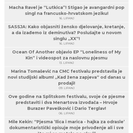
Macha Ravel je “Lutkica”! Stigao je avangardni pop
singl na francusko-hrvatskom jeziku!
16. LIPANJ
SASSJA: Kako objasniti žensko djelovanje, kretanje,
a da izađemo iz deminutiva? Poslušajte u novom
singlu „XX“!
16. LIPANJ
Ocean Of Another objavio EP “Loneliness of My
Kin” i videospot za naslovnu pjesmu
13. LIPANJ
Marina Tomašević na CMC festivalu predstavila je
novi studijski album! „Kad žena zapjeva“ od danas u
prodaji!
09. LIPANJ
Ove godine na Splitskom festivalu, svoje će pjesme
predstaviti i dva Menartova izvođača – Hrvoje
Burazer Pavešković i Dario Terglav!
06. LIPANJ
Mile Kekin: “Pjesma ’Ilica i marica - hajka za odrasle’
dokumentaristički opisuje moje privođenje ali i sve