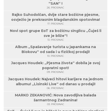
“SAN“ !
26. PROSINAC
Rajko Suhodolčan, dvije stare božićne pjesme,
osvježio je prekrasnim blagdanskim spotovima!
17. PROSINAC
Novi spot grupe EoT za božićnu singlicu „Čuješ li
sve je bliže“!
13. PROSINAC
Album „Spašavanje turista u japankama na
Biokovu“ od sada i u fizičkoj prodaji!
10. PROSINAC
Jacques Houdek: „Pjesma života“ dobila je svoj
popratni spot!
09. PROSINAC
Jacques Houdek: Najveći hitovi karijere na jednom
albumu! „Lisinski Live“ od danas u prodaji!
06. PROSINAC
MARKO ZEKANOVIĆ: Nova zavodljiva balada
šarmantnog Zadranina!
03. PROSINAC