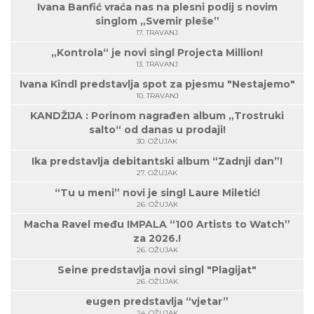
Ivana Banfić vraća nas na plesni podij s novim
singlom „Svemir pleše”
17. TRAVANJ
„Kontrola“ je novi singl Projecta Million!
13. TRAVANJ
Ivana Kindl predstavlja spot za pjesmu "Nestajemo"
10. TRAVANJ
KANDŽIJA : Porinom nagrađen album „Trostruki
salto“ od danas u prodaji!
30. OŽUJAK
Ika predstavlja debitantski album “Zadnji dan”!
27. OŽUJAK
“Tu u meni” novi je singl Laure Miletić!
26. OŽUJAK
Macha Ravel među IMPALA “100 Artists to Watch”
za 2026.!
26. OŽUJAK
Seine predstavlja novi singl "Plagijat"
26. OŽUJAK
eugen predstavlja “vjetar”
24. OŽUJAK