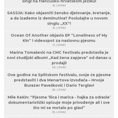
singl na francusko-hrvatskom jeziku!
16. LIPANJ
SASSJA: Kako objasniti žensko djelovanje, kretanje,
a da izađemo iz deminutiva? Poslušajte u novom
singlu „XX“!
16. LIPANJ
Ocean Of Another objavio EP “Loneliness of My
Kin” i videospot za naslovnu pjesmu
13. LIPANJ
Marina Tomašević na CMC festivalu predstavila je
novi studijski album! „Kad žena zapjeva“ od danas u
prodaji!
09. LIPANJ
Ove godine na Splitskom festivalu, svoje će pjesme
predstaviti i dva Menartova izvođača – Hrvoje
Burazer Pavešković i Dario Terglav!
06. LIPANJ
Mile Kekin: “Pjesma ’Ilica i marica - hajka za odrasle’
dokumentaristički opisuje moje privođenje ali i sve
što mi se motalo po glavi”
05. LIPANJ