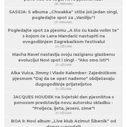
08. TRAVANJ
SASSJA: S albuma „Chwakka“ stiže još jedan singl,
pogledajte spot za „Vaniliju“!
07. TRAVANJ
Pogledajte spot za pjesmu „A što ću kada volim te“
s kojom će Lana Mandarić nastupiti na
ovogodišnjem Zagrebačkom festivalu!
24. OŽUJAK
Macha Ravel nastavlja svoju razigranu glazbenu
evoluciju! Novi spot i singl - "Ako smo isti"!
21. OŽUJAK
Alka Vuica, Jimmy i Vlado Kalember: Zajedničkom
pjesmom "Daj da se opet nađemo" obilježavaju
dugogodišnje prijateljstvo
21. OŽUJAK
JACQUES HOUDEK na Svjetski dan pjesništva s
ponosom predstavlja novu autorsku skladbu -
"Proljeća, ljeta, jeseni, zime"!
21. OŽUJAK
BOA II: Novi album „Live klub Azimut Šibenik“ od
danas u prodaji!