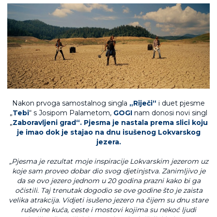
Nakon prvoga samostalnog singla
„Riječi“
i duet pjesme
„
Tebi
“ s Josipom Palametom,
GOGI
nam donosi novi singl
„
Zaboravljeni grad“. Pjesma je nastala prema slici koju
je imao dok je stajao na dnu isušenog Lokvarskog
jezera.
„Pjesma je rezultat moje inspiracije Lokvarskim jezerom uz
koje sam proveo dobar dio svog djetinjstva. Zanimljivo je
da se ovo jezero jednom u 20 godina prazni kako bi ga
očistili. Taj trenutak dogodio se ove godine što je zaista
velika atrakcija. Vidjeti isušeno jezero na čijem su dnu stare
ruševine kuća, ceste i mostovi kojima su nekoć ljudi