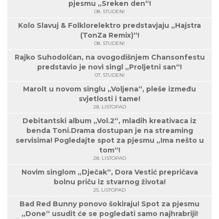
pjesmu „Sreken den“!
08. STUDENI
Kolo Slavuj & Folklorelektro predstavjaju „Hajstra
(TonZa Remix)“!
08. STUDENI
Rajko Suhodolčan, na ovogodišnjem Chansonfestu
predstavio je novi singl „Proljetni san“!
07. STUDENI
Marolt u novom singlu „Voljena“, pleše između
svjetlosti i tame!
28. LISTOPAD
Debitantski album „Vol.2“, mladih kreativaca iz
benda Toni.Drama dostupan je na streaming
servisima! Pogledajte spot za pjesmu „Ima nešto u
tom“!
28. LISTOPAD
Novim singlom „Dječak“, Dora Vestić prepričava
bolnu priču iz stvarnog života!
25. LISTOPAD
Bad Red Bunny ponovo šokiraju! Spot za pjesmu
„Done“ usudit će se pogledati samo najhrabriji!