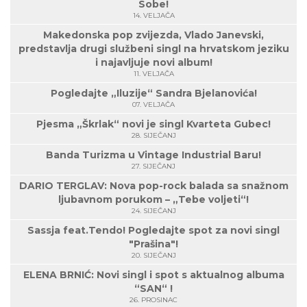
Sobe!
14. VELJAČA
Makedonska pop zvijezda, Vlado Janevski,
predstavlja drugi službeni singl na hrvatskom jeziku
i najavljuje novi album!
11. VELJAČA
Pogledajte „Iluzije“ Sandra Bjelanovića!
07. VELJAČA
Pjesma „Škrlak“ novi je singl Kvarteta Gubec!
28. SIJEČANJ
Banda Turizma u Vintage Industrial Baru!
27. SIJEČANJ
DARIO TERGLAV: Nova pop-rock balada sa snažnom
ljubavnom porukom – „Tebe voljeti“!
24. SIJEČANJ
Sassja feat.Tendo! Pogledajte spot za novi singl
"Prašina"!
20. SIJEČANJ
ELENA BRNIĆ: Novi singl i spot s aktualnog albuma
“SAN“ !
26. PROSINAC