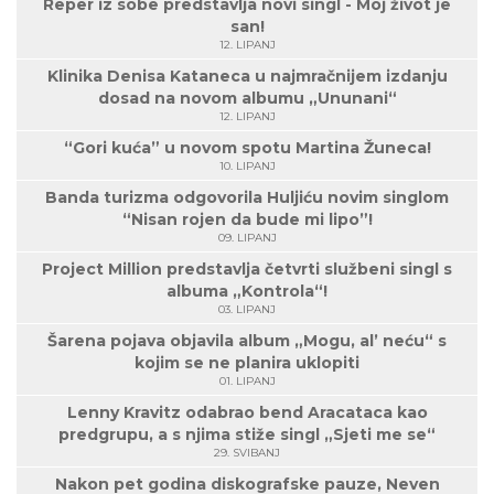
Reper iz sobe predstavlja novi singl - Moj život je
san!
12. LIPANJ
Klinika Denisa Kataneca u najmračnijem izdanju
dosad na novom albumu „Ununani“
12. LIPANJ
“Gori kuća” u novom spotu Martina Žuneca!
10. LIPANJ
Banda turizma odgovorila Huljiću novim singlom
“Nisan rojen da bude mi lipo”!
09. LIPANJ
Project Million predstavlja četvrti službeni singl s
albuma „Kontrola“!
03. LIPANJ
Šarena pojava objavila album „Mogu, al’ neću“ s
kojim se ne planira uklopiti
01. LIPANJ
Lenny Kravitz odabrao bend Aracataca kao
predgrupu, a s njima stiže singl „Sjeti me se“
29. SVIBANJ
Nakon pet godina diskografske pauze, Neven