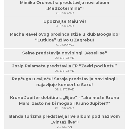
Mimika Orchestra predstavlja novi album
„Medzotermina“!
16. LISTOPAD
Upoznajte Maiu Vë!
14. LISTOPAD
Macha Ravel ovog prosinca stiže u klub Boogaloo!
“Lutkica” uživo u Zagrebu!
10. LISTOPAD
Seine predstavlja novi singl „Veseli se“
09. LISTOPAD
Josip Palameta predstavlja EP “Zaviri pod kožu”
08. LISTOPAD
Repčuga u cvijeću! Sassja predstavlja novi singl i
najavljuje koncert u Saxu!
06. LISTOPAD
Kruno Jupiter debitira s „Bjbe" - "ako može Bruno
Mars, zašto ne bi mogao i Kruno Jupiter?"
01. LISTOPAD
Banda turizma predstavlja live album pod nazivom
„Vintaž live“!
26. RUJAN