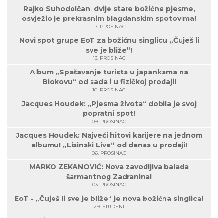
Rajko Suhodolčan, dvije stare božićne pjesme,
osvježio je prekrasnim blagdanskim spotovima!
17. PROSINAC
Novi spot grupe EoT za božićnu singlicu „Čuješ li
sve je bliže“!
13. PROSINAC
Album „Spašavanje turista u japankama na
Biokovu“ od sada i u fizičkoj prodaji!
10. PROSINAC
Jacques Houdek: „Pjesma života“ dobila je svoj
popratni spot!
09. PROSINAC
Jacques Houdek: Najveći hitovi karijere na jednom
albumu! „Lisinski Live“ od danas u prodaji!
06. PROSINAC
MARKO ZEKANOVIĆ: Nova zavodljiva balada
šarmantnog Zadranina!
03. PROSINAC
EoT - „Čuješ li sve je bliže“ je nova božićna singlica!
29. STUDENI