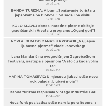
21. OŽUJAK
BANDA TURIZMA: Album „Spašavanje turista u
japankama na Biokovu“ od sada i na vinilu!
14. OŽUJAK
KOLO SLAVUJ donosi narodne plesne običaje
gradišćanskih Hrvata u programu „Oganj gori“!
12. OŽUJAK
NOVI ALBUM OD DANAS U PRODAJI! „Najljepše
ljubavne pjesme“ Vlade Janevskog!
05. OŽUJAK
Lana Mandarić na ovogodišnjem Zagrebačkom
festivalu, nastupa s pjesmom "A što ću kada volim
te"!
04. OŽUJAK
MARINA TOMAŠEVIĆ: U mjesecu ljubavi stiže nova
rock balada „Ljubavi moja“!
19. VELJAČA
Banda turizma rasplesala Vintage Industrial Bar!
14. VELJAČA
Nova funk poslastica stiže nam iz pera Repera Iz