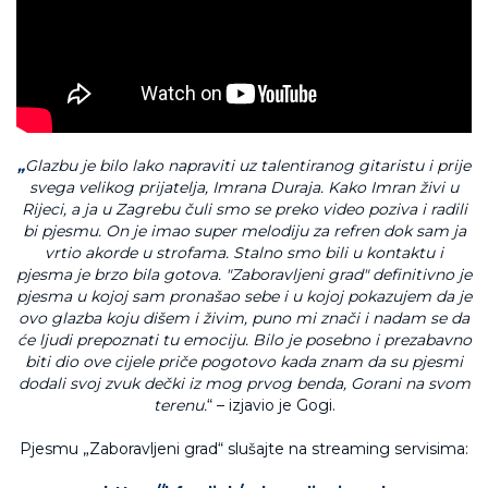
„
Glazbu je bilo lako napraviti uz talentiranog gitaristu i prije
svega velikog prijatelja, Imrana Duraja. Kako Imran živi u
Rijeci, a ja u Zagrebu čuli smo se preko video poziva i radili
bi pjesmu. On je imao super melodiju za refren dok sam ja
vrtio akorde u strofama. Stalno smo bili u kontaktu i
pjesma je brzo bila gotova. "Zaboravljeni grad" definitivno je
pjesma u kojoj sam pronašao sebe i u kojoj pokazujem da je
ovo glazba koju dišem i živim, puno mi znači i nadam se da
će ljudi prepoznati tu emociju.
Bilo je posebno i prezabavno
biti dio ove cijele priče pogotovo kada znam da su pjesmi
dodali svoj zvuk dečki iz mog prvog benda, Gorani na svom
terenu.
“ – izjavio je Gogi.
Pjesmu „Zaboravljeni grad“ slušajte na streaming servisima: