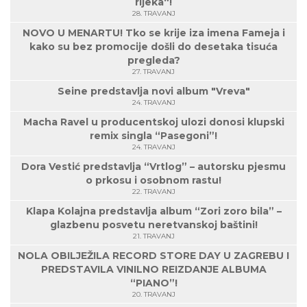
rijeka“!
28. TRAVANJ
NOVO U MENARTU! Tko se krije iza imena Fameja i
kako su bez promocije došli do desetaka tisuća
pregleda?
27. TRAVANJ
Seine predstavlja novi album "Vreva"
24. TRAVANJ
Macha Ravel u producentskoj ulozi donosi klupski
remix singla “Pasegoni”!
24. TRAVANJ
Dora Vestić predstavlja “Vrtlog” – autorsku pjesmu
o prkosu i osobnom rastu!
22. TRAVANJ
Klapa Kolajna predstavlja album “Zori zoro bila” –
glazbenu posvetu neretvanskoj baštini!
21. TRAVANJ
NOLA OBILJEŽILA RECORD STORE DAY U ZAGREBU I
PREDSTAVILA VINILNO REIZDANJE ALBUMA
“PIANO”!
20. TRAVANJ