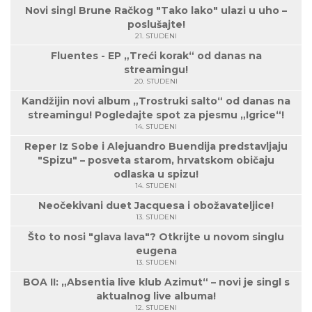
Novi singl Brune Račkog "Tako lako" ulazi u uho –
poslušajte!
21. STUDENI
Fluentes - EP „Treći korak“ od danas na
streamingu!
20. STUDENI
Kandžijin novi album „Trostruki salto“ od danas na
streamingu! Pogledajte spot za pjesmu „Igrice“!
14. STUDENI
Reper Iz Sobe i Alejuandro Buendija predstavljaju
"Spizu" – posveta starom, hrvatskom običaju
odlaska u spizu!
14. STUDENI
Neočekivani duet Jacquesa i obožavateljice!
13. STUDENI
Što to nosi "glava lava"? Otkrijte u novom singlu
eugena
13. STUDENI
BOA II: „Absentia live klub Azimut“ – novi je singl s
aktualnog live albuma!
12. STUDENI