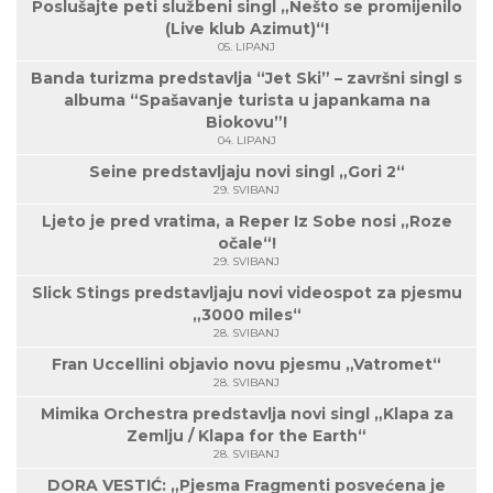
Poslušajte peti službeni singl „Nešto se promijenilo
(Live klub Azimut)“!
05. LIPANJ
Banda turizma predstavlja “Jet Ski” – završni singl s
albuma “Spašavanje turista u japankama na
Biokovu”!
04. LIPANJ
Seine predstavljaju novi singl „Gori 2“
29. SVIBANJ
Ljeto je pred vratima, a Reper Iz Sobe nosi „Roze
očale“!
29. SVIBANJ
Slick Stings predstavljaju novi videospot za pjesmu
„3000 miles“
28. SVIBANJ
Fran Uccellini objavio novu pjesmu „Vatromet“
28. SVIBANJ
Mimika Orchestra predstavlja novi singl „Klapa za
Zemlju / Klapa for the Earth“
28. SVIBANJ
DORA VESTIĆ: „Pjesma Fragmenti posvećena je