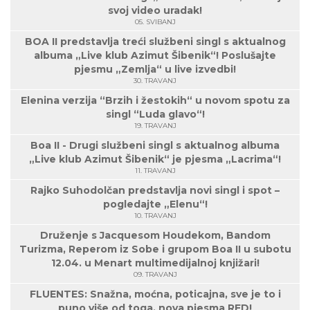
svoj video uradak!
05. SVIBANJ
BOA II predstavlja treći službeni singl s aktualnog
albuma „Live klub Azimut Šibenik“! Poslušajte
pjesmu „Zemlja“ u live izvedbi!
30. TRAVANJ
Elenina verzija “Brzih i žestokih“ u novom spotu za
singl “Luda glavo“!
19. TRAVANJ
Boa II - Drugi službeni singl s aktualnog albuma
„Live klub Azimut Šibenik“ je pjesma „Lacrima“!
11. TRAVANJ
Rajko Suhodolčan predstavlja novi singl i spot –
pogledajte „Elenu“!
10. TRAVANJ
Druženje s Jacquesom Houdekom, Bandom
Turizma, Reperom iz Sobe i grupom Boa II u subotu
12.04. u Menart multimedijalnoj knjižari!
09. TRAVANJ
FLUENTES: Snažna, moćna, poticajna, sve je to i
puno više od toga, nova pjesma RED!