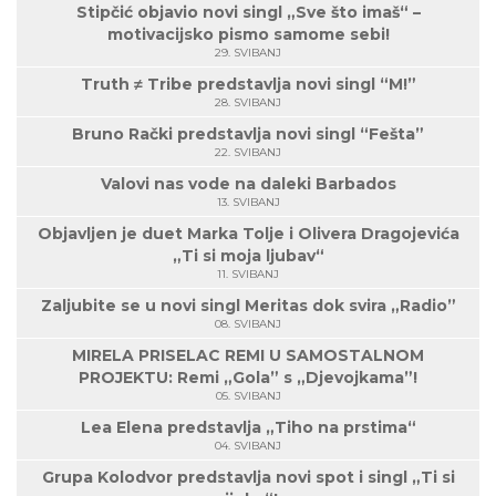
Stipčić objavio novi singl „Sve što imaš“ –
motivacijsko pismo samome sebi!
29. SVIBANJ
Truth ≠ Tribe predstavlja novi singl “M!”
28. SVIBANJ
Bruno Rački predstavlja novi singl “Fešta”
22. SVIBANJ
Valovi nas vode na daleki Barbados
13. SVIBANJ
Objavljen je duet Marka Tolje i Olivera Dragojevića
„Ti si moja ljubav“
11. SVIBANJ
Zaljubite se u novi singl Meritas dok svira „Radio”
08. SVIBANJ
MIRELA PRISELAC REMI U SAMOSTALNOM
PROJEKTU: Remi „Gola” s „Djevojkama”!
05. SVIBANJ
Lea Elena predstavlja „Tiho na prstima“
04. SVIBANJ
Grupa Kolodvor predstavlja novi spot i singl „Ti si