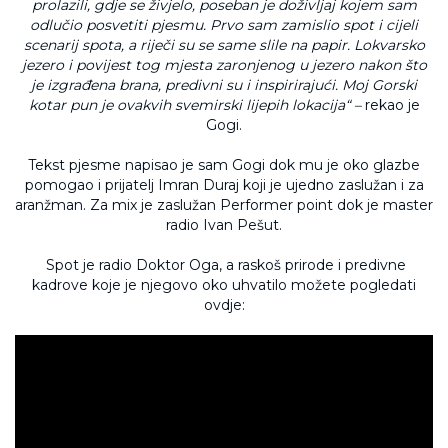
prolazili, gdje se živjelo, poseban je doživljaj kojem sam
odlučio posvetiti pjesmu. Prvo sam zamislio spot i cijeli
scenarij spota, a riječi su se same slile na papir. Lokvarsko
jezero i povijest tog mjesta zaronjenog u jezero nakon što
je izgrađena brana, predivni su i inspirirajući. Moj Gorski
kotar pun je ovakvih svemirski lijepih lokacija“ –
rekao je
Gogi.
Tekst pjesme napisao je sam Gogi dok mu je oko glazbe
pomogao i prijatelj Imran Duraj koji je ujedno zaslužan i za
aranžman. Za mix je zaslužan Performer point dok je master
radio Ivan Pešut.
Spot je radio Doktor Oga, a raskoš prirode i predivne
kadrove koje je njegovo oko uhvatilo možete pogledati
ovdje: