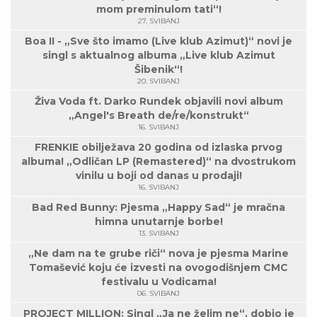
mom preminulom tati“!
27. SVIBANJ
Boa II - „Sve što imamo (Live klub Azimut)“ novi je
singl s aktualnog albuma „Live klub Azimut
Šibenik“!
20. SVIBANJ
Živa Voda ft. Darko Rundek objavili novi album
„Angel's Breath de/re/konstrukt“
16. SVIBANJ
FRENKIE obilježava 20 godina od izlaska prvog
albuma! „Odličan LP (Remastered)“ na dvostrukom
vinilu u boji od danas u prodaji!
16. SVIBANJ
Bad Red Bunny: Pjesma „Happy Sad“ je mračna
himna unutarnje borbe!
13. SVIBANJ
„Ne dam na te grube riči“ nova je pjesma Marine
Tomašević koju će izvesti na ovogodišnjem CMC
festivalu u Vodicama!
06. SVIBANJ
PROJECT MILLION: Singl „Ja ne želim ne“, dobio je