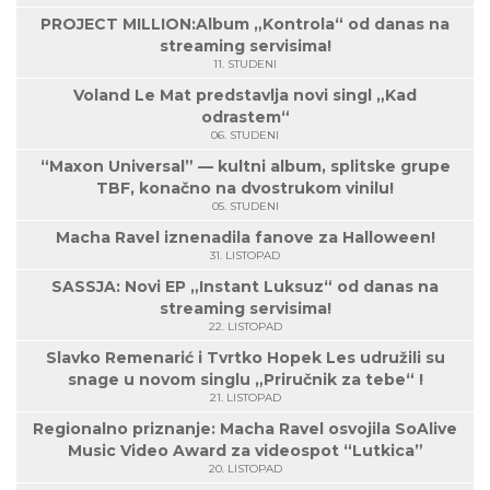
PROJECT MILLION:Album „Kontrola“ od danas na
streaming servisima!
11. STUDENI
Voland Le Mat predstavlja novi singl „Kad
odrastem“
06. STUDENI
“Maxon Universal” — kultni album, splitske grupe
TBF, konačno na dvostrukom vinilu!
05. STUDENI
Macha Ravel iznenadila fanove za Halloween!
31. LISTOPAD
SASSJA: Novi EP „Instant Luksuz“ od danas na
streaming servisima!
22. LISTOPAD
Slavko Remenarić i Tvrtko Hopek Les udružili su
snage u novom singlu „Priručnik za tebe“ !
21. LISTOPAD
Regionalno priznanje: Macha Ravel osvojila SoAlive
Music Video Award za videospot “Lutkica”
20. LISTOPAD