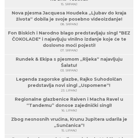
15. SRPANJ
Nova pjesma Jacquesa Houdeka „Ljubav do kraja
života“ dobila je svoje posebno videoizdanje!
08. SRPANJ
Fon Biskich i Narodno blago predstavljaju singl "BEZ
ČOKOLADE" i najavljuju vinilno izdanje koje će te
doslovno moći pojesti!
07. SRPANJ
Rundek & Ekipa s pjesmom „Rijeka“ najavljuju
Šalatu!
03. SRPANJ
Legenda zagorske glazbe, Rajko Suhodolčan
predstavlja novi singl „Uspomene“!
23. LIPANJ
Regionalne glazbenice Raiven i Macha Ravel u
“Tandemu” donose zajednički singl!
16. LIPANJ
Zbog nesnosnih vrućina, Krunu Jupitera udarila je
„Sunčanica“!
15. LIPANJ