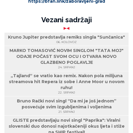
https://bfan.link/zaboravljeni-grad
Vezani sadržaji
Kruno Jupiter predstavlja remiks singla "Sunčanica"
06. KOLOVOZ
MARKO TOMASOVIĆ NOVIM SINGLOM "TATA MOJ"
ODAJE POČAST SVOM OCU I OTVARA NOVO
GLAZBENO POGLAVLJE
24. SRPANJ
„Tajland“ se vratio kao remix. Nakon pola milijuna
streamova hit Repera iz sobe i Anne Moor u novom
ruhu!
22. SRPANJ
Bruno Rački novi singl “Da mi je još jednom”
posvećuje svim izgubljenima i voljenima
21. SRPANJ
GLISTE predstavljaju novi singl "Paprika": Viralni
slovenski duo donosi najotkačeniji okus ljeta i stiže
na SHIP festival!