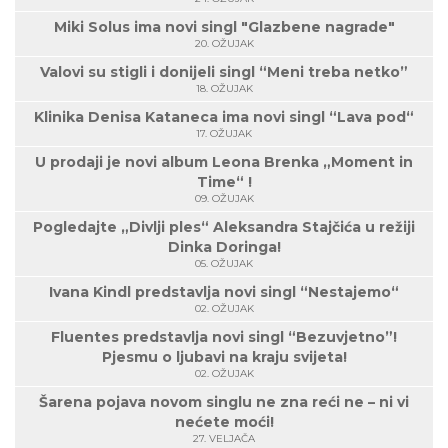
Miki Solus ima novi singl "Glazbene nagrade"
20. OŽUJAK
Valovi su stigli i donijeli singl “Meni treba netko”
18. OŽUJAK
Klinika Denisa Kataneca ima novi singl “Lava pod“
17. OŽUJAK
U prodaji je novi album Leona Brenka „Moment in
Time“ !
09. OŽUJAK
Pogledajte „Divlji ples“ Aleksandra Stajčića u režiji
Dinka Doringa!
05. OŽUJAK
Ivana Kindl predstavlja novi singl “Nestajemo“
02. OŽUJAK
Fluentes predstavlja novi singl “Bezuvjetno”!
Pjesmu o ljubavi na kraju svijeta!
02. OŽUJAK
Šarena pojava novom singlu ne zna reći ne – ni vi
nećete moći!
27. VELJAČA