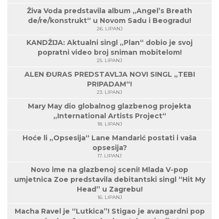
Živa Voda predstavila album „Angel’s Breath
de/re/konstrukt“ u Novom Sadu i Beogradu!
26. LIPANJ
KANDŽIJA: Aktualni singl „Plan“ dobio je svoj
popratni video broj sniman mobitelom!
25. LIPANJ
ALEN ĐURAS PREDSTAVLJA NOVI SINGL „TEBI
PRIPADAM“!
23. LIPANJ
Mary May dio globalnog glazbenog projekta
„International Artists Project“
18. LIPANJ
Hoće li „Opsesija“ Lane Mandarić postati i vaša
opsesija?
17. LIPANJ
Novo ime na glazbenoj sceni! Mlada V-pop
umjetnica Zoe predstavila debitantski singl “Hit My
Head” u Zagrebu!
16. LIPANJ
Macha Ravel je “Lutkica”! Stigao je avangardni pop