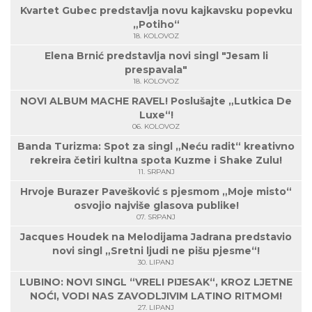
Kvartet Gubec predstavlja novu kajkavsku popevku
„Potiho“
18. KOLOVOZ
Elena Brnić predstavlja novi singl "Jesam li
prespavala"
18. KOLOVOZ
NOVI ALBUM MACHE RAVEL! Poslušajte „Lutkica De
Luxe“!
06. KOLOVOZ
Banda Turizma: Spot za singl „Neću radit“ kreativno
rekreira četiri kultna spota Kuzme i Shake Zulu!
11. SRPANJ
Hrvoje Burazer Pavešković s pjesmom „Moje misto“
osvojio najviše glasova publike!
07. SRPANJ
Jacques Houdek na Melodijama Jadrana predstavio
novi singl „Sretni ljudi ne pišu pjesme“!
30. LIPANJ
LUBINO: NOVI SINGL “VRELI PIJESAK“, KROZ LJETNE
NOĆI, VODI NAS ZAVODLJIVIM LATINO RITMOM!
27. LIPANJ