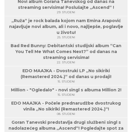
Novi album Gorana Tanevskog od danas na
streaming servisima! Poslušajte „Ascend“ !
29. STUDENI
„Ruža“ je rock balada kojom nam Emina Arapović
najavljuje novi album, ali i novo, najljepše, poglavlje
u životu!
25. STUDENI
Bad Red Bunny: Debitantski studijski album “Can
You Tell Me What Comes Next?” od danas na
streaming servisima!
22. STUDENI
EDO MAAJKA - Dvostruki LP „No sikiriki
(Remastered 2024.)“ od danas u prodaji!
15. STUDENI
Million - "Ogledalo" - novi singl s albuma Million 2!
15. STUDENI
EDO MAAJKA - Počele prednarudžbe dvostrukog
vinila „No sikiriki (Remastered 2024.)“!
08. STUDENI
Goran Tanevski predstavlja drugi službeni singl s
nadolazećeg albuma „Ascend“! Pogledajte spot za