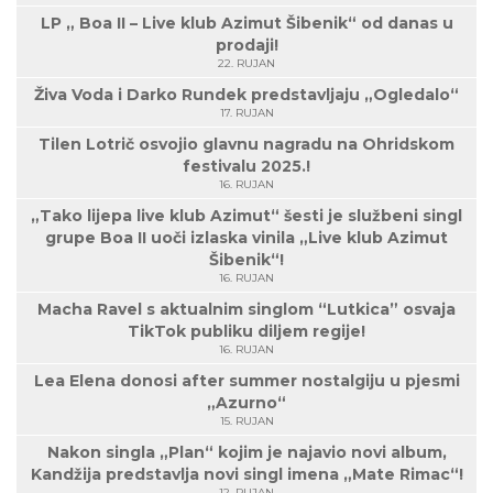
LP „ Boa II – Live klub Azimut Šibenik“ od danas u
prodaji!
22. RUJAN
Živa Voda i Darko Rundek predstavljaju „Ogledalo“
17. RUJAN
Tilen Lotrič osvojio glavnu nagradu na Ohridskom
festivalu 2025.!
16. RUJAN
„Tako lijepa live klub Azimut“ šesti je službeni singl
grupe Boa II uoči izlaska vinila „Live klub Azimut
Šibenik“!
16. RUJAN
Macha Ravel s aktualnim singlom “Lutkica” osvaja
TikTok publiku diljem regije!
16. RUJAN
Lea Elena donosi after summer nostalgiju u pjesmi
„Azurno“
15. RUJAN
Nakon singla „Plan“ kojim je najavio novi album,
Kandžija predstavlja novi singl imena „Mate Rimac“!
12. RUJAN