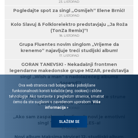
23. LISTOPAD
Pogledajte spot za singl „Osmijeh“ Elene Brnić!
21. LISTOPAD
Kolo Slavuj & Folklorelektro predstavjaju „Ja Roža
(TonZa Remix)“!
18. LISTOPAD
Grupa Fluentes novim singlom „Vrijeme da
krenemo“ najavljuje treći studijski album!
17. LISTOPAD
GORAN TANEVSKI - Nekadašnji frontmen
legendarne makedonske grupe MIZAR, predstavlja
singl „Wish a man“ s nadolazećeg albuma
„Ascend“!
Ova web stranica radi boljeg rada i poboljšane
11. LISTOPAD
funkcionalnosti koristi kolačiće (eng. cookies) i slične
Pogledajte spot za pjesmu „Dalmatinske strune
tehnologije. Ako nastavite s pregledom stranice, smatrat
ćemo da ste suglasni s navedenom uporabom.
Više
ljubavi“, Marine Tomašević!
informacija »
10. LISTOPAD
„Ako sam zaspala probudi me“, novi je emotivni
SLAŽEM SE
singl Tvrtka Hopeka LES-a!
30. RUJAN
Novi album Maksima Mrvice! 12. studijski album