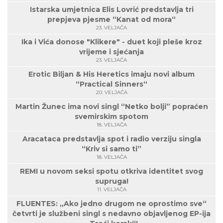
Istarska umjetnica Elis Lovrić predstavlja tri
prepjeva pjesme “Kanat od mora“
23. VELJAČA
Ika i Vića donose "Klikere" - duet koji pleše kroz
vrijeme i sjećanja
23. VELJAČA
Erotic Biljan & His Heretics imaju novi album
“Practical Sinners“
20. VELJAČA
Martin Žunec ima novi singl “Netko bolji” popraćen
svemirskim spotom
18. VELJAČA
Aracataca predstavlja spot i radio verziju singla
“Kriv si samo ti”
18. VELJAČA
REMI u novom seksi spotu otkriva identitet svog
supruga!
11. VELJAČA
FLUENTES: „Ako jedno drugom ne oprostimo sve“
četvrti je službeni singl s nedavno objavljenog EP-ija