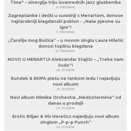
Time" – sinergija triju izvanrednih jazz glazbenika
12. PROSINAC
Zagrepčanke i dečki u suradnji s Menartom, donose
najčarobniji blagdanski poklon - „Naše pjesme su
igra“!
11. PROSINAC
„Čarolija mog Božića“ – u novom singlu Laura Miletić
donosi toplinu blagdana
01. PROSINAC
NOVO U MENARTU! Aleksandar Stajčić – „Treba nam
čudo“!
28. STUDENI
Rundek & EKIPA plešu na tankom ledu i najavljuju
novi album!
25. STUDENI
Novi album Mimike Orchestra „Medzotermina“ od
danas u prodaji!
24. STUDENI
Erotic Biljan & His Heretics najavljuju novi album
singlom „P-p-p Punch“
24. STUDENI