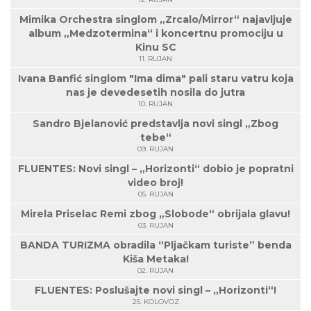
Mimika Orchestra singlom „Zrcalo/Mirror“ najavljuje
album „Medzotermina“ i koncertnu promociju u
Kinu SC
11. RUJAN
Ivana Banfić singlom "Ima dima" pali staru vatru koja
nas je devedesetih nosila do jutra
10. RUJAN
Sandro Bjelanović predstavlja novi singl „Zbog
tebe“
09. RUJAN
FLUENTES: Novi singl – „Horizonti“ dobio je popratni
video broj!
05. RUJAN
Mirela Priselac Remi zbog „Slobode“ obrijala glavu!
03. RUJAN
BANDA TURIZMA obradila “Pljačkam turiste” benda
Kiša Metaka!
02. RUJAN
FLUENTES: Poslušajte novi singl – „Horizonti“!
25. KOLOVOZ