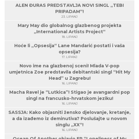
ALEN ĐURAS PREDSTAVLJA NOVI SINGL „TEBI
PRIPADAM“!
23. LIPANJ
Mary May dio globalnog glazbenog projekta
„International Artists Project“
18. LIPANJ
Hoće li „Opsesija“ Lane Mandarić postati i vaša
opsesija?
17. LIPANJ
Novo ime na glazbenoj sceni! Mlada V-pop
umjetnica Zoe predstavila debitantski singl “Hit My
Head” u Zagrebu!
16. LIPANJ
Macha Ravel je “Lutkica”! Stigao je avangardni pop
singl na francusko-hrvatskom jeziku!
16. LIPANJ
SASSJA: Kako objasniti žensko djelovanje, kretanje,
a da izađemo iz deminutiva? Poslušajte u novom
singlu „XX“!
16. LIPANJ
Ocean Of Another objavio EP “Loneliness of My