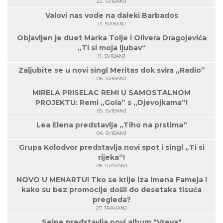
22. SVIBANJ
Valovi nas vode na daleki Barbados
13. SVIBANJ
Objavljen je duet Marka Tolje i Olivera Dragojevića
„Ti si moja ljubav“
11. SVIBANJ
Zaljubite se u novi singl Meritas dok svira „Radio”
08. SVIBANJ
MIRELA PRISELAC REMI U SAMOSTALNOM
PROJEKTU: Remi „Gola” s „Djevojkama”!
05. SVIBANJ
Lea Elena predstavlja „Tiho na prstima“
04. SVIBANJ
Grupa Kolodvor predstavlja novi spot i singl „Ti si
rijeka“!
28. TRAVANJ
NOVO U MENARTU! Tko se krije iza imena Fameja i
kako su bez promocije došli do desetaka tisuća
pregleda?
27. TRAVANJ
Seine predstavlja novi album "Vreva"