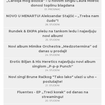
„Čarolija mog Božića“ – u novom singlu Laura Miletić
donosi toplinu blagdana
01. PROSINAC
NOVO U MENARTU! Aleksandar Stajčić – „Treba nam
čudo“!
28. STUDENI
Rundek & EKIPA plešu na tankom ledu i najavljuju
novi album!
25. STUDENI
Novi album Mimike Orchestra „Medzotermina“ od
danas u prodaji!
24. STUDENI
Erotic Biljan & His Heretics najavljuju novi album
singlom „P-p-p Punch“
24. STUDENI
Novi singl Brune Račkog "Tako lako" ulazi u uho –
poslušajte!
21. STUDENI
Fluentes - EP „Treći korak“ od danas na
streamingu!
20. STUDENI