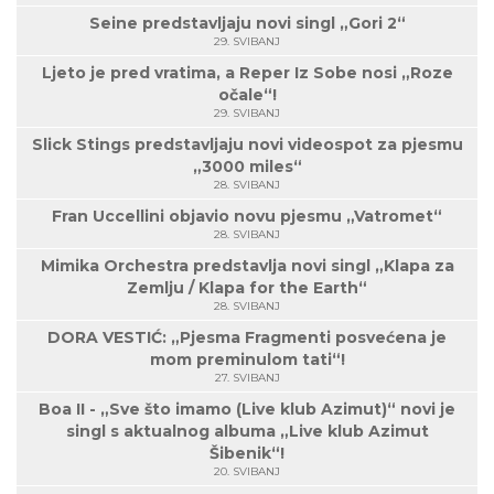
Seine predstavljaju novi singl „Gori 2“
29. SVIBANJ
Ljeto je pred vratima, a Reper Iz Sobe nosi „Roze
očale“!
29. SVIBANJ
Slick Stings predstavljaju novi videospot za pjesmu
„3000 miles“
28. SVIBANJ
Fran Uccellini objavio novu pjesmu „Vatromet“
28. SVIBANJ
Mimika Orchestra predstavlja novi singl „Klapa za
Zemlju / Klapa for the Earth“
28. SVIBANJ
DORA VESTIĆ: „Pjesma Fragmenti posvećena je
mom preminulom tati“!
27. SVIBANJ
Boa II - „Sve što imamo (Live klub Azimut)“ novi je
singl s aktualnog albuma „Live klub Azimut
Šibenik“!
20. SVIBANJ