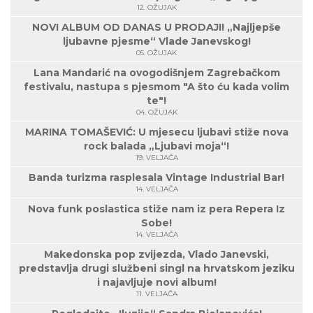
12. OŽUJAK
NOVI ALBUM OD DANAS U PRODAJI! „Najljepše
ljubavne pjesme“ Vlade Janevskog!
05. OŽUJAK
Lana Mandarić na ovogodišnjem Zagrebačkom
festivalu, nastupa s pjesmom "A što ću kada volim
te"!
04. OŽUJAK
MARINA TOMAŠEVIĆ: U mjesecu ljubavi stiže nova
rock balada „Ljubavi moja“!
19. VELJAČA
Banda turizma rasplesala Vintage Industrial Bar!
14. VELJAČA
Nova funk poslastica stiže nam iz pera Repera Iz
Sobe!
14. VELJAČA
Makedonska pop zvijezda, Vlado Janevski,
predstavlja drugi službeni singl na hrvatskom jeziku
i najavljuje novi album!
11. VELJAČA