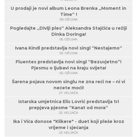
U prodaji je novi album Leona Brenka „Moment in
Time“ !
09. OŽUJAK
Pogledajte „Divlji ples“ Aleksandra Stajčića u režiji
Dinka Doringa!
05. OŽUJAK
Ivana Kindl predstavlja novi singl “Nestajemo“
02. OŽUJAK
Fluentes predstavlja novi singl “Bezuvjetno”!
Pjesmu o ljubavi na kraju svijeta!
02. OŽUJAK
Šarena pojava novom singlu ne zna reći ne – ni vi
nećete moći!
27. VELJAČA
Istarska umjetnica Elis Lovrić predstavlja tri
prepjeva pjesme “Kanat od mora“
23. VELJAČA
Ika i Vića donose "Klikere" - duet koji pleše kroz
vrijeme i sjećanja
23. VELJAČA