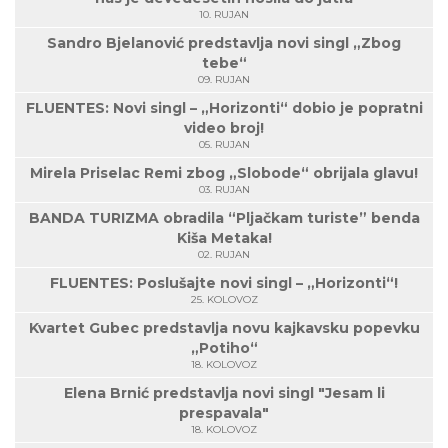
10. RUJAN
Sandro Bjelanović predstavlja novi singl „Zbog
tebe“
09. RUJAN
FLUENTES: Novi singl – „Horizonti“ dobio je popratni
video broj!
05. RUJAN
Mirela Priselac Remi zbog „Slobode“ obrijala glavu!
03. RUJAN
BANDA TURIZMA obradila “Pljačkam turiste” benda
Kiša Metaka!
02. RUJAN
FLUENTES: Poslušajte novi singl – „Horizonti“!
25. KOLOVOZ
Kvartet Gubec predstavlja novu kajkavsku popevku
„Potiho“
18. KOLOVOZ
Elena Brnić predstavlja novi singl "Jesam li
prespavala"
18. KOLOVOZ