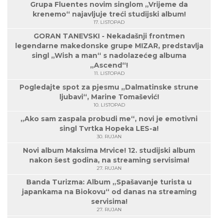
Grupa Fluentes novim singlom „Vrijeme da
krenemo“ najavljuje treći studijski album!
17. LISTOPAD
GORAN TANEVSKI - Nekadašnji frontmen
legendarne makedonske grupe MIZAR, predstavlja
singl „Wish a man“ s nadolazećeg albuma
„Ascend“!
11. LISTOPAD
Pogledajte spot za pjesmu „Dalmatinske strune
ljubavi“, Marine Tomašević!
10. LISTOPAD
„Ako sam zaspala probudi me“, novi je emotivni
singl Tvrtka Hopeka LES-a!
30. RUJAN
Novi album Maksima Mrvice! 12. studijski album
nakon šest godina, na streaming servisima!
27. RUJAN
Banda Turizma: Album „Spašavanje turista u
japankama na Biokovu“ od danas na streaming
servisima!
27. RUJAN