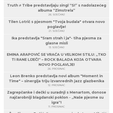
Truth ≠ Tribe predstavljaju singl “S!” s nadolazećeg
albuma “Zimstrela”
26. SIJEČANJ
Tilen Lotrič s pjesmom "Tvoja budala" otvara novo
poglavlje!
21. SIJEČANJ
Ika predstavlja "Sram strah i ja"- tiha pjesma za
glasne misli
13. SIJEČANJ
EMINA ARAPOVIĆ SE VRAĆA U VELIKOM STILU: „TKO
TI RANE LIJEČI“ – ROCK BALADA KOJA OTVARA
NOVO POGLAVLJE!
26. PROSINAC
Leon Brenko predstavlja novi album "Moment in
Time" – sinergija triju izvanrednih jazz glazbenika
12. PROSINAC
Zagrepčanke i dečki u suradnji s Menartom, donose
najčarobniji blagdanski poklon - „Naše pjesme su
igra“!
11. PROSINAC