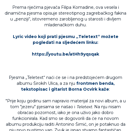
Prema riječima pjevača Filipa Komadine, ova vesela i
dinamična pjesma opisuje stereotipnog zagrebačkog fakina
u „penziji“, istovremeno zarobljenog u starosti i divljem
mladenačkom duhu.
Lyric video koji prati pjesmu „Teletext“ možete
pogledati na sljedećem linku:
https://youtu.be/atHh9yqsqak
Pjesma „Teletext“ naći će se i na predstojećem drugom
albumu Širokih Ulica, a za nju
frontmen benda,
tekstopisac i gitarist Borna Ocvirk kaže
:
"Prije koju godinu sam napravio materijal za novi album, a u
tom "jezeru" pjesama se našao i
Teletext
. Na nju nisam
obraćao pozornost, iako je ona uživo jako dobro
funkcionirala. Kad smo se dogovorili da će na novom
albumu produkciju raditi Antonino Šimić, on je potaknuo da
nju prvo pustimo van. Zvuk je ispao stvarno fantastičan,