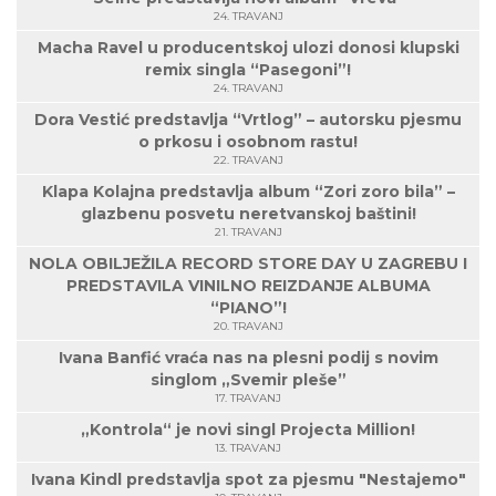
24. TRAVANJ
Macha Ravel u producentskoj ulozi donosi klupski
remix singla “Pasegoni”!
24. TRAVANJ
Dora Vestić predstavlja “Vrtlog” – autorsku pjesmu
o prkosu i osobnom rastu!
22. TRAVANJ
Klapa Kolajna predstavlja album “Zori zoro bila” –
glazbenu posvetu neretvanskoj baštini!
21. TRAVANJ
NOLA OBILJEŽILA RECORD STORE DAY U ZAGREBU I
PREDSTAVILA VINILNO REIZDANJE ALBUMA
“PIANO”!
20. TRAVANJ
Ivana Banfić vraća nas na plesni podij s novim
singlom „Svemir pleše”
17. TRAVANJ
„Kontrola“ je novi singl Projecta Million!
13. TRAVANJ
Ivana Kindl predstavlja spot za pjesmu "Nestajemo"