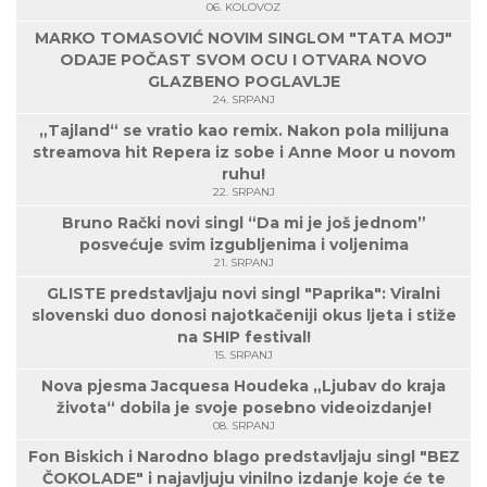
06. KOLOVOZ
MARKO TOMASOVIĆ NOVIM SINGLOM "TATA MOJ"
ODAJE POČAST SVOM OCU I OTVARA NOVO
GLAZBENO POGLAVLJE
24. SRPANJ
„Tajland“ se vratio kao remix. Nakon pola milijuna
streamova hit Repera iz sobe i Anne Moor u novom
ruhu!
22. SRPANJ
Bruno Rački novi singl “Da mi je još jednom”
posvećuje svim izgubljenima i voljenima
21. SRPANJ
GLISTE predstavljaju novi singl "Paprika": Viralni
slovenski duo donosi najotkačeniji okus ljeta i stiže
na SHIP festival!
15. SRPANJ
Nova pjesma Jacquesa Houdeka „Ljubav do kraja
života“ dobila je svoje posebno videoizdanje!
08. SRPANJ
Fon Biskich i Narodno blago predstavljaju singl "BEZ
ČOKOLADE" i najavljuju vinilno izdanje koje će te