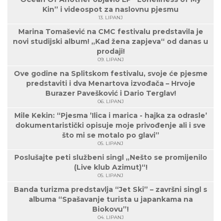
Kin” i videospot za naslovnu pjesmu
13. LIPANJ
Marina Tomašević na CMC festivalu predstavila je
novi studijski album! „Kad žena zapjeva“ od danas u
prodaji!
09. LIPANJ
Ove godine na Splitskom festivalu, svoje će pjesme
predstaviti i dva Menartova izvođača – Hrvoje
Burazer Pavešković i Dario Terglav!
06. LIPANJ
Mile Kekin: “Pjesma ’Ilica i marica - hajka za odrasle’
dokumentaristički opisuje moje privođenje ali i sve
što mi se motalo po glavi”
05. LIPANJ
Poslušajte peti službeni singl „Nešto se promijenilo
(Live klub Azimut)“!
05. LIPANJ
Banda turizma predstavlja “Jet Ski” – završni singl s
albuma “Spašavanje turista u japankama na
Biokovu”!
04. LIPANJ