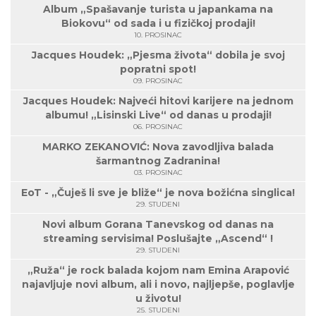
Album „Spašavanje turista u japankama na
Biokovu“ od sada i u fizičkoj prodaji!
10. PROSINAC
Jacques Houdek: „Pjesma života“ dobila je svoj
popratni spot!
09. PROSINAC
Jacques Houdek: Najveći hitovi karijere na jednom
albumu! „Lisinski Live“ od danas u prodaji!
06. PROSINAC
MARKO ZEKANOVIĆ: Nova zavodljiva balada
šarmantnog Zadranina!
03. PROSINAC
EoT - „Čuješ li sve je bliže“ je nova božićna singlica!
29. STUDENI
Novi album Gorana Tanevskog od danas na
streaming servisima! Poslušajte „Ascend“ !
29. STUDENI
„Ruža“ je rock balada kojom nam Emina Arapović
najavljuje novi album, ali i novo, najljepše, poglavlje
u životu!
25. STUDENI