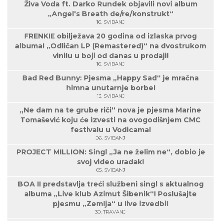
Živa Voda ft. Darko Rundek objavili novi album
„Angel's Breath de/re/konstrukt“
16. SVIBANJ
FRENKIE obilježava 20 godina od izlaska prvog
albuma! „Odličan LP (Remastered)“ na dvostrukom
vinilu u boji od danas u prodaji!
16. SVIBANJ
Bad Red Bunny: Pjesma „Happy Sad“ je mračna
himna unutarnje borbe!
13. SVIBANJ
„Ne dam na te grube riči“ nova je pjesma Marine
Tomašević koju će izvesti na ovogodišnjem CMC
festivalu u Vodicama!
06. SVIBANJ
PROJECT MILLION: Singl „Ja ne želim ne“, dobio je
svoj video uradak!
05. SVIBANJ
BOA II predstavlja treći službeni singl s aktualnog
albuma „Live klub Azimut Šibenik“! Poslušajte
pjesmu „Zemlja“ u live izvedbi!
30. TRAVANJ