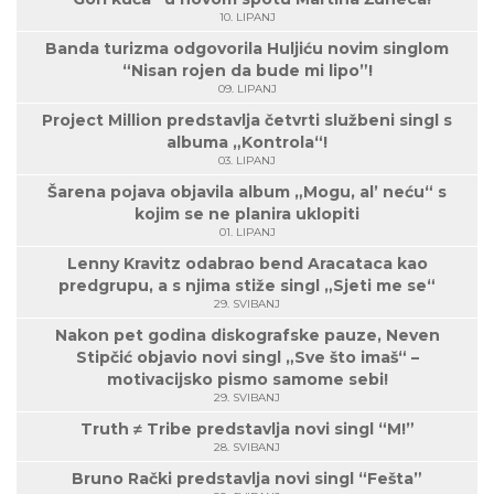
10. LIPANJ
Banda turizma odgovorila Huljiću novim singlom
“Nisan rojen da bude mi lipo”!
09. LIPANJ
Project Million predstavlja četvrti službeni singl s
albuma „Kontrola“!
03. LIPANJ
Šarena pojava objavila album „Mogu, al’ neću“ s
kojim se ne planira uklopiti
01. LIPANJ
Lenny Kravitz odabrao bend Aracataca kao
predgrupu, a s njima stiže singl „Sjeti me se“
29. SVIBANJ
Nakon pet godina diskografske pauze, Neven
Stipčić objavio novi singl „Sve što imaš“ –
motivacijsko pismo samome sebi!
29. SVIBANJ
Truth ≠ Tribe predstavlja novi singl “M!”
28. SVIBANJ
Bruno Rački predstavlja novi singl “Fešta”