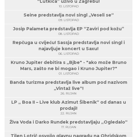
“Lutkica” uživo u Zagrebu!
10. LISTOPAD
Seine predstavlja novi singl „Veseli se“
09. LISTOPAD
Josip Palameta predstavlja EP “Zaviri pod kožu”
08. LISTOPAD
Repčuga u cvijeću! Sassja predstavlja novi singl i
najavljuje koncert u Saxu!
06. LISTOPAD
Kruno Jupiter debitira s „Bjbe" - "ako može Bruno
Mars, zašto ne bi mogao i Kruno Jupiter?"
01. LISTOPAD
Banda turizma predstavlja live album pod nazivom
„Vintaž live“!
26. RUJAN
LP „ Boa II – Live klub Azimut Šibenik“ od danas u
prodaji!
22. RUJAN
Živa Voda i Darko Rundek predstavljaju „Ogledalo“
17. RUJAN
Tilen Lotrič osvojio glavnu nagradu na Ohridskom