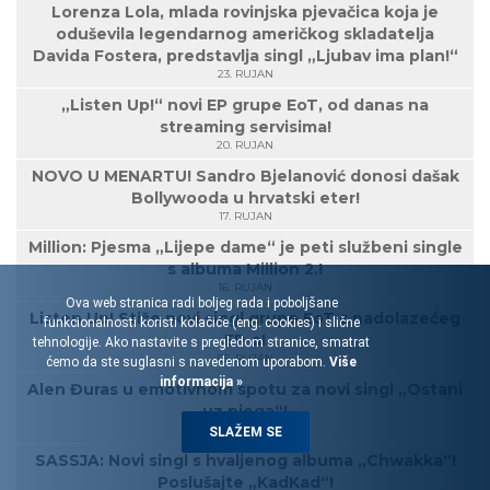
Lorenza Lola, mlada rovinjska pjevačica koja je
oduševila legendarnog američkog skladatelja
Davida Fostera, predstavlja singl „Ljubav ima plan!“
23. RUJAN
„Listen Up!“ novi EP grupe EoT, od danas na
streaming servisima!
20. RUJAN
NOVO U MENARTU! Sandro Bjelanović donosi dašak
Bollywooda u hrvatski eter!
17. RUJAN
Million: Pjesma „Lijepe dame“ je peti službeni single
s albuma Million 2.!
16. RUJAN
Ova web stranica radi boljeg rada i poboljšane
Listen Up! Stiže novi singl grupe EoT s nadolazećeg
funkcionalnosti koristi kolačiće (eng. cookies) i slične
EP-a!
tehnologije. Ako nastavite s pregledom stranice, smatrat
05. RUJAN
ćemo da ste suglasni s navedenom uporabom.
Više
informacija »
Alen Đuras u emotivnom spotu za novi singl „Ostani
uz njega“!
03. RUJAN
SLAŽEM SE
SASSJA: Novi singl s hvaljenog albuma „Chwakka“!
Poslušajte „KadKad“!