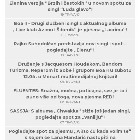
Elenina verzija “Brzih i žestokih“ u novom spotu za
singl “Luda glavo“!
19. TRAVANJ
Boa II - Drugi službeni singl s aktualnog albuma
„Live klub Azimut Šibenik“ je pjesma „Lacrima“!
11. TRAVANJ
Rajko Suhodolčan predstavlja novi singl i spot –
pogledajte „Elenu“!
10. TRAVANJ
Druženje s Jacquesom Houdekom, Bandom
Turizma, Reperom iz Sobe i grupom Boa II u subotu
12.04. u Menart multimedijalnoj knjižari!
09. TRAVANJ
FLUENTES: Snažna, moćna, poticajna, sve je to i
puno više od toga, nova pjesma RED!
08. TRAVANJ
SASSJA: S albuma „Chwakka“ stiže još jedan singl,
pogledajte spot za „Vaniliju“!
07. TRAVANJ
Pogledajte spot za pjesmu „A što ću kada volim te“
s kojom će Lana Mandarić nastupiti na