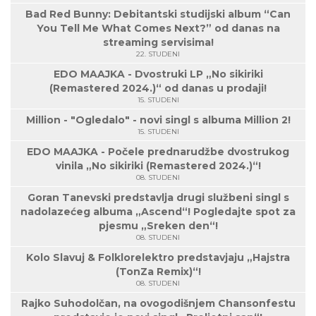
Bad Red Bunny: Debitantski studijski album “Can
You Tell Me What Comes Next?” od danas na
streaming servisima!
22. STUDENI
EDO MAAJKA - Dvostruki LP „No sikiriki
(Remastered 2024.)“ od danas u prodaji!
15. STUDENI
Million - "Ogledalo" - novi singl s albuma Million 2!
15. STUDENI
EDO MAAJKA - Počele prednarudžbe dvostrukog
vinila „No sikiriki (Remastered 2024.)“!
08. STUDENI
Goran Tanevski predstavlja drugi službeni singl s
nadolazećeg albuma „Ascend“! Pogledajte spot za
pjesmu „Sreken den“!
08. STUDENI
Kolo Slavuj & Folklorelektro predstavjaju „Hajstra
(TonZa Remix)“!
08. STUDENI
Rajko Suhodolčan, na ovogodišnjem Chansonfestu