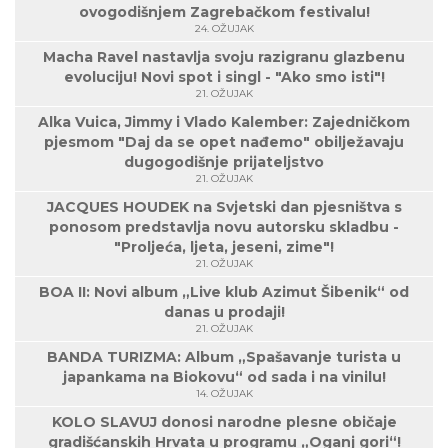
ovogodišnjem Zagrebačkom festivalu!
24. OŽUJAK
Macha Ravel nastavlja svoju razigranu glazbenu
evoluciju! Novi spot i singl - "Ako smo isti"!
21. OŽUJAK
Alka Vuica, Jimmy i Vlado Kalember: Zajedničkom
pjesmom "Daj da se opet nađemo" obilježavaju
dugogodišnje prijateljstvo
21. OŽUJAK
JACQUES HOUDEK na Svjetski dan pjesništva s
ponosom predstavlja novu autorsku skladbu -
"Proljeća, ljeta, jeseni, zime"!
21. OŽUJAK
BOA II: Novi album „Live klub Azimut Šibenik“ od
danas u prodaji!
21. OŽUJAK
BANDA TURIZMA: Album „Spašavanje turista u
japankama na Biokovu“ od sada i na vinilu!
14. OŽUJAK
KOLO SLAVUJ donosi narodne plesne običaje
gradišćanskih Hrvata u programu „Oganj gori“!