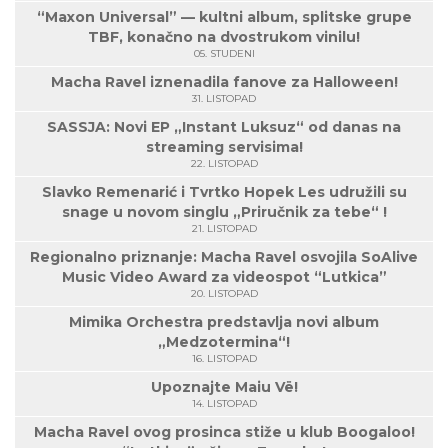
“Maxon Universal” — kultni album, splitske grupe
TBF, konačno na dvostrukom vinilu!
05. STUDENI
Macha Ravel iznenadila fanove za Halloween!
31. LISTOPAD
SASSJA: Novi EP „Instant Luksuz“ od danas na
streaming servisima!
22. LISTOPAD
Slavko Remenarić i Tvrtko Hopek Les udružili su
snage u novom singlu „Priručnik za tebe“ !
21. LISTOPAD
Regionalno priznanje: Macha Ravel osvojila SoAlive
Music Video Award za videospot “Lutkica”
20. LISTOPAD
Mimika Orchestra predstavlja novi album
„Medzotermina“!
16. LISTOPAD
Upoznajte Maiu Vë!
14. LISTOPAD
Macha Ravel ovog prosinca stiže u klub Boogaloo!