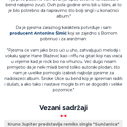
bend nabijeno zvuči. Ovih pola godine smo bili u tišini, ali to
je bilo potrebno da napravimo što bolji singl i u konačnici
album."
Da je pjesma zaraznog karaktera potvrđuje i sam
producent Antonino Šimić
koji se zajedno s Bornom
pobrinuo i za aranžman:
"Pjesma će vam jako brzo ući u uho, zahvaljujući melodiji i
vokalu sjajne Hane Blažević kao i riffu na gitari koji nas vraća
u vrijeme kad je rock bio na vrhuncu. Već dugo nisam
primijetio da je neki mladi bend toliko autorski plodan, što
nam je uvelike pomoglo izabrati najbolje pjesme za
nadolazeći album. Široke Ulice su bend koji je spreman raditi
i slušati, a ako tako i nastave mogle bi im se dogoditi i velike
pozornice."
Vezani sadržaji
Kruno Jupiter predstavlja remiks singla "Sunčanica"