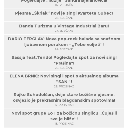
Pogledajte „Iluzije“ Sandra Bjelanovića!
07. VELJAČA
Pjesma „Škrlak“ novi je singl Kvarteta Gubec!
28. SIJEČANJ
Banda Turizma u Vintage Industrial Baru!
27. SIJEČANJ
DARIO TERGLAV: Nova pop-rock balada sa snažnom
ljubavnom porukom – „Tebe voljeti“!
24. SIJEČANJ
Sassja feat.Tendo! Pogledajte spot za novi singl
"Prašina"!
20. SIJEČANJ
ELENA BRNIĆ: Novi singl i spot s aktualnog albuma
“SAN“ !
26. PROSINAC
Rajko Suhodolčan, dvije stare božićne pjesme,
osvježio je prekrasnim blagdanskim spotovima!
17. PROSINAC
Novi spot grupe EoT za božićnu singlicu „Čuješ li
sve je bliže“!
13. PROSINAC