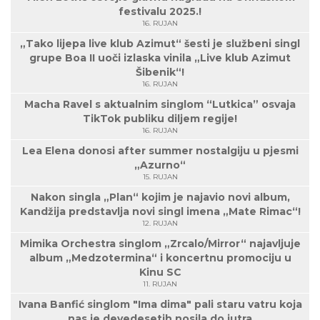
festivalu 2025.!
16. RUJAN
„Tako lijepa live klub Azimut“ šesti je službeni singl
grupe Boa II uoči izlaska vinila „Live klub Azimut
Šibenik“!
16. RUJAN
Macha Ravel s aktualnim singlom “Lutkica” osvaja
TikTok publiku diljem regije!
16. RUJAN
Lea Elena donosi after summer nostalgiju u pjesmi
„Azurno“
15. RUJAN
Nakon singla „Plan“ kojim je najavio novi album,
Kandžija predstavlja novi singl imena „Mate Rimac“!
12. RUJAN
Mimika Orchestra singlom „Zrcalo/Mirror“ najavljuje
album „Medzotermina“ i koncertnu promociju u
Kinu SC
11. RUJAN
Ivana Banfić singlom "Ima dima" pali staru vatru koja
nas je devedesetih nosila do jutra