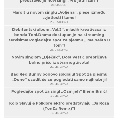
predstavio je novi singl „Proljetni san“!
07. STUDENI
Marolt u novom singlu „Voljena“, pleše između
svjetlosti i tame!
28. LISTOPAD
Debitantski album „Vol.2“, mladih kreativaca iz
benda Toni.Drama dostupan je na streaming
servisima! Pogledajte spot za pjesmu „Ima nešto u
tom“!
28. LISTOPAD
Novim singlom „Dječak“, Dora Vestić prepričava
bolnu priču iz stvarnog života!
25. LISTOPAD
Bad Red Bunny ponovo šokiraju! Spot za pjesmu
„Done“ usudit će se pogledati samo najhrabriji!
23. LISTOPAD
Pogledajte spot za singl „Osmijeh“ Elene Brnić!
21. LISTOPAD
Kolo Slavuj & Folklorelektro predstavjaju „Ja Roža
(TonZa Remix)“!
18. LISTOPAD