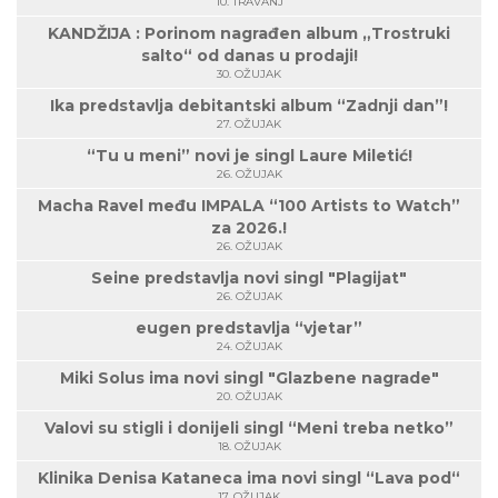
10. TRAVANJ
KANDŽIJA : Porinom nagrađen album „Trostruki
salto“ od danas u prodaji!
30. OŽUJAK
Ika predstavlja debitantski album “Zadnji dan”!
27. OŽUJAK
“Tu u meni” novi je singl Laure Miletić!
26. OŽUJAK
Macha Ravel među IMPALA “100 Artists to Watch”
za 2026.!
26. OŽUJAK
Seine predstavlja novi singl "Plagijat"
26. OŽUJAK
eugen predstavlja “vjetar”
24. OŽUJAK
Miki Solus ima novi singl "Glazbene nagrade"
20. OŽUJAK
Valovi su stigli i donijeli singl “Meni treba netko”
18. OŽUJAK
Klinika Denisa Kataneca ima novi singl “Lava pod“
17. OŽUJAK