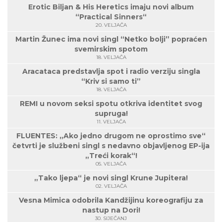
Erotic Biljan & His Heretics imaju novi album
“Practical Sinners“
20. VELJAČA
Martin Žunec ima novi singl “Netko bolji” popraćen
svemirskim spotom
18. VELJAČA
Aracataca predstavlja spot i radio verziju singla
“Kriv si samo ti”
18. VELJAČA
REMI u novom seksi spotu otkriva identitet svog
supruga!
11. VELJAČA
FLUENTES: „Ako jedno drugom ne oprostimo sve“
četvrti je službeni singl s nedavno objavljenog EP-ija
„Treći korak“!
05. VELJAČA
„Tako ljepa“ je novi singl Krune Jupitera!
02. VELJAČA
Vesna Mimica odobrila Kandžijinu koreografiju za
nastup na Dori!
30. SIJEČANJ