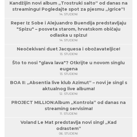
Kandžijin novi album „Trostruki salto“ od danas na
streamingu! Pogledajte spot za pjesmu „Igrice“!
14. STUDENI
Reper Iz Sobe i Alejuandro Buendija predstavljaju
"Spizu" – posveta starom, hrvatskom običaju
odlaska u spizu!
14. STUDENI
Neočekivani duet Jacquesa i obožavateljice!
13. STUDENI
Što to nosi "glava lava"? Otkrijte u novom singlu
eugena
13. STUDENI
BOA II: „Absentia live klub Azimut“ – novi je singl s
aktualnog live albuma!
12. STUDENI
PROJECT MILLION:Album „Kontrola“ od danas na
streaming servisima!
11. STUDENI
Voland Le Mat predstavlja novi singl „Kad
odrastem“
06. STUDENI