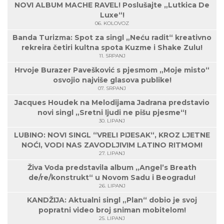
NOVI ALBUM MACHE RAVEL! Poslušajte „Lutkica De
Luxe“!
06. KOLOVOZ
Banda Turizma: Spot za singl „Neću radit“ kreativno
rekreira četiri kultna spota Kuzme i Shake Zulu!
11. SRPANJ
Hrvoje Burazer Pavešković s pjesmom „Moje misto“
osvojio najviše glasova publike!
07. SRPANJ
Jacques Houdek na Melodijama Jadrana predstavio
novi singl „Sretni ljudi ne pišu pjesme“!
30. LIPANJ
LUBINO: NOVI SINGL “VRELI PIJESAK“, KROZ LJETNE
NOĆI, VODI NAS ZAVODLJIVIM LATINO RITMOM!
27. LIPANJ
Živa Voda predstavila album „Angel’s Breath
de/re/konstrukt“ u Novom Sadu i Beogradu!
26. LIPANJ
KANDŽIJA: Aktualni singl „Plan“ dobio je svoj
popratni video broj sniman mobitelom!
25. LIPANJ