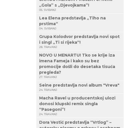
„Gola” s „Djevojkama”!
05. SVIBANJ
Lea Elena predstavlja „Tiho na
prstima“
04. SVIBANJ
Grupa Kolodvor predstavlja novi spot
i singl „Ti si rijeka“!
28. TRAVANJ
NOVO U MENARTU! Tko se krije iza
imena Fameja i kako su bez
promocije došli do desetaka tisuća
pregleda?
27. TRAVANJ
Seine predstavlja novi album "Vreva"
24. TRAVANJ
Macha Ravel u producentskoj ulozi
donosi klupski remix singla
“Pasegoni”!
24. TRAVANJ
Dora Vestić predstavlja “Vrtlog” –