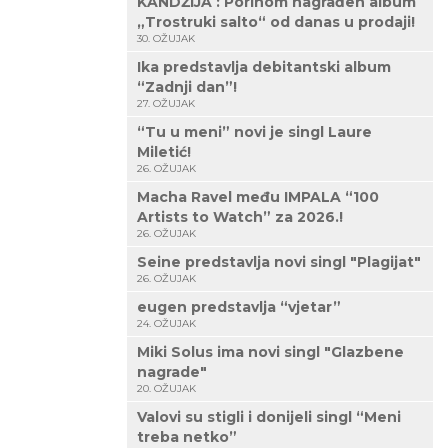
KANDŽIJA : Porinom nagrađen album
„Trostruki salto“ od danas u prodaji!
30. OŽUJAK
Ika predstavlja debitantski album
“Zadnji dan”!
27. OŽUJAK
“Tu u meni” novi je singl Laure
Miletić!
26. OŽUJAK
Macha Ravel među IMPALA “100
Artists to Watch” za 2026.!
26. OŽUJAK
Seine predstavlja novi singl "Plagijat"
26. OŽUJAK
eugen predstavlja “vjetar”
24. OŽUJAK
Miki Solus ima novi singl "Glazbene
nagrade"
20. OŽUJAK
Valovi su stigli i donijeli singl “Meni
treba netko”