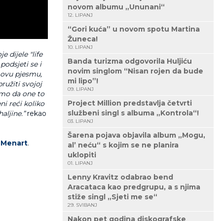
novom albumu „Ununani“
12. LIPANJ
“Gori kuća” u novom spotu Martina
Žuneca!
10. LIPANJ
 dijele "life
Banda turizma odgovorila Huljiću
podsjeti se i
novim singlom “Nisan rojen da bude
 ovu pjesmu,
mi lipo”!
ružiti svojoj
09. LIPANJ
amo da one to
Project Million predstavlja četvrti
i reći koliko
službeni singl s albuma „Kontrola“!
haljine.”
rekao
03. LIPANJ
Šarena pojava objavila album „Mogu,
i Menart
.
al’ neću“ s kojim se ne planira
uklopiti
01. LIPANJ
Lenny Kravitz odabrao bend
Aracataca kao predgrupu, a s njima
stiže singl „Sjeti me se“
29. SVIBANJ
Nakon pet godina diskografske