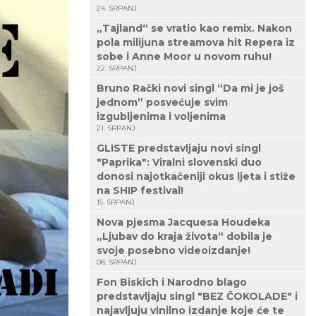
24. SRPANJ
„Tajland“ se vratio kao remix. Nakon
pola milijuna streamova hit Repera iz
sobe i Anne Moor u novom ruhu!
22. SRPANJ
Bruno Rački novi singl “Da mi je još
jednom” posvećuje svim
izgubljenima i voljenima
21. SRPANJ
GLISTE predstavljaju novi singl
"Paprika": Viralni slovenski duo
donosi najotkačeniji okus ljeta i stiže
na SHIP festival!
15. SRPANJ
Nova pjesma Jacquesa Houdeka
„Ljubav do kraja života“ dobila je
svoje posebno videoizdanje!
08. SRPANJ
Fon Biskich i Narodno blago
predstavljaju singl "BEZ ČOKOLADE" i
najavljuju vinilno izdanje koje će te