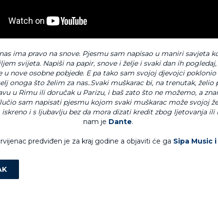
nas ima pravo na snove. Pjesmu sam napisao u maniri savjeta koje
ljem svijeta. Napiši na papir, snove i želje i svaki dan ih pogledaj, 
e u nove osobne pobjede. E pa tako sam svojoj djevojci poklonio
lj onoga što želim za nas..Svaki muškarac bi, na trenutak, želio p
avu u Rimu ili doručak u Parizu, i baš zato što ne možemo, a zn
dlučio sam napisati pjesmu kojom svaki muškarac može svojoj žen
ni, iskreno i s ljubavlju bez da mora dizati kredit zbog ljetovanja ili 
nam je
Dante
.
vijenac predviđen je za kraj godine a objaviti će ga
Sipa Music 
AK