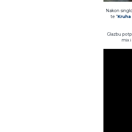
Nakon singlo
te “
Kruha 
Glazbu potp
mix 