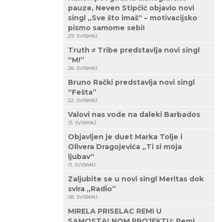
pauze, Neven Stipčić objavio novi
singl „Sve što imaš“ – motivacijsko
pismo samome sebi!
29. SVIBANJ
Truth ≠ Tribe predstavlja novi singl
“M!”
28. SVIBANJ
Bruno Rački predstavlja novi singl
“Fešta”
22. SVIBANJ
Valovi nas vode na daleki Barbados
13. SVIBANJ
Objavljen je duet Marka Tolje i
Olivera Dragojevića „Ti si moja
ljubav“
11. SVIBANJ
Zaljubite se u novi singl Meritas dok
svira „Radio”
08. SVIBANJ
MIRELA PRISELAC REMI U
SAMOSTALNOM PROJEKTU: Remi