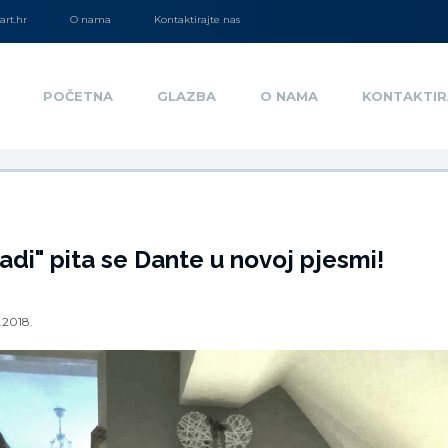
rt.hr
O nama
Kontaktirajte nas
POČETNA
GLAZBA
O NAMA
KONTAKTIR
radi" pita se Dante u novoj pjesmi!
.2018.