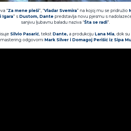
va “
Za mene pleši
”, “
Vladar Svemira
” na kojoj mu se pridružio
i Igara
” s
Dustom,
Dante
predstavlja novu pjesmu s nadolazeć
sanjivu ljubavnu baladu naziva “
Šta se radi
”.
isuje
Silvio Pasarić
, tekst
Dante,
a produkciju
Lana Mia
, dok su
i mastering odgovorni
Mark Silver i Domagoj Perišić iz Sipa Mu