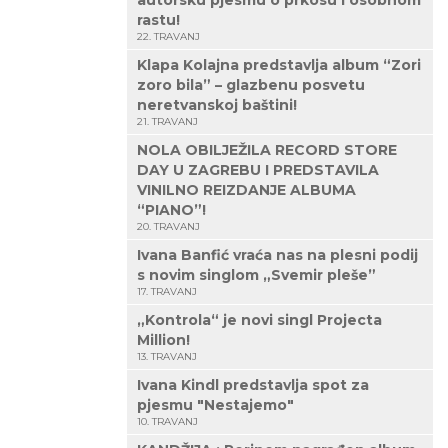
autorsku pjesmu o prkosu i osobnom
rastu!
22. TRAVANJ
Klapa Kolajna predstavlja album “Zori
zoro bila” – glazbenu posvetu
neretvanskoj baštini!
21. TRAVANJ
NOLA OBILJEŽILA RECORD STORE
DAY U ZAGREBU I PREDSTAVILA
VINILNO REIZDANJE ALBUMA
“PIANO”!
20. TRAVANJ
Ivana Banfić vraća nas na plesni podij
s novim singlom „Svemir pleše”
17. TRAVANJ
„Kontrola“ je novi singl Projecta
Million!
13. TRAVANJ
Ivana Kindl predstavlja spot za
pjesmu "Nestajemo"
10. TRAVANJ