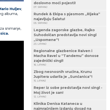
doslovno moći pojesti!
07. SRPANJ
Mario Huljev
,
eg albuma,
Rundek & Ekipa s pjesmom „Rijeka“
najavljuju Šalatu!
03. SRPANJ
 za snimanje,
Legenda zagorske glazbe, Rajko
sica.
Suhodolčan predstavlja novi singl
„Uspomene“!
23. LIPANJ
Regionalne glazbenice Raiven i
Macha Ravel u “Tandemu” donose
zajednički singl!
16. LIPANJ
Zbog nesnosnih vrućina, Krunu
Jupitera udarila je „Sunčanica“!
15. LIPANJ
Reper iz sobe predstavlja novi singl -
Moj život je san!
12. LIPANJ
Klinika Denisa Kataneca u
najmračnijem izdanju dosad na