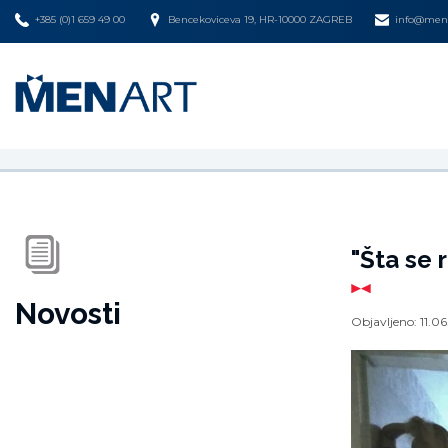
+385 (0)1 659 49 00
Bencekoviceva 19, HR-10000 ZAGREB
info@mena
"Šta se 
Novosti
Objavljeno:
11.06