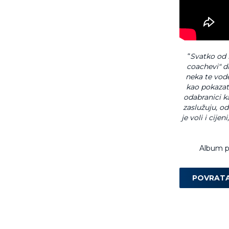
“
Svatko od 
coachevi" di
neka te vod
kao pokazate
odabranici k
zaslužuju, o
je voli i cije
Album pr
POVRAT