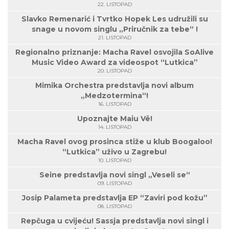
22. LISTOPAD
Slavko Remenarić i Tvrtko Hopek Les udružili su
snage u novom singlu „Priručnik za tebe“ !
21. LISTOPAD
Regionalno priznanje: Macha Ravel osvojila SoAlive
Music Video Award za videospot “Lutkica”
20. LISTOPAD
Mimika Orchestra predstavlja novi album
„Medzotermina“!
16. LISTOPAD
Upoznajte Maiu Vë!
14. LISTOPAD
Macha Ravel ovog prosinca stiže u klub Boogaloo!
“Lutkica” uživo u Zagrebu!
10. LISTOPAD
Seine predstavlja novi singl „Veseli se“
09. LISTOPAD
Josip Palameta predstavlja EP “Zaviri pod kožu”
08. LISTOPAD
Repčuga u cvijeću! Sassja predstavlja novi singl i