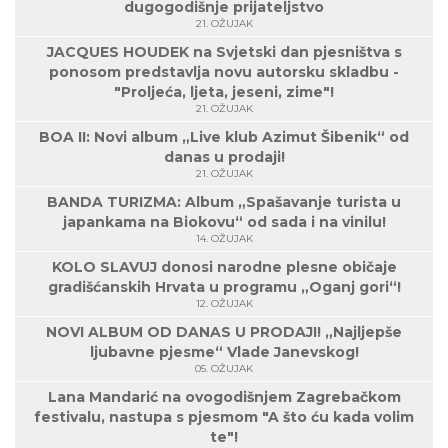
dugogodišnje prijateljstvo
21. OŽUJAK
JACQUES HOUDEK na Svjetski dan pjesništva s
ponosom predstavlja novu autorsku skladbu -
"Proljeća, ljeta, jeseni, zime"!
21. OŽUJAK
BOA II: Novi album „Live klub Azimut Šibenik“ od
danas u prodaji!
21. OŽUJAK
BANDA TURIZMA: Album „Spašavanje turista u
japankama na Biokovu“ od sada i na vinilu!
14. OŽUJAK
KOLO SLAVUJ donosi narodne plesne običaje
gradišćanskih Hrvata u programu „Oganj gori“!
12. OŽUJAK
NOVI ALBUM OD DANAS U PRODAJI! „Najljepše
ljubavne pjesme“ Vlade Janevskog!
05. OŽUJAK
Lana Mandarić na ovogodišnjem Zagrebačkom
festivalu, nastupa s pjesmom "A što ću kada volim
te"!