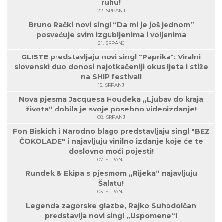
ruhu!
22. SRPANJ
Bruno Rački novi singl “Da mi je još jednom”
posvećuje svim izgubljenima i voljenima
21. SRPANJ
GLISTE predstavljaju novi singl "Paprika": Viralni
slovenski duo donosi najotkačeniji okus ljeta i stiže
na SHIP festival!
15. SRPANJ
Nova pjesma Jacquesa Houdeka „Ljubav do kraja
života“ dobila je svoje posebno videoizdanje!
08. SRPANJ
Fon Biskich i Narodno blago predstavljaju singl "BEZ
ČOKOLADE" i najavljuju vinilno izdanje koje će te
doslovno moći pojesti!
07. SRPANJ
Rundek & Ekipa s pjesmom „Rijeka“ najavljuju
Šalatu!
03. SRPANJ
Legenda zagorske glazbe, Rajko Suhodolčan
predstavlja novi singl „Uspomene“!