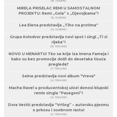
08. SVIBANJ
MIRELA PRISELAC REMI U SAMOSTALNOM
PROJEKTU: Remi „Gola” s „Djevojkama”!
05. SVIBANJ
Lea Elena predstavlja „Tiho na prstima“
04. SVIBANJ
Grupa Kolodvor predstavlja novi spot i singl „Ti si
rijeka“!
28. TRAVANJ
NOVO U MENARTU! Tko se krije iza imena Fameja i
kako su bez promocije došli do desetaka tisuća
pregleda?
27. TRAVANJ
Seine predstavlja novi album "Vreva"
24. TRAVANJ
Macha Ravel u producentskoj ulozi donosi klupski
remix singla “Pasegoni”!
24. TRAVANJ
Dora Vestić predstavlja “Vrtlog” – autorsku pjesmu
o prkosu i osobnom rastu!
22. TRAVANJ