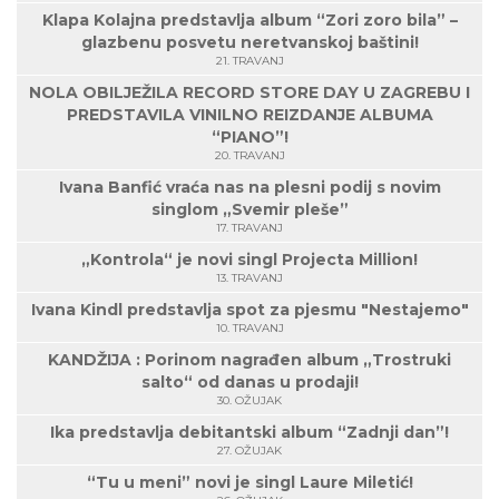
Klapa Kolajna predstavlja album “Zori zoro bila” –
glazbenu posvetu neretvanskoj baštini!
21. TRAVANJ
NOLA OBILJEŽILA RECORD STORE DAY U ZAGREBU I
PREDSTAVILA VINILNO REIZDANJE ALBUMA
“PIANO”!
20. TRAVANJ
Ivana Banfić vraća nas na plesni podij s novim
singlom „Svemir pleše”
17. TRAVANJ
„Kontrola“ je novi singl Projecta Million!
13. TRAVANJ
Ivana Kindl predstavlja spot za pjesmu "Nestajemo"
10. TRAVANJ
KANDŽIJA : Porinom nagrađen album „Trostruki
salto“ od danas u prodaji!
30. OŽUJAK
Ika predstavlja debitantski album “Zadnji dan”!
27. OŽUJAK
“Tu u meni” novi je singl Laure Miletić!