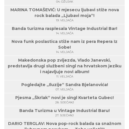
04. OŽUJAK
MARINA TOMAŠEVIĆ: U mjesecu ljubavi stiže nova
rock balada „Ljubavi moja“!
19. VELJAČA
Banda turizma rasplesala Vintage Industrial Bar!
14. VELJAČA
Nova funk poslastica stiže nam iz pera Repera Iz
Sobe!
14. VELJAČA
Makedonska pop zvijezda, Vlado Janevski,
predstavlja drugi službeni singl na hrvatskom jeziku
i najavljuje novi album!
11. VELJAČA
Pogledajte „Iluzije“ Sandra Bjelanovića!
07. VELJAČA
Pjesma „Škrlak“ novi je singl Kvarteta Gubec!
28. SIJEČANJ
Banda Turizma u Vintage Industrial Baru!
27. SIJEČANJ
DARIO TERGLAV: Nova pop-rock balada sa snažnom