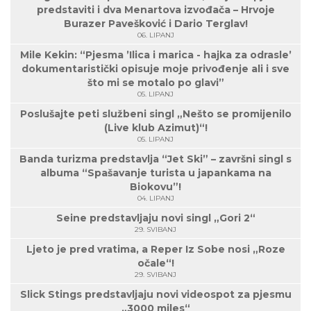
predstaviti i dva Menartova izvođača – Hrvoje
Burazer Pavešković i Dario Terglav!
06. LIPANJ
Mile Kekin: “Pjesma ’Ilica i marica - hajka za odrasle’
dokumentaristički opisuje moje privođenje ali i sve
što mi se motalo po glavi”
05. LIPANJ
Poslušajte peti službeni singl „Nešto se promijenilo
(Live klub Azimut)“!
05. LIPANJ
Banda turizma predstavlja “Jet Ski” – završni singl s
albuma “Spašavanje turista u japankama na
Biokovu”!
04. LIPANJ
Seine predstavljaju novi singl „Gori 2“
29. SVIBANJ
Ljeto je pred vratima, a Reper Iz Sobe nosi „Roze
očale“!
29. SVIBANJ
Slick Stings predstavljaju novi videospot za pjesmu
„3000 miles“