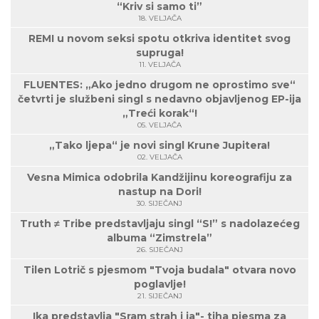
“Kriv si samo ti”
18. VELJAČA
REMI u novom seksi spotu otkriva identitet svog
supruga!
11. VELJAČA
FLUENTES: „Ako jedno drugom ne oprostimo sve“
četvrti je službeni singl s nedavno objavljenog EP-ija
„Treći korak“!
05. VELJAČA
„Tako ljepa“ je novi singl Krune Jupitera!
02. VELJAČA
Vesna Mimica odobrila Kandžijinu koreografiju za
nastup na Dori!
30. SIJEČANJ
Truth ≠ Tribe predstavljaju singl “S!” s nadolazećeg
albuma “Zimstrela”
26. SIJEČANJ
Tilen Lotrič s pjesmom "Tvoja budala" otvara novo
poglavlje!
21. SIJEČANJ
Ika predstavlja "Sram strah i ja"- tiha pjesma za