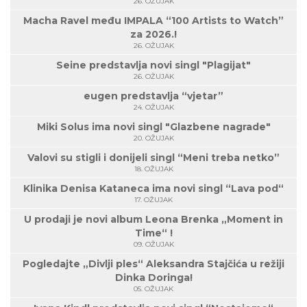
26. OŽUJAK
Macha Ravel među IMPALA “100 Artists to Watch”
za 2026.!
26. OŽUJAK
Seine predstavlja novi singl "Plagijat"
26. OŽUJAK
eugen predstavlja “vjetar”
24. OŽUJAK
Miki Solus ima novi singl "Glazbene nagrade"
20. OŽUJAK
Valovi su stigli i donijeli singl “Meni treba netko”
18. OŽUJAK
Klinika Denisa Kataneca ima novi singl “Lava pod“
17. OŽUJAK
U prodaji je novi album Leona Brenka „Moment in
Time“ !
09. OŽUJAK
Pogledajte „Divlji ples“ Aleksandra Stajčića u režiji
Dinka Doringa!
05. OŽUJAK