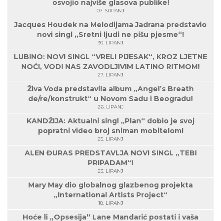
osvojio najviše glasova publike!
07. SRPANJ
Jacques Houdek na Melodijama Jadrana predstavio
novi singl „Sretni ljudi ne pišu pjesme“!
30. LIPANJ
LUBINO: NOVI SINGL “VRELI PIJESAK“, KROZ LJETNE
NOĆI, VODI NAS ZAVODLJIVIM LATINO RITMOM!
27. LIPANJ
Živa Voda predstavila album „Angel’s Breath
de/re/konstrukt“ u Novom Sadu i Beogradu!
26. LIPANJ
KANDŽIJA: Aktualni singl „Plan“ dobio je svoj
popratni video broj sniman mobitelom!
25. LIPANJ
ALEN ĐURAS PREDSTAVLJA NOVI SINGL „TEBI
PRIPADAM“!
23. LIPANJ
Mary May dio globalnog glazbenog projekta
„International Artists Project“
18. LIPANJ
Hoće li „Opsesija“ Lane Mandarić postati i vaša