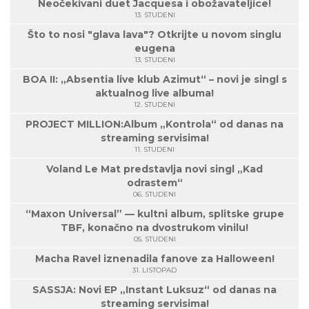
Neočekivani duet Jacquesa i obožavateljice!
13. STUDENI
Što to nosi "glava lava"? Otkrijte u novom singlu
eugena
13. STUDENI
BOA II: „Absentia live klub Azimut“ – novi je singl s
aktualnog live albuma!
12. STUDENI
PROJECT MILLION:Album „Kontrola“ od danas na
streaming servisima!
11. STUDENI
Voland Le Mat predstavlja novi singl „Kad
odrastem“
06. STUDENI
“Maxon Universal” — kultni album, splitske grupe
TBF, konačno na dvostrukom vinilu!
05. STUDENI
Macha Ravel iznenadila fanove za Halloween!
31. LISTOPAD
SASSJA: Novi EP „Instant Luksuz“ od danas na
streaming servisima!