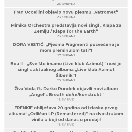
28. SVIBANJ
Fran Uccellini objavio novu pjesmu „Vatromet“
28. SVIBANJ
Mimika Orchestra predstavlja novi singl „Klapa za
Zemlju / Klapa for the Earth“
28. SVIBANJ
DORA VESTIĆ: „Pjesma Fragmenti posvećena je
mom preminulom tati“!
27. SVIBANJ
Boa II - „Sve što imamo (Live klub Azimut)“ novi je
singl s aktualnog albuma „Live klub Azimut
Šibenik“!
20. SVIBANJ
Živa Voda ft. Darko Rundek objavili novi album
„Angel's Breath de/re/konstrukt“
16. SVIBANJ
FRENKIE obilježava 20 godina od izlaska prvog
albuma! „Odličan LP (Remastered)“ na dvostrukom
vinilu u boji od danas u prodaji!
16. SVIBANJ