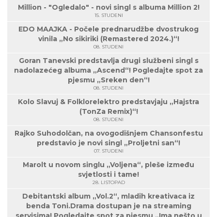
Million - "Ogledalo" - novi singl s albuma Million 2!
15. STUDENI
EDO MAAJKA - Počele prednarudžbe dvostrukog
vinila „No sikiriki (Remastered 2024.)“!
08. STUDENI
Goran Tanevski predstavlja drugi službeni singl s
nadolazećeg albuma „Ascend“! Pogledajte spot za
pjesmu „Sreken den“!
08. STUDENI
Kolo Slavuj & Folklorelektro predstavjaju „Hajstra
(TonZa Remix)“!
08. STUDENI
Rajko Suhodolčan, na ovogodišnjem Chansonfestu
predstavio je novi singl „Proljetni san“!
07. STUDENI
Marolt u novom singlu „Voljena“, pleše između
svjetlosti i tame!
28. LISTOPAD
Debitantski album „Vol.2“, mladih kreativaca iz
benda Toni.Drama dostupan je na streaming
servisima! Pogledajte spot za pjesmu „Ima nešto u