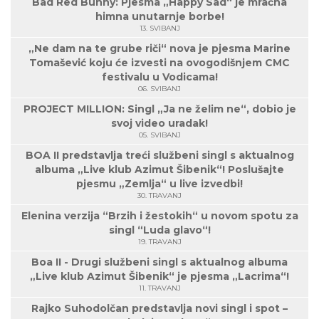
Bad Red Bunny: Pjesma „Happy Sad“ je mračna
himna unutarnje borbe!
13. SVIBANJ
„Ne dam na te grube riči“ nova je pjesma Marine
Tomašević koju će izvesti na ovogodišnjem CMC
festivalu u Vodicama!
06. SVIBANJ
PROJECT MILLION: Singl „Ja ne želim ne“, dobio je
svoj video uradak!
05. SVIBANJ
BOA II predstavlja treći službeni singl s aktualnog
albuma „Live klub Azimut Šibenik“! Poslušajte
pjesmu „Zemlja“ u live izvedbi!
30. TRAVANJ
Elenina verzija “Brzih i žestokih“ u novom spotu za
singl “Luda glavo“!
19. TRAVANJ
Boa II - Drugi službeni singl s aktualnog albuma
„Live klub Azimut Šibenik“ je pjesma „Lacrima“!
11. TRAVANJ
Rajko Suhodolčan predstavlja novi singl i spot –