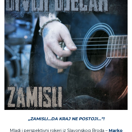
„ZAMISLI…DA KRAJ NE POSTOJI…“!
Mladi i perspektivni rokeri iz Slavonskog Broda –
Marko