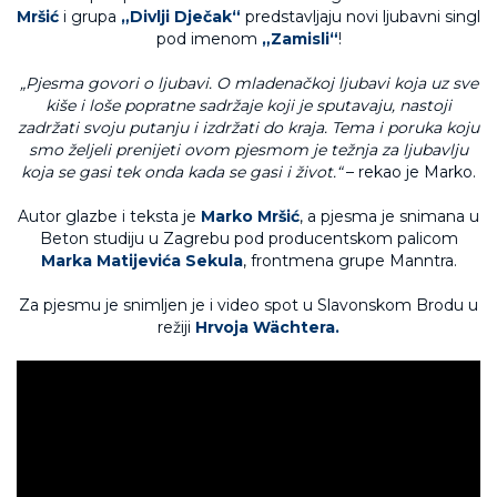
Mršić
i grupa
„Divlji Dječak“
predstavljaju novi ljubavni singl
pod imenom
„Zamisli“
!
„Pjesma govori o ljubavi. O mladenačkoj ljubavi koja uz sve
kiše i loše popratne sadržaje koji je sputavaju, nastoji
zadržati svoju putanju i izdržati do kraja. Tema i poruka koju
smo željeli prenijeti ovom pjesmom je težnja za ljubavlju
koja se gasi tek onda kada se gasi i život.“
– rekao je Marko.
Autor glazbe i teksta je
Marko Mršić
, a pjesma je snimana u
Beton studiju u Zagrebu pod producentskom palicom
Marka Matijevića Sekula
, frontmena grupe Manntra.
Za pjesmu je snimljen je i video spot u Slavonskom Brodu u
režiji
Hrvoja Wächtera.