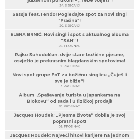
ljubavnom porukom – „Tebe voljeti“!
24. SIJEČANJ
Sassja feat.Tendo! Pogledajte spot za novi singl
"Prašina"!
20. SIJEČANJ
ELENA BRNIĆ: Novi singl i spot s aktualnog albuma
“SAN“ !
26. PROSINAC
Rajko Suhodolčan, dvije stare božićne pjesme,
osvježio je prekrasnim blagdanskim spotovima!
17. PROSINAC
Novi spot grupe EoT za božićnu singlicu „Čuješ li
sve je bliže“!
13. PROSINAC
Album „Spašavanje turista u japankama na
Biokovu“ od sada i u fizičkoj prodaji!
10. PROSINAC
Jacques Houdek: „Pjesma života“ dobila je svoj
popratni spot!
09. PROSINAC
Jacques Houdek: Najveći hitovi karijere na jednom