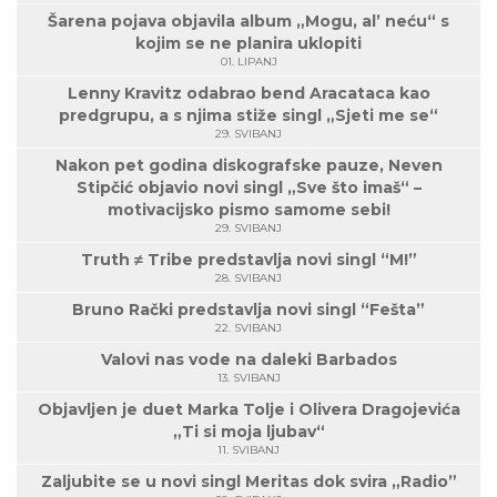
Šarena pojava objavila album „Mogu, al’ neću“ s
kojim se ne planira uklopiti
01. LIPANJ
Lenny Kravitz odabrao bend Aracataca kao
predgrupu, a s njima stiže singl „Sjeti me se“
29. SVIBANJ
Nakon pet godina diskografske pauze, Neven
Stipčić objavio novi singl „Sve što imaš“ –
motivacijsko pismo samome sebi!
29. SVIBANJ
Truth ≠ Tribe predstavlja novi singl “M!”
28. SVIBANJ
Bruno Rački predstavlja novi singl “Fešta”
22. SVIBANJ
Valovi nas vode na daleki Barbados
13. SVIBANJ
Objavljen je duet Marka Tolje i Olivera Dragojevića
„Ti si moja ljubav“
11. SVIBANJ
Zaljubite se u novi singl Meritas dok svira „Radio”