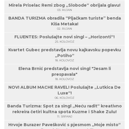
Mirela Priselac Remi zbog „Slobode“ obrijala glavu!
03. RUJAN
BANDA TURIZMA obradila “Pljačkam turiste” benda
Kiša Metaka!
02. RUJAN
FLUENTES: Poslušajte novi singl – „Horizonti“!
25. KOLOVOZ
Kvartet Gubec predstavlja novu kajkavsku popevku
„Potiho“
18. KOLOVOZ
Elena Brnić predstavlja novi singl "Jesam li
prespavala"
18. KOLOVOZ
NOVI ALBUM MACHE RAVEL! Poslušajte „Lutkica De
Luxe“!
06. KOLOVOZ
Banda Turizma: Spot za singl „Neću radit“ kreativno
rekreira četiri kultna spota Kuzme i Shake Zulu!
11. SRPANJ
Hrvoje Burazer Pavešković s pjesmom „Moje misto“