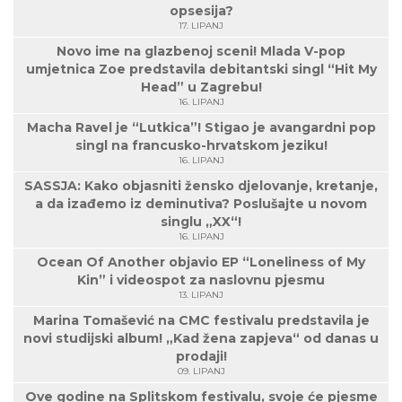
opsesija?
17. LIPANJ
Novo ime na glazbenoj sceni! Mlada V-pop
umjetnica Zoe predstavila debitantski singl “Hit My
Head” u Zagrebu!
16. LIPANJ
Macha Ravel je “Lutkica”! Stigao je avangardni pop
singl na francusko-hrvatskom jeziku!
16. LIPANJ
SASSJA: Kako objasniti žensko djelovanje, kretanje,
a da izađemo iz deminutiva? Poslušajte u novom
singlu „XX“!
16. LIPANJ
Ocean Of Another objavio EP “Loneliness of My
Kin” i videospot za naslovnu pjesmu
13. LIPANJ
Marina Tomašević na CMC festivalu predstavila je
novi studijski album! „Kad žena zapjeva“ od danas u
prodaji!
09. LIPANJ
Ove godine na Splitskom festivalu, svoje će pjesme