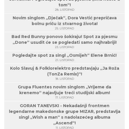
tom“!
28. LISTOPAD
Novim singlom „Dječak“, Dora Vestić prepričava
bolnu priču iz stvarnog života!
25. LISTOPAD
Bad Red Bunny ponovo šokiraju! Spot za pjesmu
„Done“ usudit će se pogledati samo najhrabriji!
23. LISTOPAD
Pogledajte spot za singl „Osmijeh“ Elene Brnić!
21. LISTOPAD
Kolo Slavuj & Folklorelektro predstavjaju „Ja Roža
(TonZa Remix)“!
18. LISTOPAD
Grupa Fluentes novim singlom „Vrijeme da
krenemo“ najavljuje treći studijski album!
17. LISTOPAD
GORAN TANEVSKI - Nekadašnji frontmen
legendarne makedonske grupe MIZAR, predstavlja
singl „Wish a man“ s nadolazećeg albuma
„Ascend“!
11. LISTOPAD