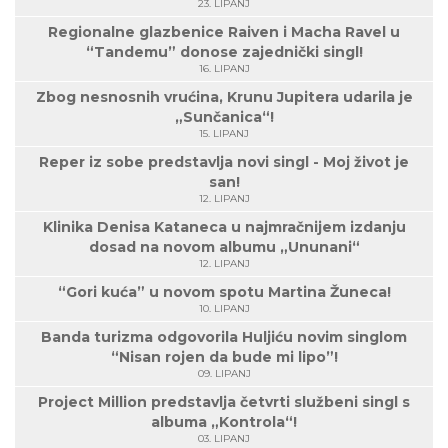
23. LIPANJ
Regionalne glazbenice Raiven i Macha Ravel u
“Tandemu” donose zajednički singl!
16. LIPANJ
Zbog nesnosnih vrućina, Krunu Jupitera udarila je
„Sunčanica“!
15. LIPANJ
Reper iz sobe predstavlja novi singl - Moj život je
san!
12. LIPANJ
Klinika Denisa Kataneca u najmračnijem izdanju
dosad na novom albumu „Ununani“
12. LIPANJ
“Gori kuća” u novom spotu Martina Žuneca!
10. LIPANJ
Banda turizma odgovorila Huljiću novim singlom
“Nisan rojen da bude mi lipo”!
09. LIPANJ
Project Million predstavlja četvrti službeni singl s
albuma „Kontrola“!
03. LIPANJ