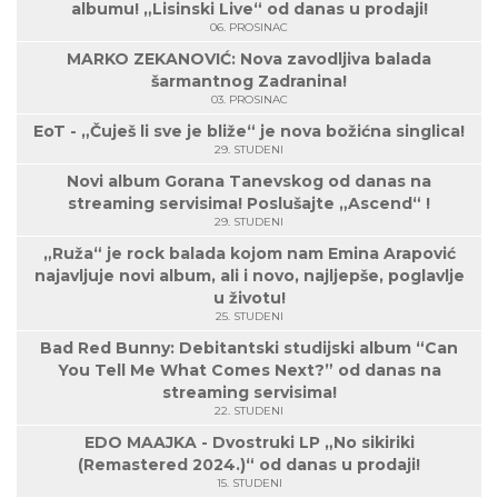
albumu! „Lisinski Live“ od danas u prodaji!
06. PROSINAC
MARKO ZEKANOVIĆ: Nova zavodljiva balada
šarmantnog Zadranina!
03. PROSINAC
EoT - „Čuješ li sve je bliže“ je nova božićna singlica!
29. STUDENI
Novi album Gorana Tanevskog od danas na
streaming servisima! Poslušajte „Ascend“ !
29. STUDENI
„Ruža“ je rock balada kojom nam Emina Arapović
najavljuje novi album, ali i novo, najljepše, poglavlje
u životu!
25. STUDENI
Bad Red Bunny: Debitantski studijski album “Can
You Tell Me What Comes Next?” od danas na
streaming servisima!
22. STUDENI
EDO MAAJKA - Dvostruki LP „No sikiriki
(Remastered 2024.)“ od danas u prodaji!
15. STUDENI