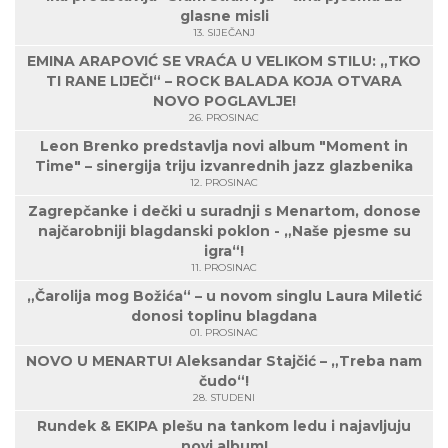
glasne misli
13. SIJEČANJ
EMINA ARAPOVIĆ SE VRAĆA U VELIKOM STILU: „TKO
TI RANE LIJEČI“ – ROCK BALADA KOJA OTVARA
NOVO POGLAVLJE!
26. PROSINAC
Leon Brenko predstavlja novi album "Moment in
Time" – sinergija triju izvanrednih jazz glazbenika
12. PROSINAC
Zagrepčanke i dečki u suradnji s Menartom, donose
najčarobniji blagdanski poklon - „Naše pjesme su
igra“!
11. PROSINAC
„Čarolija mog Božića“ – u novom singlu Laura Miletić
donosi toplinu blagdana
01. PROSINAC
NOVO U MENARTU! Aleksandar Stajčić – „Treba nam
čudo“!
28. STUDENI
Rundek & EKIPA plešu na tankom ledu i najavljuju
novi album!