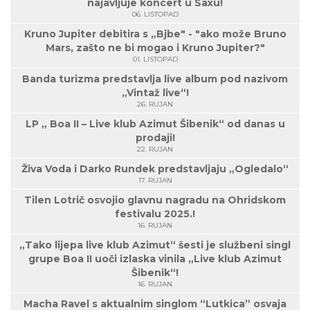
najavljuje koncert u Saxu!
06. LISTOPAD
Kruno Jupiter debitira s „Bjbe" - "ako može Bruno
Mars, zašto ne bi mogao i Kruno Jupiter?"
01. LISTOPAD
Banda turizma predstavlja live album pod nazivom
„Vintaž live“!
26. RUJAN
LP „ Boa II – Live klub Azimut Šibenik“ od danas u
prodaji!
22. RUJAN
Živa Voda i Darko Rundek predstavljaju „Ogledalo“
17. RUJAN
Tilen Lotrič osvojio glavnu nagradu na Ohridskom
festivalu 2025.!
16. RUJAN
„Tako lijepa live klub Azimut“ šesti je službeni singl
grupe Boa II uoči izlaska vinila „Live klub Azimut
Šibenik“!
16. RUJAN
Macha Ravel s aktualnim singlom “Lutkica” osvaja