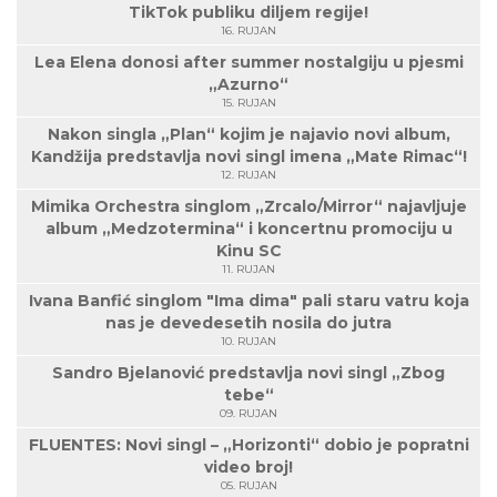
TikTok publiku diljem regije!
16. RUJAN
Lea Elena donosi after summer nostalgiju u pjesmi
„Azurno“
15. RUJAN
Nakon singla „Plan“ kojim je najavio novi album,
Kandžija predstavlja novi singl imena „Mate Rimac“!
12. RUJAN
Mimika Orchestra singlom „Zrcalo/Mirror“ najavljuje
album „Medzotermina“ i koncertnu promociju u
Kinu SC
11. RUJAN
Ivana Banfić singlom "Ima dima" pali staru vatru koja
nas je devedesetih nosila do jutra
10. RUJAN
Sandro Bjelanović predstavlja novi singl „Zbog
tebe“
09. RUJAN
FLUENTES: Novi singl – „Horizonti“ dobio je popratni
video broj!
05. RUJAN