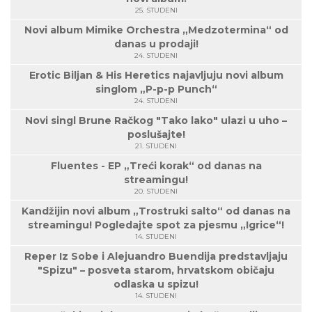
25. STUDENI
Novi album Mimike Orchestra „Medzotermina“ od
danas u prodaji!
24. STUDENI
Erotic Biljan & His Heretics najavljuju novi album
singlom „P-p-p Punch“
24. STUDENI
Novi singl Brune Račkog "Tako lako" ulazi u uho –
poslušajte!
21. STUDENI
Fluentes - EP „Treći korak“ od danas na
streamingu!
20. STUDENI
Kandžijin novi album „Trostruki salto“ od danas na
streamingu! Pogledajte spot za pjesmu „Igrice“!
14. STUDENI
Reper Iz Sobe i Alejuandro Buendija predstavljaju
"Spizu" – posveta starom, hrvatskom običaju
odlaska u spizu!
14. STUDENI