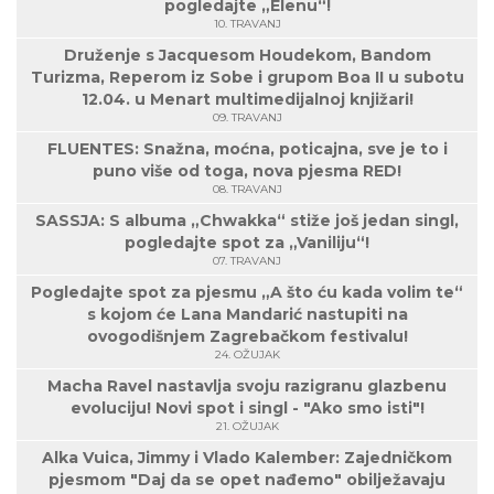
pogledajte „Elenu“!
10. TRAVANJ
Druženje s Jacquesom Houdekom, Bandom
Turizma, Reperom iz Sobe i grupom Boa II u subotu
12.04. u Menart multimedijalnoj knjižari!
09. TRAVANJ
FLUENTES: Snažna, moćna, poticajna, sve je to i
puno više od toga, nova pjesma RED!
08. TRAVANJ
SASSJA: S albuma „Chwakka“ stiže još jedan singl,
pogledajte spot za „Vaniliju“!
07. TRAVANJ
Pogledajte spot za pjesmu „A što ću kada volim te“
s kojom će Lana Mandarić nastupiti na
ovogodišnjem Zagrebačkom festivalu!
24. OŽUJAK
Macha Ravel nastavlja svoju razigranu glazbenu
evoluciju! Novi spot i singl - "Ako smo isti"!
21. OŽUJAK
Alka Vuica, Jimmy i Vlado Kalember: Zajedničkom
pjesmom "Daj da se opet nađemo" obilježavaju