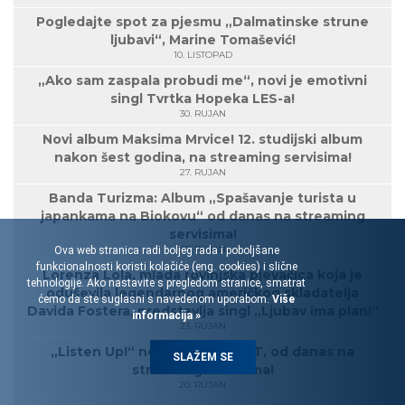
Pogledajte spot za pjesmu „Dalmatinske strune
ljubavi“, Marine Tomašević!
10. LISTOPAD
„Ako sam zaspala probudi me“, novi je emotivni
singl Tvrtka Hopeka LES-a!
30. RUJAN
Novi album Maksima Mrvice! 12. studijski album
nakon šest godina, na streaming servisima!
27. RUJAN
Banda Turizma: Album „Spašavanje turista u
japankama na Biokovu“ od danas na streaming
servisima!
27. RUJAN
Ova web stranica radi boljeg rada i poboljšane
funkcionalnosti koristi kolačiće (eng. cookies) i slične
Lorenza Lola, mlada rovinjska pjevačica koja je
tehnologije. Ako nastavite s pregledom stranice, smatrat
oduševila legendarnog američkog skladatelja
ćemo da ste suglasni s navedenom uporabom.
Više
Davida Fostera, predstavlja singl „Ljubav ima plan!“
informacija »
23. RUJAN
„Listen Up!“ novi EP grupe EoT, od danas na
SLAŽEM SE
streaming servisima!
20. RUJAN