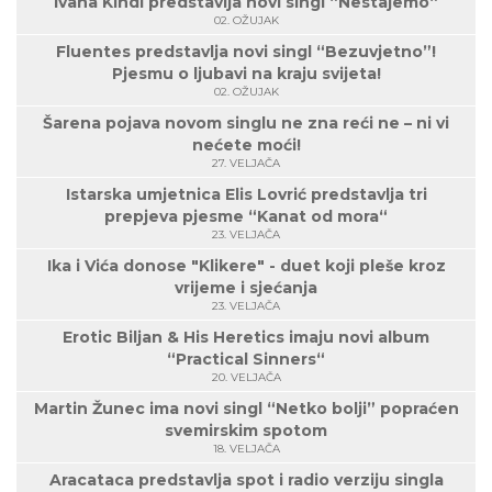
Ivana Kindl predstavlja novi singl “Nestajemo“
02. OŽUJAK
Fluentes predstavlja novi singl “Bezuvjetno”!
Pjesmu o ljubavi na kraju svijeta!
02. OŽUJAK
Šarena pojava novom singlu ne zna reći ne – ni vi
nećete moći!
27. VELJAČA
Istarska umjetnica Elis Lovrić predstavlja tri
prepjeva pjesme “Kanat od mora“
23. VELJAČA
Ika i Vića donose "Klikere" - duet koji pleše kroz
vrijeme i sjećanja
23. VELJAČA
Erotic Biljan & His Heretics imaju novi album
“Practical Sinners“
20. VELJAČA
Martin Žunec ima novi singl “Netko bolji” popraćen
svemirskim spotom
18. VELJAČA
Aracataca predstavlja spot i radio verziju singla