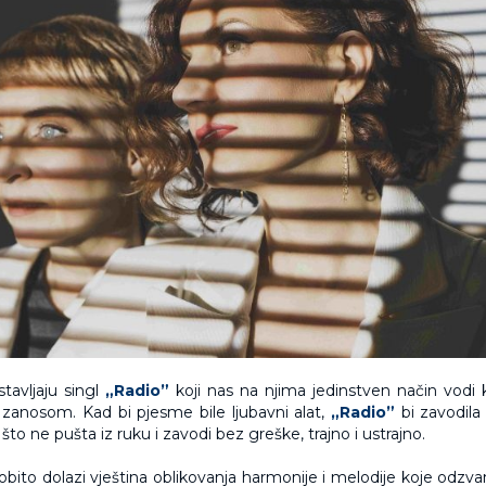
tavljaju singl
„Radio”
koji nas na njima jedinstven način vodi
 zanosom. Kad bi pjesme bile ljubavni alat,
„Radio”
bi zavodila
to ne pušta iz ruku i zavodi bez greške, trajno i ustrajno.
obito dolazi vještina oblikovanja harmonije i melodije koje odzva