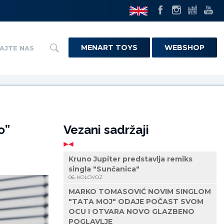
MENART TOYS
WEBSHOP
AJTE NAS
o”
Vezani sadržaji
Kruno Jupiter predstavlja remiks
singla "Sunčanica"
06. KOLOVOZ
MARKO TOMASOVIĆ NOVIM SINGLOM
"TATA MOJ" ODAJE POČAST SVOM
OCU I OTVARA NOVO GLAZBENO
POGLAVLJE