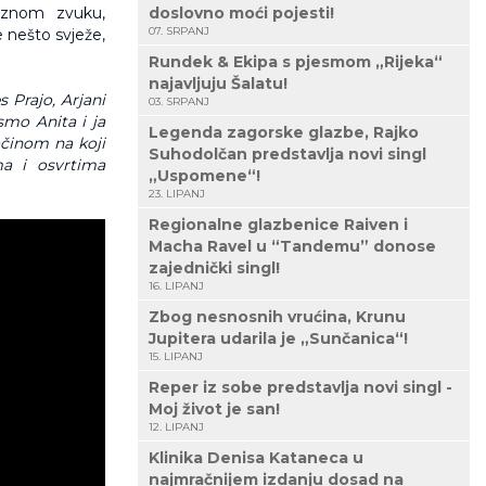
raznom zvuku,
doslovno moći pojesti!
07. SRPANJ
nešto svježe,
Rundek & Ekipa s pjesmom „Rijeka“
najavljuju Šalatu!
s Prajo, Arjani
03. SRPANJ
smo Anita i ja
Legenda zagorske glazbe, Rajko
ačinom na koji
Suhodolčan predstavlja novi singl
ma i osvrtima
„Uspomene“!
23. LIPANJ
Regionalne glazbenice Raiven i
Macha Ravel u “Tandemu” donose
zajednički singl!
16. LIPANJ
Zbog nesnosnih vrućina, Krunu
Jupitera udarila je „Sunčanica“!
15. LIPANJ
Reper iz sobe predstavlja novi singl -
Moj život je san!
12. LIPANJ
Klinika Denisa Kataneca u
najmračnijem izdanju dosad na