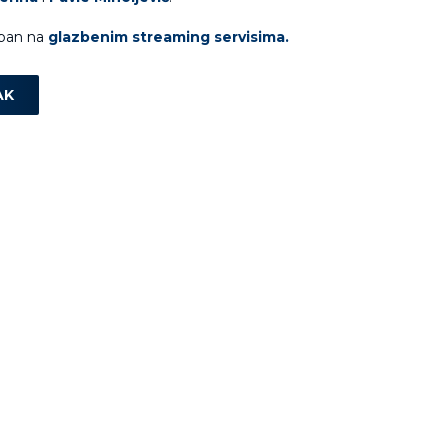
upan na
glazbenim streaming servisima.
AK