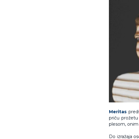
Meritas
preds
priču prožetu
plesom, onim š
Do izražaja os