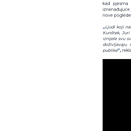
kad pjesma i
iznenađujuće 
nove poglede 
„
Ljudi koji na
Kunštek, Juri
iznijele svu 
doživljavaju
publike
”,
rekl