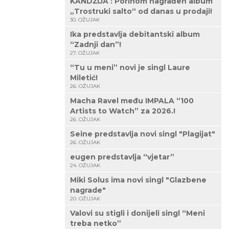
KANDŽIJA : Porinom nagrađen album
„Trostruki salto“ od danas u prodaji!
30. OŽUJAK
Ika predstavlja debitantski album
“Zadnji dan”!
27. OŽUJAK
“Tu u meni” novi je singl Laure
Miletić!
26. OŽUJAK
Macha Ravel među IMPALA “100
Artists to Watch” za 2026.!
26. OŽUJAK
Seine predstavlja novi singl "Plagijat"
26. OŽUJAK
eugen predstavlja “vjetar”
24. OŽUJAK
Miki Solus ima novi singl "Glazbene
nagrade"
20. OŽUJAK
Valovi su stigli i donijeli singl “Meni
treba netko”