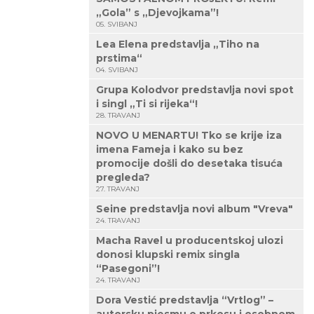
„Gola” s „Djevojkama”!
05. SVIBANJ
Lea Elena predstavlja „Tiho na
prstima“
04. SVIBANJ
Grupa Kolodvor predstavlja novi spot
i singl „Ti si rijeka“!
28. TRAVANJ
NOVO U MENARTU! Tko se krije iza
imena Fameja i kako su bez
promocije došli do desetaka tisuća
pregleda?
27. TRAVANJ
Seine predstavlja novi album "Vreva"
24. TRAVANJ
Macha Ravel u producentskoj ulozi
donosi klupski remix singla
“Pasegoni”!
24. TRAVANJ
Dora Vestić predstavlja “Vrtlog” –