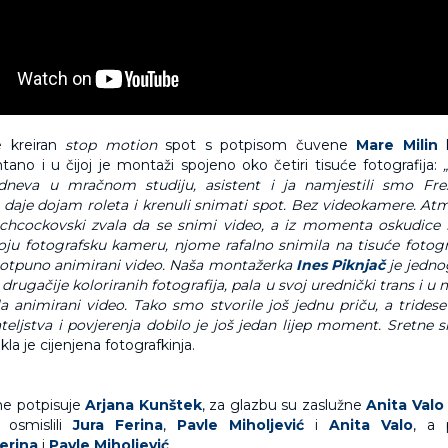
e kreiran
stop motion
spot s potpisom čuvene
Mare Milin
k
ano i u čijoj je montaži spojeno oko četiri tisuće fotografija:
neva u mračnom studiju, asistent i ja namjestili smo Fres
aje dojam roleta i krenuli snimati spot. Bez videokamere. Atm
chcockovski zvala da se snimi video, a iz momenta oskudice iz
ju fotografsku kameru, njome rafalno snimila na tisuće fotograf
potpuno animirani video. Naša montažerka
Ines Piknjač
je jedno
ta drugačije koloriranih fotografija, pala u svoj urednički trans i 
la animirani video.
T
ako smo stvorile još jednu priču, a trides
jateljstva i povjerenja dobilo je još jedan lijep moment. Sretne 
ekla je cijenjena fotografkinja.
me potpisuje
Arjana Kunštek
, za glazbu su zaslužne
Anita Val
 osmislili
Jura Ferina
,
Pavle Miholjević
i
Anita Valo
, a 
Ferina
i
Pavle Miholjević
.