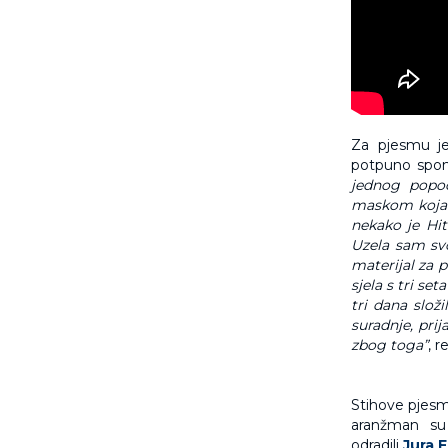
Za pjesmu j
potpuno spont
jednog popod
maskom koja d
nekako je Hit
Uzela sam svo
materijal za 
sjela s tri se
tri dana složi
suradnje, pri
zbog toga”
, r
Stihove pjes
aranžman su
odradili
Jura 