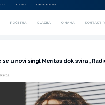
rt.hr
O nama
Kontaktirajte nas
POČETNA
GLAZBA
O NAMA
KONTAKTIR
e se u novi singl Meritas dok svira „Radi
5.2026.