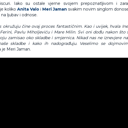
scuri. Iako su ostale vjerne svojem prepoznatljivom i za
je koliko
Anita Valo
i
Meri Jaman
svakim novim singlom donose 
na ljubav i odnose.
s okružuju čine ovaj proces fantastičnim. Kao i uvijek, hvala Ine
 Ferini, Pavlu Miholjeviću i Mare Milin. Svi oni dođu nakon što 
svoju zamisao oko skladbe i smjernica. Nikad nas ne iznevjere n
 naše skladbe i kako ih nadograđuju. Veselimo se dojmovi
a je Meri Jaman.