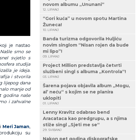
novom albumu „Ununani“
12. LIPANJ
“Gori kuća” u novom spotu Martina
Žuneca!
10. LIPANJ
Banda turizma odgovorila Huljiću
novim singlom “Nisan rojen da bude
oji je nastao
mi lipo”!
„Našle smo se
09. LIPANJ
nel svjetlo s
osfera studija
Project Million predstavlja četvrti
ašla je ideja.
službeni singl s albuma „Kontrola“!
ija i stvorila
03. LIPANJ
g lijepog dana
Šarena pojava objavila album „Mogu,
u malo manje od
al’ neću“ s kojim se ne planira
et godina naše
uklopiti
smo i zahvalne
01. LIPANJ
Lenny Kravitz odabrao bend
Aracataca kao predgrupu, a s njima
stiže singl „Sjeti me se“
o
i
Meri Jaman
,
29. SVIBANJ
produkciju su
Nakon pet godina diskografske