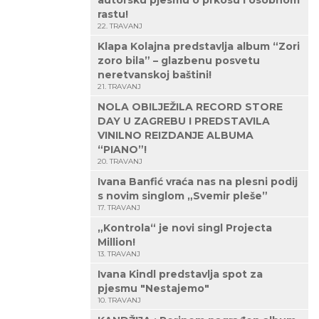
autorsku pjesmu o prkosu i osobnom
rastu!
22. TRAVANJ
Klapa Kolajna predstavlja album “Zori
zoro bila” – glazbenu posvetu
neretvanskoj baštini!
21. TRAVANJ
NOLA OBILJEŽILA RECORD STORE
DAY U ZAGREBU I PREDSTAVILA
VINILNO REIZDANJE ALBUMA
“PIANO”!
20. TRAVANJ
Ivana Banfić vraća nas na plesni podij
s novim singlom „Svemir pleše”
17. TRAVANJ
„Kontrola“ je novi singl Projecta
Million!
13. TRAVANJ
Ivana Kindl predstavlja spot za
pjesmu "Nestajemo"
10. TRAVANJ