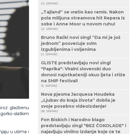
24. SRPANJ
„Tajland“ se vratio kao remix. Nakon
pola milijuna streamova hit Repera iz
sobe i Anne Moor u novom ruhu!
22. SRPANJ
Bruno Rački novi singl “Da mi je još
jednom” posvećuje svim
izgubljenima i voljenima
21. SRPANJ
GLISTE predstavljaju novi singl
"Paprika": Viralni slovenski duo
donosi najotkačeniji okus ljeta i stiže
na SHIP festival!
15. SRPANJ
Nova pjesma Jacquesa Houdeka
„Ljubav do kraja života“ dobila je
svoje posebno videoizdanje!
 kroz glazbenu
08. SRPANJ
 gorko-slatkim
Fon Biskich i Narodno blago
predstavljaju singl "BEZ ČOKOLADE" i
njaju u ušima i
najavljuju vinilno izdanje koje će te