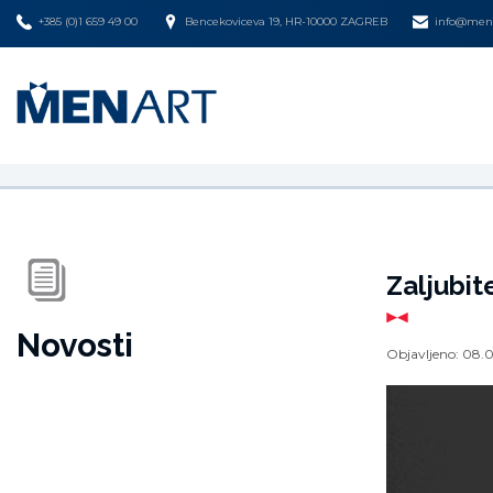
+385 (0)1 659 49 00
Bencekoviceva 19, HR-10000 ZAGREB
info@mena
Zaljubit
Novosti
Objavljeno:
08.0