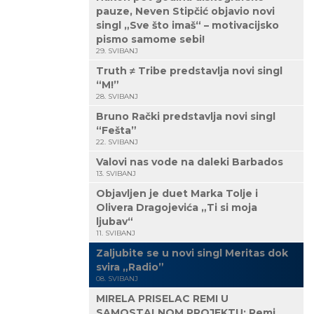
pauze, Neven Stipčić objavio novi
singl „Sve što imaš“ – motivacijsko
pismo samome sebi!
29. SVIBANJ
Truth ≠ Tribe predstavlja novi singl
“M!”
28. SVIBANJ
Bruno Rački predstavlja novi singl
“Fešta”
22. SVIBANJ
Valovi nas vode na daleki Barbados
13. SVIBANJ
Objavljen je duet Marka Tolje i
Olivera Dragojevića „Ti si moja
ljubav“
11. SVIBANJ
Zaljubite se u novi singl Meritas dok
svira „Radio”
08. SVIBANJ
MIRELA PRISELAC REMI U
SAMOSTALNOM PROJEKTU: Remi