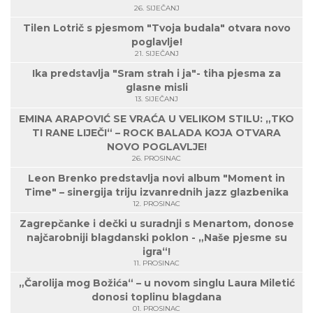
26. SIJEČANJ
Tilen Lotrič s pjesmom "Tvoja budala" otvara novo
poglavlje!
21. SIJEČANJ
Ika predstavlja "Sram strah i ja"- tiha pjesma za
glasne misli
13. SIJEČANJ
EMINA ARAPOVIĆ SE VRAĆA U VELIKOM STILU: „TKO
TI RANE LIJEČI“ – ROCK BALADA KOJA OTVARA
NOVO POGLAVLJE!
26. PROSINAC
Leon Brenko predstavlja novi album "Moment in
Time" – sinergija triju izvanrednih jazz glazbenika
12. PROSINAC
Zagrepčanke i dečki u suradnji s Menartom, donose
najčarobniji blagdanski poklon - „Naše pjesme su
igra“!
11. PROSINAC
„Čarolija mog Božića“ – u novom singlu Laura Miletić
donosi toplinu blagdana
01. PROSINAC