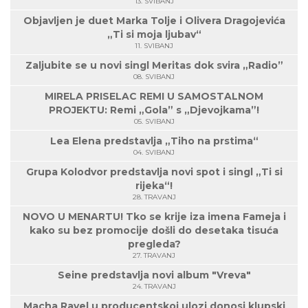
13. SVIBANJ
Objavljen je duet Marka Tolje i Olivera Dragojevića
„Ti si moja ljubav“
11. SVIBANJ
Zaljubite se u novi singl Meritas dok svira „Radio”
08. SVIBANJ
MIRELA PRISELAC REMI U SAMOSTALNOM
PROJEKTU: Remi „Gola” s „Djevojkama”!
05. SVIBANJ
Lea Elena predstavlja „Tiho na prstima“
04. SVIBANJ
Grupa Kolodvor predstavlja novi spot i singl „Ti si
rijeka“!
28. TRAVANJ
NOVO U MENARTU! Tko se krije iza imena Fameja i
kako su bez promocije došli do desetaka tisuća
pregleda?
27. TRAVANJ
Seine predstavlja novi album "Vreva"
24. TRAVANJ
Macha Ravel u producentskoj ulozi donosi klupski