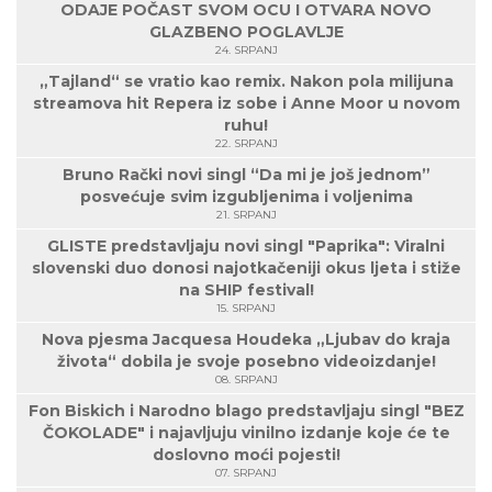
ODAJE POČAST SVOM OCU I OTVARA NOVO
GLAZBENO POGLAVLJE
24. SRPANJ
„Tajland“ se vratio kao remix. Nakon pola milijuna
streamova hit Repera iz sobe i Anne Moor u novom
ruhu!
22. SRPANJ
Bruno Rački novi singl “Da mi je još jednom”
posvećuje svim izgubljenima i voljenima
21. SRPANJ
GLISTE predstavljaju novi singl "Paprika": Viralni
slovenski duo donosi najotkačeniji okus ljeta i stiže
na SHIP festival!
15. SRPANJ
Nova pjesma Jacquesa Houdeka „Ljubav do kraja
života“ dobila je svoje posebno videoizdanje!
08. SRPANJ
Fon Biskich i Narodno blago predstavljaju singl "BEZ
ČOKOLADE" i najavljuju vinilno izdanje koje će te
doslovno moći pojesti!
07. SRPANJ