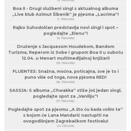
19. TRAVANJ
Boa II - Drugi službeni singl s aktualnog albuma
„Live klub Azimut Šibenik“ je pjesma „Lacrima“!
11. TRAVANJ
Rajko Suhodolčan predstavlja novi singl i spot –
pogledajte „Elenu“!
10. TRAVANJ
Druženje s Jacquesom Houdekom, Bandom
Turizma, Reperom iz Sobe i grupom Boa II u subotu
12.04. u Menart multimedijalnoj knjižari!
09. TRAVANJ
FLUENTES: Snažna, moćna, poticajna, sve je to i
puno više od toga, nova pjesma RED!
08. TRAVANJ
SASSJA: S albuma „Chwakka“ stiže još jedan singl,
pogledajte spot za „Vaniliju“!
07. TRAVANJ
Pogledajte spot za pjesmu „A što ću kada volim te“
s kojom će Lana Mandarić nastupiti na
ovogodišnjem Zagrebačkom festivalu!
24. OŽUJAK