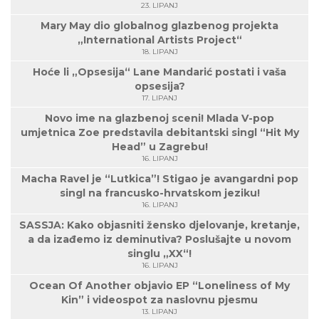
23. LIPANJ
Mary May dio globalnog glazbenog projekta
„International Artists Project“
18. LIPANJ
Hoće li „Opsesija“ Lane Mandarić postati i vaša
opsesija?
17. LIPANJ
Novo ime na glazbenoj sceni! Mlada V-pop
umjetnica Zoe predstavila debitantski singl “Hit My
Head” u Zagrebu!
16. LIPANJ
Macha Ravel je “Lutkica”! Stigao je avangardni pop
singl na francusko-hrvatskom jeziku!
16. LIPANJ
SASSJA: Kako objasniti žensko djelovanje, kretanje,
a da izađemo iz deminutiva? Poslušajte u novom
singlu „XX“!
16. LIPANJ
Ocean Of Another objavio EP “Loneliness of My
Kin” i videospot za naslovnu pjesmu
13. LIPANJ