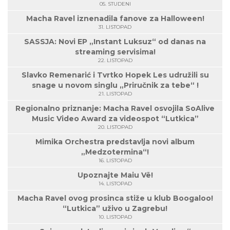
05. STUDENI
Macha Ravel iznenadila fanove za Halloween!
31. LISTOPAD
SASSJA: Novi EP „Instant Luksuz“ od danas na
streaming servisima!
22. LISTOPAD
Slavko Remenarić i Tvrtko Hopek Les udružili su
snage u novom singlu „Priručnik za tebe“ !
21. LISTOPAD
Regionalno priznanje: Macha Ravel osvojila SoAlive
Music Video Award za videospot “Lutkica”
20. LISTOPAD
Mimika Orchestra predstavlja novi album
„Medzotermina“!
16. LISTOPAD
Upoznajte Maiu Vë!
14. LISTOPAD
Macha Ravel ovog prosinca stiže u klub Boogaloo!
“Lutkica” uživo u Zagrebu!
10. LISTOPAD