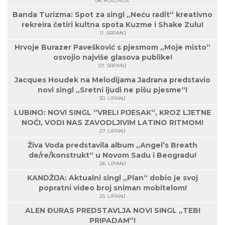
06. KOLOVOZ
Banda Turizma: Spot za singl „Neću radit“ kreativno
rekreira četiri kultna spota Kuzme i Shake Zulu!
11. SRPANJ
Hrvoje Burazer Pavešković s pjesmom „Moje misto“
osvojio najviše glasova publike!
07. SRPANJ
Jacques Houdek na Melodijama Jadrana predstavio
novi singl „Sretni ljudi ne pišu pjesme“!
30. LIPANJ
LUBINO: NOVI SINGL “VRELI PIJESAK“, KROZ LJETNE
NOĆI, VODI NAS ZAVODLJIVIM LATINO RITMOM!
27. LIPANJ
Živa Voda predstavila album „Angel’s Breath
de/re/konstrukt“ u Novom Sadu i Beogradu!
26. LIPANJ
KANDŽIJA: Aktualni singl „Plan“ dobio je svoj
popratni video broj sniman mobitelom!
25. LIPANJ
ALEN ĐURAS PREDSTAVLJA NOVI SINGL „TEBI
PRIPADAM“!