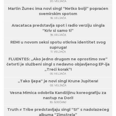
20. VELJAČA
Martin Žunec ima novi singl “Netko bolji” popraćen
svemirskim spotom
18. VELJAČA
Aracataca predstavlja spot i radio verziju singla
“Kriv si samo ti”
18. VELJAČA
REMI u novom seksi spotu otkriva identitet svog
supruga!
11. VELJAČA
FLUENTES: „Ako jedno drugom ne oprostimo sve“
četvrti je službeni singl s nedavno objavljenog EP-ija
„Treći korak“!
05. VELJAČA
„Tako ljepa“ je novi singl Krune Jupitera!
02. VELJAČA
Vesna Mimica odobrila Kandžijinu koreografiju za
nastup na Dori!
30. SIJEČANJ
Truth ≠ Tribe predstavljaju singl “S!” s nadolazećeg
albuma “Zimstrela”