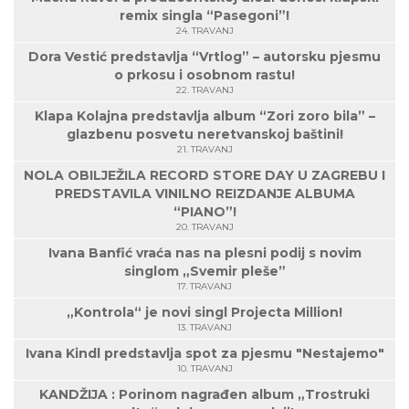
remix singla “Pasegoni”!
24. TRAVANJ
Dora Vestić predstavlja “Vrtlog” – autorsku pjesmu
o prkosu i osobnom rastu!
22. TRAVANJ
Klapa Kolajna predstavlja album “Zori zoro bila” –
glazbenu posvetu neretvanskoj baštini!
21. TRAVANJ
NOLA OBILJEŽILA RECORD STORE DAY U ZAGREBU I
PREDSTAVILA VINILNO REIZDANJE ALBUMA
“PIANO”!
20. TRAVANJ
Ivana Banfić vraća nas na plesni podij s novim
singlom „Svemir pleše”
17. TRAVANJ
„Kontrola“ je novi singl Projecta Million!
13. TRAVANJ
Ivana Kindl predstavlja spot za pjesmu "Nestajemo"
10. TRAVANJ
KANDŽIJA : Porinom nagrađen album „Trostruki