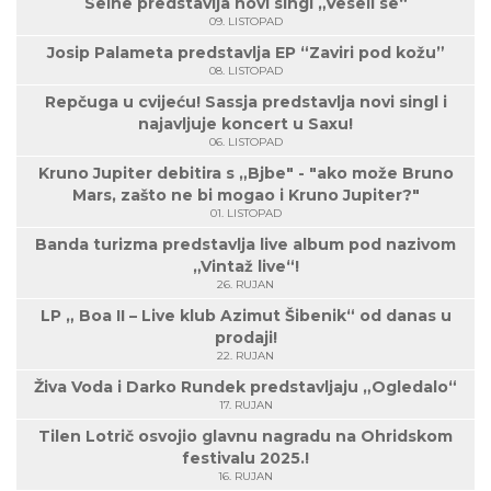
Seine predstavlja novi singl „Veseli se“
09. LISTOPAD
Josip Palameta predstavlja EP “Zaviri pod kožu”
08. LISTOPAD
Repčuga u cvijeću! Sassja predstavlja novi singl i
najavljuje koncert u Saxu!
06. LISTOPAD
Kruno Jupiter debitira s „Bjbe" - "ako može Bruno
Mars, zašto ne bi mogao i Kruno Jupiter?"
01. LISTOPAD
Banda turizma predstavlja live album pod nazivom
„Vintaž live“!
26. RUJAN
LP „ Boa II – Live klub Azimut Šibenik“ od danas u
prodaji!
22. RUJAN
Živa Voda i Darko Rundek predstavljaju „Ogledalo“
17. RUJAN
Tilen Lotrič osvojio glavnu nagradu na Ohridskom
festivalu 2025.!
16. RUJAN