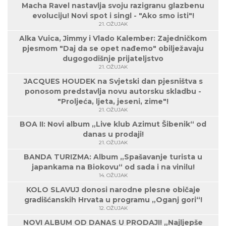
Macha Ravel nastavlja svoju razigranu glazbenu
evoluciju! Novi spot i singl - "Ako smo isti"!
21. OŽUJAK
Alka Vuica, Jimmy i Vlado Kalember: Zajedničkom
pjesmom "Daj da se opet nađemo" obilježavaju
dugogodišnje prijateljstvo
21. OŽUJAK
JACQUES HOUDEK na Svjetski dan pjesništva s
ponosom predstavlja novu autorsku skladbu -
"Proljeća, ljeta, jeseni, zime"!
21. OŽUJAK
BOA II: Novi album „Live klub Azimut Šibenik“ od
danas u prodaji!
21. OŽUJAK
BANDA TURIZMA: Album „Spašavanje turista u
japankama na Biokovu“ od sada i na vinilu!
14. OŽUJAK
KOLO SLAVUJ donosi narodne plesne običaje
gradišćanskih Hrvata u programu „Oganj gori“!
12. OŽUJAK
NOVI ALBUM OD DANAS U PRODAJI! „Najljepše