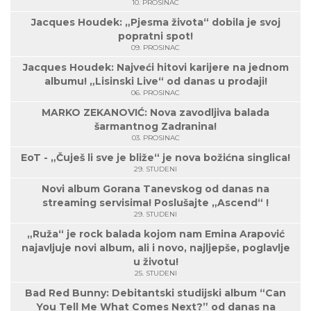
10. PROSINAC
Jacques Houdek: „Pjesma života“ dobila je svoj
popratni spot!
09. PROSINAC
Jacques Houdek: Najveći hitovi karijere na jednom
albumu! „Lisinski Live“ od danas u prodaji!
06. PROSINAC
MARKO ZEKANOVIĆ: Nova zavodljiva balada
šarmantnog Zadranina!
03. PROSINAC
EoT - „Čuješ li sve je bliže“ je nova božićna singlica!
29. STUDENI
Novi album Gorana Tanevskog od danas na
streaming servisima! Poslušajte „Ascend“ !
29. STUDENI
„Ruža“ je rock balada kojom nam Emina Arapović
najavljuje novi album, ali i novo, najljepše, poglavlje
u životu!
25. STUDENI
Bad Red Bunny: Debitantski studijski album “Can
You Tell Me What Comes Next?” od danas na