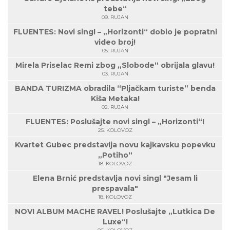
tebe“
09. RUJAN
FLUENTES: Novi singl – „Horizonti“ dobio je popratni
video broj!
05. RUJAN
Mirela Priselac Remi zbog „Slobode“ obrijala glavu!
03. RUJAN
BANDA TURIZMA obradila “Pljačkam turiste” benda
Kiša Metaka!
02. RUJAN
FLUENTES: Poslušajte novi singl – „Horizonti“!
25. KOLOVOZ
Kvartet Gubec predstavlja novu kajkavsku popevku
„Potiho“
18. KOLOVOZ
Elena Brnić predstavlja novi singl "Jesam li
prespavala"
18. KOLOVOZ
NOVI ALBUM MACHE RAVEL! Poslušajte „Lutkica De
Luxe“!