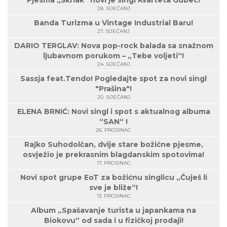
Pjesma „Škrlak“ novi je singl Kvarteta Gubec!
28. SIJEČANJ
Banda Turizma u Vintage Industrial Baru!
27. SIJEČANJ
DARIO TERGLAV: Nova pop-rock balada sa snažnom
ljubavnom porukom – „Tebe voljeti“!
24. SIJEČANJ
Sassja feat.Tendo! Pogledajte spot za novi singl
"Prašina"!
20. SIJEČANJ
ELENA BRNIĆ: Novi singl i spot s aktualnog albuma
“SAN“ !
26. PROSINAC
Rajko Suhodolčan, dvije stare božićne pjesme,
osvježio je prekrasnim blagdanskim spotovima!
17. PROSINAC
Novi spot grupe EoT za božićnu singlicu „Čuješ li
sve je bliže“!
13. PROSINAC
Album „Spašavanje turista u japankama na
Biokovu“ od sada i u fizičkoj prodaji!