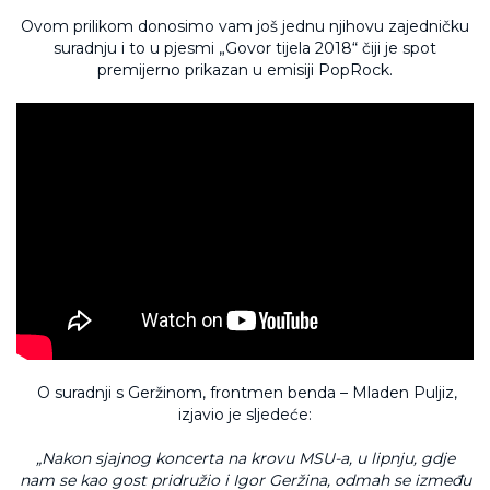
Ovom prilikom donosimo vam još jednu njihovu zajedničku
suradnju i to u pjesmi „Govor tijela 2018“ čiji je spot
premijerno prikazan u emisiji PopRock.
O suradnji s Geržinom, frontmen benda – Mladen Puljiz,
izjavio je sljedeće:
„Nakon sjajnog koncerta na krovu MSU-a, u lipnju, gdje
nam se kao gost pridružio i Igor Geržina, odmah se između