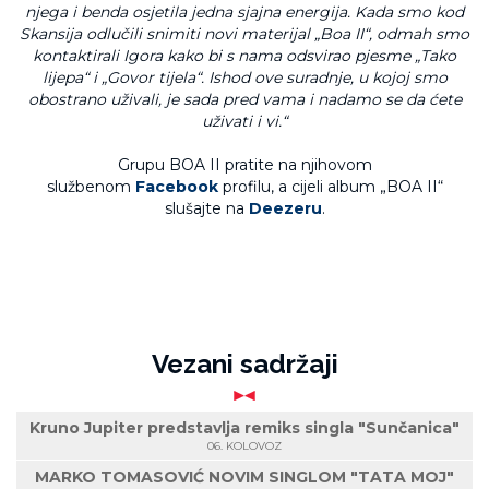
njega i benda osjetila jedna sjajna energija. Kada smo kod
Skansija odlučili snimiti novi materijal „Boa II“, odmah smo
kontaktirali Igora kako bi s nama odsvirao pjesme „Tako
lijepa“ i „Govor tijela“. Ishod ove suradnje, u kojoj smo
obostrano uživali, je sada pred vama i nadamo se da ćete
uživati i vi.“
Grupu BOA II pratite na njihovom
službenom
Facebook
profilu, a cijeli album „BOA II“
slušajte na
Deezeru
.
Vezani sadržaji
Kruno Jupiter predstavlja remiks singla "Sunčanica"
06. KOLOVOZ
MARKO TOMASOVIĆ NOVIM SINGLOM "TATA MOJ"