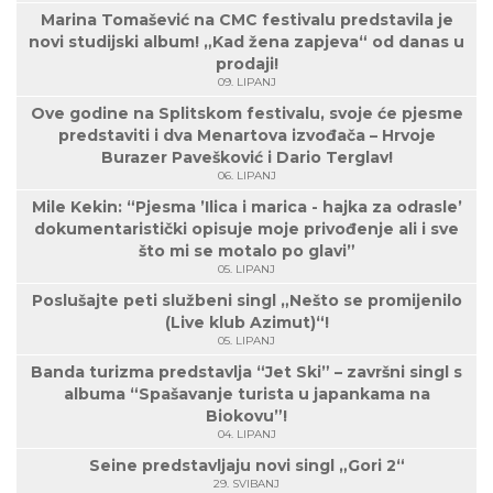
Marina Tomašević na CMC festivalu predstavila je
novi studijski album! „Kad žena zapjeva“ od danas u
prodaji!
09. LIPANJ
Ove godine na Splitskom festivalu, svoje će pjesme
predstaviti i dva Menartova izvođača – Hrvoje
Burazer Pavešković i Dario Terglav!
06. LIPANJ
Mile Kekin: “Pjesma ’Ilica i marica - hajka za odrasle’
dokumentaristički opisuje moje privođenje ali i sve
što mi se motalo po glavi”
05. LIPANJ
Poslušajte peti službeni singl „Nešto se promijenilo
(Live klub Azimut)“!
05. LIPANJ
Banda turizma predstavlja “Jet Ski” – završni singl s
albuma “Spašavanje turista u japankama na
Biokovu”!
04. LIPANJ
Seine predstavljaju novi singl „Gori 2“
29. SVIBANJ