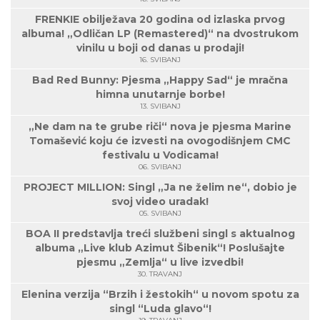
FRENKIE obilježava 20 godina od izlaska prvog
albuma! „Odličan LP (Remastered)“ na dvostrukom
vinilu u boji od danas u prodaji!
16. SVIBANJ
Bad Red Bunny: Pjesma „Happy Sad“ je mračna
himna unutarnje borbe!
13. SVIBANJ
„Ne dam na te grube riči“ nova je pjesma Marine
Tomašević koju će izvesti na ovogodišnjem CMC
festivalu u Vodicama!
06. SVIBANJ
PROJECT MILLION: Singl „Ja ne želim ne“, dobio je
svoj video uradak!
05. SVIBANJ
BOA II predstavlja treći službeni singl s aktualnog
albuma „Live klub Azimut Šibenik“! Poslušajte
pjesmu „Zemlja“ u live izvedbi!
30. TRAVANJ
Elenina verzija “Brzih i žestokih“ u novom spotu za
singl “Luda glavo“!