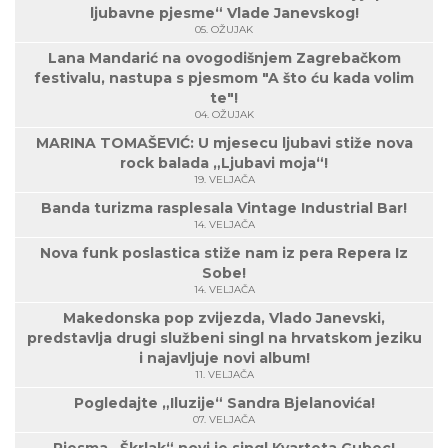
ljubavne pjesme“ Vlade Janevskog!
05. OŽUJAK
Lana Mandarić na ovogodišnjem Zagrebačkom
festivalu, nastupa s pjesmom "A što ću kada volim
te"!
04. OŽUJAK
MARINA TOMAŠEVIĆ: U mjesecu ljubavi stiže nova
rock balada „Ljubavi moja“!
19. VELJAČA
Banda turizma rasplesala Vintage Industrial Bar!
14. VELJAČA
Nova funk poslastica stiže nam iz pera Repera Iz
Sobe!
14. VELJAČA
Makedonska pop zvijezda, Vlado Janevski,
predstavlja drugi službeni singl na hrvatskom jeziku
i najavljuje novi album!
11. VELJAČA
Pogledajte „Iluzije“ Sandra Bjelanovića!
07. VELJAČA