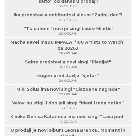
salto“ od danas u prodaji!
30. OŽUJAK
Ika predstavlja debitantski album “Zadnji dan”!
27. OŽUJAK
“Tu u meni” novi je singl Laure Miletić!
26. OŽUJAK
Macha Ravel među IMPALA “100 Artists to Watch”
za 2026.!
26. OŽUJAK
Seine predstavlja novi singl "Plagijat"
26. OŽUJAK
eugen predstavlja “vjetar”
24. OŽUJAK
Miki Solus ima novi singl "Glazbene nagrade"
20. OŽUJAK
Valovi su stigli i donijeli singl “Meni treba netko”
18. OŽUJAK
Klinika Denisa Kataneca ima novi singl “Lava pod“
17. OŽUJAK
U prodaji je novi album Leona Brenka „Moment in