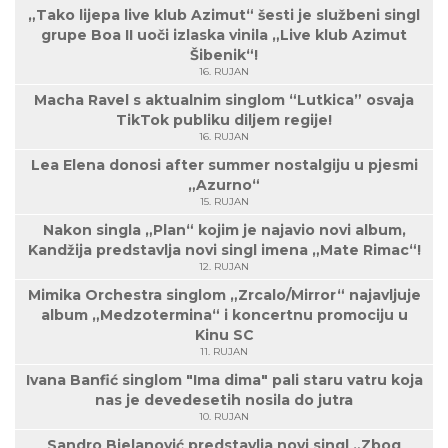
„Tako lijepa live klub Azimut“ šesti je službeni singl
grupe Boa II uoči izlaska vinila „Live klub Azimut
Šibenik“!
16. RUJAN
Macha Ravel s aktualnim singlom “Lutkica” osvaja
TikTok publiku diljem regije!
16. RUJAN
Lea Elena donosi after summer nostalgiju u pjesmi
„Azurno“
15. RUJAN
Nakon singla „Plan“ kojim je najavio novi album,
Kandžija predstavlja novi singl imena „Mate Rimac“!
12. RUJAN
Mimika Orchestra singlom „Zrcalo/Mirror“ najavljuje
album „Medzotermina“ i koncertnu promociju u
Kinu SC
11. RUJAN
Ivana Banfić singlom "Ima dima" pali staru vatru koja
nas je devedesetih nosila do jutra
10. RUJAN
Sandro Bjelanović predstavlja novi singl „Zbog