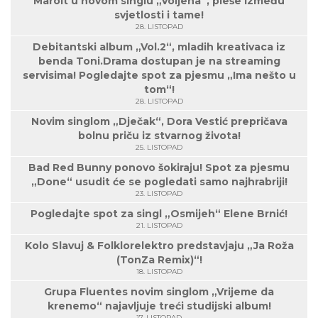
Marolt u novom singlu „Voljena“, pleše između
svjetlosti i tame!
28. LISTOPAD
Debitantski album „Vol.2“, mladih kreativaca iz
benda Toni.Drama dostupan je na streaming
servisima! Pogledajte spot za pjesmu „Ima nešto u
tom“!
28. LISTOPAD
Novim singlom „Dječak“, Dora Vestić prepričava
bolnu priču iz stvarnog života!
25. LISTOPAD
Bad Red Bunny ponovo šokiraju! Spot za pjesmu
„Done“ usudit će se pogledati samo najhrabriji!
23. LISTOPAD
Pogledajte spot za singl „Osmijeh“ Elene Brnić!
21. LISTOPAD
Kolo Slavuj & Folklorelektro predstavjaju „Ja Roža
(TonZa Remix)“!
18. LISTOPAD
Grupa Fluentes novim singlom „Vrijeme da
krenemo“ najavljuje treći studijski album!
17. LISTOPAD