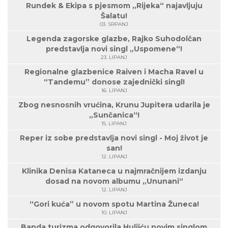
Rundek & Ekipa s pjesmom „Rijeka“ najavljuju
Šalatu!
03. SRPANJ
Legenda zagorske glazbe, Rajko Suhodolčan
predstavlja novi singl „Uspomene“!
23. LIPANJ
Regionalne glazbenice Raiven i Macha Ravel u
“Tandemu” donose zajednički singl!
16. LIPANJ
Zbog nesnosnih vrućina, Krunu Jupitera udarila je
„Sunčanica“!
15. LIPANJ
Reper iz sobe predstavlja novi singl - Moj život je
san!
12. LIPANJ
Klinika Denisa Kataneca u najmračnijem izdanju
dosad na novom albumu „Ununani“
12. LIPANJ
“Gori kuća” u novom spotu Martina Žuneca!
10. LIPANJ
Banda turizma odgovorila Huljiću novim singlom