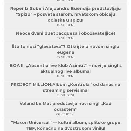
14. STUDENI
Reper Iz Sobe i Alejuandro Buendija predstavljaju
"Spizu" – posveta starom, hrvatskom običaju
odlaska u spizu!
14. STUDENI
Neočekivani duet Jacquesa i obožavateljice!
13. STUDENI
Što to nosi "glava lava"? Otkrijte u novom singlu
eugena
13. STUDENI
BOA II: „Absentia live klub Azimut“ – novi je singl s
aktualnog live albuma!
12. STUDENI
PROJECT MILLION:Album „Kontrola“ od danas na
streaming servisima!
11. STUDENI
Voland Le Mat predstavlja novi singl „Kad
odrastem“
06. STUDENI
“Maxon Universal” — kultni album, splitske grupe
TBF, konačno na dvostrukom vinilu!