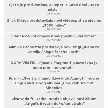
Ljeto je pred vratima, a Reper Iz Sobe nosi „Roze
očale“!
29. SVIBANJ
Slick Stings predstavljaju novi videospot za pjesmu
„3000 miles“
28. SVIBANJ
Fran Uccellini objavio novu pjesmu „Vatromet“
28. SVIBANJ
Mimika Orchestra predstavlja novi singl „Klapa za
Zemlju / Klapa for the Earth“
28. SVIBANJ
DORA VESTIĆ: „Pjesma Fragmenti posvećena je
mom preminulom tati“!
27. SVIBANJ
Boa II - „Sve što imamo (Live klub Azimut)“ novi je
singl s aktualnog albuma „Live klub Azimut
Šibenik“!
20. SVIBANJ
Živa Voda ft. Darko Rundek objavili novi album
„Angel's Breath de/re/konstrukt“
16. SVIBANJ