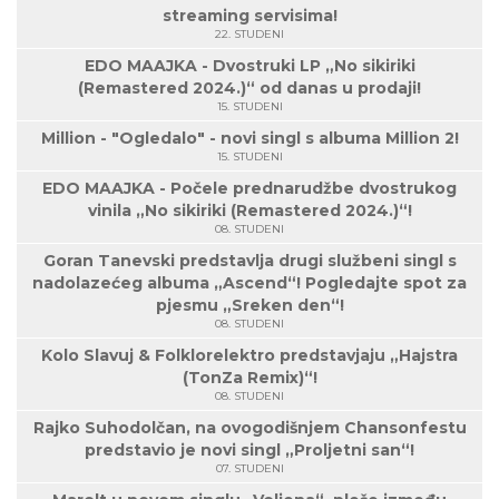
streaming servisima!
22. STUDENI
EDO MAAJKA - Dvostruki LP „No sikiriki
(Remastered 2024.)“ od danas u prodaji!
15. STUDENI
Million - "Ogledalo" - novi singl s albuma Million 2!
15. STUDENI
EDO MAAJKA - Počele prednarudžbe dvostrukog
vinila „No sikiriki (Remastered 2024.)“!
08. STUDENI
Goran Tanevski predstavlja drugi službeni singl s
nadolazećeg albuma „Ascend“! Pogledajte spot za
pjesmu „Sreken den“!
08. STUDENI
Kolo Slavuj & Folklorelektro predstavjaju „Hajstra
(TonZa Remix)“!
08. STUDENI
Rajko Suhodolčan, na ovogodišnjem Chansonfestu
predstavio je novi singl „Proljetni san“!
07. STUDENI