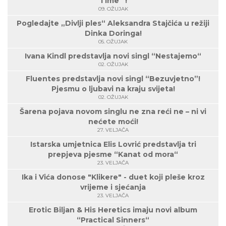
Time“ !
09. OŽUJAK
Pogledajte „Divlji ples“ Aleksandra Stajčića u režiji
Dinka Doringa!
05. OŽUJAK
Ivana Kindl predstavlja novi singl “Nestajemo“
02. OŽUJAK
Fluentes predstavlja novi singl “Bezuvjetno”!
Pjesmu o ljubavi na kraju svijeta!
02. OŽUJAK
Šarena pojava novom singlu ne zna reći ne – ni vi
nećete moći!
27. VELJAČA
Istarska umjetnica Elis Lovrić predstavlja tri
prepjeva pjesme “Kanat od mora“
23. VELJAČA
Ika i Vića donose "Klikere" - duet koji pleše kroz
vrijeme i sjećanja
23. VELJAČA
Erotic Biljan & His Heretics imaju novi album
“Practical Sinners“