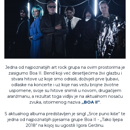
Jedna od najpoznatijih art rock grupa na ovim prostorima je
zasigurno Boa II. Bend koji već desetljećima živi glazbu i
stvara hitove uz koje smo odrasli, doživjeli prve ljubavi,
odlaske na koncerte i uz koje nas vežu brojne životne
uspomene, svoje su hitove snimili u novom, drugačijem
aranžmanu, a rezultat toga vidljiv je na aktualnom nosaču
zvuka, istoimenog naziva
„BOA II“
.
S aktualnog albuma predstavljen je singl „Srce puno kiše“ te
jedna od najpoznatijih pjesama grupe Boa II - „Tako lijepa
2018“ na kojoj su ugostili Igora Geržinu.