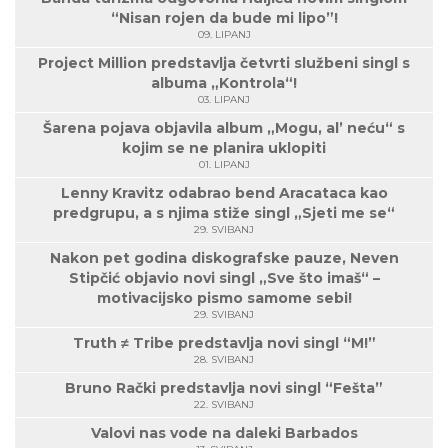
“Nisan rojen da bude mi lipo”!
09. LIPANJ
Project Million predstavlja četvrti službeni singl s
albuma „Kontrola“!
03. LIPANJ
Šarena pojava objavila album „Mogu, al’ neću“ s
kojim se ne planira uklopiti
01. LIPANJ
Lenny Kravitz odabrao bend Aracataca kao
predgrupu, a s njima stiže singl „Sjeti me se“
29. SVIBANJ
Nakon pet godina diskografske pauze, Neven
Stipčić objavio novi singl „Sve što imaš“ –
motivacijsko pismo samome sebi!
29. SVIBANJ
Truth ≠ Tribe predstavlja novi singl “M!”
28. SVIBANJ
Bruno Rački predstavlja novi singl “Fešta”
22. SVIBANJ
Valovi nas vode na daleki Barbados