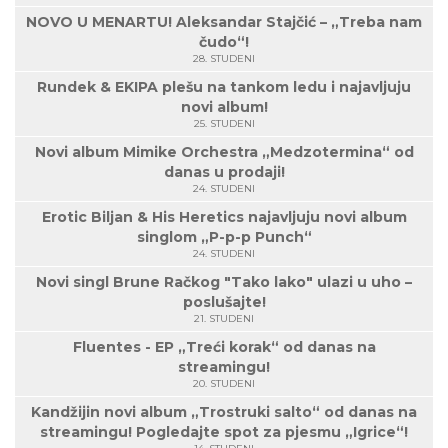
NOVO U MENARTU! Aleksandar Stajčić – „Treba nam
čudo“!
28. STUDENI
Rundek & EKIPA plešu na tankom ledu i najavljuju
novi album!
25. STUDENI
Novi album Mimike Orchestra „Medzotermina“ od
danas u prodaji!
24. STUDENI
Erotic Biljan & His Heretics najavljuju novi album
singlom „P-p-p Punch“
24. STUDENI
Novi singl Brune Račkog "Tako lako" ulazi u uho –
poslušajte!
21. STUDENI
Fluentes - EP „Treći korak“ od danas na
streamingu!
20. STUDENI
Kandžijin novi album „Trostruki salto“ od danas na
streamingu! Pogledajte spot za pjesmu „Igrice“!