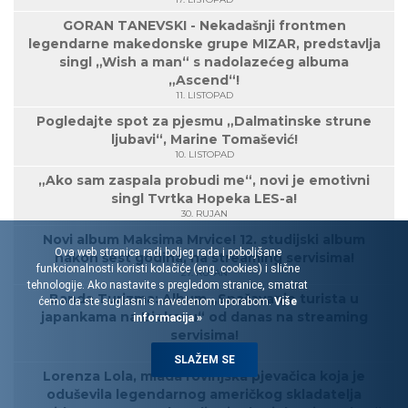
GORAN TANEVSKI - Nekadašnji frontmen
legendarne makedonske grupe MIZAR, predstavlja
singl „Wish a man“ s nadolazećeg albuma
„Ascend“!
11. LISTOPAD
Pogledajte spot za pjesmu „Dalmatinske strune
ljubavi“, Marine Tomašević!
10. LISTOPAD
„Ako sam zaspala probudi me“, novi je emotivni
singl Tvrtka Hopeka LES-a!
30. RUJAN
Novi album Maksima Mrvice! 12. studijski album
Ova web stranica radi boljeg rada i poboljšane
nakon šest godina, na streaming servisima!
funkcionalnosti koristi kolačiće (eng. cookies) i slične
27. RUJAN
tehnologije. Ako nastavite s pregledom stranice, smatrat
Banda Turizma: Album „Spašavanje turista u
ćemo da ste suglasni s navedenom uporabom.
Više
japankama na Biokovu“ od danas na streaming
informacija »
servisima!
27. RUJAN
SLAŽEM SE
Lorenza Lola, mlada rovinjska pjevačica koja je
oduševila legendarnog američkog skladatelja