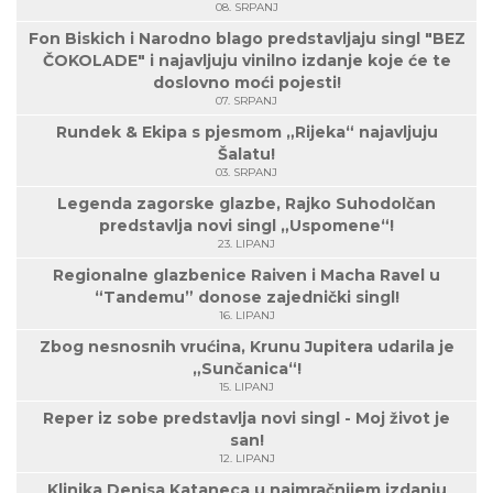
08. SRPANJ
Fon Biskich i Narodno blago predstavljaju singl "BEZ
ČOKOLADE" i najavljuju vinilno izdanje koje će te
doslovno moći pojesti!
07. SRPANJ
Rundek & Ekipa s pjesmom „Rijeka“ najavljuju
Šalatu!
03. SRPANJ
Legenda zagorske glazbe, Rajko Suhodolčan
predstavlja novi singl „Uspomene“!
23. LIPANJ
Regionalne glazbenice Raiven i Macha Ravel u
“Tandemu” donose zajednički singl!
16. LIPANJ
Zbog nesnosnih vrućina, Krunu Jupitera udarila je
„Sunčanica“!
15. LIPANJ
Reper iz sobe predstavlja novi singl - Moj život je
san!
12. LIPANJ
Klinika Denisa Kataneca u najmračnijem izdanju