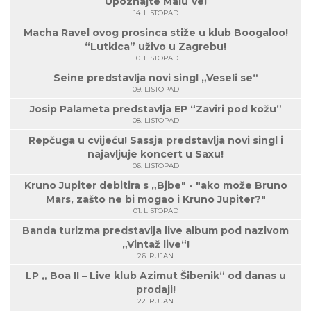
Upoznajte Maiu Vë!
14. LISTOPAD
Macha Ravel ovog prosinca stiže u klub Boogaloo!
“Lutkica” uživo u Zagrebu!
10. LISTOPAD
Seine predstavlja novi singl „Veseli se“
09. LISTOPAD
Josip Palameta predstavlja EP “Zaviri pod kožu”
08. LISTOPAD
Repčuga u cvijeću! Sassja predstavlja novi singl i
najavljuje koncert u Saxu!
06. LISTOPAD
Kruno Jupiter debitira s „Bjbe" - "ako može Bruno
Mars, zašto ne bi mogao i Kruno Jupiter?"
01. LISTOPAD
Banda turizma predstavlja live album pod nazivom
„Vintaž live“!
26. RUJAN
LP „ Boa II – Live klub Azimut Šibenik“ od danas u
prodaji!
22. RUJAN