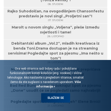
(TonZa Remix)“!
08. STUDENI
Rajko Suhodolčan, na ovogodišnjem Chansonfestu
predstavio je novi singl „Proljetni san“!
07. STUDENI
Marolt u novom singlu „Voljena“, pleše između
svjetlosti i tame!
28. LISTOPAD
Debitantski album „Vol.2“, mladih kreativaca iz
benda Toni.Drama dostupan je na streaming
servisima! Pogledajte spot za pjesmu „Ima nešto u
tom“!
28. LISTOPAD
Ova web stranica radi boljeg rada i poboljšane
Novim singlom „Dječak“, Dora Vestić prepričava
funkcionalnosti koristi kolačiće (eng. cookies) i slične
bolnu priču iz stvarnog života!
tehnologije. Ako nastavite s pregledom stranice, smatrat
25. LISTOPAD
ćemo da ste suglasni s navedenom uporabom.
Više
Bad Red Bunny ponovo šokiraju! Spot za pjesmu
informacija »
„Done“ usudit će se pogledati samo najhrabriji!
23. LISTOPAD
SLAŽEM SE
Pogledajte spot za singl „Osmijeh“ Elene Brnić!
21. LISTOPAD