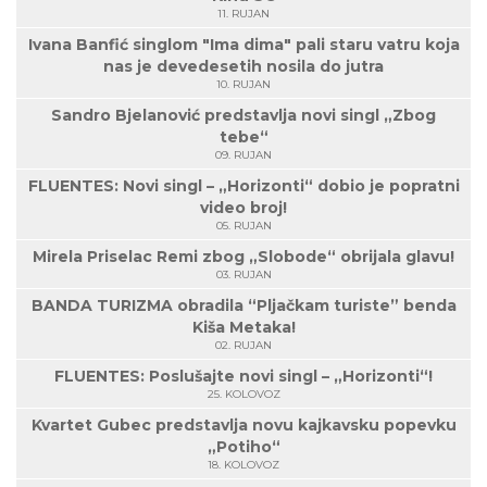
11. RUJAN
Ivana Banfić singlom "Ima dima" pali staru vatru koja
nas je devedesetih nosila do jutra
10. RUJAN
Sandro Bjelanović predstavlja novi singl „Zbog
tebe“
09. RUJAN
FLUENTES: Novi singl – „Horizonti“ dobio je popratni
video broj!
05. RUJAN
Mirela Priselac Remi zbog „Slobode“ obrijala glavu!
03. RUJAN
BANDA TURIZMA obradila “Pljačkam turiste” benda
Kiša Metaka!
02. RUJAN
FLUENTES: Poslušajte novi singl – „Horizonti“!
25. KOLOVOZ
Kvartet Gubec predstavlja novu kajkavsku popevku
„Potiho“
18. KOLOVOZ