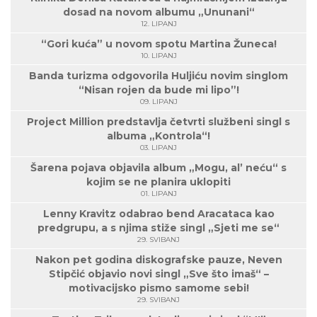
dosad na novom albumu „Ununani“
12. LIPANJ
“Gori kuća” u novom spotu Martina Žuneca!
10. LIPANJ
Banda turizma odgovorila Huljiću novim singlom
“Nisan rojen da bude mi lipo”!
09. LIPANJ
Project Million predstavlja četvrti službeni singl s
albuma „Kontrola“!
03. LIPANJ
Šarena pojava objavila album „Mogu, al’ neću“ s
kojim se ne planira uklopiti
01. LIPANJ
Lenny Kravitz odabrao bend Aracataca kao
predgrupu, a s njima stiže singl „Sjeti me se“
29. SVIBANJ
Nakon pet godina diskografske pauze, Neven
Stipčić objavio novi singl „Sve što imaš“ –
motivacijsko pismo samome sebi!
29. SVIBANJ