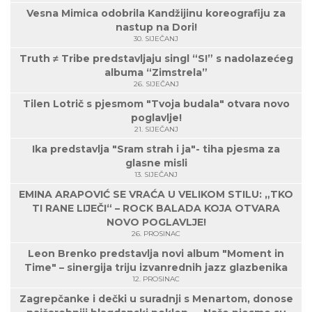
Vesna Mimica odobrila Kandžijinu koreografiju za
nastup na Dori!
30. SIJEČANJ
Truth ≠ Tribe predstavljaju singl “S!” s nadolazećeg
albuma “Zimstrela”
26. SIJEČANJ
Tilen Lotrič s pjesmom "Tvoja budala" otvara novo
poglavlje!
21. SIJEČANJ
Ika predstavlja "Sram strah i ja"- tiha pjesma za
glasne misli
13. SIJEČANJ
EMINA ARAPOVIĆ SE VRAĆA U VELIKOM STILU: „TKO
TI RANE LIJEČI“ – ROCK BALADA KOJA OTVARA
NOVO POGLAVLJE!
26. PROSINAC
Leon Brenko predstavlja novi album "Moment in
Time" – sinergija triju izvanrednih jazz glazbenika
12. PROSINAC
Zagrepčanke i dečki u suradnji s Menartom, donose