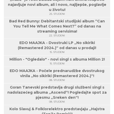
najavljuje novi album, ali i novo, najljepše, poglavlje
u životu!
25. STUDENI
Bad Red Bunny: Debitantski studijski album “Can
You Tell Me What Comes Next?” od danas na
streaming servisima!
22. STUDENI
EDO MAAJKA - Dvostruki LP „No sikiriki
(Remastered 2024.)“ od danas u prodaji!
15. STUDENI
Million - "Ogledalo" - novi singl s albuma Million 2!
15. STUDENI
EDO MAAJKA - Počele prednarudžbe dvostrukog
vinila „No sikiriki (Remastered 2024.)“!
08. STUDENI
Goran Tanevski predstavlja drugi službeni singl s
nadolazećeg albuma „Ascend“! Pogledajte spot za
pjesmu „Sreken den“!
08. STUDENI
Kolo Slavuj & Folklorelektro predstavjaju „Hajstra