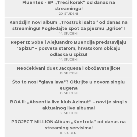
Fluentes - EP „Treći korak“ od danas na
streamingu!
20. STUDENI
Kandžijin novi album „Trostruki salto“ od danas na
streamingu! Pogledajte spot za pjesmu „Igrice“!
14. STUDENI
Reper Iz Sobe i Alejuandro Buendija predstavljaju
"Spizu" – posveta starom, hrvatskom običaju
odlaska u spizu!
14. STUDENI
Neočekivani duet Jacquesa i obožavateljice!
13. STUDENI
Što to nosi "glava lava"? Otkrijte u novom singlu
eugena
13. STUDENI
BOA II: „Absentia live klub Azimut“ – novi je singl s
aktualnog live albuma!
12. STUDENI
PROJECT MILLION:Album „Kontrola“ od danas na
streaming servisima!
11. STUDENI