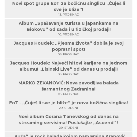
Novi spot grupe EoT za božićnu singlicu „Čuješ li
sve je bliže“!
13. PROSINAC
Album „Spašavanje turista u japankama na
Biokovu“ od sada i u fizičkoj prodaji!
10. PROSINAC
Jacques Houdek: „Pjesma života“ dobila je svoj
popratni spot!
09. PROSINAC
Jacques Houdek: Najveći hitovi karijere na jednom
albumu! „Lisinski Live“ od danas u prodaji!
06. PROSINAC
MARKO ZEKANOVIĆ: Nova zavodljiva balada
šarmantnog Zadranina!
03. PROSINAC
EoT - „Čuješ li sve je bliže“ je nova božićna singlica!
29. STUDENI
Novi album Gorana Tanevskog od danas na
streaming servisima! Poslušajte „Ascend“ !
29. STUDENI
„Ruža“ je rock balada kojom nam Emina Arapović