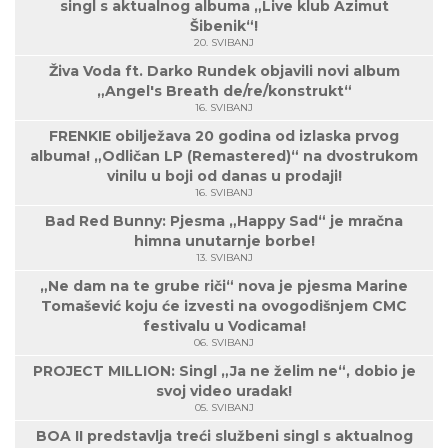
singl s aktualnog albuma „Live klub Azimut
Šibenik“!
20. SVIBANJ
Živa Voda ft. Darko Rundek objavili novi album
„Angel's Breath de/re/konstrukt“
16. SVIBANJ
FRENKIE obilježava 20 godina od izlaska prvog
albuma! „Odličan LP (Remastered)“ na dvostrukom
vinilu u boji od danas u prodaji!
16. SVIBANJ
Bad Red Bunny: Pjesma „Happy Sad“ je mračna
himna unutarnje borbe!
13. SVIBANJ
„Ne dam na te grube riči“ nova je pjesma Marine
Tomašević koju će izvesti na ovogodišnjem CMC
festivalu u Vodicama!
06. SVIBANJ
PROJECT MILLION: Singl „Ja ne želim ne“, dobio je
svoj video uradak!
05. SVIBANJ
BOA II predstavlja treći službeni singl s aktualnog