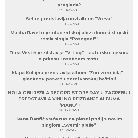
pregleda?
27. TRAVANJ
Seine predstavlja novi album "Vreva"
24. TRAVANJ
Macha Ravel u producentskoj ulozi donosi klupski
remix singla “Pasegoni”!
24. TRAVANJ
Dora Vestić predstavlja “Vrtlog” – autorsku pjesmu
o prkosu i osobnom rastu!
22. TRAVANJ
Klapa Kolajna predstavlja album “Zori zoro bila” –
glazbenu posvetu neretvanskoj baštini!
21. TRAVANJ
NOLA OBILJEŽILA RECORD STORE DAY U ZAGREBU I
PREDSTAVILA VINILNO REIZDANJE ALBUMA
“PIANO”!
20. TRAVANJ
Ivana Banfić vraća nas na plesni podij s novim
singlom „Svemir pleše”
17. TRAVANJ