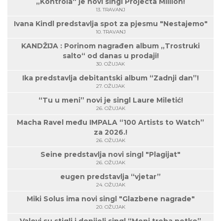
„Kontrola“ je novi singl Projecta Million!
13. TRAVANJ
Ivana Kindl predstavlja spot za pjesmu "Nestajemo"
10. TRAVANJ
KANDŽIJA : Porinom nagrađen album „Trostruki
salto“ od danas u prodaji!
30. OŽUJAK
Ika predstavlja debitantski album “Zadnji dan”!
27. OŽUJAK
“Tu u meni” novi je singl Laure Miletić!
26. OŽUJAK
Macha Ravel među IMPALA “100 Artists to Watch”
za 2026.!
26. OŽUJAK
Seine predstavlja novi singl "Plagijat"
26. OŽUJAK
eugen predstavlja “vjetar”
24. OŽUJAK
Miki Solus ima novi singl "Glazbene nagrade"
20. OŽUJAK