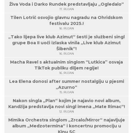
Živa Voda i Darko Rundek predstavljaju „Ogledalo“
17. RUJAN
Tilen Lotrič osvojio glavnu nagradu na Ohridskom
festivalu 2025.!
16. RUJAN
„Tako lijepa live klub Azimut“ šesti je službeni singl
grupe Boa II uoči izlaska vinila „Live klub Azimut
Šibenik“!
16. RUJAN
Macha Ravel s aktualnim singlom “Lutkica” osvaja
TikTok publiku diljem regije!
16. RUJAN
Lea Elena donosi after summer nostalgiju u pjesmi
„Azurno“
15. RUJAN
Nakon singla „Plan“ kojim je najavio novi album,
Kandžija predstavlja novi singl imena „Mate Rimac“!
12. RUJAN
Mimika Orchestra singlom „Zrcalo/Mirror“ najavljuje
album „Medzotermina“ i koncertnu promociju u
Kinu SC