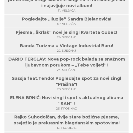
i najavljuje novi album!
11. VELJAČA
Pogledajte „Iluzije“ Sandra Bjelanovića!
07. VELJAČA
Pjesma „Škrlak“ novi je singl Kvarteta Gubec!
28. SIJEČANJ
Banda Turizma u Vintage Industrial Baru!
27. SIJEČANJ
DARIO TERGLAV: Nova pop-rock balada sa snažnom
ljubavnom porukom – „Tebe voljeti“!
24. SIJEČANJ
Sassja feat.Tendo! Pogledajte spot za novi singl
"Prašina"!
20. SIJEČANJ
ELENA BRNIĆ: Novi singl i spot s aktualnog albuma
“SAN“ !
26. PROSINAC
Rajko Suhodolčan, dvije stare božićne pjesme,
osvježio je prekrasnim blagdanskim spotovima!
17. PROSINAC