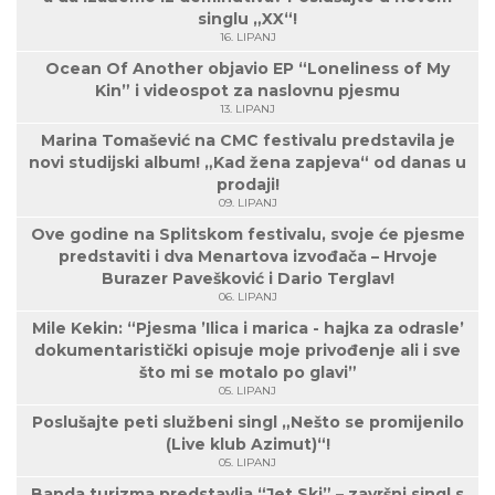
singlu „XX“!
16. LIPANJ
Ocean Of Another objavio EP “Loneliness of My
Kin” i videospot za naslovnu pjesmu
13. LIPANJ
Marina Tomašević na CMC festivalu predstavila je
novi studijski album! „Kad žena zapjeva“ od danas u
prodaji!
09. LIPANJ
Ove godine na Splitskom festivalu, svoje će pjesme
predstaviti i dva Menartova izvođača – Hrvoje
Burazer Pavešković i Dario Terglav!
06. LIPANJ
Mile Kekin: “Pjesma ’Ilica i marica - hajka za odrasle’
dokumentaristički opisuje moje privođenje ali i sve
što mi se motalo po glavi”
05. LIPANJ
Poslušajte peti službeni singl „Nešto se promijenilo
(Live klub Azimut)“!
05. LIPANJ
Banda turizma predstavlja “Jet Ski” – završni singl s