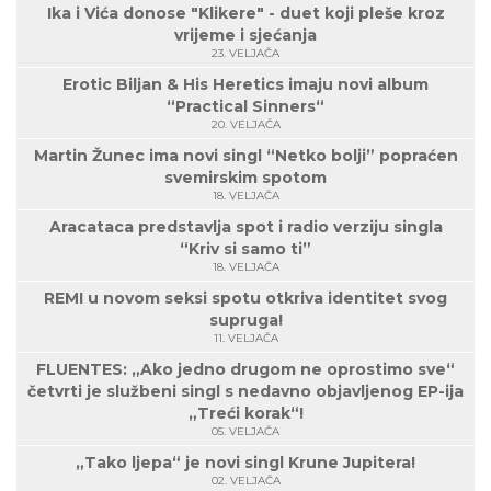
Ika i Vića donose "Klikere" - duet koji pleše kroz
vrijeme i sjećanja
23. VELJAČA
Erotic Biljan & His Heretics imaju novi album
“Practical Sinners“
20. VELJAČA
Martin Žunec ima novi singl “Netko bolji” popraćen
svemirskim spotom
18. VELJAČA
Aracataca predstavlja spot i radio verziju singla
“Kriv si samo ti”
18. VELJAČA
REMI u novom seksi spotu otkriva identitet svog
supruga!
11. VELJAČA
FLUENTES: „Ako jedno drugom ne oprostimo sve“
četvrti je službeni singl s nedavno objavljenog EP-ija
„Treći korak“!
05. VELJAČA
„Tako ljepa“ je novi singl Krune Jupitera!
02. VELJAČA