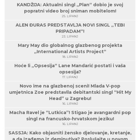
KANDŽIJA: Aktualni singl „Plan“ dobio je svoj
popratni video broj sniman mobitelom!
25. LIPANJ
ALEN ĐURAS PREDSTAVLJA NOVI SINGL „TEBI
PRIPADAM“!
23. LIPANJ
Mary May dio globalnog glazbenog projekta
„International Artists Project“
18. LIPANJ
Hoće li „Opsesija“ Lane Mandarić postati i vaša
opsesija?
17. LIPANJ
Novo ime na glazbenoj sceni! Mlada V-pop
umjetnica Zoe predstavila debitantski singl “Hit My
Head” u Zagrebu!
16. LIPANJ
Macha Ravel je “Lutkica”! Stigao je avangardni pop
singl na francusko-hrvatskom jeziku!
16. LIPANJ
SASSJA: Kako objasniti žensko djelovanje, kretanje,
a da izađemo iz deminutiva? Poslušajte u novom