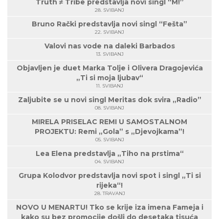
Truth ≠ Tribe predstavlja novi singl “M!”
28. SVIBANJ
Bruno Rački predstavlja novi singl “Fešta”
22. SVIBANJ
Valovi nas vode na daleki Barbados
13. SVIBANJ
Objavljen je duet Marka Tolje i Olivera Dragojevića
„Ti si moja ljubav“
11. SVIBANJ
Zaljubite se u novi singl Meritas dok svira „Radio”
08. SVIBANJ
MIRELA PRISELAC REMI U SAMOSTALNOM
PROJEKTU: Remi „Gola” s „Djevojkama”!
05. SVIBANJ
Lea Elena predstavlja „Tiho na prstima“
04. SVIBANJ
Grupa Kolodvor predstavlja novi spot i singl „Ti si
rijeka“!
28. TRAVANJ
NOVO U MENARTU! Tko se krije iza imena Fameja i
kako su bez promocije došli do desetaka tisuća