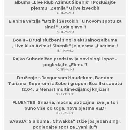
albuma „Live klub Azimut Šibenik“! Poslušajte
pjesmu „Zemlja“ u live izvedbi!
30. TRAVANJ
Elenina verzija “Brzih i žestokih“ u novom spotu za
singl “Luda glavo“!
19. TRAVANJ
Boa II - Drugi službeni singl s aktualnog albuma
„Live klub Azimut Šibenik“ je pjesma „Lacrima“!
11. TRAVANJ
Rajko Suhodolčan predstavlja novi singl i spot –
pogledajte „Elenu“!
10. TRAVANJ
Druženje s Jacquesom Houdekom, Bandom
Turizma, Reperom iz Sobe i grupom Boa II u subotu
12.04. u Menart multimedijalnoj knjižari!
09. TRAVANJ
FLUENTES: Snažna, moćna, poticajna, sve je to i
puno više od toga, nova pjesma RED!
08. TRAVANJ
SASSJA: S albuma „Chwakka“ stiže još jedan singl,
pogledajte spot za „Vaniliju“!