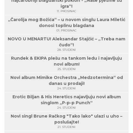
najčarobniji blagdanski poklon - „Naše pjesme su
igra“!
11. PROSINAC
„Čarolija mog Božića“ – u novom singlu Laura Miletić
donosi toplinu blagdana
01. PROSINAC
NOVO U MENARTU! Aleksandar Stajčić – „Treba nam
čudo“!
28. STUDENI
Rundek & EKIPA plešu na tankom ledu i najavljuju
novi album!
25. STUDENI
Novi album Mimike Orchestra „Medzotermina“ od
danas u prodaji!
24. STUDENI
Erotic Biljan & His Heretics najavljuju novi album
singlom „P-p-p Punch“
24. STUDENI
Novi singl Brune Račkog "Tako lako" ulazi u uho –
poslušajte!
21. STUDENI