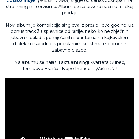
„Zlato moje
“
(Menart / SBS)
koji je od danas dostupan na
streaming na servisima. Album će se uskoro naći i u fizičkoj
prodaji.
Novi album je kompilacija singlova iz prošle i ove godine, uz
bonus track 3 uspješnice od ranije, nekoliko neizbježnih
ljubavnih balada, pomiješanih s par tema na kajkavskom
dijalektu i suradnje s popularnim solistima iz domene
zabavne glazbe.
Na albumu se nalazi i aktualni singl Kvarteta Gubec,
Tomislava Bralića i Klape Intrade – „Vaši naši“!