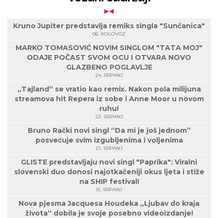
Kruno Jupiter predstavlja remiks singla "Sunčanica"
06. KOLOVOZ
MARKO TOMASOVIĆ NOVIM SINGLOM "TATA MOJ"
ODAJE POČAST SVOM OCU I OTVARA NOVO
GLAZBENO POGLAVLJE
24. SRPANJ
„Tajland“ se vratio kao remix. Nakon pola milijuna
streamova hit Repera iz sobe i Anne Moor u novom
ruhu!
22. SRPANJ
Bruno Rački novi singl “Da mi je još jednom”
posvećuje svim izgubljenima i voljenima
21. SRPANJ
GLISTE predstavljaju novi singl "Paprika": Viralni
slovenski duo donosi najotkačeniji okus ljeta i stiže
na SHIP festival!
15. SRPANJ
Nova pjesma Jacquesa Houdeka „Ljubav do kraja
života“ dobila je svoje posebno videoizdanje!