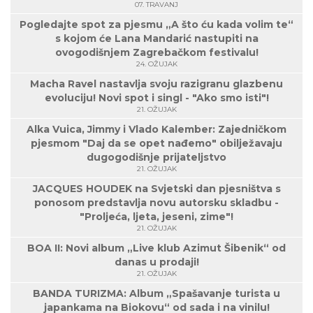
07. TRAVANJ
Pogledajte spot za pjesmu „A što ću kada volim te“
s kojom će Lana Mandarić nastupiti na
ovogodišnjem Zagrebačkom festivalu!
24. OŽUJAK
Macha Ravel nastavlja svoju razigranu glazbenu
evoluciju! Novi spot i singl - "Ako smo isti"!
21. OŽUJAK
Alka Vuica, Jimmy i Vlado Kalember: Zajedničkom
pjesmom "Daj da se opet nađemo" obilježavaju
dugogodišnje prijateljstvo
21. OŽUJAK
JACQUES HOUDEK na Svjetski dan pjesništva s
ponosom predstavlja novu autorsku skladbu -
"Proljeća, ljeta, jeseni, zime"!
21. OŽUJAK
BOA II: Novi album „Live klub Azimut Šibenik“ od
danas u prodaji!
21. OŽUJAK
BANDA TURIZMA: Album „Spašavanje turista u
japankama na Biokovu“ od sada i na vinilu!