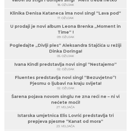
Valovi su stigli i donijeli singl “Meni treba netko”
18. OŽUJAK
Klinika Denisa Kataneca ima novi singl “Lava pod“
17. OŽUJAK
U prodaji je novi album Leona Brenka „Moment in
Time“ !
09. OŽUJAK
Pogledajte „Divlji ples“ Aleksandra Stajčića u režiji
Dinka Doringa!
05. OŽUJAK
Ivana Kindl predstavlja novi singl “Nestajemo“
02. OŽUJAK
Fluentes predstavlja novi singl “Bezuvjetno”!
Pjesmu o ljubavi na kraju svijeta!
02. OŽUJAK
Šarena pojava novom singlu ne zna reći ne – ni vi
nećete moći!
27. VELJAČA
Istarska umjetnica Elis Lovrić predstavlja tri
prepjeva pjesme “Kanat od mora“
23. VELJAČA