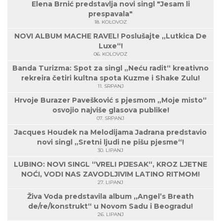
Elena Brnić predstavlja novi singl "Jesam li
prespavala"
18. KOLOVOZ
NOVI ALBUM MACHE RAVEL! Poslušajte „Lutkica De
Luxe“!
06. KOLOVOZ
Banda Turizma: Spot za singl „Neću radit“ kreativno
rekreira četiri kultna spota Kuzme i Shake Zulu!
11. SRPANJ
Hrvoje Burazer Pavešković s pjesmom „Moje misto“
osvojio najviše glasova publike!
07. SRPANJ
Jacques Houdek na Melodijama Jadrana predstavio
novi singl „Sretni ljudi ne pišu pjesme“!
30. LIPANJ
LUBINO: NOVI SINGL “VRELI PIJESAK“, KROZ LJETNE
NOĆI, VODI NAS ZAVODLJIVIM LATINO RITMOM!
27. LIPANJ
Živa Voda predstavila album „Angel’s Breath
de/re/konstrukt“ u Novom Sadu i Beogradu!
26. LIPANJ