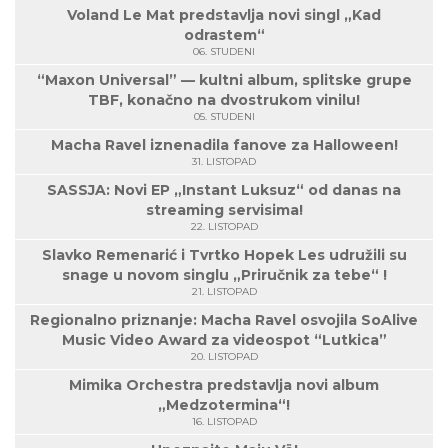
Voland Le Mat predstavlja novi singl „Kad
odrastem“
06. STUDENI
“Maxon Universal” — kultni album, splitske grupe
TBF, konačno na dvostrukom vinilu!
05. STUDENI
Macha Ravel iznenadila fanove za Halloween!
31. LISTOPAD
SASSJA: Novi EP „Instant Luksuz“ od danas na
streaming servisima!
22. LISTOPAD
Slavko Remenarić i Tvrtko Hopek Les udružili su
snage u novom singlu „Priručnik za tebe“ !
21. LISTOPAD
Regionalno priznanje: Macha Ravel osvojila SoAlive
Music Video Award za videospot “Lutkica”
20. LISTOPAD
Mimika Orchestra predstavlja novi album
„Medzotermina“!
16. LISTOPAD