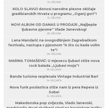
14. OŽUJAK
KOLO SLAVUJ donosi narodne plesne običaje
gradišćanskih Hrvata u programu „Oganj gori“!
12. OŽUJAK
NOVI ALBUM OD DANAS U PRODAJI! „Najljepše
ljubavne pjesme“ Vlade Janevskog!
05. OŽUJAK
Lana Mandarić na ovogodišnjem Zagrebačkom
festivalu, nastupa s pjesmom "A što ću kada volim
te"!
04. OŽUJAK
MARINA TOMAŠEVIĆ: U mjesecu ljubavi stiže nova
rock balada „Ljubavi moja“!
19. VELJAČA
Banda turizma rasplesala Vintage Industrial Bar!
14. VELJAČA
Nova funk poslastica stiže nam iz pera Repera Iz
Sobe!
14. VELJAČA
Makedonska pop zvijezda, Vlado Janevski,
predstavlja drugi službeni singl na hrvatskom jeziku