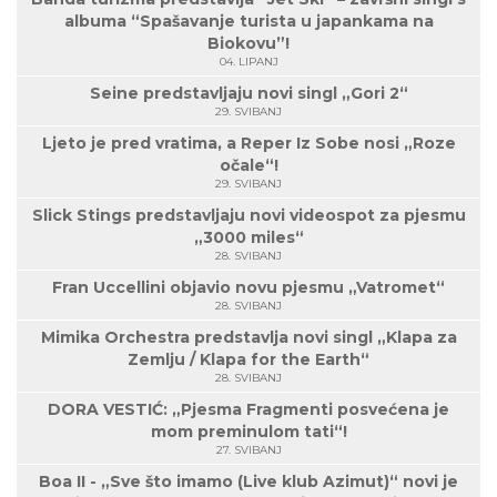
albuma “Spašavanje turista u japankama na
Biokovu”!
04. LIPANJ
Seine predstavljaju novi singl „Gori 2“
29. SVIBANJ
Ljeto je pred vratima, a Reper Iz Sobe nosi „Roze
očale“!
29. SVIBANJ
Slick Stings predstavljaju novi videospot za pjesmu
„3000 miles“
28. SVIBANJ
Fran Uccellini objavio novu pjesmu „Vatromet“
28. SVIBANJ
Mimika Orchestra predstavlja novi singl „Klapa za
Zemlju / Klapa for the Earth“
28. SVIBANJ
DORA VESTIĆ: „Pjesma Fragmenti posvećena je
mom preminulom tati“!
27. SVIBANJ
Boa II - „Sve što imamo (Live klub Azimut)“ novi je