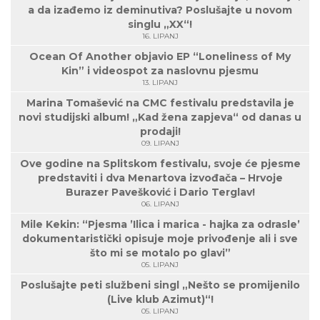
a da izađemo iz deminutiva? Poslušajte u novom
singlu „XX“!
16. LIPANJ
Ocean Of Another objavio EP “Loneliness of My
Kin” i videospot za naslovnu pjesmu
13. LIPANJ
Marina Tomašević na CMC festivalu predstavila je
novi studijski album! „Kad žena zapjeva“ od danas u
prodaji!
09. LIPANJ
Ove godine na Splitskom festivalu, svoje će pjesme
predstaviti i dva Menartova izvođača – Hrvoje
Burazer Pavešković i Dario Terglav!
06. LIPANJ
Mile Kekin: “Pjesma ’Ilica i marica - hajka za odrasle’
dokumentaristički opisuje moje privođenje ali i sve
što mi se motalo po glavi”
05. LIPANJ
Poslušajte peti službeni singl „Nešto se promijenilo
(Live klub Azimut)“!
05. LIPANJ