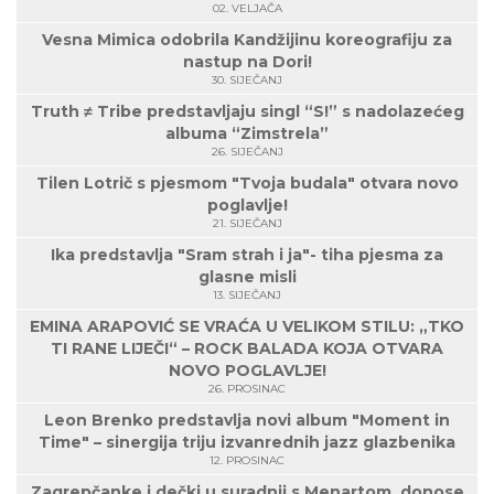
02. VELJAČA
Vesna Mimica odobrila Kandžijinu koreografiju za
nastup na Dori!
30. SIJEČANJ
Truth ≠ Tribe predstavljaju singl “S!” s nadolazećeg
albuma “Zimstrela”
26. SIJEČANJ
Tilen Lotrič s pjesmom "Tvoja budala" otvara novo
poglavlje!
21. SIJEČANJ
Ika predstavlja "Sram strah i ja"- tiha pjesma za
glasne misli
13. SIJEČANJ
EMINA ARAPOVIĆ SE VRAĆA U VELIKOM STILU: „TKO
TI RANE LIJEČI“ – ROCK BALADA KOJA OTVARA
NOVO POGLAVLJE!
26. PROSINAC
Leon Brenko predstavlja novi album "Moment in
Time" – sinergija triju izvanrednih jazz glazbenika
12. PROSINAC
Zagrepčanke i dečki u suradnji s Menartom, donose