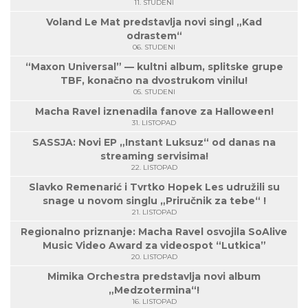
11. STUDENI
Voland Le Mat predstavlja novi singl „Kad
odrastem“
06. STUDENI
“Maxon Universal” — kultni album, splitske grupe
TBF, konačno na dvostrukom vinilu!
05. STUDENI
Macha Ravel iznenadila fanove za Halloween!
31. LISTOPAD
SASSJA: Novi EP „Instant Luksuz“ od danas na
streaming servisima!
22. LISTOPAD
Slavko Remenarić i Tvrtko Hopek Les udružili su
snage u novom singlu „Priručnik za tebe“ !
21. LISTOPAD
Regionalno priznanje: Macha Ravel osvojila SoAlive
Music Video Award za videospot “Lutkica”
20. LISTOPAD
Mimika Orchestra predstavlja novi album
„Medzotermina“!
16. LISTOPAD