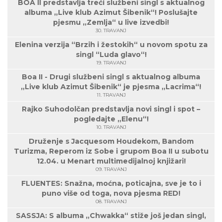
BOA II predstavlja treći službeni singl s aktualnog
albuma „Live klub Azimut Šibenik“! Poslušajte
pjesmu „Zemlja“ u live izvedbi!
30. TRAVANJ
Elenina verzija “Brzih i žestokih“ u novom spotu za
singl “Luda glavo“!
19. TRAVANJ
Boa II - Drugi službeni singl s aktualnog albuma
„Live klub Azimut Šibenik“ je pjesma „Lacrima“!
11. TRAVANJ
Rajko Suhodolčan predstavlja novi singl i spot –
pogledajte „Elenu“!
10. TRAVANJ
Druženje s Jacquesom Houdekom, Bandom
Turizma, Reperom iz Sobe i grupom Boa II u subotu
12.04. u Menart multimedijalnoj knjižari!
09. TRAVANJ
FLUENTES: Snažna, moćna, poticajna, sve je to i
puno više od toga, nova pjesma RED!
08. TRAVANJ
SASSJA: S albuma „Chwakka“ stiže još jedan singl,