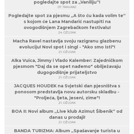
pogledajte spot za „Vaniliju“!
07. TRAVANJ
Pogledajte spot za pjesmu „A što ću kada volim te“
s kojom će Lana Mandarić nastupiti na
ovogodišnjem Zagrebačkom festivalu!
24. OŽUJAK
Macha Ravel nastavlja svoju razigranu glazbenu
evoluciju! Novi spot i singl - "Ako smo isti"!
21. OŽUJAK
Alka Vuica, Jimmy i Vlado Kalember: Zajedničkom
pjesmom "Daj da se opet nađemo" obilježavaju
dugogodišnje prijateljstvo
21. OŽUJAK
JACQUES HOUDEK na Svjetski dan pjesništva s
ponosom predstavlja novu autorsku skladbu -
"Proljeća, ljeta, jeseni, zime"!
21. OŽUJAK
BOA II: Novi album „Live klub Azimut Šibenik“ od
danas u prodaji!
21. OŽUJAK
BANDA TURIZMA: Album „Spašavanje turista u