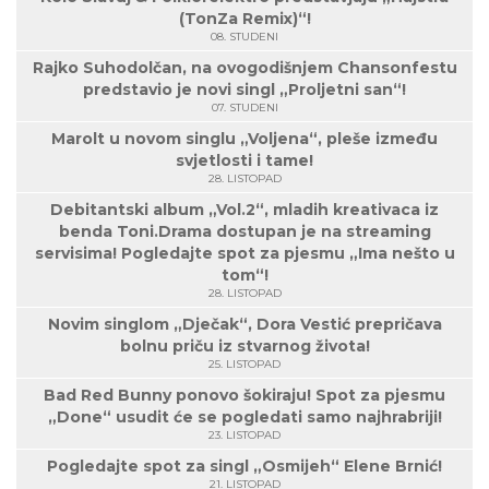
(TonZa Remix)“!
08. STUDENI
Rajko Suhodolčan, na ovogodišnjem Chansonfestu
predstavio je novi singl „Proljetni san“!
07. STUDENI
Marolt u novom singlu „Voljena“, pleše između
svjetlosti i tame!
28. LISTOPAD
Debitantski album „Vol.2“, mladih kreativaca iz
benda Toni.Drama dostupan je na streaming
servisima! Pogledajte spot za pjesmu „Ima nešto u
tom“!
28. LISTOPAD
Novim singlom „Dječak“, Dora Vestić prepričava
bolnu priču iz stvarnog života!
25. LISTOPAD
Bad Red Bunny ponovo šokiraju! Spot za pjesmu
„Done“ usudit će se pogledati samo najhrabriji!
23. LISTOPAD
Pogledajte spot za singl „Osmijeh“ Elene Brnić!
21. LISTOPAD