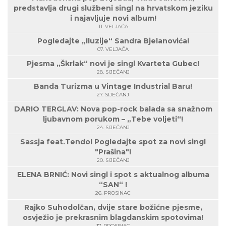
predstavlja drugi službeni singl na hrvatskom jeziku
i najavljuje novi album!
11. VELJAČA
Pogledajte „Iluzije“ Sandra Bjelanovića!
07. VELJAČA
Pjesma „Škrlak“ novi je singl Kvarteta Gubec!
28. SIJEČANJ
Banda Turizma u Vintage Industrial Baru!
27. SIJEČANJ
DARIO TERGLAV: Nova pop-rock balada sa snažnom
ljubavnom porukom – „Tebe voljeti“!
24. SIJEČANJ
Sassja feat.Tendo! Pogledajte spot za novi singl
"Prašina"!
20. SIJEČANJ
ELENA BRNIĆ: Novi singl i spot s aktualnog albuma
“SAN“ !
26. PROSINAC
Rajko Suhodolčan, dvije stare božićne pjesme,
osvježio je prekrasnim blagdanskim spotovima!
17. PROSINAC