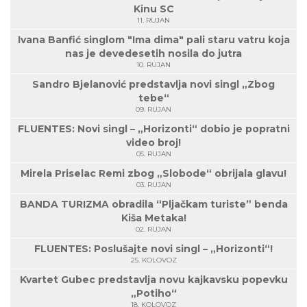
Kinu SC
11. RUJAN
Ivana Banfić singlom "Ima dima" pali staru vatru koja
nas je devedesetih nosila do jutra
10. RUJAN
Sandro Bjelanović predstavlja novi singl „Zbog
tebe“
09. RUJAN
FLUENTES: Novi singl – „Horizonti“ dobio je popratni
video broj!
05. RUJAN
Mirela Priselac Remi zbog „Slobode“ obrijala glavu!
03. RUJAN
BANDA TURIZMA obradila “Pljačkam turiste” benda
Kiša Metaka!
02. RUJAN
FLUENTES: Poslušajte novi singl – „Horizonti“!
25. KOLOVOZ
Kvartet Gubec predstavlja novu kajkavsku popevku
„Potiho“
18. KOLOVOZ