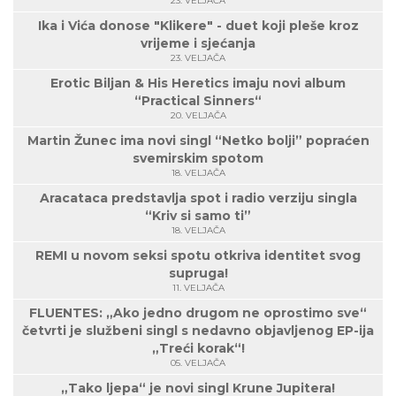
23. VELJAČA
Ika i Vića donose "Klikere" - duet koji pleše kroz
vrijeme i sjećanja
23. VELJAČA
Erotic Biljan & His Heretics imaju novi album
“Practical Sinners“
20. VELJAČA
Martin Žunec ima novi singl “Netko bolji” popraćen
svemirskim spotom
18. VELJAČA
Aracataca predstavlja spot i radio verziju singla
“Kriv si samo ti”
18. VELJAČA
REMI u novom seksi spotu otkriva identitet svog
supruga!
11. VELJAČA
FLUENTES: „Ako jedno drugom ne oprostimo sve“
četvrti je službeni singl s nedavno objavljenog EP-ija
„Treći korak“!
05. VELJAČA
„Tako ljepa“ je novi singl Krune Jupitera!