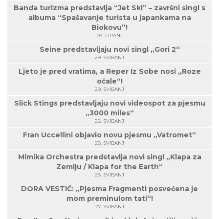
Banda turizma predstavlja “Jet Ski” – završni singl s
albuma “Spašavanje turista u japankama na
Biokovu”!
04. LIPANJ
Seine predstavljaju novi singl „Gori 2“
29. SVIBANJ
Ljeto je pred vratima, a Reper Iz Sobe nosi „Roze
očale“!
29. SVIBANJ
Slick Stings predstavljaju novi videospot za pjesmu
„3000 miles“
28. SVIBANJ
Fran Uccellini objavio novu pjesmu „Vatromet“
28. SVIBANJ
Mimika Orchestra predstavlja novi singl „Klapa za
Zemlju / Klapa for the Earth“
28. SVIBANJ
DORA VESTIĆ: „Pjesma Fragmenti posvećena je
mom preminulom tati“!
27. SVIBANJ