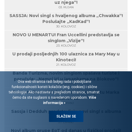
uz njega“!
03. RUJAN
SASSJA: Novi singl s hvaljenog albuma „Chwakka“!
Poslušajte „KadKad“!
30. KOLOVOZ
NOVO U MENARTU! Fran Uccellini predstavlja se
singlom „Vizije“!
23. KOLOVOZ
U prodaji posljednjih 100 ulaznica za Mary May u
Kinoteci!
21. KOLOVOZ
Banda Turizma, novim singlom spašava turiste i
poručuje: „Nemoj ići u japankama na Biokovo“!
Ova web stranica radi boljeg rada i poboljšane
07. KOLOVOZ
funkcionalnosti koristi kolačiće (eng. cookies) i slične
Poznato lice s TV ekrana, u novom spotu Marka
tehnologije. Ako nastavite s pregledom stranice, smatrat
ćemo da ste suglasni s navedenom uporabom.
Zekanovića!
Više
informacija »
28. LIPANJ
Sassja i Dedduh predstavljaju novi singl s albuma
SLAŽEM SE
„Chwakka“!
27. LIPANJ
Novi album grupe EoT od danas u fizičkoj prodaji!