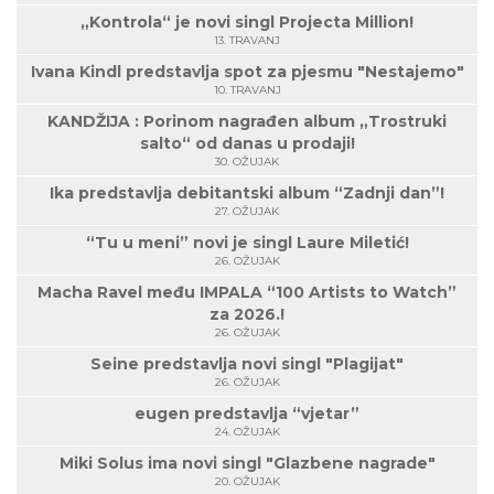
„Kontrola“ je novi singl Projecta Million!
13. TRAVANJ
Ivana Kindl predstavlja spot za pjesmu "Nestajemo"
10. TRAVANJ
KANDŽIJA : Porinom nagrađen album „Trostruki
salto“ od danas u prodaji!
30. OŽUJAK
Ika predstavlja debitantski album “Zadnji dan”!
27. OŽUJAK
“Tu u meni” novi je singl Laure Miletić!
26. OŽUJAK
Macha Ravel među IMPALA “100 Artists to Watch”
za 2026.!
26. OŽUJAK
Seine predstavlja novi singl "Plagijat"
26. OŽUJAK
eugen predstavlja “vjetar”
24. OŽUJAK
Miki Solus ima novi singl "Glazbene nagrade"
20. OŽUJAK