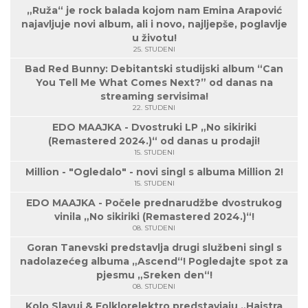
„Ruža“ je rock balada kojom nam Emina Arapović
najavljuje novi album, ali i novo, najljepše, poglavlje
u životu!
25. STUDENI
Bad Red Bunny: Debitantski studijski album “Can
You Tell Me What Comes Next?” od danas na
streaming servisima!
22. STUDENI
EDO MAAJKA - Dvostruki LP „No sikiriki
(Remastered 2024.)“ od danas u prodaji!
15. STUDENI
Million - "Ogledalo" - novi singl s albuma Million 2!
15. STUDENI
EDO MAAJKA - Počele prednarudžbe dvostrukog
vinila „No sikiriki (Remastered 2024.)“!
08. STUDENI
Goran Tanevski predstavlja drugi službeni singl s
nadolazećeg albuma „Ascend“! Pogledajte spot za
pjesmu „Sreken den“!
08. STUDENI
Kolo Slavuj & Folklorelektro predstavjaju „Hajstra