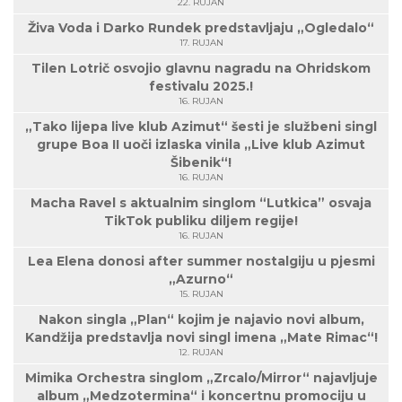
22. RUJAN
Živa Voda i Darko Rundek predstavljaju „Ogledalo“
17. RUJAN
Tilen Lotrič osvojio glavnu nagradu na Ohridskom
festivalu 2025.!
16. RUJAN
„Tako lijepa live klub Azimut“ šesti je službeni singl
grupe Boa II uoči izlaska vinila „Live klub Azimut
Šibenik“!
16. RUJAN
Macha Ravel s aktualnim singlom “Lutkica” osvaja
TikTok publiku diljem regije!
16. RUJAN
Lea Elena donosi after summer nostalgiju u pjesmi
„Azurno“
15. RUJAN
Nakon singla „Plan“ kojim je najavio novi album,
Kandžija predstavlja novi singl imena „Mate Rimac“!
12. RUJAN
Mimika Orchestra singlom „Zrcalo/Mirror“ najavljuje
album „Medzotermina“ i koncertnu promociju u