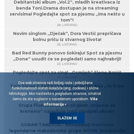
Debitantski album „Vol.2“, mladih kreativaca iz
benda Toni.Drama dostupan je na streaming
servisima! Pogledajte spot za pjesmu „Ima nešto u
tom“!
28. LISTOPAD
Novim singlom „Dječak“, Dora Vestić prepričava
bolnu priču iz stvarnog života!
25. LISTOPAD
Bad Red Bunny ponovo šokiraju! Spot za pjesmu
„Done“ usudit će se pogledati samo najhrabriji!
23. LISTOPAD
Pogledajte spot za singl „Osmijeh“ Elene Brnić!
21. LISTOPAD
Ova web stranica radi boljeg rada i poboljšane
Kolo Slavuj & Folklorelektro predstavjaju „Ja Roža
funkcionalnosti koristi kolačiće (eng. cookies) i slične
(TonZa Remix)“!
tehnologije. Ako nastavite s pregledom stranice, smatrat
18. LISTOPAD
ćemo da ste suglasni s navedenom uporabom.
Više
informacija »
Grupa Fluentes novim singlom „Vrijeme da
krenemo“ najavljuje treći studijski album!
17. LISTOPAD
SLAŽEM SE
GORAN TANEVSKI - Nekadašnji frontmen
legendarne makedonske grupe MIZAR, predstavlja