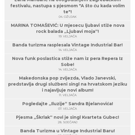
festivalu, nastupa s pjesmom "A što ću kada volim
te"!
04. OŽUJAK
MARINA TOMAŠEVIĆ: U mjesecu ljubavi stiže nova
rock balada „Ljubavi moja“!
19. VELJAČA
Banda turizma rasplesala Vintage Industrial Bar!
14. VELJAČA
Nova funk poslastica stiže nam iz pera Repera Iz
Sobe!
14. VELJAČA
Makedonska pop zvijezda, Vlado Janevski,
predstavlja drugi službeni singl na hrvatskom jeziku
i najavljuje novi album!
11. VELJAČA
Pogledajte „Iluzije“ Sandra Bjelanovića!
07. VELJAČA
Pjesma „Škrlak“ novi je singl Kvarteta Gubec!
28. SIJEČANJ
Banda Turizma u Vintage Industrial Baru!