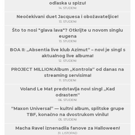
odlaska u spizu!
14. STUDENI
Neočekivani duet Jacquesa i obožavateljice!
13. STUDENI
Što to nosi "glava lava"? Otkrijte u novom singlu
eugena
13. STUDENI
BOA II: „Absentia live klub Azimut“ – novi je singl s
aktualnog live albuma!
12. STUDENI
PROJECT MILLION:Album „Kontrola“ od danas na
streaming servisima!
11. STUDENI
Voland Le Mat predstavlja novi singl „Kad
odrastem“
06. STUDENI
“Maxon Universal” — kultni album, splitske grupe
TBF, konačno na dvostrukom vinilu!
05. STUDENI
Macha Ravel iznenadila fanove za Halloween!
31. LISTOPAD