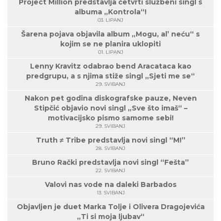
Project Million predstavlja četvrti službeni singl s
albuma „Kontrola“!
03. LIPANJ
Šarena pojava objavila album „Mogu, al’ neću“ s
kojim se ne planira uklopiti
01. LIPANJ
Lenny Kravitz odabrao bend Aracataca kao
predgrupu, a s njima stiže singl „Sjeti me se“
29. SVIBANJ
Nakon pet godina diskografske pauze, Neven
Stipčić objavio novi singl „Sve što imaš“ –
motivacijsko pismo samome sebi!
29. SVIBANJ
Truth ≠ Tribe predstavlja novi singl “M!”
28. SVIBANJ
Bruno Rački predstavlja novi singl “Fešta”
22. SVIBANJ
Valovi nas vode na daleki Barbados
13. SVIBANJ
Objavljen je duet Marka Tolje i Olivera Dragojevića
„Ti si moja ljubav“