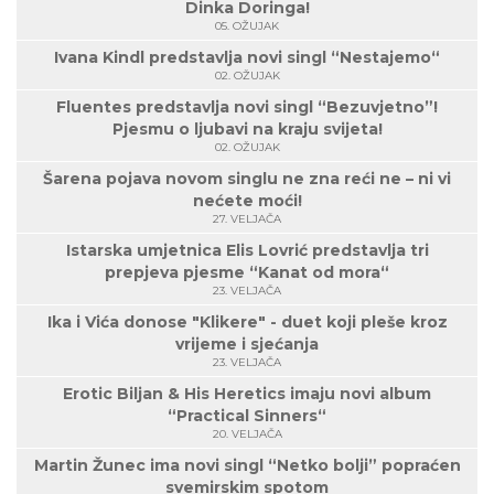
Dinka Doringa!
05. OŽUJAK
Ivana Kindl predstavlja novi singl “Nestajemo“
02. OŽUJAK
Fluentes predstavlja novi singl “Bezuvjetno”!
Pjesmu o ljubavi na kraju svijeta!
02. OŽUJAK
Šarena pojava novom singlu ne zna reći ne – ni vi
nećete moći!
27. VELJAČA
Istarska umjetnica Elis Lovrić predstavlja tri
prepjeva pjesme “Kanat od mora“
23. VELJAČA
Ika i Vića donose "Klikere" - duet koji pleše kroz
vrijeme i sjećanja
23. VELJAČA
Erotic Biljan & His Heretics imaju novi album
“Practical Sinners“
20. VELJAČA
Martin Žunec ima novi singl “Netko bolji” popraćen
svemirskim spotom