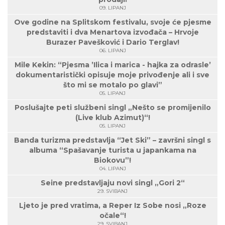
09. LIPANJ
Ove godine na Splitskom festivalu, svoje će pjesme
predstaviti i dva Menartova izvođača – Hrvoje
Burazer Pavešković i Dario Terglav!
06. LIPANJ
Mile Kekin: “Pjesma ’Ilica i marica - hajka za odrasle’
dokumentaristički opisuje moje privođenje ali i sve
što mi se motalo po glavi”
05. LIPANJ
Poslušajte peti službeni singl „Nešto se promijenilo
(Live klub Azimut)“!
05. LIPANJ
Banda turizma predstavlja “Jet Ski” – završni singl s
albuma “Spašavanje turista u japankama na
Biokovu”!
04. LIPANJ
Seine predstavljaju novi singl „Gori 2“
29. SVIBANJ
Ljeto je pred vratima, a Reper Iz Sobe nosi „Roze
očale“!
29. SVIBANJ