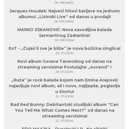
09. PROSINAC
Jacques Houdek: Najveći hitovi karijere na jednom
albumu! „Lisinski Live“ od danas u prodaji!
06. PROSINAC
MARKO ZEKANOVIĆ: Nova zavodljiva balada
šarmantnog Zadranina!
03. PROSINAC
EoT - „Čuješ li sve je bliže“ je nova božićna singlica!
29. STUDENI
Novi album Gorana Tanevskog od danas na
streaming servisima! Poslušajte „Ascend“ !
29. STUDENI
„Ruža“ je rock balada kojom nam Emina Arapović
najavljuje novi album, ali i novo, najljepše, poglavlje
u životu!
25. STUDENI
Bad Red Bunny: Debitantski studijski album “Can
You Tell Me What Comes Next?” od danas na
streaming servisima!
22. STUDENI