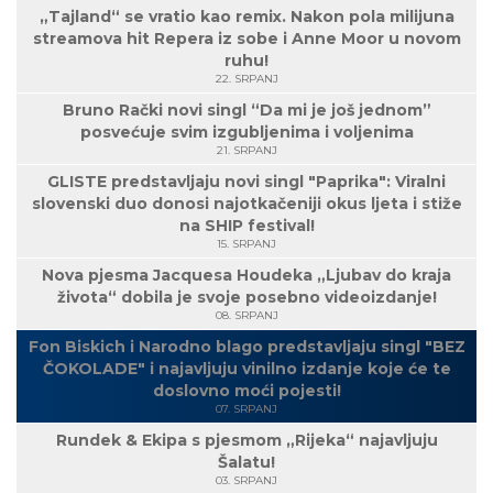
„Tajland“ se vratio kao remix. Nakon pola milijuna
streamova hit Repera iz sobe i Anne Moor u novom
ruhu!
22. SRPANJ
Bruno Rački novi singl “Da mi je još jednom”
posvećuje svim izgubljenima i voljenima
21. SRPANJ
GLISTE predstavljaju novi singl "Paprika": Viralni
slovenski duo donosi najotkačeniji okus ljeta i stiže
na SHIP festival!
15. SRPANJ
Nova pjesma Jacquesa Houdeka „Ljubav do kraja
života“ dobila je svoje posebno videoizdanje!
08. SRPANJ
Fon Biskich i Narodno blago predstavljaju singl "BEZ
ČOKOLADE" i najavljuju vinilno izdanje koje će te
doslovno moći pojesti!
07. SRPANJ
Rundek & Ekipa s pjesmom „Rijeka“ najavljuju
Šalatu!
03. SRPANJ