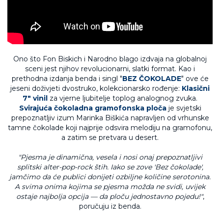
Ono što Fon Biskich i Narodno blago izdvaja na globalnoj
sceni jest njihov revolucionarni, slatki format. Kao i
prethodna izdanja benda i singl "
BEZ ČOKOLADE
" ove će
jeseni doživjeti dvostruko, kolekcionarsko rođenje:
Klasični
7" vinil
za vjerne ljubitelje toplog analognog zvuka.
Svirajuća čokoladna gramofonska ploča
je svjetski
prepoznatljiv izum Marinka Biškića napravljen od vrhunske
tamne čokolade koji najprije odsvira melodiju na gramofonu,
a zatim se pretvara u desert.
"Pjesma je dinamična, vesela i nosi onaj prepoznatljivi
splitski alter-pop-rock štih. Iako se zove 'Bez čokolade',
jamčimo da će publici donijeti ozbiljne količine serotonina.
A svima onima kojima se pjesma možda ne svidi, uvijek
ostaje najbolja opcija — da ploču jednostavno pojedu!"
,
poručuju iz benda.