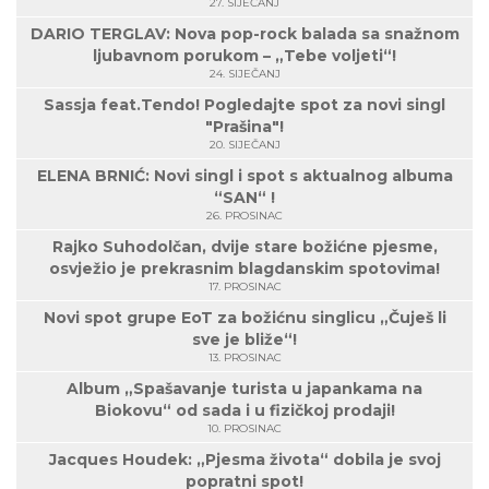
27. SIJEČANJ
DARIO TERGLAV: Nova pop-rock balada sa snažnom
ljubavnom porukom – „Tebe voljeti“!
24. SIJEČANJ
Sassja feat.Tendo! Pogledajte spot za novi singl
"Prašina"!
20. SIJEČANJ
ELENA BRNIĆ: Novi singl i spot s aktualnog albuma
“SAN“ !
26. PROSINAC
Rajko Suhodolčan, dvije stare božićne pjesme,
osvježio je prekrasnim blagdanskim spotovima!
17. PROSINAC
Novi spot grupe EoT za božićnu singlicu „Čuješ li
sve je bliže“!
13. PROSINAC
Album „Spašavanje turista u japankama na
Biokovu“ od sada i u fizičkoj prodaji!
10. PROSINAC
Jacques Houdek: „Pjesma života“ dobila je svoj
popratni spot!