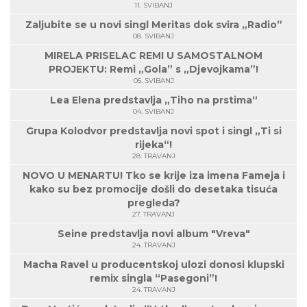
11. SVIBANJ
Zaljubite se u novi singl Meritas dok svira „Radio”
08. SVIBANJ
MIRELA PRISELAC REMI U SAMOSTALNOM
PROJEKTU: Remi „Gola” s „Djevojkama”!
05. SVIBANJ
Lea Elena predstavlja „Tiho na prstima“
04. SVIBANJ
Grupa Kolodvor predstavlja novi spot i singl „Ti si
rijeka“!
28. TRAVANJ
NOVO U MENARTU! Tko se krije iza imena Fameja i
kako su bez promocije došli do desetaka tisuća
pregleda?
27. TRAVANJ
Seine predstavlja novi album "Vreva"
24. TRAVANJ
Macha Ravel u producentskoj ulozi donosi klupski
remix singla “Pasegoni”!
24. TRAVANJ