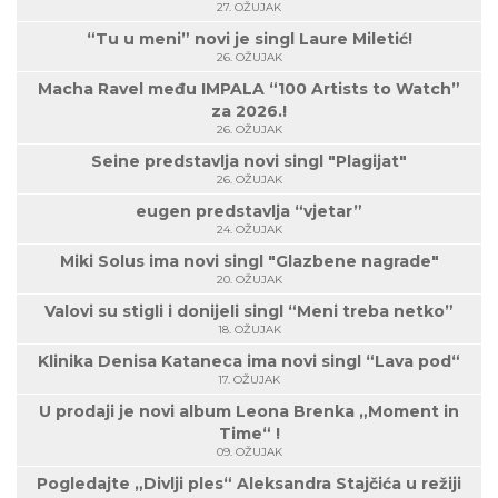
27. OŽUJAK
“Tu u meni” novi je singl Laure Miletić!
26. OŽUJAK
Macha Ravel među IMPALA “100 Artists to Watch”
za 2026.!
26. OŽUJAK
Seine predstavlja novi singl "Plagijat"
26. OŽUJAK
eugen predstavlja “vjetar”
24. OŽUJAK
Miki Solus ima novi singl "Glazbene nagrade"
20. OŽUJAK
Valovi su stigli i donijeli singl “Meni treba netko”
18. OŽUJAK
Klinika Denisa Kataneca ima novi singl “Lava pod“
17. OŽUJAK
U prodaji je novi album Leona Brenka „Moment in
Time“ !
09. OŽUJAK
Pogledajte „Divlji ples“ Aleksandra Stajčića u režiji