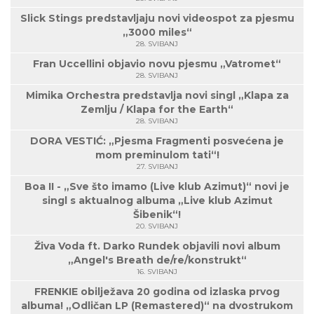
Slick Stings predstavljaju novi videospot za pjesmu
„3000 miles“
28. SVIBANJ
Fran Uccellini objavio novu pjesmu „Vatromet“
28. SVIBANJ
Mimika Orchestra predstavlja novi singl „Klapa za
Zemlju / Klapa for the Earth“
28. SVIBANJ
DORA VESTIĆ: „Pjesma Fragmenti posvećena je
mom preminulom tati“!
27. SVIBANJ
Boa II - „Sve što imamo (Live klub Azimut)“ novi je
singl s aktualnog albuma „Live klub Azimut
Šibenik“!
20. SVIBANJ
Živa Voda ft. Darko Rundek objavili novi album
„Angel's Breath de/re/konstrukt“
16. SVIBANJ
FRENKIE obilježava 20 godina od izlaska prvog
albuma! „Odličan LP (Remastered)“ na dvostrukom