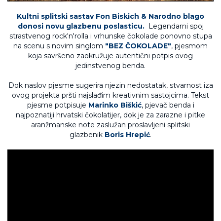
Kultni splitski sastav Fon Biskich & Narodno blago
donosi novu glazbenu poslasticu.
Legendarni spoj
strastvenog rock'n'rolla i vrhunske čokolade ponovno stupa
na scenu s novim singlom
"BEZ ČOKOLADE"
, pjesmom
koja savršeno zaokružuje autentični potpis ovog
jedinstvenog benda.
Dok naslov pjesme sugerira njezin nedostatak, stvarnost iza
ovog projekta pršti najslađim kreativnim sastojcima. Tekst
pjesme potpisuje
Marinko Biškić
, pjevač benda i
najpoznatiji hrvatski čokolatijer, dok je za zarazne i pitke
aranžmanske note zaslužan proslavljeni splitski
glazbenik
Boris Hrepić
.