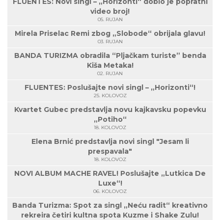
FLUENTES: Novi singl – „Horizonti“ dobio je popratni
video broj!
05. RUJAN
Mirela Priselac Remi zbog „Slobode“ obrijala glavu!
03. RUJAN
BANDA TURIZMA obradila “Pljačkam turiste” benda
Kiša Metaka!
02. RUJAN
FLUENTES: Poslušajte novi singl – „Horizonti“!
25. KOLOVOZ
Kvartet Gubec predstavlja novu kajkavsku popevku
„Potiho“
18. KOLOVOZ
Elena Brnić predstavlja novi singl "Jesam li
prespavala"
18. KOLOVOZ
NOVI ALBUM MACHE RAVEL! Poslušajte „Lutkica De
Luxe“!
06. KOLOVOZ
Banda Turizma: Spot za singl „Neću radit“ kreativno
rekreira četiri kultna spota Kuzme i Shake Zulu!