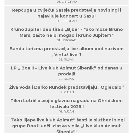
08. LISTOPAD
Repčuga u cvijeću! Sassja predstavlja novi singl i
najavljuje koncert u Saxu!
06. LISTOPAD
Kruno Jupiter debitira s „Bjbe" - "ako može Bruno
Mars, zašto ne bi mogao i Kruno Jupiter?"
01. LISTOPAD
Banda turizma predstavlja live album pod nazivom
„Vintaž live“!
26. RUJAN
LP „ Boa II – Live klub Azimut Šibenik“ od danas u
prodaji!
22. RUJAN
Živa Voda i Darko Rundek predstavljaju „Ogledalo“
17. RUJAN
Tilen Lotrič osvojio glavnu nagradu na Ohridskom
festivalu 2025.!
16. RUJAN
„Tako lijepa live klub Azimut“ šesti je službeni singl
grupe Boa II uoči izlaska vinila „Live klub Azimut
Šibenik“!