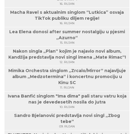
16. RUJAN
Macha Ravel s aktualnim singlom “Lutkica” osvaja
TikTok publiku diljem regije!
16. RUJAN
Lea Elena donosi after summer nostalgiju u pjesmi
„Azurno“
15. RUJAN
Nakon singla „Plan“ kojim je najavio novi album,
Kandžija predstavlja novi singl imena „Mate Rimac“!
12. RUJAN
Mimika Orchestra singlom „Zrcalo/Mirror“ najavljuje
album „Medzotermina“ i koncertnu promociju u
Kinu SC
11. RUJAN
Ivana Banfić singlom "Ima dima" pali staru vatru koja
nas je devedesetih nosila do jutra
10. RUJAN
Sandro Bjelanović predstavlja novi singl „Zbog
tebe“
09. RUJAN