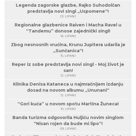
Legenda zagorske glazbe, Rajko Suhodolčan
predstavlja novi singl „Uspomene“!
23. LIPANJ
Regionalne glazbenice Raiven i Macha Ravel u
“Tandemu” donose zajednički singl!
16. LIPANJ
Zbog nesnosnih vrućina, Krunu Jupitera udarila je
„Sunčanica“!
15. LIPANJ
Reper iz sobe predstavlja novi singl - Moj život je
san!
12. LIPANJ
Klinika Denisa Kataneca u najmračnijem izdanju
dosad na novom albumu „Ununani“
12. LIPANJ
“Gori kuća” u novom spotu Martina Žuneca!
10. LIPANJ
Banda turizma odgovorila Huljiću novim singlom
“Nisan rojen da bude mi lipo”!
09. LIPANJ