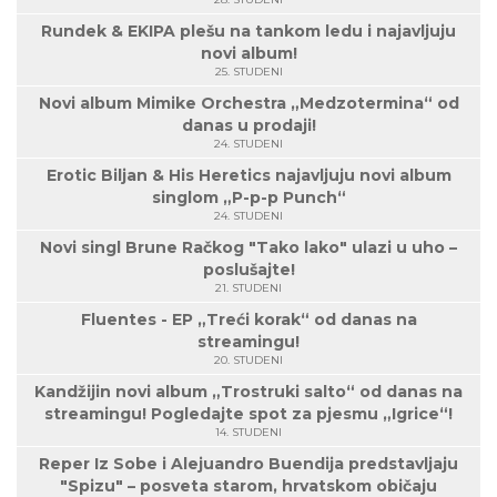
Rundek & EKIPA plešu na tankom ledu i najavljuju
novi album!
25. STUDENI
Novi album Mimike Orchestra „Medzotermina“ od
danas u prodaji!
24. STUDENI
Erotic Biljan & His Heretics najavljuju novi album
singlom „P-p-p Punch“
24. STUDENI
Novi singl Brune Račkog "Tako lako" ulazi u uho –
poslušajte!
21. STUDENI
Fluentes - EP „Treći korak“ od danas na
streamingu!
20. STUDENI
Kandžijin novi album „Trostruki salto“ od danas na
streamingu! Pogledajte spot za pjesmu „Igrice“!
14. STUDENI
Reper Iz Sobe i Alejuandro Buendija predstavljaju
"Spizu" – posveta starom, hrvatskom običaju