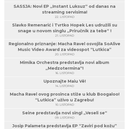
SASSJA: Novi EP „Instant Luksuz“ od danas na
streaming servisima!
22. LISTOPAD
Slavko Remenarić i Tvrtko Hopek Les udružili su
snage u novom singlu „Priručnik za tebe“ !
21. LISTOPAD
Regionalno priznanje: Macha Ravel osvojila SoAlive
Music Video Award za videospot “Lutkica”
20. LISTOPAD
Mimika Orchestra predstavlja novi album
„Medzotermina“!
16. LISTOPAD
Upoznajte Maiu Vë!
14. LISTOPAD
Macha Ravel ovog prosinca stiže u klub Boogaloo!
“Lutkica” uživo u Zagrebu!
10. LISTOPAD
Seine predstavlja novi singl „Veseli se“
09. LISTOPAD
Josip Palameta predstavlja EP “Zaviri pod kožu”