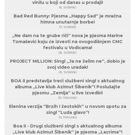
vinilu u boji od danas u prodaji!
16. SVIBANJ
Bad Red Bunny: Pjesma „Happy Sad“ je mračna
himna unutarnje borbe!
13. SVIBANJ
„Ne dam na te grube riči“ nova je pjesma Marine
Tomašević koju će izvesti na ovogodišnjem CMC
festivalu u Vodicama!
06. SVIBANJ
PROJECT MILLION: Singl „Ja ne želim ne“, dobio je
svoj video uradak!
05. SVIBANJ
BOA II predstavlja treći službeni singl s aktualnog
albuma „Live klub Azimut Šibenik“! Poslušajte
pjesmu „Zemlja“ u live izvedbi!
30. TRAVANJ
Elenina verzija “Brzih i žestokih“ u novom spotu za
singl “Luda glavo“!
19. TRAVANJ
Boa II - Drugi službeni singl s aktualnog albuma
„Live klub Azimut Šibenik“ je pjesma „Lacrima“!