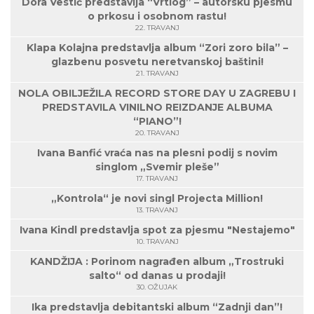
Dora Vestić predstavlja “Vrtlog” – autorsku pjesmu
o prkosu i osobnom rastu!
22. TRAVANJ
Klapa Kolajna predstavlja album “Zori zoro bila” –
glazbenu posvetu neretvanskoj baštini!
21. TRAVANJ
NOLA OBILJEŽILA RECORD STORE DAY U ZAGREBU I
PREDSTAVILA VINILNO REIZDANJE ALBUMA
“PIANO”!
20. TRAVANJ
Ivana Banfić vraća nas na plesni podij s novim
singlom „Svemir pleše”
17. TRAVANJ
„Kontrola“ je novi singl Projecta Million!
13. TRAVANJ
Ivana Kindl predstavlja spot za pjesmu "Nestajemo"
10. TRAVANJ
KANDŽIJA : Porinom nagrađen album „Trostruki
salto“ od danas u prodaji!
30. OŽUJAK
Ika predstavlja debitantski album “Zadnji dan”!