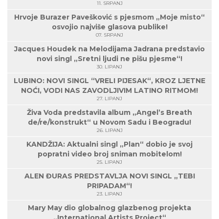
11. SRPANJ
Hrvoje Burazer Pavešković s pjesmom „Moje misto“
osvojio najviše glasova publike!
07. SRPANJ
Jacques Houdek na Melodijama Jadrana predstavio
novi singl „Sretni ljudi ne pišu pjesme“!
30. LIPANJ
LUBINO: NOVI SINGL “VRELI PIJESAK“, KROZ LJETNE
NOĆI, VODI NAS ZAVODLJIVIM LATINO RITMOM!
27. LIPANJ
Živa Voda predstavila album „Angel’s Breath
de/re/konstrukt“ u Novom Sadu i Beogradu!
26. LIPANJ
KANDŽIJA: Aktualni singl „Plan“ dobio je svoj
popratni video broj sniman mobitelom!
25. LIPANJ
ALEN ĐURAS PREDSTAVLJA NOVI SINGL „TEBI
PRIPADAM“!
23. LIPANJ
Mary May dio globalnog glazbenog projekta
„International Artists Project“