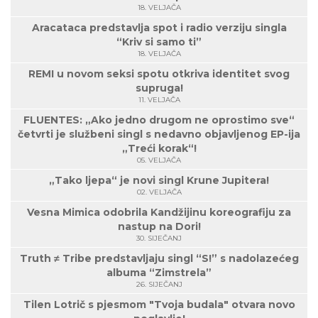
18. VELJAČA
Aracataca predstavlja spot i radio verziju singla
“Kriv si samo ti”
18. VELJAČA
REMI u novom seksi spotu otkriva identitet svog
supruga!
11. VELJAČA
FLUENTES: „Ako jedno drugom ne oprostimo sve“
četvrti je službeni singl s nedavno objavljenog EP-ija
„Treći korak“!
05. VELJAČA
„Tako ljepa“ je novi singl Krune Jupitera!
02. VELJAČA
Vesna Mimica odobrila Kandžijinu koreografiju za
nastup na Dori!
30. SIJEČANJ
Truth ≠ Tribe predstavljaju singl “S!” s nadolazećeg
albuma “Zimstrela”
26. SIJEČANJ
Tilen Lotrič s pjesmom "Tvoja budala" otvara novo