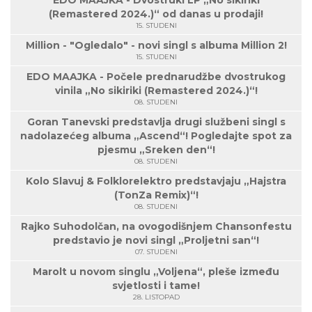
EDO MAAJKA - Dvostruki LP „No sikiriki
(Remastered 2024.)“ od danas u prodaji!
15. STUDENI
Million - "Ogledalo" - novi singl s albuma Million 2!
15. STUDENI
EDO MAAJKA - Počele prednarudžbe dvostrukog
vinila „No sikiriki (Remastered 2024.)“!
08. STUDENI
Goran Tanevski predstavlja drugi službeni singl s
nadolazećeg albuma „Ascend“! Pogledajte spot za
pjesmu „Sreken den“!
08. STUDENI
Kolo Slavuj & Folklorelektro predstavjaju „Hajstra
(TonZa Remix)“!
08. STUDENI
Rajko Suhodolčan, na ovogodišnjem Chansonfestu
predstavio je novi singl „Proljetni san“!
07. STUDENI
Marolt u novom singlu „Voljena“, pleše između
svjetlosti i tame!
28. LISTOPAD