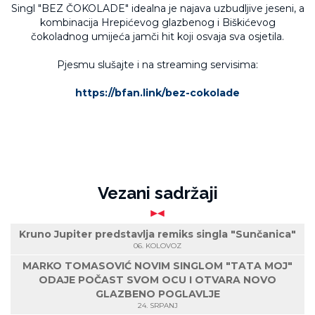
Singl "BEZ ČOKOLADE" idealna je najava uzbudljive jeseni, a
kombinacija Hrepićevog glazbenog i Biškićevog
čokoladnog umijeća jamči hit koji osvaja sva osjetila.
Pjesmu slušajte i na streaming servisima:
https://bfan.link/bez-cokolade
Vezani sadržaji
Kruno Jupiter predstavlja remiks singla "Sunčanica"
06. KOLOVOZ
MARKO TOMASOVIĆ NOVIM SINGLOM "TATA MOJ"
ODAJE POČAST SVOM OCU I OTVARA NOVO
GLAZBENO POGLAVLJE
24. SRPANJ