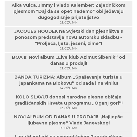
Alka Vuica, Jimmy i Vlado Kalember: Zajedničkom
pjesmom "Daj da se opet nađemo" obilježavaju
dugogodišnje prijateljstvo
21. OŽUJAK
JACQUES HOUDEK na Svjetski dan pjesništva s
ponosom predstavlja novu autorsku skladbu -
"Proljeća, ljeta, jeseni, zime"!
21. OŽUJAK
BOA II: Novi album „Live klub Azimut Šibenik“ od
danas u prodaji!
21. OŽUJAK
BANDA TURIZMA: Album „Spašavanje turista u
japankama na Biokovu“ od sada i na vinilu!
14. OŽUJAK
KOLO SLAVUJ donosi narodne plesne običaje
gradišćanskih Hrvata u programu „Oganj gori“!
12. OŽUJAK
NOVI ALBUM OD DANAS U PRODAJI! „Najljepše
ljubavne pjesme“ Vlade Janevskog!
05. OŽUJAK
Lana Mandarić na ovogodišnjem Zagrebačkom