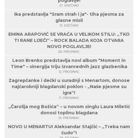
poglavlje!
21. SIJEČANJ
Ika predstavlja "Sram strah i ja"- tiha pjesma za
glasne misli
13. SIJEČANJ
EMINA ARAPOVIĆ SE VRAĆA U VELIKOM STILU: „TKO
TI RANE LIJEČI“ – ROCK BALADA KOJA OTVARA
NOVO POGLAVLJE!
26. PROSINAC
Leon Brenko predstavlja novi album "Moment in
Time" – sinergija triju izvanrednih jazz glazbenika
12. PROSINAC
Zagrepčanke i dečki u suradnji s Menartom, donose
najčarobniji blagdanski poklon - „Naše pjesme su
igra“!
11. PROSINAC
„Čarolija mog Božića“ – u novom singlu Laura Miletić
donosi toplinu blagdana
01. PROSINAC
NOVO U MENARTU! Aleksandar Stajčić – „Treba nam
čudo“!
28. STUDENI