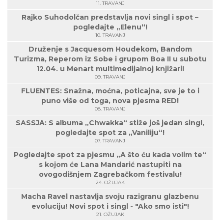
11. TRAVANJ
Rajko Suhodolčan predstavlja novi singl i spot –
pogledajte „Elenu“!
10. TRAVANJ
Druženje s Jacquesom Houdekom, Bandom
Turizma, Reperom iz Sobe i grupom Boa II u subotu
12.04. u Menart multimedijalnoj knjižari!
09. TRAVANJ
FLUENTES: Snažna, moćna, poticajna, sve je to i
puno više od toga, nova pjesma RED!
08. TRAVANJ
SASSJA: S albuma „Chwakka“ stiže još jedan singl,
pogledajte spot za „Vaniliju“!
07. TRAVANJ
Pogledajte spot za pjesmu „A što ću kada volim te“
s kojom će Lana Mandarić nastupiti na
ovogodišnjem Zagrebačkom festivalu!
24. OŽUJAK
Macha Ravel nastavlja svoju razigranu glazbenu
evoluciju! Novi spot i singl - "Ako smo isti"!
21. OŽUJAK