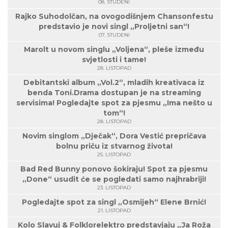
08. STUDENI
Rajko Suhodolčan, na ovogodišnjem Chansonfestu
predstavio je novi singl „Proljetni san“!
07. STUDENI
Marolt u novom singlu „Voljena“, pleše između
svjetlosti i tame!
28. LISTOPAD
Debitantski album „Vol.2“, mladih kreativaca iz
benda Toni.Drama dostupan je na streaming
servisima! Pogledajte spot za pjesmu „Ima nešto u
tom“!
28. LISTOPAD
Novim singlom „Dječak“, Dora Vestić prepričava
bolnu priču iz stvarnog života!
25. LISTOPAD
Bad Red Bunny ponovo šokiraju! Spot za pjesmu
„Done“ usudit će se pogledati samo najhrabriji!
23. LISTOPAD
Pogledajte spot za singl „Osmijeh“ Elene Brnić!
21. LISTOPAD
Kolo Slavuj & Folklorelektro predstavjaju „Ja Roža