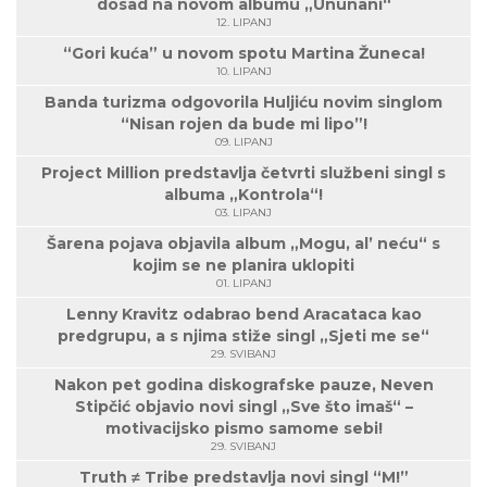
dosad na novom albumu „Ununani“
12. LIPANJ
“Gori kuća” u novom spotu Martina Žuneca!
10. LIPANJ
Banda turizma odgovorila Huljiću novim singlom
“Nisan rojen da bude mi lipo”!
09. LIPANJ
Project Million predstavlja četvrti službeni singl s
albuma „Kontrola“!
03. LIPANJ
Šarena pojava objavila album „Mogu, al’ neću“ s
kojim se ne planira uklopiti
01. LIPANJ
Lenny Kravitz odabrao bend Aracataca kao
predgrupu, a s njima stiže singl „Sjeti me se“
29. SVIBANJ
Nakon pet godina diskografske pauze, Neven
Stipčić objavio novi singl „Sve što imaš“ –
motivacijsko pismo samome sebi!
29. SVIBANJ
Truth ≠ Tribe predstavlja novi singl “M!”