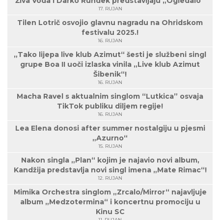
Živa Voda i Darko Rundek predstavljaju „Ogledalo“
17. RUJAN
Tilen Lotrič osvojio glavnu nagradu na Ohridskom
festivalu 2025.!
16. RUJAN
„Tako lijepa live klub Azimut“ šesti je službeni singl
grupe Boa II uoči izlaska vinila „Live klub Azimut
Šibenik“!
16. RUJAN
Macha Ravel s aktualnim singlom “Lutkica” osvaja
TikTok publiku diljem regije!
16. RUJAN
Lea Elena donosi after summer nostalgiju u pjesmi
„Azurno“
15. RUJAN
Nakon singla „Plan“ kojim je najavio novi album,
Kandžija predstavlja novi singl imena „Mate Rimac“!
12. RUJAN
Mimika Orchestra singlom „Zrcalo/Mirror“ najavljuje
album „Medzotermina“ i koncertnu promociju u
Kinu SC
11. RUJAN