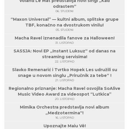
Voland Le Mat predstavlja novi singl „Kad
odrastem“
06. STUDENI
“Maxon Universal” — kultni album, splitske grupe
TBF, konačno na dvostrukom vinilu!
05. STUDENI
Macha Ravel iznenadila fanove za Halloween!
31. LISTOPAD
SASSJA: Novi EP „Instant Luksuz“ od danas na
streaming servisima!
22. LISTOPAD
Slavko Remenarić i Tvrtko Hopek Les udružili su
snage u novom singlu „Priručnik za tebe“ !
21. LISTOPAD
Regionalno priznanje: Macha Ravel osvojila SoAlive
Music Video Award za videospot “Lutkica”
20. LISTOPAD
Mimika Orchestra predstavlja novi album
„Medzotermina“!
16. LISTOPAD
Upoznajte Maiu Vë!