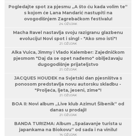
Pogledajte spot za pjesmu „A što ću kada volim te“
s kojom će Lana Mandarić nastupiti na
ovogodišnjem Zagrebačkom festivalu!
24. OŽUJAK
Macha Ravel nastavlja svoju razigranu glazbenu
evoluciju! Novi spot i singl - "Ako smo isti"!
21. OŽUJAK
Alka Vuica, Jimmy i Vlado Kalember: Zajedničkom
pjesmom "Daj da se opet nađemo" obilježavaju
dugogodišnje prijateljstvo
21. OŽUJAK
JACQUES HOUDEK na Svjetski dan pjesništva s
ponosom predstavlja novu autorsku skladbu -
"Proljeća, ljeta, jeseni, zime"!
21. OŽUJAK
BOA II: Novi album „Live klub Azimut Šibenik“ od
danas u prodaji!
21. OŽUJAK
BANDA TURIZMA: Album „Spašavanje turista u
japankama na Biokovu“ od sada i na vinilu!
14. OŽUJAK