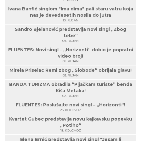
Ivana Banfić singlom "Ima dima" pali staru vatru koja
nas je devedesetih nosila do jutra
10. RUJAN
Sandro Bjelanović predstavlja novi singl „Zbog
tebe“
09. RUJAN
FLUENTES: Novi singl – „Horizonti“ dobio je popratni
video broj!
05. RUJAN
Mirela Priselac Remi zbog „Slobode“ obrijala glavu!
03. RUJAN
BANDA TURIZMA obradila “Pljačkam turiste” benda
Kiša Metaka!
02. RUJAN
FLUENTES: Poslušajte novi singl – „Horizonti“!
25. KOLOVOZ
Kvartet Gubec predstavlja novu kajkavsku popevku
„Potiho“
18. KOLOVOZ
Elena Brnić predstavlja novi singl "Jesam li