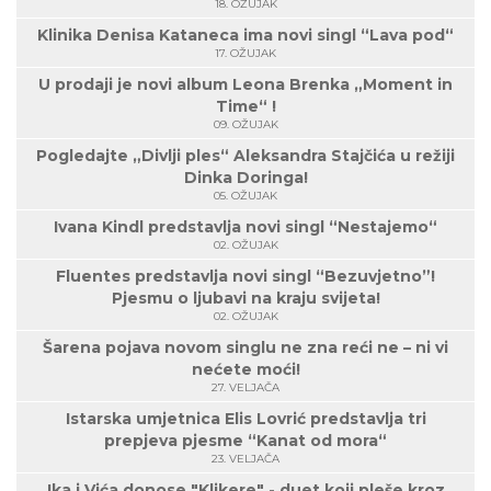
18. OŽUJAK
Klinika Denisa Kataneca ima novi singl “Lava pod“
17. OŽUJAK
U prodaji je novi album Leona Brenka „Moment in
Time“ !
09. OŽUJAK
Pogledajte „Divlji ples“ Aleksandra Stajčića u režiji
Dinka Doringa!
05. OŽUJAK
Ivana Kindl predstavlja novi singl “Nestajemo“
02. OŽUJAK
Fluentes predstavlja novi singl “Bezuvjetno”!
Pjesmu o ljubavi na kraju svijeta!
02. OŽUJAK
Šarena pojava novom singlu ne zna reći ne – ni vi
nećete moći!
27. VELJAČA
Istarska umjetnica Elis Lovrić predstavlja tri
prepjeva pjesme “Kanat od mora“
23. VELJAČA
Ika i Vića donose "Klikere" - duet koji pleše kroz