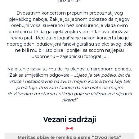
pozornice.
Dvosatnim koncertom prepunim prepoznatljivog
pjevačkog naboja, Zak je još jednom dokazao da njegov
osebujni vokal suvereno i bez konkurencije vlada ovim
prostorima te da ga cijela vojska vjernih fanova obožava i
revno prati. Red za fotografiranje nakon koncerta bio je
nepregledan, oduševljeni fanovi gurali su se oko svog idola
ne bi li mu bili što bliže i ponijeli sa sobom najljepšu
uspomenu – zajedničku fotografiju.
Na pitanje kakvi su mu daljnji planovi u narednom periodu,
Zak sa smiješkom odgovara – „
Ljeto je tek počelo, bit će
vruće i nezaboravno na svim mojim koncertima koji tek
predstoje. Pozivam fanove da me prate na mojim
društvenim mrežama i otkriju gdje se vidimo već sljedeći
vikend
.“
Vezani sadržaji
Meritas objavile remiks pjesme “Ovog ljeta”