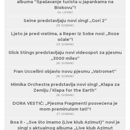
albuma “Spašavanje turista u japankama na
Biokovu”!
04. LIPANJ
Seine predstavljaju novi singl „Gori 2“
29. SVIBANJ
Ljeto je pred vratima, a Reper Iz Sobe nosi „Roze
očale“!
29. SVIBANJ
Slick Stings predstavljaju novi videospot za pjesmu
„3000 miles“
28. SVIBANJ
Fran Uccellini objavio novu pjesmu „Vatromet“
28. SVIBANJ
Mimika Orchestra predstavlja novi singl „Klapa za
Zemlju / Klapa for the Earth“
28. SVIBANJ
DORA VESTIĆ: „Pjesma Fragmenti posvećena je
mom preminulom tati“!
27. SVIBANJ
Boa II - „Sve što imamo (Live klub Azimut)“ novi je
singl s aktualnog albuma „Live klub Azimut