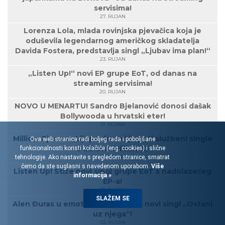
servisima!
27. RUJAN
Lorenza Lola, mlada rovinjska pjevačica koja je
oduševila legendarnog američkog skladatelja
Davida Fostera, predstavlja singl „Ljubav ima plan!“
23. RUJAN
„Listen Up!“ novi EP grupe EoT, od danas na
streaming servisima!
20. RUJAN
NOVO U MENARTU! Sandro Bjelanović donosi dašak
Bollywooda u hrvatski eter!
17. RUJAN
Million: Pjesma „Lijepe dame“ je peti službeni single
Ova web stranica radi boljeg rada i poboljšane
s albuma Million 2.!
funkcionalnosti koristi kolačiće (eng. cookies) i slične
tehnologije. Ako nastavite s pregledom stranice, smatrat
16. RUJAN
ćemo da ste suglasni s navedenom uporabom.
Više
Listen Up! Stiže novi singl grupe EoT s nadolazećeg
informacija »
EP-a!
05. RUJAN
SLAŽEM SE
Alen Đuras u emotivnom spotu za novi singl „Ostani
uz njega“!
03. RUJAN