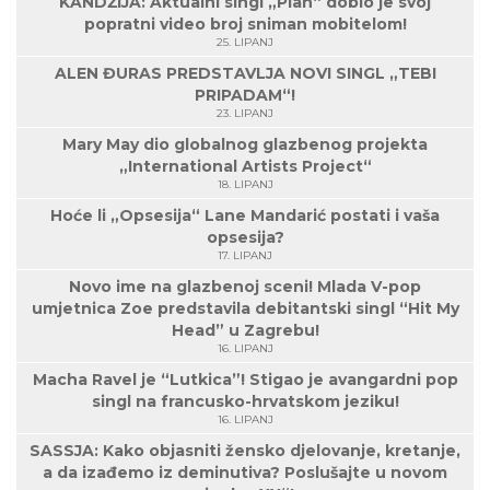
KANDŽIJA: Aktualni singl „Plan“ dobio je svoj
popratni video broj sniman mobitelom!
25. LIPANJ
ALEN ĐURAS PREDSTAVLJA NOVI SINGL „TEBI
PRIPADAM“!
23. LIPANJ
Mary May dio globalnog glazbenog projekta
„International Artists Project“
18. LIPANJ
Hoće li „Opsesija“ Lane Mandarić postati i vaša
opsesija?
17. LIPANJ
Novo ime na glazbenoj sceni! Mlada V-pop
umjetnica Zoe predstavila debitantski singl “Hit My
Head” u Zagrebu!
16. LIPANJ
Macha Ravel je “Lutkica”! Stigao je avangardni pop
singl na francusko-hrvatskom jeziku!
16. LIPANJ
SASSJA: Kako objasniti žensko djelovanje, kretanje,
a da izađemo iz deminutiva? Poslušajte u novom