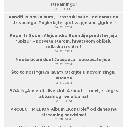
streamingu!
20. STUDENI
Kandžijin novi album „Trostruki salto“ od danas na
streamingu! Pogledajte spot za pjesmu „Igrice“!
14. STUDENI
Reper Iz Sobe i Alejuandro Buendija predstavljaju
"Spizu" – posveta starom, hrvatskom običaju
odlaska u spizu!
14. STUDENI
Neočekivani duet Jacquesa i obožavateljice!
13. STUDENI
Što to nosi "glava lava"? Otkrijte u novom singlu
eugena
13. STUDENI
BOA II: „Absentia live klub Azimut“ – novi je singl s
aktualnog live albuma!
12. STUDENI
PROJECT MILLION:Album „Kontrola“ od danas na
streaming servisima!
11. STUDENI