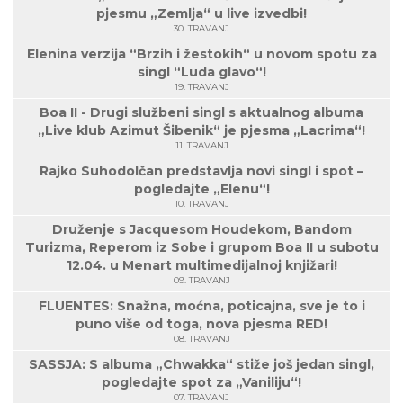
pjesmu „Zemlja“ u live izvedbi!
30. TRAVANJ
Elenina verzija “Brzih i žestokih“ u novom spotu za
singl “Luda glavo“!
19. TRAVANJ
Boa II - Drugi službeni singl s aktualnog albuma
„Live klub Azimut Šibenik“ je pjesma „Lacrima“!
11. TRAVANJ
Rajko Suhodolčan predstavlja novi singl i spot –
pogledajte „Elenu“!
10. TRAVANJ
Druženje s Jacquesom Houdekom, Bandom
Turizma, Reperom iz Sobe i grupom Boa II u subotu
12.04. u Menart multimedijalnoj knjižari!
09. TRAVANJ
FLUENTES: Snažna, moćna, poticajna, sve je to i
puno više od toga, nova pjesma RED!
08. TRAVANJ
SASSJA: S albuma „Chwakka“ stiže još jedan singl,
pogledajte spot za „Vaniliju“!
07. TRAVANJ