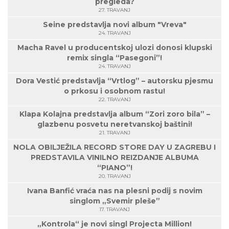
pregleda?
27. TRAVANJ
Seine predstavlja novi album "Vreva"
24. TRAVANJ
Macha Ravel u producentskoj ulozi donosi klupski
remix singla “Pasegoni”!
24. TRAVANJ
Dora Vestić predstavlja “Vrtlog” – autorsku pjesmu
o prkosu i osobnom rastu!
22. TRAVANJ
Klapa Kolajna predstavlja album “Zori zoro bila” –
glazbenu posvetu neretvanskoj baštini!
21. TRAVANJ
NOLA OBILJEŽILA RECORD STORE DAY U ZAGREBU I
PREDSTAVILA VINILNO REIZDANJE ALBUMA
“PIANO”!
20. TRAVANJ
Ivana Banfić vraća nas na plesni podij s novim
singlom „Svemir pleše”
17. TRAVANJ
„Kontrola“ je novi singl Projecta Million!