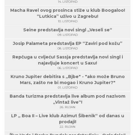
14. LISTOPAD
Macha Ravel ovog prosinca stiže u klub Boogaloo!
“Lutkica” uživo u Zagrebu!
10. LISTOPAD
Seine predstavlja novi singl „Veseli se“
09. LISTOPAD
Josip Palameta predstavlja EP “Zaviri pod kožu”
08. LISTOPAD
Repčuga u cvijeću! Sassja predstavlja novi singl i
najavljuje koncert u Saxu!
06. LISTOPAD
Kruno Jupiter debitira s „Bjbe" - "ako može Bruno
Mars, zašto ne bi mogao i Kruno Jupiter?"
01. LISTOPAD
Banda turizma predstavlja live album pod nazivom
„Vintaž live“!
26. RUJAN
LP „ Boa II – Live klub Azimut Šibenik“ od danas u
prodaji!
22. RUJAN