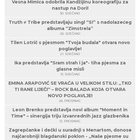
Vesna Mimica odobrila Kandžijinu koreografiju za
nastup na Dori!
30. SIJEČANJ
Truth ≠ Tribe predstavljaju singl “S!” s nadolazećeg
albuma “Zimstrela”
26. SIJEČANJ
Tilen Lotrič s pjesmom "Tvoja budala" otvara novo
poglavlje!
21. SIJEČANJ
Ika predstavlja "Sram strah i ja"- tiha pjesma za
glasne misli
13. SIJEČANJ
EMINA ARAPOVIĆ SE VRAĆA U VELIKOM STILU: „TKO
TI RANE LIJEČI“ – ROCK BALADA KOJA OTVARA
NOVO POGLAVLJE!
26. PROSINAC
Leon Brenko predstavlja novi album "Moment in
Time" – sinergija triju izvanrednih jazz glazbenika
12. PROSINAC
Zagrepčanke i dečki u suradnji s Menartom, donose
najčarobniji blagdanski poklon - „Naše pjesme su