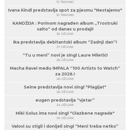
13. TRAVANJ
Ivana Kindl predstavlja spot za pjesmu "Nestajemo"
10. TRAVANJ
KANDŽIJA : Porinom nagrađen album „Trostruki
salto“ od danas u prodaji!
30. OŽUJAK
Ika predstavlja debitantski album “Zadnji dan”!
27. OŽUJAK
“Tu u meni” novi je singl Laure Miletić!
26. OŽUJAK
Macha Ravel među IMPALA “100 Artists to Watch”
za 2026.!
26. OŽUJAK
Seine predstavlja novi singl "Plagijat"
26. OŽUJAK
eugen predstavlja “vjetar”
24. OŽUJAK
Miki Solus ima novi singl "Glazbene nagrade"
20. OŽUJAK
Valovi su stigli i donijeli singl “Meni treba netko”