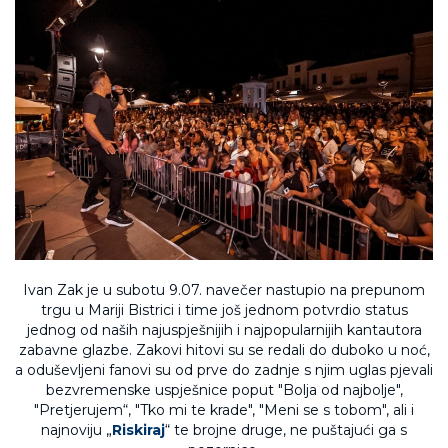
Ivan Zak je u subotu 9.07. navečer nastupio na prepunom
trgu u Mariji Bistrici i time još jednom potvrdio status
jednog od naših najuspješnijih i najpopularnijih kantautora
zabavne glazbe. Zakovi hitovi su se redali do duboko u noć,
a oduševljeni fanovi su od prve do zadnje s njim uglas pjevali
bezvremenske uspješnice poput "Bolja od najbolje",
"Pretjerujem“, "Tko mi te krade", "Meni se s tobom", ali i
najnoviju „
Riskiraj
“ te brojne druge, ne puštajući ga s