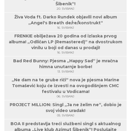
Šibenik“!
20. SVIBANJ
Živa Voda ft. Darko Rundek objavili novi album
„Angel's Breath de/re/konstrukt“
16. SVIBANJ
FRENKIE obilježava 20 godina od izlaska prvog
albuma! „Odličan LP (Remastered)“ na dvostrukom
vinilu u boji od danas u prodaji!
16. SVIBANJ
Bad Red Bunny: Pjesma „Happy Sad“ je mračna
himna unutarnje borbe!
13. SVIBANJ
„Ne dam na te grube riči“ nova je pjesma Marine
Tomašević koju će izvesti na ovogodišnjem CMC
festivalu u Vodicama!
06. SVIBANJ
PROJECT MILLION: Singl „Ja ne želim ne“, dobio je
svoj video uradak!
05. SVIBANJ
BOA II predstavlja treći službeni singl s aktualnog
albuma „Live klub Azimut Šibenik“! Poslušajte