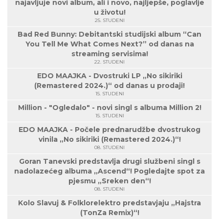
najavljuje novi album, ali i novo, najljepše, poglavlje
u životu!
25. STUDENI
Bad Red Bunny: Debitantski studijski album “Can
You Tell Me What Comes Next?” od danas na
streaming servisima!
22. STUDENI
EDO MAAJKA - Dvostruki LP „No sikiriki
(Remastered 2024.)“ od danas u prodaji!
15. STUDENI
Million - "Ogledalo" - novi singl s albuma Million 2!
15. STUDENI
EDO MAAJKA - Počele prednarudžbe dvostrukog
vinila „No sikiriki (Remastered 2024.)“!
08. STUDENI
Goran Tanevski predstavlja drugi službeni singl s
nadolazećeg albuma „Ascend“! Pogledajte spot za
pjesmu „Sreken den“!
08. STUDENI
Kolo Slavuj & Folklorelektro predstavjaju „Hajstra
(TonZa Remix)“!