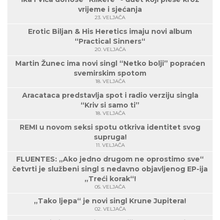
vrijeme i sjećanja
23. VELJAČA
Erotic Biljan & His Heretics imaju novi album
“Practical Sinners“
20. VELJAČA
Martin Žunec ima novi singl “Netko bolji” popraćen
svemirskim spotom
18. VELJAČA
Aracataca predstavlja spot i radio verziju singla
“Kriv si samo ti”
18. VELJAČA
REMI u novom seksi spotu otkriva identitet svog
supruga!
11. VELJAČA
FLUENTES: „Ako jedno drugom ne oprostimo sve“
četvrti je službeni singl s nedavno objavljenog EP-ija
„Treći korak“!
05. VELJAČA
„Tako ljepa“ je novi singl Krune Jupitera!
02. VELJAČA