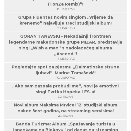
(TonZa Remix)“!
18. LISTOPAD
Grupa Fluentes novim singlom „Vrijeme da
krenemo“ najavljuje treći studijski album!
17. LISTOPAD
GORAN TANEVSKI - Nekadašnji frontmen
legendarne makedonske grupe MIZAR, predstavlja
singl „Wish a man“ s nadolazećeg albuma
„Ascend“!
11. LISTOPAD
Pogledajte spot za pjesmu „Dalmatinske strune
ljubavi“, Marine Tomašević!
10. LISTOPAD
„Ako sam zaspala probudi me“, novi je emotivni
singl Tvrtka Hopeka LES-a!
30. RUJAN
Novi album Maksima Mrvice! 12. studijski album
nakon šest godina, na streaming servisima!
27. RUJAN
Banda Turizma: Album „Spašavanje turista u
japankama na Biokovu“ od danas na streaming