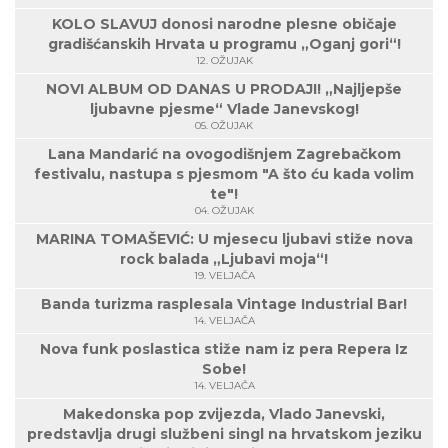
KOLO SLAVUJ donosi narodne plesne običaje
gradišćanskih Hrvata u programu „Oganj gori“!
12. OŽUJAK
NOVI ALBUM OD DANAS U PRODAJI! „Najljepše
ljubavne pjesme“ Vlade Janevskog!
05. OŽUJAK
Lana Mandarić na ovogodišnjem Zagrebačkom
festivalu, nastupa s pjesmom "A što ću kada volim
te"!
04. OŽUJAK
MARINA TOMAŠEVIĆ: U mjesecu ljubavi stiže nova
rock balada „Ljubavi moja“!
19. VELJAČA
Banda turizma rasplesala Vintage Industrial Bar!
14. VELJAČA
Nova funk poslastica stiže nam iz pera Repera Iz
Sobe!
14. VELJAČA
Makedonska pop zvijezda, Vlado Janevski,
predstavlja drugi službeni singl na hrvatskom jeziku