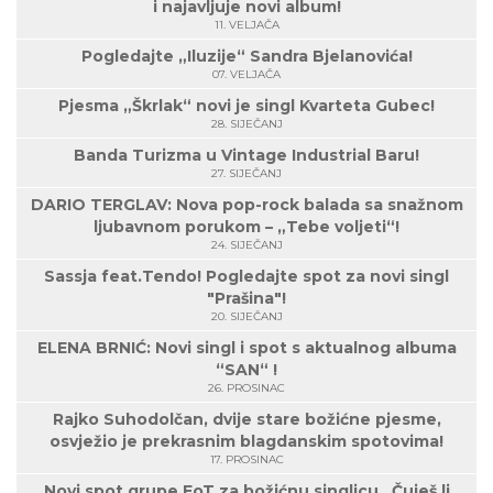
i najavljuje novi album!
11. VELJAČA
Pogledajte „Iluzije“ Sandra Bjelanovića!
07. VELJAČA
Pjesma „Škrlak“ novi je singl Kvarteta Gubec!
28. SIJEČANJ
Banda Turizma u Vintage Industrial Baru!
27. SIJEČANJ
DARIO TERGLAV: Nova pop-rock balada sa snažnom
ljubavnom porukom – „Tebe voljeti“!
24. SIJEČANJ
Sassja feat.Tendo! Pogledajte spot za novi singl
"Prašina"!
20. SIJEČANJ
ELENA BRNIĆ: Novi singl i spot s aktualnog albuma
“SAN“ !
26. PROSINAC
Rajko Suhodolčan, dvije stare božićne pjesme,
osvježio je prekrasnim blagdanskim spotovima!
17. PROSINAC
Novi spot grupe EoT za božićnu singlicu „Čuješ li