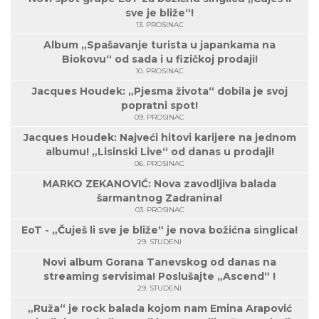
sve je bliže“!
13. PROSINAC
Album „Spašavanje turista u japankama na
Biokovu“ od sada i u fizičkoj prodaji!
10. PROSINAC
Jacques Houdek: „Pjesma života“ dobila je svoj
popratni spot!
09. PROSINAC
Jacques Houdek: Najveći hitovi karijere na jednom
albumu! „Lisinski Live“ od danas u prodaji!
06. PROSINAC
MARKO ZEKANOVIĆ: Nova zavodljiva balada
šarmantnog Zadranina!
03. PROSINAC
EoT - „Čuješ li sve je bliže“ je nova božićna singlica!
29. STUDENI
Novi album Gorana Tanevskog od danas na
streaming servisima! Poslušajte „Ascend“ !
29. STUDENI
„Ruža“ je rock balada kojom nam Emina Arapović