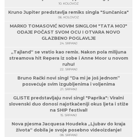
10. KOLOVOZ
Kruno Jupiter predstavlja remiks singla "Sunčanica"
06. KOLOVOZ
MARKO TOMASOVIĆ NOVIM SINGLOM "TATA MOJ"
ODAJE POČAST SVOM OCU I OTVARA NOVO
GLAZBENO POGLAVLJE
24. SRPANJ
„Tajland“ se vratio kao remix. Nakon pola milijuna
streamova hit Repera iz sobe i Anne Moor u novom
ruhu!
22. SRPANJ
Bruno Rački novi singl “Da mi je još jednom”
posvećuje svim izgubljenima i voljenima
21. SRPANJ
GLISTE predstavljaju novi singl "Paprika": Viralni
slovenski duo donosi najotkačeniji okus ljeta i stiže
na SHIP festival!
15. SRPANJ
Nova pjesma Jacquesa Houdeka „Ljubav do kraja
života“ dobila je svoje posebno videoizdanje!
08. SRPANJ