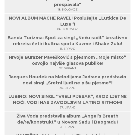
prespavala"
18. KOLOVOZ
NOVI ALBUM MACHE RAVEL! Poslušajte „Lutkica De
Luxe“!
06. KOLOVOZ
Banda Turizma: Spot za singl „Neću radit“ kreativno
rekreira četiri kultna spota Kuzme i Shake Zulu!
11. SRPANJ
Hrvoje Burazer Pavešković s pjesmom „Moje misto“
osvojio najviše glasova publike!
07. SRPANJ
Jacques Houdek na Melodijama Jadrana predstavio
novi singl „Sretni ljudi ne pišu pjesme“!
30. LIPANJ
LUBINO: NOVI SINGL “VRELI PIJESAK“, KROZ LJETNE
NOĆI, VODI NAS ZAVODLJIVIM LATINO RITMOM!
27. LIPANJ
Živa Voda predstavila album „Angel’s Breath
de/re/konstrukt“ u Novom Sadu i Beogradu!
26. LIPANJ