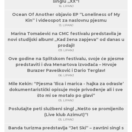
singlu „XX“!
16. LIPANJ
Ocean Of Another objavio EP “Loneliness of My
Kin” i videospot za naslovnu pjesmu
13. LIPANJ
Marina Tomašević na CMC festivalu predstavila je
novi studijski album! „Kad žena zapjeva“ od danas u
prodaji!
09. LIPANJ
Ove godine na Splitskom festivalu, svoje će pjesme
predstaviti i dva Menartova izvođača – Hrvoje
Burazer Pavešković i Dario Terglav!
06. LIPANJ
Mile Kekin: “Pjesma ’Ilica i marica - hajka za odrasle’
dokumentaristički opisuje moje privođenje ali i sve
što mi se motalo po glavi”
05. LIPANJ
Poslušajte peti službeni singl „Nešto se promijenilo
(Live klub Azimut)“!
05. LIPANJ
Banda turizma predstavlja “Jet Ski” – završni singl s