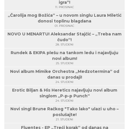
igra“!
11. PROSINAC
„Čarolija mog Božića“ – u novom singlu Laura Miletić
donosi toplinu blagdana
01. PROSINAC
NOVO U MENARTU! Aleksandar Stajčić – „Treba nam
čudo“!
28. STUDENI
Rundek & EKIPA plešu na tankom ledu i najavljuju
novi album!
25. STUDENI
Novi album Mimike Orchestra „Medzotermina“ od
danas u prodaji!
24. STUDENI
Erotic Biljan & His Heretics najavljuju novi album
singlom „P-p-p Punch“
24. STUDENI
Novi singl Brune Račkog "Tako lako" ulazi u uho –
poslušajte!
21. STUDENI
Fluentes - EP „Treći korak“ od danas na