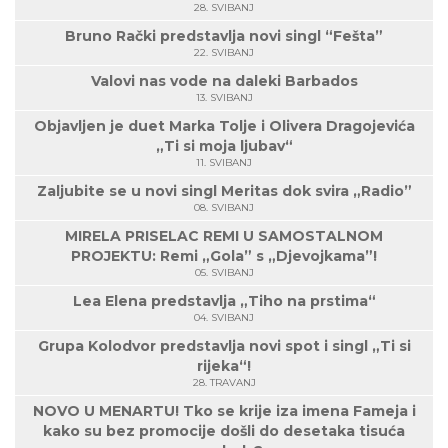
28. SVIBANJ
Bruno Rački predstavlja novi singl “Fešta”
22. SVIBANJ
Valovi nas vode na daleki Barbados
13. SVIBANJ
Objavljen je duet Marka Tolje i Olivera Dragojevića
„Ti si moja ljubav“
11. SVIBANJ
Zaljubite se u novi singl Meritas dok svira „Radio”
08. SVIBANJ
MIRELA PRISELAC REMI U SAMOSTALNOM
PROJEKTU: Remi „Gola” s „Djevojkama”!
05. SVIBANJ
Lea Elena predstavlja „Tiho na prstima“
04. SVIBANJ
Grupa Kolodvor predstavlja novi spot i singl „Ti si
rijeka“!
28. TRAVANJ
NOVO U MENARTU! Tko se krije iza imena Fameja i
kako su bez promocije došli do desetaka tisuća