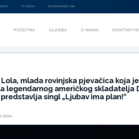
rt.hr
O nama
Kontaktirajte nas
POČETNA
GLAZBA
O NAMA
KONTAKTIR
Lola, mlada rovinjska pjevačica koja je
la legendarnog američkog skladatelja 
 predstavlja singl „Ljubav ima plan!“
9.2024.