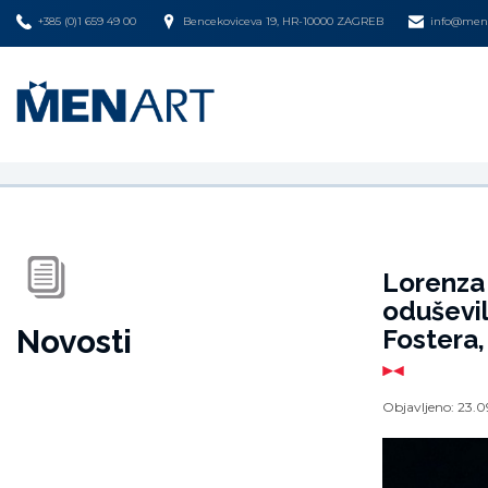
+385 (0)1 659 49 00
Bencekoviceva 19, HR-10000 ZAGREB
info@mena
Lorenza 
oduševi
Novosti
Fostera,
Objavljeno:
23.0