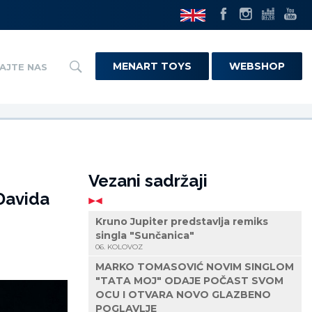
MENART TOYS
WEBSHOP
AJTE NAS
Vezani sadržaji
Davida
Kruno Jupiter predstavlja remiks
singla "Sunčanica"
06. KOLOVOZ
MARKO TOMASOVIĆ NOVIM SINGLOM
"TATA MOJ" ODAJE POČAST SVOM
OCU I OTVARA NOVO GLAZBENO
POGLAVLJE