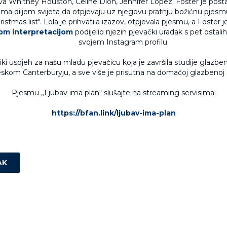
va Whitney Houston, Celine Dion, Jennifer Lopez. Foster je post
ima diljem svijeta da otpjevaju uz njegovu pratnju božićnu pje
istmas list". Lola je prihvatila izazov, otpjevala pjesmu, a Foster 
om interpretacijom
podijelio njezin pjevački uradak s pet ostali
svojem Instagram profilu.
ki uspjeh za našu mladu pjevačicu koja je završila studije glazb
skom Canterburyju, a sve više je prisutna na domaćoj glazbenoj 
Pjesmu „Ljubav ima plan“ slušajte na streaming servisima:
https://bfan.link/ljubav-ima-plan
AK