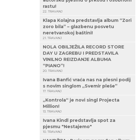
autorsku pjesmu o prkosu i osobnom
rastu!
22. TRAVANJ
Klapa Kolajna predstavlja album “Zori
zoro bila” – glazbenu posvetu
neretvanskoj baštini!
21. TRAVANJ
NOLA OBILJEŽILA RECORD STORE
DAY U ZAGREBU I PREDSTAVILA
VINILNO REIZDANJE ALBUMA
“PIANO”!
20. TRAVANJ
Ivana Banfić vraća nas na plesni podij
s novim singlom „Svemir pleše”
17. TRAVANJ
„Kontrola“ je novi singl Projecta
Million!
13. TRAVANJ
Ivana Kindl predstavlja spot za
pjesmu "Nestajemo"
10. TRAVANJ