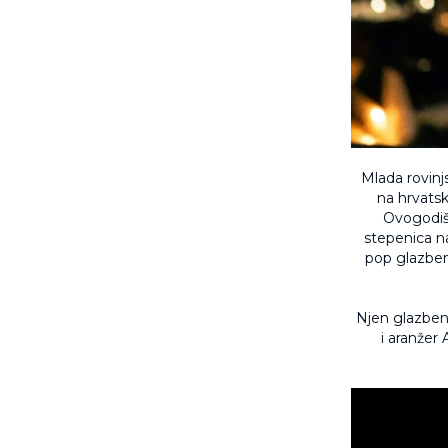
Mlada rovin
na hrvatsk
Ovogodišn
stepenica n
pop glazben
Njen glazbeni 
i aranžer