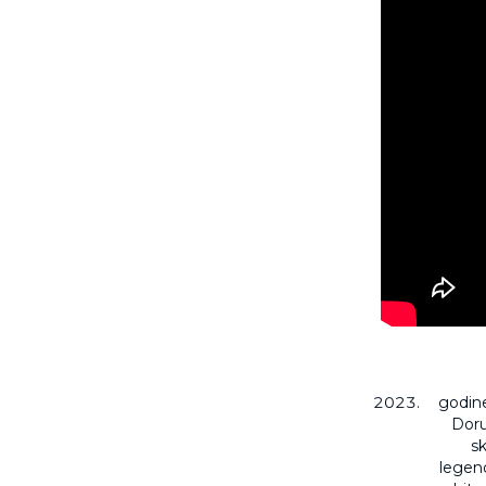
godine
Doru
sk
legend