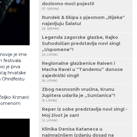
doslovno moći pojesti!
07. SRPANJ
Rundek & Ekipa s pjesmom „Rijeka“
najavljuju Šalatu!
03. SRPANJ
Legenda zagorske glazbe, Rajko
Suhodolčan predstavlja novi singl
„Uspomene“!
 novije je ime
23. LIPANJ
 festivala.
Regionalne glazbenice Raiven i
bio je prva
Macha Ravel u “Tandemu” donose
ičaj hrvatske
zajednički singl!
m Ohridfestu
16. LIPANJ
Zbog nesnosnih vrućina, Krunu
Jupitera udarila je „Sunčanica“!
Željko Krznarić
15. LIPANJ
om Domenom
Reper iz sobe predstavlja novi singl -
Moj život je san!
12. LIPANJ
Klinika Denisa Kataneca u
najmračnijem izdanju dosad na