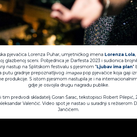
jska pjevačica Lorenza Puhar, umjetničkog imena
Lorenza Lola
,
oj glazbenoj sceni. Pobjednica je Darfesta 2023 i sudionica brojnih
ji nastup na Splitskom festivalu s pjesmom "
Ljubav ima plan
" 
a putu gradnje prepoznatljivog
imagea
pop pjevačice koja gaji izr
e produkcije. S istom pjesmom nastupila je i na internacionalni
gdje je osvojila drugu nagradu publike.
tim predvodi skladatelj Goran Šarac, tekstopisci Robert Pilepić, 
 Aleksandar Valenčić. Video spot je nastao u suradnji s režiser
Jančičem.