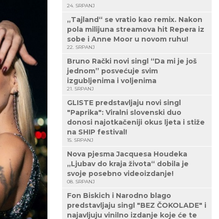
24. SRPANJ
„Tajland“ se vratio kao remix. Nakon
pola milijuna streamova hit Repera iz
sobe i Anne Moor u novom ruhu!
22. SRPANJ
Bruno Rački novi singl “Da mi je još
jednom” posvećuje svim
izgubljenima i voljenima
21. SRPANJ
GLISTE predstavljaju novi singl
"Paprika": Viralni slovenski duo
donosi najotkačeniji okus ljeta i stiže
na SHIP festival!
15. SRPANJ
Nova pjesma Jacquesa Houdeka
„Ljubav do kraja života“ dobila je
svoje posebno videoizdanje!
08. SRPANJ
Fon Biskich i Narodno blago
predstavljaju singl "BEZ ČOKOLADE" i
najavljuju vinilno izdanje koje će te