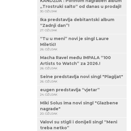
KANDŽIJA : Porinom nagrađen album
„Trostruki salto“ od danas u prodaji!
30. OŽUJAK
Ika predstavlja debitantski album
“Zadnji dan”!
27. OŽUJAK
“Tu u meni” novi je singl Laure
Miletić!
26. OŽUJAK
Macha Ravel među IMPALA “100
Artists to Watch” za 2026.!
26. OŽUJAK
Seine predstavlja novi singl "Plagijat"
26. OŽUJAK
eugen predstavlja “vjetar”
24. OŽUJAK
Miki Solus ima novi singl "Glazbene
nagrade"
20. OŽUJAK
Valovi su stigli i donijeli singl “Meni
treba netko”