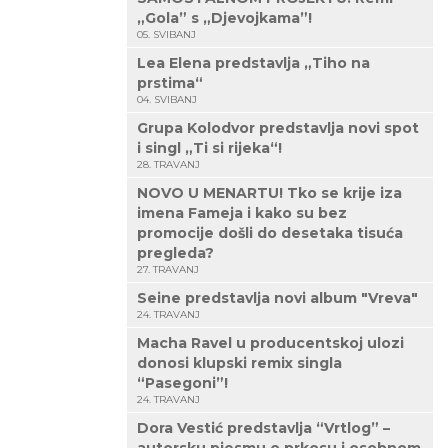
„Gola” s „Djevojkama”!
05. SVIBANJ
Lea Elena predstavlja „Tiho na
prstima“
04. SVIBANJ
Grupa Kolodvor predstavlja novi spot
i singl „Ti si rijeka“!
28. TRAVANJ
NOVO U MENARTU! Tko se krije iza
imena Fameja i kako su bez
promocije došli do desetaka tisuća
pregleda?
27. TRAVANJ
Seine predstavlja novi album "Vreva"
24. TRAVANJ
Macha Ravel u producentskoj ulozi
donosi klupski remix singla
“Pasegoni”!
24. TRAVANJ
Dora Vestić predstavlja “Vrtlog” –