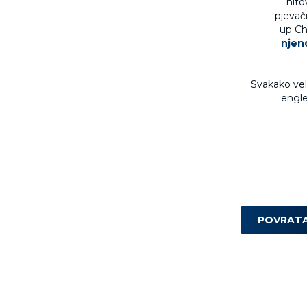
hito
pjevač
up Chr
njen
Svakako veli
engle
POVRAT