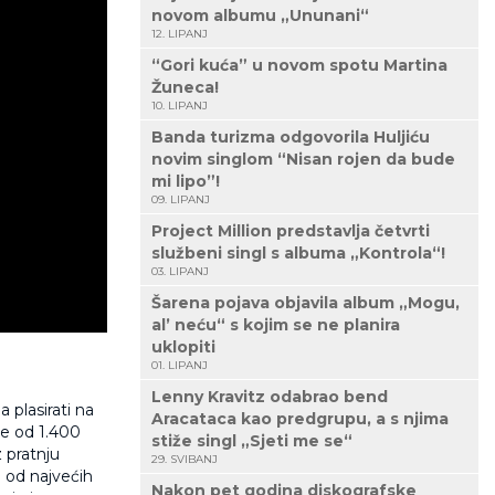
novom albumu „Ununani“
12. LIPANJ
“Gori kuća” u novom spotu Martina
Žuneca!
10. LIPANJ
Banda turizma odgovorila Huljiću
novim singlom “Nisan rojen da bude
mi lipo”!
09. LIPANJ
Project Million predstavlja četvrti
službeni singl s albuma „Kontrola“!
03. LIPANJ
Šarena pojava objavila album „Mogu,
al’ neću“ s kojim se ne planira
uklopiti
01. LIPANJ
Lenny Kravitz odabrao bend
 plasirati na
Aracataca kao predgrupu, a s njima
še od 1.400
stiže singl „Sjeti me se“
z pratnju
29. SVIBANJ
 od najvećih
Nakon pet godina diskografske