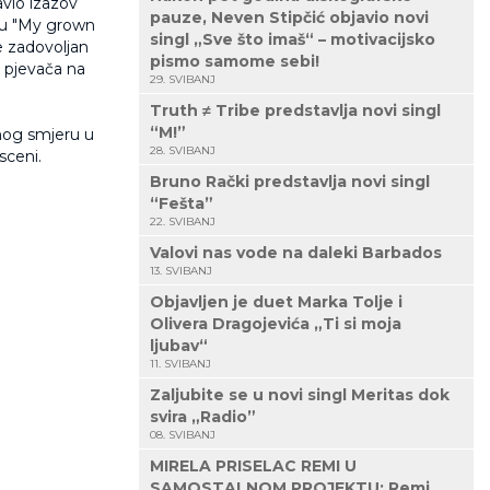
avio izazov
pauze, Neven Stipčić objavio novi
smu "My grown
singl „Sve što imaš“ – motivacijsko
je zadovoljan
pismo samome sebi!
h pjevača na
29. SVIBANJ
Truth ≠ Tribe predstavlja novi singl
“M!”
enog smjeru u
28. SVIBANJ
sceni.
Bruno Rački predstavlja novi singl
“Fešta”
22. SVIBANJ
Valovi nas vode na daleki Barbados
13. SVIBANJ
Objavljen je duet Marka Tolje i
Olivera Dragojevića „Ti si moja
ljubav“
11. SVIBANJ
Zaljubite se u novi singl Meritas dok
svira „Radio”
08. SVIBANJ
MIRELA PRISELAC REMI U
SAMOSTALNOM PROJEKTU: Remi