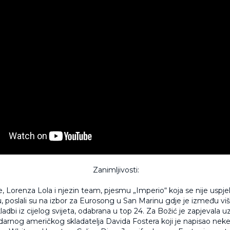
Zanimljivosti:
, Lorenza Lola i njezin team, pjesmu „Imperio“ koja se nije uspjela
, poslali su na izbor za Eurosong u San Marinu gdje je između vi
ladbi iz cijelog svijeta, odabrana u top 24. Za Božić je zapjevala u
arnog američkog skladatelja Davida Fostera koji je napisao neke