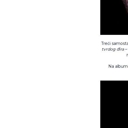
Treći samosta
tvrdog đira
Na albumu