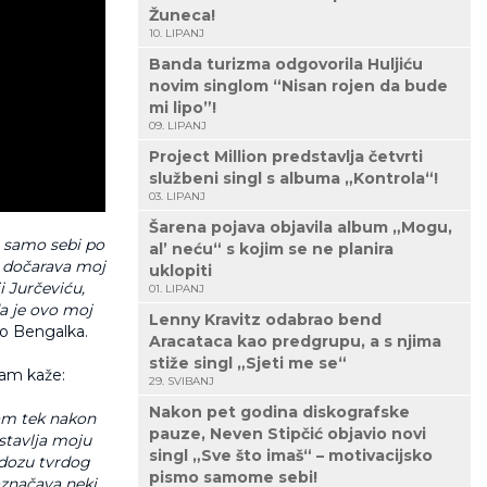
Žuneca!
10. LIPANJ
Banda turizma odgovorila Huljiću
novim singlom “Nisan rojen da bude
mi lipo”!
09. LIPANJ
Project Million predstavlja četvrti
službeni singl s albuma „Kontrola“!
03. LIPANJ
Šarena pojava objavila album „Mogu,
i samo sebi po
al’ neću“ s kojim se ne planira
a dočarava moj
uklopiti
i Jurčeviću,
01. LIPANJ
a je ovo moj
Lenny Kravitz odabrao bend
šo Bengalka.
Aracataca kao predgrupu, a s njima
stiže singl „Sjeti me se“
sam kaže:
29. SVIBANJ
Nakon pet godina diskografske
sam tek nakon
pauze, Neven Stipčić objavio novi
tavlja moju
singl „Sve što imaš“ – motivacijsko
 dozu tvrdog
pismo samome sebi!
značava neki