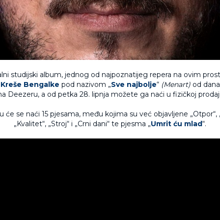
lni studijski album, jednog od najpoznatijeg repera na ovim pros
–
Kreše Bengalke
pod nazivom „
Sve najbolje
“
(Menart)
od dana
na Deezeru, a od petka 28. lipnja možete ga naći u fizičkoj prodaji
 će se naći 15 pjesama, među kojima su već objavljene „Otpor“, „
„Kvalitet“, „Stroj“ i „Crni dani“ te pjesma „
Umrit ću mlad
“.