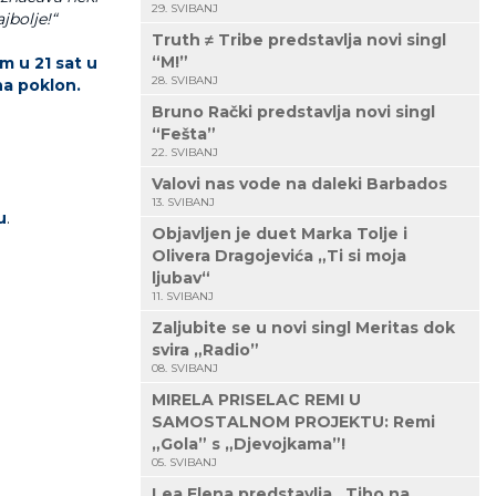
29. SVIBANJ
jbolje!“
Truth ≠ Tribe predstavlja novi singl
“M!”
m u 21 sat u
28. SVIBANJ
na poklon.
Bruno Rački predstavlja novi singl
“Fešta”
22. SVIBANJ
Valovi nas vode na daleki Barbados
13. SVIBANJ
u
.
Objavljen je duet Marka Tolje i
Olivera Dragojevića „Ti si moja
ljubav“
11. SVIBANJ
Zaljubite se u novi singl Meritas dok
svira „Radio”
08. SVIBANJ
MIRELA PRISELAC REMI U
SAMOSTALNOM PROJEKTU: Remi
„Gola” s „Djevojkama”!
05. SVIBANJ
Lea Elena predstavlja „Tiho na