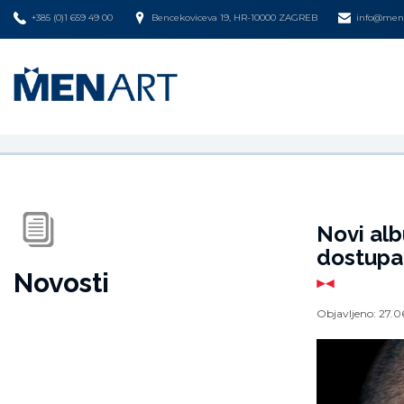
+385 (0)1 659 49 00
Bencekoviceva 19, HR-10000 ZAGREB
info@mena
Novi al
dostupan
Novosti
Objavljeno:
27.0