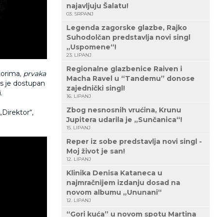
najavljuju Šalatu!
03. SRPANJ
Legenda zagorske glazbe, Rajko
Suhodolčan predstavlja novi singl
„Uspomene“!
23. LIPANJ
Regionalne glazbenice Raiven i
torima
, prvaka
Macha Ravel u “Tandemu” donose
s je dostupan
zajednički singl!
.
16. LIPANJ
Zbog nesnosnih vrućina, Krunu
Direktor“,
Jupitera udarila je „Sunčanica“!
15. LIPANJ
Reper iz sobe predstavlja novi singl -
Moj život je san!
12. LIPANJ
Klinika Denisa Kataneca u
najmračnijem izdanju dosad na
novom albumu „Ununani“
12. LIPANJ
“Gori kuća” u novom spotu Martina