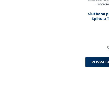
određen
Službena pr
Splitu u 
S
POVRAT