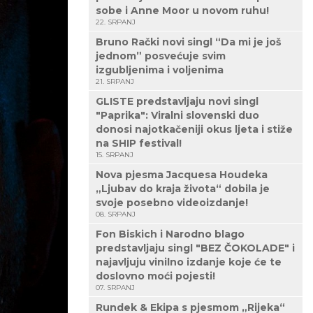
sobe i Anne Moor u novom ruhu!
22. SRPANJ
Bruno Rački novi singl “Da mi je još
jednom” posvećuje svim
izgubljenima i voljenima
21. SRPANJ
GLISTE predstavljaju novi singl
"Paprika": Viralni slovenski duo
donosi najotkačeniji okus ljeta i stiže
na SHIP festival!
15. SRPANJ
Nova pjesma Jacquesa Houdeka
„Ljubav do kraja života“ dobila je
svoje posebno videoizdanje!
08. SRPANJ
Fon Biskich i Narodno blago
predstavljaju singl "BEZ ČOKOLADE" i
najavljuju vinilno izdanje koje će te
doslovno moći pojesti!
07. SRPANJ
Rundek & Ekipa s pjesmom „Rijeka“