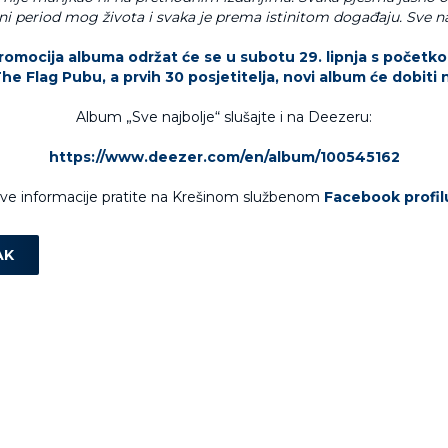
i period mog života i svaka je prema istinitom događaju. Sve na
omocija albuma održat će se u subotu 29. lipnja s početko
The Flag Pubu, a prvih 30 posjetitelja, novi album će dobiti 
Album „Sve najbolje“ slušajte i na Deezeru:
https://www.deezer.com/en/album/100545162
ve informacije pratite na Krešinom službenom
Facebook profil
AK