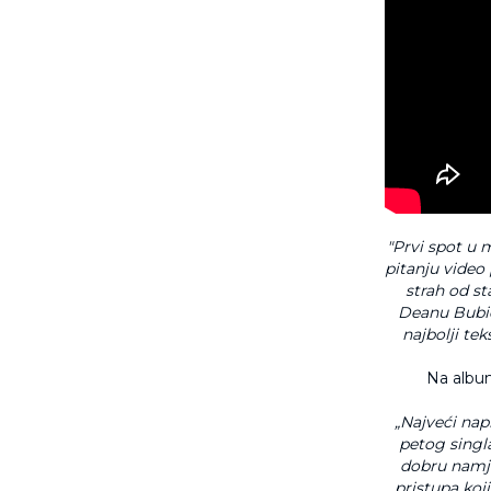
"Prvi spot u 
pitanju video
strah od st
Deanu Bubić
najbolji te
Na albu
„Najveći nap
petog singla
dobru namje
pristupa koj