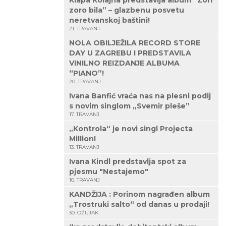
Klapa Kolajna predstavlja album “Zori
zoro bila” – glazbenu posvetu
neretvanskoj baštini!
21. TRAVANJ
NOLA OBILJEŽILA RECORD STORE
DAY U ZAGREBU I PREDSTAVILA
VINILNO REIZDANJE ALBUMA
“PIANO”!
20. TRAVANJ
Ivana Banfić vraća nas na plesni podij
s novim singlom „Svemir pleše”
17. TRAVANJ
„Kontrola“ je novi singl Projecta
Million!
13. TRAVANJ
Ivana Kindl predstavlja spot za
pjesmu "Nestajemo"
10. TRAVANJ
KANDŽIJA : Porinom nagrađen album
„Trostruki salto“ od danas u prodaji!
30. OŽUJAK