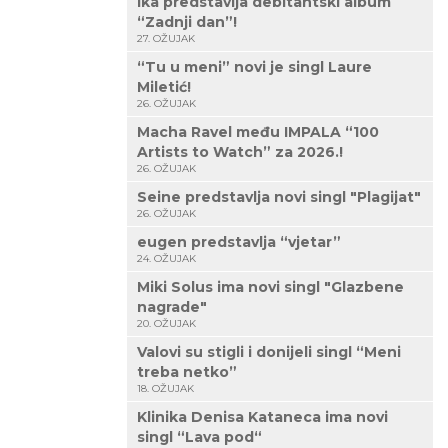
Ika predstavlja debitantski album
“Zadnji dan”!
27. OŽUJAK
“Tu u meni” novi je singl Laure
Miletić!
26. OŽUJAK
Macha Ravel među IMPALA “100
Artists to Watch” za 2026.!
26. OŽUJAK
Seine predstavlja novi singl "Plagijat"
26. OŽUJAK
eugen predstavlja “vjetar”
24. OŽUJAK
Miki Solus ima novi singl "Glazbene
nagrade"
20. OŽUJAK
Valovi su stigli i donijeli singl “Meni
treba netko”
18. OŽUJAK
Klinika Denisa Kataneca ima novi
singl “Lava pod“