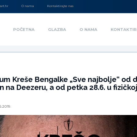
rt.hr
O nama
Kontaktirajte nas
POČETNA
GLAZBA
O NAMA
KONTAKTIR
bum Kreše Bengalke „Sve najbolje“ od 
 na Deezeru, a od petka 28.6. u fizičkoj
6.2019.