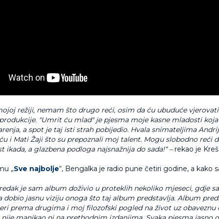
mojoj režiji, nemam što drugo reći, osim da ću ubuduće vjerovat
 produkcije. "Umrit ću mlad" je pjesma moje kasne mladosti koj
arenja, a spot je taj isti strah pobijedio. Hvala snimateljima Andrij
u i Mati Žaji što su prepoznali moj talent. Mogu slobodno reći d
kst ikada, a glazbena podloga najsnažnija do sada!“ –
rekao je Kre
mu „
Sve najbolje
“, Bengalka je radio pune četiri godine, a kako 
redak je sam album doživio u proteklih nekoliko mjeseci, gdje 
 dobio jasnu viziju onoga što taj album predstavlja.
Album preds
ri prema drugima i moj filozofski pogled na život uz obaveznu
i nije manjkao ni na prethodnim izdanjima.
Svaka pjesma jasno o