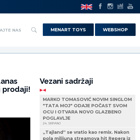
MENART TOYS
WEBSHOP
AJTE NAS
danas
Vezani sadržaji
 prodaji!
MARKO TOMASOVIĆ NOVIM SINGLOM
"TATA MOJ" ODAJE POČAST SVOM
OCU I OTVARA NOVO GLAZBENO
POGLAVLJE
24. SRPANJ
„Tajland“ se vratio kao remix. Nakon
pola milijuna streamova hit Repera iz