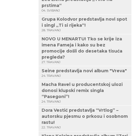
prstima“
04. SVIBANJ
Grupa Kolodvor predstavlja novi spot
i singl „Ti si rijeka“!
28. TRAVANJ
NOVO U MENARTU! Tko se krije iza
imena Fameja i kako su bez
promocije došli do desetaka tisuća
pregleda?
27. TRAVANJ
Seine predstavlja novi album "Vreva"
24. TRAVANJ
Macha Ravel u producentskoj ulozi
donosi klupski remix singla
“Pasegoni”!
24. TRAVANJ
Dora Vestić predstavlja “Vrtlog” –
autorsku pjesmu o prkosu i osobnom
rastu!
22. TRAVANJ