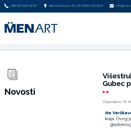
+385 (0)1 659 49 00
Bencekoviceva 19, HR-10000 ZAGREB
info@mena
Višestru
Gubec p
Novosti
Objavljeno:
29.0
Ne Verškev
kraja. Ovog p
glazbenog