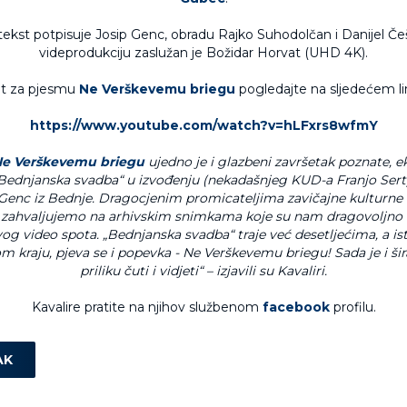
tekst potpisuje Josip Genc, obradu Rajko Suhodolčan i Danijel Češ
videprodukciju zaslužan je Božidar Horvat (UHD 4K).
t za pjesmu
Ne Verškevemu briegu
pogledajte na sljedećem li
https://www.youtube.com/watch?v=hLFxrs8wfmY
e Verškevemu briegu
ujedno je i glazbeni završetak poznate, e
Bednjanska svadba“ u izvođenju (nekadašnjeg KUD-a Franjo Sert
Genc iz Bednje. Dragocjenim promicateljima zavičajne kulturne 
zahvaljujemo na arhivskim snimkama koje su nam dragovoljno u
og video spota. „Bednjanska svadba“ traje već desetljećima, a is
 kraju, pjeva se i popevka - Ne Verškevemu briegu! Sada je i ši
priliku čuti i vidjeti“ – izjavili su Kavaliri.
Kavalire pratite na njihov službenom
facebook
profilu.
AK