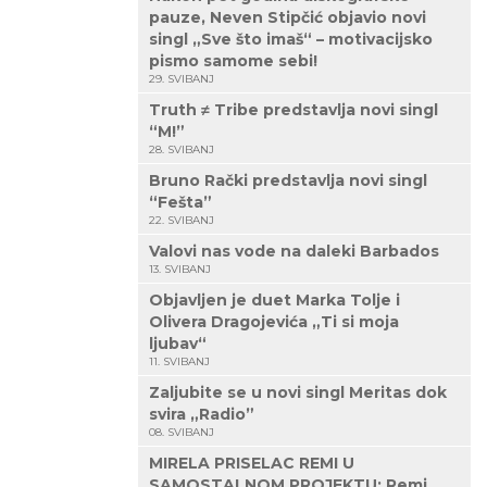
pauze, Neven Stipčić objavio novi
singl „Sve što imaš“ – motivacijsko
pismo samome sebi!
29. SVIBANJ
Truth ≠ Tribe predstavlja novi singl
“M!”
28. SVIBANJ
Bruno Rački predstavlja novi singl
“Fešta”
22. SVIBANJ
Valovi nas vode na daleki Barbados
13. SVIBANJ
Objavljen je duet Marka Tolje i
Olivera Dragojevića „Ti si moja
ljubav“
11. SVIBANJ
Zaljubite se u novi singl Meritas dok
svira „Radio”
08. SVIBANJ
MIRELA PRISELAC REMI U
SAMOSTALNOM PROJEKTU: Remi