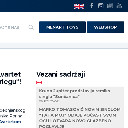
MENART TOYS
WEBSHOP
AJTE NAS
Kvartet
Vezani sadržaji
iegu“!
Kruno Jupiter predstavlja remiks
singla "Sunčanica"
06. KOLOVOZ
MARKO TOMASOVIĆ NOVIM SINGLOM
z bednjanskog
"TATA MOJ" ODAJE POČAST SVOM
tnika Porina –
OCU I OTVARA NOVO GLAZBENO
Kvartetom
POGLAVLJE