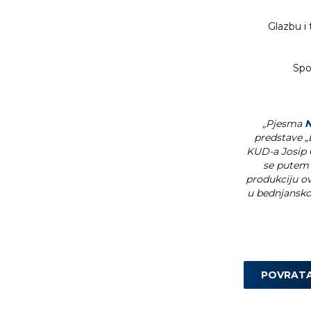
Glazbu i 
Spo
„Pjesma
N
predstave „
KUD-a Josip 
se putem 
produkciju ov
u bednjanskom
POVRAT