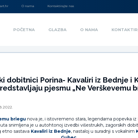
rt.hr
O nama
Kontaktirajte nas
POČETNA
GLAZBA
O NAMA
KONTAKTIR
ki dobitnici Porina- Kavaliri iz Bednje i 
redstavljaju pjesmu „Ne Verškevemu br
8.2022.
emu briegu
nova je, i istovremeno stara, legendarna popevka i
uta snimljena je u autohtonoj izvedbi višestrukih, zagorskih dobi
 etno sastava
Kavaliri iz Bednje
, nastaloj u suradnji s vokalnim
Gubec
.