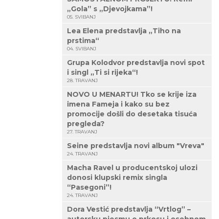
„Gola” s „Djevojkama”!
05. SVIBANJ
Lea Elena predstavlja „Tiho na
prstima“
04. SVIBANJ
Grupa Kolodvor predstavlja novi spot
i singl „Ti si rijeka“!
28. TRAVANJ
NOVO U MENARTU! Tko se krije iza
imena Fameja i kako su bez
promocije došli do desetaka tisuća
pregleda?
27. TRAVANJ
Seine predstavlja novi album "Vreva"
24. TRAVANJ
Macha Ravel u producentskoj ulozi
donosi klupski remix singla
“Pasegoni”!
24. TRAVANJ
Dora Vestić predstavlja “Vrtlog” –