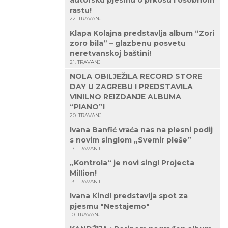
autorsku pjesmu o prkosu i osobnom
rastu!
22. TRAVANJ
Klapa Kolajna predstavlja album “Zori
zoro bila” – glazbenu posvetu
neretvanskoj baštini!
21. TRAVANJ
NOLA OBILJEŽILA RECORD STORE
DAY U ZAGREBU I PREDSTAVILA
VINILNO REIZDANJE ALBUMA
“PIANO”!
20. TRAVANJ
Ivana Banfić vraća nas na plesni podij
s novim singlom „Svemir pleše”
17. TRAVANJ
„Kontrola“ je novi singl Projecta
Million!
13. TRAVANJ
Ivana Kindl predstavlja spot za
pjesmu "Nestajemo"
10. TRAVANJ