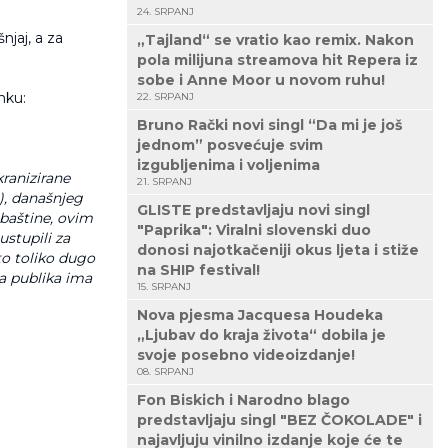
24. SRPANJ
njaj, a za
„Tajland“ se vratio kao remix. Nakon
pola milijuna streamova hit Repera iz
sobe i Anne Moor u novom ruhu!
nku:
22. SRPANJ
Bruno Rački novi singl “Da mi je još
jednom” posvećuje svim
izgubljenima i voljenima
kranizirane
21. SRPANJ
), današnjeg
GLISTE predstavljaju novi singl
baštine, ovim
"Paprika": Viralni slovenski duo
stupili za
donosi najotkačeniji okus ljeta i stiže
to toliko dugo
na SHIP festival!
ra publika ima
15. SRPANJ
Nova pjesma Jacquesa Houdeka
„Ljubav do kraja života“ dobila je
svoje posebno videoizdanje!
08. SRPANJ
Fon Biskich i Narodno blago
predstavljaju singl "BEZ ČOKOLADE" i
najavljuju vinilno izdanje koje će te