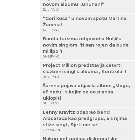
novom albumu „Ununani“
12. LIPANJ
“Gori kuća” u novom spotu Martina
Žuneca!
10. LIPANJ
Banda turizma odgovorila Huljiću
novim singlom “Nisan rojen da bude
mi lipo”!
09. LIPANJ
Project Million predstavlja četvrti
službeni singl s albuma „Kontrola“!
03. LIPANJ
Šarena pojava objavila album „Mogu,
al’ neću“ s kojim se ne planira
uklopiti
01. LIPANJ
Lenny Kravitz odabrao bend
Aracataca kao predgrupu, a s njima
stiže singl „Sjeti me se“
29. SVIBANJ
Nakon pet godina diskografske