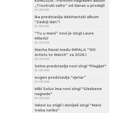
KANDŽIJA : Porinom nagrađen album
„Trostruki salto“ od danas u prodaji!
30. OŽUJAK
Ika predstavlja debitantski album
“Zadnji dan”!
27. OŽUJAK
“Tu u meni” novi je singl Laure
Miletić!
26. OŽUJAK
Macha Ravel među IMPALA “100
Artists to Watch” za 2026.!
26. OŽUJAK
Seine predstavlja novi singl "Plagijat"
26. OŽUJAK
eugen predstavlja “vjetar”
24. OŽUJAK
Miki Solus ima novi singl "Glazbene
nagrade"
20. OŽUJAK
Valovi su stigli i donijeli singl “Meni
treba netko”