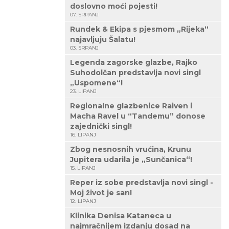
doslovno moći pojesti!
07. SRPANJ
Rundek & Ekipa s pjesmom „Rijeka“
najavljuju Šalatu!
03. SRPANJ
Legenda zagorske glazbe, Rajko
Suhodolčan predstavlja novi singl
„Uspomene“!
23. LIPANJ
Regionalne glazbenice Raiven i
Macha Ravel u “Tandemu” donose
zajednički singl!
16. LIPANJ
Zbog nesnosnih vrućina, Krunu
Jupitera udarila je „Sunčanica“!
15. LIPANJ
Reper iz sobe predstavlja novi singl -
Moj život je san!
12. LIPANJ
Klinika Denisa Kataneca u
najmračnijem izdanju dosad na