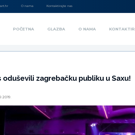
rt.hr
O nama
Kontaktirajte nas
POČETNA
GLAZBA
O NAMA
KONTAKTIR
 oduševili zagrebačku publiku u Saxu!
9.2019.