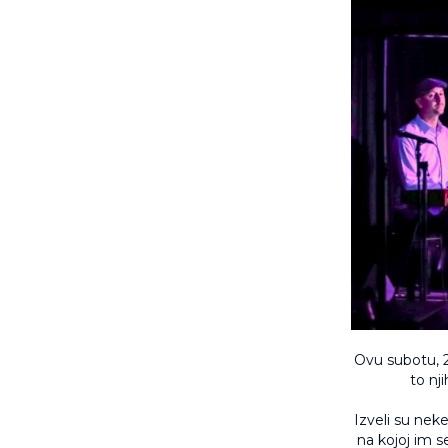
Ovu subotu, 2
to nj
Izveli su nek
na kojoj im s