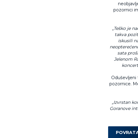
neobjavl
pozornici i
„Teško je na
takva pozi
iskusili 
neopterećeno,
sata prošl
Jelenom Rad
koncert
Oduševljeni f
pozornice. Me
„Izvrstan ko
Goranove inte
POVRAT