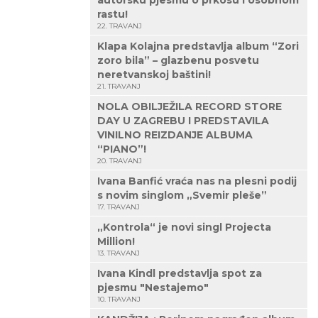
autorsku pjesmu o prkosu i osobnom
rastu!
22. TRAVANJ
Klapa Kolajna predstavlja album “Zori
zoro bila” – glazbenu posvetu
neretvanskoj baštini!
21. TRAVANJ
NOLA OBILJEŽILA RECORD STORE
DAY U ZAGREBU I PREDSTAVILA
VINILNO REIZDANJE ALBUMA
“PIANO”!
20. TRAVANJ
Ivana Banfić vraća nas na plesni podij
s novim singlom „Svemir pleše”
17. TRAVANJ
„Kontrola“ je novi singl Projecta
Million!
13. TRAVANJ
Ivana Kindl predstavlja spot za
pjesmu "Nestajemo"
10. TRAVANJ