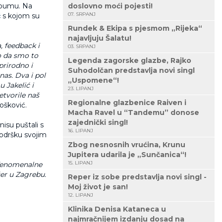
lbumu. Na
doslovno moći pojesti!
07. SRPANJ
ć
s kojom su
Rundek & Ekipa s pjesmom „Rijeka“
najavljuju Šalatu!
a, feedback i
03. SRPANJ
o da smo to
Legenda zagorske glazbe, Rajko
prirodno i
Suhodolčan predstavlja novi singl
nas. Dva i pol
„Uspomene“!
u Jakelić i
23. LIPANJ
etvorile naš
Regionalne glazbenice Raiven i
ošković.
Macha Ravel u “Tandemu” donose
zajednički singl!
nisu puštali s
16. LIPANJ
podršku svojim
Zbog nesnosnih vrućina, Krunu
Jupitera udarila je „Sunčanica“!
15. LIPANJ
- fenomenalne
čer u Zagrebu.
Reper iz sobe predstavlja novi singl -
Moj život je san!
12. LIPANJ
Klinika Denisa Kataneca u
najmračnijem izdanju dosad na