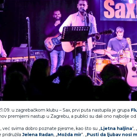
1.09. u zagrebačkom klubu – Sax, prvi puta nastupila je grupa
Fl
ihov premijerni nastup u Zagrebu, a publici su dali ono najbolje od
e, već svima dobro poznate pjesme, kao što su „
Ljetna haljina
“, 
e pridružila
Jelena Radan
, „
Možda mir
“. „
Pusti da ljubav nosi 