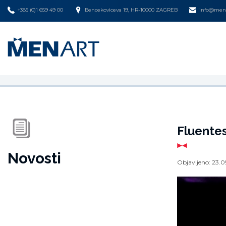
+385 (0)1 659 49 00
Bencekoviceva 19, HR-10000 ZAGREB
info@mena
Fluentes
Novosti
Objavljeno:
23.0