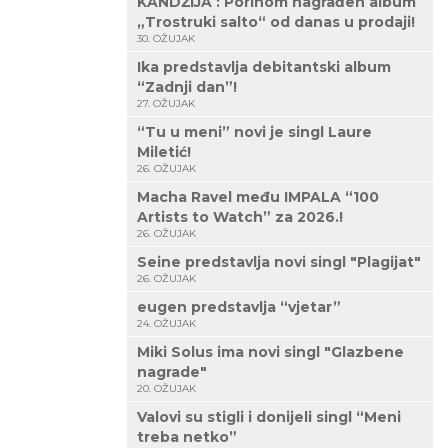
KANDŽIJA : Porinom nagrađen album
„Trostruki salto“ od danas u prodaji!
30. OŽUJAK
Ika predstavlja debitantski album
“Zadnji dan”!
27. OŽUJAK
“Tu u meni” novi je singl Laure
Miletić!
26. OŽUJAK
Macha Ravel među IMPALA “100
Artists to Watch” za 2026.!
26. OŽUJAK
Seine predstavlja novi singl "Plagijat"
26. OŽUJAK
eugen predstavlja “vjetar”
24. OŽUJAK
Miki Solus ima novi singl "Glazbene
nagrade"
20. OŽUJAK
Valovi su stigli i donijeli singl “Meni
treba netko”