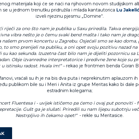
jenog materijala koji će se naći na njihovom novom studijskom a
m se u jednom trenutku pridružila i mlada kantautorica
Lu Jakeli
izveli njezinu pjesmu „Domine“.
ći riječi za ono što nam je publika u Saxu priredila. Takva energij
tivna vibra nešto je o čemu svaki bend mašta i tako nam je drag
na našem prvom koncertu u Zagrebu. Osjećali smo se kao doma, 
 to smo prenijeli na publiku, a oni opet svoju pozitivu nazad na 
i su kao sekunda. Izuzetna čast bilo nam je dijeliti pozornicu sa L
an. Obje izvanredne interpretatorice i predivne žene koje su pr
 u istinsku radost. Hvala im!“ –
rekao je frontmen benda Goran B
anovi, vraćali su ih je na bis dva puta i neprekinutim aplauzom ih 
đu publikom bile su i Meri i Anita iz grupe Meritas kako bi dale 
estradnim kolegama;
ncert Fluentesa i - uvijek ističemo pa ćemo i ovaj put ponoviti 
pretacije. Gušt ga je slušati. Priredili su nam lijepu subotnju ve
Nestrpljivo ih čekamo opet!“
- rekle su Meritasice.
AK