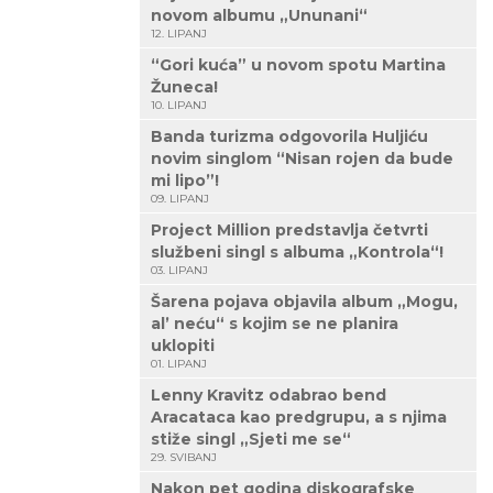
novom albumu „Ununani“
12. LIPANJ
“Gori kuća” u novom spotu Martina
Žuneca!
10. LIPANJ
Banda turizma odgovorila Huljiću
novim singlom “Nisan rojen da bude
mi lipo”!
09. LIPANJ
Project Million predstavlja četvrti
službeni singl s albuma „Kontrola“!
03. LIPANJ
Šarena pojava objavila album „Mogu,
al’ neću“ s kojim se ne planira
uklopiti
01. LIPANJ
Lenny Kravitz odabrao bend
Aracataca kao predgrupu, a s njima
stiže singl „Sjeti me se“
29. SVIBANJ
Nakon pet godina diskografske