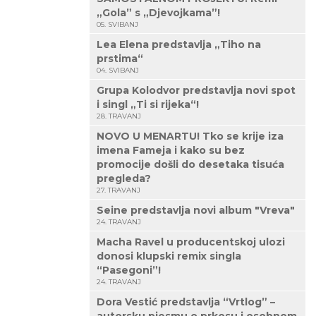
„Gola” s „Djevojkama”!
05. SVIBANJ
Lea Elena predstavlja „Tiho na
prstima“
04. SVIBANJ
Grupa Kolodvor predstavlja novi spot
i singl „Ti si rijeka“!
28. TRAVANJ
NOVO U MENARTU! Tko se krije iza
imena Fameja i kako su bez
promocije došli do desetaka tisuća
pregleda?
27. TRAVANJ
Seine predstavlja novi album "Vreva"
24. TRAVANJ
Macha Ravel u producentskoj ulozi
donosi klupski remix singla
“Pasegoni”!
24. TRAVANJ
Dora Vestić predstavlja “Vrtlog” –