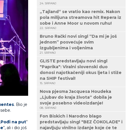
24. SRPANJ
„Tajland“ se vratio kao remix. Nakon
pola milijuna streamova hit Repera iz
sobe i Anne Moor u novom ruhu!
22. SRPANJ
Bruno Rački novi singl “Da mi je još
jednom” posvećuje svim
izgubljenima i voljenima
21. SRPANJ
GLISTE predstavljaju novi singl
"Paprika": Viralni slovenski duo
donosi najotkačeniji okus ljeta i stiže
na SHIP festival!
15. SRPANJ
Nova pjesma Jacquesa Houdeka
„Ljubav do kraja života“ dobila je
svoje posebno videoizdanje!
uentes
. Bio je
08. SRPANJ
 sebe.
Fon Biskich i Narodno blago
„
Pođi na put
“
predstavljaju singl "BEZ ČOKOLADE" i
me
“, ali i dio još
najavljuju vinilno izdanje koje će te