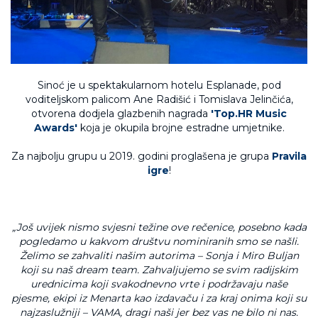
Sinoć je u spektakularnom hotelu Esplanade, pod
voditeljskom palicom Ane Radišić i Tomislava Jelinčića,
otvorena dodjela glazbenih nagrada
'Top.HR Music
Awards'
koja je okupila brojne estradne umjetnike.
Za najbolju grupu u 2019. godini proglašena je grupa
Pravila
igre
!
„Još uvijek nismo svjesni težine ove rečenice, posebno kada
pogledamo u kakvom društvu nominiranih smo se našli.
Želimo se zahvaliti našim autorima – Sonja i Miro Buljan
koji su naš dream team. Zahvaljujemo se svim radijskim
urednicima koji svakodnevno vrte i podržavaju naše
pjesme, ekipi iz Menarta kao izdavaču i za kraj onima koji su
najzaslužniji – VAMA, dragi naši jer bez vas ne bilo ni nas.