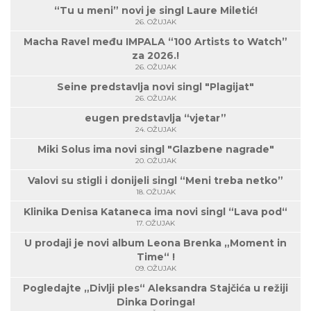
“Tu u meni” novi je singl Laure Miletić!
26. OŽUJAK
Macha Ravel među IMPALA “100 Artists to Watch”
za 2026.!
26. OŽUJAK
Seine predstavlja novi singl "Plagijat"
26. OŽUJAK
eugen predstavlja “vjetar”
24. OŽUJAK
Miki Solus ima novi singl "Glazbene nagrade"
20. OŽUJAK
Valovi su stigli i donijeli singl “Meni treba netko”
18. OŽUJAK
Klinika Denisa Kataneca ima novi singl “Lava pod“
17. OŽUJAK
U prodaji je novi album Leona Brenka „Moment in
Time“ !
09. OŽUJAK
Pogledajte „Divlji ples“ Aleksandra Stajčića u režiji
Dinka Doringa!