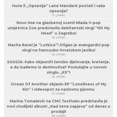
Hoće li „Opsesija“ Lane Mandarić postati i vaša
opsesija?
17. LIPANJ
Novo ime na glazbenoj sceni! Mlada V-pop
umjetnica Zoe predstavila debitantski singl “Hit My
Head” u Zagrebu!
16. LIPANJ
Macha Ravel je “Lutkica”! Stigao je avangardni pop
singl na francusko-hrvatskom jeziku!
16. LIPANJ
SASSJA: Kako objasniti žensko djelovanje, kretanje,
a da izađemo iz deminutiva? Poslušajte u novom
singlu „XX“!
16. LIPANJ
Ocean Of Another objavio EP “Loneliness of My
Kin” i videospot za naslovnu pjesmu
13. LIPANJ
Marina Tomašević na CMC festivalu predstavila je
novi studijski album! „Kad žena zapjeva“ od danas u
prodaji!
09. LIPANJ