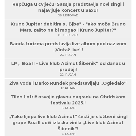
Repčuga u cvijeću! Sassja predstavlja novi singl i
najavljuje koncert u Saxu!
06. LISTOPAD
Kruno Jupiter debitira s „Bjbe" - "ako može Bruno
Mars, zašto ne bi mogao i Kruno Jupiter?"
01. LISTOPAD
Banda turizma predstavlja live album pod nazivom
„Vintaž live“!
26. RUJAN
LP „ Boa II – Live klub Azimut Šibenik“ od danas u
prodaji!
22. RUJAN
Živa Voda i Darko Rundek predstavljaju „Ogledalo“
17. RUJAN
Tilen Lotrič osvojio glavnu nagradu na Ohridskom
festivalu 2025.!
16. RUJAN
„Tako lijepa live klub Azimut“ šesti je službeni singl
grupe Boa II uoči izlaska vinila „Live klub Azimut
Šibenik“!
16. RUJAN