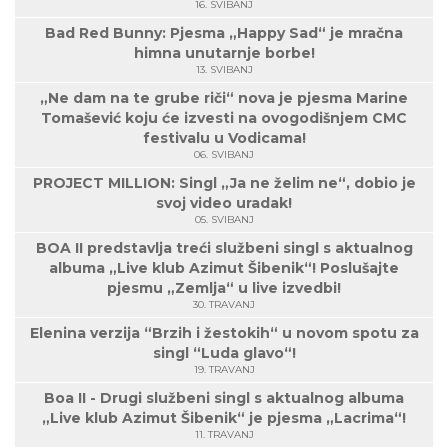
16. SVIBANJ
Bad Red Bunny: Pjesma „Happy Sad“ je mračna
himna unutarnje borbe!
13. SVIBANJ
„Ne dam na te grube riči“ nova je pjesma Marine
Tomašević koju će izvesti na ovogodišnjem CMC
festivalu u Vodicama!
06. SVIBANJ
PROJECT MILLION: Singl „Ja ne želim ne“, dobio je
svoj video uradak!
05. SVIBANJ
BOA II predstavlja treći službeni singl s aktualnog
albuma „Live klub Azimut Šibenik“! Poslušajte
pjesmu „Zemlja“ u live izvedbi!
30. TRAVANJ
Elenina verzija “Brzih i žestokih“ u novom spotu za
singl “Luda glavo“!
19. TRAVANJ
Boa II - Drugi službeni singl s aktualnog albuma
„Live klub Azimut Šibenik“ je pjesma „Lacrima“!
11. TRAVANJ