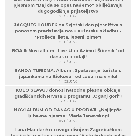
pjesmom "Daj da se opet nađemo" obilježavaju
dugogodišnje prijateljstvo
21. OŽUJAK
JACQUES HOUDEK na Svjetski dan pjesništva s
ponosom predstavlja novu autorsku skladbu -
"Proljeća, ljeta, jeseni, zime"!
21. OŽUJAK
BOA II: Novi album „Live klub Azimut Šibenik“ od
danas u prodaji!
21. OŽUJAK
BANDA TURIZMA: Album „Spašavanje turista u
japankama na Biokovu“ od sada i na vinilu!
14. OŽUJAK
KOLO SLAVUJ donosi narodne plesne običaje
gradišćanskih Hrvata u programu „Oganj gori“!
12. OŽUJAK
NOVI ALBUM OD DANAS U PRODAJI! „Najljepše
ljubavne pjesme“ Vlade Janevskog!
05. OŽUJAK
Lana Mandarić na ovogodišnjem Zagrebačkom
festivalu, nastupa s pjesmom "A što ću kada volim