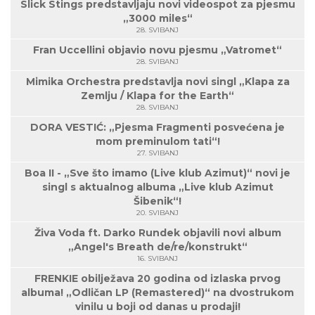
Slick Stings predstavljaju novi videospot za pjesmu
„3000 miles“
28. SVIBANJ
Fran Uccellini objavio novu pjesmu „Vatromet“
28. SVIBANJ
Mimika Orchestra predstavlja novi singl „Klapa za
Zemlju / Klapa for the Earth“
28. SVIBANJ
DORA VESTIĆ: „Pjesma Fragmenti posvećena je
mom preminulom tati“!
27. SVIBANJ
Boa II - „Sve što imamo (Live klub Azimut)“ novi je
singl s aktualnog albuma „Live klub Azimut
Šibenik“!
20. SVIBANJ
Živa Voda ft. Darko Rundek objavili novi album
„Angel's Breath de/re/konstrukt“
16. SVIBANJ
FRENKIE obilježava 20 godina od izlaska prvog
albuma! „Odličan LP (Remastered)“ na dvostrukom
vinilu u boji od danas u prodaji!