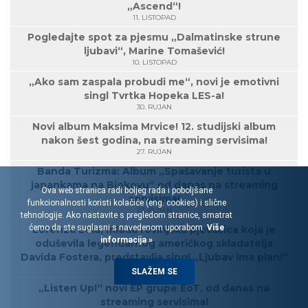
„Ascend“!
11. LISTOPAD
Pogledajte spot za pjesmu „Dalmatinske strune
ljubavi“, Marine Tomašević!
10. LISTOPAD
„Ako sam zaspala probudi me“, novi je emotivni
singl Tvrtka Hopeka LES-a!
30. RUJAN
Novi album Maksima Mrvice! 12. studijski album
nakon šest godina, na streaming servisima!
27. RUJAN
Banda Turizma: Album „Spašavanje turista u
japankama na Biokovu“ od danas na streaming
Ova web stranica radi boljeg rada i poboljšane
servisima!
funkcionalnosti koristi kolačiće (eng. cookies) i slične
27. RUJAN
tehnologije. Ako nastavite s pregledom stranice, smatrat
ćemo da ste suglasni s navedenom uporabom.
Više
Lorenza Lola, mlada rovinjska pjevačica koja je
informacija »
oduševila legendarnog američkog skladatelja
Davida Fostera, predstavlja singl „Ljubav ima plan!“
23. RUJAN
SLAŽEM SE
„Listen Up!“ novi EP grupe EoT, od danas na
streaming servisima!