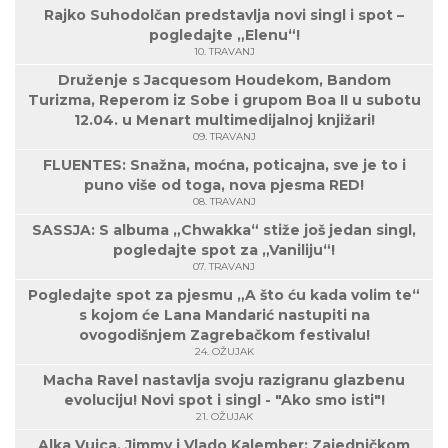
Rajko Suhodolčan predstavlja novi singl i spot –
pogledajte „Elenu“!
10. TRAVANJ
Druženje s Jacquesom Houdekom, Bandom
Turizma, Reperom iz Sobe i grupom Boa II u subotu
12.04. u Menart multimedijalnoj knjižari!
09. TRAVANJ
FLUENTES: Snažna, moćna, poticajna, sve je to i
puno više od toga, nova pjesma RED!
08. TRAVANJ
SASSJA: S albuma „Chwakka“ stiže još jedan singl,
pogledajte spot za „Vaniliju“!
07. TRAVANJ
Pogledajte spot za pjesmu „A što ću kada volim te“
s kojom će Lana Mandarić nastupiti na
ovogodišnjem Zagrebačkom festivalu!
24. OŽUJAK
Macha Ravel nastavlja svoju razigranu glazbenu
evoluciju! Novi spot i singl - "Ako smo isti"!
21. OŽUJAK
Alka Vuica, Jimmy i Vlado Kalember: Zajedničkom