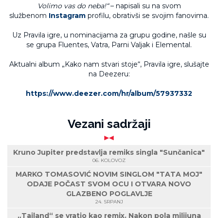
Volimo vas do neba!“
– napisali su na svom
službenom
Instagram
profilu, obrativši se svojim fanovima.
Uz Pravila igre, u nominacijama za grupu godine, našle su
se grupa Fluentes, Vatra, Parni Valjak i Elemental.
Aktualni album „Kako nam stvari stoje“, Pravila igre, slušajte
na Deezeru:
https://www.deezer.com/hr/album/57937332
Vezani sadržaji
Kruno Jupiter predstavlja remiks singla "Sunčanica"
06. KOLOVOZ
MARKO TOMASOVIĆ NOVIM SINGLOM "TATA MOJ"
ODAJE POČAST SVOM OCU I OTVARA NOVO
GLAZBENO POGLAVLJE
24. SRPANJ
„Tajland“ se vratio kao remix. Nakon pola milijuna