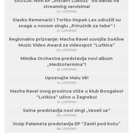
SASSJA: Novi EP „Instant Luksuz“ od danas na
streaming servisima!
22. LISTOPAD
Slavko Remenarić i Tvrtko Hopek Les udružili su
snage u novom singlu „Priručnik za tebe“ !
21. LISTOPAD
Regionalno priznanje: Macha Ravel osvojila SoAlive
Music Video Award za videospot “Lutkica”
20. LISTOPAD
Mimika Orchestra predstavlja novi album
„Medzotermina“!
16. LISTOPAD
Upoznajte Maiu Vë!
14. LISTOPAD
Macha Ravel ovog prosinca stiže u klub Boogaloo!
“Lutkica” uživo u Zagrebu!
10. LISTOPAD
Seine predstavlja novi singl „Veseli se“
09. LISTOPAD
Josip Palameta predstavlja EP “Zaviri pod kožu”
08. LISTOPAD