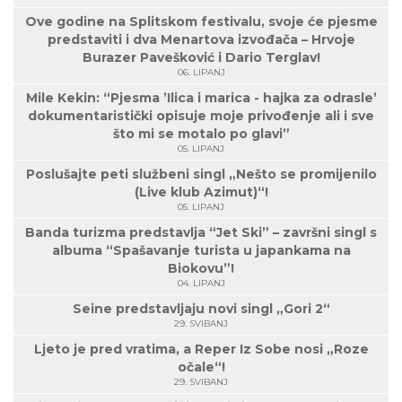
Ove godine na Splitskom festivalu, svoje će pjesme
predstaviti i dva Menartova izvođača – Hrvoje
Burazer Pavešković i Dario Terglav!
06. LIPANJ
Mile Kekin: “Pjesma ’Ilica i marica - hajka za odrasle’
dokumentaristički opisuje moje privođenje ali i sve
što mi se motalo po glavi”
05. LIPANJ
Poslušajte peti službeni singl „Nešto se promijenilo
(Live klub Azimut)“!
05. LIPANJ
Banda turizma predstavlja “Jet Ski” – završni singl s
albuma “Spašavanje turista u japankama na
Biokovu”!
04. LIPANJ
Seine predstavljaju novi singl „Gori 2“
29. SVIBANJ
Ljeto je pred vratima, a Reper Iz Sobe nosi „Roze
očale“!
29. SVIBANJ