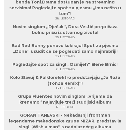
benda Toni.Drama dostupan je na streaming
servisima! Pogledajte spot za pjesmu „Ima nešto u
tom“!
28. LISTOPAD
Novim singlom „Dječak“, Dora Vestić prepričava
bolnu priču iz stvarnog života!
25. LISTOPAD
Bad Red Bunny ponovo šokiraju! Spot za pjesmu
„Done“ usudit će se pogledati samo najhrabriji!
23. LISTOPAD
Pogledajte spot za singl „Osmijeh“ Elene Brnić!
21. LISTOPAD
Kolo Slavuj & Folklorelektro predstavjaju „Ja Roža
(TonZa Remix)“!
18. LISTOPAD
Grupa Fluentes novim singlom „Vrijeme da
krenemo“ najavljuje treći studijski album!
17. LISTOPAD
GORAN TANEVSKI - Nekadašnji frontmen
legendarne makedonske grupe MIZAR, predstavlja
singl „Wish a man“ s nadolazećeg albuma