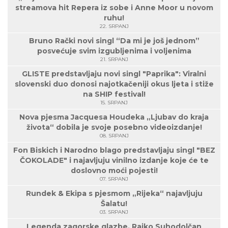
streamova hit Repera iz sobe i Anne Moor u novom
ruhu!
22. SRPANJ
Bruno Rački novi singl “Da mi je još jednom”
posvećuje svim izgubljenima i voljenima
21. SRPANJ
GLISTE predstavljaju novi singl "Paprika": Viralni
slovenski duo donosi najotkačeniji okus ljeta i stiže
na SHIP festival!
15. SRPANJ
Nova pjesma Jacquesa Houdeka „Ljubav do kraja
života“ dobila je svoje posebno videoizdanje!
08. SRPANJ
Fon Biskich i Narodno blago predstavljaju singl "BEZ
ČOKOLADE" i najavljuju vinilno izdanje koje će te
doslovno moći pojesti!
07. SRPANJ
Rundek & Ekipa s pjesmom „Rijeka“ najavljuju
Šalatu!
03. SRPANJ
Legenda zagorske glazbe, Rajko Suhodolčan