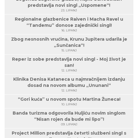
predstavlja novi singl „Uspomene“!
23. LIPANJ
Regionalne glazbenice Raiven i Macha Ravel u
“Tandemu” donose zajednički singl!
16. LIPANJ
Zbog nesnosnih vrućina, Krunu Jupitera udarila je
„Sunčanica“!
15. LIPANJ
Reper iz sobe predstavlja novi singl - Moj život je
san!
12. LIPANJ
Klinika Denisa Kataneca u najmračnijem izdanju
dosad na novom albumu „Ununani“
12. LIPANJ
“Gori kuća” u novom spotu Martina Žuneca!
10. LIPANJ
Banda turizma odgovorila Huljiću novim singlom
“Nisan rojen da bude mi lipo”!
09. LIPANJ
Project Million predstavlja četvrti službeni singl s