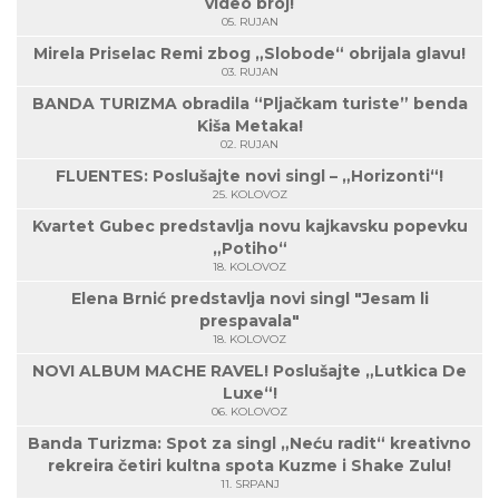
video broj!
05. RUJAN
Mirela Priselac Remi zbog „Slobode“ obrijala glavu!
03. RUJAN
BANDA TURIZMA obradila “Pljačkam turiste” benda
Kiša Metaka!
02. RUJAN
FLUENTES: Poslušajte novi singl – „Horizonti“!
25. KOLOVOZ
Kvartet Gubec predstavlja novu kajkavsku popevku
„Potiho“
18. KOLOVOZ
Elena Brnić predstavlja novi singl "Jesam li
prespavala"
18. KOLOVOZ
NOVI ALBUM MACHE RAVEL! Poslušajte „Lutkica De
Luxe“!
06. KOLOVOZ
Banda Turizma: Spot za singl „Neću radit“ kreativno
rekreira četiri kultna spota Kuzme i Shake Zulu!
11. SRPANJ