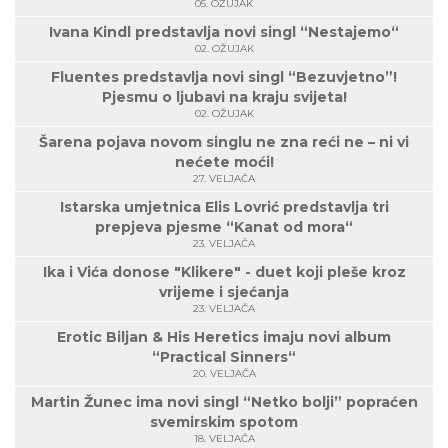
05. OŽUJAK
Ivana Kindl predstavlja novi singl “Nestajemo“
02. OŽUJAK
Fluentes predstavlja novi singl “Bezuvjetno”!
Pjesmu o ljubavi na kraju svijeta!
02. OŽUJAK
Šarena pojava novom singlu ne zna reći ne – ni vi
nećete moći!
27. VELJAČA
Istarska umjetnica Elis Lovrić predstavlja tri
prepjeva pjesme “Kanat od mora“
23. VELJAČA
Ika i Vića donose "Klikere" - duet koji pleše kroz
vrijeme i sjećanja
23. VELJAČA
Erotic Biljan & His Heretics imaju novi album
“Practical Sinners“
20. VELJAČA
Martin Žunec ima novi singl “Netko bolji” popraćen
svemirskim spotom
18. VELJAČA