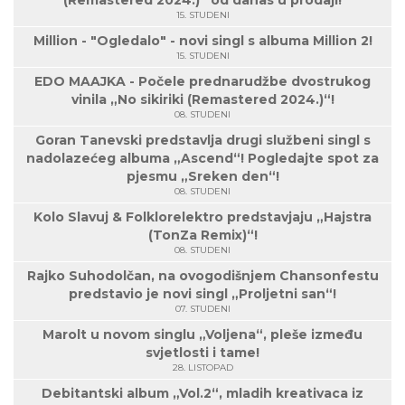
15. STUDENI
Million - "Ogledalo" - novi singl s albuma Million 2!
15. STUDENI
EDO MAAJKA - Počele prednarudžbe dvostrukog
vinila „No sikiriki (Remastered 2024.)“!
08. STUDENI
Goran Tanevski predstavlja drugi službeni singl s
nadolazećeg albuma „Ascend“! Pogledajte spot za
pjesmu „Sreken den“!
08. STUDENI
Kolo Slavuj & Folklorelektro predstavjaju „Hajstra
(TonZa Remix)“!
08. STUDENI
Rajko Suhodolčan, na ovogodišnjem Chansonfestu
predstavio je novi singl „Proljetni san“!
07. STUDENI
Marolt u novom singlu „Voljena“, pleše između
svjetlosti i tame!
28. LISTOPAD
Debitantski album „Vol.2“, mladih kreativaca iz