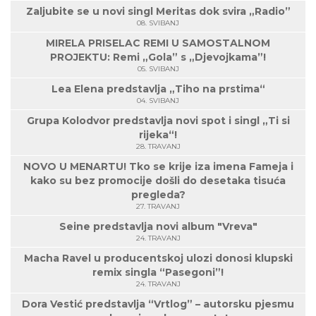
Zaljubite se u novi singl Meritas dok svira „Radio”
08. SVIBANJ
MIRELA PRISELAC REMI U SAMOSTALNOM
PROJEKTU: Remi „Gola” s „Djevojkama”!
05. SVIBANJ
Lea Elena predstavlja „Tiho na prstima“
04. SVIBANJ
Grupa Kolodvor predstavlja novi spot i singl „Ti si
rijeka“!
28. TRAVANJ
NOVO U MENARTU! Tko se krije iza imena Fameja i
kako su bez promocije došli do desetaka tisuća
pregleda?
27. TRAVANJ
Seine predstavlja novi album "Vreva"
24. TRAVANJ
Macha Ravel u producentskoj ulozi donosi klupski
remix singla “Pasegoni”!
24. TRAVANJ
Dora Vestić predstavlja “Vrtlog” – autorsku pjesmu