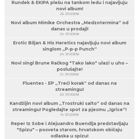
Rundek & EKIPA plešu na tankom ledu i najavljuju
novi album!
25. STUDENI
Novi album Mimike Orchestra „Medzotermina“ od
danas u prodaji!
24. STUDENI
Erotic Biljan & His Heretics najavljuju novi album
singlom „P-p-p Punch“
24. STUDENI
Novi singl Brune Račkog "Tako lako" ulazi u uho –
poslušajte!
21. STUDENI
Fluentes - EP „Treći korak“ od danas na
streamingu!
20. STUDENI
Kandžijin novi album „Trostruki salto“ od danas na
streamingu! Pogledajte spot za pjesmu „Igrice“!
14. STUDENI
Reper Iz Sobe i Alejuandro Buendija predstavljaju
"Spizu" – posveta starom, hrvatskom običaju
odlaska u spizu!