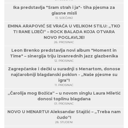
Ika predstavlja "Sram strah i ja"- tiha pjesma za
glasne misli
13. SIJEČANJ
EMINA ARAPOVIĆ SE VRAĆA U VELIKOM STILU: „TKO
TI RANE LIJEČI“ – ROCK BALADA KOJA OTVARA
NOVO POGLAVLJE!
26. PROSINAC
Leon Brenko predstavlja novi album "Moment in
Time" – sinergija triju izvanrednih jazz glazbenika
12. PROSINAC
Zagrepčanke i dečki u suradnji s Menartom, donose
najčarobniji blagdanski poklon - „Naše pjesme su
igra“!
11. PROSINAC
„Čarolija mog Božića“ – u novom singlu Laura Miletić
donosi toplinu blagdana
01. PROSINAC
NOVO U MENARTU! Aleksandar Stajčić – „Treba nam
čudo“!
28. STUDENI