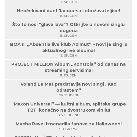
14. STUDENI
Neočekivani duet Jacquesa i obožavateljice!
13. STUDENI
Što to nosi "glava lava"? Otkrijte u novom singlu
eugena
13. STUDENI
BOA II: „Absentia live klub Azimut“ – novi je singl s
aktualnog live albuma!
12. STUDENI
PROJECT MILLION:Album „Kontrola“ od danas na
streaming servisima!
11. STUDENI
Voland Le Mat predstavlja novi singl „Kad
odrastem“
06. STUDENI
“Maxon Universal” — kultni album, splitske grupe
TBF, konačno na dvostrukom vinilu!
05. STUDENI
Macha Ravel iznenadila fanove za Halloween!
31. LISTOPAD