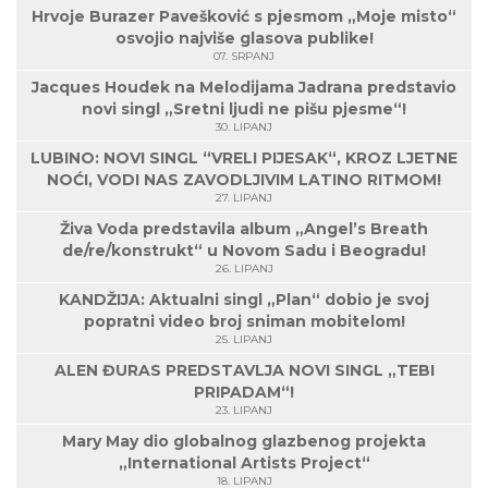
Hrvoje Burazer Pavešković s pjesmom „Moje misto“
osvojio najviše glasova publike!
07. SRPANJ
Jacques Houdek na Melodijama Jadrana predstavio
novi singl „Sretni ljudi ne pišu pjesme“!
30. LIPANJ
LUBINO: NOVI SINGL “VRELI PIJESAK“, KROZ LJETNE
NOĆI, VODI NAS ZAVODLJIVIM LATINO RITMOM!
27. LIPANJ
Živa Voda predstavila album „Angel’s Breath
de/re/konstrukt“ u Novom Sadu i Beogradu!
26. LIPANJ
KANDŽIJA: Aktualni singl „Plan“ dobio je svoj
popratni video broj sniman mobitelom!
25. LIPANJ
ALEN ĐURAS PREDSTAVLJA NOVI SINGL „TEBI
PRIPADAM“!
23. LIPANJ
Mary May dio globalnog glazbenog projekta
„International Artists Project“
18. LIPANJ