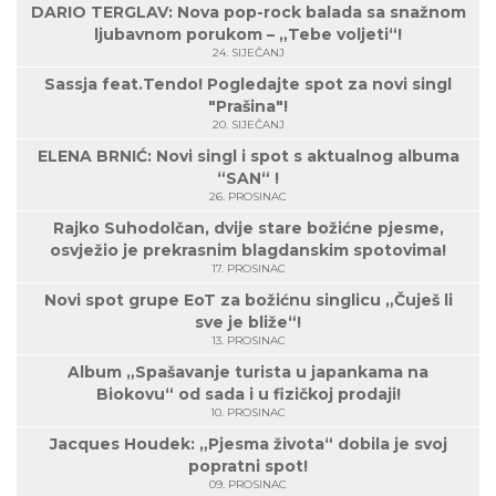
DARIO TERGLAV: Nova pop-rock balada sa snažnom
ljubavnom porukom – „Tebe voljeti“!
24. SIJEČANJ
Sassja feat.Tendo! Pogledajte spot za novi singl
"Prašina"!
20. SIJEČANJ
ELENA BRNIĆ: Novi singl i spot s aktualnog albuma
“SAN“ !
26. PROSINAC
Rajko Suhodolčan, dvije stare božićne pjesme,
osvježio je prekrasnim blagdanskim spotovima!
17. PROSINAC
Novi spot grupe EoT za božićnu singlicu „Čuješ li
sve je bliže“!
13. PROSINAC
Album „Spašavanje turista u japankama na
Biokovu“ od sada i u fizičkoj prodaji!
10. PROSINAC
Jacques Houdek: „Pjesma života“ dobila je svoj
popratni spot!
09. PROSINAC