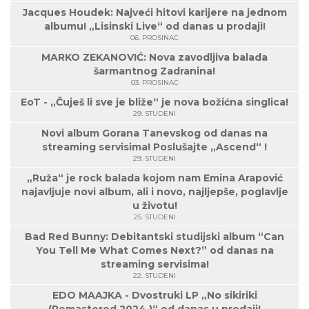
Jacques Houdek: Najveći hitovi karijere na jednom
albumu! „Lisinski Live“ od danas u prodaji!
06. PROSINAC
MARKO ZEKANOVIĆ: Nova zavodljiva balada
šarmantnog Zadranina!
03. PROSINAC
EoT - „Čuješ li sve je bliže“ je nova božićna singlica!
29. STUDENI
Novi album Gorana Tanevskog od danas na
streaming servisima! Poslušajte „Ascend“ !
29. STUDENI
„Ruža“ je rock balada kojom nam Emina Arapović
najavljuje novi album, ali i novo, najljepše, poglavlje
u životu!
25. STUDENI
Bad Red Bunny: Debitantski studijski album “Can
You Tell Me What Comes Next?” od danas na
streaming servisima!
22. STUDENI
EDO MAAJKA - Dvostruki LP „No sikiriki
(Remastered 2024.)“ od danas u prodaji!