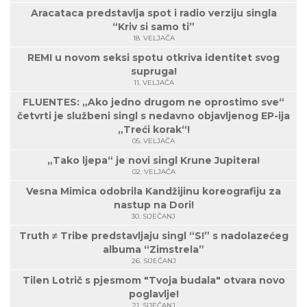
Aracataca predstavlja spot i radio verziju singla
“Kriv si samo ti”
18. VELJAČA
REMI u novom seksi spotu otkriva identitet svog
supruga!
11. VELJAČA
FLUENTES: „Ako jedno drugom ne oprostimo sve“
četvrti je službeni singl s nedavno objavljenog EP-ija
„Treći korak“!
05. VELJAČA
„Tako ljepa“ je novi singl Krune Jupitera!
02. VELJAČA
Vesna Mimica odobrila Kandžijinu koreografiju za
nastup na Dori!
30. SIJEČANJ
Truth ≠ Tribe predstavljaju singl “S!” s nadolazećeg
albuma “Zimstrela”
26. SIJEČANJ
Tilen Lotrič s pjesmom "Tvoja budala" otvara novo
poglavlje!
21. SIJEČANJ