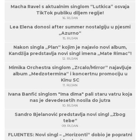
Macha Ravel s aktualnim singlom “Lutkica” osvaja
TikTok publiku diljem regije!
16. RUJAN
Lea Elena donosi after summer nostalgiju u pjesmi
„Azurno“
15. RUJAN
Nakon singla „Plan“ kojim je najavio novi album,
Kandžija predstavlja novi singl imena „Mate Rimac“!
12. RUJAN
Mimika Orchestra singlom „Zrcalo/Mirror“ najavljuje
album „Medzotermina“ i koncertnu promociju u
Kinu SC
11. RUJAN
Ivana Banfić singlom "Ima dima" pali staru vatru koja
nas je devedesetih nosila do jutra
10. RUJAN
Sandro Bjelanović predstavlja novi singl „Zbog
tebe“
09. RUJAN
FLUENTES: Novi singl – „Horizonti“ dobio je popratni