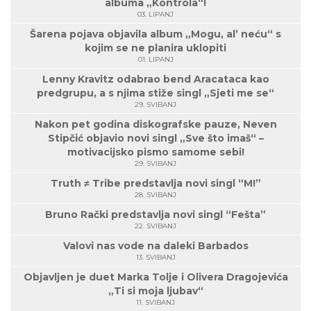
albuma „Kontrola“!
03. LIPANJ
Šarena pojava objavila album „Mogu, al’ neću“ s
kojim se ne planira uklopiti
01. LIPANJ
Lenny Kravitz odabrao bend Aracataca kao
predgrupu, a s njima stiže singl „Sjeti me se“
29. SVIBANJ
Nakon pet godina diskografske pauze, Neven
Stipčić objavio novi singl „Sve što imaš“ –
motivacijsko pismo samome sebi!
29. SVIBANJ
Truth ≠ Tribe predstavlja novi singl “M!”
28. SVIBANJ
Bruno Rački predstavlja novi singl “Fešta”
22. SVIBANJ
Valovi nas vode na daleki Barbados
13. SVIBANJ
Objavljen je duet Marka Tolje i Olivera Dragojevića
„Ti si moja ljubav“
11. SVIBANJ