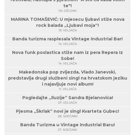
te"!
04. OŽUJAK
MARINA TOMAŠEVIĆ: U mjesecu ljubavi stiže nova
rock balada „Ljubavi moja“!
19. VELJAČA
Banda turizma rasplesala Vintage Industrial Bar!
14. VELJAČA
Nova funk poslastica stiže nam iz pera Repera Iz
Sobe!
14. VELJAČA
Makedonska pop zvijezda, Vlado Janevski,
predstavlja drugi službeni singl na hrvatskom jeziku
i najavljuje novi album!
11. VELJAČA
Pogledajte „Iluzije“ Sandra Bjelanovića!
07. VELJAČA
Pjesma „Škrlak“ novi je singl Kvarteta Gubec!
28. SIJEČANJ
Banda Turizma u Vintage Industrial Baru!
27. SIJEČANJ