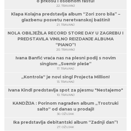
o prkosu i osobnom rastu!
22. TRAVANJ
Klapa Kolajna predstavlja album “Zori zoro bila” –
glazbenu posvetu neretvanskoj baštini!
21. TRAVANJ
NOLA OBILJEŽILA RECORD STORE DAY U ZAGREBU I
PREDSTAVILA VINILNO REIZDANJE ALBUMA
“PIANO”!
20. TRAVANJ
Ivana Banfić vraća nas na plesni podij s novim
singlom „Svemir pleše”
17. TRAVANJ
„Kontrola“ je novi singl Projecta Million!
13. TRAVANJ
Ivana Kindl predstavlja spot za pjesmu "Nestajemo"
10. TRAVANJ
KANDŽIJA : Porinom nagrađen album „Trostruki
salto“ od danas u prodaji!
30. OŽUJAK
Ika predstavlja debitantski album “Zadnji dan”!
27. OŽUJAK