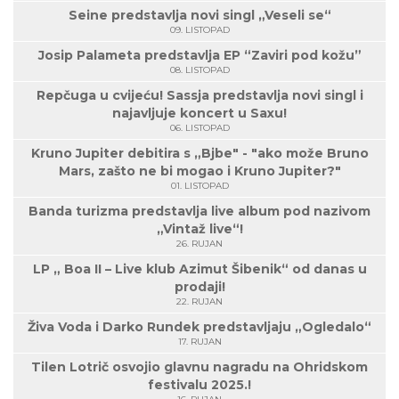
Seine predstavlja novi singl „Veseli se“
09. LISTOPAD
Josip Palameta predstavlja EP “Zaviri pod kožu”
08. LISTOPAD
Repčuga u cvijeću! Sassja predstavlja novi singl i
najavljuje koncert u Saxu!
06. LISTOPAD
Kruno Jupiter debitira s „Bjbe" - "ako može Bruno
Mars, zašto ne bi mogao i Kruno Jupiter?"
01. LISTOPAD
Banda turizma predstavlja live album pod nazivom
„Vintaž live“!
26. RUJAN
LP „ Boa II – Live klub Azimut Šibenik“ od danas u
prodaji!
22. RUJAN
Živa Voda i Darko Rundek predstavljaju „Ogledalo“
17. RUJAN
Tilen Lotrič osvojio glavnu nagradu na Ohridskom
festivalu 2025.!