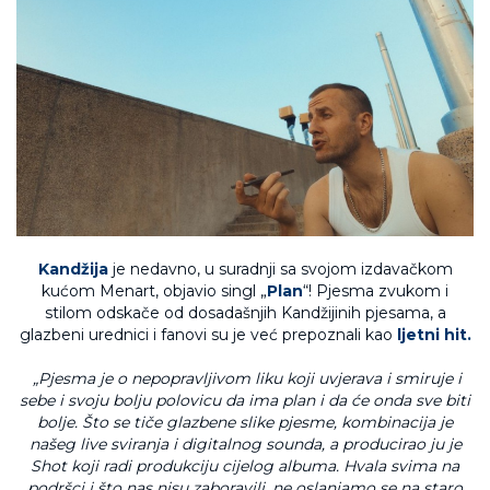
Kandžija
je nedavno, u suradnji sa svojom izdavačkom
kućom Menart, objavio singl „
Plan
“! Pjesma zvukom i
stilom odskače od dosadašnjih Kandžijinih pjesama, a
glazbeni urednici i fanovi su je već prepoznali kao
ljetni hit.
„Pjesma je o nepopravljivom liku koji uvjerava i smiruje i
sebe i svoju bolju polovicu da ima plan i da će onda sve biti
bolje. Što se tiče glazbene slike pjesme, kombinacija je
našeg live sviranja i digitalnog sounda, a producirao ju je
Shot koji radi produkciju cijelog albuma. Hvala svima na
podršci i što nas nisu zaboravili, ne oslanjamo se na staro