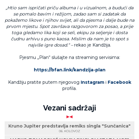
„Htio sam ispričati priču albuma i u vizualnom, a budući da
se pomalo bavim i režijom, zadao sam si zadatak da
pokažemo likove i njihov svijet, ali da pjesma i dalje bude na
prvom mjestu. Spot završava razgovorom za posao, a prije
toga gledamo lika koji se seli, ekipu za seljenje i dosta
čudnu arhivu s puno kaosa. Mislim da nam je to spot s
najviše igre dosad.“ –
rekao je Kandžija.
Pjesmu „Plan“ slušajte na streaming servisima:
https://bfan.link/kandzija-plan
Kandžiju pratite putem njegovog
Instagram
i
Facebook
profila.
Vezani sadržaji
Kruno Jupiter predstavlja remiks singla "Sunčanica"
06. KOLOVOZ