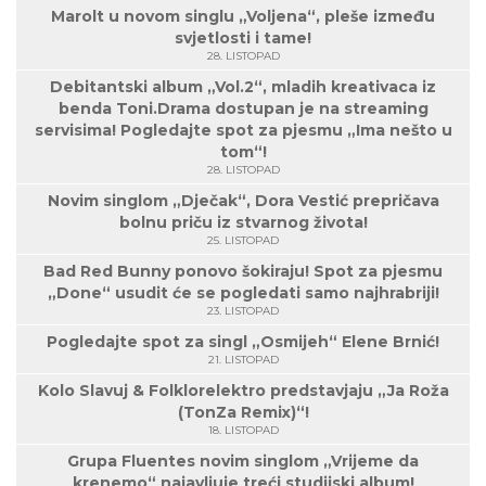
Marolt u novom singlu „Voljena“, pleše između
svjetlosti i tame!
28. LISTOPAD
Debitantski album „Vol.2“, mladih kreativaca iz
benda Toni.Drama dostupan je na streaming
servisima! Pogledajte spot za pjesmu „Ima nešto u
tom“!
28. LISTOPAD
Novim singlom „Dječak“, Dora Vestić prepričava
bolnu priču iz stvarnog života!
25. LISTOPAD
Bad Red Bunny ponovo šokiraju! Spot za pjesmu
„Done“ usudit će se pogledati samo najhrabriji!
23. LISTOPAD
Pogledajte spot za singl „Osmijeh“ Elene Brnić!
21. LISTOPAD
Kolo Slavuj & Folklorelektro predstavjaju „Ja Roža
(TonZa Remix)“!
18. LISTOPAD
Grupa Fluentes novim singlom „Vrijeme da
krenemo“ najavljuje treći studijski album!