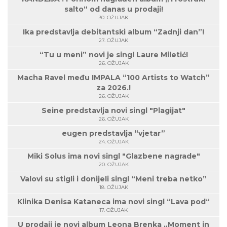
salto“ od danas u prodaji!
30. OŽUJAK
Ika predstavlja debitantski album “Zadnji dan”!
27. OŽUJAK
“Tu u meni” novi je singl Laure Miletić!
26. OŽUJAK
Macha Ravel među IMPALA “100 Artists to Watch”
za 2026.!
26. OŽUJAK
Seine predstavlja novi singl "Plagijat"
26. OŽUJAK
eugen predstavlja “vjetar”
24. OŽUJAK
Miki Solus ima novi singl "Glazbene nagrade"
20. OŽUJAK
Valovi su stigli i donijeli singl “Meni treba netko”
18. OŽUJAK
Klinika Denisa Kataneca ima novi singl “Lava pod“
17. OŽUJAK
U prodaji je novi album Leona Brenka „Moment in