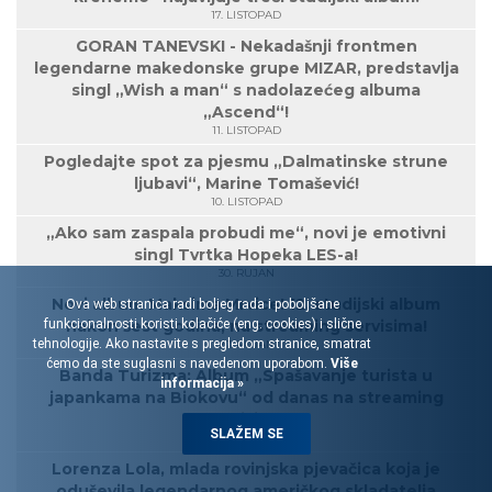
17. LISTOPAD
GORAN TANEVSKI - Nekadašnji frontmen
legendarne makedonske grupe MIZAR, predstavlja
singl „Wish a man“ s nadolazećeg albuma
„Ascend“!
11. LISTOPAD
Pogledajte spot za pjesmu „Dalmatinske strune
ljubavi“, Marine Tomašević!
10. LISTOPAD
„Ako sam zaspala probudi me“, novi je emotivni
singl Tvrtka Hopeka LES-a!
30. RUJAN
Novi album Maksima Mrvice! 12. studijski album
Ova web stranica radi boljeg rada i poboljšane
funkcionalnosti koristi kolačiće (eng. cookies) i slične
nakon šest godina, na streaming servisima!
tehnologije. Ako nastavite s pregledom stranice, smatrat
27. RUJAN
ćemo da ste suglasni s navedenom uporabom.
Više
Banda Turizma: Album „Spašavanje turista u
informacija »
japankama na Biokovu“ od danas na streaming
servisima!
SLAŽEM SE
27. RUJAN
Lorenza Lola, mlada rovinjska pjevačica koja je
oduševila legendarnog američkog skladatelja