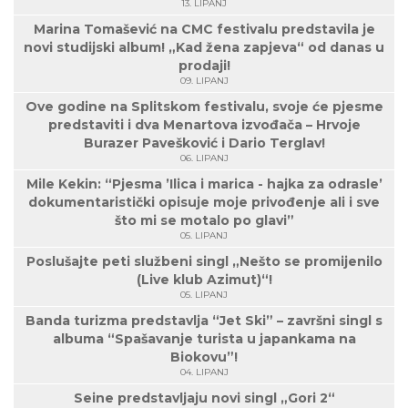
13. LIPANJ
Marina Tomašević na CMC festivalu predstavila je
novi studijski album! „Kad žena zapjeva“ od danas u
prodaji!
09. LIPANJ
Ove godine na Splitskom festivalu, svoje će pjesme
predstaviti i dva Menartova izvođača – Hrvoje
Burazer Pavešković i Dario Terglav!
06. LIPANJ
Mile Kekin: “Pjesma ’Ilica i marica - hajka za odrasle’
dokumentaristički opisuje moje privođenje ali i sve
što mi se motalo po glavi”
05. LIPANJ
Poslušajte peti službeni singl „Nešto se promijenilo
(Live klub Azimut)“!
05. LIPANJ
Banda turizma predstavlja “Jet Ski” – završni singl s
albuma “Spašavanje turista u japankama na
Biokovu”!
04. LIPANJ
Seine predstavljaju novi singl „Gori 2“