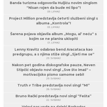
Banda turizma odgovorila Huljiću novim singlom
“Nisan rojen da bude mi lipo”!
09. LIPANJ
Project Million predstavlja četvrti službeni singl s
albuma „Kontrola“!
03. LIPANJ
Šarena pojava objavila album „Mogu, al’ neću“ s
kojim se ne planira uklopiti
01. LIPANJ
Lenny Kravitz odabrao bend Aracataca kao
predgrupu, a s njima stiže singl „Sjeti me se“
29. SVIBANJ
Nakon pet godina diskografske pauze, Neven
Stipčić objavio novi singl „Sve što imaš“ –
motivacijsko pismo samome sebi!
29. SVIBANJ
Truth ≠ Tribe predstavlja novi singl “M!”
28. SVIBANJ
Bruno Rački predstavlja novi singl “Fešta”
22. SVIBANJ
Valovi nas vode na daleki Barbados