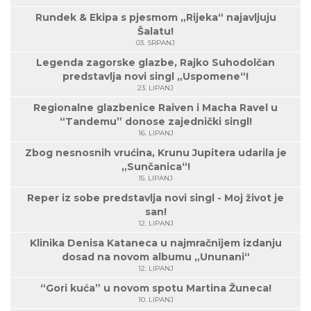
Rundek & Ekipa s pjesmom „Rijeka“ najavljuju
Šalatu!
03. SRPANJ
Legenda zagorske glazbe, Rajko Suhodolčan
predstavlja novi singl „Uspomene“!
23. LIPANJ
Regionalne glazbenice Raiven i Macha Ravel u
“Tandemu” donose zajednički singl!
16. LIPANJ
Zbog nesnosnih vrućina, Krunu Jupitera udarila je
„Sunčanica“!
15. LIPANJ
Reper iz sobe predstavlja novi singl - Moj život je
san!
12. LIPANJ
Klinika Denisa Kataneca u najmračnijem izdanju
dosad na novom albumu „Ununani“
12. LIPANJ
“Gori kuća” u novom spotu Martina Žuneca!
10. LIPANJ