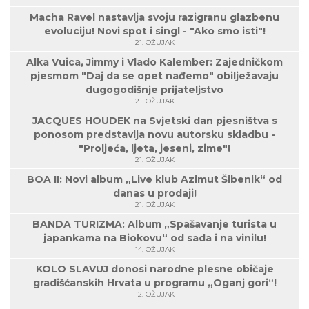
Macha Ravel nastavlja svoju razigranu glazbenu
evoluciju! Novi spot i singl - "Ako smo isti"!
21. OŽUJAK
Alka Vuica, Jimmy i Vlado Kalember: Zajedničkom
pjesmom "Daj da se opet nađemo" obilježavaju
dugogodišnje prijateljstvo
21. OŽUJAK
JACQUES HOUDEK na Svjetski dan pjesništva s
ponosom predstavlja novu autorsku skladbu -
"Proljeća, ljeta, jeseni, zime"!
21. OŽUJAK
BOA II: Novi album „Live klub Azimut Šibenik“ od
danas u prodaji!
21. OŽUJAK
BANDA TURIZMA: Album „Spašavanje turista u
japankama na Biokovu“ od sada i na vinilu!
14. OŽUJAK
KOLO SLAVUJ donosi narodne plesne običaje
gradišćanskih Hrvata u programu „Oganj gori“!
12. OŽUJAK