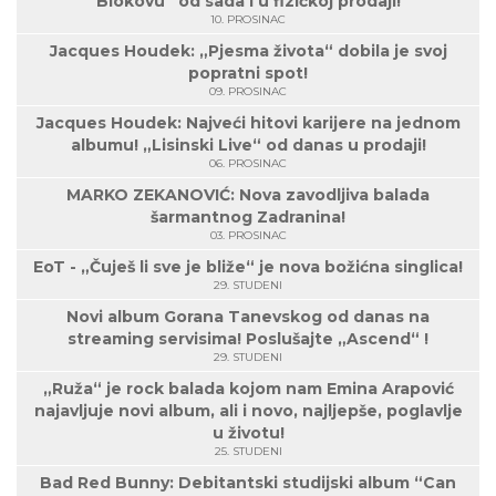
Biokovu“ od sada i u fizičkoj prodaji!
10. PROSINAC
Jacques Houdek: „Pjesma života“ dobila je svoj
popratni spot!
09. PROSINAC
Jacques Houdek: Najveći hitovi karijere na jednom
albumu! „Lisinski Live“ od danas u prodaji!
06. PROSINAC
MARKO ZEKANOVIĆ: Nova zavodljiva balada
šarmantnog Zadranina!
03. PROSINAC
EoT - „Čuješ li sve je bliže“ je nova božićna singlica!
29. STUDENI
Novi album Gorana Tanevskog od danas na
streaming servisima! Poslušajte „Ascend“ !
29. STUDENI
„Ruža“ je rock balada kojom nam Emina Arapović
najavljuje novi album, ali i novo, najljepše, poglavlje
u životu!
25. STUDENI
Bad Red Bunny: Debitantski studijski album “Can