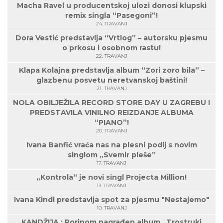
Macha Ravel u producentskoj ulozi donosi klupski
remix singla “Pasegoni”!
24. TRAVANJ
Dora Vestić predstavlja “Vrtlog” – autorsku pjesmu
o prkosu i osobnom rastu!
22. TRAVANJ
Klapa Kolajna predstavlja album “Zori zoro bila” –
glazbenu posvetu neretvanskoj baštini!
21. TRAVANJ
NOLA OBILJEŽILA RECORD STORE DAY U ZAGREBU I
PREDSTAVILA VINILNO REIZDANJE ALBUMA
“PIANO”!
20. TRAVANJ
Ivana Banfić vraća nas na plesni podij s novim
singlom „Svemir pleše”
17. TRAVANJ
„Kontrola“ je novi singl Projecta Million!
13. TRAVANJ
Ivana Kindl predstavlja spot za pjesmu "Nestajemo"
10. TRAVANJ
KANDŽIJA : Porinom nagrađen album „Trostruki