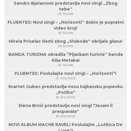
Sandro Bjelanović predstavlja novi singl „Zbog
tebe“
09. RUJAN
FLUENTES: Novi singl – „Horizonti“ dobio je popratni
video broj!
05. RUJAN
Mirela Priselac Remi zbog „Slobode“ obrijala glavu!
03. RUJAN
BANDA TURIZMA obradila “Pljačkam turiste” benda
Kiša Metaka!
02. RUJAN
FLUENTES: Poslušajte novi singl – „Horizonti“!
25. KOLOVOZ
Kvartet Gubec predstavlja novu kajkavsku popevku
„Potiho“
18. KOLOVOZ
Elena Brnić predstavlja novi singl "Jesam li
prespavala"
18. KOLOVOZ
NOVI ALBUM MACHE RAVEL! Poslušajte „Lutkica De
Luxe“!