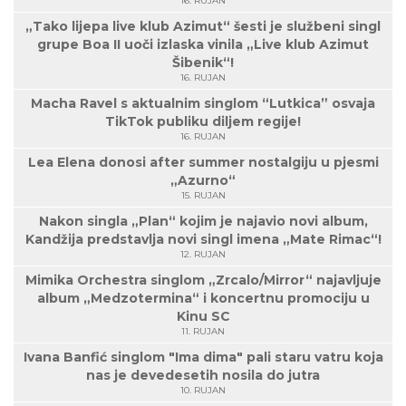
16. RUJAN
„Tako lijepa live klub Azimut“ šesti je službeni singl
grupe Boa II uoči izlaska vinila „Live klub Azimut
Šibenik“!
16. RUJAN
Macha Ravel s aktualnim singlom “Lutkica” osvaja
TikTok publiku diljem regije!
16. RUJAN
Lea Elena donosi after summer nostalgiju u pjesmi
„Azurno“
15. RUJAN
Nakon singla „Plan“ kojim je najavio novi album,
Kandžija predstavlja novi singl imena „Mate Rimac“!
12. RUJAN
Mimika Orchestra singlom „Zrcalo/Mirror“ najavljuje
album „Medzotermina“ i koncertnu promociju u
Kinu SC
11. RUJAN
Ivana Banfić singlom "Ima dima" pali staru vatru koja
nas je devedesetih nosila do jutra
10. RUJAN