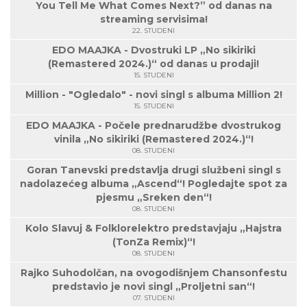
You Tell Me What Comes Next?” od danas na
streaming servisima!
22. STUDENI
EDO MAAJKA - Dvostruki LP „No sikiriki
(Remastered 2024.)“ od danas u prodaji!
15. STUDENI
Million - "Ogledalo" - novi singl s albuma Million 2!
15. STUDENI
EDO MAAJKA - Počele prednarudžbe dvostrukog
vinila „No sikiriki (Remastered 2024.)“!
08. STUDENI
Goran Tanevski predstavlja drugi službeni singl s
nadolazećeg albuma „Ascend“! Pogledajte spot za
pjesmu „Sreken den“!
08. STUDENI
Kolo Slavuj & Folklorelektro predstavjaju „Hajstra
(TonZa Remix)“!
08. STUDENI
Rajko Suhodolčan, na ovogodišnjem Chansonfestu
predstavio je novi singl „Proljetni san“!
07. STUDENI