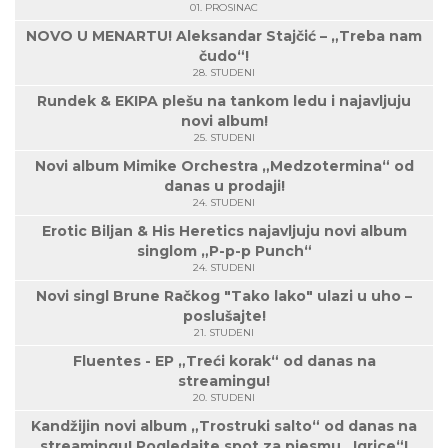
01. PROSINAC
NOVO U MENARTU! Aleksandar Stajčić – „Treba nam
čudo“!
28. STUDENI
Rundek & EKIPA plešu na tankom ledu i najavljuju
novi album!
25. STUDENI
Novi album Mimike Orchestra „Medzotermina“ od
danas u prodaji!
24. STUDENI
Erotic Biljan & His Heretics najavljuju novi album
singlom „P-p-p Punch“
24. STUDENI
Novi singl Brune Račkog "Tako lako" ulazi u uho –
poslušajte!
21. STUDENI
Fluentes - EP „Treći korak“ od danas na
streamingu!
20. STUDENI
Kandžijin novi album „Trostruki salto“ od danas na
streamingu! Pogledajte spot za pjesmu „Igrice“!