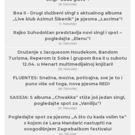
19. TRAVANJ
Boa II - Drugi službeni singl s aktualnog albuma
„Live klub Azimut Šibenik“ je pjesma „Lacrima“!
11. TRAVANJ
Rajko Suhodolčan predstavlja novi singl i spot –
pogledajte „Elenu“!
10. TRAVANJ
Druženje s Jacquesom Houdekom, Bandom
Turizma, Reperom iz Sobe i grupom Boa II u subotu
12.04. u Menart multimedijalnoj knjižari!
09. TRAVANJ
FLUENTES: Snažna, moćna, poticajna, sve je to i
puno više od toga, nova pjesma RED!
08. TRAVANJ
SASSJA: S albuma „Chwakka“ stiže još jedan singl,
pogledajte spot za „Vaniliju“!
07. TRAVANJ
Pogledajte spot za pjesmu „A što ću kada volim te“
s kojom će Lana Mandarić nastupiti na
ovogodišnjem Zagrebačkom festivalu!
24. OŽUJAK