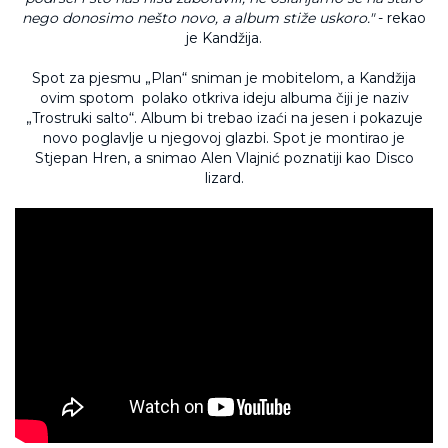
nego
donosimo nešto novo, a album stiže uskoro."
-
rekao
je Kandžija.
Spot za pjesmu „Plan“ sniman je mobitelom, a Kandžija
ovim spotom polako otkriva ideju albuma čiji je naziv
„Trostruki salto“. Album bi trebao izaći na jesen i pokazuje
novo poglavlje u njegovoj glazbi. Spot je montirao je
Stjepan Hren, a snimao Alen Vlajnić poznatiji kao Disco
lizard.