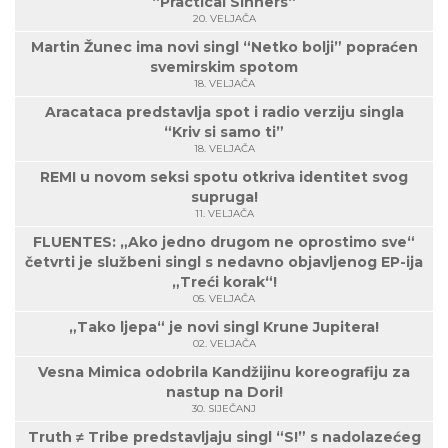
“Practical Sinners“
20. VELJAČA
Martin Žunec ima novi singl “Netko bolji” popraćen
svemirskim spotom
18. VELJAČA
Aracataca predstavlja spot i radio verziju singla
“Kriv si samo ti”
18. VELJAČA
REMI u novom seksi spotu otkriva identitet svog
supruga!
11. VELJAČA
FLUENTES: „Ako jedno drugom ne oprostimo sve“
četvrti je službeni singl s nedavno objavljenog EP-ija
„Treći korak“!
05. VELJAČA
„Tako ljepa“ je novi singl Krune Jupitera!
02. VELJAČA
Vesna Mimica odobrila Kandžijinu koreografiju za
nastup na Dori!
30. SIJEČANJ
Truth ≠ Tribe predstavljaju singl “S!” s nadolazećeg