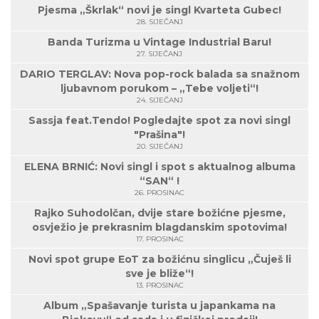
Pjesma „Škrlak“ novi je singl Kvarteta Gubec!
28. SIJEČANJ
Banda Turizma u Vintage Industrial Baru!
27. SIJEČANJ
DARIO TERGLAV: Nova pop-rock balada sa snažnom
ljubavnom porukom – „Tebe voljeti“!
24. SIJEČANJ
Sassja feat.Tendo! Pogledajte spot za novi singl
"Prašina"!
20. SIJEČANJ
ELENA BRNIĆ: Novi singl i spot s aktualnog albuma
“SAN“ !
26. PROSINAC
Rajko Suhodolčan, dvije stare božićne pjesme,
osvježio je prekrasnim blagdanskim spotovima!
17. PROSINAC
Novi spot grupe EoT za božićnu singlicu „Čuješ li
sve je bliže“!
13. PROSINAC
Album „Spašavanje turista u japankama na