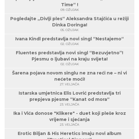
Time“ !
09. OŽUJAK
Pogledajte „Divlji ples“ Aleksandra Stajčića u režiji
Dinka Doringa!
05. OŽUJAK
Ivana Kindl predstavlja novi singl “Nestajemo“
02. OŽUJAK
Fluentes predstavlja novi singl “Bezuvjetno”!
Pjesmu o ljubavi na kraju svijeta!
02. OŽUJAK
Šarena pojava novom singlu ne zna reći ne – ni vi
nećete moći!
27. VELJAČA
Istarska umjetnica Elis Lovrić predstavlja tri
prepjeva pjesme “Kanat od mora“
23. VELJAČA
Ika i Vića donose "Klikere" - duet koji pleše kroz
vrijeme i sjećanja
23. VELJAČA
Erotic Biljan & His Heretics imaju novi album