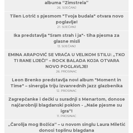
albuma “Zimstrela”
26. SIJEČANJ
Tilen Lotrič s pjesmom "Tvoja budala" otvara novo
poglavlje!
21. SIJEČANJ
Ika predstavlja "Sram strah i ja"- tiha pjesma za
glasne misli
13. SIJEČANJ
EMINA ARAPOVIĆ SE VRAĆA U VELIKOM STILU: „TKO
TI RANE LIJEČI“ – ROCK BALADA KOJA OTVARA
NOVO POGLAVLJE!
26. PROSINAC
Leon Brenko predstavlja novi album "Moment in
Time" – sinergija triju izvanrednih jazz glazbenika
12. PROSINAC
Zagrepčanke i dečki u suradnji s Menartom, donose
najčarobniji blagdanski poklon - „Naše pjesme su
igra“!
11. PROSINAC
„Čarolija mog Božića“ – u novom singlu Laura Miletić
donosi toplinu blagdana