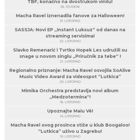
TBF, konačno na dvostrukom vinilu!
05. STUDENI
Macha Ravel iznenadila fanove za Halloween!
31. LISTOPAD
SASSJA: Novi EP „Instant Luksuz“ od danas na
streaming servisima!
22. LISTOPAD
Slavko Remenarić i Tvrtko Hopek Les udružili su
snage u novom singlu „Priručnik za tebe“ !
21. LISTOPAD
Regionalno priznanje: Macha Ravel osvojila SoAlive
Music Video Award za videospot “Lutkica”
20. LISTOPAD
Mimika Orchestra predstavlja novi album
„Medzotermina“!
16. LISTOPAD
Upoznajte Maiu Vë!
14. LISTOPAD
Macha Ravel ovog prosinca stiže u klub Boogaloo!
“Lutkica” uživo u Zagrebu!
10. LISTOPAD