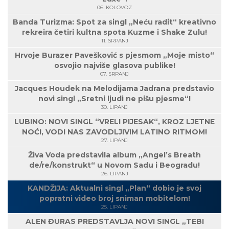
06. KOLOVOZ
Banda Turizma: Spot za singl „Neću radit“ kreativno
rekreira četiri kultna spota Kuzme i Shake Zulu!
11. SRPANJ
Hrvoje Burazer Pavešković s pjesmom „Moje misto“
osvojio najviše glasova publike!
07. SRPANJ
Jacques Houdek na Melodijama Jadrana predstavio
novi singl „Sretni ljudi ne pišu pjesme“!
30. LIPANJ
LUBINO: NOVI SINGL “VRELI PIJESAK“, KROZ LJETNE
NOĆI, VODI NAS ZAVODLJIVIM LATINO RITMOM!
27. LIPANJ
Živa Voda predstavila album „Angel’s Breath
de/re/konstrukt“ u Novom Sadu i Beogradu!
26. LIPANJ
KANDŽIJA: Aktualni singl „Plan“ dobio je svoj
popratni video broj sniman mobitelom!
25. LIPANJ
ALEN ĐURAS PREDSTAVLJA NOVI SINGL „TEBI