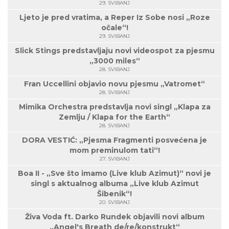
29. SVIBANJ
Ljeto je pred vratima, a Reper Iz Sobe nosi „Roze
očale“!
29. SVIBANJ
Slick Stings predstavljaju novi videospot za pjesmu
„3000 miles“
28. SVIBANJ
Fran Uccellini objavio novu pjesmu „Vatromet“
28. SVIBANJ
Mimika Orchestra predstavlja novi singl „Klapa za
Zemlju / Klapa for the Earth“
28. SVIBANJ
DORA VESTIĆ: „Pjesma Fragmenti posvećena je
mom preminulom tati“!
27. SVIBANJ
Boa II - „Sve što imamo (Live klub Azimut)“ novi je
singl s aktualnog albuma „Live klub Azimut
Šibenik“!
20. SVIBANJ
Živa Voda ft. Darko Rundek objavili novi album
„Angel's Breath de/re/konstrukt“