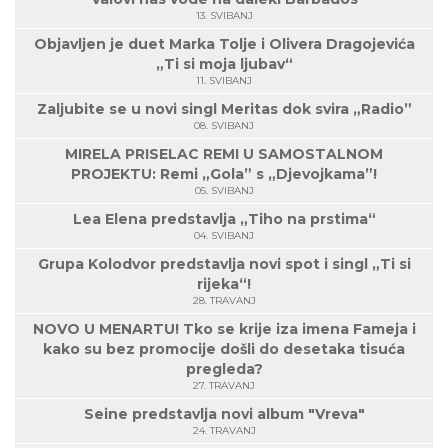
13. SVIBANJ
Objavljen je duet Marka Tolje i Olivera Dragojevića
„Ti si moja ljubav“
11. SVIBANJ
Zaljubite se u novi singl Meritas dok svira „Radio”
08. SVIBANJ
MIRELA PRISELAC REMI U SAMOSTALNOM
PROJEKTU: Remi „Gola” s „Djevojkama”!
05. SVIBANJ
Lea Elena predstavlja „Tiho na prstima“
04. SVIBANJ
Grupa Kolodvor predstavlja novi spot i singl „Ti si
rijeka“!
28. TRAVANJ
NOVO U MENARTU! Tko se krije iza imena Fameja i
kako su bez promocije došli do desetaka tisuća
pregleda?
27. TRAVANJ
Seine predstavlja novi album "Vreva"
24. TRAVANJ