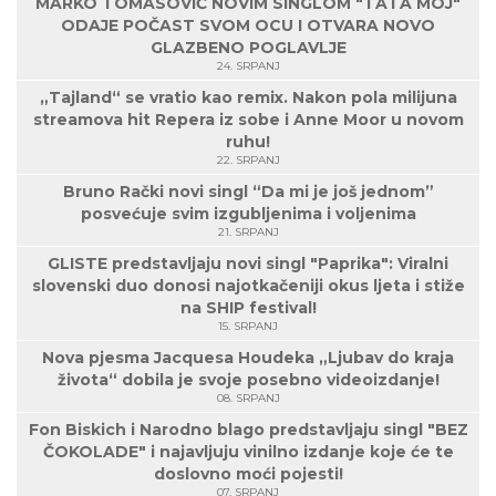
MARKO TOMASOVIĆ NOVIM SINGLOM "TATA MOJ"
ODAJE POČAST SVOM OCU I OTVARA NOVO
GLAZBENO POGLAVLJE
24. SRPANJ
„Tajland“ se vratio kao remix. Nakon pola milijuna
streamova hit Repera iz sobe i Anne Moor u novom
ruhu!
22. SRPANJ
Bruno Rački novi singl “Da mi je još jednom”
posvećuje svim izgubljenima i voljenima
21. SRPANJ
GLISTE predstavljaju novi singl "Paprika": Viralni
slovenski duo donosi najotkačeniji okus ljeta i stiže
na SHIP festival!
15. SRPANJ
Nova pjesma Jacquesa Houdeka „Ljubav do kraja
života“ dobila je svoje posebno videoizdanje!
08. SRPANJ
Fon Biskich i Narodno blago predstavljaju singl "BEZ
ČOKOLADE" i najavljuju vinilno izdanje koje će te
doslovno moći pojesti!
07. SRPANJ