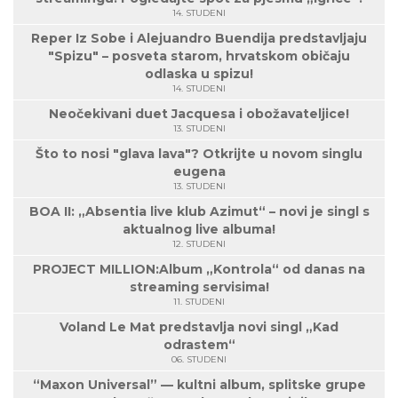
14. STUDENI
Reper Iz Sobe i Alejuandro Buendija predstavljaju
"Spizu" – posveta starom, hrvatskom običaju
odlaska u spizu!
14. STUDENI
Neočekivani duet Jacquesa i obožavateljice!
13. STUDENI
Što to nosi "glava lava"? Otkrijte u novom singlu
eugena
13. STUDENI
BOA II: „Absentia live klub Azimut“ – novi je singl s
aktualnog live albuma!
12. STUDENI
PROJECT MILLION:Album „Kontrola“ od danas na
streaming servisima!
11. STUDENI
Voland Le Mat predstavlja novi singl „Kad
odrastem“
06. STUDENI
“Maxon Universal” — kultni album, splitske grupe