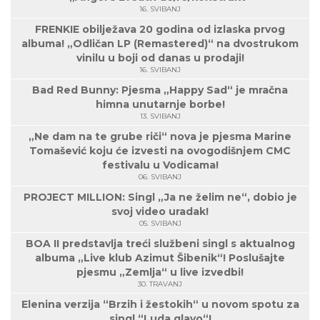
16. SVIBANJ
FRENKIE obilježava 20 godina od izlaska prvog
albuma! „Odličan LP (Remastered)“ na dvostrukom
vinilu u boji od danas u prodaji!
16. SVIBANJ
Bad Red Bunny: Pjesma „Happy Sad“ je mračna
himna unutarnje borbe!
13. SVIBANJ
„Ne dam na te grube riči“ nova je pjesma Marine
Tomašević koju će izvesti na ovogodišnjem CMC
festivalu u Vodicama!
06. SVIBANJ
PROJECT MILLION: Singl „Ja ne želim ne“, dobio je
svoj video uradak!
05. SVIBANJ
BOA II predstavlja treći službeni singl s aktualnog
albuma „Live klub Azimut Šibenik“! Poslušajte
pjesmu „Zemlja“ u live izvedbi!
30. TRAVANJ
Elenina verzija “Brzih i žestokih“ u novom spotu za
singl “Luda glavo“!