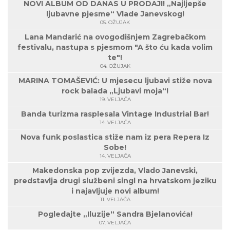
NOVI ALBUM OD DANAS U PRODAJI! „Najljepše
ljubavne pjesme“ Vlade Janevskog!
05. OŽUJAK
Lana Mandarić na ovogodišnjem Zagrebačkom
festivalu, nastupa s pjesmom "A što ću kada volim
te"!
04. OŽUJAK
MARINA TOMAŠEVIĆ: U mjesecu ljubavi stiže nova
rock balada „Ljubavi moja“!
19. VELJAČA
Banda turizma rasplesala Vintage Industrial Bar!
14. VELJAČA
Nova funk poslastica stiže nam iz pera Repera Iz
Sobe!
14. VELJAČA
Makedonska pop zvijezda, Vlado Janevski,
predstavlja drugi službeni singl na hrvatskom jeziku
i najavljuje novi album!
11. VELJAČA
Pogledajte „Iluzije“ Sandra Bjelanovića!
07. VELJAČA