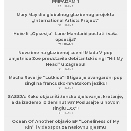
PRIPADAM“!
23. LIPANJ
Mary May dio globalnog glazbenog projekta
„International Artists Project“
18. LIPANJ
Hoće li „Opsesija“ Lane Mandarić postati i vaša
opsesija?
17. LIPANJ
Novo ime na glazbenoj sceni! Mlada V-pop
umjetnica Zoe predstavila debitantski singl “Hit My
Head” u Zagrebu!
16. LIPANJ
Macha Ravel je “Lutkica”! Stigao je avangardni pop
singl na francusko-hrvatskom jeziku!
16. LIPANJ
SASSJA: Kako objasniti žensko djelovanje, kretanje,
a da izađemo iz deminutiva? Poslušajte u novom
singlu „XX“!
16. LIPANJ
Ocean Of Another objavio EP “Loneliness of My
Kin” i videospot za naslovnu pjesmu