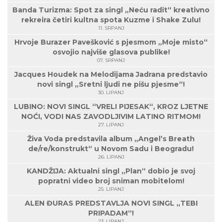
Banda Turizma: Spot za singl „Neću radit“ kreativno
rekreira četiri kultna spota Kuzme i Shake Zulu!
11. SRPANJ
Hrvoje Burazer Pavešković s pjesmom „Moje misto“
osvojio najviše glasova publike!
07. SRPANJ
Jacques Houdek na Melodijama Jadrana predstavio
novi singl „Sretni ljudi ne pišu pjesme“!
30. LIPANJ
LUBINO: NOVI SINGL “VRELI PIJESAK“, KROZ LJETNE
NOĆI, VODI NAS ZAVODLJIVIM LATINO RITMOM!
27. LIPANJ
Živa Voda predstavila album „Angel’s Breath
de/re/konstrukt“ u Novom Sadu i Beogradu!
26. LIPANJ
KANDŽIJA: Aktualni singl „Plan“ dobio je svoj
popratni video broj sniman mobitelom!
25. LIPANJ
ALEN ĐURAS PREDSTAVLJA NOVI SINGL „TEBI
PRIPADAM“!
23. LIPANJ