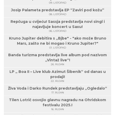
09. LISTOPAD
Josip Palameta predstavlja EP “Zaviri pod kožu”
08. LISTOPAD
Repčuga u cvijeću! Sassja predstavlja novi singl i
najavljuje koncert u Saxu!
06. LISTOPAD
Kruno Jupiter debitira s „Bjbe" - "ako može Bruno
Mars, zašto ne bi mogao i Kruno Jupiter?"
01. LISTOPAD
Banda turizma predstavlja live album pod nazivom
„Vintaž live“!
26. RUJAN
LP „ Boa II – Live klub Azimut Šibenik“ od danas u
prodaji!
22. RUJAN
Živa Voda i Darko Rundek predstavljaju „Ogledalo“
17. RUJAN
Tilen Lotrič osvojio glavnu nagradu na Ohridskom
festivalu 2025.!
16. RUJAN