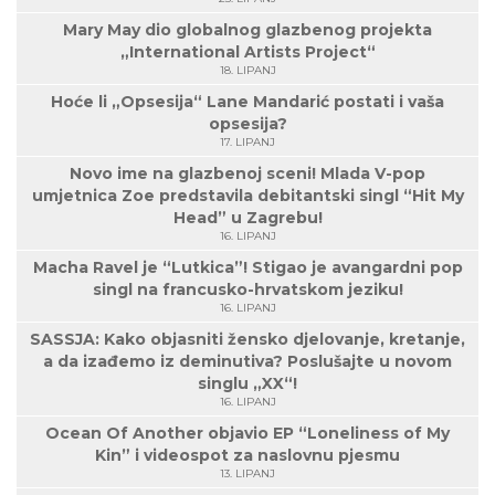
Mary May dio globalnog glazbenog projekta
„International Artists Project“
18. LIPANJ
Hoće li „Opsesija“ Lane Mandarić postati i vaša
opsesija?
17. LIPANJ
Novo ime na glazbenoj sceni! Mlada V-pop
umjetnica Zoe predstavila debitantski singl “Hit My
Head” u Zagrebu!
16. LIPANJ
Macha Ravel je “Lutkica”! Stigao je avangardni pop
singl na francusko-hrvatskom jeziku!
16. LIPANJ
SASSJA: Kako objasniti žensko djelovanje, kretanje,
a da izađemo iz deminutiva? Poslušajte u novom
singlu „XX“!
16. LIPANJ
Ocean Of Another objavio EP “Loneliness of My
Kin” i videospot za naslovnu pjesmu
13. LIPANJ