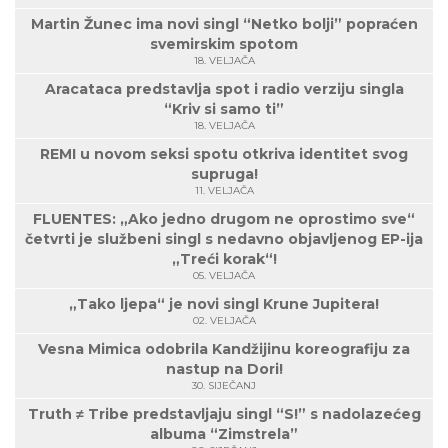
Martin Žunec ima novi singl “Netko bolji” popraćen
svemirskim spotom
18. VELJAČA
Aracataca predstavlja spot i radio verziju singla
“Kriv si samo ti”
18. VELJAČA
REMI u novom seksi spotu otkriva identitet svog
supruga!
11. VELJAČA
FLUENTES: „Ako jedno drugom ne oprostimo sve“
četvrti je službeni singl s nedavno objavljenog EP-ija
„Treći korak“!
05. VELJAČA
„Tako ljepa“ je novi singl Krune Jupitera!
02. VELJAČA
Vesna Mimica odobrila Kandžijinu koreografiju za
nastup na Dori!
30. SIJEČANJ
Truth ≠ Tribe predstavljaju singl “S!” s nadolazećeg
albuma “Zimstrela”