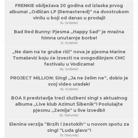
FRENKIE obilježava 20 godina od izlaska prvog
albuma! „Odličan LP (Remastered)“ na dvostrukom
vinilu u boji od danas u prodaji!
16. SVIBANJ
Bad Red Bunny: Pjesma „Happy Sad“ je mračna
himna unutarnje borbe!
13. SVIBANJ
„Ne dam na te grube riči“ nova je pjesma Marine
Tomašević koju će izvesti na ovogodišnjem CMC
festivalu u Vodicama!
06. SVIBANJ
PROJECT MILLION: Singl „Ja ne želim ne“, dobio je
svoj video uradak!
05. SVIBANJ
BOA II predstavlja treći službeni singl s aktualnog
albuma „Live klub Azimut Šibenik“! Poslušajte
pjesmu „Zemlja“ u live izvedbi!
30. TRAVANJ
Elenina verzija “Brzih i žestokih“ u novom spotu za
singl “Luda glavo“!
19. TRAVANJ