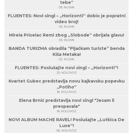
tebe“
09. RUJAN
FLUENTES: Novi singl – „Horizonti“ dobio je popratni
video broj!
05. RUJAN
Mirela Priselac Remi zbog „Slobode“ obrijala glavu!
03. RUJAN
BANDA TURIZMA obradila “Pljačkam turiste” benda
Kiša Metaka!
02. RUJAN
FLUENTES: Poslušajte novi singl – „Horizonti“!
25. KOLOVOZ
Kvartet Gubec predstavlja novu kajkavsku popevku
„Potiho“
18. KOLOVOZ
Elena Brnić predstavlja novi singl "Jesam li
prespavala"
18. KOLOVOZ
NOVI ALBUM MACHE RAVEL! Poslušajte „Lutkica De
Luxe“!
06. KOLOVOZ