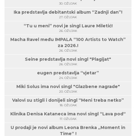
30. OŽUJAK
Ika predstavlja debitantski album “Zadnji dan”!
27. OŽUJAK
“Tu u meni” novi je singl Laure Miletić!
26. OŽUJAK
Macha Ravel među IMPALA “100 Artists to Watch”
za 2026.!
26. OŽUJAK
Seine predstavlja novi singl "Plagijat"
26. OŽUJAK
eugen predstavlja “vjetar”
24. OŽUJAK
Miki Solus ima novi singl "Glazbene nagrade"
20. OŽUJAK
Valovi su stigli i donijeli singl “Meni treba netko”
18. OŽUJAK
Klinika Denisa Kataneca ima novi singl “Lava pod“
17. OŽUJAK
U prodaji je novi album Leona Brenka „Moment in
Time“ !