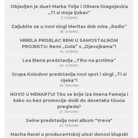
Objavljen je duet Marka Tolje i Olivera Dragojevića
„Ti si moja ljubav“
11. SVIBANJ
Zaljubite se u novi singl Meritas dok svira „Radio”
08. SVIBANJ
MIRELA PRISELAC REMI U SAMOSTALNOM
PROJEKTU: Remi „Gola” s „Djevojkama”!
05. SVIBANJ
Lea Elena predstavlja „Tiho na prstima“
04. SVIBANJ
Grupa Kolodvor predstavlja novi spot i singl „Ti si
rijeka“!
28. TRAVANJ
NOVO U MENARTU! Tko se krije iza imena Fameja i
kako su bez promocije došli do desetaka tisuća
pregleda?
27. TRAVANJ
Seine predstavlja novi album "Vreva"
24. TRAVANJ
Macha Ravel u producentskoj ulozi donosi klupski