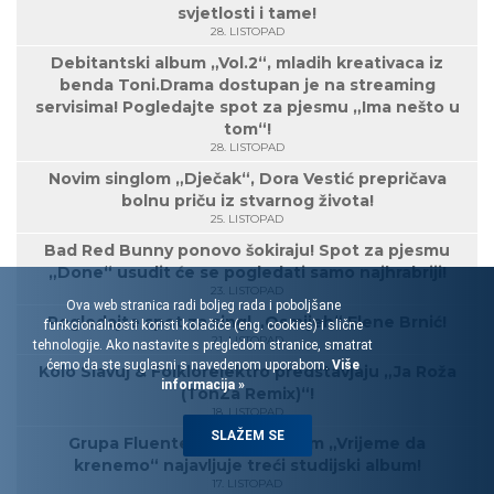
svjetlosti i tame!
28. LISTOPAD
Debitantski album „Vol.2“, mladih kreativaca iz
benda Toni.Drama dostupan je na streaming
servisima! Pogledajte spot za pjesmu „Ima nešto u
tom“!
28. LISTOPAD
Novim singlom „Dječak“, Dora Vestić prepričava
bolnu priču iz stvarnog života!
25. LISTOPAD
Bad Red Bunny ponovo šokiraju! Spot za pjesmu
„Done“ usudit će se pogledati samo najhrabriji!
23. LISTOPAD
Ova web stranica radi boljeg rada i poboljšane
Pogledajte spot za singl „Osmijeh“ Elene Brnić!
funkcionalnosti koristi kolačiće (eng. cookies) i slične
21. LISTOPAD
tehnologije. Ako nastavite s pregledom stranice, smatrat
ćemo da ste suglasni s navedenom uporabom.
Više
Kolo Slavuj & Folklorelektro predstavjaju „Ja Roža
informacija »
(TonZa Remix)“!
18. LISTOPAD
SLAŽEM SE
Grupa Fluentes novim singlom „Vrijeme da
krenemo“ najavljuje treći studijski album!
17. LISTOPAD