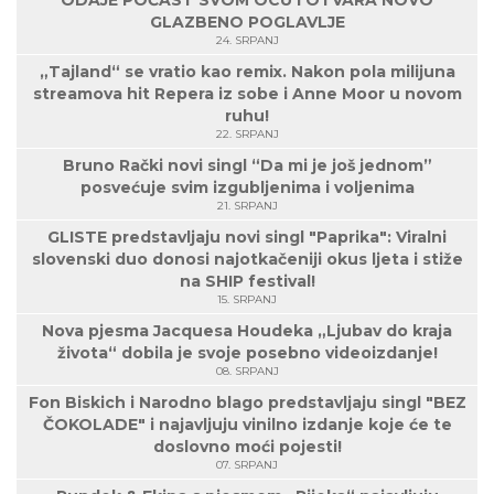
ODAJE POČAST SVOM OCU I OTVARA NOVO
GLAZBENO POGLAVLJE
24. SRPANJ
„Tajland“ se vratio kao remix. Nakon pola milijuna
streamova hit Repera iz sobe i Anne Moor u novom
ruhu!
22. SRPANJ
Bruno Rački novi singl “Da mi je još jednom”
posvećuje svim izgubljenima i voljenima
21. SRPANJ
GLISTE predstavljaju novi singl "Paprika": Viralni
slovenski duo donosi najotkačeniji okus ljeta i stiže
na SHIP festival!
15. SRPANJ
Nova pjesma Jacquesa Houdeka „Ljubav do kraja
života“ dobila je svoje posebno videoizdanje!
08. SRPANJ
Fon Biskich i Narodno blago predstavljaju singl "BEZ
ČOKOLADE" i najavljuju vinilno izdanje koje će te
doslovno moći pojesti!
07. SRPANJ