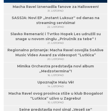
Macha Ravel iznenadila fanove za Halloween!
31. LISTOPAD
SASSJA: Novi EP „Instant Luksuz“ od danas na
streaming servisima!
22. LISTOPAD
Slavko Remenarić i Tvrtko Hopek Les udružili su
snage u novom singlu „Priručnik za tebe“ !
21. LISTOPAD
Regionalno priznanje: Macha Ravel osvojila SoAlive
Music Video Award za videospot “Lutkica”
20. LISTOPAD
Mimika Orchestra predstavlja novi album
„Medzotermina“!
16. LISTOPAD
Upoznajte Maiu Vë!
14. LISTOPAD
Macha Ravel ovog prosinca stiže u klub Boogaloo!
“Lutkica” uživo u Zagrebu!
10. LISTOPAD
Seine predstavlja novi singl „Veseli se“