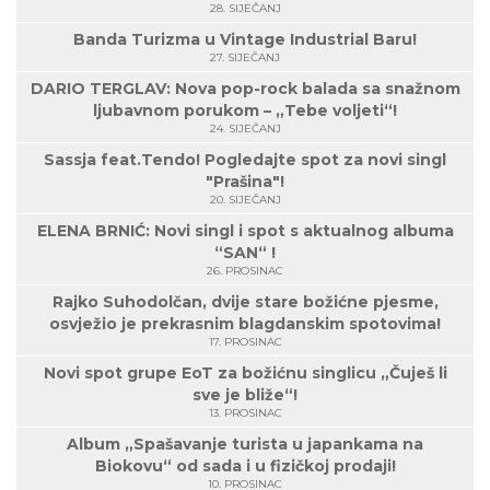
28. SIJEČANJ
Banda Turizma u Vintage Industrial Baru!
27. SIJEČANJ
DARIO TERGLAV: Nova pop-rock balada sa snažnom
ljubavnom porukom – „Tebe voljeti“!
24. SIJEČANJ
Sassja feat.Tendo! Pogledajte spot za novi singl
"Prašina"!
20. SIJEČANJ
ELENA BRNIĆ: Novi singl i spot s aktualnog albuma
“SAN“ !
26. PROSINAC
Rajko Suhodolčan, dvije stare božićne pjesme,
osvježio je prekrasnim blagdanskim spotovima!
17. PROSINAC
Novi spot grupe EoT za božićnu singlicu „Čuješ li
sve je bliže“!
13. PROSINAC
Album „Spašavanje turista u japankama na
Biokovu“ od sada i u fizičkoj prodaji!
10. PROSINAC