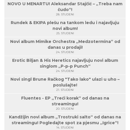
NOVO U MENARTU! Aleksandar Stajčić – „Treba nam
čudo“!
28. STUDENI
Rundek & EKIPA plešu na tankom ledu i najavljuju
novi album!
25. STUDENI
Novi album Mimike Orchestra „Medzotermina“ od
danas u prodaji!
24. STUDENI
Erotic Biljan & His Heretics najavljuju novi album
singlom „P-p-p Punch“
24. STUDENI
Novi singl Brune Račkog "Tako lako" ulazi u uho –
poslušajte!
21. STUDENI
Fluentes - EP „Treći korak“ od danas na
streamingu!
20. STUDENI
Kandžijin novi album „Trostruki salto“ od danas na
streamingu! Pogledajte spot za pjesmu „Igrice“!
14. STUDENI