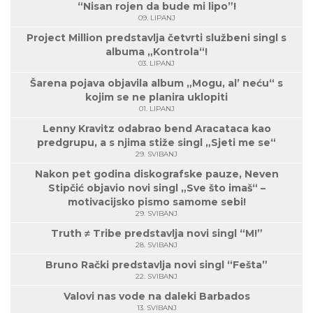
“Nisan rojen da bude mi lipo”!
09. LIPANJ
Project Million predstavlja četvrti službeni singl s
albuma „Kontrola“!
03. LIPANJ
Šarena pojava objavila album „Mogu, al’ neću“ s
kojim se ne planira uklopiti
01. LIPANJ
Lenny Kravitz odabrao bend Aracataca kao
predgrupu, a s njima stiže singl „Sjeti me se“
29. SVIBANJ
Nakon pet godina diskografske pauze, Neven
Stipčić objavio novi singl „Sve što imaš“ –
motivacijsko pismo samome sebi!
29. SVIBANJ
Truth ≠ Tribe predstavlja novi singl “M!”
28. SVIBANJ
Bruno Rački predstavlja novi singl “Fešta”
22. SVIBANJ
Valovi nas vode na daleki Barbados
13. SVIBANJ