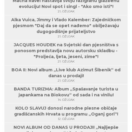
Macha Ravel nastavlja svoju razigranu glazbenu
evoluciju! Novi spot i singl - "Ako smo isti"!
21. OŽUJAK
Alka Vuica, Jimmy i Vlado Kalember: Zajedničkom
pjesmom "Daj da se opet nađemo" obilježavaju
dugogodišnje prijateljstvo
21. OŽUJAK
JACQUES HOUDEK na Svjetski dan pjesništva s
ponosom predstavlja novu autorsku skladbu -
"Proljeća, ljeta, jeseni, zime"!
21. OŽUJAK
BOA II: Novi album „Live klub Azimut Šibenik“ od
danas u prodaji!
21. OŽUJAK
BANDA TURIZMA: Album „Spašavanje turista u
japankama na Biokovu“ od sada i na vinilu!
14. OŽUJAK
KOLO SLAVUJ donosi narodne plesne običaje
gradišćanskih Hrvata u programu „Oganj gori“!
12. OŽUJAK
NOVI ALBUM OD DANAS U PRODAJI! „Najljepše