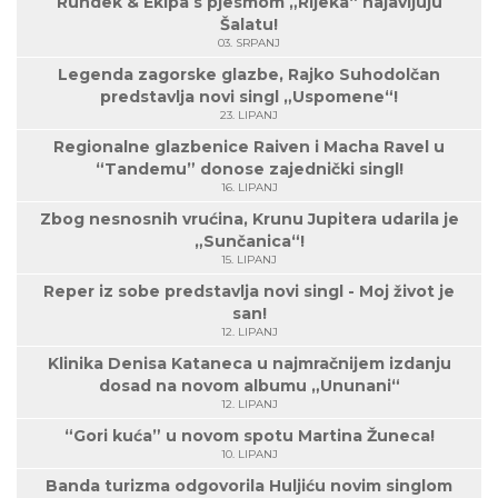
Rundek & Ekipa s pjesmom „Rijeka“ najavljuju
Šalatu!
03. SRPANJ
Legenda zagorske glazbe, Rajko Suhodolčan
predstavlja novi singl „Uspomene“!
23. LIPANJ
Regionalne glazbenice Raiven i Macha Ravel u
“Tandemu” donose zajednički singl!
16. LIPANJ
Zbog nesnosnih vrućina, Krunu Jupitera udarila je
„Sunčanica“!
15. LIPANJ
Reper iz sobe predstavlja novi singl - Moj život je
san!
12. LIPANJ
Klinika Denisa Kataneca u najmračnijem izdanju
dosad na novom albumu „Ununani“
12. LIPANJ
“Gori kuća” u novom spotu Martina Žuneca!
10. LIPANJ
Banda turizma odgovorila Huljiću novim singlom