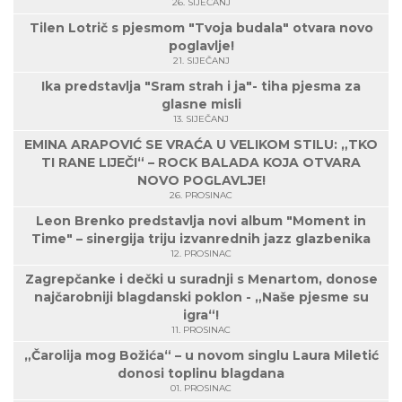
26. SIJEČANJ
Tilen Lotrič s pjesmom "Tvoja budala" otvara novo
poglavlje!
21. SIJEČANJ
Ika predstavlja "Sram strah i ja"- tiha pjesma za
glasne misli
13. SIJEČANJ
EMINA ARAPOVIĆ SE VRAĆA U VELIKOM STILU: „TKO
TI RANE LIJEČI“ – ROCK BALADA KOJA OTVARA
NOVO POGLAVLJE!
26. PROSINAC
Leon Brenko predstavlja novi album "Moment in
Time" – sinergija triju izvanrednih jazz glazbenika
12. PROSINAC
Zagrepčanke i dečki u suradnji s Menartom, donose
najčarobniji blagdanski poklon - „Naše pjesme su
igra“!
11. PROSINAC
„Čarolija mog Božića“ – u novom singlu Laura Miletić
donosi toplinu blagdana
01. PROSINAC