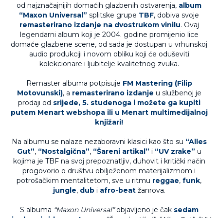
od najznačajnijih domaćih glazbenih ostvarenja,
album
“Maxon Universal”
splitske grupe
TBF
, dobiva svoje
remasterirano izdanje na dvostrukom vinilu
. Ovaj
legendarni album koji je 2004. godine promijenio lice
domaće glazbene scene, od sada je dostupan u vrhunskoj
audio produkciji i novom obliku koji će oduševiti
kolekcionare i ljubitelje kvalitetnog zvuka.
Remaster albuma potpisuje
FM Mastering (Filip
Motovunski)
, a
remasterirano izdanje
u službenoj je
prodaji od
srijede, 5. studenoga i možete ga kupiti
putem
Menart webshopa
ili u Menart multimedijalnoj
knjižari!
Na albumu se nalaze nezaboravni klasici kao što su
“Alles
Gut”
,
“Nostalgična”
,
“Šareni artikal”
i
“UV zrake”
u
kojima je TBF na svoj prepoznatljiv, duhovit i kritički način
progovorio o društvu obilježenom materijalizmom i
potrošačkim mentalitetom, sve u ritmu
reggae
,
funk
,
jungle
,
dub
i
afro-beat
žanrova.
S albuma
“Maxon Universal”
objavljeno je čak
sedam