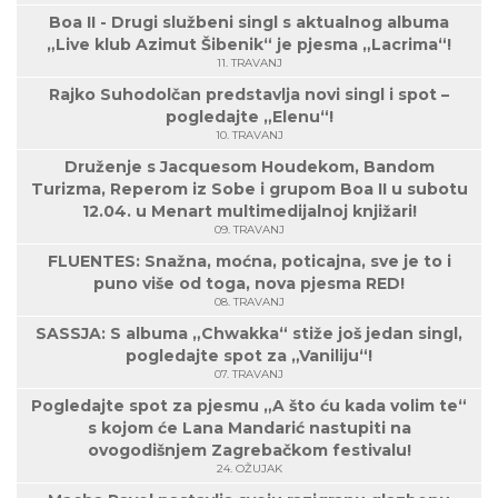
Boa II - Drugi službeni singl s aktualnog albuma
„Live klub Azimut Šibenik“ je pjesma „Lacrima“!
11. TRAVANJ
Rajko Suhodolčan predstavlja novi singl i spot –
pogledajte „Elenu“!
10. TRAVANJ
Druženje s Jacquesom Houdekom, Bandom
Turizma, Reperom iz Sobe i grupom Boa II u subotu
12.04. u Menart multimedijalnoj knjižari!
09. TRAVANJ
FLUENTES: Snažna, moćna, poticajna, sve je to i
puno više od toga, nova pjesma RED!
08. TRAVANJ
SASSJA: S albuma „Chwakka“ stiže još jedan singl,
pogledajte spot za „Vaniliju“!
07. TRAVANJ
Pogledajte spot za pjesmu „A što ću kada volim te“
s kojom će Lana Mandarić nastupiti na
ovogodišnjem Zagrebačkom festivalu!
24. OŽUJAK