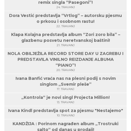
remix singla “Pasegoni”!
24. TRAVANJ
Dora Vestić predstavlja “Vrtlog” – autorsku pjesmu
o prkosu i osobnom rastu!
22. TRAVANJ
Klapa Kolajna predstavlja album “Zori zoro bila” –
glazbenu posvetu neretvanskoj baštini!
21. TRAVANJ
NOLA OBILJEŽILA RECORD STORE DAY U ZAGREBU I
PREDSTAVILA VINILNO REIZDANJE ALBUMA
“PIANO”!
20. TRAVANJ
Ivana Banfić vraća nas na plesni podij s novim
singlom „Svemir pleše”
17. TRAVANJ
„Kontrola“ je novi singl Projecta Million!
13. TRAVANJ
Ivana Kindl predstavlja spot za pjesmu "Nestajemo"
10. TRAVANJ
KANDŽIJA : Porinom nagrađen album „Trostruki
salto“ od danas u prodaji!