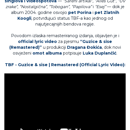
singlova i videospotova
—
“Šareni artikal”, “Alles Gut”, “UV
zrake”, “Nostalgična”, “Tobogan”, “Papilova”
i
“Esej”
— dok je
album 2004. godine osvojio
pet Porina
i
pet Zlatnih
Koogli
, potvrđujući status TBF-a kao jednog od
najutjecajnijih bendova regije.
Povodom izlaska remasteriranog izdanja, objavljen je i
official lyric video
za pjesmu
“Guzice & sise
(Remastered)”
u produkciji
Dragana Đokića
, dok novi
osvježeni
omot albuma
potpisuje
Luka Duplančić
.
TBF - Guzice & sise | Remastered (Official Lyric Video):