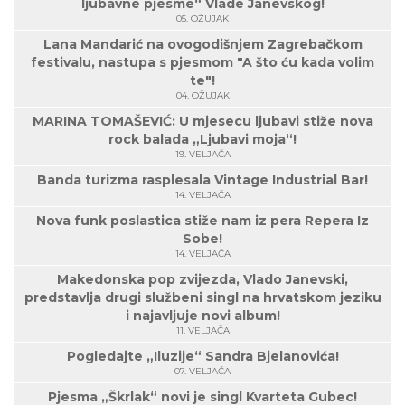
ljubavne pjesme“ Vlade Janevskog!
05. OŽUJAK
Lana Mandarić na ovogodišnjem Zagrebačkom
festivalu, nastupa s pjesmom "A što ću kada volim
te"!
04. OŽUJAK
MARINA TOMAŠEVIĆ: U mjesecu ljubavi stiže nova
rock balada „Ljubavi moja“!
19. VELJAČA
Banda turizma rasplesala Vintage Industrial Bar!
14. VELJAČA
Nova funk poslastica stiže nam iz pera Repera Iz
Sobe!
14. VELJAČA
Makedonska pop zvijezda, Vlado Janevski,
predstavlja drugi službeni singl na hrvatskom jeziku
i najavljuje novi album!
11. VELJAČA
Pogledajte „Iluzije“ Sandra Bjelanovića!
07. VELJAČA
Pjesma „Škrlak“ novi je singl Kvarteta Gubec!