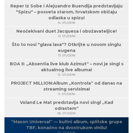
Reper Iz Sobe i Alejuandro Buendija predstavljaju
"Spizu" – posveta starom, hrvatskom običaju
odlaska u spizu!
14. STUDENI
Neočekivani duet Jacquesa i obožavateljice!
13. STUDENI
Što to nosi "glava lava"? Otkrijte u novom singlu
eugena
13. STUDENI
BOA II: „Absentia live klub Azimut“ – novi je singl s
aktualnog live albuma!
12. STUDENI
PROJECT MILLION:Album „Kontrola“ od danas na
streaming servisima!
11. STUDENI
Voland Le Mat predstavlja novi singl „Kad
odrastem“
06. STUDENI
“Maxon Universal” — kultni album, splitske grupe
TBF, konačno na dvostrukom vinilu!
05. STUDENI