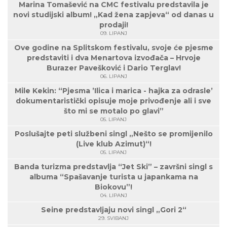
Marina Tomašević na CMC festivalu predstavila je
novi studijski album! „Kad žena zapjeva“ od danas u
prodaji!
09. LIPANJ
Ove godine na Splitskom festivalu, svoje će pjesme
predstaviti i dva Menartova izvođača – Hrvoje
Burazer Pavešković i Dario Terglav!
06. LIPANJ
Mile Kekin: “Pjesma ’Ilica i marica - hajka za odrasle’
dokumentaristički opisuje moje privođenje ali i sve
što mi se motalo po glavi”
05. LIPANJ
Poslušajte peti službeni singl „Nešto se promijenilo
(Live klub Azimut)“!
05. LIPANJ
Banda turizma predstavlja “Jet Ski” – završni singl s
albuma “Spašavanje turista u japankama na
Biokovu”!
04. LIPANJ
Seine predstavljaju novi singl „Gori 2“
29. SVIBANJ