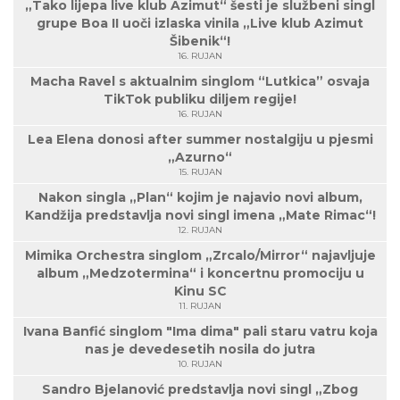
„Tako lijepa live klub Azimut“ šesti je službeni singl
grupe Boa II uoči izlaska vinila „Live klub Azimut
Šibenik“!
16. RUJAN
Macha Ravel s aktualnim singlom “Lutkica” osvaja
TikTok publiku diljem regije!
16. RUJAN
Lea Elena donosi after summer nostalgiju u pjesmi
„Azurno“
15. RUJAN
Nakon singla „Plan“ kojim je najavio novi album,
Kandžija predstavlja novi singl imena „Mate Rimac“!
12. RUJAN
Mimika Orchestra singlom „Zrcalo/Mirror“ najavljuje
album „Medzotermina“ i koncertnu promociju u
Kinu SC
11. RUJAN
Ivana Banfić singlom "Ima dima" pali staru vatru koja
nas je devedesetih nosila do jutra
10. RUJAN
Sandro Bjelanović predstavlja novi singl „Zbog