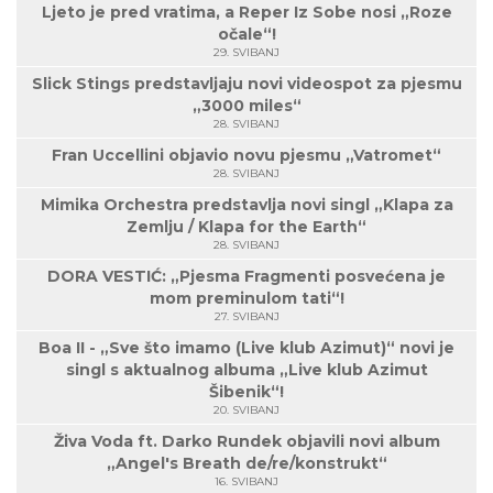
Ljeto je pred vratima, a Reper Iz Sobe nosi „Roze
očale“!
29. SVIBANJ
Slick Stings predstavljaju novi videospot za pjesmu
„3000 miles“
28. SVIBANJ
Fran Uccellini objavio novu pjesmu „Vatromet“
28. SVIBANJ
Mimika Orchestra predstavlja novi singl „Klapa za
Zemlju / Klapa for the Earth“
28. SVIBANJ
DORA VESTIĆ: „Pjesma Fragmenti posvećena je
mom preminulom tati“!
27. SVIBANJ
Boa II - „Sve što imamo (Live klub Azimut)“ novi je
singl s aktualnog albuma „Live klub Azimut
Šibenik“!
20. SVIBANJ
Živa Voda ft. Darko Rundek objavili novi album
„Angel's Breath de/re/konstrukt“
16. SVIBANJ