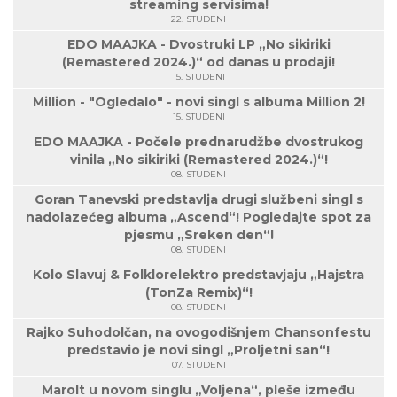
streaming servisima!
22. STUDENI
EDO MAAJKA - Dvostruki LP „No sikiriki
(Remastered 2024.)“ od danas u prodaji!
15. STUDENI
Million - "Ogledalo" - novi singl s albuma Million 2!
15. STUDENI
EDO MAAJKA - Počele prednarudžbe dvostrukog
vinila „No sikiriki (Remastered 2024.)“!
08. STUDENI
Goran Tanevski predstavlja drugi službeni singl s
nadolazećeg albuma „Ascend“! Pogledajte spot za
pjesmu „Sreken den“!
08. STUDENI
Kolo Slavuj & Folklorelektro predstavjaju „Hajstra
(TonZa Remix)“!
08. STUDENI
Rajko Suhodolčan, na ovogodišnjem Chansonfestu
predstavio je novi singl „Proljetni san“!
07. STUDENI
Marolt u novom singlu „Voljena“, pleše između