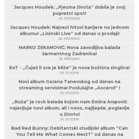
Jacques Houdek: „Pjesma života“ dobila je svoj
popratni spot!
09. PROSINAC
Jacques Houdek: Najveći hitovi karijere na jednom
albumu! „Lisinski Live“ od danas u prodaji!
06. PROSINAC
MARKO ZEKANOVIĆ: Nova zavodljiva balada
šarmantnog Zadranina!
03. PROSINAC
EoT - „Čuješ li sve je bliže“ je nova božićna singlica!
29. STUDENI
Novi album Gorana Tanevskog od danas na
streaming servisima! Poslušajte „Ascend“ !
29. STUDENI
„Ruža“ je rock balada kojom nam Emina Arapović
najavljuje novi album, ali i novo, najljepše, poglavlje
u životu!
25. STUDENI
Bad Red Bunny: Debitantski studijski album “Can
You Tell Me What Comes Next?” od danas na