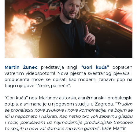
Martin Žunec
predstavlja singl
“Gori kuća”
popraćen
vatrenim videospotom! Nova pjesma svestranog pjevača i
producenta može se opisati kao moderni zabavni pop na
tragu njegove “Neće, pa neće”.
“Gori kuća” nosi Martinov autorski, aranžmanski i produkcijski
potpis, a snimana je u njegovom studiju u Zagrebu. “
Trudim
se pronalaziti nove zvukove i nove kombinacije, ne bojim se
ići u nepoznato i riskirati. Kao netko tko voli zabavnu glazbu
i rock, pokušavam uz najmodernije produkcijske trendove
to spojiti u novi val domaće zabavne glazbe
”, kaže Martin.