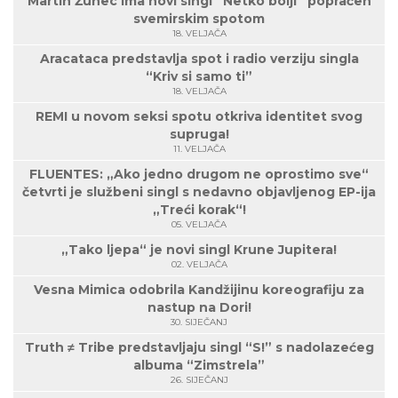
Martin Žunec ima novi singl “Netko bolji” popraćen
svemirskim spotom
18. VELJAČA
Aracataca predstavlja spot i radio verziju singla
“Kriv si samo ti”
18. VELJAČA
REMI u novom seksi spotu otkriva identitet svog
supruga!
11. VELJAČA
FLUENTES: „Ako jedno drugom ne oprostimo sve“
četvrti je službeni singl s nedavno objavljenog EP-ija
„Treći korak“!
05. VELJAČA
„Tako ljepa“ je novi singl Krune Jupitera!
02. VELJAČA
Vesna Mimica odobrila Kandžijinu koreografiju za
nastup na Dori!
30. SIJEČANJ
Truth ≠ Tribe predstavljaju singl “S!” s nadolazećeg
albuma “Zimstrela”
26. SIJEČANJ