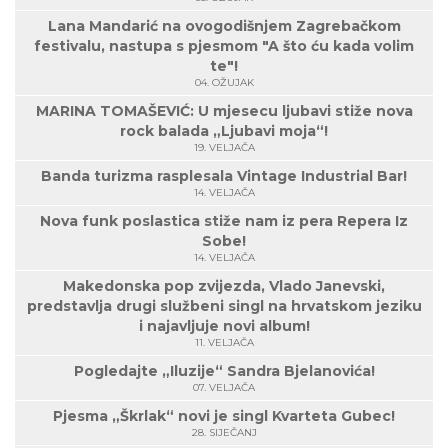
Lana Mandarić na ovogodišnjem Zagrebačkom
festivalu, nastupa s pjesmom "A što ću kada volim
te"!
04. OŽUJAK
MARINA TOMAŠEVIĆ: U mjesecu ljubavi stiže nova
rock balada „Ljubavi moja“!
19. VELJAČA
Banda turizma rasplesala Vintage Industrial Bar!
14. VELJAČA
Nova funk poslastica stiže nam iz pera Repera Iz
Sobe!
14. VELJAČA
Makedonska pop zvijezda, Vlado Janevski,
predstavlja drugi službeni singl na hrvatskom jeziku
i najavljuje novi album!
11. VELJAČA
Pogledajte „Iluzije“ Sandra Bjelanovića!
07. VELJAČA
Pjesma „Škrlak“ novi je singl Kvarteta Gubec!
28. SIJEČANJ