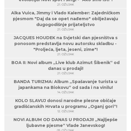
21. OŽUJAK
Alka Vuica, Jimmy i Vlado Kalember: Zajedničkom
pjesmom "Daj da se opet nađemo" obilježavaju
dugogodišnje prijateljstvo
21. OŽUJAK
JACQUES HOUDEK na Svjetski dan pjesništva s
ponosom predstavlja novu autorsku skladbu -
"Proljeća, ljeta, jeseni, zime"!
21. OŽUJAK
BOA II: Novi album „Live klub Azimut Šibenik“ od
danas u prodaji!
21. OŽUJAK
BANDA TURIZMA: Album „Spašavanje turista u
japankama na Biokovu“ od sada i na vinilu!
14. OŽUJAK
KOLO SLAVUJ donosi narodne plesne običaje
gradišćanskih Hrvata u programu „Oganj gori“!
12. OŽUJAK
NOVI ALBUM OD DANAS U PRODAJI! „Najljepše
ljubavne pjesme“ Vlade Janevskog!
05. OŽUJAK