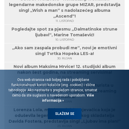
legendarne makedonske grupe MIZAR, predstavlja
singl „Wish a man“ s nadolazećeg albuma
„Ascend“!
11. LISTOPAD
Pogledajte spot za pjesmu „Dalmatinske strune
ljubavi“, Marine Tomašević!
10. LISTOPAD
„Ako sam zaspala probudi me“, novi je emotivni
singl Tvrtka Hopeka LES-a!
30. RUJAN
Novi album Maksima Mrvice! 12. studijski album
nakon šest godina, na streaming servisima!
27. RUJAN
Ova web stranica radi boljeg rada i poboljšane
Banda Turizma: Album „Spašavanje turista u
funkcionalnosti koristi kolačiće (eng. cookies) i slične
tehnologije. Ako nastavite s pregledom stranice, smatrat
japankama na Biokovu“ od danas na streaming
ćemo da ste suglasni s navedenom uporabom.
Više
servisima!
informacija »
27. RUJAN
Lorenza Lola, mlada rovinjska pjevačica koja je
SLAŽEM SE
oduševila legendarnog američkog skladatelja
Davida Fostera, predstavlja singl „Ljubav ima plan!“
23. RUJAN