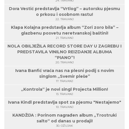
24. TRAVANJ
Dora Vestić predstavlja “Vrtlog” – autorsku pjesmu
o prkosu i osobnom rastu!
22. TRAVANJ
Klapa Kolajna predstavlja album “Zori zoro bila” –
glazbenu posvetu neretvanskoj baštini!
21. TRAVANJ
NOLA OBILJEŽILA RECORD STORE DAY U ZAGREBU I
PREDSTAVILA VINILNO REIZDANJE ALBUMA
“PIANO”!
20. TRAVANJ
Ivana Banfić vraća nas na plesni podij s novim
singlom „Svemir pleše”
17. TRAVANJ
„Kontrola“ je novi singl Projecta Million!
13. TRAVANJ
Ivana Kindl predstavlja spot za pjesmu "Nestajemo"
10. TRAVANJ
KANDŽIJA : Porinom nagrađen album „Trostruki
salto“ od danas u prodaji!
30. OŽUJAK