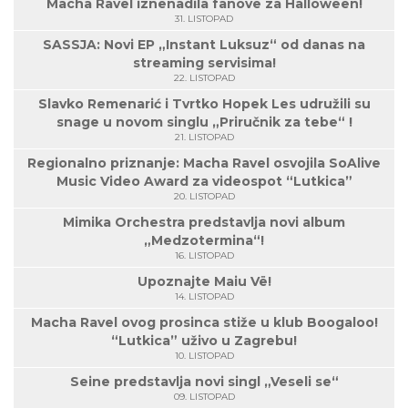
Macha Ravel iznenadila fanove za Halloween!
31. LISTOPAD
SASSJA: Novi EP „Instant Luksuz“ od danas na
streaming servisima!
22. LISTOPAD
Slavko Remenarić i Tvrtko Hopek Les udružili su
snage u novom singlu „Priručnik za tebe“ !
21. LISTOPAD
Regionalno priznanje: Macha Ravel osvojila SoAlive
Music Video Award za videospot “Lutkica”
20. LISTOPAD
Mimika Orchestra predstavlja novi album
„Medzotermina“!
16. LISTOPAD
Upoznajte Maiu Vë!
14. LISTOPAD
Macha Ravel ovog prosinca stiže u klub Boogaloo!
“Lutkica” uživo u Zagrebu!
10. LISTOPAD
Seine predstavlja novi singl „Veseli se“
09. LISTOPAD