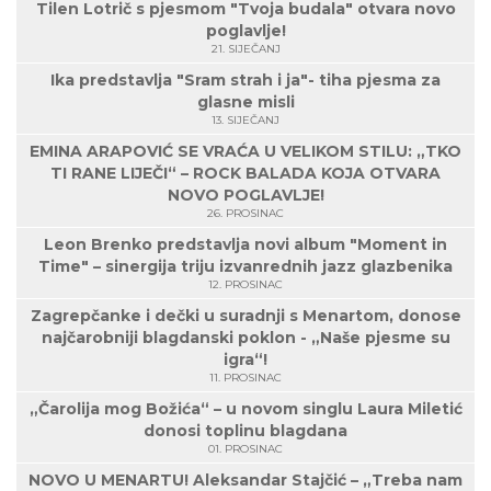
Tilen Lotrič s pjesmom "Tvoja budala" otvara novo
poglavlje!
21. SIJEČANJ
Ika predstavlja "Sram strah i ja"- tiha pjesma za
glasne misli
13. SIJEČANJ
EMINA ARAPOVIĆ SE VRAĆA U VELIKOM STILU: „TKO
TI RANE LIJEČI“ – ROCK BALADA KOJA OTVARA
NOVO POGLAVLJE!
26. PROSINAC
Leon Brenko predstavlja novi album "Moment in
Time" – sinergija triju izvanrednih jazz glazbenika
12. PROSINAC
Zagrepčanke i dečki u suradnji s Menartom, donose
najčarobniji blagdanski poklon - „Naše pjesme su
igra“!
11. PROSINAC
„Čarolija mog Božića“ – u novom singlu Laura Miletić
donosi toplinu blagdana
01. PROSINAC
NOVO U MENARTU! Aleksandar Stajčić – „Treba nam