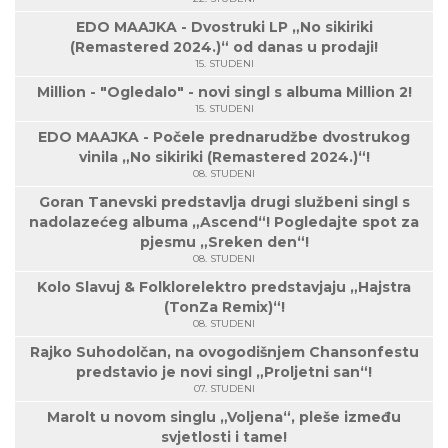
EDO MAAJKA - Dvostruki LP „No sikiriki
(Remastered 2024.)“ od danas u prodaji!
15. STUDENI
Million - "Ogledalo" - novi singl s albuma Million 2!
15. STUDENI
EDO MAAJKA - Počele prednarudžbe dvostrukog
vinila „No sikiriki (Remastered 2024.)“!
08. STUDENI
Goran Tanevski predstavlja drugi službeni singl s
nadolazećeg albuma „Ascend“! Pogledajte spot za
pjesmu „Sreken den“!
08. STUDENI
Kolo Slavuj & Folklorelektro predstavjaju „Hajstra
(TonZa Remix)“!
08. STUDENI
Rajko Suhodolčan, na ovogodišnjem Chansonfestu
predstavio je novi singl „Proljetni san“!
07. STUDENI
Marolt u novom singlu „Voljena“, pleše između
svjetlosti i tame!