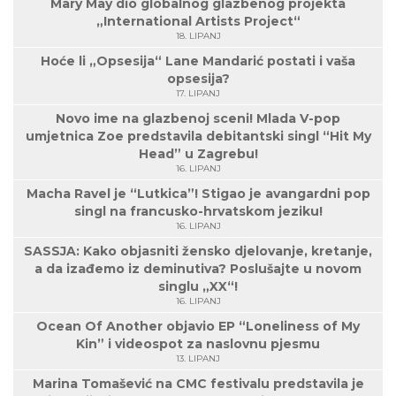
Mary May dio globalnog glazbenog projekta
„International Artists Project“
18. LIPANJ
Hoće li „Opsesija“ Lane Mandarić postati i vaša
opsesija?
17. LIPANJ
Novo ime na glazbenoj sceni! Mlada V-pop
umjetnica Zoe predstavila debitantski singl “Hit My
Head” u Zagrebu!
16. LIPANJ
Macha Ravel je “Lutkica”! Stigao je avangardni pop
singl na francusko-hrvatskom jeziku!
16. LIPANJ
SASSJA: Kako objasniti žensko djelovanje, kretanje,
a da izađemo iz deminutiva? Poslušajte u novom
singlu „XX“!
16. LIPANJ
Ocean Of Another objavio EP “Loneliness of My
Kin” i videospot za naslovnu pjesmu
13. LIPANJ
Marina Tomašević na CMC festivalu predstavila je