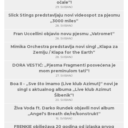
očale“!
29. SVIBANJ
Slick Stings predstavljaju novi videospot za pjesmu
„3000 miles“
28. SVIBANJ
Fran Uccellini objavio novu pjesmu „Vatromet“
28. SVIBANJ
Mimika Orchestra predstavlja novi singl „Klapa za
Zemlju / Klapa for the Earth“
28. SVIBANJ
DORA VESTIĆ: „Pjesma Fragmenti posvećena je
mom preminulom tati“!
27. SVIBANJ
Boa II - „Sve što imamo (Live klub Azimut)“ novi je
singl s aktualnog albuma „Live klub Azimut
Šibenik“!
20. SVIBANJ
Živa Voda ft. Darko Rundek objavili novi album
„Angel's Breath de/re/konstrukt“
16. SVIBANJ
FRENKIE obilježava 20 godina od izlaska prvog