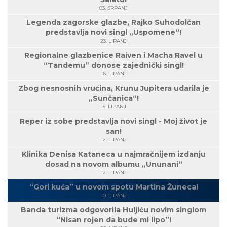
03. SRPANJ
Legenda zagorske glazbe, Rajko Suhodolčan
predstavlja novi singl „Uspomene“!
23. LIPANJ
Regionalne glazbenice Raiven i Macha Ravel u
“Tandemu” donose zajednički singl!
16. LIPANJ
Zbog nesnosnih vrućina, Krunu Jupitera udarila je
„Sunčanica“!
15. LIPANJ
Reper iz sobe predstavlja novi singl - Moj život je
san!
12. LIPANJ
Klinika Denisa Kataneca u najmračnijem izdanju
dosad na novom albumu „Ununani“
12. LIPANJ
“Gori kuća” u novom spotu Martina Žuneca!
10. LIPANJ
Banda turizma odgovorila Huljiću novim singlom
“Nisan rojen da bude mi lipo”!