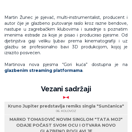
Martin Žunec je pjevač, multi-instrumentalist, producent i
autor čije je glazbeno putovanje raslo kroz razne bendove,
nastupe u zagrebačkim klubovima i suradnje s poznatim
imenima estrade za koje je pisao i producirao pjesme. Od
djetinjstva gaji veliku ljubav prema kinematografiji i uz
glazbu se profesionalno bavi 3D produkcijom, kojoj je
izrazito posvećen.
Martinova nova pjesma “Gori kuća” dostupna je na
glazbenim streaming platformama
.
Vezani sadržaji
Kruno Jupiter predstavlja remiks singla "Sunčanica"
06. KOLOVOZ
MARKO TOMASOVIĆ NOVIM SINGLOM "TATA MOJ"
ODAJE POČAST SVOM OCU I OTVARA NOVO
GLAZBENO POGLAVLJE