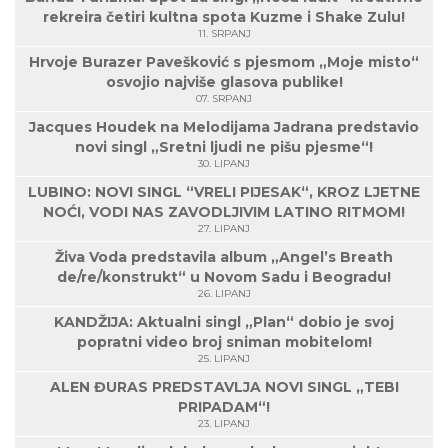
rekreira četiri kultna spota Kuzme i Shake Zulu!
11. SRPANJ
Hrvoje Burazer Pavešković s pjesmom „Moje misto“
osvojio najviše glasova publike!
07. SRPANJ
Jacques Houdek na Melodijama Jadrana predstavio
novi singl „Sretni ljudi ne pišu pjesme“!
30. LIPANJ
LUBINO: NOVI SINGL “VRELI PIJESAK“, KROZ LJETNE
NOĆI, VODI NAS ZAVODLJIVIM LATINO RITMOM!
27. LIPANJ
Živa Voda predstavila album „Angel’s Breath
de/re/konstrukt“ u Novom Sadu i Beogradu!
26. LIPANJ
KANDŽIJA: Aktualni singl „Plan“ dobio je svoj
popratni video broj sniman mobitelom!
25. LIPANJ
ALEN ĐURAS PREDSTAVLJA NOVI SINGL „TEBI
PRIPADAM“!
23. LIPANJ