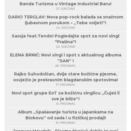
Banda Turizma u Vintage Industrial Baru!
27. SIJEČANJ
DARIO TERGLAV: Nova pop-rock balada sa snažnom
ljubavnom porukom – „Tebe voljeti“!
24. SIJEČANJ
Sassja feat.Tendo! Pogledajte spot za novi singl
"Prašina"!
20. SIJEČANJ
ELENA BRNIĆ: Novi singl i spot s aktualnog albuma
“SAN“ !
26. PROSINAC
Rajko Suhodolčan, dvije stare božićne pjesme,
osvježio je prekrasnim blagdanskim spotovima!
17. PROSINAC
Novi spot grupe EoT za božićnu singlicu „Čuješ li
sve je bliže“!
13. PROSINAC
Album „Spašavanje turista u japankama na
Biokovu“ od sada i u fizičkoj prodaji!
10. PROSINAC