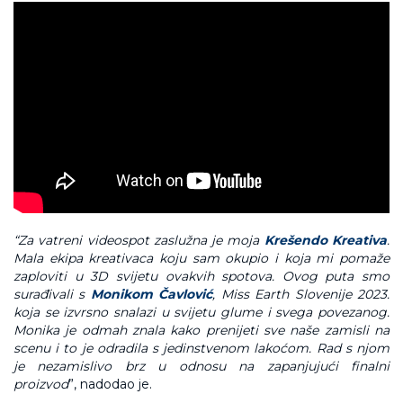
“Za vatreni videospot zaslužna je moja
Krešendo Kreativa
.
Mala ekipa kreativaca koju sam okupio i koja mi pomaže
zaploviti u 3D svijetu ovakvih spotova. Ovog puta smo
surađivali s
Monikom Čavlović
, Miss Earth Slovenije 2023.
koja se izvrsno snalazi u svijetu glume i svega povezanog.
Monika je odmah znala kako prenijeti sve naše zamisli na
scenu i to je odradila s jedinstvenom lakoćom. Rad s njom
je nezamislivo brz u odnosu na zapanjujući finalni
proizvod
”, nadodao je.