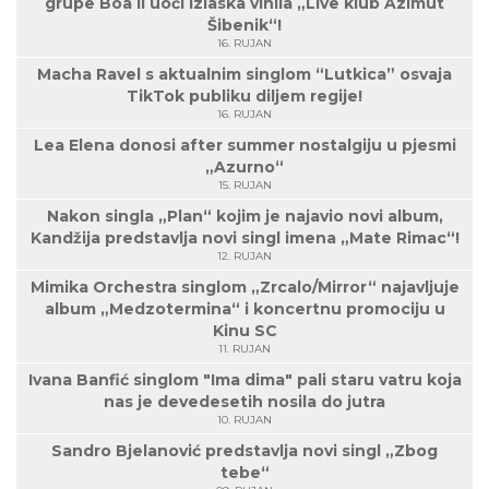
grupe Boa II uoči izlaska vinila „Live klub Azimut
Šibenik“!
16. RUJAN
Macha Ravel s aktualnim singlom “Lutkica” osvaja
TikTok publiku diljem regije!
16. RUJAN
Lea Elena donosi after summer nostalgiju u pjesmi
„Azurno“
15. RUJAN
Nakon singla „Plan“ kojim je najavio novi album,
Kandžija predstavlja novi singl imena „Mate Rimac“!
12. RUJAN
Mimika Orchestra singlom „Zrcalo/Mirror“ najavljuje
album „Medzotermina“ i koncertnu promociju u
Kinu SC
11. RUJAN
Ivana Banfić singlom "Ima dima" pali staru vatru koja
nas je devedesetih nosila do jutra
10. RUJAN
Sandro Bjelanović predstavlja novi singl „Zbog
tebe“