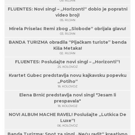
09. RUJAN
FLUENTES: Novi singl – „Horizonti“ dobio je popratni
video broj!
05. RUJAN
Mirela Priselac Remi zbog „Slobode“ obrijala glavu!
03. RUJAN
BANDA TURIZMA obradila “Pljačkam turiste” benda
Kiša Metaka!
02. RUJAN
FLUENTES: Poslušajte novi singl – „Horizonti“!
25. KOLOVOZ
Kvartet Gubec predstavlja novu kajkavsku popevku
„Potiho“
18. KOLOVOZ
Elena Brnić predstavlja novi singl "Jesam li
prespavala"
18. KOLOVOZ
NOVI ALBUM MACHE RAVEL! Poslušajte „Lutkica De
Luxe“!
06. KOLOVOZ
Banda Turizma: Spot za singl „Neću radit“ kreativno