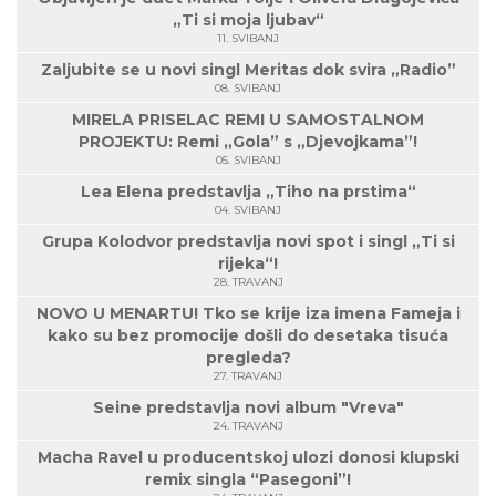
„Ti si moja ljubav“
11. SVIBANJ
Zaljubite se u novi singl Meritas dok svira „Radio”
08. SVIBANJ
MIRELA PRISELAC REMI U SAMOSTALNOM
PROJEKTU: Remi „Gola” s „Djevojkama”!
05. SVIBANJ
Lea Elena predstavlja „Tiho na prstima“
04. SVIBANJ
Grupa Kolodvor predstavlja novi spot i singl „Ti si
rijeka“!
28. TRAVANJ
NOVO U MENARTU! Tko se krije iza imena Fameja i
kako su bez promocije došli do desetaka tisuća
pregleda?
27. TRAVANJ
Seine predstavlja novi album "Vreva"
24. TRAVANJ
Macha Ravel u producentskoj ulozi donosi klupski
remix singla “Pasegoni”!