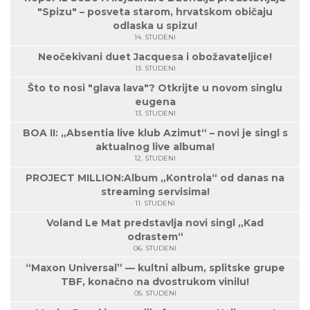
"Spizu" – posveta starom, hrvatskom običaju
odlaska u spizu!
14. STUDENI
Neočekivani duet Jacquesa i obožavateljice!
13. STUDENI
Što to nosi "glava lava"? Otkrijte u novom singlu
eugena
13. STUDENI
BOA II: „Absentia live klub Azimut“ – novi je singl s
aktualnog live albuma!
12. STUDENI
PROJECT MILLION:Album „Kontrola“ od danas na
streaming servisima!
11. STUDENI
Voland Le Mat predstavlja novi singl „Kad
odrastem“
06. STUDENI
“Maxon Universal” — kultni album, splitske grupe
TBF, konačno na dvostrukom vinilu!
05. STUDENI