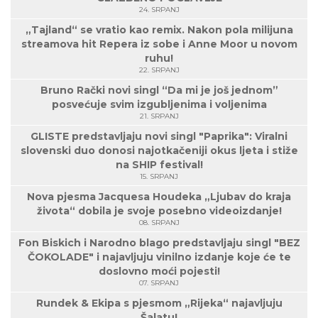
24. SRPANJ
„Tajland“ se vratio kao remix. Nakon pola milijuna
streamova hit Repera iz sobe i Anne Moor u novom
ruhu!
22. SRPANJ
Bruno Rački novi singl “Da mi je još jednom”
posvećuje svim izgubljenima i voljenima
21. SRPANJ
GLISTE predstavljaju novi singl "Paprika": Viralni
slovenski duo donosi najotkačeniji okus ljeta i stiže
na SHIP festival!
15. SRPANJ
Nova pjesma Jacquesa Houdeka „Ljubav do kraja
života“ dobila je svoje posebno videoizdanje!
08. SRPANJ
Fon Biskich i Narodno blago predstavljaju singl "BEZ
ČOKOLADE" i najavljuju vinilno izdanje koje će te
doslovno moći pojesti!
07. SRPANJ
Rundek & Ekipa s pjesmom „Rijeka“ najavljuju
Šalatu!