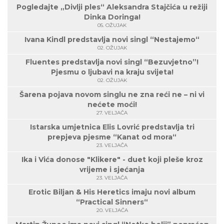
Pogledajte „Divlji ples“ Aleksandra Stajčića u režiji
Dinka Doringa!
05. OŽUJAK
Ivana Kindl predstavlja novi singl “Nestajemo“
02. OŽUJAK
Fluentes predstavlja novi singl “Bezuvjetno”!
Pjesmu o ljubavi na kraju svijeta!
02. OŽUJAK
Šarena pojava novom singlu ne zna reći ne – ni vi
nećete moći!
27. VELJAČA
Istarska umjetnica Elis Lovrić predstavlja tri
prepjeva pjesme “Kanat od mora“
23. VELJAČA
Ika i Vića donose "Klikere" - duet koji pleše kroz
vrijeme i sjećanja
23. VELJAČA
Erotic Biljan & His Heretics imaju novi album
“Practical Sinners“
20. VELJAČA