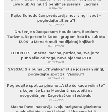
„Live klub Azimut Šibenik“ je pjesma „Lacrima“!
11. TRAVANJ
Rajko Suhodolčan predstavlja novi singl i spot –
pogledajte „Elenu“!
10. TRAVANJ
Druženje s Jacquesom Houdekom, Bandom
Turizma, Reperom iz Sobe i grupom Boa II u subotu
12.04. u Menart multimedijalnoj knjižari!
09. TRAVANJ
FLUENTES: Snažna, moćna, poticajna, sve je to i
puno više od toga, nova pjesma RED!
08. TRAVANJ
SASSJA: S albuma „Chwakka“ stiže još jedan singl,
pogledajte spot za „Vaniliju“!
07. TRAVANJ
Pogledajte spot za pjesmu „A što ću kada volim te“
s kojom će Lana Mandarić nastupiti na
ovogodišnjem Zagrebačkom festivalu!
24. OŽUJAK
Macha Ravel nastavlja svoju razigranu glazbenu
evoluciju! Novi spot i singl - "Ako smo isti"!