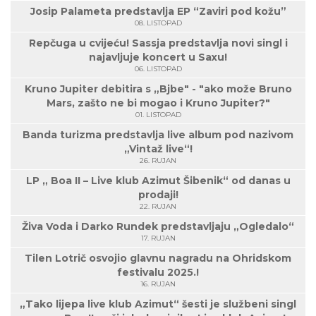
Josip Palameta predstavlja EP “Zaviri pod kožu”
08. LISTOPAD
Repčuga u cvijeću! Sassja predstavlja novi singl i
najavljuje koncert u Saxu!
06. LISTOPAD
Kruno Jupiter debitira s „Bjbe" - "ako može Bruno
Mars, zašto ne bi mogao i Kruno Jupiter?"
01. LISTOPAD
Banda turizma predstavlja live album pod nazivom
„Vintaž live“!
26. RUJAN
LP „ Boa II – Live klub Azimut Šibenik“ od danas u
prodaji!
22. RUJAN
Živa Voda i Darko Rundek predstavljaju „Ogledalo“
17. RUJAN
Tilen Lotrič osvojio glavnu nagradu na Ohridskom
festivalu 2025.!
16. RUJAN
„Tako lijepa live klub Azimut“ šesti je službeni singl