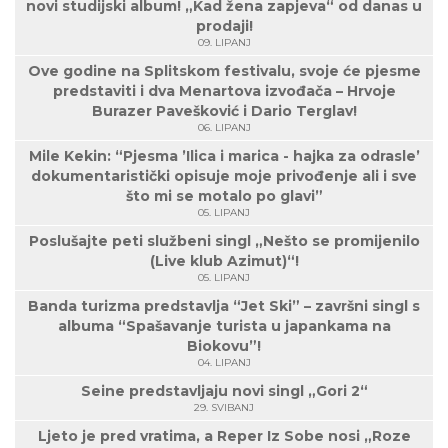
novi studijski album! „Kad žena zapjeva“ od danas u
prodaji!
09. LIPANJ
Ove godine na Splitskom festivalu, svoje će pjesme
predstaviti i dva Menartova izvođača – Hrvoje
Burazer Pavešković i Dario Terglav!
06. LIPANJ
Mile Kekin: “Pjesma ’Ilica i marica - hajka za odrasle’
dokumentaristički opisuje moje privođenje ali i sve
što mi se motalo po glavi”
05. LIPANJ
Poslušajte peti službeni singl „Nešto se promijenilo
(Live klub Azimut)“!
05. LIPANJ
Banda turizma predstavlja “Jet Ski” – završni singl s
albuma “Spašavanje turista u japankama na
Biokovu”!
04. LIPANJ
Seine predstavljaju novi singl „Gori 2“
29. SVIBANJ
Ljeto je pred vratima, a Reper Iz Sobe nosi „Roze