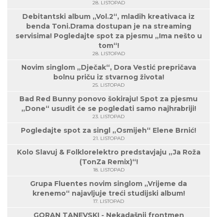
28. LISTOPAD
Debitantski album „Vol.2“, mladih kreativaca iz
benda Toni.Drama dostupan je na streaming
servisima! Pogledajte spot za pjesmu „Ima nešto u
tom“!
28. LISTOPAD
Novim singlom „Dječak“, Dora Vestić prepričava
bolnu priču iz stvarnog života!
25. LISTOPAD
Bad Red Bunny ponovo šokiraju! Spot za pjesmu
„Done“ usudit će se pogledati samo najhrabriji!
23. LISTOPAD
Pogledajte spot za singl „Osmijeh“ Elene Brnić!
21. LISTOPAD
Kolo Slavuj & Folklorelektro predstavjaju „Ja Roža
(TonZa Remix)“!
18. LISTOPAD
Grupa Fluentes novim singlom „Vrijeme da
krenemo“ najavljuje treći studijski album!
17. LISTOPAD
GORAN TANEVSKI - Nekadašnji frontmen