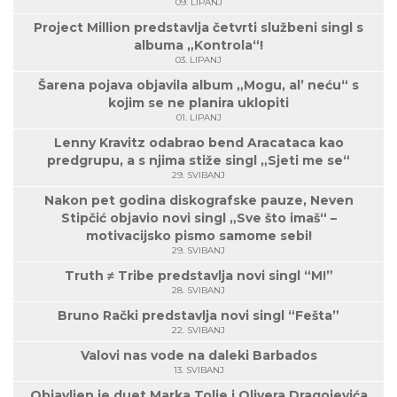
09. LIPANJ
Project Million predstavlja četvrti službeni singl s
albuma „Kontrola“!
03. LIPANJ
Šarena pojava objavila album „Mogu, al’ neću“ s
kojim se ne planira uklopiti
01. LIPANJ
Lenny Kravitz odabrao bend Aracataca kao
predgrupu, a s njima stiže singl „Sjeti me se“
29. SVIBANJ
Nakon pet godina diskografske pauze, Neven
Stipčić objavio novi singl „Sve što imaš“ –
motivacijsko pismo samome sebi!
29. SVIBANJ
Truth ≠ Tribe predstavlja novi singl “M!”
28. SVIBANJ
Bruno Rački predstavlja novi singl “Fešta”
22. SVIBANJ
Valovi nas vode na daleki Barbados
13. SVIBANJ
Objavljen je duet Marka Tolje i Olivera Dragojevića