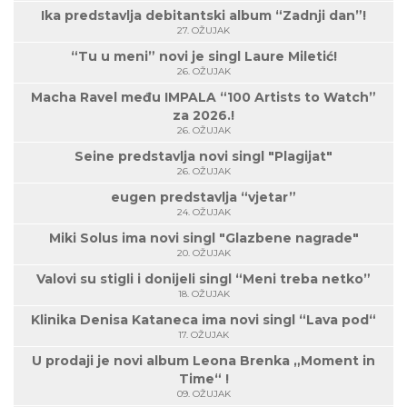
Ika predstavlja debitantski album “Zadnji dan”!
27. OŽUJAK
“Tu u meni” novi je singl Laure Miletić!
26. OŽUJAK
Macha Ravel među IMPALA “100 Artists to Watch”
za 2026.!
26. OŽUJAK
Seine predstavlja novi singl "Plagijat"
26. OŽUJAK
eugen predstavlja “vjetar”
24. OŽUJAK
Miki Solus ima novi singl "Glazbene nagrade"
20. OŽUJAK
Valovi su stigli i donijeli singl “Meni treba netko”
18. OŽUJAK
Klinika Denisa Kataneca ima novi singl “Lava pod“
17. OŽUJAK
U prodaji je novi album Leona Brenka „Moment in
Time“ !
09. OŽUJAK