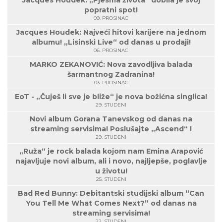
Jacques Houdek: „Pjesma života“ dobila je svoj
popratni spot!
09. PROSINAC
Jacques Houdek: Najveći hitovi karijere na jednom
albumu! „Lisinski Live“ od danas u prodaji!
06. PROSINAC
MARKO ZEKANOVIĆ: Nova zavodljiva balada
šarmantnog Zadranina!
03. PROSINAC
EoT - „Čuješ li sve je bliže“ je nova božićna singlica!
29. STUDENI
Novi album Gorana Tanevskog od danas na
streaming servisima! Poslušajte „Ascend“ !
29. STUDENI
„Ruža“ je rock balada kojom nam Emina Arapović
najavljuje novi album, ali i novo, najljepše, poglavlje
u životu!
25. STUDENI
Bad Red Bunny: Debitantski studijski album “Can
You Tell Me What Comes Next?” od danas na
streaming servisima!
22. STUDENI