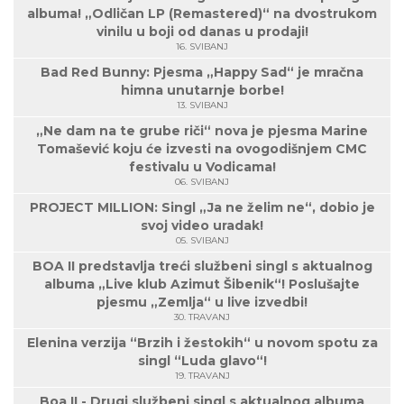
albuma! „Odličan LP (Remastered)“ na dvostrukom
vinilu u boji od danas u prodaji!
16. SVIBANJ
Bad Red Bunny: Pjesma „Happy Sad“ je mračna
himna unutarnje borbe!
13. SVIBANJ
„Ne dam na te grube riči“ nova je pjesma Marine
Tomašević koju će izvesti na ovogodišnjem CMC
festivalu u Vodicama!
06. SVIBANJ
PROJECT MILLION: Singl „Ja ne želim ne“, dobio je
svoj video uradak!
05. SVIBANJ
BOA II predstavlja treći službeni singl s aktualnog
albuma „Live klub Azimut Šibenik“! Poslušajte
pjesmu „Zemlja“ u live izvedbi!
30. TRAVANJ
Elenina verzija “Brzih i žestokih“ u novom spotu za
singl “Luda glavo“!
19. TRAVANJ
Boa II - Drugi službeni singl s aktualnog albuma