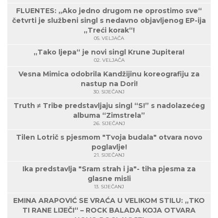
FLUENTES: „Ako jedno drugom ne oprostimo sve“
četvrti je službeni singl s nedavno objavljenog EP-ija
„Treći korak“!
05. VELJAČA
„Tako ljepa“ je novi singl Krune Jupitera!
02. VELJAČA
Vesna Mimica odobrila Kandžijinu koreografiju za
nastup na Dori!
30. SIJEČANJ
Truth ≠ Tribe predstavljaju singl “S!” s nadolazećeg
albuma “Zimstrela”
26. SIJEČANJ
Tilen Lotrič s pjesmom "Tvoja budala" otvara novo
poglavlje!
21. SIJEČANJ
Ika predstavlja "Sram strah i ja"- tiha pjesma za
glasne misli
13. SIJEČANJ
EMINA ARAPOVIĆ SE VRAĆA U VELIKOM STILU: „TKO
TI RANE LIJEČI“ – ROCK BALADA KOJA OTVARA