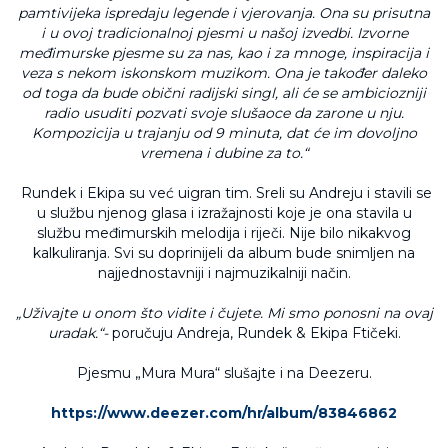
pamtivijeka ispredaju legende i vjerovanja. Ona su prisutna
i u ovoj tradicionalnoj pjesmi u našoj izvedbi. Izvorne
međimurske pjesme su za nas, kao i za mnoge, inspiracija i
veza s nekom iskonskom muzikom. Ona je također daleko
od toga da bude obični radijski singl, ali će se ambiciozniji
radio usuditi pozvati svoje slušaoce da zarone u nju.
Kompozicija u trajanju od 9 minuta, dat će im dovoljno
vremena i dubine za to.“
Rundek i Ekipa su već uigran tim. Sreli su Andreju i stavili se
u službu njenog glasa i izražajnosti koje je ona stavila u
službu međimurskih melodija i riječi. Nije bilo nikakvog
kalkuliranja. Svi su doprinijeli da album bude snimljen na
najjednostavniji i najmuzikalniji način.
„Uživajte u onom što vidite i čujete. Mi smo ponosni na ovaj
uradak.“-
poručuju Andreja, Rundek & Ekipa Ftičeki.
Pjesmu „Mura Mura“ slušajte i na Deezeru.
https://www.deezer.com/hr/album/83846862