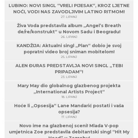
LUBINO: NOVI SINGL “VRELI PIJESAK“, KROZ LJETNE
NOĆI, VODI NAS ZAVODLJIVIM LATINO RITMOM!
27. LIPANJ
Živa Voda predstavila album „Angel’s Breath
de/re/konstrukt“ u Novom Sadu i Beogradu!
26. LIPANJ
KANDŽIJA: Aktualni singl „Plan“ dobio je svoj
popratni video broj sniman mobitelom!
25. LIPANJ
ALEN ĐURAS PREDSTAVLJA NOVI SINGL „TEBI
PRIPADAM“!
23. LIPANJ
Mary May dio globalnog glazbenog projekta
„International Artists Project“
18. LIPANJ
Hoće li „Opsesija“ Lane Mandarić postati i vaša
opsesija?
17. LIPANJ
Novo ime na glazbenoj sceni! Mlada V-pop
umjetnica Zoe predstavila debitantski singl “Hit My
Head” u Zagrebu!