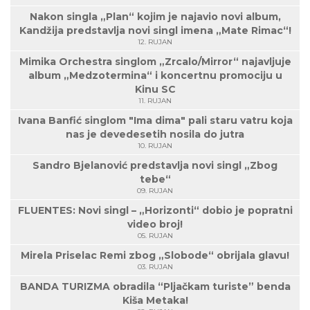
Nakon singla „Plan“ kojim je najavio novi album,
Kandžija predstavlja novi singl imena „Mate Rimac“!
12. RUJAN
Mimika Orchestra singlom „Zrcalo/Mirror“ najavljuje
album „Medzotermina“ i koncertnu promociju u
Kinu SC
11. RUJAN
Ivana Banfić singlom "Ima dima" pali staru vatru koja
nas je devedesetih nosila do jutra
10. RUJAN
Sandro Bjelanović predstavlja novi singl „Zbog
tebe“
09. RUJAN
FLUENTES: Novi singl – „Horizonti“ dobio je popratni
video broj!
05. RUJAN
Mirela Priselac Remi zbog „Slobode“ obrijala glavu!
03. RUJAN
BANDA TURIZMA obradila “Pljačkam turiste” benda
Kiša Metaka!