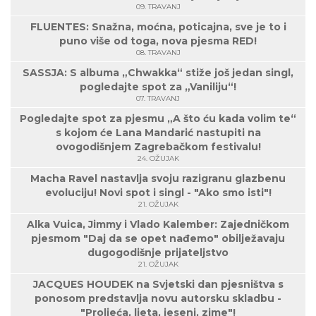
09. TRAVANJ
FLUENTES: Snažna, moćna, poticajna, sve je to i
puno više od toga, nova pjesma RED!
08. TRAVANJ
SASSJA: S albuma „Chwakka“ stiže još jedan singl,
pogledajte spot za „Vaniliju“!
07. TRAVANJ
Pogledajte spot za pjesmu „A što ću kada volim te“
s kojom će Lana Mandarić nastupiti na
ovogodišnjem Zagrebačkom festivalu!
24. OŽUJAK
Macha Ravel nastavlja svoju razigranu glazbenu
evoluciju! Novi spot i singl - "Ako smo isti"!
21. OŽUJAK
Alka Vuica, Jimmy i Vlado Kalember: Zajedničkom
pjesmom "Daj da se opet nađemo" obilježavaju
dugogodišnje prijateljstvo
21. OŽUJAK
JACQUES HOUDEK na Svjetski dan pjesništva s
ponosom predstavlja novu autorsku skladbu -
"Proljeća, ljeta, jeseni, zime"!