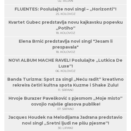
02. RUJAN
FLUENTES: Poslušajte novi singl – „Horizonti“!
25. KOLOVOZ
Kvartet Gubec predstavlja novu kajkavsku popevku
„Potiho“
18. KOLOVOZ
Elena Brnić predstavlja novi singl "Jesam li
prespavala"
18. KOLOVOZ
NOVI ALBUM MACHE RAVEL! Poslušajte „Lutkica De
Luxe“!
06. KOLOVOZ
Banda Turizma: Spot za singl „Neću radit“ kreativno
rekreira četiri kultna spota Kuzme i Shake Zulu!
11. SRPANJ
Hrvoje Burazer Pavešković s pjesmom „Moje misto“
osvojio najviše glasova publike!
07. SRPANJ
Jacques Houdek na Melodijama Jadrana predstavio
novi singl „Sretni ljudi ne pišu pjesme“!
30. LIPANJ