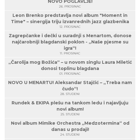
NOVO POGLAVLJE!
26. PROSINAC
Leon Brenko predstavlja novi album "Moment in
Time" – sinergija triju izvanrednih jazz glazbenika
12. PROSINAC
Zagrepčanke i dečki u suradnji s Menartom, donose
najčarobniji blagdanski poklon - „Naše pjesme su
igra“!
11. PROSINAC
„Čarolija mog Božića“ – u novom singlu Laura Miletić
donosi toplinu blagdana
01. PROSINAC
NOVO U MENARTU! Aleksandar Stajčić – „Treba nam
čudo“!
28. STUDENI
Rundek & EKIPA plešu na tankom ledu i najavljuju
novi album!
25. STUDENI
Novi album Mimike Orchestra „Medzotermina“ od
danas u prodaji!
24. STUDENI