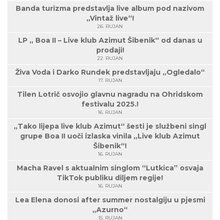
Banda turizma predstavlja live album pod nazivom
„Vintaž live“!
26. RUJAN
LP „ Boa II – Live klub Azimut Šibenik“ od danas u
prodaji!
22. RUJAN
Živa Voda i Darko Rundek predstavljaju „Ogledalo“
17. RUJAN
Tilen Lotrič osvojio glavnu nagradu na Ohridskom
festivalu 2025.!
16. RUJAN
„Tako lijepa live klub Azimut“ šesti je službeni singl
grupe Boa II uoči izlaska vinila „Live klub Azimut
Šibenik“!
16. RUJAN
Macha Ravel s aktualnim singlom “Lutkica” osvaja
TikTok publiku diljem regije!
16. RUJAN
Lea Elena donosi after summer nostalgiju u pjesmi
„Azurno“
15. RUJAN