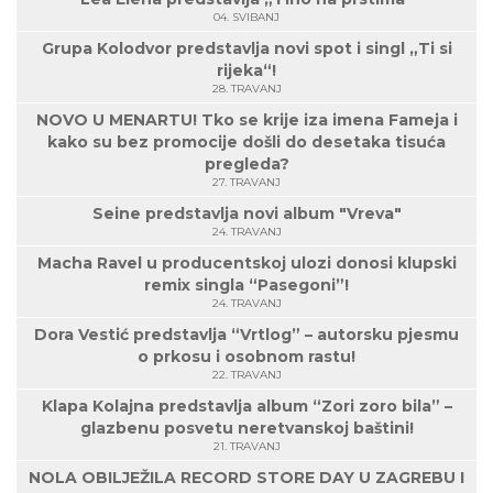
04. SVIBANJ
Grupa Kolodvor predstavlja novi spot i singl „Ti si
rijeka“!
28. TRAVANJ
NOVO U MENARTU! Tko se krije iza imena Fameja i
kako su bez promocije došli do desetaka tisuća
pregleda?
27. TRAVANJ
Seine predstavlja novi album "Vreva"
24. TRAVANJ
Macha Ravel u producentskoj ulozi donosi klupski
remix singla “Pasegoni”!
24. TRAVANJ
Dora Vestić predstavlja “Vrtlog” – autorsku pjesmu
o prkosu i osobnom rastu!
22. TRAVANJ
Klapa Kolajna predstavlja album “Zori zoro bila” –
glazbenu posvetu neretvanskoj baštini!
21. TRAVANJ
NOLA OBILJEŽILA RECORD STORE DAY U ZAGREBU I