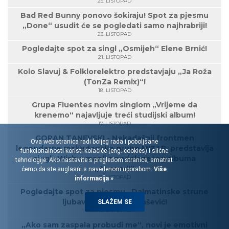
25. LISTOPAD
Bad Red Bunny ponovo šokiraju! Spot za pjesmu
„Done“ usudit će se pogledati samo najhrabriji!
23. LISTOPAD
Pogledajte spot za singl „Osmijeh“ Elene Brnić!
21. LISTOPAD
Kolo Slavuj & Folklorelektro predstavjaju „Ja Roža
(TonZa Remix)“!
18. LISTOPAD
Grupa Fluentes novim singlom „Vrijeme da
krenemo“ najavljuje treći studijski album!
17. LISTOPAD
GORAN TANEVSKI - Nekadašnji frontmen
Ova web stranica radi boljeg rada i poboljšane
legendarne makedonske grupe MIZAR, predstavlja
funkcionalnosti koristi kolačiće (eng. cookies) i slične
singl „Wish a man“ s nadolazećeg albuma
tehnologije. Ako nastavite s pregledom stranice, smatrat
„Ascend“!
ćemo da ste suglasni s navedenom uporabom.
Više
11. LISTOPAD
informacija »
Pogledajte spot za pjesmu „Dalmatinske strune
ljubavi“, Marine Tomašević!
SLAŽEM SE
10. LISTOPAD
„Ako sam zaspala probudi me“, novi je emotivni