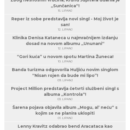
„Sunčanica“!
15. LIPANJ
Reper iz sobe predstavlja novi singl - Moj život je
san!
12. LIPANJ
Klinika Denisa Kataneca u najmračnijem izdanju
dosad na novom albumu „Ununani“
12. LIPANJ
“Gori kuća” u novom spotu Martina Žuneca!
10. LIPANJ
Banda turizma odgovorila Huljiću novim singlom
“Nisan rojen da bude mi lipo”!
09. LIPANJ
Project Million predstavlja četvrti službeni singl s
albuma „Kontrola“!
03. LIPANJ
Šarena pojava objavila album „Mogu, al’ neću“ s
kojim se ne planira uklopiti
01. LIPANJ
Lenny Kravitz odabrao bend Aracataca kao