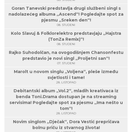
Goran Tanevski predstavlja drugi službeni singl s
nadolazećeg albuma „Ascend“! Pogledajte spot za
pjesmu „Sreken den“!
08. STUDENI
Kolo Slavuj & Folklorelektro predstavjaju „Hajstra
(TonZa Remix)“!
08. STUDENI
Rajko Suhodolčan, na ovogodišnjem Chansonfestu
predstavio je novi singl „Proljetni san“!
07. STUDENI
Marolt u novom singlu „Voljena“, pleše između
svjetlosti i tame!
28. LISTOPAD
Debitantski album „Vol.2“, mladih kreativaca iz
benda Toni.Drama dostupan je na streaming
servisima! Pogledajte spot za pjesmu „Ima nešto u
tom“!
28. LISTOPAD
Novim singlom „Dječak“, Dora Vestić prepričava
bolnu priču iz stvarnog života!