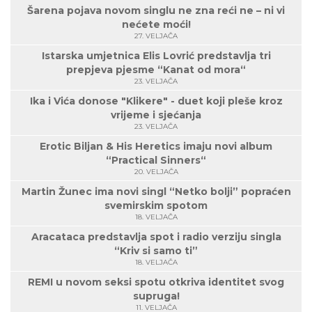
Šarena pojava novom singlu ne zna reći ne – ni vi
nećete moći!
27. VELJAČA
Istarska umjetnica Elis Lovrić predstavlja tri
prepjeva pjesme “Kanat od mora“
23. VELJAČA
Ika i Vića donose "Klikere" - duet koji pleše kroz
vrijeme i sjećanja
23. VELJAČA
Erotic Biljan & His Heretics imaju novi album
“Practical Sinners“
20. VELJAČA
Martin Žunec ima novi singl “Netko bolji” popraćen
svemirskim spotom
18. VELJAČA
Aracataca predstavlja spot i radio verziju singla
“Kriv si samo ti”
18. VELJAČA
REMI u novom seksi spotu otkriva identitet svog
supruga!
11. VELJAČA