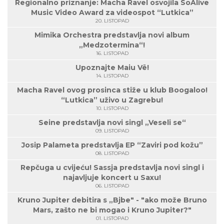
Regionalno priznanje: Macha Ravel osvojila SoAlive
Music Video Award za videospot “Lutkica”
20. LISTOPAD
Mimika Orchestra predstavlja novi album
„Medzotermina“!
16. LISTOPAD
Upoznajte Maiu Vë!
14. LISTOPAD
Macha Ravel ovog prosinca stiže u klub Boogaloo!
“Lutkica” uživo u Zagrebu!
10. LISTOPAD
Seine predstavlja novi singl „Veseli se“
09. LISTOPAD
Josip Palameta predstavlja EP “Zaviri pod kožu”
08. LISTOPAD
Repčuga u cvijeću! Sassja predstavlja novi singl i
najavljuje koncert u Saxu!
06. LISTOPAD
Kruno Jupiter debitira s „Bjbe" - "ako može Bruno
Mars, zašto ne bi mogao i Kruno Jupiter?"
01. LISTOPAD