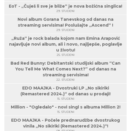
EoT - „Čuješ li sve je bliže“ je nova božićna singlica!
29. STUDENI
Novi album Gorana Tanevskog od danas na
streaming servisima! Poslušajte „Ascend“ !
29. STUDENI
„Ruža“ je rock balada kojom nam Emina Arapović
najavljuje novi album, ali i novo, najljepše, poglavlje
u životu!
25. STUDENI
Bad Red Bunny: Debitantski studijski album “Can
You Tell Me What Comes Next?” od danas na
streaming servisima!
22. STUDENI
EDO MAAJKA - Dvostruki LP „No sikiriki
(Remastered 2024.)“ od danas u prodaji!
15. STUDENI
Million - "Ogledalo" - novi singl s albuma Million 2!
15. STUDENI
EDO MAAJKA - Počele prednarudžbe dvostrukog
vinila „No sikiriki (Remastered 2024.)“!
08. STUDENI