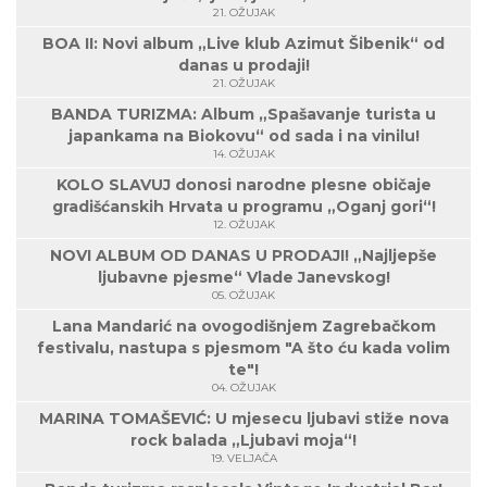
21. OŽUJAK
BOA II: Novi album „Live klub Azimut Šibenik“ od
danas u prodaji!
21. OŽUJAK
BANDA TURIZMA: Album „Spašavanje turista u
japankama na Biokovu“ od sada i na vinilu!
14. OŽUJAK
KOLO SLAVUJ donosi narodne plesne običaje
gradišćanskih Hrvata u programu „Oganj gori“!
12. OŽUJAK
NOVI ALBUM OD DANAS U PRODAJI! „Najljepše
ljubavne pjesme“ Vlade Janevskog!
05. OŽUJAK
Lana Mandarić na ovogodišnjem Zagrebačkom
festivalu, nastupa s pjesmom "A što ću kada volim
te"!
04. OŽUJAK
MARINA TOMAŠEVIĆ: U mjesecu ljubavi stiže nova
rock balada „Ljubavi moja“!
19. VELJAČA