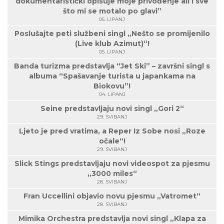
dokumentaristički opisuje moje privođenje ali i sve
što mi se motalo po glavi”
05. LIPANJ
Poslušajte peti službeni singl „Nešto se promijenilo
(Live klub Azimut)“!
05. LIPANJ
Banda turizma predstavlja “Jet Ski” – završni singl s
albuma “Spašavanje turista u japankama na
Biokovu”!
04. LIPANJ
Seine predstavljaju novi singl „Gori 2“
29. SVIBANJ
Ljeto je pred vratima, a Reper Iz Sobe nosi „Roze
očale“!
29. SVIBANJ
Slick Stings predstavljaju novi videospot za pjesmu
„3000 miles“
28. SVIBANJ
Fran Uccellini objavio novu pjesmu „Vatromet“
28. SVIBANJ
Mimika Orchestra predstavlja novi singl „Klapa za