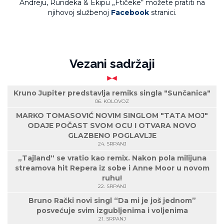
Andreju, Rundeka & Ekipu „Ftičeke“ možete pratiti na
njihovoj službenoj
Facebook
stranici.
Vezani sadržaji
Kruno Jupiter predstavlja remiks singla "Sunčanica"
06. KOLOVOZ
MARKO TOMASOVIĆ NOVIM SINGLOM "TATA MOJ"
ODAJE POČAST SVOM OCU I OTVARA NOVO
GLAZBENO POGLAVLJE
24. SRPANJ
„Tajland“ se vratio kao remix. Nakon pola milijuna
streamova hit Repera iz sobe i Anne Moor u novom
ruhu!
22. SRPANJ
Bruno Rački novi singl “Da mi je još jednom”
posvećuje svim izgubljenima i voljenima
21. SRPANJ