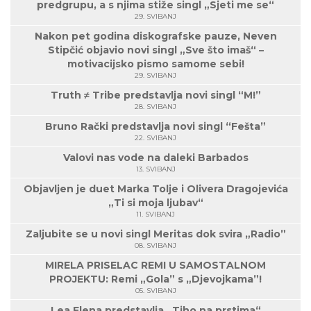
predgrupu, a s njima stiže singl „Sjeti me se“
29. SVIBANJ
Nakon pet godina diskografske pauze, Neven
Stipčić objavio novi singl „Sve što imaš“ –
motivacijsko pismo samome sebi!
29. SVIBANJ
Truth ≠ Tribe predstavlja novi singl “M!”
28. SVIBANJ
Bruno Rački predstavlja novi singl “Fešta”
22. SVIBANJ
Valovi nas vode na daleki Barbados
13. SVIBANJ
Objavljen je duet Marka Tolje i Olivera Dragojevića
„Ti si moja ljubav“
11. SVIBANJ
Zaljubite se u novi singl Meritas dok svira „Radio”
08. SVIBANJ
MIRELA PRISELAC REMI U SAMOSTALNOM
PROJEKTU: Remi „Gola” s „Djevojkama”!
05. SVIBANJ
Lea Elena predstavlja „Tiho na prstima“