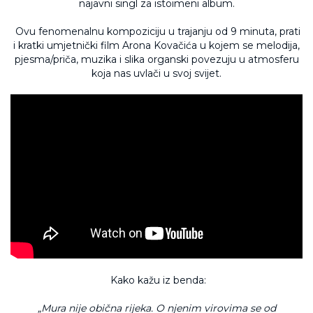
najavni singl za istoimeni album.
Ovu fenomenalnu kompoziciju u trajanju od 9 minuta, prati
i kratki umjetnički film Arona Kovačića u kojem se melodija,
pjesma/priča, muzika i slika organski povezuju u atmosferu
koja nas uvlači u svoj svijet.
Kako kažu iz benda:
„Mura nije obična rijeka. O njenim virovima se od