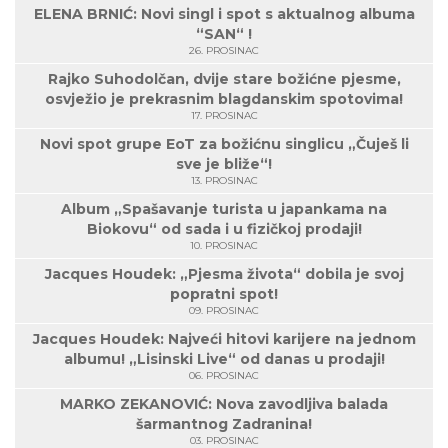
ELENA BRNIĆ: Novi singl i spot s aktualnog albuma
“SAN“ !
26. PROSINAC
Rajko Suhodolčan, dvije stare božićne pjesme,
osvježio je prekrasnim blagdanskim spotovima!
17. PROSINAC
Novi spot grupe EoT za božićnu singlicu „Čuješ li
sve je bliže“!
13. PROSINAC
Album „Spašavanje turista u japankama na
Biokovu“ od sada i u fizičkoj prodaji!
10. PROSINAC
Jacques Houdek: „Pjesma života“ dobila je svoj
popratni spot!
09. PROSINAC
Jacques Houdek: Najveći hitovi karijere na jednom
albumu! „Lisinski Live“ od danas u prodaji!
06. PROSINAC
MARKO ZEKANOVIĆ: Nova zavodljiva balada
šarmantnog Zadranina!
03. PROSINAC