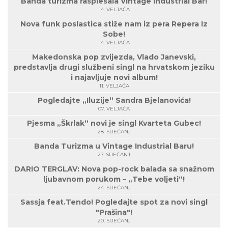
Banda turizma rasplesala Vintage Industrial Bar!
14. VELJAČA
Nova funk poslastica stiže nam iz pera Repera Iz
Sobe!
14. VELJAČA
Makedonska pop zvijezda, Vlado Janevski,
predstavlja drugi službeni singl na hrvatskom jeziku
i najavljuje novi album!
11. VELJAČA
Pogledajte „Iluzije“ Sandra Bjelanovića!
07. VELJAČA
Pjesma „Škrlak“ novi je singl Kvarteta Gubec!
28. SIJEČANJ
Banda Turizma u Vintage Industrial Baru!
27. SIJEČANJ
DARIO TERGLAV: Nova pop-rock balada sa snažnom
ljubavnom porukom – „Tebe voljeti“!
24. SIJEČANJ
Sassja feat.Tendo! Pogledajte spot za novi singl
"Prašina"!
20. SIJEČANJ