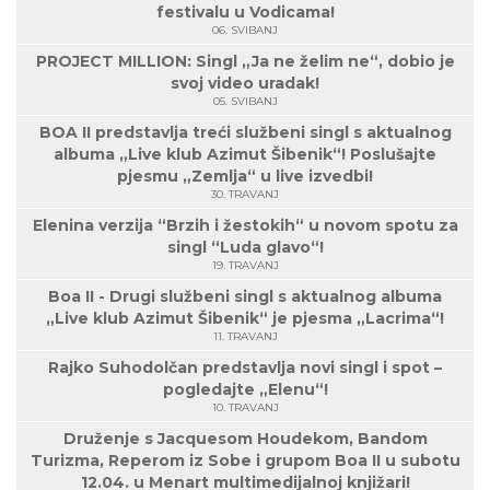
festivalu u Vodicama!
06. SVIBANJ
PROJECT MILLION: Singl „Ja ne želim ne“, dobio je
svoj video uradak!
05. SVIBANJ
BOA II predstavlja treći službeni singl s aktualnog
albuma „Live klub Azimut Šibenik“! Poslušajte
pjesmu „Zemlja“ u live izvedbi!
30. TRAVANJ
Elenina verzija “Brzih i žestokih“ u novom spotu za
singl “Luda glavo“!
19. TRAVANJ
Boa II - Drugi službeni singl s aktualnog albuma
„Live klub Azimut Šibenik“ je pjesma „Lacrima“!
11. TRAVANJ
Rajko Suhodolčan predstavlja novi singl i spot –
pogledajte „Elenu“!
10. TRAVANJ
Druženje s Jacquesom Houdekom, Bandom
Turizma, Reperom iz Sobe i grupom Boa II u subotu
12.04. u Menart multimedijalnoj knjižari!