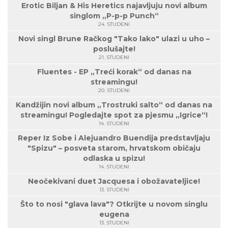
Erotic Biljan & His Heretics najavljuju novi album
singlom „P-p-p Punch“
24. STUDENI
Novi singl Brune Račkog "Tako lako" ulazi u uho –
poslušajte!
21. STUDENI
Fluentes - EP „Treći korak“ od danas na
streamingu!
20. STUDENI
Kandžijin novi album „Trostruki salto“ od danas na
streamingu! Pogledajte spot za pjesmu „Igrice“!
14. STUDENI
Reper Iz Sobe i Alejuandro Buendija predstavljaju
"Spizu" – posveta starom, hrvatskom običaju
odlaska u spizu!
14. STUDENI
Neočekivani duet Jacquesa i obožavateljice!
13. STUDENI
Što to nosi "glava lava"? Otkrijte u novom singlu
eugena
13. STUDENI