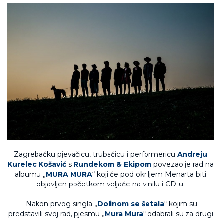
Zagrebačku pjevačicu, trubačicu i performericu
Andreju
Kurelec Košavić
s
Rundekom
&
Ekipom
povezao je rad na
albumu „
MURA MURA
“ koji će pod okriljem Menarta biti
objavljen početkom veljače na vinilu i CD-u.
Nakon prvog singla „
Dolinom se šetala
“ kojim su
predstavili svoj rad, pjesmu „
Mura Mura
“ odabrali su za drugi