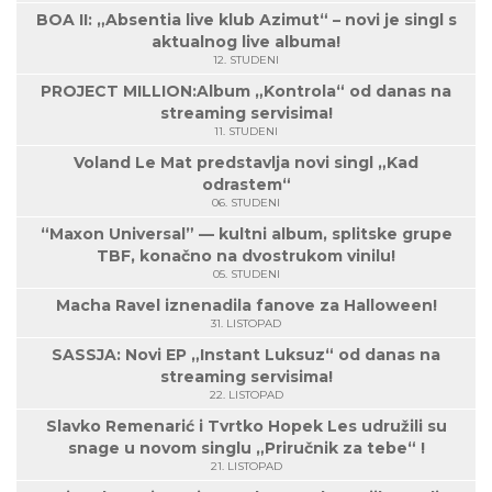
BOA II: „Absentia live klub Azimut“ – novi je singl s
aktualnog live albuma!
12. STUDENI
PROJECT MILLION:Album „Kontrola“ od danas na
streaming servisima!
11. STUDENI
Voland Le Mat predstavlja novi singl „Kad
odrastem“
06. STUDENI
“Maxon Universal” — kultni album, splitske grupe
TBF, konačno na dvostrukom vinilu!
05. STUDENI
Macha Ravel iznenadila fanove za Halloween!
31. LISTOPAD
SASSJA: Novi EP „Instant Luksuz“ od danas na
streaming servisima!
22. LISTOPAD
Slavko Remenarić i Tvrtko Hopek Les udružili su
snage u novom singlu „Priručnik za tebe“ !
21. LISTOPAD