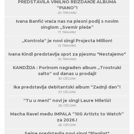
PREDSTAVILA VINILNO REIZDANJE ALBUMA
“PIANO”!
20. TRAVANJ
Ivana Banfić vraća nas na plesni podij s novim
singlom „Svemir pleše”
17. TRAVANJ
„Kontrola“ je novi singl Projecta Million!
13. TRAVANJ
Ivana Kindl predstavlja spot za pjesmu "Nestajemo"
10. TRAVANJ
KANDŽIJA : Porinom nagrađen album „Trostruki
salto“ od danas u prodaji!
30. OŽUJAK
Ika predstavlja debitantski album “Zadnji dan”!
27. OŽUJAK
“Tu u meni” novi je singl Laure Miletić!
26. OŽUJAK
Macha Ravel među IMPALA “100 Artists to Watch”
za 2026.!
26. OŽUJAK
Seine predstavlja novi singl "Plagijat"