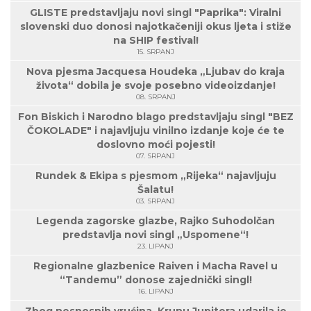
GLISTE predstavljaju novi singl "Paprika": Viralni
slovenski duo donosi najotkačeniji okus ljeta i stiže
na SHIP festival!
15. SRPANJ
Nova pjesma Jacquesa Houdeka „Ljubav do kraja
života“ dobila je svoje posebno videoizdanje!
08. SRPANJ
Fon Biskich i Narodno blago predstavljaju singl "BEZ
ČOKOLADE" i najavljuju vinilno izdanje koje će te
doslovno moći pojesti!
07. SRPANJ
Rundek & Ekipa s pjesmom „Rijeka“ najavljuju
Šalatu!
03. SRPANJ
Legenda zagorske glazbe, Rajko Suhodolčan
predstavlja novi singl „Uspomene“!
23. LIPANJ
Regionalne glazbenice Raiven i Macha Ravel u
“Tandemu” donose zajednički singl!
16. LIPANJ
Zbog nesnosnih vrućina, Krunu Jupitera udarila je