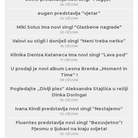
26. OŽUJAK
eugen predstavlja “vjetar”
24. OŽUJAK
Miki Solus ima novi singl "Glazbene nagrade"
20. OŽUJAK
Valovi su stigli i donijeli singl “Meni treba netko”
18. OŽUJAK
Klinika Denisa Kataneca ima novi singl “Lava pod“
17. OŽUJAK
U prodaji je novi album Leona Brenka „Moment in
Time“ !
09. OŽUJAK
Pogledajte „Divlji ples“ Aleksandra Stajčića u režiji
Dinka Doringa!
05. OŽUJAK
Ivana Kindl predstavlja novi singl “Nestajemo“
02. OŽUJAK
Fluentes predstavlja novi singl “Bezuvjetno”!
Pjesmu o ljubavi na kraju svijeta!
02. OŽUJAK