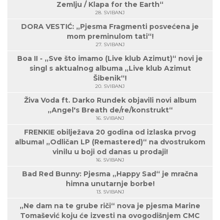
Zemlju / Klapa for the Earth“
28. SVIBANJ
DORA VESTIĆ: „Pjesma Fragmenti posvećena je
mom preminulom tati“!
27. SVIBANJ
Boa II - „Sve što imamo (Live klub Azimut)“ novi je
singl s aktualnog albuma „Live klub Azimut
Šibenik“!
20. SVIBANJ
Živa Voda ft. Darko Rundek objavili novi album
„Angel's Breath de/re/konstrukt“
16. SVIBANJ
FRENKIE obilježava 20 godina od izlaska prvog
albuma! „Odličan LP (Remastered)“ na dvostrukom
vinilu u boji od danas u prodaji!
16. SVIBANJ
Bad Red Bunny: Pjesma „Happy Sad“ je mračna
himna unutarnje borbe!
13. SVIBANJ
„Ne dam na te grube riči“ nova je pjesma Marine
Tomašević koju će izvesti na ovogodišnjem CMC