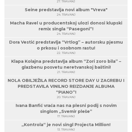
27. TRAVANJ
Seine predstavlja novi album "Vreva"
24. TRAVANJ
Macha Ravel u producentskoj ulozi donosi klupski
remix singla “Pasegoni”!
24. TRAVANJ
Dora Vestić predstavlja “Vrtlog” – autorsku pjesmu
o prkosu i osobnom rastu!
22. TRAVANJ
Klapa Kolajna predstavlja album “Zori zoro bila” –
glazbenu posvetu neretvanskoj baštini!
21. TRAVANJ
NOLA OBILJEŽILA RECORD STORE DAY U ZAGREBU I
PREDSTAVILA VINILNO REIZDANJE ALBUMA
“PIANO”!
20. TRAVANJ
Ivana Banfić vraća nas na plesni podij s novim
singlom „Svemir pleše”
17. TRAVANJ
„Kontrola“ je novi singl Projecta Million!
13. TRAVANJ