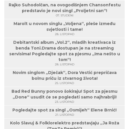
Rajko Suhodolčan, na ovogodišnjem Chansonfestu
predstavio je novi singl „Proljetni san“!
07. STUDENI
Marolt u novom singlu „Voljena“, pleše između
svjetlosti i tame!
28. LISTOPAD
Debitantski album „Vol.2“, mladih kreativaca iz
benda Toni.Drama dostupan je na streaming
servisima! Pogledajte spot za pjesmu „Ima nešto u
tom“!
28. LISTOPAD
Novim singlom „Dječak“, Dora Vestić prepričava
bolnu priču iz stvarnog života!
25. LISTOPAD
Bad Red Bunny ponovo šokiraju! Spot za pjesmu
„Done“ usudit će se pogledati samo najhrabriji!
23. LISTOPAD
Pogledajte spot za singl „Osmijeh“ Elene Brnić!
21. LISTOPAD
Kolo Slavuj & Folklorelektro predstavjaju „Ja Roža
(TonZa Remix)“!