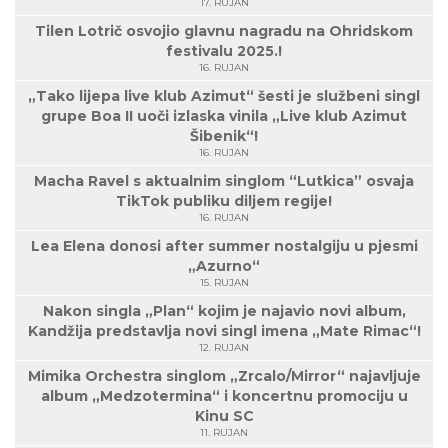
17. RUJAN
Tilen Lotrič osvojio glavnu nagradu na Ohridskom
festivalu 2025.!
16. RUJAN
„Tako lijepa live klub Azimut“ šesti je službeni singl
grupe Boa II uoči izlaska vinila „Live klub Azimut
Šibenik“!
16. RUJAN
Macha Ravel s aktualnim singlom “Lutkica” osvaja
TikTok publiku diljem regije!
16. RUJAN
Lea Elena donosi after summer nostalgiju u pjesmi
„Azurno“
15. RUJAN
Nakon singla „Plan“ kojim je najavio novi album,
Kandžija predstavlja novi singl imena „Mate Rimac“!
12. RUJAN
Mimika Orchestra singlom „Zrcalo/Mirror“ najavljuje
album „Medzotermina“ i koncertnu promociju u
Kinu SC
11. RUJAN