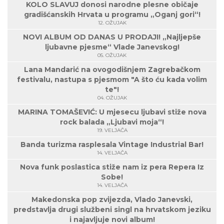
KOLO SLAVUJ donosi narodne plesne običaje
gradišćanskih Hrvata u programu „Oganj gori“!
12. OŽUJAK
NOVI ALBUM OD DANAS U PRODAJI! „Najljepše
ljubavne pjesme“ Vlade Janevskog!
05. OŽUJAK
Lana Mandarić na ovogodišnjem Zagrebačkom
festivalu, nastupa s pjesmom "A što ću kada volim
te"!
04. OŽUJAK
MARINA TOMAŠEVIĆ: U mjesecu ljubavi stiže nova
rock balada „Ljubavi moja“!
19. VELJAČA
Banda turizma rasplesala Vintage Industrial Bar!
14. VELJAČA
Nova funk poslastica stiže nam iz pera Repera Iz
Sobe!
14. VELJAČA
Makedonska pop zvijezda, Vlado Janevski,
predstavlja drugi službeni singl na hrvatskom jeziku
i najavljuje novi album!