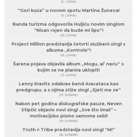
12. LIPANJ
“Gori kuća” u novom spotu Martina Žuneca!
10. LIPANJ
Banda turizma odgovorila Huljiću novim singlom
“Nisan rojen da bude mi lipo”!
09. LIPANJ
Project Million predstavlja četvrti službeni singl s
albuma „Kontrola“!
03. LIPANJ
Šarena pojava objavila album „Mogu, al’ neću“ s
kojim se ne planira uklopiti
01. LIPANJ
Lenny Kravitz odabrao bend Aracataca kao
predgrupu, a s njima stiže singl „Sjeti me se“
29. SVIBANJ
Nakon pet godina diskografske pauze, Neven
Stipčić objavio novi singl „Sve što imaš“ –
motivacijsko pismo samome sebi!
29. SVIBANJ
Truth ≠ Tribe predstavlja novi singl “M!”
28. SVIBANJ