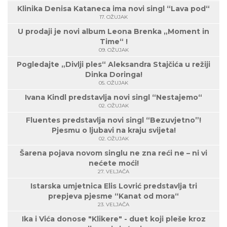
Klinika Denisa Kataneca ima novi singl “Lava pod“
17. OŽUJAK
U prodaji je novi album Leona Brenka „Moment in
Time“ !
09. OŽUJAK
Pogledajte „Divlji ples“ Aleksandra Stajčića u režiji
Dinka Doringa!
05. OŽUJAK
Ivana Kindl predstavlja novi singl “Nestajemo“
02. OŽUJAK
Fluentes predstavlja novi singl “Bezuvjetno”!
Pjesmu o ljubavi na kraju svijeta!
02. OŽUJAK
Šarena pojava novom singlu ne zna reći ne – ni vi
nećete moći!
27. VELJAČA
Istarska umjetnica Elis Lovrić predstavlja tri
prepjeva pjesme “Kanat od mora“
23. VELJAČA
Ika i Vića donose "Klikere" - duet koji pleše kroz