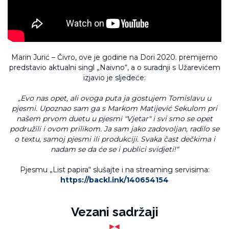
Marin Jurić – Čivro, ove je godine na Dori 2020. premijerno
predstavio aktualni singl „Naivno“, a o suradnji s Užarevićem
izjavio je sljedeće:
„Evo nas opet, ali ovoga puta ja gostujem Tomislavu u
pjesmi. Upoznao sam ga s Markom Matijević Sekulom pri
našem prvom duetu u pjesmi "Vjetar" i svi smo se opet
podružili i ovom prilikom. Ja sam jako zadovoljan, radilo se
o textu, samoj pjesmi ili produkciji. Svaka čast dečkima i
nadam se da će se i publici svidjeti!“
Pjesmu „List papira“ slušajte i na streaming servisima:
https://backl.ink/140654154
Vezani sadržaji