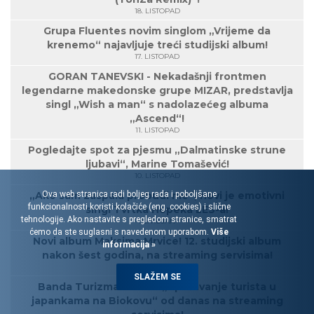
18. LISTOPAD
Grupa Fluentes novim singlom „Vrijeme da
krenemo“ najavljuje treći studijski album!
17. LISTOPAD
GORAN TANEVSKI - Nekadašnji frontmen
legendarne makedonske grupe MIZAR, predstavlja
singl „Wish a man“ s nadolazećeg albuma
„Ascend“!
11. LISTOPAD
Pogledajte spot za pjesmu „Dalmatinske strune
ljubavi“, Marine Tomašević!
10. LISTOPAD
Ova web stranica radi boljeg rada i poboljšane
„Ako sam zaspala probudi me“, novi je emotivni
funkcionalnosti koristi kolačiće (eng. cookies) i slične
singl Tvrtka Hopeka LES-a!
tehnologije. Ako nastavite s pregledom stranice, smatrat
30. RUJAN
ćemo da ste suglasni s navedenom uporabom.
Više
Novi album Maksima Mrvice! 12. studijski album
informacija »
nakon šest godina, na streaming servisima!
27. RUJAN
SLAŽEM SE
Banda Turizma: Album „Spašavanje turista u
japankama na Biokovu“ od danas na streaming