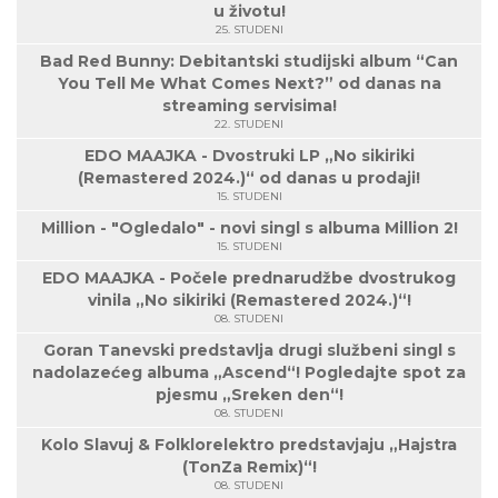
u životu!
25. STUDENI
Bad Red Bunny: Debitantski studijski album “Can
You Tell Me What Comes Next?” od danas na
streaming servisima!
22. STUDENI
EDO MAAJKA - Dvostruki LP „No sikiriki
(Remastered 2024.)“ od danas u prodaji!
15. STUDENI
Million - "Ogledalo" - novi singl s albuma Million 2!
15. STUDENI
EDO MAAJKA - Počele prednarudžbe dvostrukog
vinila „No sikiriki (Remastered 2024.)“!
08. STUDENI
Goran Tanevski predstavlja drugi službeni singl s
nadolazećeg albuma „Ascend“! Pogledajte spot za
pjesmu „Sreken den“!
08. STUDENI
Kolo Slavuj & Folklorelektro predstavjaju „Hajstra
(TonZa Remix)“!
08. STUDENI