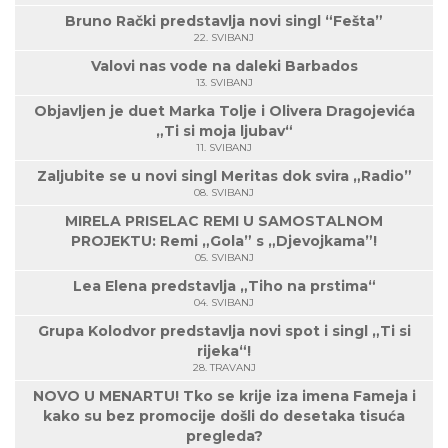
Bruno Rački predstavlja novi singl “Fešta”
22. SVIBANJ
Valovi nas vode na daleki Barbados
13. SVIBANJ
Objavljen je duet Marka Tolje i Olivera Dragojevića
„Ti si moja ljubav“
11. SVIBANJ
Zaljubite se u novi singl Meritas dok svira „Radio”
08. SVIBANJ
MIRELA PRISELAC REMI U SAMOSTALNOM
PROJEKTU: Remi „Gola” s „Djevojkama”!
05. SVIBANJ
Lea Elena predstavlja „Tiho na prstima“
04. SVIBANJ
Grupa Kolodvor predstavlja novi spot i singl „Ti si
rijeka“!
28. TRAVANJ
NOVO U MENARTU! Tko se krije iza imena Fameja i
kako su bez promocije došli do desetaka tisuća
pregleda?