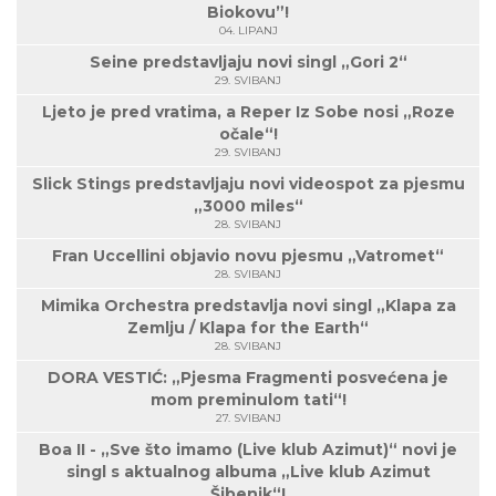
Biokovu”!
04. LIPANJ
Seine predstavljaju novi singl „Gori 2“
29. SVIBANJ
Ljeto je pred vratima, a Reper Iz Sobe nosi „Roze
očale“!
29. SVIBANJ
Slick Stings predstavljaju novi videospot za pjesmu
„3000 miles“
28. SVIBANJ
Fran Uccellini objavio novu pjesmu „Vatromet“
28. SVIBANJ
Mimika Orchestra predstavlja novi singl „Klapa za
Zemlju / Klapa for the Earth“
28. SVIBANJ
DORA VESTIĆ: „Pjesma Fragmenti posvećena je
mom preminulom tati“!
27. SVIBANJ
Boa II - „Sve što imamo (Live klub Azimut)“ novi je
singl s aktualnog albuma „Live klub Azimut
Šibenik“!