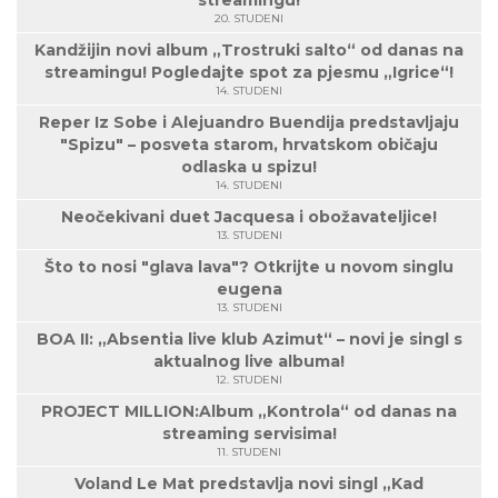
streamingu!
20. STUDENI
Kandžijin novi album „Trostruki salto“ od danas na
streamingu! Pogledajte spot za pjesmu „Igrice“!
14. STUDENI
Reper Iz Sobe i Alejuandro Buendija predstavljaju
"Spizu" – posveta starom, hrvatskom običaju
odlaska u spizu!
14. STUDENI
Neočekivani duet Jacquesa i obožavateljice!
13. STUDENI
Što to nosi "glava lava"? Otkrijte u novom singlu
eugena
13. STUDENI
BOA II: „Absentia live klub Azimut“ – novi je singl s
aktualnog live albuma!
12. STUDENI
PROJECT MILLION:Album „Kontrola“ od danas na
streaming servisima!
11. STUDENI
Voland Le Mat predstavlja novi singl „Kad