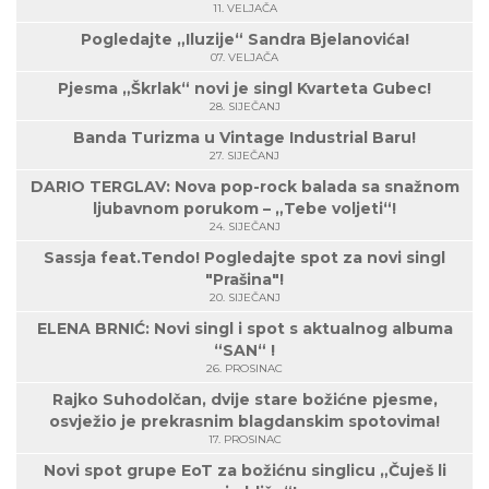
11. VELJAČA
Pogledajte „Iluzije“ Sandra Bjelanovića!
07. VELJAČA
Pjesma „Škrlak“ novi je singl Kvarteta Gubec!
28. SIJEČANJ
Banda Turizma u Vintage Industrial Baru!
27. SIJEČANJ
DARIO TERGLAV: Nova pop-rock balada sa snažnom
ljubavnom porukom – „Tebe voljeti“!
24. SIJEČANJ
Sassja feat.Tendo! Pogledajte spot za novi singl
"Prašina"!
20. SIJEČANJ
ELENA BRNIĆ: Novi singl i spot s aktualnog albuma
“SAN“ !
26. PROSINAC
Rajko Suhodolčan, dvije stare božićne pjesme,
osvježio je prekrasnim blagdanskim spotovima!
17. PROSINAC
Novi spot grupe EoT za božićnu singlicu „Čuješ li