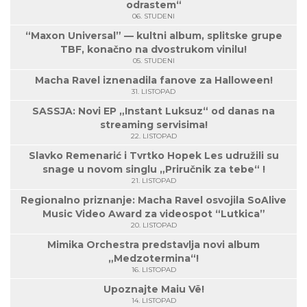
odrastem“
06. STUDENI
“Maxon Universal” — kultni album, splitske grupe
TBF, konačno na dvostrukom vinilu!
05. STUDENI
Macha Ravel iznenadila fanove za Halloween!
31. LISTOPAD
SASSJA: Novi EP „Instant Luksuz“ od danas na
streaming servisima!
22. LISTOPAD
Slavko Remenarić i Tvrtko Hopek Les udružili su
snage u novom singlu „Priručnik za tebe“ !
21. LISTOPAD
Regionalno priznanje: Macha Ravel osvojila SoAlive
Music Video Award za videospot “Lutkica”
20. LISTOPAD
Mimika Orchestra predstavlja novi album
„Medzotermina“!
16. LISTOPAD
Upoznajte Maiu Vë!
14. LISTOPAD