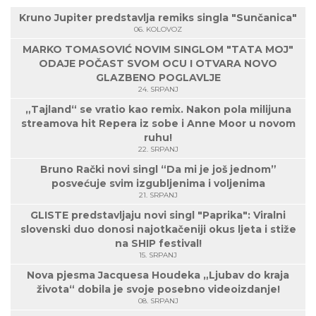
Kruno Jupiter predstavlja remiks singla "Sunčanica"
06. KOLOVOZ
MARKO TOMASOVIĆ NOVIM SINGLOM "TATA MOJ"
ODAJE POČAST SVOM OCU I OTVARA NOVO
GLAZBENO POGLAVLJE
24. SRPANJ
„Tajland“ se vratio kao remix. Nakon pola milijuna
streamova hit Repera iz sobe i Anne Moor u novom
ruhu!
22. SRPANJ
Bruno Rački novi singl “Da mi je još jednom”
posvećuje svim izgubljenima i voljenima
21. SRPANJ
GLISTE predstavljaju novi singl "Paprika": Viralni
slovenski duo donosi najotkačeniji okus ljeta i stiže
na SHIP festival!
15. SRPANJ
Nova pjesma Jacquesa Houdeka „Ljubav do kraja
života“ dobila je svoje posebno videoizdanje!
08. SRPANJ