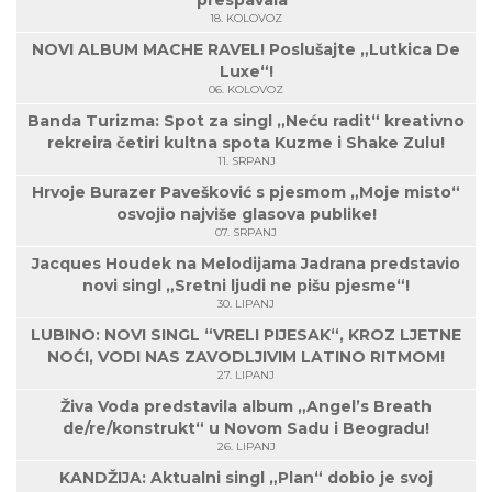
prespavala"
18. KOLOVOZ
NOVI ALBUM MACHE RAVEL! Poslušajte „Lutkica De
Luxe“!
06. KOLOVOZ
Banda Turizma: Spot za singl „Neću radit“ kreativno
rekreira četiri kultna spota Kuzme i Shake Zulu!
11. SRPANJ
Hrvoje Burazer Pavešković s pjesmom „Moje misto“
osvojio najviše glasova publike!
07. SRPANJ
Jacques Houdek na Melodijama Jadrana predstavio
novi singl „Sretni ljudi ne pišu pjesme“!
30. LIPANJ
LUBINO: NOVI SINGL “VRELI PIJESAK“, KROZ LJETNE
NOĆI, VODI NAS ZAVODLJIVIM LATINO RITMOM!
27. LIPANJ
Živa Voda predstavila album „Angel’s Breath
de/re/konstrukt“ u Novom Sadu i Beogradu!
26. LIPANJ
KANDŽIJA: Aktualni singl „Plan“ dobio je svoj