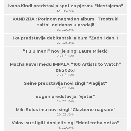
Ivana Kindl predstavlja spot za pjesmu "Nestajemo"
10. TRAVANJ
KANDŽIJA : Porinom nagrađen album „Trostruki
salto“ od danas u prodaji!
30. OŽUJAK
Ika predstavlja debitantski album “Zadnji dan”!
27. OŽUJAK
“Tu u meni” novi je singl Laure Miletić!
26. OŽUJAK
Macha Ravel među IMPALA “100 Artists to Watch”
za 2026.!
26. OŽUJAK
Seine predstavlja novi singl "Plagijat"
26. OŽUJAK
eugen predstavlja “vjetar”
24. OŽUJAK
Miki Solus ima novi singl "Glazbene nagrade"
20. OŽUJAK
Valovi su stigli i donijeli singl “Meni treba netko”
18. OŽUJAK