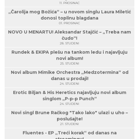
11. PROSINAC
„Čarolija mog Božića“ – u novom singlu Laura Miletić
donosi toplinu blagdana
01. PROSINAC
NOVO U MENARTU! Aleksandar Stajčić – „Treba nam
čudo“!
28. STUDENI
Rundek & EKIPA plešu na tankom ledu i najavljuju
novi album!
25. STUDENI
Novi album Mimike Orchestra „Medzotermina“ od
danas u prodaji!
24. STUDENI
Erotic Biljan & His Heretics najavljuju novi album
singlom „P-p-p Punch“
24. STUDENI
Novi singl Brune Račkog "Tako lako" ulazi u uho –
poslušajte!
21. STUDENI
Fluentes - EP „Treći korak“ od danas na