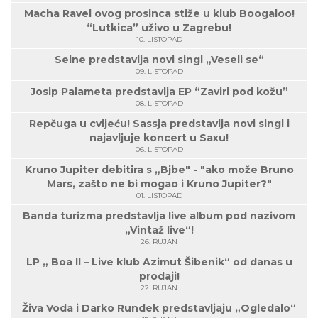
Macha Ravel ovog prosinca stiže u klub Boogaloo!
“Lutkica” uživo u Zagrebu!
10. LISTOPAD
Seine predstavlja novi singl „Veseli se“
09. LISTOPAD
Josip Palameta predstavlja EP “Zaviri pod kožu”
08. LISTOPAD
Repčuga u cvijeću! Sassja predstavlja novi singl i
najavljuje koncert u Saxu!
06. LISTOPAD
Kruno Jupiter debitira s „Bjbe" - "ako može Bruno
Mars, zašto ne bi mogao i Kruno Jupiter?"
01. LISTOPAD
Banda turizma predstavlja live album pod nazivom
„Vintaž live“!
26. RUJAN
LP „ Boa II – Live klub Azimut Šibenik“ od danas u
prodaji!
22. RUJAN
Živa Voda i Darko Rundek predstavljaju „Ogledalo“