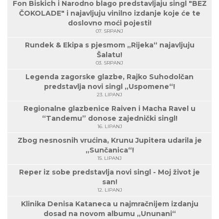
Fon Biskich i Narodno blago predstavljaju singl "BEZ
ČOKOLADE" i najavljuju vinilno izdanje koje će te
doslovno moći pojesti!
07. SRPANJ
Rundek & Ekipa s pjesmom „Rijeka“ najavljuju
Šalatu!
03. SRPANJ
Legenda zagorske glazbe, Rajko Suhodolčan
predstavlja novi singl „Uspomene“!
23. LIPANJ
Regionalne glazbenice Raiven i Macha Ravel u
“Tandemu” donose zajednički singl!
16. LIPANJ
Zbog nesnosnih vrućina, Krunu Jupitera udarila je
„Sunčanica“!
15. LIPANJ
Reper iz sobe predstavlja novi singl - Moj život je
san!
12. LIPANJ
Klinika Denisa Kataneca u najmračnijem izdanju
dosad na novom albumu „Ununani“