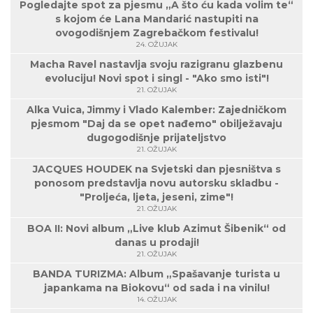
Pogledajte spot za pjesmu „A što ću kada volim te“
s kojom će Lana Mandarić nastupiti na
ovogodišnjem Zagrebačkom festivalu!
24. OŽUJAK
Macha Ravel nastavlja svoju razigranu glazbenu
evoluciju! Novi spot i singl - "Ako smo isti"!
21. OŽUJAK
Alka Vuica, Jimmy i Vlado Kalember: Zajedničkom
pjesmom "Daj da se opet nađemo" obilježavaju
dugogodišnje prijateljstvo
21. OŽUJAK
JACQUES HOUDEK na Svjetski dan pjesništva s
ponosom predstavlja novu autorsku skladbu -
"Proljeća, ljeta, jeseni, zime"!
21. OŽUJAK
BOA II: Novi album „Live klub Azimut Šibenik“ od
danas u prodaji!
21. OŽUJAK
BANDA TURIZMA: Album „Spašavanje turista u
japankama na Biokovu“ od sada i na vinilu!
14. OŽUJAK