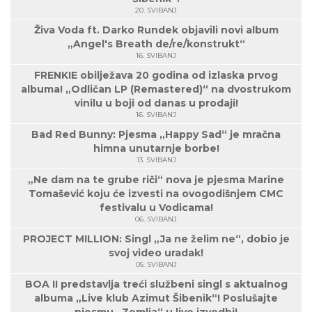
20. SVIBANJ
Živa Voda ft. Darko Rundek objavili novi album
„Angel's Breath de/re/konstrukt“
16. SVIBANJ
FRENKIE obilježava 20 godina od izlaska prvog
albuma! „Odličan LP (Remastered)“ na dvostrukom
vinilu u boji od danas u prodaji!
16. SVIBANJ
Bad Red Bunny: Pjesma „Happy Sad“ je mračna
himna unutarnje borbe!
13. SVIBANJ
„Ne dam na te grube riči“ nova je pjesma Marine
Tomašević koju će izvesti na ovogodišnjem CMC
festivalu u Vodicama!
06. SVIBANJ
PROJECT MILLION: Singl „Ja ne želim ne“, dobio je
svoj video uradak!
05. SVIBANJ
BOA II predstavlja treći službeni singl s aktualnog
albuma „Live klub Azimut Šibenik“! Poslušajte