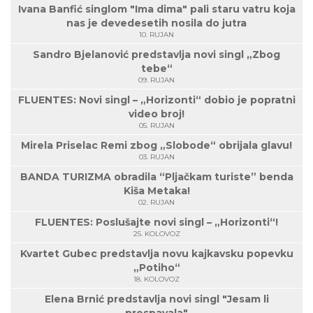
Ivana Banfić singlom "Ima dima" pali staru vatru koja
nas je devedesetih nosila do jutra
10. RUJAN
Sandro Bjelanović predstavlja novi singl „Zbog
tebe“
09. RUJAN
FLUENTES: Novi singl – „Horizonti“ dobio je popratni
video broj!
05. RUJAN
Mirela Priselac Remi zbog „Slobode“ obrijala glavu!
03. RUJAN
BANDA TURIZMA obradila “Pljačkam turiste” benda
Kiša Metaka!
02. RUJAN
FLUENTES: Poslušajte novi singl – „Horizonti“!
25. KOLOVOZ
Kvartet Gubec predstavlja novu kajkavsku popevku
„Potiho“
18. KOLOVOZ
Elena Brnić predstavlja novi singl "Jesam li