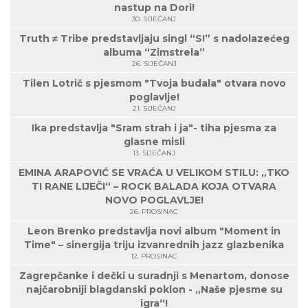
nastup na Dori!
30. SIJEČANJ
Truth ≠ Tribe predstavljaju singl “S!” s nadolazećeg
albuma “Zimstrela”
26. SIJEČANJ
Tilen Lotrič s pjesmom "Tvoja budala" otvara novo
poglavlje!
21. SIJEČANJ
Ika predstavlja "Sram strah i ja"- tiha pjesma za
glasne misli
13. SIJEČANJ
EMINA ARAPOVIĆ SE VRAĆA U VELIKOM STILU: „TKO
TI RANE LIJEČI“ – ROCK BALADA KOJA OTVARA
NOVO POGLAVLJE!
26. PROSINAC
Leon Brenko predstavlja novi album "Moment in
Time" – sinergija triju izvanrednih jazz glazbenika
12. PROSINAC
Zagrepčanke i dečki u suradnji s Menartom, donose
najčarobniji blagdanski poklon - „Naše pjesme su
igra“!