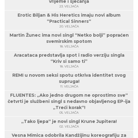
vrijeme i sjećanja
23. VELJAČA
Erotic Biljan & His Heretics imaju novi album
“Practical Sinners“
20. VELJAČA
Martin Žunec ima novi singl “Netko bolji” popraćen
svemirskim spotom
18. VELJAČA
Aracataca predstavlja spot i radio verziju singla
“Kriv si samo ti”
18. VELJAČA
REMI u novom seksi spotu otkriva identitet svog
supruga!
11. VELJAČA
FLUENTES: „Ako jedno drugom ne oprostimo sve“
četvrti je službeni singl s nedavno objavljenog EP-ija
„Treći korak“!
05. VELJAČA
„Tako ljepa“ je novi singl Krune Jupitera!
02. VELJAČA
Vesna Mimica odobrila Kandžijinu koreografiju za