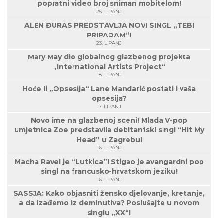
popratni video broj sniman mobitelom!
25. LIPANJ
ALEN ĐURAS PREDSTAVLJA NOVI SINGL „TEBI
PRIPADAM“!
23. LIPANJ
Mary May dio globalnog glazbenog projekta
„International Artists Project“
18. LIPANJ
Hoće li „Opsesija“ Lane Mandarić postati i vaša
opsesija?
17. LIPANJ
Novo ime na glazbenoj sceni! Mlada V-pop
umjetnica Zoe predstavila debitantski singl “Hit My
Head” u Zagrebu!
16. LIPANJ
Macha Ravel je “Lutkica”! Stigao je avangardni pop
singl na francusko-hrvatskom jeziku!
16. LIPANJ
SASSJA: Kako objasniti žensko djelovanje, kretanje,
a da izađemo iz deminutiva? Poslušajte u novom
singlu „XX“!