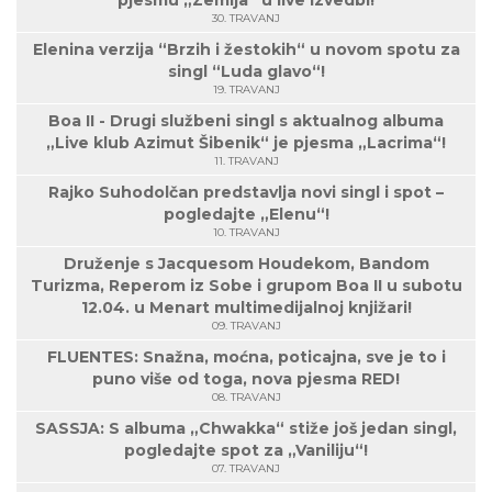
pjesmu „Zemlja“ u live izvedbi!
30. TRAVANJ
Elenina verzija “Brzih i žestokih“ u novom spotu za
singl “Luda glavo“!
19. TRAVANJ
Boa II - Drugi službeni singl s aktualnog albuma
„Live klub Azimut Šibenik“ je pjesma „Lacrima“!
11. TRAVANJ
Rajko Suhodolčan predstavlja novi singl i spot –
pogledajte „Elenu“!
10. TRAVANJ
Druženje s Jacquesom Houdekom, Bandom
Turizma, Reperom iz Sobe i grupom Boa II u subotu
12.04. u Menart multimedijalnoj knjižari!
09. TRAVANJ
FLUENTES: Snažna, moćna, poticajna, sve je to i
puno više od toga, nova pjesma RED!
08. TRAVANJ
SASSJA: S albuma „Chwakka“ stiže još jedan singl,
pogledajte spot za „Vaniliju“!
07. TRAVANJ