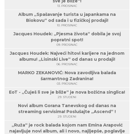
sve je bliže“!
13. PROSINAC
Album „Spašavanje turista u japankama na
Biokovu“ od sada i u fizičkoj prodaji!
10. PROSINAC
Jacques Houdek: „Pjesma života“ dobila je svoj
popratni spot!
09. PROSINAC
Jacques Houdek: Najveći hitovi karijere na jednom
albumu! „Lisinski Live“ od danas u prodaji!
06. PROSINAC
MARKO ZEKANOVIĆ: Nova zavodljiva balada
šarmantnog Zadranina!
03. PROSINAC
EoT - „Čuješ li sve je bliže“ je nova božićna singlica!
29. STUDENI
Novi album Gorana Tanevskog od danas na
streaming servisima! Poslušajte „Ascend“ !
29. STUDENI
„Ruža“ je rock balada kojom nam Emina Arapović
najavljuje novi album, ali i novo, najljepše, poglavlje