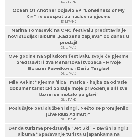
16. LIPANJ
Ocean Of Another objavio EP “Loneliness of My
Kin” i videospot za naslovnu pjesmu
13. LIPANJ
Marina Tomašević na CMC festivalu predstavila je
novi studijski album! „Kad žena zapjeva“ od danas u
prodaji!
09. LIPANJ
Ove godine na Splitskom festivalu, svoje će pjesme
predstaviti i dva Menartova izvođača – Hrvoje
Burazer Pavešković i Dario Terglav!
06. LIPANJ
Mile Kekin: “Pjesma ’Ilica i marica - hajka za odrasle’
dokumentaristički opisuje moje privođenje ali i sve
što mi se motalo po glavi”
05. LIPANJ
Poslušajte peti službeni singl „Nešto se promijenilo
(Live klub Azimut)“!
05. LIPANJ
Banda turizma predstavlja “Jet Ski” – završni singl s
albuma “Spašavanje turista u japankama na