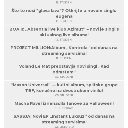
13. STUDENI
Što to nosi "glava lava"? Otkrijte u novom singlu
eugena
13. STUDENI
BOA II: „Absentia live klub Azimut“ – novi je singl s
aktualnog live albuma!
12. STUDENI
PROJECT MILLION:Album „Kontrola“ od danas na
streaming servisima!
11. STUDENI
Voland Le Mat predstavlja novi singl „Kad
odrastem“
06. STUDENI
“Maxon Universal” — kultni album, splitske grupe
TBF, konačno na dvostrukom vinilu!
05. STUDENI
Macha Ravel iznenadila fanove za Halloween!
31. LISTOPAD
SASSJA: Novi EP „Instant Luksuz“ od danas na
streaming servisima!
22. LISTOPAD