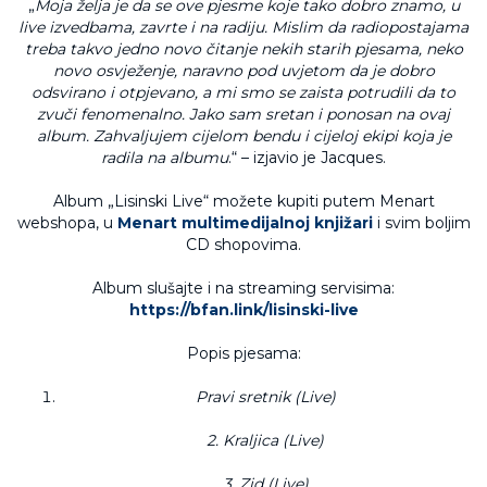
„
Moja želja je da se ove pjesme koje tako dobro znamo, u
live izvedbama, zavrte i na radiju. Mislim da radiopostajama
treba takvo jedno novo čitanje nekih starih pjesama, neko
novo osvježenje, naravno pod uvjetom da je dobro
odsvirano i otpjevano, a mi smo se zaista potrudili da to
zvuči fenomenalno. Jako sam sretan i ponosan na ovaj
album. Zahvaljujem cijelom bendu i cijeloj ekipi koja je
radila na albumu
.“ – izjavio je Jacques.
Album „Lisinski Live“ možete kupiti putem Menart
webshopa, u
Menart multimedijalnoj knjižari
i svim boljim
CD shopovima.
Album slušajte i na streaming servisima:
https://bfan.link/lisinski-live
Popis pjesama:
Pravi sretnik (Live)
2. Kraljica (Live)
3. Zid (Live)