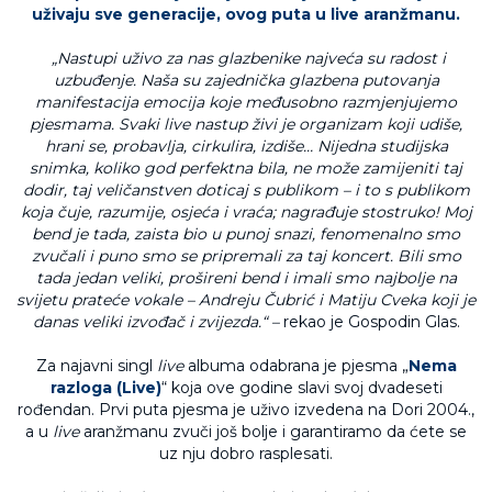
uživaju sve generacije, ovog puta u live aranžmanu.
„Nastupi uživo za nas glazbenike najveća su radost i
uzbuđenje. Naša su zajednička glazbena putovanja
manifestacija emocija koje međusobno razmjenjujemo
pjesmama. Svaki live nastup živi je organizam koji udiše,
hrani se, probavlja, cirkulira, izdiše… Nijedna studijska
snimka, koliko god perfektna bila, ne može zamijeniti taj
dodir, taj veličanstven doticaj s publikom – i to s publikom
koja čuje, razumije, osjeća i vraća; nagrađuje stostruko! Moj
bend je tada, zaista bio u punoj snazi, fenomenalno smo
zvučali i puno smo se pripremali za taj koncert. Bili smo
tada jedan veliki, prošireni bend i imali smo najbolje na
svijetu prateće vokale – Andreju Čubrić i Matiju Cveka koji je
danas veliki izvođač i zvijezda.“ –
rekao je Gospodin Glas.
Za najavni singl
live
albuma odabrana je pjesma „
Nema
razloga (Live)
“ koja ove godine slavi svoj dvadeseti
rođendan. Prvi puta pjesma je uživo izvedena na Dori 2004.,
a u
live
aranžmanu zvuči još bolje i garantiramo da ćete se
uz nju dobro rasplesati.