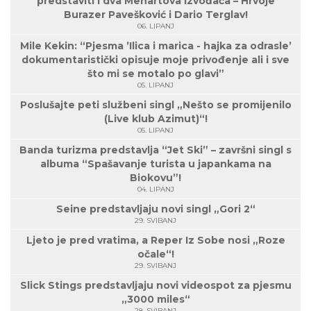
predstaviti i dva Menartova izvođača – Hrvoje
Burazer Pavešković i Dario Terglav!
06. LIPANJ
Mile Kekin: “Pjesma ’Ilica i marica - hajka za odrasle’
dokumentaristički opisuje moje privođenje ali i sve
što mi se motalo po glavi”
05. LIPANJ
Poslušajte peti službeni singl „Nešto se promijenilo
(Live klub Azimut)“!
05. LIPANJ
Banda turizma predstavlja “Jet Ski” – završni singl s
albuma “Spašavanje turista u japankama na
Biokovu”!
04. LIPANJ
Seine predstavljaju novi singl „Gori 2“
29. SVIBANJ
Ljeto je pred vratima, a Reper Iz Sobe nosi „Roze
očale“!
29. SVIBANJ
Slick Stings predstavljaju novi videospot za pjesmu
„3000 miles“
28. SVIBANJ