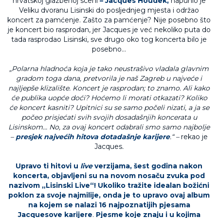
hrvatskoj glazbenoj sceni
– Jacques Houdek,
napunio je
Veliku dvoranu Lisinski do posljednjeg mjesta i održao
koncert za pamćenje. Zašto za pamćenje? Nije posebno što
je koncert bio rasprodan, jer Jacques je već nekoliko puta do
tada rasprodao Lisinski, sve drugo oko tog koncerta bilo je
posebno…
„Polarna hladnoća koja je tako neustrašivo vladala glavnim
gradom toga dana, pretvorila je naš Zagreb u najveće i
najljepše klizalište. Koncert je rasprodan; to znamo. Ali kako
će publika uopće doći? Hoćemo li morati otkazati? Koliko
će koncert kasniti? Upitnici su se samo počeli nizati, a ja se
počeo prisjećati svih svojih dosadašnjih koncerata u
Lisinskom… No, za ovaj koncert odabrali smo samo najbolje
–
presjek najvećih hitova dotadašnje karijere
.“ –
rekao je
Jacques
.
Upravo ti hitovi u
live
verzijama, šest godina nakon
koncerta, objavljeni su na novom nosaču zvuka pod
nazivom „Lisinski Live“! Ukoliko tražite idealan božićni
poklon za svoje najmilije, onda je to upravo ovaj album
na kojem se nalazi 16 najpoznatijih pjesama
Jacquesove karijere
.
Pjesme koje znaju i u kojima