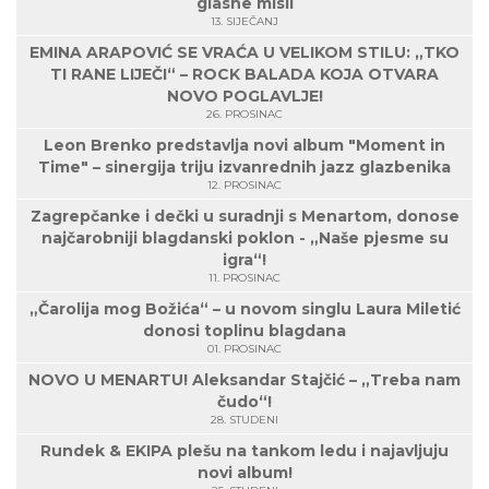
glasne misli
13. SIJEČANJ
EMINA ARAPOVIĆ SE VRAĆA U VELIKOM STILU: „TKO
TI RANE LIJEČI“ – ROCK BALADA KOJA OTVARA
NOVO POGLAVLJE!
26. PROSINAC
Leon Brenko predstavlja novi album "Moment in
Time" – sinergija triju izvanrednih jazz glazbenika
12. PROSINAC
Zagrepčanke i dečki u suradnji s Menartom, donose
najčarobniji blagdanski poklon - „Naše pjesme su
igra“!
11. PROSINAC
„Čarolija mog Božića“ – u novom singlu Laura Miletić
donosi toplinu blagdana
01. PROSINAC
NOVO U MENARTU! Aleksandar Stajčić – „Treba nam
čudo“!
28. STUDENI
Rundek & EKIPA plešu na tankom ledu i najavljuju
novi album!