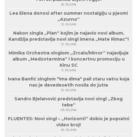
16. RUJAN
Lea Elena donosi after summer nostalgiju u pjesmi
„Azurno“
15. RUJAN
Nakon singla „Plan“ kojim je najavio novi album,
Kandžija predstavlja novi singl imena „Mate Rimac“!
12. RUJAN
Mimika Orchestra singlom „Zrcalo/Mirror“ najavljuje
album „Medzotermina“ i koncertnu promociju u
Kinu SC
11. RUJAN
Ivana Banfić singlom "Ima dima" pali staru vatru koja
nas je devedesetih nosila do jutra
10. RUJAN
Sandro Bjelanović predstavlja novi singl „Zbog
tebe“
09. RUJAN
FLUENTES: Novi singl – „Horizonti“ dobio je popratni
video broj!
05. RUJAN