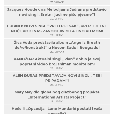
07. SRPANJ
Jacques Houdek na Melodijama Jadrana predstavio
novi singl „Sretni ljudi ne pišu pjesme“!
30. LIPANJ
LUBINO: NOVI SINGL “VRELI PIJESAK“, KROZ LJETNE
NOĆI, VODI NAS ZAVODLJIVIM LATINO RITMOM!
27. LIPANJ
Živa Voda predstavila album „Angel’s Breath
de/re/konstrukt“ u Novom Sadu i Beogradu!
26. LIPANJ
KANDŽIJA: Aktualni singl „Plan“ dobio je svoj
popratni video broj sniman mobitelom!
25. LIPANJ
ALEN ĐURAS PREDSTAVLJA NOVI SINGL „TEBI
PRIPADAM“!
23. LIPANJ
Mary May dio globalnog glazbenog projekta
„International Artists Project“
18. LIPANJ
Hoće li „Opsesija“ Lane Mandarić postati i vaša
opsesija?