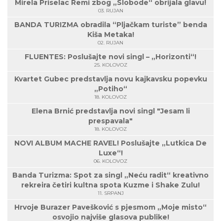
Mirela Priselac Remi zbog „Slobode“ obrijala glavu!
03. RUJAN
BANDA TURIZMA obradila “Pljačkam turiste” benda
Kiša Metaka!
02. RUJAN
FLUENTES: Poslušajte novi singl – „Horizonti“!
25. KOLOVOZ
Kvartet Gubec predstavlja novu kajkavsku popevku
„Potiho“
18. KOLOVOZ
Elena Brnić predstavlja novi singl "Jesam li
prespavala"
18. KOLOVOZ
NOVI ALBUM MACHE RAVEL! Poslušajte „Lutkica De
Luxe“!
06. KOLOVOZ
Banda Turizma: Spot za singl „Neću radit“ kreativno
rekreira četiri kultna spota Kuzme i Shake Zulu!
11. SRPANJ
Hrvoje Burazer Pavešković s pjesmom „Moje misto“
osvojio najviše glasova publike!