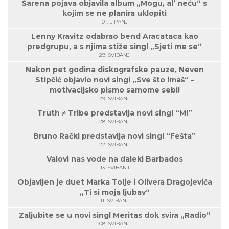
Šarena pojava objavila album „Mogu, al’ neću“ s
kojim se ne planira uklopiti
01. LIPANJ
Lenny Kravitz odabrao bend Aracataca kao
predgrupu, a s njima stiže singl „Sjeti me se“
29. SVIBANJ
Nakon pet godina diskografske pauze, Neven
Stipčić objavio novi singl „Sve što imaš“ –
motivacijsko pismo samome sebi!
29. SVIBANJ
Truth ≠ Tribe predstavlja novi singl “M!”
28. SVIBANJ
Bruno Rački predstavlja novi singl “Fešta”
22. SVIBANJ
Valovi nas vode na daleki Barbados
13. SVIBANJ
Objavljen je duet Marka Tolje i Olivera Dragojevića
„Ti si moja ljubav“
11. SVIBANJ
Zaljubite se u novi singl Meritas dok svira „Radio”
08. SVIBANJ