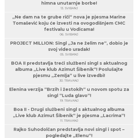
himna unutarnje borbe!
13. SVIBANJ
„Ne dam na te grube riči“ nova je pjesma Marine
Tomašević koju će izvesti na ovogodišnjem CMC
festivalu u Vodicama!
06. SVIBANJ
PROJECT MILLION: Singl „Ja ne želim ne“, dobio je
svoj video uradak!
05. SVIBANJ
BOA II predstavlja treći službeni singl s aktualnog
albuma „Live klub Azimut Šibenik“! Poslušajte
pjesmu „Zemlja“ u live izvedbi!
30. TRAVANJ
Elenina verzija “Brzih i žestokih“ u novom spotu za
singl “Luda glavo“!
19. TRAVANJ
Boa II - Drugi službeni singl s aktualnog albuma
„Live klub Azimut Šibenik“ je pjesma „Lacrima“!
11. TRAVANJ
Rajko Suhodolčan predstavlja novi singl i spot –
pogledajte „Elenu“!