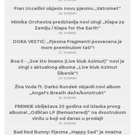
Fran Uccellini objavio novu pjesmu „Vatromet“
28. SVIBANJ
Mimika Orchestra predstavlja novi singl „Klapa za
Zemlju / Klapa for the Earth“
28. SVIBANJ
DORA VESTIĆ: „Pjesma Fragmenti posvećena je
mom preminulom tati“!
27. SVIBANJ
Boa II - „Sve što imamo (Live klub Azimut)“ novi je
singl s aktualnog albuma „Live klub Azimut
Šibenik“!
20. SVIBANJ
Živa Voda ft. Darko Rundek objavili novi album
„Angel's Breath de/re/konstrukt“
16. SVIBANJ
FRENKIE obilježava 20 godina od izlaska prvog
albuma! „Odličan LP (Remastered)“ na dvostrukom
vinilu u boji od danas u prodaji!
16. SVIBANJ
Bad Red Bunny: Pjesma „Happy Sad“ je mračna