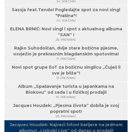
24. SIJEČANJ
Sassja feat.Tendo! Pogledajte spot za novi singl
"Prašina"!
20. SIJEČANJ
ELENA BRNIĆ: Novi singl i spot s aktualnog albuma
“SAN“ !
26. PROSINAC
Rajko Suhodolčan, dvije stare božićne pjesme,
osvježio je prekrasnim blagdanskim spotovima!
17. PROSINAC
Novi spot grupe EoT za božićnu singlicu „Čuješ li
sve je bliže“!
13. PROSINAC
Album „Spašavanje turista u japankama na
Biokovu“ od sada i u fizičkoj prodaji!
10. PROSINAC
Jacques Houdek: „Pjesma života“ dobila je svoj
popratni spot!
09. PROSINAC
Jacques Houdek: Najveći hitovi karijere na jednom
albumu! „Lisinski Live“ od danas u prodaji!