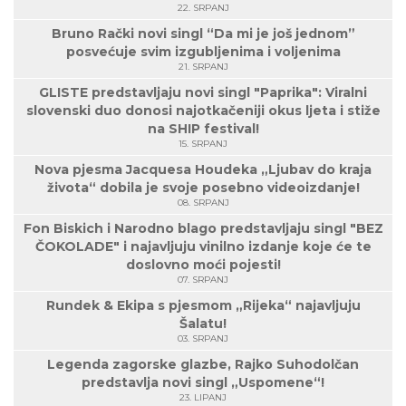
22. SRPANJ
Bruno Rački novi singl “Da mi je još jednom”
posvećuje svim izgubljenima i voljenima
21. SRPANJ
GLISTE predstavljaju novi singl "Paprika": Viralni
slovenski duo donosi najotkačeniji okus ljeta i stiže
na SHIP festival!
15. SRPANJ
Nova pjesma Jacquesa Houdeka „Ljubav do kraja
života“ dobila je svoje posebno videoizdanje!
08. SRPANJ
Fon Biskich i Narodno blago predstavljaju singl "BEZ
ČOKOLADE" i najavljuju vinilno izdanje koje će te
doslovno moći pojesti!
07. SRPANJ
Rundek & Ekipa s pjesmom „Rijeka“ najavljuju
Šalatu!
03. SRPANJ
Legenda zagorske glazbe, Rajko Suhodolčan
predstavlja novi singl „Uspomene“!
23. LIPANJ