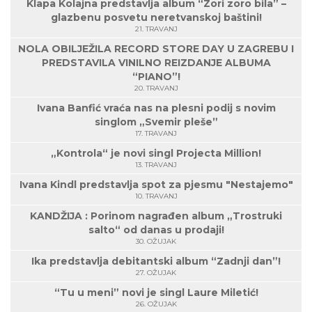
Klapa Kolajna predstavlja album “Zori zoro bila” –
glazbenu posvetu neretvanskoj baštini!
21. TRAVANJ
NOLA OBILJEŽILA RECORD STORE DAY U ZAGREBU I
PREDSTAVILA VINILNO REIZDANJE ALBUMA
“PIANO”!
20. TRAVANJ
Ivana Banfić vraća nas na plesni podij s novim
singlom „Svemir pleše”
17. TRAVANJ
„Kontrola“ je novi singl Projecta Million!
13. TRAVANJ
Ivana Kindl predstavlja spot za pjesmu "Nestajemo"
10. TRAVANJ
KANDŽIJA : Porinom nagrađen album „Trostruki
salto“ od danas u prodaji!
30. OŽUJAK
Ika predstavlja debitantski album “Zadnji dan”!
27. OŽUJAK
“Tu u meni” novi je singl Laure Miletić!
26. OŽUJAK