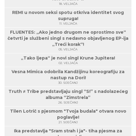
18. VELJAČA
REMI u novom seksi spotu otkriva identitet svog
supruga!
11. VELJAČA
FLUENTES: „Ako jedno drugom ne oprostimo sve“
četvrti je službeni singl s nedavno objavljenog EP-ija
„Treći korak“!
05. VELJAČA
„Tako ljepa“ je novi singl Krune Jupitera!
02. VELJAČA
Vesna Mimica odobrila Kandžijinu koreografiju za
nastup na Dori!
30. SIJEČANJ
Truth ≠ Tribe predstavljaju singl “S!” s nadolazećeg
albuma “Zimstrela”
26. SIJEČANJ
Tilen Lotrič s pjesmom "Tvoja budala" otvara novo
poglavlje!
21. SIJEČANJ
Ika predstavlja "Sram strah i ja"- tiha pjesma za