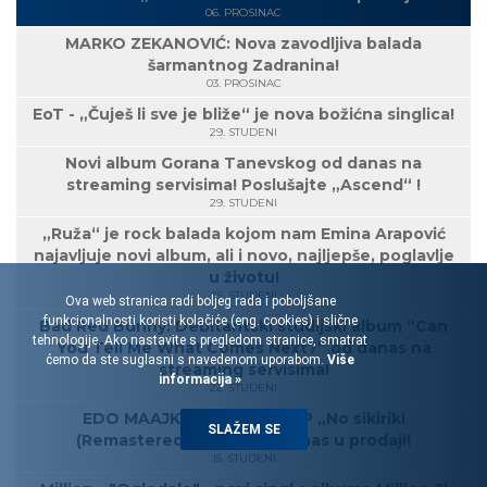
06. PROSINAC
MARKO ZEKANOVIĆ: Nova zavodljiva balada
šarmantnog Zadranina!
03. PROSINAC
EoT - „Čuješ li sve je bliže“ je nova božićna singlica!
29. STUDENI
Novi album Gorana Tanevskog od danas na
streaming servisima! Poslušajte „Ascend“ !
29. STUDENI
„Ruža“ je rock balada kojom nam Emina Arapović
najavljuje novi album, ali i novo, najljepše, poglavlje
u životu!
25. STUDENI
Ova web stranica radi boljeg rada i poboljšane
funkcionalnosti koristi kolačiće (eng. cookies) i slične
Bad Red Bunny: Debitantski studijski album “Can
tehnologije. Ako nastavite s pregledom stranice, smatrat
You Tell Me What Comes Next?” od danas na
ćemo da ste suglasni s navedenom uporabom.
Više
streaming servisima!
informacija »
22. STUDENI
EDO MAAJKA - Dvostruki LP „No sikiriki
SLAŽEM SE
(Remastered 2024.)“ od danas u prodaji!
15. STUDENI