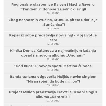
Regionalne glazbenice Raiven i Macha Ravel u
“Tandemu” donose zajednički singl!
16. LIPANJ
Zbog nesnosnih vrućina, Krunu Jupitera udarila je
„Sunčanica“!
15. LIPANJ
Reper iz sobe predstavlja novi singl - Moj život je
san!
12. LIPANJ
Klinika Denisa Kataneca u najmračnijem izdanju
dosad na novom albumu „Ununani“
12. LIPANJ
“Gori kuća” u novom spotu Martina Žuneca!
10. LIPANJ
Banda turizma odgovorila Huljiću novim singlom
“Nisan rojen da bude mi lipo”!
09. LIPANJ
Project Million predstavlja četvrti službeni singl s
albuma „Kontrola“!
03. LIPANJ