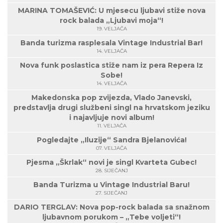
MARINA TOMAŠEVIĆ: U mjesecu ljubavi stiže nova
rock balada „Ljubavi moja“!
19. VELJAČA
Banda turizma rasplesala Vintage Industrial Bar!
14. VELJAČA
Nova funk poslastica stiže nam iz pera Repera Iz
Sobe!
14. VELJAČA
Makedonska pop zvijezda, Vlado Janevski,
predstavlja drugi službeni singl na hrvatskom jeziku
i najavljuje novi album!
11. VELJAČA
Pogledajte „Iluzije“ Sandra Bjelanovića!
07. VELJAČA
Pjesma „Škrlak“ novi je singl Kvarteta Gubec!
28. SIJEČANJ
Banda Turizma u Vintage Industrial Baru!
27. SIJEČANJ
DARIO TERGLAV: Nova pop-rock balada sa snažnom
ljubavnom porukom – „Tebe voljeti“!