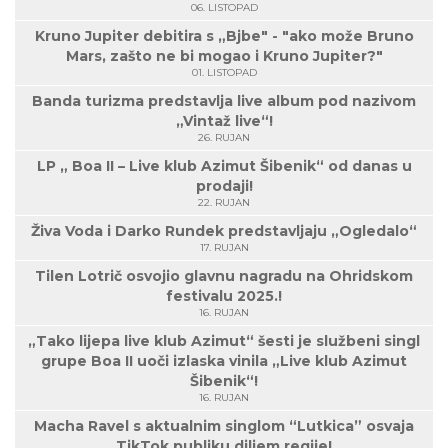
06. LISTOPAD
Kruno Jupiter debitira s „Bjbe" - "ako može Bruno
Mars, zašto ne bi mogao i Kruno Jupiter?"
01. LISTOPAD
Banda turizma predstavlja live album pod nazivom
„Vintaž live“!
26. RUJAN
LP „ Boa II – Live klub Azimut Šibenik“ od danas u
prodaji!
22. RUJAN
Živa Voda i Darko Rundek predstavljaju „Ogledalo“
17. RUJAN
Tilen Lotrič osvojio glavnu nagradu na Ohridskom
festivalu 2025.!
16. RUJAN
„Tako lijepa live klub Azimut“ šesti je službeni singl
grupe Boa II uoči izlaska vinila „Live klub Azimut
Šibenik“!
16. RUJAN
Macha Ravel s aktualnim singlom “Lutkica” osvaja
TikTok publiku diljem regije!