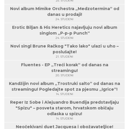
25. STUDENI
Novi album Mimike Orchestra „Medzotermina“ od
danas u prodaji!
24. STUDENI
Erotic Biljan & His Heretics najavljuju novi album
singlom „P-p-p Punch“
24. STUDENI
Novi singl Brune Račkog "Tako lako" ulazi u uho –
poslušajte!
21. STUDENI
Fluentes - EP „Treći korak“ od danas na
streamingu!
20. STUDENI
Kandžijin novi album „Trostruki salto“ od danas na
streamingu! Pogledajte spot za pjesmu „Igrice“!
14. STUDENI
Reper Iz Sobe i Alejuandro Buendija predstavljaju
"Spizu" – posveta starom, hrvatskom običaju
odlaska u spizu!
14. STUDENI
Neočekivani duet Jacquesa i obožavateljice!