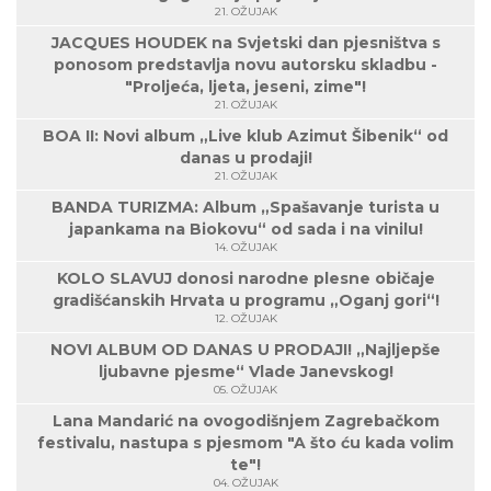
21. OŽUJAK
JACQUES HOUDEK na Svjetski dan pjesništva s
ponosom predstavlja novu autorsku skladbu -
"Proljeća, ljeta, jeseni, zime"!
21. OŽUJAK
BOA II: Novi album „Live klub Azimut Šibenik“ od
danas u prodaji!
21. OŽUJAK
BANDA TURIZMA: Album „Spašavanje turista u
japankama na Biokovu“ od sada i na vinilu!
14. OŽUJAK
KOLO SLAVUJ donosi narodne plesne običaje
gradišćanskih Hrvata u programu „Oganj gori“!
12. OŽUJAK
NOVI ALBUM OD DANAS U PRODAJI! „Najljepše
ljubavne pjesme“ Vlade Janevskog!
05. OŽUJAK
Lana Mandarić na ovogodišnjem Zagrebačkom
festivalu, nastupa s pjesmom "A što ću kada volim
te"!
04. OŽUJAK