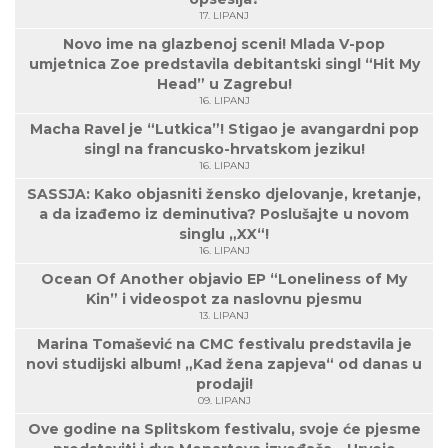
17. LIPANJ
Novo ime na glazbenoj sceni! Mlada V-pop
umjetnica Zoe predstavila debitantski singl “Hit My
Head” u Zagrebu!
16. LIPANJ
Macha Ravel je “Lutkica”! Stigao je avangardni pop
singl na francusko-hrvatskom jeziku!
16. LIPANJ
SASSJA: Kako objasniti žensko djelovanje, kretanje,
a da izađemo iz deminutiva? Poslušajte u novom
singlu „XX“!
16. LIPANJ
Ocean Of Another objavio EP “Loneliness of My
Kin” i videospot za naslovnu pjesmu
13. LIPANJ
Marina Tomašević na CMC festivalu predstavila je
novi studijski album! „Kad žena zapjeva“ od danas u
prodaji!
09. LIPANJ
Ove godine na Splitskom festivalu, svoje će pjesme