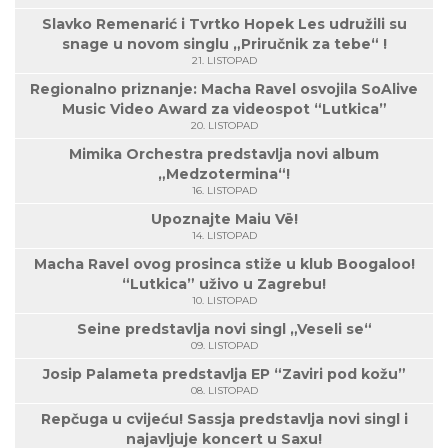
Slavko Remenarić i Tvrtko Hopek Les udružili su
snage u novom singlu „Priručnik za tebe“ !
21. LISTOPAD
Regionalno priznanje: Macha Ravel osvojila SoAlive
Music Video Award za videospot “Lutkica”
20. LISTOPAD
Mimika Orchestra predstavlja novi album
„Medzotermina“!
16. LISTOPAD
Upoznajte Maiu Vë!
14. LISTOPAD
Macha Ravel ovog prosinca stiže u klub Boogaloo!
“Lutkica” uživo u Zagrebu!
10. LISTOPAD
Seine predstavlja novi singl „Veseli se“
09. LISTOPAD
Josip Palameta predstavlja EP “Zaviri pod kožu”
08. LISTOPAD
Repčuga u cvijeću! Sassja predstavlja novi singl i
najavljuje koncert u Saxu!