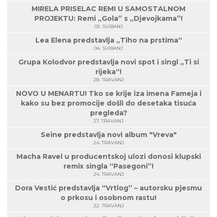
MIRELA PRISELAC REMI U SAMOSTALNOM
PROJEKTU: Remi „Gola” s „Djevojkama”!
05. SVIBANJ
Lea Elena predstavlja „Tiho na prstima“
04. SVIBANJ
Grupa Kolodvor predstavlja novi spot i singl „Ti si
rijeka“!
28. TRAVANJ
NOVO U MENARTU! Tko se krije iza imena Fameja i
kako su bez promocije došli do desetaka tisuća
pregleda?
27. TRAVANJ
Seine predstavlja novi album "Vreva"
24. TRAVANJ
Macha Ravel u producentskoj ulozi donosi klupski
remix singla “Pasegoni”!
24. TRAVANJ
Dora Vestić predstavlja “Vrtlog” – autorsku pjesmu
o prkosu i osobnom rastu!
22. TRAVANJ