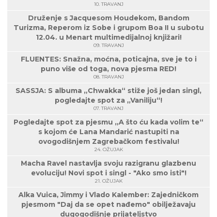
10. TRAVANJ
Druženje s Jacquesom Houdekom, Bandom
Turizma, Reperom iz Sobe i grupom Boa II u subotu
12.04. u Menart multimedijalnoj knjižari!
09. TRAVANJ
FLUENTES: Snažna, moćna, poticajna, sve je to i
puno više od toga, nova pjesma RED!
08. TRAVANJ
SASSJA: S albuma „Chwakka“ stiže još jedan singl,
pogledajte spot za „Vaniliju“!
07. TRAVANJ
Pogledajte spot za pjesmu „A što ću kada volim te“
s kojom će Lana Mandarić nastupiti na
ovogodišnjem Zagrebačkom festivalu!
24. OŽUJAK
Macha Ravel nastavlja svoju razigranu glazbenu
evoluciju! Novi spot i singl - "Ako smo isti"!
21. OŽUJAK
Alka Vuica, Jimmy i Vlado Kalember: Zajedničkom
pjesmom "Daj da se opet nađemo" obilježavaju
dugogodišnje prijateljstvo