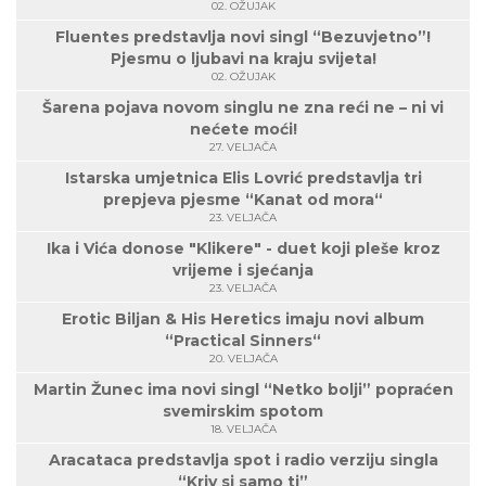
02. OŽUJAK
Fluentes predstavlja novi singl “Bezuvjetno”!
Pjesmu o ljubavi na kraju svijeta!
02. OŽUJAK
Šarena pojava novom singlu ne zna reći ne – ni vi
nećete moći!
27. VELJAČA
Istarska umjetnica Elis Lovrić predstavlja tri
prepjeva pjesme “Kanat od mora“
23. VELJAČA
Ika i Vića donose "Klikere" - duet koji pleše kroz
vrijeme i sjećanja
23. VELJAČA
Erotic Biljan & His Heretics imaju novi album
“Practical Sinners“
20. VELJAČA
Martin Žunec ima novi singl “Netko bolji” popraćen
svemirskim spotom
18. VELJAČA
Aracataca predstavlja spot i radio verziju singla
“Kriv si samo ti”