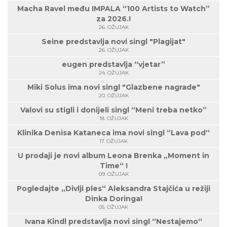
Macha Ravel među IMPALA “100 Artists to Watch”
za 2026.!
26. OŽUJAK
Seine predstavlja novi singl "Plagijat"
26. OŽUJAK
eugen predstavlja “vjetar”
24. OŽUJAK
Miki Solus ima novi singl "Glazbene nagrade"
20. OŽUJAK
Valovi su stigli i donijeli singl “Meni treba netko”
18. OŽUJAK
Klinika Denisa Kataneca ima novi singl “Lava pod“
17. OŽUJAK
U prodaji je novi album Leona Brenka „Moment in
Time“ !
09. OŽUJAK
Pogledajte „Divlji ples“ Aleksandra Stajčića u režiji
Dinka Doringa!
05. OŽUJAK
Ivana Kindl predstavlja novi singl “Nestajemo“