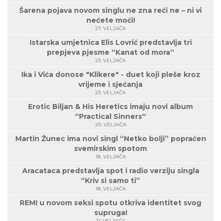
Šarena pojava novom singlu ne zna reći ne – ni vi
nećete moći!
27. VELJAČA
Istarska umjetnica Elis Lovrić predstavlja tri
prepjeva pjesme “Kanat od mora“
23. VELJAČA
Ika i Vića donose "Klikere" - duet koji pleše kroz
vrijeme i sjećanja
23. VELJAČA
Erotic Biljan & His Heretics imaju novi album
“Practical Sinners“
20. VELJAČA
Martin Žunec ima novi singl “Netko bolji” popraćen
svemirskim spotom
18. VELJAČA
Aracataca predstavlja spot i radio verziju singla
“Kriv si samo ti”
18. VELJAČA
REMI u novom seksi spotu otkriva identitet svog
supruga!
11. VELJAČA