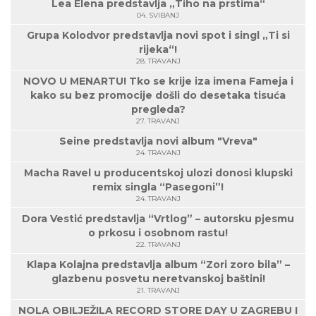
Lea Elena predstavlja „Tiho na prstima“
04. SVIBANJ
Grupa Kolodvor predstavlja novi spot i singl „Ti si
rijeka“!
28. TRAVANJ
NOVO U MENARTU! Tko se krije iza imena Fameja i
kako su bez promocije došli do desetaka tisuća
pregleda?
27. TRAVANJ
Seine predstavlja novi album "Vreva"
24. TRAVANJ
Macha Ravel u producentskoj ulozi donosi klupski
remix singla “Pasegoni”!
24. TRAVANJ
Dora Vestić predstavlja “Vrtlog” – autorsku pjesmu
o prkosu i osobnom rastu!
22. TRAVANJ
Klapa Kolajna predstavlja album “Zori zoro bila” –
glazbenu posvetu neretvanskoj baštini!
21. TRAVANJ
NOLA OBILJEŽILA RECORD STORE DAY U ZAGREBU I