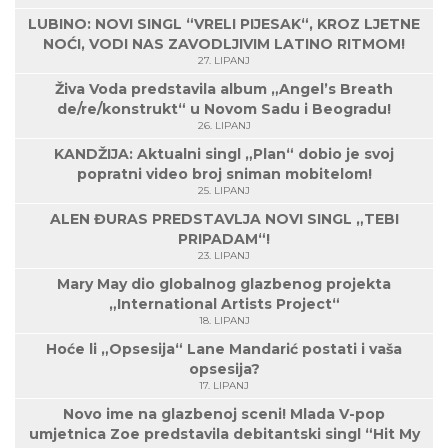
LUBINO: NOVI SINGL “VRELI PIJESAK“, KROZ LJETNE
NOĆI, VODI NAS ZAVODLJIVIM LATINO RITMOM!
27. LIPANJ
Živa Voda predstavila album „Angel’s Breath
de/re/konstrukt“ u Novom Sadu i Beogradu!
26. LIPANJ
KANDŽIJA: Aktualni singl „Plan“ dobio je svoj
popratni video broj sniman mobitelom!
25. LIPANJ
ALEN ĐURAS PREDSTAVLJA NOVI SINGL „TEBI
PRIPADAM“!
23. LIPANJ
Mary May dio globalnog glazbenog projekta
„International Artists Project“
18. LIPANJ
Hoće li „Opsesija“ Lane Mandarić postati i vaša
opsesija?
17. LIPANJ
Novo ime na glazbenoj sceni! Mlada V-pop
umjetnica Zoe predstavila debitantski singl “Hit My