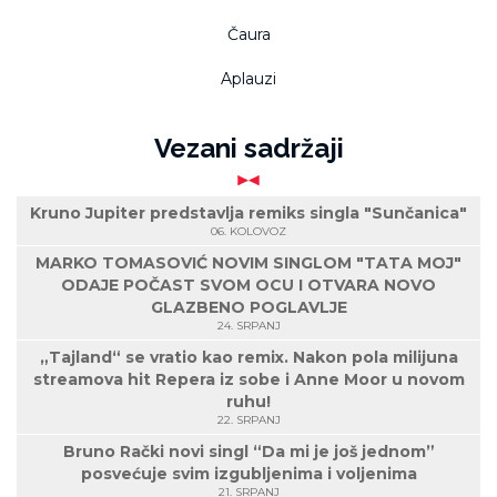
Čaura
Aplauzi
Vezani sadržaji
Kruno Jupiter predstavlja remiks singla "Sunčanica"
06. KOLOVOZ
MARKO TOMASOVIĆ NOVIM SINGLOM "TATA MOJ"
ODAJE POČAST SVOM OCU I OTVARA NOVO
GLAZBENO POGLAVLJE
24. SRPANJ
„Tajland“ se vratio kao remix. Nakon pola milijuna
streamova hit Repera iz sobe i Anne Moor u novom
ruhu!
22. SRPANJ
Bruno Rački novi singl “Da mi je još jednom”
posvećuje svim izgubljenima i voljenima
21. SRPANJ