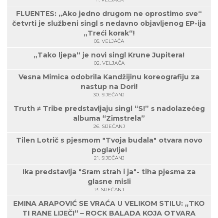
FLUENTES: „Ako jedno drugom ne oprostimo sve“
četvrti je službeni singl s nedavno objavljenog EP-ija
„Treći korak“!
05. VELJAČA
„Tako ljepa“ je novi singl Krune Jupitera!
02. VELJAČA
Vesna Mimica odobrila Kandžijinu koreografiju za
nastup na Dori!
30. SIJEČANJ
Truth ≠ Tribe predstavljaju singl “S!” s nadolazećeg
albuma “Zimstrela”
26. SIJEČANJ
Tilen Lotrič s pjesmom "Tvoja budala" otvara novo
poglavlje!
21. SIJEČANJ
Ika predstavlja "Sram strah i ja"- tiha pjesma za
glasne misli
13. SIJEČANJ
EMINA ARAPOVIĆ SE VRAĆA U VELIKOM STILU: „TKO
TI RANE LIJEČI“ – ROCK BALADA KOJA OTVARA