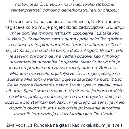
materijal za Živu Vodu - naći način kako slobodno
reinterpretirati, odnosno de/re/konstruirati tu glazbu.“
U svom osvrtu na suradnju s kolektivom, Darko Rundek
naglašava koliko mu je projekt donio zadovoljstva:
„Suradnja
mi je donijela mnogo istinskih uzbuđenja i užitaka kao
slušatelju. Sudjelovao sam s njima i prije nekoliko godina,
na koncertu inspiriranom Haustorovim albumom 'Treći
svijet'. Kada je u središte pažnje došao 'Angel’s Breath', bilo
je sasvim prirodno da me Vedran pozove, kao njihovog
suvremenika, suradnika i prijatelja. Mitar Subotić bio je
jedan od producenata Haustorovog albuma 'Bolero', a s
Milanom me vezalo prijateljstvo. Živo mi je sjećanje na
susret s Milanom u Parizu, gdje se zadržao na putu iz Sao
Paula prema Beogradu, nakon što su upravo završili miks
albuma. Sjedili smo u manjem društvu na jednom otočiću
na Marni, pričao je oduševljeno o tom projektu, dok je u
pozadini bio starinski bal. Jako mi je drago da sam i ja malo
doprinio ovom albumu, koji odaje poštovanje autorima
izvornih kompozicija i slavi Muziku kao Živu Vodu.“
Živa Voda, uz Rundeka na gitari i kao vokal, album je izvela