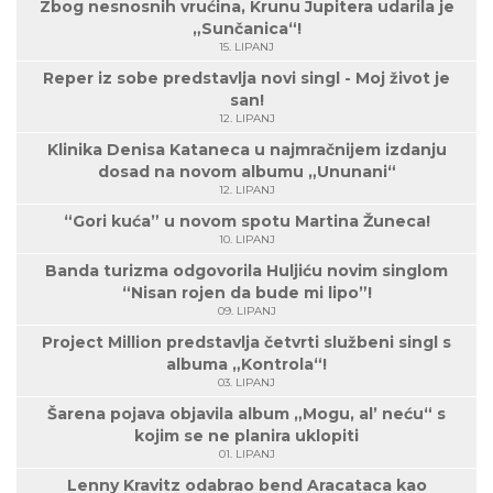
Zbog nesnosnih vrućina, Krunu Jupitera udarila je
„Sunčanica“!
15. LIPANJ
Reper iz sobe predstavlja novi singl - Moj život je
san!
12. LIPANJ
Klinika Denisa Kataneca u najmračnijem izdanju
dosad na novom albumu „Ununani“
12. LIPANJ
“Gori kuća” u novom spotu Martina Žuneca!
10. LIPANJ
Banda turizma odgovorila Huljiću novim singlom
“Nisan rojen da bude mi lipo”!
09. LIPANJ
Project Million predstavlja četvrti službeni singl s
albuma „Kontrola“!
03. LIPANJ
Šarena pojava objavila album „Mogu, al’ neću“ s
kojim se ne planira uklopiti
01. LIPANJ
Lenny Kravitz odabrao bend Aracataca kao