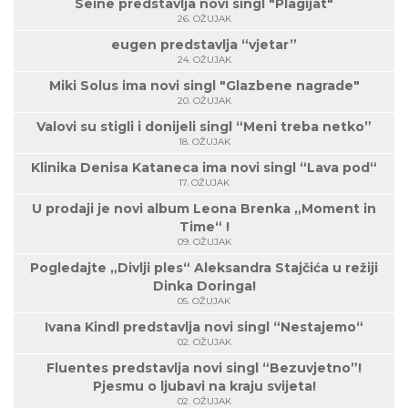
Seine predstavlja novi singl "Plagijat"
26. OŽUJAK
eugen predstavlja “vjetar”
24. OŽUJAK
Miki Solus ima novi singl "Glazbene nagrade"
20. OŽUJAK
Valovi su stigli i donijeli singl “Meni treba netko”
18. OŽUJAK
Klinika Denisa Kataneca ima novi singl “Lava pod“
17. OŽUJAK
U prodaji je novi album Leona Brenka „Moment in
Time“ !
09. OŽUJAK
Pogledajte „Divlji ples“ Aleksandra Stajčića u režiji
Dinka Doringa!
05. OŽUJAK
Ivana Kindl predstavlja novi singl “Nestajemo“
02. OŽUJAK
Fluentes predstavlja novi singl “Bezuvjetno”!
Pjesmu o ljubavi na kraju svijeta!
02. OŽUJAK