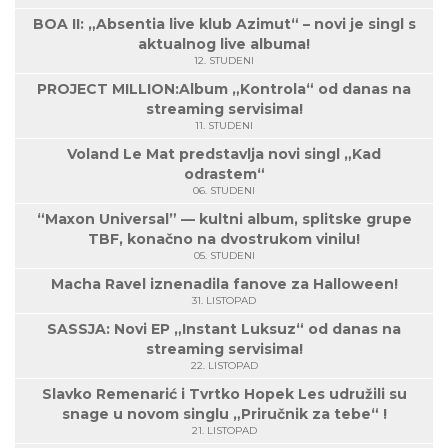
BOA II: „Absentia live klub Azimut“ – novi je singl s
aktualnog live albuma!
12. STUDENI
PROJECT MILLION:Album „Kontrola“ od danas na
streaming servisima!
11. STUDENI
Voland Le Mat predstavlja novi singl „Kad
odrastem“
06. STUDENI
“Maxon Universal” — kultni album, splitske grupe
TBF, konačno na dvostrukom vinilu!
05. STUDENI
Macha Ravel iznenadila fanove za Halloween!
31. LISTOPAD
SASSJA: Novi EP „Instant Luksuz“ od danas na
streaming servisima!
22. LISTOPAD
Slavko Remenarić i Tvrtko Hopek Les udružili su
snage u novom singlu „Priručnik za tebe“ !
21. LISTOPAD