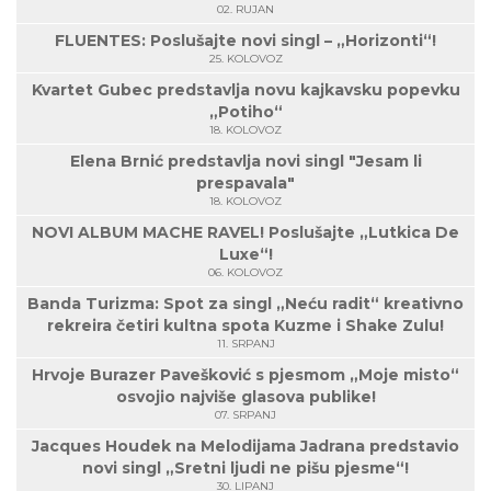
02. RUJAN
FLUENTES: Poslušajte novi singl – „Horizonti“!
25. KOLOVOZ
Kvartet Gubec predstavlja novu kajkavsku popevku
„Potiho“
18. KOLOVOZ
Elena Brnić predstavlja novi singl "Jesam li
prespavala"
18. KOLOVOZ
NOVI ALBUM MACHE RAVEL! Poslušajte „Lutkica De
Luxe“!
06. KOLOVOZ
Banda Turizma: Spot za singl „Neću radit“ kreativno
rekreira četiri kultna spota Kuzme i Shake Zulu!
11. SRPANJ
Hrvoje Burazer Pavešković s pjesmom „Moje misto“
osvojio najviše glasova publike!
07. SRPANJ
Jacques Houdek na Melodijama Jadrana predstavio
novi singl „Sretni ljudi ne pišu pjesme“!
30. LIPANJ