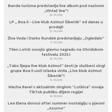
Banda turizma predstavlja live album pod nazivom
„Vintaž live“!
26. RUJAN
LP „ Boa II – Live klub Azimut Šibenik“ od danas u
prodaji!
22. RUJAN
Živa Voda i Darko Rundek predstavljaju „Ogledalo“
17. RUJAN
Tilen Lotrič osvojio glavnu nagradu na Ohridskom
festivalu 2025.!
16. RUJAN
„Tako lijepa live klub Azimut“ šesti je službeni singl
grupe Boa II uoči izlaska vinila „Live klub Azimut
Šibenik“!
16. RUJAN
Macha Ravel s aktualnim singlom “Lutkica” osvaja
TikTok publiku diljem regije!
16. RUJAN
Lea Elena donosi after summer nostalgiju u pjesmi
„Azurno“