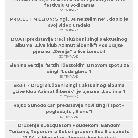
festivalu u Vodicama!
06. SVIBANJ
PROJECT MILLION: Singl „Ja ne želim ne“, dobio je
svoj video uradak!
05. SVIBANJ
BOA II predstavlja treći službeni singl s aktualnog
albuma „Live klub Azimut Šibenik“! Poslušajte
pjesmu „Zemlja“ u live izvedbi!
30. TRAVANJ
Elenina verzija “Brzih i žestokih“ u novom spotu za
singl “Luda glavo“!
19. TRAVANJ
Boa II - Drugi službeni singl s aktualnog albuma
„Live klub Azimut Šibenik“ je pjesma „Lacrima“!
11. TRAVANJ
Rajko Suhodolčan predstavlja novi singl i spot –
pogledajte „Elenu“!
10. TRAVANJ
Druženje s Jacquesom Houdekom, Bandom
Turizma, Reperom iz Sobe i grupom Boa II u subotu
12.04. u Menart multimedijalnoj knjižari!