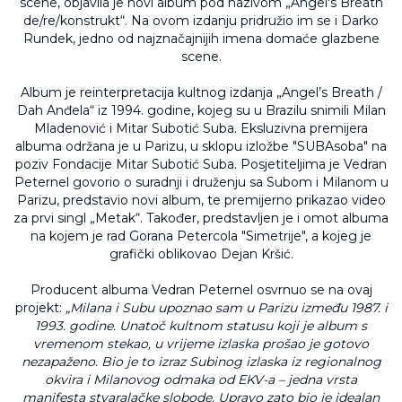
scene, objavila je novi album pod nazivom „Angel's Breath
de/re/konstrukt“. Na ovom izdanju pridružio im se i Darko
Rundek, jedno od najznačajnijih imena domaće glazbene
scene.
Album je reinterpretacija kultnog izdanja „Angel’s Breath /
Dah Anđela“ iz 1994. godine, kojeg su u Brazilu snimili Milan
Mladenović i Mitar Subotić Suba. Eksluzivna premijera
albuma održana je u Parizu, u sklopu izložbe "SUBAsoba" na
poziv Fondacije Mitar Subotić Suba. Posjetiteljima je Vedran
Peternel govorio o suradnji i druženju sa Subom i Milanom u
Parizu, predstavio novi album, te premijerno prikazao video
za prvi singl „Metak“. Također, predstavljen je i omot albuma
na kojem je rad Gorana Petercola "Simetrije", a kojeg je
grafički oblikovao Dejan Kršić.
Producent albuma Vedran Peternel osvrnuo se na ovaj
projekt:
„Milana i Subu upoznao sam u Parizu između 1987. i
1993. godine. Unatoč kultnom statusu koji je album s
vremenom stekao, u vrijeme izlaska prošao je gotovo
nezapaženo. Bio je to izraz Subinog izlaska iz regionalnog
okvira i Milanovog odmaka od EKV-a – jedna vrsta
manifesta stvaralačke slobode. Upravo zato bio je idealan