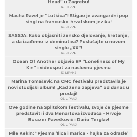
Head” u Zagrebu!
16. LIPANJ
Macha Ravel je “Lutkica”! Stigao je avangardni pop
singl na francusko-hrvatskom jeziku!
16. LIPANJ
SASSJA: Kako objasniti žensko djelovanje, kretanje,
a da izađemo iz deminutiva? Poslušajte u novom
singlu „XX“!
16. LIPANJ
Ocean Of Another objavio EP “Loneliness of My
Kin” i videospot za naslovnu pjesmu
13. LIPANJ
Marina Tomašević na CMC festivalu predstavila je
novi studijski album! „Kad žena zapjeva“ od danas u
prodaji!
09. LIPANJ
Ove godine na Splitskom festivalu, svoje će pjesme
predstaviti i dva Menartova izvođača – Hrvoje
Burazer Pavešković i Dario Terglav!
06. LIPANJ
Mile Kekin: “Pjesma ’Ilica i marica - hajka za odrasle’