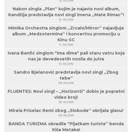
15. RUJAN
Nakon singla „Plan“ kojim je najavio novi album,
Kandžija predstavlja novi singl imena „Mate Rimac“!
12. RUJAN
Mimika Orchestra singlom „Zrcalo/Mirror“ najavljuje
album „Medzotermina“ i koncertnu promociju u
Kinu SC
11. RUJAN
Ivana Banfić singlom "Ima dima" pali staru vatru koja
nas je devedesetih nosila do jutra
10. RUJAN
Sandro Bjelanović predstavlja novi singl „Zbog
tebe“
09. RUJAN
FLUENTES: Novi singl – „Horizonti“ dobio je popratni
video broj!
05. RUJAN
Mirela Priselac Remi zbog „Slobode“ obrijala glavu!
03. RUJAN
BANDA TURIZMA obradila “Pljačkam turiste” benda
Kiša Metaka!