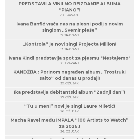
PREDSTAVILA VINILNO REIZDANJE ALBUMA
“PIANO”!
20. TRAVANJ
Ivana Banfić vraća nas na plesni podij s novim
singlom „Svemir pleše”
17. TRAVANJ
„Kontrola“ je novi singl Projecta Million!
13. TRAVANJ
Ivana Kindl predstavlja spot za pjesmu "Nestajemo"
10. TRAVANJ
KANDŽIJA : Porinom nagrađen album „Trostruki
salto“ od danas u prodaji!
30. OŽUJAK
Ika predstavlja debitantski album “Zadnji dan”!
27. OŽUJAK
“Tu u meni” novi je singl Laure Miletić!
26. OŽUJAK
Macha Ravel među IMPALA “100 Artists to Watch”
za 2026.!
26. OŽUJAK