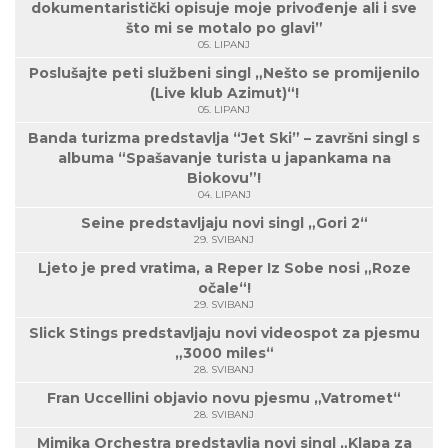
dokumentaristički opisuje moje privođenje ali i sve
što mi se motalo po glavi”
05. LIPANJ
Poslušajte peti službeni singl „Nešto se promijenilo
(Live klub Azimut)“!
05. LIPANJ
Banda turizma predstavlja “Jet Ski” – završni singl s
albuma “Spašavanje turista u japankama na
Biokovu”!
04. LIPANJ
Seine predstavljaju novi singl „Gori 2“
29. SVIBANJ
Ljeto je pred vratima, a Reper Iz Sobe nosi „Roze
očale“!
29. SVIBANJ
Slick Stings predstavljaju novi videospot za pjesmu
„3000 miles“
28. SVIBANJ
Fran Uccellini objavio novu pjesmu „Vatromet“
28. SVIBANJ
Mimika Orchestra predstavlja novi singl „Klapa za