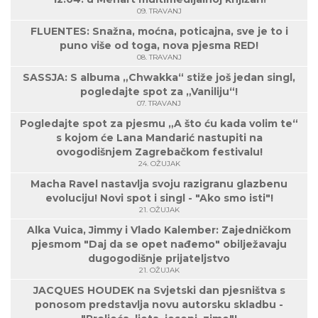
09. TRAVANJ
FLUENTES: Snažna, moćna, poticajna, sve je to i
puno više od toga, nova pjesma RED!
08. TRAVANJ
SASSJA: S albuma „Chwakka“ stiže još jedan singl,
pogledajte spot za „Vaniliju“!
07. TRAVANJ
Pogledajte spot za pjesmu „A što ću kada volim te“
s kojom će Lana Mandarić nastupiti na
ovogodišnjem Zagrebačkom festivalu!
24. OŽUJAK
Macha Ravel nastavlja svoju razigranu glazbenu
evoluciju! Novi spot i singl - "Ako smo isti"!
21. OŽUJAK
Alka Vuica, Jimmy i Vlado Kalember: Zajedničkom
pjesmom "Daj da se opet nađemo" obilježavaju
dugogodišnje prijateljstvo
21. OŽUJAK
JACQUES HOUDEK na Svjetski dan pjesništva s
ponosom predstavlja novu autorsku skladbu -