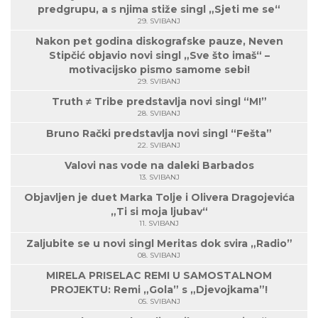
predgrupu, a s njima stiže singl „Sjeti me se“
29. SVIBANJ
Nakon pet godina diskografske pauze, Neven
Stipčić objavio novi singl „Sve što imaš“ –
motivacijsko pismo samome sebi!
29. SVIBANJ
Truth ≠ Tribe predstavlja novi singl “M!”
28. SVIBANJ
Bruno Rački predstavlja novi singl “Fešta”
22. SVIBANJ
Valovi nas vode na daleki Barbados
13. SVIBANJ
Objavljen je duet Marka Tolje i Olivera Dragojevića
„Ti si moja ljubav“
11. SVIBANJ
Zaljubite se u novi singl Meritas dok svira „Radio”
08. SVIBANJ
MIRELA PRISELAC REMI U SAMOSTALNOM
PROJEKTU: Remi „Gola” s „Djevojkama”!
05. SVIBANJ