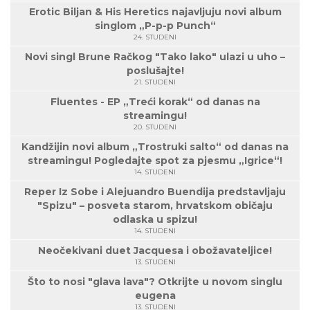
Erotic Biljan & His Heretics najavljuju novi album
singlom „P-p-p Punch“
24. STUDENI
Novi singl Brune Račkog "Tako lako" ulazi u uho –
poslušajte!
21. STUDENI
Fluentes - EP „Treći korak“ od danas na
streamingu!
20. STUDENI
Kandžijin novi album „Trostruki salto“ od danas na
streamingu! Pogledajte spot za pjesmu „Igrice“!
14. STUDENI
Reper Iz Sobe i Alejuandro Buendija predstavljaju
"Spizu" – posveta starom, hrvatskom običaju
odlaska u spizu!
14. STUDENI
Neočekivani duet Jacquesa i obožavateljice!
13. STUDENI
Što to nosi "glava lava"? Otkrijte u novom singlu
eugena
13. STUDENI