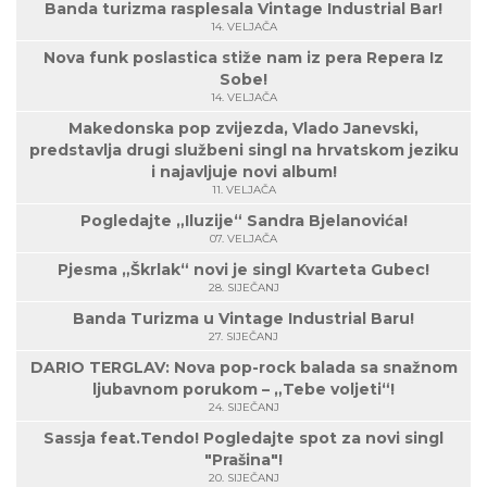
Banda turizma rasplesala Vintage Industrial Bar!
14. VELJAČA
Nova funk poslastica stiže nam iz pera Repera Iz
Sobe!
14. VELJAČA
Makedonska pop zvijezda, Vlado Janevski,
predstavlja drugi službeni singl na hrvatskom jeziku
i najavljuje novi album!
11. VELJAČA
Pogledajte „Iluzije“ Sandra Bjelanovića!
07. VELJAČA
Pjesma „Škrlak“ novi je singl Kvarteta Gubec!
28. SIJEČANJ
Banda Turizma u Vintage Industrial Baru!
27. SIJEČANJ
DARIO TERGLAV: Nova pop-rock balada sa snažnom
ljubavnom porukom – „Tebe voljeti“!
24. SIJEČANJ
Sassja feat.Tendo! Pogledajte spot za novi singl
"Prašina"!
20. SIJEČANJ