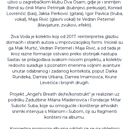
uživo u zagrebačkom klubu Dva Osam, gdje je i snimljen.
Bend su činili Mario Petrinjak (bubnjevi, perkusije), Konrad
Lovrenčić (bas), Jakša Perković (gitara), Igor Pavlica (truba,
vokal), Maja Rivić (glavni vokal) te Vedran Peternel
(klavijature, zvukovi, efekti).
Živa Voda je kolektiv koji od 2017. reinterpretira glazbu
domaćih i stranih autora u improvizacijskoj formi. Inicirali su
ga Mak Murtić, Vedran Peternel i Maja Rivić, a od tada je
kroz razne formacije ostvario preko stotinjak nastupa.
Sastav se prilagođava svakom novom projektu, a kolektiv
redovito surađuje s poznatim imenima voljnim avanture
unutar odabranog i zadanog konteksta, poput Darka
Rundeka, Damira Urbana, Damira Imamovića, Krune
Levečića i brojnih drugih.
Projekt „Angel's Breath de/re/konstrukt“ je realiziran uz
podršku Zadužbine Milana Mladenovića i Fondacije Mitar
Subotić Suba, koje su omogućile i korištenje arhivskih
snimki intervjua s Milanom i Subom, čiji su fragmenti
korišteni na albumu.
Koncertna promocija albuma održati će se na obljetnici