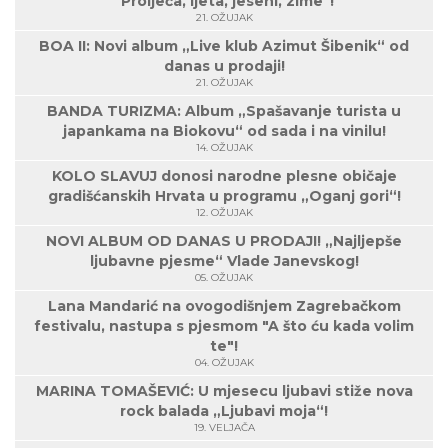
"Proljeća, ljeta, jeseni, zime"!
21. OŽUJAK
BOA II: Novi album „Live klub Azimut Šibenik“ od
danas u prodaji!
21. OŽUJAK
BANDA TURIZMA: Album „Spašavanje turista u
japankama na Biokovu“ od sada i na vinilu!
14. OŽUJAK
KOLO SLAVUJ donosi narodne plesne običaje
gradišćanskih Hrvata u programu „Oganj gori“!
12. OŽUJAK
NOVI ALBUM OD DANAS U PRODAJI! „Najljepše
ljubavne pjesme“ Vlade Janevskog!
05. OŽUJAK
Lana Mandarić na ovogodišnjem Zagrebačkom
festivalu, nastupa s pjesmom "A što ću kada volim
te"!
04. OŽUJAK
MARINA TOMAŠEVIĆ: U mjesecu ljubavi stiže nova
rock balada „Ljubavi moja“!
19. VELJAČA