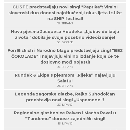
GLISTE predstavljaju novi singl "Paprika": Viralni
slovenski duo donosi najotkačeniji okus ljeta i stiže
na SHIP festival!
15. SRPANJ
Nova pjesma Jacquesa Houdeka „Ljubav do kraja
života“ dobila je svoje posebno videoizdanje!
08. SRPANJ
Fon Biskich i Narodno blago predstavljaju singl "BEZ
ČOKOLADE" i najavljuju vinilno izdanje koje će te
doslovno moći pojesti!
07. SRPANJ
Rundek & Ekipa s pjesmom „Rijeka“ najavljuju
Šalatu!
03. SRPANJ
Legenda zagorske glazbe, Rajko Suhodolčan
predstavlja novi singl „Uspomene“!
23. LIPANJ
Regionalne glazbenice Raiven i Macha Ravel u
“Tandemu” donose zajednički singl!
16. LIPANJ