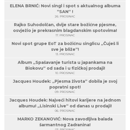
ELENA BRNIĆ: Novi singl i spot s aktualnog albuma
“SAN“ !
26. PROSINAC
Rajko Suhodolčan, dvije stare božićne pjesme,
osvježio je prekrasnim blagdanskim spotovima!
17. PROSINAC
Novi spot grupe EoT za božićnu singlicu „Čuješ li
sve je bliže“!
13. PROSINAC
Album „Spašavanje turista u japankama na
Biokovu“ od sada i u fizičkoj prodaji!
10. PROSINAC
Jacques Houdek: „Pjesma života“ dobila je svoj
popratni spot!
09. PROSINAC
Jacques Houdek: Najveći hitovi karijere na jednom
albumu! „Lisinski Live“ od danas u prodaji!
06. PROSINAC
MARKO ZEKANOVIĆ: Nova zavodljiva balada
šarmantnog Zadranina!
03. PROSINAC