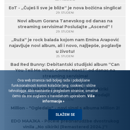
EoT - „Čuješ li sve je bliže“ je nova božićna singlica!
29. STUDENI
Novi album Gorana Tanevskog od danas na
streaming servisima! Poslušajte „Ascend“ !
29. STUDENI
„Ruža“ je rock balada kojom nam Emina Arapović
najavljuje novi album, ali i novo, najljepše, poglavlje
u životu!
25. STUDENI
Bad Red Bunny: Debitantski studijski album “Can
You Tell Me What Comes Next?” od danas na
streaming servisima!
Ova web stranica radi boljeg rada i poboljšane
22. STUDENI
funkcionalnosti koristi kolačiće (eng. cookies) i slične
EDO MAAJKA - Dvostruki LP „No sikiriki
tehnologije. Ako nastavite s pregledom stranice, smatrat
(Remastered 2024.)“ od danas u prodaji!
ćemo da ste suglasni s navedenom uporabom.
Više
15. STUDENI
informacija »
Million - "Ogledalo" - novi singl s albuma Million 2!
15. STUDENI
SLAŽEM SE
EDO MAAJKA - Počele prednarudžbe dvostrukog
vinila „No sikiriki (Remastered 2024.)“!