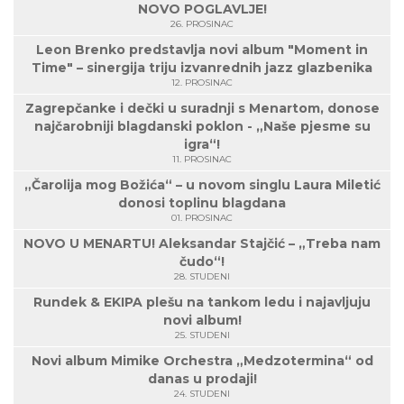
NOVO POGLAVLJE!
26. PROSINAC
Leon Brenko predstavlja novi album "Moment in
Time" – sinergija triju izvanrednih jazz glazbenika
12. PROSINAC
Zagrepčanke i dečki u suradnji s Menartom, donose
najčarobniji blagdanski poklon - „Naše pjesme su
igra“!
11. PROSINAC
„Čarolija mog Božića“ – u novom singlu Laura Miletić
donosi toplinu blagdana
01. PROSINAC
NOVO U MENARTU! Aleksandar Stajčić – „Treba nam
čudo“!
28. STUDENI
Rundek & EKIPA plešu na tankom ledu i najavljuju
novi album!
25. STUDENI
Novi album Mimike Orchestra „Medzotermina“ od
danas u prodaji!
24. STUDENI