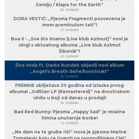
Zemlju / Klapa for the Earth“
28. SVIBANJ
DORA VESTIĆ: „Pjesma Fragmenti posvećena je
mom preminulom tati“!
27. SVIBANJ
Boa II - „Sve što imamo (Live klub Azimut)“ novi je
singl s aktualnog albuma „Live klub Azimut
Šibenik“!
20. SVIBANJ
Živa Voda ft. Darko Rundek objavili novi album
„Angel's Breath de/re/konstrukt“
16. SVIBANJ
FRENKIE obilježava 20 godina od izlaska prvog
albuma! „Odličan LP (Remastered)“ na dvostrukom
vinilu u boji od danas u prodaji!
16. SVIBANJ
Bad Red Bunny: Pjesma „Happy Sad“ je mračna
himna unutarnje borbe!
13. SVIBANJ
„Ne dam na te grube riči“ nova je pjesma Marine
Tomašević koju će izvesti na ovogodišnjem CMC