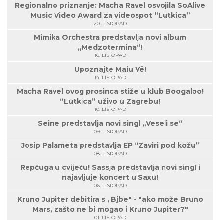
Regionalno priznanje: Macha Ravel osvojila SoAlive
Music Video Award za videospot “Lutkica”
20. LISTOPAD
Mimika Orchestra predstavlja novi album
„Medzotermina“!
16. LISTOPAD
Upoznajte Maiu Vë!
14. LISTOPAD
Macha Ravel ovog prosinca stiže u klub Boogaloo!
“Lutkica” uživo u Zagrebu!
10. LISTOPAD
Seine predstavlja novi singl „Veseli se“
09. LISTOPAD
Josip Palameta predstavlja EP “Zaviri pod kožu”
08. LISTOPAD
Repčuga u cvijeću! Sassja predstavlja novi singl i
najavljuje koncert u Saxu!
06. LISTOPAD
Kruno Jupiter debitira s „Bjbe" - "ako može Bruno
Mars, zašto ne bi mogao i Kruno Jupiter?"
01. LISTOPAD