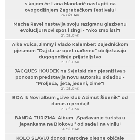
s kojom će Lana Mandarić nastupiti na
ovogodišnjem Zagrebačkom festivalu!
24. OŽUJAK
Macha Ravel nastavlja svoju razigranu glazbenu
evoluciju! Novi spot i singl - "Ako smo isti"!
21. OŽUJAK
Alka Vuica, Jimmy i Vlado Kalember: Zajedničkom
pjesmom "Daj da se opet nađemo" obilježavaju
dugogodišnje prijateljstvo
21. OŽUJAK
JACQUES HOUDEK na Svjetski dan pjesništva s
ponosom predstavlja novu autorsku skladbu -
"Proljeća, ljeta, jeseni, zime"!
21. OŽUJAK
BOA II: Novi album „Live klub Azimut Šibenik“ od
danas u prodaji!
21. OŽUJAK
BANDA TURIZMA: Album „Spašavanje turista u
japankama na Biokovu“ od sada i na vinilu!
14. OŽUJAK
KOLO SLAVUJ donosi narodne plesne običaje