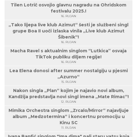
Tilen Lotrič osvojio glavnu nagradu na Ohridskom
festivalu 2025.!
16. RUJAN
„Tako lijepa live klub Azimut“ šesti je službeni singl
grupe Boa II uoči izlaska vinila „Live klub Azimut
Šibenik“!
16. RUJAN
Macha Ravel s aktualnim singlom “Lutkica” osvaja
TikTok publiku diljem regije!
16. RUJAN
Lea Elena donosi after summer nostalgiju u pjesmi
„Azurno“
15. RUJAN
Nakon singla „Plan“ kojim je najavio novi album,
Kandžija predstavlja novi singl imena „Mate Rimac“!
12. RUJAN
Mimika Orchestra singlom „Zrcalo/Mirror“ najavljuje
album „Medzotermina“ i koncertnu promociju u
Kinu SC
11. RUJAN
Ivana Banfić singlom "Ima dima" pali staru vatru koja