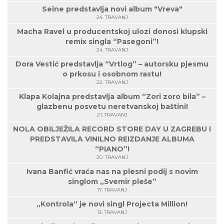
Seine predstavlja novi album "Vreva"
24. TRAVANJ
Macha Ravel u producentskoj ulozi donosi klupski
remix singla “Pasegoni”!
24. TRAVANJ
Dora Vestić predstavlja “Vrtlog” – autorsku pjesmu
o prkosu i osobnom rastu!
22. TRAVANJ
Klapa Kolajna predstavlja album “Zori zoro bila” –
glazbenu posvetu neretvanskoj baštini!
21. TRAVANJ
NOLA OBILJEŽILA RECORD STORE DAY U ZAGREBU I
PREDSTAVILA VINILNO REIZDANJE ALBUMA
“PIANO”!
20. TRAVANJ
Ivana Banfić vraća nas na plesni podij s novim
singlom „Svemir pleše”
17. TRAVANJ
„Kontrola“ je novi singl Projecta Million!
13. TRAVANJ