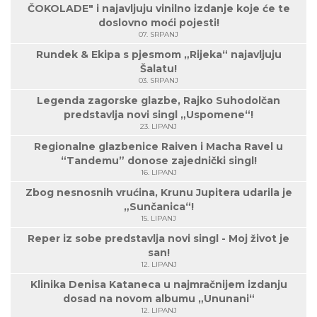
ČOKOLADE" i najavljuju vinilno izdanje koje će te
doslovno moći pojesti!
07. SRPANJ
Rundek & Ekipa s pjesmom „Rijeka“ najavljuju
Šalatu!
03. SRPANJ
Legenda zagorske glazbe, Rajko Suhodolčan
predstavlja novi singl „Uspomene“!
23. LIPANJ
Regionalne glazbenice Raiven i Macha Ravel u
“Tandemu” donose zajednički singl!
16. LIPANJ
Zbog nesnosnih vrućina, Krunu Jupitera udarila je
„Sunčanica“!
15. LIPANJ
Reper iz sobe predstavlja novi singl - Moj život je
san!
12. LIPANJ
Klinika Denisa Kataneca u najmračnijem izdanju
dosad na novom albumu „Ununani“
12. LIPANJ