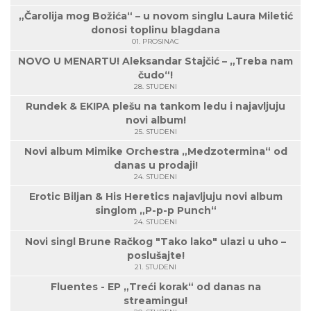
„Čarolija mog Božića“ – u novom singlu Laura Miletić
donosi toplinu blagdana
01. PROSINAC
NOVO U MENARTU! Aleksandar Stajčić – „Treba nam
čudo“!
28. STUDENI
Rundek & EKIPA plešu na tankom ledu i najavljuju
novi album!
25. STUDENI
Novi album Mimike Orchestra „Medzotermina“ od
danas u prodaji!
24. STUDENI
Erotic Biljan & His Heretics najavljuju novi album
singlom „P-p-p Punch“
24. STUDENI
Novi singl Brune Račkog "Tako lako" ulazi u uho –
poslušajte!
21. STUDENI
Fluentes - EP „Treći korak“ od danas na
streamingu!