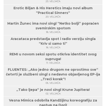
23. VELJAČA
Erotic Biljan & His Heretics imaju novi album
“Practical Sinners“
20. VELJAČA
Martin Žunec ima novi singl “Netko bolji” popraćen
svemirskim spotom
18. VELJAČA
Aracataca predstavlja spot i radio verziju singla
“Kriv si samo ti”
18. VELJAČA
REMI u novom seksi spotu otkriva identitet svog
supruga!
11. VELJAČA
FLUENTES: „Ako jedno drugom ne oprostimo sve“
četvrti je službeni singl s nedavno objavljenog EP-ija
„Treći korak“!
05. VELJAČA
„Tako ljepa“ je novi singl Krune Jupitera!
02. VELJAČA
Vesna Mimica odobrila Kandžijinu koreografiju za
nastup na Dori!