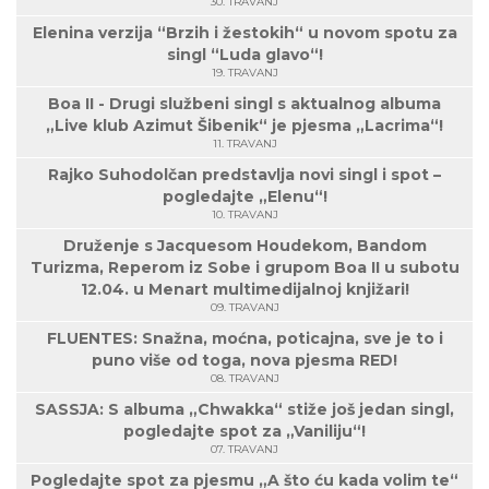
30. TRAVANJ
Elenina verzija “Brzih i žestokih“ u novom spotu za
singl “Luda glavo“!
19. TRAVANJ
Boa II - Drugi službeni singl s aktualnog albuma
„Live klub Azimut Šibenik“ je pjesma „Lacrima“!
11. TRAVANJ
Rajko Suhodolčan predstavlja novi singl i spot –
pogledajte „Elenu“!
10. TRAVANJ
Druženje s Jacquesom Houdekom, Bandom
Turizma, Reperom iz Sobe i grupom Boa II u subotu
12.04. u Menart multimedijalnoj knjižari!
09. TRAVANJ
FLUENTES: Snažna, moćna, poticajna, sve je to i
puno više od toga, nova pjesma RED!
08. TRAVANJ
SASSJA: S albuma „Chwakka“ stiže još jedan singl,
pogledajte spot za „Vaniliju“!
07. TRAVANJ
Pogledajte spot za pjesmu „A što ću kada volim te“