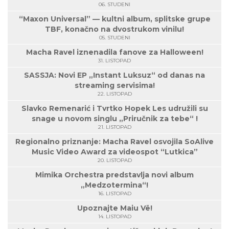
06. STUDENI
“Maxon Universal” — kultni album, splitske grupe
TBF, konačno na dvostrukom vinilu!
05. STUDENI
Macha Ravel iznenadila fanove za Halloween!
31. LISTOPAD
SASSJA: Novi EP „Instant Luksuz“ od danas na
streaming servisima!
22. LISTOPAD
Slavko Remenarić i Tvrtko Hopek Les udružili su
snage u novom singlu „Priručnik za tebe“ !
21. LISTOPAD
Regionalno priznanje: Macha Ravel osvojila SoAlive
Music Video Award za videospot “Lutkica”
20. LISTOPAD
Mimika Orchestra predstavlja novi album
„Medzotermina“!
16. LISTOPAD
Upoznajte Maiu Vë!
14. LISTOPAD