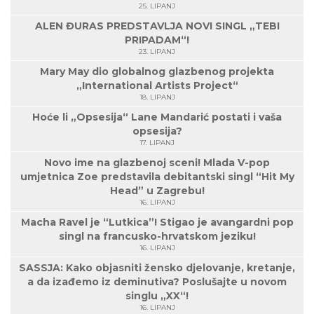
25. LIPANJ
ALEN ĐURAS PREDSTAVLJA NOVI SINGL „TEBI
PRIPADAM“!
23. LIPANJ
Mary May dio globalnog glazbenog projekta
„International Artists Project“
18. LIPANJ
Hoće li „Opsesija“ Lane Mandarić postati i vaša
opsesija?
17. LIPANJ
Novo ime na glazbenoj sceni! Mlada V-pop
umjetnica Zoe predstavila debitantski singl “Hit My
Head” u Zagrebu!
16. LIPANJ
Macha Ravel je “Lutkica”! Stigao je avangardni pop
singl na francusko-hrvatskom jeziku!
16. LIPANJ
SASSJA: Kako objasniti žensko djelovanje, kretanje,
a da izađemo iz deminutiva? Poslušajte u novom
singlu „XX“!
16. LIPANJ