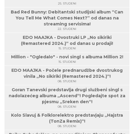
25. STUDENI
Bad Red Bunny: Debitantski studijski album “Can
You Tell Me What Comes Next?” od danas na
streaming servisima!
22. STUDENI
EDO MAAJKA - Dvostruki LP „No sikiriki
(Remastered 2024.)“ od danas u prodaji!
15. STUDENI
Million - "Ogledalo" - novi singl s albuma Million 2!
15. STUDENI
EDO MAAJKA - Počele prednarudžbe dvostrukog
vinila „No sikiriki (Remastered 2024.)“!
08. STUDENI
Goran Tanevski predstavlja drugi službeni singl s
nadolazećeg albuma „Ascend“! Pogledajte spot za
pjesmu „Sreken den“!
08. STUDENI
Kolo Slavuj & Folklorelektro predstavjaju „Hajstra
(TonZa Remix)“!
08. STUDENI