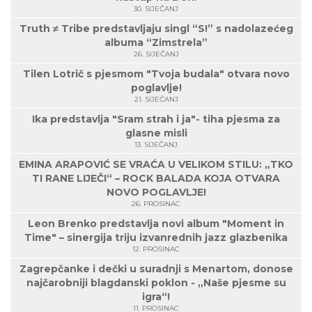
30. SIJEČANJ
Truth ≠ Tribe predstavljaju singl “S!” s nadolazećeg
albuma “Zimstrela”
26. SIJEČANJ
Tilen Lotrič s pjesmom "Tvoja budala" otvara novo
poglavlje!
21. SIJEČANJ
Ika predstavlja "Sram strah i ja"- tiha pjesma za
glasne misli
13. SIJEČANJ
EMINA ARAPOVIĆ SE VRAĆA U VELIKOM STILU: „TKO
TI RANE LIJEČI“ – ROCK BALADA KOJA OTVARA
NOVO POGLAVLJE!
26. PROSINAC
Leon Brenko predstavlja novi album "Moment in
Time" – sinergija triju izvanrednih jazz glazbenika
12. PROSINAC
Zagrepčanke i dečki u suradnji s Menartom, donose
najčarobniji blagdanski poklon - „Naše pjesme su
igra“!
11. PROSINAC