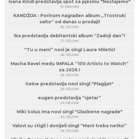
Ivana Kindl predstavlja spot za pjesmu "Nestajemo"
10. TRAVANJ
KANDŽIJA : Porinom nagrađen album „Trostruki
salto“ od danas u prodaji!
30. OŽUJAK
Ika predstavlja debitantski album “Zadnji dan”!
27. OŽUJAK
“Tu u meni” novi je singl Laure Miletić!
26. OŽUJAK
Macha Ravel među IMPALA “100 Artists to Watch”
za 2026.!
26. OŽUJAK
Seine predstavlja novi singl "Plagijat"
26. OŽUJAK
eugen predstavlja “vjetar”
24. OŽUJAK
Miki Solus ima novi singl "Glazbene nagrade"
20. OŽUJAK
Valovi su stigli i donijeli singl “Meni treba netko”
18. OŽUJAK