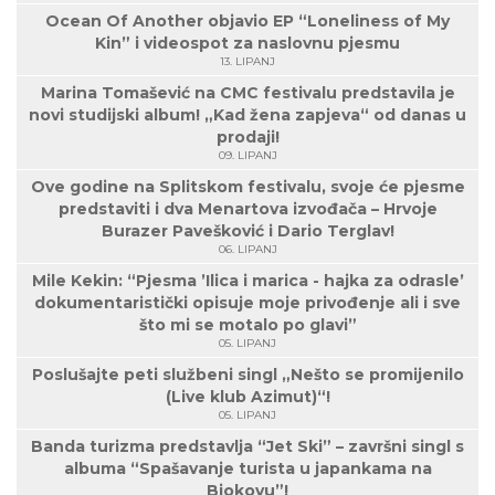
Ocean Of Another objavio EP “Loneliness of My
Kin” i videospot za naslovnu pjesmu
13. LIPANJ
Marina Tomašević na CMC festivalu predstavila je
novi studijski album! „Kad žena zapjeva“ od danas u
prodaji!
09. LIPANJ
Ove godine na Splitskom festivalu, svoje će pjesme
predstaviti i dva Menartova izvođača – Hrvoje
Burazer Pavešković i Dario Terglav!
06. LIPANJ
Mile Kekin: “Pjesma ’Ilica i marica - hajka za odrasle’
dokumentaristički opisuje moje privođenje ali i sve
što mi se motalo po glavi”
05. LIPANJ
Poslušajte peti službeni singl „Nešto se promijenilo
(Live klub Azimut)“!
05. LIPANJ
Banda turizma predstavlja “Jet Ski” – završni singl s
albuma “Spašavanje turista u japankama na
Biokovu”!