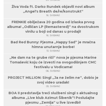
Živa Voda ft. Darko Rundek objavili novi album
„Angel's Breath de/re/konstrukt“
16. SVIBANJ
FRENKIE obilježava 20 godina od izlaska prvog
albuma! „Odličan LP (Remastered)“ na dvostrukom
vinilu u boji od danas u prodaji!
16. SVIBANJ
Bad Red Bunny: Pjesma „Happy Sad“ je mračna
himna unutarnje borbe!
13. SVIBANJ
„Ne dam na te grube riči“ nova je pjesma Marine
Tomašević koju će izvesti na ovogodišnjem CMC
festivalu u Vodicama!
06. SVIBANJ
PROJECT MILLION: Singl „Ja ne želim ne“, dobio je
svoj video uradak!
05. SVIBANJ
BOA II predstavlja treći službeni singl s aktualnog
albuma „Live klub Azimut Šibenik“! Poslušajte
pjesmu „Zemlja“ u live izvedbi!