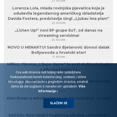
27. RUJAN
Lorenza Lola, mlada rovinjska pjevačica koja je
oduševila legendarnog američkog skladatelja
Davida Fostera, predstavlja singl „Ljubav ima plan!“
23. RUJAN
„Listen Up!“ novi EP grupe EoT, od danas na
streaming servisima!
20. RUJAN
NOVO U MENARTU! Sandro Bjelanović donosi dašak
Bollywooda u hrvatski eter!
17. RUJAN
Million: Pjesma „Lijepe dame“ je peti službeni single
s albuma Million 2.!
Ova web stranica radi boljeg rada i poboljšane
16. RUJAN
funkcionalnosti koristi kolačiće (eng. cookies) i slične
Listen Up! Stiže novi singl grupe EoT s nadolazećeg
tehnologije. Ako nastavite s pregledom stranice, smatrat
EP-a!
ćemo da ste suglasni s navedenom uporabom.
Više
05. RUJAN
informacija »
Alen Đuras u emotivnom spotu za novi singl „Ostani
uz njega“!
SLAŽEM SE
03. RUJAN
SASSJA: Novi singl s hvaljenog albuma „Chwakka“!