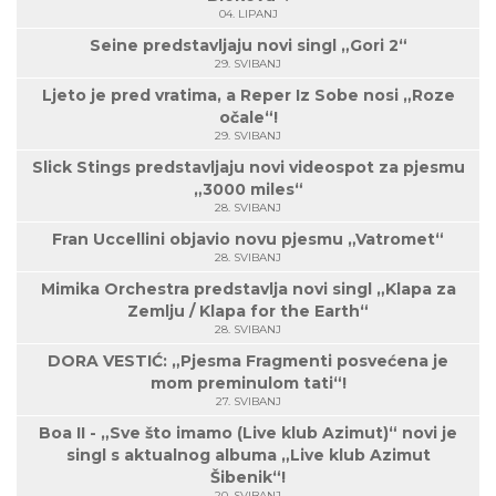
04. LIPANJ
Seine predstavljaju novi singl „Gori 2“
29. SVIBANJ
Ljeto je pred vratima, a Reper Iz Sobe nosi „Roze
očale“!
29. SVIBANJ
Slick Stings predstavljaju novi videospot za pjesmu
„3000 miles“
28. SVIBANJ
Fran Uccellini objavio novu pjesmu „Vatromet“
28. SVIBANJ
Mimika Orchestra predstavlja novi singl „Klapa za
Zemlju / Klapa for the Earth“
28. SVIBANJ
DORA VESTIĆ: „Pjesma Fragmenti posvećena je
mom preminulom tati“!
27. SVIBANJ
Boa II - „Sve što imamo (Live klub Azimut)“ novi je
singl s aktualnog albuma „Live klub Azimut
Šibenik“!
20. SVIBANJ