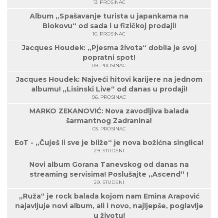
13. PROSINAC
Album „Spašavanje turista u japankama na
Biokovu“ od sada i u fizičkoj prodaji!
10. PROSINAC
Jacques Houdek: „Pjesma života“ dobila je svoj
popratni spot!
09. PROSINAC
Jacques Houdek: Najveći hitovi karijere na jednom
albumu! „Lisinski Live“ od danas u prodaji!
06. PROSINAC
MARKO ZEKANOVIĆ: Nova zavodljiva balada
šarmantnog Zadranina!
03. PROSINAC
EoT - „Čuješ li sve je bliže“ je nova božićna singlica!
29. STUDENI
Novi album Gorana Tanevskog od danas na
streaming servisima! Poslušajte „Ascend“ !
29. STUDENI
„Ruža“ je rock balada kojom nam Emina Arapović
najavljuje novi album, ali i novo, najljepše, poglavlje
u životu!