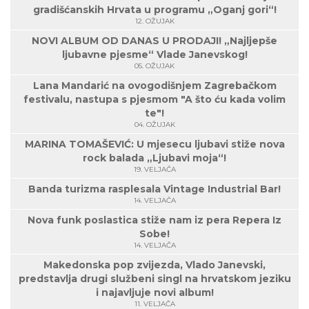
gradišćanskih Hrvata u programu „Oganj gori“!
12. OŽUJAK
NOVI ALBUM OD DANAS U PRODAJI! „Najljepše
ljubavne pjesme“ Vlade Janevskog!
05. OŽUJAK
Lana Mandarić na ovogodišnjem Zagrebačkom
festivalu, nastupa s pjesmom "A što ću kada volim
te"!
04. OŽUJAK
MARINA TOMAŠEVIĆ: U mjesecu ljubavi stiže nova
rock balada „Ljubavi moja“!
19. VELJAČA
Banda turizma rasplesala Vintage Industrial Bar!
14. VELJAČA
Nova funk poslastica stiže nam iz pera Repera Iz
Sobe!
14. VELJAČA
Makedonska pop zvijezda, Vlado Janevski,
predstavlja drugi službeni singl na hrvatskom jeziku
i najavljuje novi album!
11. VELJAČA