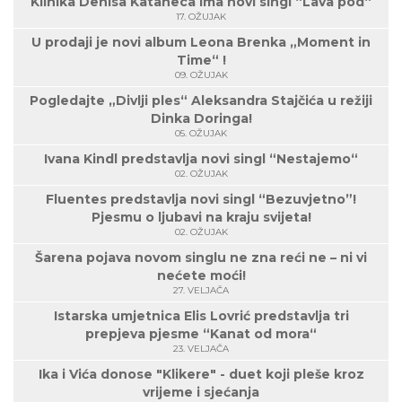
Klinika Denisa Kataneca ima novi singl “Lava pod“
17. OŽUJAK
U prodaji je novi album Leona Brenka „Moment in
Time“ !
09. OŽUJAK
Pogledajte „Divlji ples“ Aleksandra Stajčića u režiji
Dinka Doringa!
05. OŽUJAK
Ivana Kindl predstavlja novi singl “Nestajemo“
02. OŽUJAK
Fluentes predstavlja novi singl “Bezuvjetno”!
Pjesmu o ljubavi na kraju svijeta!
02. OŽUJAK
Šarena pojava novom singlu ne zna reći ne – ni vi
nećete moći!
27. VELJAČA
Istarska umjetnica Elis Lovrić predstavlja tri
prepjeva pjesme “Kanat od mora“
23. VELJAČA
Ika i Vića donose "Klikere" - duet koji pleše kroz
vrijeme i sjećanja