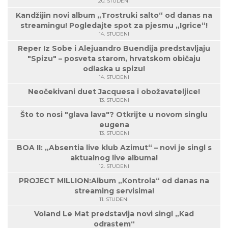
20. STUDENI
Kandžijin novi album „Trostruki salto“ od danas na
streamingu! Pogledajte spot za pjesmu „Igrice“!
14. STUDENI
Reper Iz Sobe i Alejuandro Buendija predstavljaju
"Spizu" – posveta starom, hrvatskom običaju
odlaska u spizu!
14. STUDENI
Neočekivani duet Jacquesa i obožavateljice!
13. STUDENI
Što to nosi "glava lava"? Otkrijte u novom singlu
eugena
13. STUDENI
BOA II: „Absentia live klub Azimut“ – novi je singl s
aktualnog live albuma!
12. STUDENI
PROJECT MILLION:Album „Kontrola“ od danas na
streaming servisima!
11. STUDENI
Voland Le Mat predstavlja novi singl „Kad
odrastem“