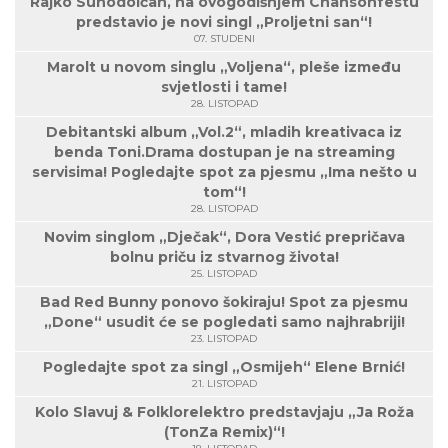
Rajko Suhodolčan, na ovogodišnjem Chansonfestu
predstavio je novi singl „Proljetni san“!
07. STUDENI
Marolt u novom singlu „Voljena“, pleše između
svjetlosti i tame!
28. LISTOPAD
Debitantski album „Vol.2“, mladih kreativaca iz
benda Toni.Drama dostupan je na streaming
servisima! Pogledajte spot za pjesmu „Ima nešto u
tom“!
28. LISTOPAD
Novim singlom „Dječak“, Dora Vestić prepričava
bolnu priču iz stvarnog života!
25. LISTOPAD
Bad Red Bunny ponovo šokiraju! Spot za pjesmu
„Done“ usudit će se pogledati samo najhrabriji!
23. LISTOPAD
Pogledajte spot za singl „Osmijeh“ Elene Brnić!
21. LISTOPAD
Kolo Slavuj & Folklorelektro predstavjaju „Ja Roža
(TonZa Remix)“!