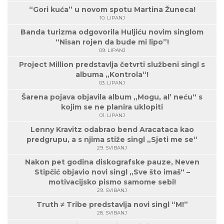
“Gori kuća” u novom spotu Martina Žuneca!
10. LIPANJ
Banda turizma odgovorila Huljiću novim singlom
“Nisan rojen da bude mi lipo”!
09. LIPANJ
Project Million predstavlja četvrti službeni singl s
albuma „Kontrola“!
03. LIPANJ
Šarena pojava objavila album „Mogu, al’ neću“ s
kojim se ne planira uklopiti
01. LIPANJ
Lenny Kravitz odabrao bend Aracataca kao
predgrupu, a s njima stiže singl „Sjeti me se“
29. SVIBANJ
Nakon pet godina diskografske pauze, Neven
Stipčić objavio novi singl „Sve što imaš“ –
motivacijsko pismo samome sebi!
29. SVIBANJ
Truth ≠ Tribe predstavlja novi singl “M!”
28. SVIBANJ