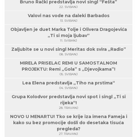
Bruno Rački predstavlja novi singl “Fešta”
22. SVIBANJ
Valovi nas vode na daleki Barbados
13. SVIBANJ
Objavljen je duet Marka Tolje i Olivera Dragojevića
„Ti si moja ljubav“
11. SVIBANJ
Zaljubite se u novi singl Meritas dok svira „Radio”
08. SVIBANJ
MIRELA PRISELAC REMI U SAMOSTALNOM
PROJEKTU: Remi „Gola” s „Djevojkama”!
05. SVIBANJ
Lea Elena predstavlja „Tiho na prstima“
04. SVIBANJ
Grupa Kolodvor predstavlja novi spot i singl „Ti si
rijeka“!
28. TRAVANJ
NOVO U MENARTU! Tko se krije iza imena Fameja i
kako su bez promocije došli do desetaka tisuća
pregleda?
27. TRAVANJ