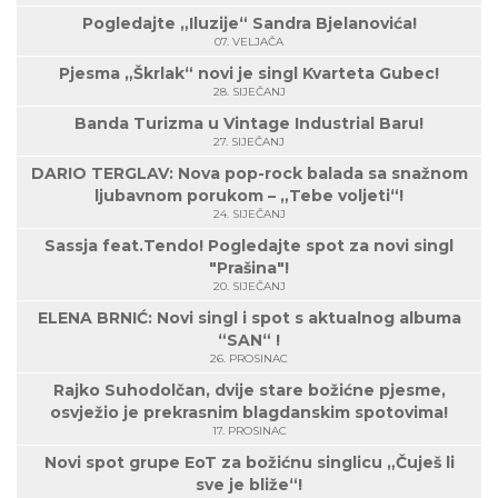
Pogledajte „Iluzije“ Sandra Bjelanovića!
07. VELJAČA
Pjesma „Škrlak“ novi je singl Kvarteta Gubec!
28. SIJEČANJ
Banda Turizma u Vintage Industrial Baru!
27. SIJEČANJ
DARIO TERGLAV: Nova pop-rock balada sa snažnom
ljubavnom porukom – „Tebe voljeti“!
24. SIJEČANJ
Sassja feat.Tendo! Pogledajte spot za novi singl
"Prašina"!
20. SIJEČANJ
ELENA BRNIĆ: Novi singl i spot s aktualnog albuma
“SAN“ !
26. PROSINAC
Rajko Suhodolčan, dvije stare božićne pjesme,
osvježio je prekrasnim blagdanskim spotovima!
17. PROSINAC
Novi spot grupe EoT za božićnu singlicu „Čuješ li
sve je bliže“!