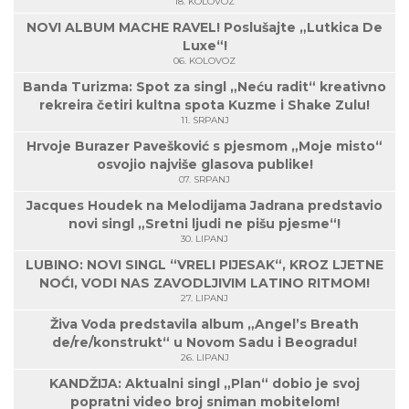
18. KOLOVOZ
NOVI ALBUM MACHE RAVEL! Poslušajte „Lutkica De
Luxe“!
06. KOLOVOZ
Banda Turizma: Spot za singl „Neću radit“ kreativno
rekreira četiri kultna spota Kuzme i Shake Zulu!
11. SRPANJ
Hrvoje Burazer Pavešković s pjesmom „Moje misto“
osvojio najviše glasova publike!
07. SRPANJ
Jacques Houdek na Melodijama Jadrana predstavio
novi singl „Sretni ljudi ne pišu pjesme“!
30. LIPANJ
LUBINO: NOVI SINGL “VRELI PIJESAK“, KROZ LJETNE
NOĆI, VODI NAS ZAVODLJIVIM LATINO RITMOM!
27. LIPANJ
Živa Voda predstavila album „Angel’s Breath
de/re/konstrukt“ u Novom Sadu i Beogradu!
26. LIPANJ
KANDŽIJA: Aktualni singl „Plan“ dobio je svoj
popratni video broj sniman mobitelom!