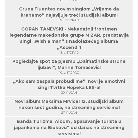
18. LISTOPAD
Grupa Fluentes novim singlom „Vrijeme da
krenemo“ najavljuje treći studijski album!
17. LISTOPAD
GORAN TANEVSKI - Nekadašnji frontmen
legendarne makedonske grupe MIZAR, predstavlja
singl „Wish a man“ s nadolazećeg albuma
„Ascend“!
11. LISTOPAD
Pogledajte spot za pjesmu „Dalmatinske strune
ljubavi“, Marine Tomašević!
10. LISTOPAD
„Ako sam zaspala probudi me“, novi je emotivni
singl Tvrtka Hopeka LES-a!
30. RUJAN
Novi album Maksima Mrvice! 12. studijski album
nakon šest godina, na streaming servisima!
27. RUJAN
Banda Turizma: Album „Spašavanje turista u
japankama na Biokovu“ od danas na streaming
servisima!