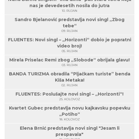
nas je devedesetih nosila do jutra
10. RUJAN
Sandro Bjelanović predstavlja novi singl „Zbog
tebe“
09. RUJAN
FLUENTES: Novi singl – „Horizonti“ dobio je popratni
video broj!
05. RUJAN
Mirela Priselac Remi zbog „Slobode“ obrijala glavu!
03. RUJAN
BANDA TURIZMA obradila “Pljačkam turiste” benda
Kiša Metaka!
02. RUJAN
FLUENTES: Poslušajte novi singl – „Horizonti“!
25. KOLOVOZ
Kvartet Gubec predstavlja novu kajkavsku popevku
„Potiho“
18. KOLOVOZ
Elena Brnić predstavlja novi singl "Jesam li
prespavala"