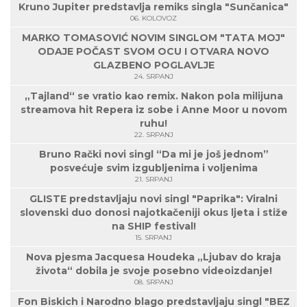
Kruno Jupiter predstavlja remiks singla "Sunčanica"
06. KOLOVOZ
MARKO TOMASOVIĆ NOVIM SINGLOM "TATA MOJ"
ODAJE POČAST SVOM OCU I OTVARA NOVO
GLAZBENO POGLAVLJE
24. SRPANJ
„Tajland“ se vratio kao remix. Nakon pola milijuna
streamova hit Repera iz sobe i Anne Moor u novom
ruhu!
22. SRPANJ
Bruno Rački novi singl “Da mi je još jednom”
posvećuje svim izgubljenima i voljenima
21. SRPANJ
GLISTE predstavljaju novi singl "Paprika": Viralni
slovenski duo donosi najotkačeniji okus ljeta i stiže
na SHIP festival!
15. SRPANJ
Nova pjesma Jacquesa Houdeka „Ljubav do kraja
života“ dobila je svoje posebno videoizdanje!
08. SRPANJ
Fon Biskich i Narodno blago predstavljaju singl "BEZ