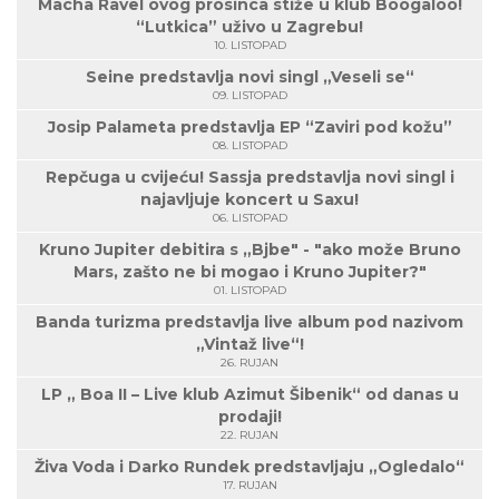
Macha Ravel ovog prosinca stiže u klub Boogaloo!
“Lutkica” uživo u Zagrebu!
10. LISTOPAD
Seine predstavlja novi singl „Veseli se“
09. LISTOPAD
Josip Palameta predstavlja EP “Zaviri pod kožu”
08. LISTOPAD
Repčuga u cvijeću! Sassja predstavlja novi singl i
najavljuje koncert u Saxu!
06. LISTOPAD
Kruno Jupiter debitira s „Bjbe" - "ako može Bruno
Mars, zašto ne bi mogao i Kruno Jupiter?"
01. LISTOPAD
Banda turizma predstavlja live album pod nazivom
„Vintaž live“!
26. RUJAN
LP „ Boa II – Live klub Azimut Šibenik“ od danas u
prodaji!
22. RUJAN
Živa Voda i Darko Rundek predstavljaju „Ogledalo“
17. RUJAN