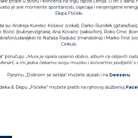
ske probe u dvoru i koncerta na trgu Ispod Leroja. U tih 3 dana, 
atio je sve momente spontanosti, osjećaja i nevjerojatne energij
Ekipa Ftičeki.
a su: Andreja Kurelec Košavić (vokal), Darko Rundek (gitara/bas),
vio Bočić (bubnjevi/gitara), Ana Kovačić (saksofon), Roko Crnić (kon
ibrafon/udaraljke) te Nataša Radušić (mandolina) i Marko First (vio
Cinkuši.
a“ poručuju:
„Mura je ispala opasno dobro, album će objaviti naš
enart, a mi jedva čekamo svoju muziku i koncertno podijeliti s
Pjesmu „Dolinom se šetala“ možete slušati i na
Deezeru
.
eka & Ekipu „Ftičeke“ možete pratiti na njihovoj službenoj
Face