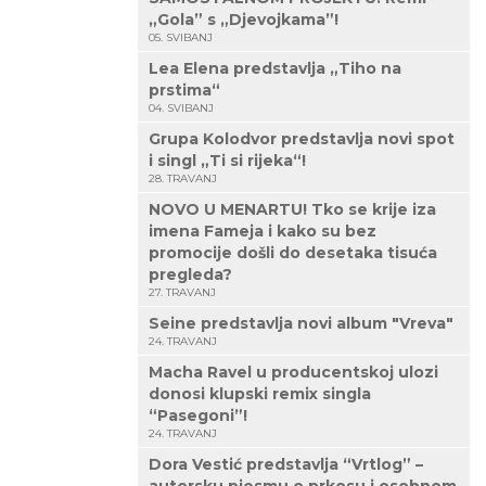
„Gola” s „Djevojkama”!
05. SVIBANJ
Lea Elena predstavlja „Tiho na
prstima“
04. SVIBANJ
Grupa Kolodvor predstavlja novi spot
i singl „Ti si rijeka“!
28. TRAVANJ
NOVO U MENARTU! Tko se krije iza
imena Fameja i kako su bez
promocije došli do desetaka tisuća
pregleda?
27. TRAVANJ
Seine predstavlja novi album "Vreva"
24. TRAVANJ
Macha Ravel u producentskoj ulozi
donosi klupski remix singla
“Pasegoni”!
24. TRAVANJ
Dora Vestić predstavlja “Vrtlog” –