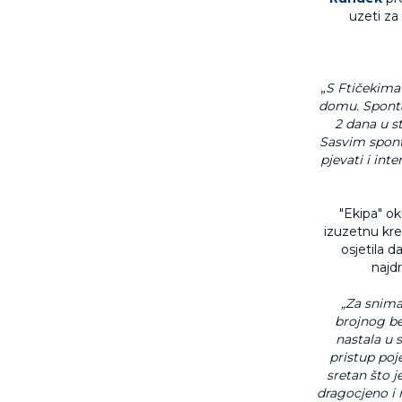
uzeti za 
„
S Ftičekima
domu. Sponta
2 dana u st
Sasvim sponta
pjevati i int
"Ekipa" ok
izuzetnu krea
osjetila d
najd
„Za snima
brojnog be
nastala u s
pristup poj
sretan što j
dragocjeno i 