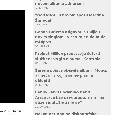
novom albumu „Ununani“
12. LIPANJ
“Gori kuća” u novom spotu Martina
Žuneca!
10. LIPANJ
Banda turizma odgovorila Huljiću
novim singlom “Nisan rojen da bude
mi lipo”!
09. LIPANJ
Project Million predstavlja četvrti
službeni singl s albuma „Kontrola“!
03. LIPANJ
Šarena pojava objavila album „Mogu,
al’ neću“ s kojim se ne planira
uklopiti
01. LIPANJ
Lenny Kravitz odabrao bend
Aracataca kao predgrupu, a s njima
stiže singl „Sjeti me se“
29. SVIBANJ
ku Zlarinu te
Nakon pet godina diskografske