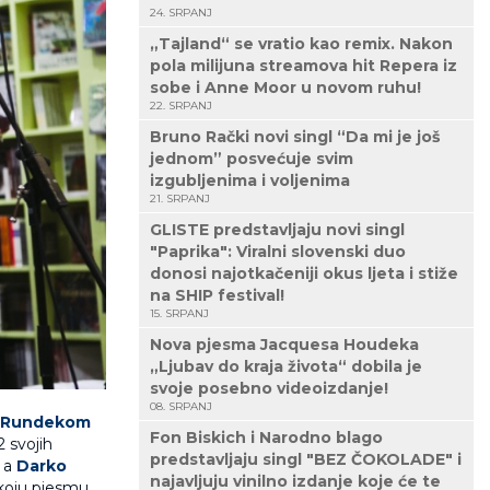
24. SRPANJ
„Tajland“ se vratio kao remix. Nakon
pola milijuna streamova hit Repera iz
sobe i Anne Moor u novom ruhu!
22. SRPANJ
Bruno Rački novi singl “Da mi je još
jednom” posvećuje svim
izgubljenima i voljenima
21. SRPANJ
GLISTE predstavljaju novi singl
"Paprika": Viralni slovenski duo
donosi najotkačeniji okus ljeta i stiže
na SHIP festival!
15. SRPANJ
Nova pjesma Jacquesa Houdeka
„Ljubav do kraja života“ dobila je
svoje posebno videoizdanje!
08. SRPANJ
Rundekom
Fon Biskich i Narodno blago
2 svojih
predstavljaju singl "BEZ ČOKOLADE" i
, a
Darko
najavljuju vinilno izdanje koje će te
 koju pjesmu