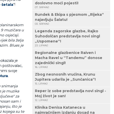
doslovno moći pojesti!
 šetala
“!
07. SRPANJ
Rundek & Ekipa s pjesmom „Rijeka“
najavljuju Šalatu!
03. SRPANJ
 planinarskom
 9 muzičara u
Legenda zagorske glazbe, Rajko
mo osjećaji.
Suhodolčan predstavlja novi singl
jek bila želja
„Uspomene“!
azim. Blues je
23. LIPANJ
Regionalne glazbenice Raiven i
Macha Ravel u “Tandemu” donose
okazala je
zajednički singl!
in poštovalac,
16. LIPANJ
snimi svoje
Zbog nesnosnih vrućina, Krunu
Mura
.
Jupitera udarila je „Sunčanica“!
15. LIPANJ
e snimanja
Reper iz sobe predstavlja novi singl -
e je muzika
Moj život je san!
ključeve" za
12. LIPANJ
onosan sam i
janju, što je
Klinika Denisa Kataneca u
z kojega su te
najmračnijem izdanju dosad na