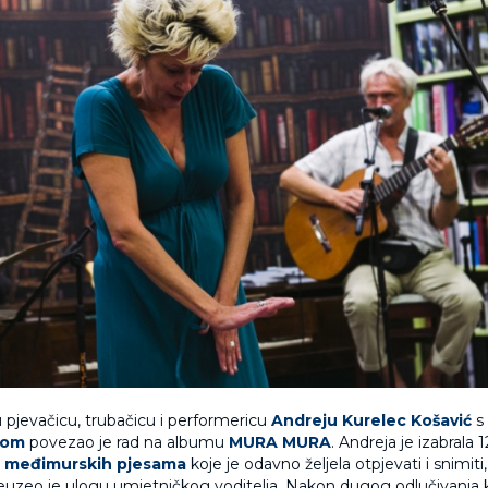
pjevačicu, trubačicu i performericu
Andreju Kurelec Košavić
s
pom
povezao je rad na albumu
MURA MURA
. Andreja je izabrala 1
h
međimurskih pjesama
koje je odavno željela otpjevati i snimiti
euzeo je ulogu umjetničkog voditelja. Nakon dugog odlučivanja