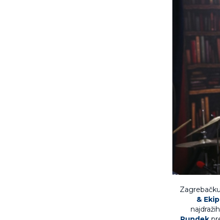
Zagrebačku 
&
Eki
najdraži
Rundek
pr