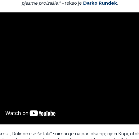
pjesme proizašle.“ –
rekao je
Darko Rundek
.
mu „Dolinom se šetala“ sniman je na par lokacija; rijeci Kupi, oto