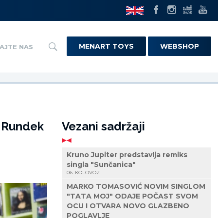
MENART TOYS
WEBSHOP
AJTE NAS
, Rundek
Vezani sadržaji
Kruno Jupiter predstavlja remiks
singla "Sunčanica"
06. KOLOVOZ
MARKO TOMASOVIĆ NOVIM SINGLOM
"TATA MOJ" ODAJE POČAST SVOM
OCU I OTVARA NOVO GLAZBENO
POGLAVLJE