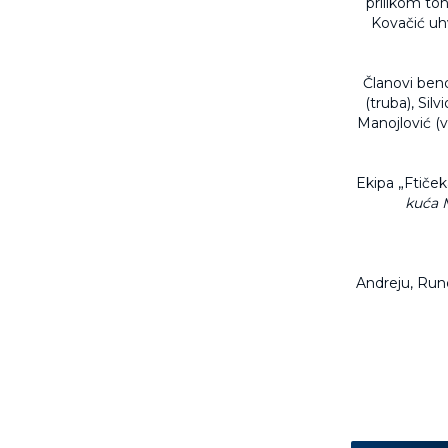
prilikom ton
Kovačić uhv
Članovi bend
(truba), Sil
Manojlović (v
Ekipa „Ftiček
kuća M
Andreju, Rund