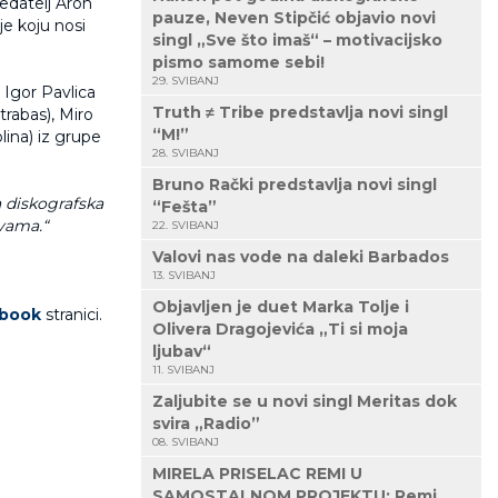
redatelj Aron
pauze, Neven Stipčić objavio novi
e koju nosi
singl „Sve što imaš“ – motivacijsko
pismo samome sebi!
29. SVIBANJ
 Igor Pavlica
Truth ≠ Tribe predstavlja novi singl
trabas), Miro
“M!”
lina) iz grupe
28. SVIBANJ
Bruno Rački predstavlja novi singl
a diskografska
“Fešta”
 vama.“
22. SVIBANJ
Valovi nas vode na daleki Barbados
13. SVIBANJ
Objavljen je duet Marka Tolje i
book
stranici.
Olivera Dragojevića „Ti si moja
ljubav“
11. SVIBANJ
Zaljubite se u novi singl Meritas dok
svira „Radio”
08. SVIBANJ
MIRELA PRISELAC REMI U
SAMOSTALNOM PROJEKTU: Remi