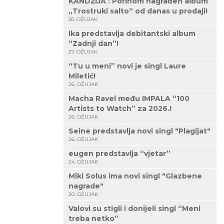
KANDŽIJA : Porinom nagrađen album
„Trostruki salto“ od danas u prodaji!
30. OŽUJAK
Ika predstavlja debitantski album
“Zadnji dan”!
27. OŽUJAK
“Tu u meni” novi je singl Laure
Miletić!
26. OŽUJAK
Macha Ravel među IMPALA “100
Artists to Watch” za 2026.!
26. OŽUJAK
Seine predstavlja novi singl "Plagijat"
26. OŽUJAK
eugen predstavlja “vjetar”
24. OŽUJAK
Miki Solus ima novi singl "Glazbene
nagrade"
20. OŽUJAK
Valovi su stigli i donijeli singl “Meni
treba netko”