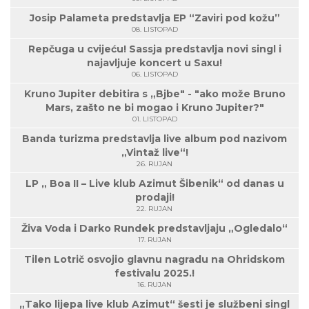
Josip Palameta predstavlja EP “Zaviri pod kožu”
08. LISTOPAD
Repčuga u cvijeću! Sassja predstavlja novi singl i
najavljuje koncert u Saxu!
06. LISTOPAD
Kruno Jupiter debitira s „Bjbe" - "ako može Bruno
Mars, zašto ne bi mogao i Kruno Jupiter?"
01. LISTOPAD
Banda turizma predstavlja live album pod nazivom
„Vintaž live“!
26. RUJAN
LP „ Boa II – Live klub Azimut Šibenik“ od danas u
prodaji!
22. RUJAN
Živa Voda i Darko Rundek predstavljaju „Ogledalo“
17. RUJAN
Tilen Lotrič osvojio glavnu nagradu na Ohridskom
festivalu 2025.!
16. RUJAN
„Tako lijepa live klub Azimut“ šesti je službeni singl