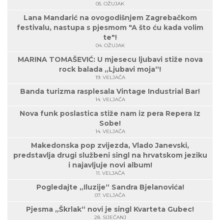
05. OŽUJAK
Lana Mandarić na ovogodišnjem Zagrebačkom
festivalu, nastupa s pjesmom "A što ću kada volim
te"!
04. OŽUJAK
MARINA TOMAŠEVIĆ: U mjesecu ljubavi stiže nova
rock balada „Ljubavi moja“!
19. VELJAČA
Banda turizma rasplesala Vintage Industrial Bar!
14. VELJAČA
Nova funk poslastica stiže nam iz pera Repera Iz
Sobe!
14. VELJAČA
Makedonska pop zvijezda, Vlado Janevski,
predstavlja drugi službeni singl na hrvatskom jeziku
i najavljuje novi album!
11. VELJAČA
Pogledajte „Iluzije“ Sandra Bjelanovića!
07. VELJAČA
Pjesma „Škrlak“ novi je singl Kvarteta Gubec!
28. SIJEČANJ