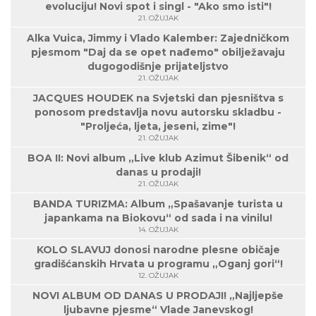
evoluciju! Novi spot i singl - "Ako smo isti"!
21. OŽUJAK
Alka Vuica, Jimmy i Vlado Kalember: Zajedničkom
pjesmom "Daj da se opet nađemo" obilježavaju
dugogodišnje prijateljstvo
21. OŽUJAK
JACQUES HOUDEK na Svjetski dan pjesništva s
ponosom predstavlja novu autorsku skladbu -
"Proljeća, ljeta, jeseni, zime"!
21. OŽUJAK
BOA II: Novi album „Live klub Azimut Šibenik“ od
danas u prodaji!
21. OŽUJAK
BANDA TURIZMA: Album „Spašavanje turista u
japankama na Biokovu“ od sada i na vinilu!
14. OŽUJAK
KOLO SLAVUJ donosi narodne plesne običaje
gradišćanskih Hrvata u programu „Oganj gori“!
12. OŽUJAK
NOVI ALBUM OD DANAS U PRODAJI! „Najljepše
ljubavne pjesme“ Vlade Janevskog!