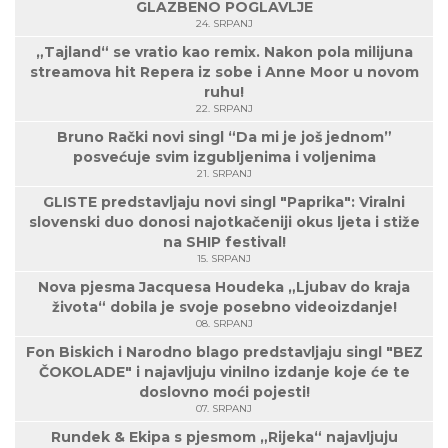
GLAZBENO POGLAVLJE
24. SRPANJ
„Tajland“ se vratio kao remix. Nakon pola milijuna
streamova hit Repera iz sobe i Anne Moor u novom
ruhu!
22. SRPANJ
Bruno Rački novi singl “Da mi je još jednom”
posvećuje svim izgubljenima i voljenima
21. SRPANJ
GLISTE predstavljaju novi singl "Paprika": Viralni
slovenski duo donosi najotkačeniji okus ljeta i stiže
na SHIP festival!
15. SRPANJ
Nova pjesma Jacquesa Houdeka „Ljubav do kraja
života“ dobila je svoje posebno videoizdanje!
08. SRPANJ
Fon Biskich i Narodno blago predstavljaju singl "BEZ
ČOKOLADE" i najavljuju vinilno izdanje koje će te
doslovno moći pojesti!
07. SRPANJ
Rundek & Ekipa s pjesmom „Rijeka“ najavljuju