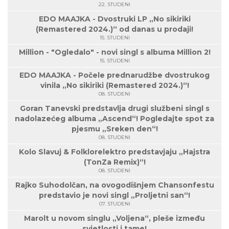
22. STUDENI
EDO MAAJKA - Dvostruki LP „No sikiriki
(Remastered 2024.)“ od danas u prodaji!
15. STUDENI
Million - "Ogledalo" - novi singl s albuma Million 2!
15. STUDENI
EDO MAAJKA - Počele prednarudžbe dvostrukog
vinila „No sikiriki (Remastered 2024.)“!
08. STUDENI
Goran Tanevski predstavlja drugi službeni singl s
nadolazećeg albuma „Ascend“! Pogledajte spot za
pjesmu „Sreken den“!
08. STUDENI
Kolo Slavuj & Folklorelektro predstavjaju „Hajstra
(TonZa Remix)“!
08. STUDENI
Rajko Suhodolčan, na ovogodišnjem Chansonfestu
predstavio je novi singl „Proljetni san“!
07. STUDENI
Marolt u novom singlu „Voljena“, pleše između
svjetlosti i tame!