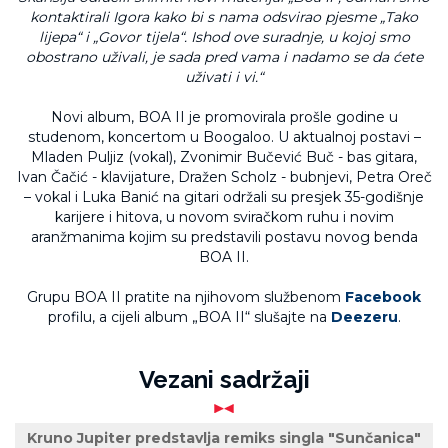
kontaktirali Igora kako bi s nama odsvirao pjesme „Tako
lijepa“ i „Govor tijela“. Ishod ove suradnje, u kojoj smo
obostrano uživali, je sada pred vama i nadamo se da ćete
uživati i vi.“
Novi album, BOA II je promovirala prošle godine u
studenom, koncertom u Boogaloo. U aktualnoj postavi –
Mladen Puljiz (vokal), Zvonimir Bučević Buč - bas gitara,
Ivan Čačić - klavijature, Dražen Scholz - bubnjevi, Petra Oreč
– vokal i Luka Banić na gitari održali su presjek 35-godišnje
karijere i hitova, u novom sviračkom ruhu i novim
aranžmanima kojim su predstavili postavu novog benda
BOA II.
Grupu BOA II pratite na njihovom službenom
Facebook
profilu, a cijeli album „BOA II“ slušajte na
Deezeru
.
Vezani sadržaji
Kruno Jupiter predstavlja remiks singla "Sunčanica"