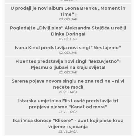
U prodaji je novi album Leona Brenka „Moment in
Time“ !
09. OŽUJAK
Pogledajte „Divlji ples“ Aleksandra Stajčića u režiji
Dinka Doringa!
05. OŽUJAK
Ivana Kindl predstavlja novi singl “Nestajemo“
02. OŽUJAK
Fluentes predstavlja novi singl “Bezuvjetno”!
Pjesmu o ljubavi na kraju svijeta!
02. OŽUJAK
Šarena pojava novom singlu ne zna reći ne – ni vi
nećete moći!
27. VELJAČA
Istarska umjetnica Elis Lovrić predstavlja tri
prepjeva pjesme “Kanat od mora“
23. VELJAČA
Ika i Vića donose "Klikere" - duet koji pleše kroz
vrijeme i sjećanja
23. VELJAČA