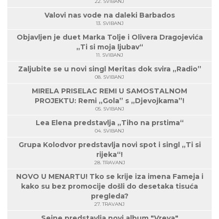
22. SVIBANJ
Valovi nas vode na daleki Barbados
13. SVIBANJ
Objavljen je duet Marka Tolje i Olivera Dragojevića
„Ti si moja ljubav“
11. SVIBANJ
Zaljubite se u novi singl Meritas dok svira „Radio”
08. SVIBANJ
MIRELA PRISELAC REMI U SAMOSTALNOM
PROJEKTU: Remi „Gola” s „Djevojkama”!
05. SVIBANJ
Lea Elena predstavlja „Tiho na prstima“
04. SVIBANJ
Grupa Kolodvor predstavlja novi spot i singl „Ti si
rijeka“!
28. TRAVANJ
NOVO U MENARTU! Tko se krije iza imena Fameja i
kako su bez promocije došli do desetaka tisuća
pregleda?
27. TRAVANJ
Seine predstavlja novi album "Vreva"