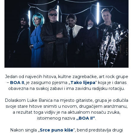
Jedan od najvećih hitova, kultne zagrebačke, art rock grupe
–
BOA II
, je zasigurno pjesma „
Tako lijepa
“ koja je i danas
obavezna na svakoj zabavi i ima zavidnu radijsku rotaciju.
Dolaskom Luke Banića na mjesto gitariste, grupa je odlučila
svoje stare hitove snimiti u novom, drugačijem aranžmanu,
a rezultat toga vidljiv je na aktualnom nosaču zvuka,
istoimenog naziva
„BOA II“
.
Nakon singla „
Srce puno kiše
“, bend predstavlja drugi