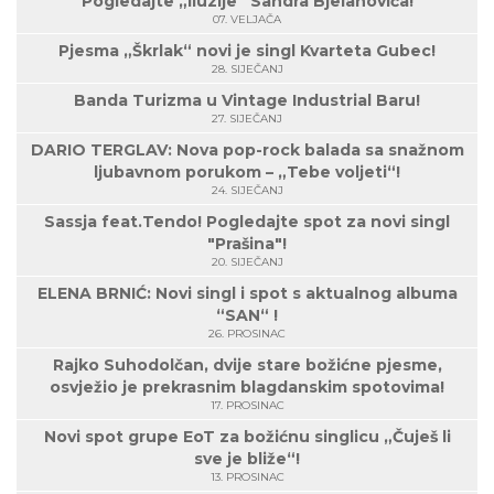
Pogledajte „Iluzije“ Sandra Bjelanovića!
07. VELJAČA
Pjesma „Škrlak“ novi je singl Kvarteta Gubec!
28. SIJEČANJ
Banda Turizma u Vintage Industrial Baru!
27. SIJEČANJ
DARIO TERGLAV: Nova pop-rock balada sa snažnom
ljubavnom porukom – „Tebe voljeti“!
24. SIJEČANJ
Sassja feat.Tendo! Pogledajte spot za novi singl
"Prašina"!
20. SIJEČANJ
ELENA BRNIĆ: Novi singl i spot s aktualnog albuma
“SAN“ !
26. PROSINAC
Rajko Suhodolčan, dvije stare božićne pjesme,
osvježio je prekrasnim blagdanskim spotovima!
17. PROSINAC
Novi spot grupe EoT za božićnu singlicu „Čuješ li
sve je bliže“!
13. PROSINAC