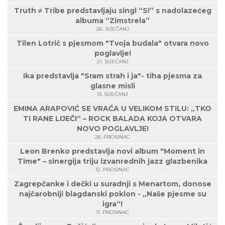
Truth ≠ Tribe predstavljaju singl “S!” s nadolazećeg
albuma “Zimstrela”
26. SIJEČANJ
Tilen Lotrič s pjesmom "Tvoja budala" otvara novo
poglavlje!
21. SIJEČANJ
Ika predstavlja "Sram strah i ja"- tiha pjesma za
glasne misli
13. SIJEČANJ
EMINA ARAPOVIĆ SE VRAĆA U VELIKOM STILU: „TKO
TI RANE LIJEČI“ – ROCK BALADA KOJA OTVARA
NOVO POGLAVLJE!
26. PROSINAC
Leon Brenko predstavlja novi album "Moment in
Time" – sinergija triju izvanrednih jazz glazbenika
12. PROSINAC
Zagrepčanke i dečki u suradnji s Menartom, donose
najčarobniji blagdanski poklon - „Naše pjesme su
igra“!
11. PROSINAC