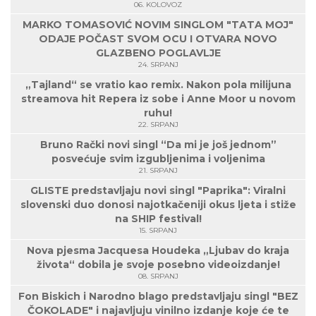
06. KOLOVOZ
MARKO TOMASOVIĆ NOVIM SINGLOM "TATA MOJ"
ODAJE POČAST SVOM OCU I OTVARA NOVO
GLAZBENO POGLAVLJE
24. SRPANJ
„Tajland“ se vratio kao remix. Nakon pola milijuna
streamova hit Repera iz sobe i Anne Moor u novom
ruhu!
22. SRPANJ
Bruno Rački novi singl “Da mi je još jednom”
posvećuje svim izgubljenima i voljenima
21. SRPANJ
GLISTE predstavljaju novi singl "Paprika": Viralni
slovenski duo donosi najotkačeniji okus ljeta i stiže
na SHIP festival!
15. SRPANJ
Nova pjesma Jacquesa Houdeka „Ljubav do kraja
života“ dobila je svoje posebno videoizdanje!
08. SRPANJ
Fon Biskich i Narodno blago predstavljaju singl "BEZ
ČOKOLADE" i najavljuju vinilno izdanje koje će te