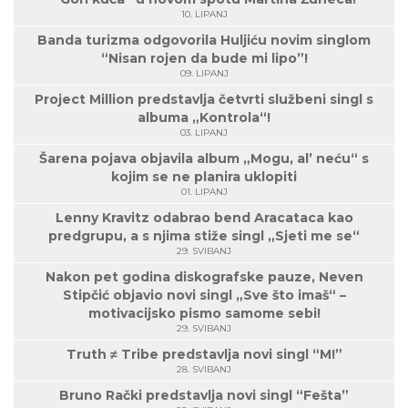
10. LIPANJ
Banda turizma odgovorila Huljiću novim singlom
“Nisan rojen da bude mi lipo”!
09. LIPANJ
Project Million predstavlja četvrti službeni singl s
albuma „Kontrola“!
03. LIPANJ
Šarena pojava objavila album „Mogu, al’ neću“ s
kojim se ne planira uklopiti
01. LIPANJ
Lenny Kravitz odabrao bend Aracataca kao
predgrupu, a s njima stiže singl „Sjeti me se“
29. SVIBANJ
Nakon pet godina diskografske pauze, Neven
Stipčić objavio novi singl „Sve što imaš“ –
motivacijsko pismo samome sebi!
29. SVIBANJ
Truth ≠ Tribe predstavlja novi singl “M!”
28. SVIBANJ
Bruno Rački predstavlja novi singl “Fešta”