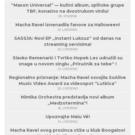
“Maxon Universal” — kultni album, splitske grupe
TBF, konačno na dvostrukom vinilu!
05. STUDENI
Macha Ravel iznenadila fanove za Halloween!
31. LISTOPAD
SASSJA: Novi EP „Instant Luksuz“ od danas na
streaming servisima!
22. LISTOPAD
Slavko Remenarić i Tvrtko Hopek Les udružili su
snage u novom singlu „Priručnik za tebe“ !
21. LISTOPAD
Regionalno priznanje: Macha Ravel osvojila SoAlive
Music Video Award za videospot “Lutkica”
20. LISTOPAD
Mimika Orchestra predstavlja novi album
„Medzotermina“!
16. LISTOPAD
Upoznajte Maiu Vë!
14. LISTOPAD
Macha Ravel ovog prosinca stiže u klub Boogaloo!