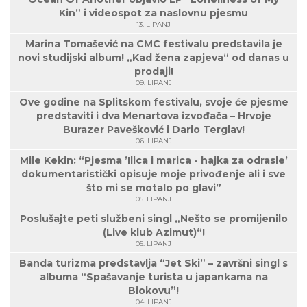
Kin” i videospot za naslovnu pjesmu
13. LIPANJ
Marina Tomašević na CMC festivalu predstavila je
novi studijski album! „Kad žena zapjeva“ od danas u
prodaji!
09. LIPANJ
Ove godine na Splitskom festivalu, svoje će pjesme
predstaviti i dva Menartova izvođača – Hrvoje
Burazer Pavešković i Dario Terglav!
06. LIPANJ
Mile Kekin: “Pjesma ’Ilica i marica - hajka za odrasle’
dokumentaristički opisuje moje privođenje ali i sve
što mi se motalo po glavi”
05. LIPANJ
Poslušajte peti službeni singl „Nešto se promijenilo
(Live klub Azimut)“!
05. LIPANJ
Banda turizma predstavlja “Jet Ski” – završni singl s
albuma “Spašavanje turista u japankama na
Biokovu”!
04. LIPANJ