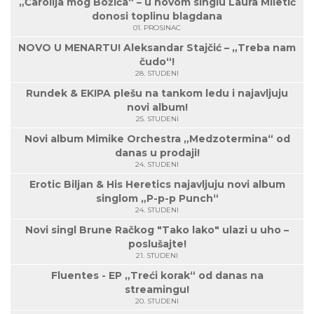
„Čarolija mog Božića“ – u novom singlu Laura Miletić
donosi toplinu blagdana
01. PROSINAC
NOVO U MENARTU! Aleksandar Stajčić – „Treba nam
čudo“!
28. STUDENI
Rundek & EKIPA plešu na tankom ledu i najavljuju
novi album!
25. STUDENI
Novi album Mimike Orchestra „Medzotermina“ od
danas u prodaji!
24. STUDENI
Erotic Biljan & His Heretics najavljuju novi album
singlom „P-p-p Punch“
24. STUDENI
Novi singl Brune Račkog "Tako lako" ulazi u uho –
poslušajte!
21. STUDENI
Fluentes - EP „Treći korak“ od danas na
streamingu!
20. STUDENI