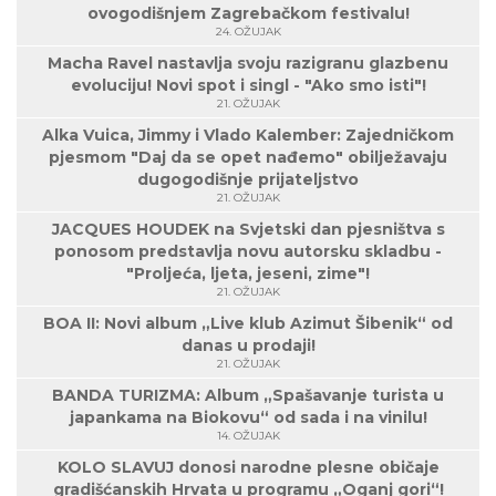
ovogodišnjem Zagrebačkom festivalu!
24. OŽUJAK
Macha Ravel nastavlja svoju razigranu glazbenu
evoluciju! Novi spot i singl - "Ako smo isti"!
21. OŽUJAK
Alka Vuica, Jimmy i Vlado Kalember: Zajedničkom
pjesmom "Daj da se opet nađemo" obilježavaju
dugogodišnje prijateljstvo
21. OŽUJAK
JACQUES HOUDEK na Svjetski dan pjesništva s
ponosom predstavlja novu autorsku skladbu -
"Proljeća, ljeta, jeseni, zime"!
21. OŽUJAK
BOA II: Novi album „Live klub Azimut Šibenik“ od
danas u prodaji!
21. OŽUJAK
BANDA TURIZMA: Album „Spašavanje turista u
japankama na Biokovu“ od sada i na vinilu!
14. OŽUJAK
KOLO SLAVUJ donosi narodne plesne običaje
gradišćanskih Hrvata u programu „Oganj gori“!