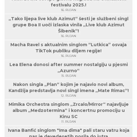
festivalu 2025.!
16. RUJAN
„Tako lijepa live klub Azimut“ šesti je službeni singl
grupe Boa II uoči izlaska vinila „Live klub Azimut
Šibenik“!
16. RUJAN
Macha Ravel s aktualnim singlom “Lutkica” osvaja
TikTok publiku diljem regije!
16. RUJAN
Lea Elena donosi after summer nostalgiju u pjesmi
„Azurno“
15. RUJAN
Nakon singla „Plan“ kojim je najavio novi album,
Kandžija predstavlja novi singl imena „Mate Rimac“!
12. RUJAN
Mimika Orchestra singlom „Zrcalo/Mirror“ najavljuje
album „Medzotermina“ i koncertnu promociju u
Kinu SC
11. RUJAN
Ivana Banfić singlom "Ima dima" pali staru vatru koja
nas je devedesetih nosila do jutra