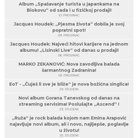
Album „Spašavanje turista u japankama na
Biokovu“ od sada i u fizičkoj prodaji!
10. PROSINAC
Jacques Houdek: „Pjesma života“ dobila je svoj
popratni spot!
09. PROSINAC
Jacques Houdek: Najveći hitovi karijere na jednom
albumu! „Lisinski Live“ od danas u prodaji!
06. PROSINAC
MARKO ZEKANOVIĆ: Nova zavodljiva balada
šarmantnog Zadranina!
03. PROSINAC
EoT - „Čuješ li sve je bliže“ je nova božićna singlica!
29. STUDENI
Novi album Gorana Tanevskog od danas na
streaming servisima! Poslušajte „Ascend“ !
29. STUDENI
„Ruža“ je rock balada kojom nam Emina Arapović
najavljuje novi album, ali i novo, najljepše, poglavlje
u životu!
25. STUDENI