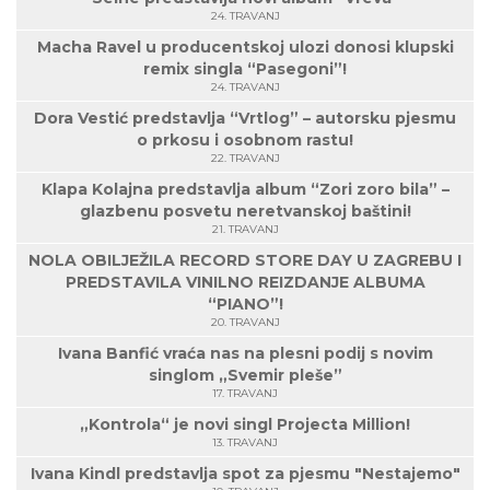
24. TRAVANJ
Macha Ravel u producentskoj ulozi donosi klupski
remix singla “Pasegoni”!
24. TRAVANJ
Dora Vestić predstavlja “Vrtlog” – autorsku pjesmu
o prkosu i osobnom rastu!
22. TRAVANJ
Klapa Kolajna predstavlja album “Zori zoro bila” –
glazbenu posvetu neretvanskoj baštini!
21. TRAVANJ
NOLA OBILJEŽILA RECORD STORE DAY U ZAGREBU I
PREDSTAVILA VINILNO REIZDANJE ALBUMA
“PIANO”!
20. TRAVANJ
Ivana Banfić vraća nas na plesni podij s novim
singlom „Svemir pleše”
17. TRAVANJ
„Kontrola“ je novi singl Projecta Million!
13. TRAVANJ
Ivana Kindl predstavlja spot za pjesmu "Nestajemo"