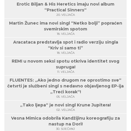
Erotic Biljan & His Heretics imaju novi album
“Practical Sinners“
20. VELJAČA
Martin Žunec ima novi singl “Netko bolji” popraćen
svemirskim spotom
18. VELJAČA
Aracataca predstavlja spot i radio verziju singla
“Kriv si samo ti”
18. VELJAČA
REMI u novom seksi spotu otkriva identitet svog
supruga!
11. VELJAČA
FLUENTES: „Ako jedno drugom ne oprostimo sve“
četvrti je službeni singl s nedavno objavljenog EP-ija
„Treći korak“!
05. VELJAČA
„Tako ljepa“ je novi singl Krune Jupitera!
02. VELJAČA
Vesna Mimica odobrila Kandžijinu koreografiju za
nastup na Dori!
30. SIJEČANJ