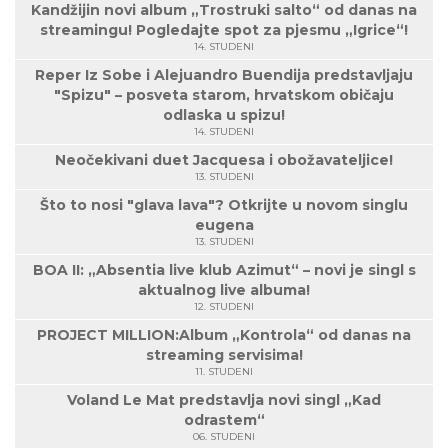
Kandžijin novi album „Trostruki salto“ od danas na
streamingu! Pogledajte spot za pjesmu „Igrice“!
14. STUDENI
Reper Iz Sobe i Alejuandro Buendija predstavljaju
"Spizu" – posveta starom, hrvatskom običaju
odlaska u spizu!
14. STUDENI
Neočekivani duet Jacquesa i obožavateljice!
13. STUDENI
Što to nosi "glava lava"? Otkrijte u novom singlu
eugena
13. STUDENI
BOA II: „Absentia live klub Azimut“ – novi je singl s
aktualnog live albuma!
12. STUDENI
PROJECT MILLION:Album „Kontrola“ od danas na
streaming servisima!
11. STUDENI
Voland Le Mat predstavlja novi singl „Kad
odrastem“
06. STUDENI