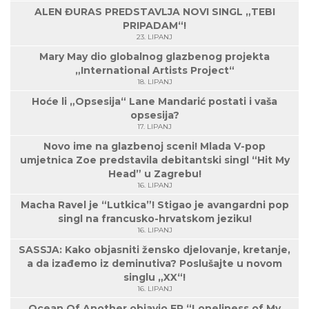
ALEN ĐURAS PREDSTAVLJA NOVI SINGL „TEBI
PRIPADAM“!
23. LIPANJ
Mary May dio globalnog glazbenog projekta
„International Artists Project“
18. LIPANJ
Hoće li „Opsesija“ Lane Mandarić postati i vaša
opsesija?
17. LIPANJ
Novo ime na glazbenoj sceni! Mlada V-pop
umjetnica Zoe predstavila debitantski singl “Hit My
Head” u Zagrebu!
16. LIPANJ
Macha Ravel je “Lutkica”! Stigao je avangardni pop
singl na francusko-hrvatskom jeziku!
16. LIPANJ
SASSJA: Kako objasniti žensko djelovanje, kretanje,
a da izađemo iz deminutiva? Poslušajte u novom
singlu „XX“!
16. LIPANJ
Ocean Of Another objavio EP “Loneliness of My