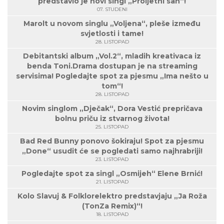
predstavio je novi singl „Proljetni san“!
07. STUDENI
Marolt u novom singlu „Voljena“, pleše između
svjetlosti i tame!
28. LISTOPAD
Debitantski album „Vol.2“, mladih kreativaca iz
benda Toni.Drama dostupan je na streaming
servisima! Pogledajte spot za pjesmu „Ima nešto u
tom“!
28. LISTOPAD
Novim singlom „Dječak“, Dora Vestić prepričava
bolnu priču iz stvarnog života!
25. LISTOPAD
Bad Red Bunny ponovo šokiraju! Spot za pjesmu
„Done“ usudit će se pogledati samo najhrabriji!
23. LISTOPAD
Pogledajte spot za singl „Osmijeh“ Elene Brnić!
21. LISTOPAD
Kolo Slavuj & Folklorelektro predstavjaju „Ja Roža
(TonZa Remix)“!
18. LISTOPAD