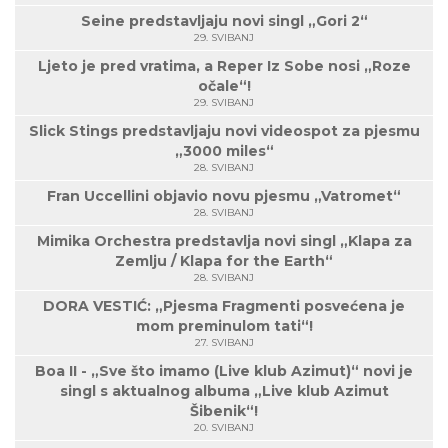
Seine predstavljaju novi singl „Gori 2“
29. SVIBANJ
Ljeto je pred vratima, a Reper Iz Sobe nosi „Roze
očale“!
29. SVIBANJ
Slick Stings predstavljaju novi videospot za pjesmu
„3000 miles“
28. SVIBANJ
Fran Uccellini objavio novu pjesmu „Vatromet“
28. SVIBANJ
Mimika Orchestra predstavlja novi singl „Klapa za
Zemlju / Klapa for the Earth“
28. SVIBANJ
DORA VESTIĆ: „Pjesma Fragmenti posvećena je
mom preminulom tati“!
27. SVIBANJ
Boa II - „Sve što imamo (Live klub Azimut)“ novi je
singl s aktualnog albuma „Live klub Azimut
Šibenik“!
20. SVIBANJ