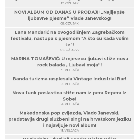
12. OŽUJAK
NOVI ALBUM OD DANAS U PRODAJI! „Najljepše
ljubavne pjesme“ Vlade Janevskog!
05. OŽUJAK
Lana Mandarić na ovogodišnjem Zagrebačkom
festivalu, nastupa s pjesmom "A što ću kada volim
te"!
04. OŽUJAK
MARINA TOMAŠEVIĆ: U mjesecu ljubavi stiže nova
rock balada „Ljubavi moja“!
19. VELJAČA
Banda turizma rasplesala Vintage Industrial Bar!
14. VELJAČA
Nova funk poslastica stiže nam iz pera Repera Iz
Sobe!
14. VELJAČA
Makedonska pop zvijezda, Vlado Janevski,
predstavlja drugi službeni singl na hrvatskom jeziku
i najavljuje novi album!
11. VELJAČA