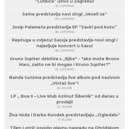
“Lutkica” uživo u Zagrebu!
10. LISTOPAD
Seine predstavlja novi singl „Veseli se“
09. LISTOPAD
Josip Palameta predstavlja EP “Zaviri pod kožu”
08. LISTOPAD
Repčuga u cvijeću! Sassja predstavlja novi singl i
najavljuje koncert u Saxu!
06. LISTOPAD
Kruno Jupiter debitira s „Bjbe" - "ako može Bruno
Mars, zašto ne bi mogao i Kruno Jupiter?"
01. LISTOPAD
Banda turizma predstavlja live album pod nazivom
„Vintaž live“!
26. RUJAN
LP „ Boa II – Live klub Azimut Šibenik“ od danas u
prodaji!
22. RUJAN
Živa Voda i Darko Rundek predstavljaju „Ogledalo“
17. RUJAN
Tilen Lotrič osvojio glavnu nagradu na Ohridskom