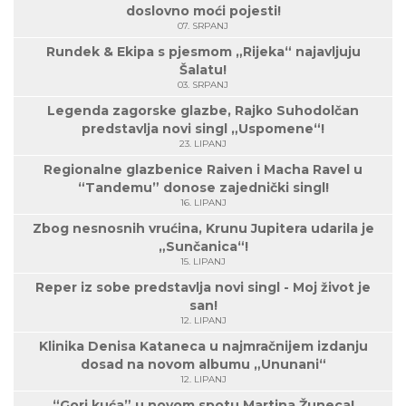
doslovno moći pojesti!
07. SRPANJ
Rundek & Ekipa s pjesmom „Rijeka“ najavljuju
Šalatu!
03. SRPANJ
Legenda zagorske glazbe, Rajko Suhodolčan
predstavlja novi singl „Uspomene“!
23. LIPANJ
Regionalne glazbenice Raiven i Macha Ravel u
“Tandemu” donose zajednički singl!
16. LIPANJ
Zbog nesnosnih vrućina, Krunu Jupitera udarila je
„Sunčanica“!
15. LIPANJ
Reper iz sobe predstavlja novi singl - Moj život je
san!
12. LIPANJ
Klinika Denisa Kataneca u najmračnijem izdanju
dosad na novom albumu „Ununani“
12. LIPANJ
“Gori kuća” u novom spotu Martina Žuneca!