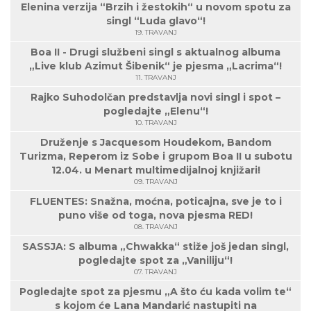
Elenina verzija “Brzih i žestokih“ u novom spotu za
singl “Luda glavo“!
19. TRAVANJ
Boa II - Drugi službeni singl s aktualnog albuma
„Live klub Azimut Šibenik“ je pjesma „Lacrima“!
11. TRAVANJ
Rajko Suhodolčan predstavlja novi singl i spot –
pogledajte „Elenu“!
10. TRAVANJ
Druženje s Jacquesom Houdekom, Bandom
Turizma, Reperom iz Sobe i grupom Boa II u subotu
12.04. u Menart multimedijalnoj knjižari!
09. TRAVANJ
FLUENTES: Snažna, moćna, poticajna, sve je to i
puno više od toga, nova pjesma RED!
08. TRAVANJ
SASSJA: S albuma „Chwakka“ stiže još jedan singl,
pogledajte spot za „Vaniliju“!
07. TRAVANJ
Pogledajte spot za pjesmu „A što ću kada volim te“
s kojom će Lana Mandarić nastupiti na