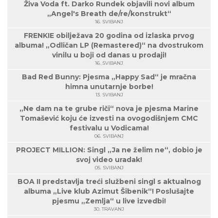
Živa Voda ft. Darko Rundek objavili novi album
„Angel's Breath de/re/konstrukt“
16. SVIBANJ
FRENKIE obilježava 20 godina od izlaska prvog
albuma! „Odličan LP (Remastered)“ na dvostrukom
vinilu u boji od danas u prodaji!
16. SVIBANJ
Bad Red Bunny: Pjesma „Happy Sad“ je mračna
himna unutarnje borbe!
13. SVIBANJ
„Ne dam na te grube riči“ nova je pjesma Marine
Tomašević koju će izvesti na ovogodišnjem CMC
festivalu u Vodicama!
06. SVIBANJ
PROJECT MILLION: Singl „Ja ne želim ne“, dobio je
svoj video uradak!
05. SVIBANJ
BOA II predstavlja treći službeni singl s aktualnog
albuma „Live klub Azimut Šibenik“! Poslušajte
pjesmu „Zemlja“ u live izvedbi!
30. TRAVANJ