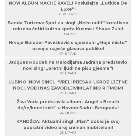
NOVI ALBUM MACHE RAVEL! Poslušajte „Lutkica De
Luxe“!
06. KOLOVOZ
Banda Turizma: Spot za singl „Neću radit“ kreativno
rekreira četiri kultna spota Kuzme i Shake Zulu!
11. SRPANJ
Hrvoje Burazer Pavešković s pjesmom „Moje misto“
osvojio najviše glasova publike!
07. SRPANJ
Jacques Houdek na Melodijama Jadrana predstavio
novi singl „Sretni ljudi ne pišu pjesme“!
30. LIPANJ
LUBINO: NOVI SINGL “VRELI PIJESAK“, KROZ LJETNE
NOĆI, VODI NAS ZAVODLJIVIM LATINO RITMOM!
27. LIPANJ
Živa Voda predstavila album „Angel’s Breath
de/re/konstrukt“ u Novom Sadu i Beogradu!
26. LIPANJ
KANDŽIJA: Aktualni singl „Plan“ dobio je svoj
popratni video broj sniman mobitelom!
25. LIPANJ