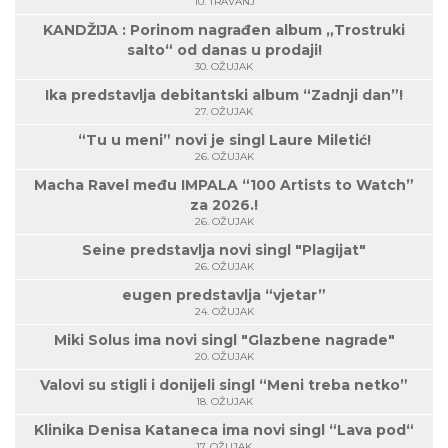
10. TRAVANJ
KANDŽIJA : Porinom nagrađen album „Trostruki
salto“ od danas u prodaji!
30. OŽUJAK
Ika predstavlja debitantski album “Zadnji dan”!
27. OŽUJAK
“Tu u meni” novi je singl Laure Miletić!
26. OŽUJAK
Macha Ravel među IMPALA “100 Artists to Watch”
za 2026.!
26. OŽUJAK
Seine predstavlja novi singl "Plagijat"
26. OŽUJAK
eugen predstavlja “vjetar”
24. OŽUJAK
Miki Solus ima novi singl "Glazbene nagrade"
20. OŽUJAK
Valovi su stigli i donijeli singl “Meni treba netko”
18. OŽUJAK
Klinika Denisa Kataneca ima novi singl “Lava pod“
17. OŽUJAK