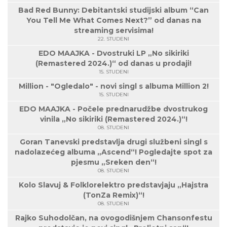
Bad Red Bunny: Debitantski studijski album “Can
You Tell Me What Comes Next?” od danas na
streaming servisima!
22. STUDENI
EDO MAAJKA - Dvostruki LP „No sikiriki
(Remastered 2024.)“ od danas u prodaji!
15. STUDENI
Million - "Ogledalo" - novi singl s albuma Million 2!
15. STUDENI
EDO MAAJKA - Počele prednarudžbe dvostrukog
vinila „No sikiriki (Remastered 2024.)“!
08. STUDENI
Goran Tanevski predstavlja drugi službeni singl s
nadolazećeg albuma „Ascend“! Pogledajte spot za
pjesmu „Sreken den“!
08. STUDENI
Kolo Slavuj & Folklorelektro predstavjaju „Hajstra
(TonZa Remix)“!
08. STUDENI
Rajko Suhodolčan, na ovogodišnjem Chansonfestu