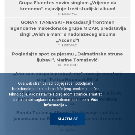
Grupa Fluentes novim singlom „Vrijeme da
krenemo“ najavljuje treći studijski album!
17. LISTOPAD
GORAN TANEVSKI - Nekadašnji frontmen
legendarne makedonske grupe MIZAR, predstavlja
singl „Wish a man“ s nadolazećeg albuma
„Ascend“!
11. LISTOPAD
Pogledajte spot za pjesmu „Dalmatinske strune
ljubavi“, Marine Tomašević!
10. LISTOPAD
„Ako sam zaspala probudi me“, novi je emotivni
singl Tvrtka Hopeka LES-a!
Ova web stranica radi boljeg rada i poboljšane
30. RUJAN
funkcionalnosti koristi kolačiće (eng. cookies) i slične
Novi album Maksima Mrvice! 12. studijski album
tehnologije. Ako nastavite s pregledom stranice, smatrat
nakon šest godina, na streaming servisima!
ćemo da ste suglasni s navedenom uporabom.
Više
27. RUJAN
informacija »
Banda Turizma: Album „Spašavanje turista u
japankama na Biokovu“ od danas na streaming
SLAŽEM SE
servisima!
27. RUJAN