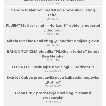
10. RUJAN
Sandro Bjelanović predstavlja novi singl „Zbog
tebe“
09. RUJAN
FLUENTES: Novi singl – „Horizonti“ dobio je popratni
video broj!
05. RUJAN
Mirela Priselac Remi zbog „Slobode“ obrijala glavu!
03. RUJAN
BANDA TURIZMA obradila “Pljačkam turiste” benda
Kiša Metaka!
02. RUJAN
FLUENTES: Poslušajte novi singl – „Horizonti“!
25. KOLOVOZ
Kvartet Gubec predstavlja novu kajkavsku popevku
„Potiho“
18. KOLOVOZ
Elena Brnić predstavlja novi singl "Jesam li
prespavala"
18. KOLOVOZ