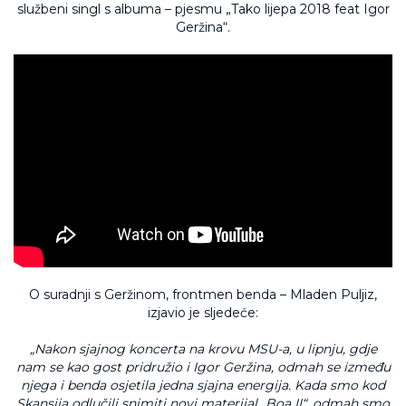
službeni singl s albuma – pjesmu „Tako lijepa 2018 feat Igor
Geržina“.
O suradnji s Geržinom, frontmen benda – Mladen Puljiz,
izjavio je sljedeće:
„Nakon sjajnog koncerta na krovu MSU-a, u lipnju, gdje
nam se kao gost pridružio i Igor Geržina, odmah se između
njega i benda osjetila jedna sjajna energija. Kada smo kod
Skansija odlučili snimiti novi materijal „Boa II“, odmah smo