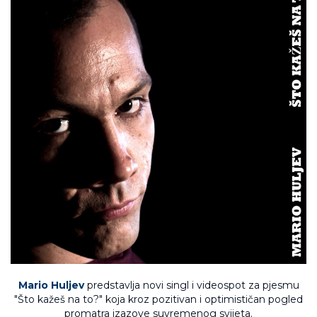
Mario Huljev
predstavlja novi singl i videospot za pjesmu
"Što kažeš na to?" koja kroz pozitivan i optimističan pogled
promatra izazove suvremenog svijeta.