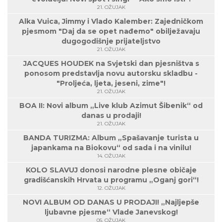
21. OŽUJAK
Alka Vuica, Jimmy i Vlado Kalember: Zajedničkom
pjesmom "Daj da se opet nađemo" obilježavaju
dugogodišnje prijateljstvo
21. OŽUJAK
JACQUES HOUDEK na Svjetski dan pjesništva s
ponosom predstavlja novu autorsku skladbu -
"Proljeća, ljeta, jeseni, zime"!
21. OŽUJAK
BOA II: Novi album „Live klub Azimut Šibenik“ od
danas u prodaji!
21. OŽUJAK
BANDA TURIZMA: Album „Spašavanje turista u
japankama na Biokovu“ od sada i na vinilu!
14. OŽUJAK
KOLO SLAVUJ donosi narodne plesne običaje
gradišćanskih Hrvata u programu „Oganj gori“!
12. OŽUJAK
NOVI ALBUM OD DANAS U PRODAJI! „Najljepše
ljubavne pjesme“ Vlade Janevskog!
05. OŽUJAK