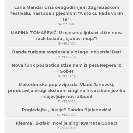
Lana Mandarić na ovogodišnjem Zagrebačkom
festivalu, nastupa s pjesmom "A što ću kada volim
te"!
04. OŽUJAK
MARINA TOMAŠEVIĆ: U mjesecu ljubavi stiže nova
rock balada „Ljubavi moja“!
19. VELJAČA
Banda turizma rasplesala Vintage Industrial Bar!
14. VELJAČA
Nova funk poslastica stiže nam iz pera Repera Iz
Sobe!
14. VELJAČA
Makedonska pop zvijezda, Vlado Janevski,
predstavlja drugi službeni singl na hrvatskom jeziku
i najavljuje novi album!
11. VELJAČA
Pogledajte „Iluzije“ Sandra Bjelanovića!
07. VELJAČA
Pjesma „Škrlak“ novi je singl Kvarteta Gubec!
28. SIJEČANJ