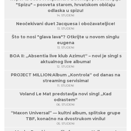
"Spizu" – posveta starom, hrvatskom običaju
odlaska u spizu!
14. STUDENI
Neočekivani duet Jacquesa i obožavateljice!
13. STUDENI
Što to nosi "glava lava"? Otkrijte u novom singlu
eugena
13. STUDENI
BOA II: „Absentia live klub Azimut“ – novi je singl s
aktualnog live albuma!
12. STUDENI
PROJECT MILLION:Album „Kontrola“ od danas na
streaming servisima!
11. STUDENI
Voland Le Mat predstavlja novi singl „Kad
odrastem“
06. STUDENI
“Maxon Universal” — kultni album, splitske grupe
TBF, konačno na dvostrukom vinilu!
05. STUDENI