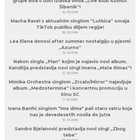
grupe Boa II uoči izlaska vinila „Live klub Azimut
Šibenik“!
16. RUJAN
Macha Ravel s aktualnim singlom “Lutkica” osvaja
TikTok publiku diljem regije!
16. RUJAN
Lea Elena donosi after summer nostalgiju u pjesmi
„Azurno“
15. RUJAN
Nakon singla „Plan“ kojim je najavio novi album,
Kandžija predstavlja novi singl imena „Mate Rimac“!
12. RUJAN
Mimika Orchestra singlom „Zrcalo/Mirror“ najavljuje
album „Medzotermina“ i koncertnu promociju u
Kinu SC
11. RUJAN
Ivana Banfić singlom "Ima dima" pali staru vatru koja
nas je devedesetih nosila do jutra
10. RUJAN
Sandro Bjelanović predstavlja novi singl „Zbog
tebe“