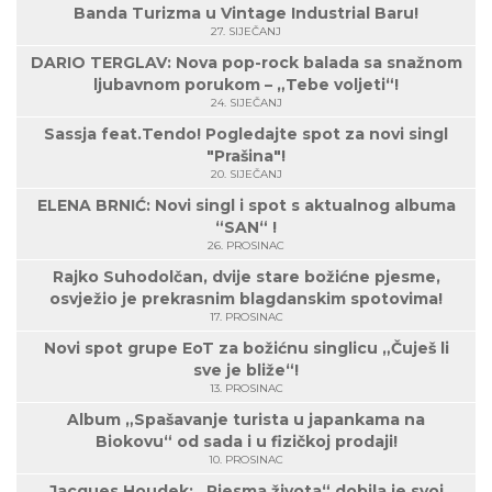
Banda Turizma u Vintage Industrial Baru!
27. SIJEČANJ
DARIO TERGLAV: Nova pop-rock balada sa snažnom
ljubavnom porukom – „Tebe voljeti“!
24. SIJEČANJ
Sassja feat.Tendo! Pogledajte spot za novi singl
"Prašina"!
20. SIJEČANJ
ELENA BRNIĆ: Novi singl i spot s aktualnog albuma
“SAN“ !
26. PROSINAC
Rajko Suhodolčan, dvije stare božićne pjesme,
osvježio je prekrasnim blagdanskim spotovima!
17. PROSINAC
Novi spot grupe EoT za božićnu singlicu „Čuješ li
sve je bliže“!
13. PROSINAC
Album „Spašavanje turista u japankama na
Biokovu“ od sada i u fizičkoj prodaji!
10. PROSINAC
Jacques Houdek: „Pjesma života“ dobila je svoj