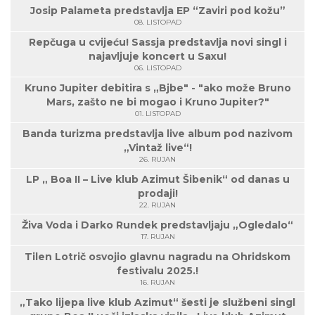
Josip Palameta predstavlja EP “Zaviri pod kožu”
08. LISTOPAD
Repčuga u cvijeću! Sassja predstavlja novi singl i
najavljuje koncert u Saxu!
06. LISTOPAD
Kruno Jupiter debitira s „Bjbe" - "ako može Bruno
Mars, zašto ne bi mogao i Kruno Jupiter?"
01. LISTOPAD
Banda turizma predstavlja live album pod nazivom
„Vintaž live“!
26. RUJAN
LP „ Boa II – Live klub Azimut Šibenik“ od danas u
prodaji!
22. RUJAN
Živa Voda i Darko Rundek predstavljaju „Ogledalo“
17. RUJAN
Tilen Lotrič osvojio glavnu nagradu na Ohridskom
festivalu 2025.!
16. RUJAN
„Tako lijepa live klub Azimut“ šesti je službeni singl