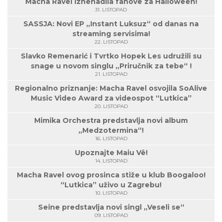
Macha Ravel iznenadila fanove za Halloween!
31. LISTOPAD
SASSJA: Novi EP „Instant Luksuz“ od danas na
streaming servisima!
22. LISTOPAD
Slavko Remenarić i Tvrtko Hopek Les udružili su
snage u novom singlu „Priručnik za tebe“ !
21. LISTOPAD
Regionalno priznanje: Macha Ravel osvojila SoAlive
Music Video Award za videospot “Lutkica”
20. LISTOPAD
Mimika Orchestra predstavlja novi album
„Medzotermina“!
16. LISTOPAD
Upoznajte Maiu Vë!
14. LISTOPAD
Macha Ravel ovog prosinca stiže u klub Boogaloo!
“Lutkica” uživo u Zagrebu!
10. LISTOPAD
Seine predstavlja novi singl „Veseli se“
09. LISTOPAD