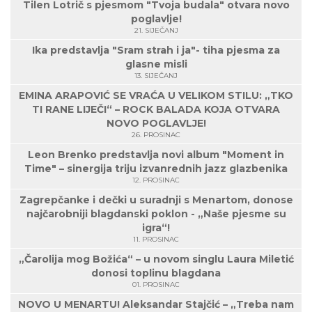
Tilen Lotrič s pjesmom "Tvoja budala" otvara novo
poglavlje!
21. SIJEČANJ
Ika predstavlja "Sram strah i ja"- tiha pjesma za
glasne misli
13. SIJEČANJ
EMINA ARAPOVIĆ SE VRAĆA U VELIKOM STILU: „TKO
TI RANE LIJEČI“ – ROCK BALADA KOJA OTVARA
NOVO POGLAVLJE!
26. PROSINAC
Leon Brenko predstavlja novi album "Moment in
Time" – sinergija triju izvanrednih jazz glazbenika
12. PROSINAC
Zagrepčanke i dečki u suradnji s Menartom, donose
najčarobniji blagdanski poklon - „Naše pjesme su
igra“!
11. PROSINAC
„Čarolija mog Božića“ – u novom singlu Laura Miletić
donosi toplinu blagdana
01. PROSINAC
NOVO U MENARTU! Aleksandar Stajčić – „Treba nam