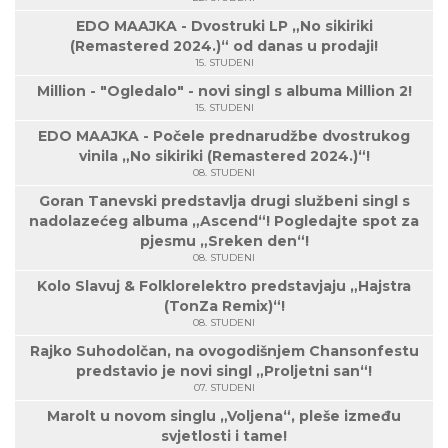
EDO MAAJKA - Dvostruki LP „No sikiriki
(Remastered 2024.)“ od danas u prodaji!
15. STUDENI
Million - "Ogledalo" - novi singl s albuma Million 2!
15. STUDENI
EDO MAAJKA - Počele prednarudžbe dvostrukog
vinila „No sikiriki (Remastered 2024.)“!
08. STUDENI
Goran Tanevski predstavlja drugi službeni singl s
nadolazećeg albuma „Ascend“! Pogledajte spot za
pjesmu „Sreken den“!
08. STUDENI
Kolo Slavuj & Folklorelektro predstavjaju „Hajstra
(TonZa Remix)“!
08. STUDENI
Rajko Suhodolčan, na ovogodišnjem Chansonfestu
predstavio je novi singl „Proljetni san“!
07. STUDENI
Marolt u novom singlu „Voljena“, pleše između
svjetlosti i tame!