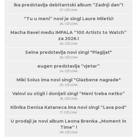
Ika predstavlja debitantski album “Zadnji dan”!
27. OŽUJAK
“Tu u meni” novi je singl Laure Miletić!
26. OŽUJAK
Macha Ravel među IMPALA “100 Artists to Watch”
za 2026.!
26. OŽUJAK
Seine predstavlja novi singl "Plagijat"
26. OŽUJAK
eugen predstavlja “vjetar”
24. OŽUJAK
Miki Solus ima novi singl "Glazbene nagrade"
20. OŽUJAK
Valovi su stigli i donijeli singl “Meni treba netko”
18. OŽUJAK
Klinika Denisa Kataneca ima novi singl “Lava pod“
17. OŽUJAK
U prodaji je novi album Leona Brenka „Moment in
Time“ !
09. OŽUJAK