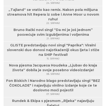
24. SRPANJ
„Tajland“ se vratio kao remix. Nakon pola milijuna
streamova hit Repera iz sobe i Anne Moor u novom
ruhu!
22. SRPANJ
Bruno Rački novi singl “Da mi je još jednom”
posvećuje svim izgubljenima i voljenima
21. SRPANJ
GLISTE predstavljaju novi singl "Paprika": Viralni
slovenski duo donosi najotkačeniji okus ljeta i stiže
na SHIP festival!
15. SRPANJ
Nova pjesma Jacquesa Houdeka „Ljubav do kraja
života“ dobila je svoje posebno videoizdanje!
08. SRPANJ
Fon Biskich i Narodno blago predstavljaju singl "BEZ
ČOKOLADE" i najavljuju vinilno izdanje koje će te
doslovno moći pojesti!
07. SRPANJ
Rundek & Ekipa s pjesmom „Rijeka“ najavljuju
Šalatu!