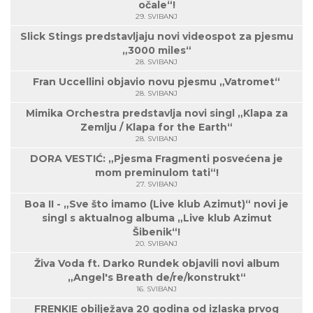
očale“!
29. SVIBANJ
Slick Stings predstavljaju novi videospot za pjesmu
„3000 miles“
28. SVIBANJ
Fran Uccellini objavio novu pjesmu „Vatromet“
28. SVIBANJ
Mimika Orchestra predstavlja novi singl „Klapa za
Zemlju / Klapa for the Earth“
28. SVIBANJ
DORA VESTIĆ: „Pjesma Fragmenti posvećena je
mom preminulom tati“!
27. SVIBANJ
Boa II - „Sve što imamo (Live klub Azimut)“ novi je
singl s aktualnog albuma „Live klub Azimut
Šibenik“!
20. SVIBANJ
Živa Voda ft. Darko Rundek objavili novi album
„Angel's Breath de/re/konstrukt“
16. SVIBANJ
FRENKIE obilježava 20 godina od izlaska prvog