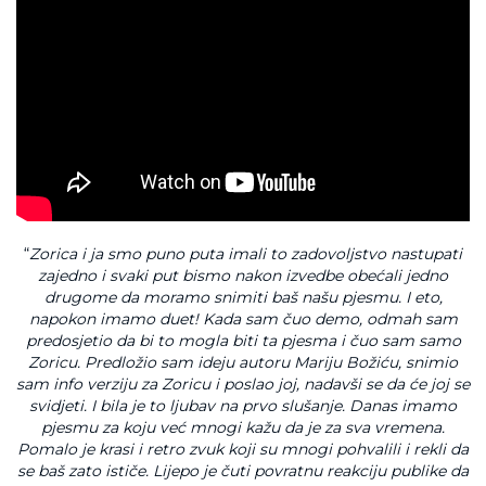
“
Zorica i ja smo puno puta imali to zadovoljstvo nastupati
zajedno i svaki put bismo nakon izvedbe obećali jedno
drugome da moramo snimiti baš našu pjesmu. I eto,
napokon imamo duet! Kada sam čuo demo, odmah sam
predosjetio da bi to mogla biti ta pjesma i čuo sam samo
Zoricu. Predložio sam ideju autoru Mariju Božiću, snimio
sam info verziju za Zoricu i poslao joj, nadavši se da će joj se
svidjeti. I bila je to ljubav na prvo slušanje. Danas imamo
pjesmu za koju već mnogi kažu da je za sva vremena.
Pomalo je krasi i retro zvuk koji su mnogi pohvalili i rekli da
se baš zato ističe. Lijepo je čuti povratnu reakciju publike da