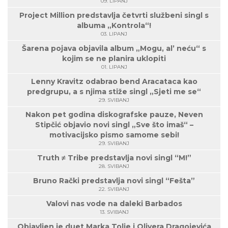
09. LIPANJ
Project Million predstavlja četvrti službeni singl s
albuma „Kontrola“!
03. LIPANJ
Šarena pojava objavila album „Mogu, al’ neću“ s
kojim se ne planira uklopiti
01. LIPANJ
Lenny Kravitz odabrao bend Aracataca kao
predgrupu, a s njima stiže singl „Sjeti me se“
29. SVIBANJ
Nakon pet godina diskografske pauze, Neven
Stipčić objavio novi singl „Sve što imaš“ –
motivacijsko pismo samome sebi!
29. SVIBANJ
Truth ≠ Tribe predstavlja novi singl “M!”
28. SVIBANJ
Bruno Rački predstavlja novi singl “Fešta”
22. SVIBANJ
Valovi nas vode na daleki Barbados
13. SVIBANJ
Objavljen je duet Marka Tolje i Olivera Dragojevića