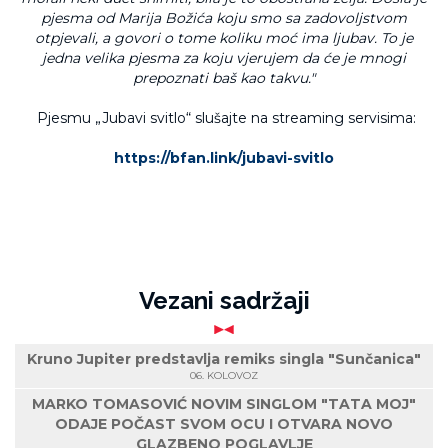
pjesma od Marija Božića koju smo sa zadovoljstvom
otpjevali, a govori o tome koliku moć ima ljubav. To je
jedna velika pjesma za koju vjerujem da će je mnogi
prepoznati baš kao takvu."
Pjesmu „Jubavi svitlo“ slušajte na streaming servisima:
https://bfan.link/jubavi-svitlo
Vezani sadržaji
Kruno Jupiter predstavlja remiks singla "Sunčanica"
06. KOLOVOZ
MARKO TOMASOVIĆ NOVIM SINGLOM "TATA MOJ"
ODAJE POČAST SVOM OCU I OTVARA NOVO
GLAZBENO POGLAVLJE