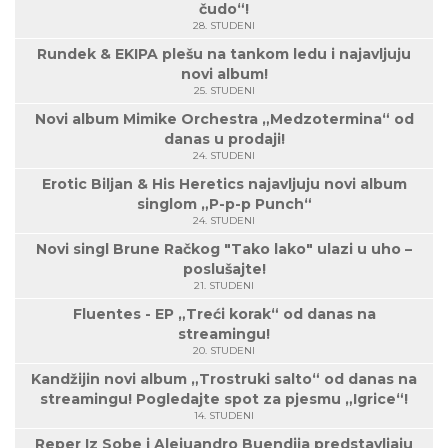
čudo“!
28. STUDENI
Rundek & EKIPA plešu na tankom ledu i najavljuju
novi album!
25. STUDENI
Novi album Mimike Orchestra „Medzotermina“ od
danas u prodaji!
24. STUDENI
Erotic Biljan & His Heretics najavljuju novi album
singlom „P-p-p Punch“
24. STUDENI
Novi singl Brune Račkog "Tako lako" ulazi u uho –
poslušajte!
21. STUDENI
Fluentes - EP „Treći korak“ od danas na
streamingu!
20. STUDENI
Kandžijin novi album „Trostruki salto“ od danas na
streamingu! Pogledajte spot za pjesmu „Igrice“!
14. STUDENI
Reper Iz Sobe i Alejuandro Buendija predstavljaju