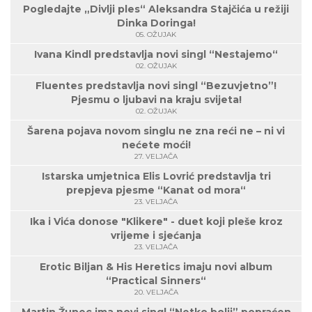
Pogledajte „Divlji ples“ Aleksandra Stajčića u režiji
Dinka Doringa!
05. OŽUJAK
Ivana Kindl predstavlja novi singl “Nestajemo“
02. OŽUJAK
Fluentes predstavlja novi singl “Bezuvjetno”!
Pjesmu o ljubavi na kraju svijeta!
02. OŽUJAK
Šarena pojava novom singlu ne zna reći ne – ni vi
nećete moći!
27. VELJAČA
Istarska umjetnica Elis Lovrić predstavlja tri
prepjeva pjesme “Kanat od mora“
23. VELJAČA
Ika i Vića donose "Klikere" - duet koji pleše kroz
vrijeme i sjećanja
23. VELJAČA
Erotic Biljan & His Heretics imaju novi album
“Practical Sinners“
20. VELJAČA