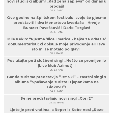
novi studijski album! „Kad žena zapjeva“ od danas u
prodaji!
09. LIPANJ
Ove godine na Splitskom festivalu, svoje će pjesme
predstaviti i dva Menartova izvođača – Hrvoje
Burazer Pavešković i Dario Terglav!
06. LIPANJ
Mile Kekin: “Pjesma ’Ilica i marica - hajka za odrasle’
dokumentaristički opisuje moje privođenje ali i sve
što mi se motalo po glavi”
05. LIPANJ
Poslušajte peti službeni singl „Nešto se promijenilo
(Live klub Azimut)“!
05. LIPANJ
Banda turizma predstavlja “Jet Ski” – završni singl s
albuma “Spašavanje turista u japankama na
Biokovu”!
04. LIPANJ
Seine predstavljaju novi singl „Gori 2“
29. SVIBANJ
Ljeto je pred vratima, a Reper Iz Sobe nosi „Roze