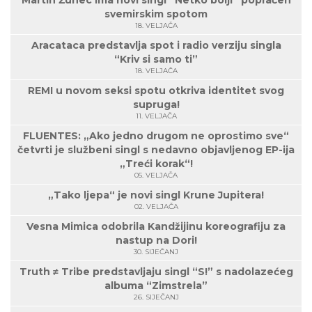
Martin Žunec ima novi singl “Netko bolji” popraćen
svemirskim spotom
18. VELJAČA
Aracataca predstavlja spot i radio verziju singla
“Kriv si samo ti”
18. VELJAČA
REMI u novom seksi spotu otkriva identitet svog
supruga!
11. VELJAČA
FLUENTES: „Ako jedno drugom ne oprostimo sve“
četvrti je službeni singl s nedavno objavljenog EP-ija
„Treći korak“!
05. VELJAČA
„Tako ljepa“ je novi singl Krune Jupitera!
02. VELJAČA
Vesna Mimica odobrila Kandžijinu koreografiju za
nastup na Dori!
30. SIJEČANJ
Truth ≠ Tribe predstavljaju singl “S!” s nadolazećeg
albuma “Zimstrela”
26. SIJEČANJ