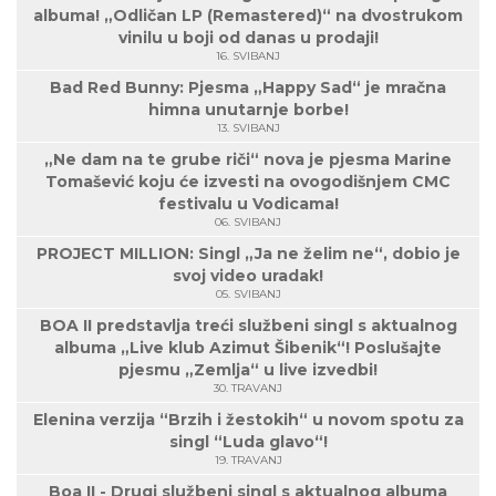
albuma! „Odličan LP (Remastered)“ na dvostrukom
vinilu u boji od danas u prodaji!
16. SVIBANJ
Bad Red Bunny: Pjesma „Happy Sad“ je mračna
himna unutarnje borbe!
13. SVIBANJ
„Ne dam na te grube riči“ nova je pjesma Marine
Tomašević koju će izvesti na ovogodišnjem CMC
festivalu u Vodicama!
06. SVIBANJ
PROJECT MILLION: Singl „Ja ne želim ne“, dobio je
svoj video uradak!
05. SVIBANJ
BOA II predstavlja treći službeni singl s aktualnog
albuma „Live klub Azimut Šibenik“! Poslušajte
pjesmu „Zemlja“ u live izvedbi!
30. TRAVANJ
Elenina verzija “Brzih i žestokih“ u novom spotu za
singl “Luda glavo“!
19. TRAVANJ
Boa II - Drugi službeni singl s aktualnog albuma