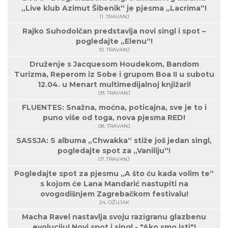
„Live klub Azimut Šibenik“ je pjesma „Lacrima“!
11. TRAVANJ
Rajko Suhodolčan predstavlja novi singl i spot –
pogledajte „Elenu“!
10. TRAVANJ
Druženje s Jacquesom Houdekom, Bandom
Turizma, Reperom iz Sobe i grupom Boa II u subotu
12.04. u Menart multimedijalnoj knjižari!
09. TRAVANJ
FLUENTES: Snažna, moćna, poticajna, sve je to i
puno više od toga, nova pjesma RED!
08. TRAVANJ
SASSJA: S albuma „Chwakka“ stiže još jedan singl,
pogledajte spot za „Vaniliju“!
07. TRAVANJ
Pogledajte spot za pjesmu „A što ću kada volim te“
s kojom će Lana Mandarić nastupiti na
ovogodišnjem Zagrebačkom festivalu!
24. OŽUJAK
Macha Ravel nastavlja svoju razigranu glazbenu
evoluciju! Novi spot i singl - "Ako smo isti"!