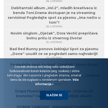
28. LISTOPAD
Debitantski album „Vol.2“, mladih kreativaca iz
benda Toni.Drama dostupan je na streaming
servisima! Pogledajte spot za pjesmu „Ima nešto u
tom“!
28. LISTOPAD
Novim singlom „Dječak“, Dora Vestić prepričava
bolnu priču iz stvarnog života!
25. LISTOPAD
Bad Red Bunny ponovo šokiraju! Spot za pjesmu
„Done“ usudit će se pogledati samo najhrabriji!
23. LISTOPAD
Pogledajte spot za singl „Osmijeh“ Elene Brnić!
Ova web stranica radi boljeg rada i poboljšane
21. LISTOPAD
funkcionalnosti koristi kolačiće (eng. cookies) i slične
Kolo Slavuj & Folklorelektro predstavjaju „Ja Roža
tehnologije. Ako nastavite s pregledom stranice, smatrat
ćemo da ste suglasni s navedenom uporabom.
Više
(TonZa Remix)“!
informacija »
18. LISTOPAD
Grupa Fluentes novim singlom „Vrijeme da
SLAŽEM SE
krenemo“ najavljuje treći studijski album!
17. LISTOPAD
GORAN TANEVSKI - Nekadašnji frontmen