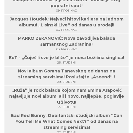
popratni spot!
09. PROSINAC
Jacques Houdek: Najveći hitovi karijere na jednom
albumu! „Lisinski Live“ od danas u prodaji!
06. PROSINAC
MARKO ZEKANOVIĆ: Nova zavodljiva balada
šarmantnog Zadranina!
03. PROSINAC
EoT - „Čuješ li sve je bliže“ je nova božićna singlica!
29. STUDENI
Novi album Gorana Tanevskog od danas na
streaming servisima! Poslušajte „Ascend“ !
29. STUDENI
„Ruža“ je rock balada kojom nam Emina Arapović
najavljuje novi album, ali i novo, najljepše, poglavlje
u životu!
25. STUDENI
Bad Red Bunny: Debitantski studijski album “Can
You Tell Me What Comes Next?” od danas na
streaming servisima!
22. STUDENI