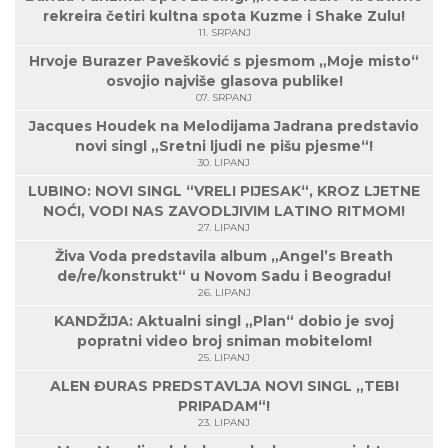
rekreira četiri kultna spota Kuzme i Shake Zulu!
11. SRPANJ
Hrvoje Burazer Pavešković s pjesmom „Moje misto“
osvojio najviše glasova publike!
07. SRPANJ
Jacques Houdek na Melodijama Jadrana predstavio
novi singl „Sretni ljudi ne pišu pjesme“!
30. LIPANJ
LUBINO: NOVI SINGL “VRELI PIJESAK“, KROZ LJETNE
NOĆI, VODI NAS ZAVODLJIVIM LATINO RITMOM!
27. LIPANJ
Živa Voda predstavila album „Angel’s Breath
de/re/konstrukt“ u Novom Sadu i Beogradu!
26. LIPANJ
KANDŽIJA: Aktualni singl „Plan“ dobio je svoj
popratni video broj sniman mobitelom!
25. LIPANJ
ALEN ĐURAS PREDSTAVLJA NOVI SINGL „TEBI
PRIPADAM“!
23. LIPANJ