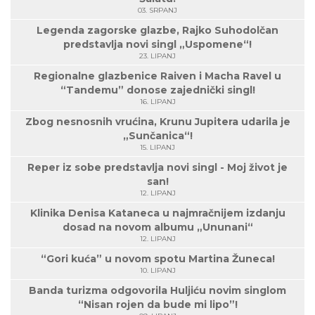
03. SRPANJ
Legenda zagorske glazbe, Rajko Suhodolčan
predstavlja novi singl „Uspomene“!
23. LIPANJ
Regionalne glazbenice Raiven i Macha Ravel u
“Tandemu” donose zajednički singl!
16. LIPANJ
Zbog nesnosnih vrućina, Krunu Jupitera udarila je
„Sunčanica“!
15. LIPANJ
Reper iz sobe predstavlja novi singl - Moj život je
san!
12. LIPANJ
Klinika Denisa Kataneca u najmračnijem izdanju
dosad na novom albumu „Ununani“
12. LIPANJ
“Gori kuća” u novom spotu Martina Žuneca!
10. LIPANJ
Banda turizma odgovorila Huljiću novim singlom
“Nisan rojen da bude mi lipo”!