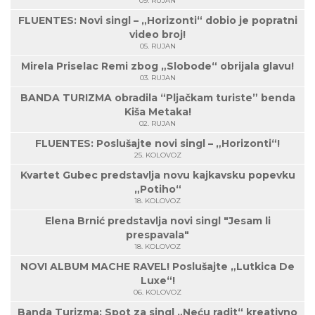
09. RUJAN
FLUENTES: Novi singl – „Horizonti“ dobio je popratni
video broj!
05. RUJAN
Mirela Priselac Remi zbog „Slobode“ obrijala glavu!
03. RUJAN
BANDA TURIZMA obradila “Pljačkam turiste” benda
Kiša Metaka!
02. RUJAN
FLUENTES: Poslušajte novi singl – „Horizonti“!
25. KOLOVOZ
Kvartet Gubec predstavlja novu kajkavsku popevku
„Potiho“
18. KOLOVOZ
Elena Brnić predstavlja novi singl "Jesam li
prespavala"
18. KOLOVOZ
NOVI ALBUM MACHE RAVEL! Poslušajte „Lutkica De
Luxe“!
06. KOLOVOZ
Banda Turizma: Spot za singl „Neću radit“ kreativno