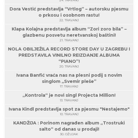
24. TRAVANJ
Dora Vestić predstavlja “Vrtlog” – autorsku pjesmu
o prkosu i osobnom rastu!
22. TRAVANJ
Klapa Kolajna predstavlja album “Zori zoro bila” –
glazbenu posvetu neretvanskoj baštini!
21. TRAVANJ
NOLA OBILJEŽILA RECORD STORE DAY U ZAGREBU I
PREDSTAVILA VINILNO REIZDANJE ALBUMA
“PIANO”!
20. TRAVANJ
Ivana Banfić vraća nas na plesni podij s novim
singlom „Svemir pleše”
17. TRAVANJ
„Kontrola“ je novi singl Projecta Million!
13. TRAVANJ
Ivana Kindl predstavlja spot za pjesmu "Nestajemo"
10. TRAVANJ
KANDŽIJA : Porinom nagrađen album „Trostruki
salto“ od danas u prodaji!
30. OŽUJAK