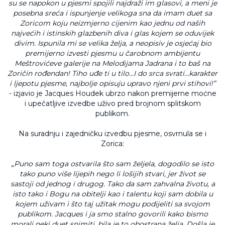
su se napokon u pjesmi spojili najdraži im glasovi, a meni je
posebna sreća i ispunjenje velikoga sna da imam duet sa
Zoricom koju neizmjerno cijenim kao jednu od naših
najvećih i istinskih glazbenih diva i glas kojem se oduvijek
divim. Ispunila mi se velika želja, a neopisiv je osjećaj bio
premijerno izvesti pjesmu u čarobnom ambijentu
Meštrovićeve galerije na Melodijama Jadrana i to baš na
Zoričin rođendan! Tiho uđe ti u tilo…I do srca svrati…karakter
i ljepotu pjesme, najbolje opisuju upravo njeni prvi stihovi!”
- izjavio je Jacques Houdek ubrzo nakon premijerne moćne
i upečatljive izvedbe uživo pred brojnom splitskom
publikom.
Na suradnju i zajedničku izvedbu pjesme, osvrnula se i
Zorica:
„
Puno sam toga ostvarila što sam željela, dogodilo se isto
tako puno više lijepih nego li lošijih stvari, jer život se
sastoji od jednog i drugog. Tako da sam zahvalna životu, a
isto tako i Bogu na obitelji kao i talentu koji sam dobila u
kojem uživam i što taj užitak mogu podijeliti sa svojom
publikom. Jacques i ja smo stalno govorili kako bismo
morali neki duet snimiti, bila je to obostrana želja. Došla je