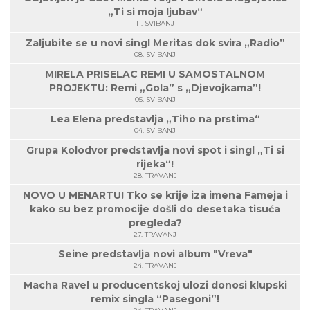
„Ti si moja ljubav“
11. SVIBANJ
Zaljubite se u novi singl Meritas dok svira „Radio”
08. SVIBANJ
MIRELA PRISELAC REMI U SAMOSTALNOM
PROJEKTU: Remi „Gola” s „Djevojkama”!
05. SVIBANJ
Lea Elena predstavlja „Tiho na prstima“
04. SVIBANJ
Grupa Kolodvor predstavlja novi spot i singl „Ti si
rijeka“!
28. TRAVANJ
NOVO U MENARTU! Tko se krije iza imena Fameja i
kako su bez promocije došli do desetaka tisuća
pregleda?
27. TRAVANJ
Seine predstavlja novi album "Vreva"
24. TRAVANJ
Macha Ravel u producentskoj ulozi donosi klupski
remix singla “Pasegoni”!