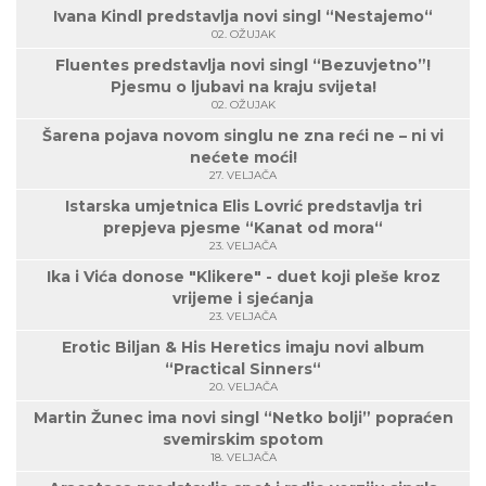
Ivana Kindl predstavlja novi singl “Nestajemo“
02. OŽUJAK
Fluentes predstavlja novi singl “Bezuvjetno”!
Pjesmu o ljubavi na kraju svijeta!
02. OŽUJAK
Šarena pojava novom singlu ne zna reći ne – ni vi
nećete moći!
27. VELJAČA
Istarska umjetnica Elis Lovrić predstavlja tri
prepjeva pjesme “Kanat od mora“
23. VELJAČA
Ika i Vića donose "Klikere" - duet koji pleše kroz
vrijeme i sjećanja
23. VELJAČA
Erotic Biljan & His Heretics imaju novi album
“Practical Sinners“
20. VELJAČA
Martin Žunec ima novi singl “Netko bolji” popraćen
svemirskim spotom
18. VELJAČA