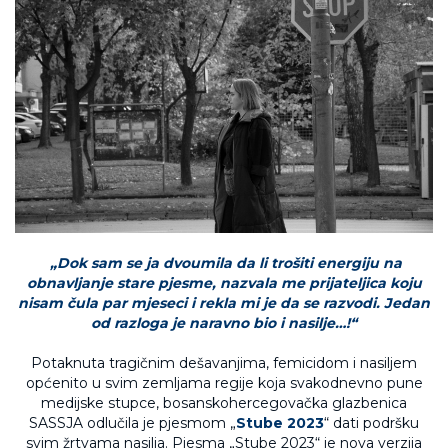
„Dok sam se ja dvoumila da li trošiti energiju na
obnavljanje stare pjesme, nazvala me prijateljica koju
nisam čula par mjeseci i rekla mi je da se razvodi. Jedan
od razloga je naravno bio i nasilje…!“
Potaknuta tragičnim dešavanjima, femicidom i nasiljem
općenito u svim zemljama regije koja svakodnevno pune
medijske stupce, bosanskohercegovačka glazbenica
SASSJA odlučila je pjesmom „
Stube 2023
“ dati podršku
svim žrtvama nasilja. Pjesma „Stube 2023“ je nova verzija