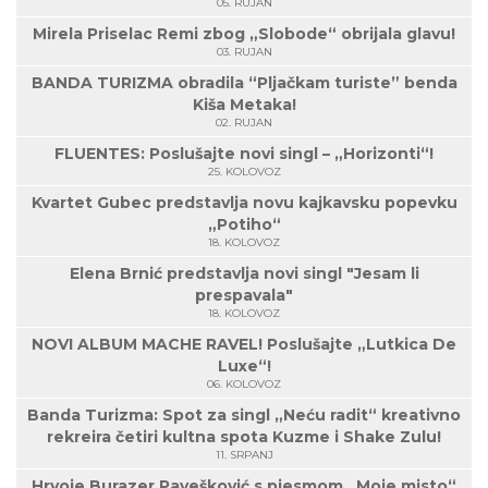
05. RUJAN
Mirela Priselac Remi zbog „Slobode“ obrijala glavu!
03. RUJAN
BANDA TURIZMA obradila “Pljačkam turiste” benda
Kiša Metaka!
02. RUJAN
FLUENTES: Poslušajte novi singl – „Horizonti“!
25. KOLOVOZ
Kvartet Gubec predstavlja novu kajkavsku popevku
„Potiho“
18. KOLOVOZ
Elena Brnić predstavlja novi singl "Jesam li
prespavala"
18. KOLOVOZ
NOVI ALBUM MACHE RAVEL! Poslušajte „Lutkica De
Luxe“!
06. KOLOVOZ
Banda Turizma: Spot za singl „Neću radit“ kreativno
rekreira četiri kultna spota Kuzme i Shake Zulu!
11. SRPANJ
Hrvoje Burazer Pavešković s pjesmom „Moje misto“