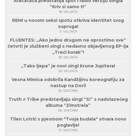
Aracataca predstavlja spot i radio verziju singla
“Kriv si samo ti”
18. VELJAČA
REMI u novom seksi spotu otkriva identitet svog
supruga!
11. VELJAČA
FLUENTES: „Ako jedno drugom ne oprostimo sve“
četvrti je službeni singl s nedavno objavljenog EP-ija
„Treći korak“!
05. VELJAČA
„Tako ljepa“ je novi singl Krune Jupitera!
02. VELJAČA
Vesna Mimica odobrila Kandžijinu koreografiju za
nastup na Dori!
30. SIJEČANJ
Truth ≠ Tribe predstavljaju singl “S!” s nadolazećeg
albuma “Zimstrela”
26. SIJEČANJ
Tilen Lotrič s pjesmom "Tvoja budala" otvara novo
poglavlje!
21. SIJEČANJ