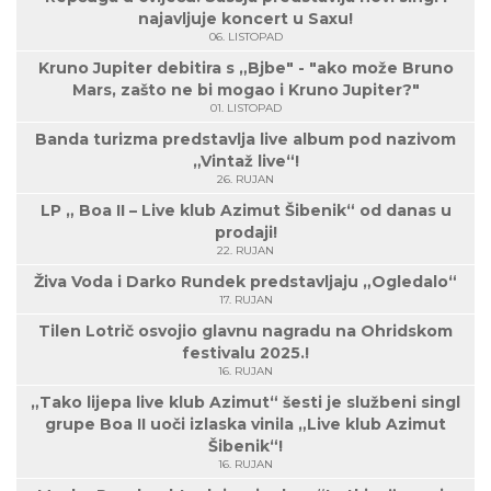
najavljuje koncert u Saxu!
06. LISTOPAD
Kruno Jupiter debitira s „Bjbe" - "ako može Bruno
Mars, zašto ne bi mogao i Kruno Jupiter?"
01. LISTOPAD
Banda turizma predstavlja live album pod nazivom
„Vintaž live“!
26. RUJAN
LP „ Boa II – Live klub Azimut Šibenik“ od danas u
prodaji!
22. RUJAN
Živa Voda i Darko Rundek predstavljaju „Ogledalo“
17. RUJAN
Tilen Lotrič osvojio glavnu nagradu na Ohridskom
festivalu 2025.!
16. RUJAN
„Tako lijepa live klub Azimut“ šesti je službeni singl
grupe Boa II uoči izlaska vinila „Live klub Azimut
Šibenik“!
16. RUJAN