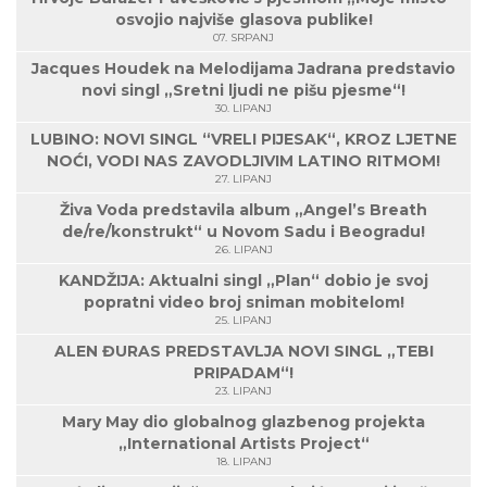
osvojio najviše glasova publike!
07. SRPANJ
Jacques Houdek na Melodijama Jadrana predstavio
novi singl „Sretni ljudi ne pišu pjesme“!
30. LIPANJ
LUBINO: NOVI SINGL “VRELI PIJESAK“, KROZ LJETNE
NOĆI, VODI NAS ZAVODLJIVIM LATINO RITMOM!
27. LIPANJ
Živa Voda predstavila album „Angel’s Breath
de/re/konstrukt“ u Novom Sadu i Beogradu!
26. LIPANJ
KANDŽIJA: Aktualni singl „Plan“ dobio je svoj
popratni video broj sniman mobitelom!
25. LIPANJ
ALEN ĐURAS PREDSTAVLJA NOVI SINGL „TEBI
PRIPADAM“!
23. LIPANJ
Mary May dio globalnog glazbenog projekta
„International Artists Project“
18. LIPANJ