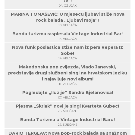
te"!
04. OŽUJAK
MARINA TOMAŠEVIĆ: U mjesecu ljubavi stiže nova
rock balada „Ljubavi moja“!
19. VELJAČA
Banda turizma rasplesala Vintage Industrial Bar!
14. VELJAČA
Nova funk poslastica stiže nam iz pera Repera Iz
Sobe!
14. VELJAČA
Makedonska pop zvijezda, Vlado Janevski,
predstavlja drugi službeni singl na hrvatskom jeziku
i najavljuje novi album!
11. VELJAČA
Pogledajte „Iluzije“ Sandra Bjelanovića!
07. VELJAČA
Pjesma „Škrlak“ novi je singl Kvarteta Gubec!
28. SIJEČANJ
Banda Turizma u Vintage Industrial Baru!
27. SIJEČANJ
DARIO TERGLAV: Nova pop-rock balada sa snažnom