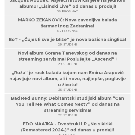
Jacques Houdek: Najveći hitovi karijere na jednom
albumu! „Lisinski Live“ od danas u prodaji!
06. PROSINAC
MARKO ZEKANOVIĆ: Nova zavodljiva balada
šarmantnog Zadranina!
03. PROSINAC
EoT - „Čuješ li sve je bliže“ je nova božićna singlica!
29. STUDENI
Novi album Gorana Tanevskog od danas na
streaming servisima! Poslušajte „Ascend“ !
29. STUDENI
„Ruža“ je rock balada kojom nam Emina Arapović
najavljuje novi album, ali i novo, najljepše, poglavlje
u životu!
25. STUDENI
Bad Red Bunny: Debitantski studijski album “Can
You Tell Me What Comes Next?” od danas na
streaming servisima!
22. STUDENI
EDO MAAJKA - Dvostruki LP „No sikiriki
(Remastered 2024.)“ od danas u prodaji!
15. STUDENI