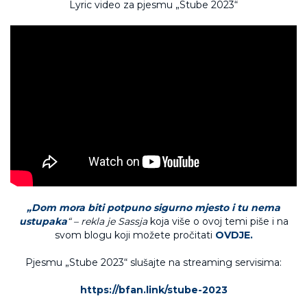
Lyric video za pjesmu „Stube 2023“
„Dom mora biti potpuno sigurno mjesto i tu nema
ustupaka
“ – rekla je Sassja
koja više o ovoj temi piše i na
svom blogu koji možete pročitati
OVDJE.
Pjesmu „Stube 2023“ slušajte na streaming servisima:
https://bfan.link/stube-2023