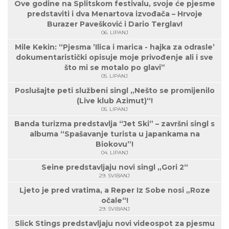
Ove godine na Splitskom festivalu, svoje će pjesme
predstaviti i dva Menartova izvođača – Hrvoje
Burazer Pavešković i Dario Terglav!
06. LIPANJ
Mile Kekin: “Pjesma ’Ilica i marica - hajka za odrasle’
dokumentaristički opisuje moje privođenje ali i sve
što mi se motalo po glavi”
05. LIPANJ
Poslušajte peti službeni singl „Nešto se promijenilo
(Live klub Azimut)“!
05. LIPANJ
Banda turizma predstavlja “Jet Ski” – završni singl s
albuma “Spašavanje turista u japankama na
Biokovu”!
04. LIPANJ
Seine predstavljaju novi singl „Gori 2“
29. SVIBANJ
Ljeto je pred vratima, a Reper Iz Sobe nosi „Roze
očale“!
29. SVIBANJ
Slick Stings predstavljaju novi videospot za pjesmu