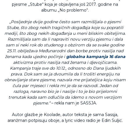
pjesme „Stube“ koja je objavljena još 2017. godine na
albumu „No problemo“.
„Posljednje dvije godine često sam razmišljala o pjesmi
Stube, što zbog nekih tragičnih događaja koje su popratili
mediji, što zbog nekih događanja u meni bliskim obiteljima.
Razmišljala sam da li napraviti novu verziju pjesmu i dala
sam si neki rok do studenog s obzirom da se svake godine
25.11. obilježava Međunarodni dan borbe protiv nasilja nad
ženama kada ujedno počinje i
globalna kampanja 16 dana
aktivizma protiv nasilja nad ženama i djevojčicama.
Kampanja traje sve do 10.12., odnosno do Dana ljudskih
prava. Dok sam se ja dvoumila da li trošiti energiju na
obnavljanje stare pjesme, nazvala me prijateljica koju nisam
čula par mjeseci i rekla mi je da se razvodi. Jedan od
razloga, naravno bio je i nasilje i to je bio prijelomni
trenutak kada sam odlučila da idemo s novom verzijom
pjesme.“
– rekla nam je SASSJA.
Autor glazbe je Koolade, autor teksta je sama Sassja,
aranžman potpisuju oboje, a lyric video radio je Edin Suljić.