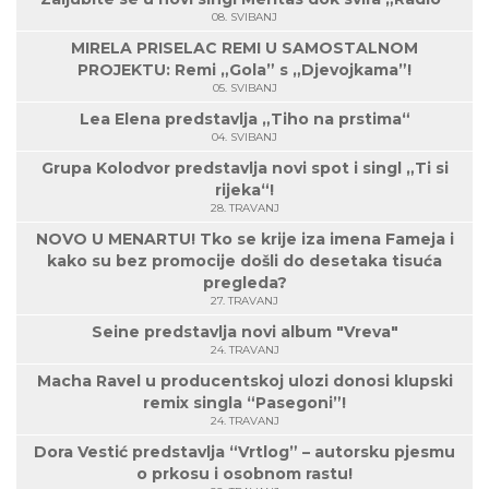
08. SVIBANJ
MIRELA PRISELAC REMI U SAMOSTALNOM
PROJEKTU: Remi „Gola” s „Djevojkama”!
05. SVIBANJ
Lea Elena predstavlja „Tiho na prstima“
04. SVIBANJ
Grupa Kolodvor predstavlja novi spot i singl „Ti si
rijeka“!
28. TRAVANJ
NOVO U MENARTU! Tko se krije iza imena Fameja i
kako su bez promocije došli do desetaka tisuća
pregleda?
27. TRAVANJ
Seine predstavlja novi album "Vreva"
24. TRAVANJ
Macha Ravel u producentskoj ulozi donosi klupski
remix singla “Pasegoni”!
24. TRAVANJ
Dora Vestić predstavlja “Vrtlog” – autorsku pjesmu
o prkosu i osobnom rastu!