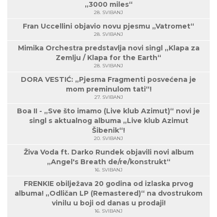
„3000 miles“
28. SVIBANJ
Fran Uccellini objavio novu pjesmu „Vatromet“
28. SVIBANJ
Mimika Orchestra predstavlja novi singl „Klapa za
Zemlju / Klapa for the Earth“
28. SVIBANJ
DORA VESTIĆ: „Pjesma Fragmenti posvećena je
mom preminulom tati“!
27. SVIBANJ
Boa II - „Sve što imamo (Live klub Azimut)“ novi je
singl s aktualnog albuma „Live klub Azimut
Šibenik“!
20. SVIBANJ
Živa Voda ft. Darko Rundek objavili novi album
„Angel's Breath de/re/konstrukt“
16. SVIBANJ
FRENKIE obilježava 20 godina od izlaska prvog
albuma! „Odličan LP (Remastered)“ na dvostrukom
vinilu u boji od danas u prodaji!
16. SVIBANJ