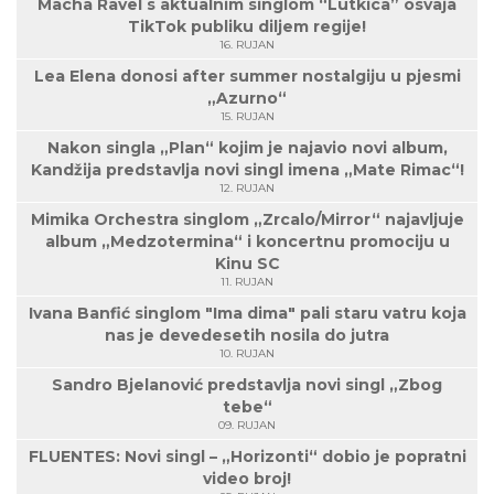
Macha Ravel s aktualnim singlom “Lutkica” osvaja
TikTok publiku diljem regije!
16. RUJAN
Lea Elena donosi after summer nostalgiju u pjesmi
„Azurno“
15. RUJAN
Nakon singla „Plan“ kojim je najavio novi album,
Kandžija predstavlja novi singl imena „Mate Rimac“!
12. RUJAN
Mimika Orchestra singlom „Zrcalo/Mirror“ najavljuje
album „Medzotermina“ i koncertnu promociju u
Kinu SC
11. RUJAN
Ivana Banfić singlom "Ima dima" pali staru vatru koja
nas je devedesetih nosila do jutra
10. RUJAN
Sandro Bjelanović predstavlja novi singl „Zbog
tebe“
09. RUJAN
FLUENTES: Novi singl – „Horizonti“ dobio je popratni
video broj!