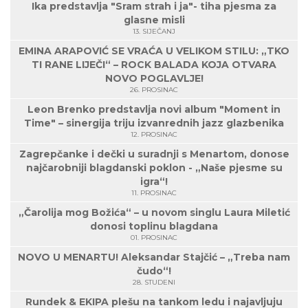
Ika predstavlja "Sram strah i ja"- tiha pjesma za
glasne misli
13. SIJEČANJ
EMINA ARAPOVIĆ SE VRAĆA U VELIKOM STILU: „TKO
TI RANE LIJEČI“ – ROCK BALADA KOJA OTVARA
NOVO POGLAVLJE!
26. PROSINAC
Leon Brenko predstavlja novi album "Moment in
Time" – sinergija triju izvanrednih jazz glazbenika
12. PROSINAC
Zagrepčanke i dečki u suradnji s Menartom, donose
najčarobniji blagdanski poklon - „Naše pjesme su
igra“!
11. PROSINAC
„Čarolija mog Božića“ – u novom singlu Laura Miletić
donosi toplinu blagdana
01. PROSINAC
NOVO U MENARTU! Aleksandar Stajčić – „Treba nam
čudo“!
28. STUDENI
Rundek & EKIPA plešu na tankom ledu i najavljuju