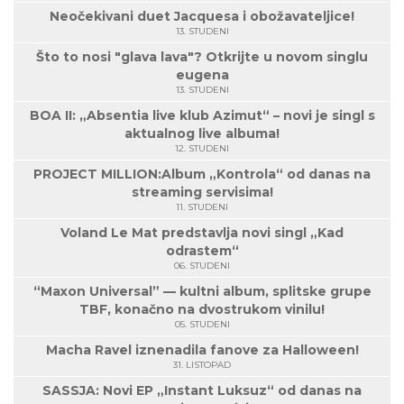
Neočekivani duet Jacquesa i obožavateljice!
13. STUDENI
Što to nosi "glava lava"? Otkrijte u novom singlu
eugena
13. STUDENI
BOA II: „Absentia live klub Azimut“ – novi je singl s
aktualnog live albuma!
12. STUDENI
PROJECT MILLION:Album „Kontrola“ od danas na
streaming servisima!
11. STUDENI
Voland Le Mat predstavlja novi singl „Kad
odrastem“
06. STUDENI
“Maxon Universal” — kultni album, splitske grupe
TBF, konačno na dvostrukom vinilu!
05. STUDENI
Macha Ravel iznenadila fanove za Halloween!
31. LISTOPAD
SASSJA: Novi EP „Instant Luksuz“ od danas na