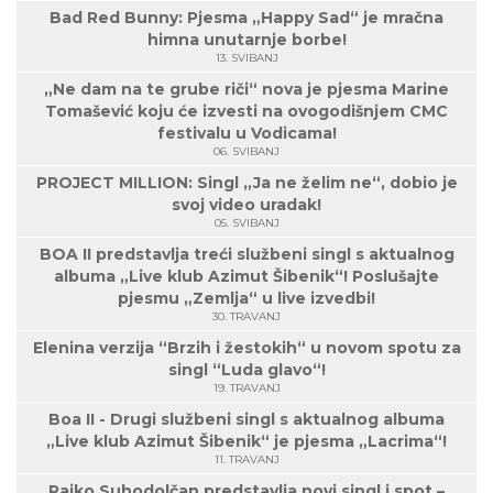
Bad Red Bunny: Pjesma „Happy Sad“ je mračna
himna unutarnje borbe!
13. SVIBANJ
„Ne dam na te grube riči“ nova je pjesma Marine
Tomašević koju će izvesti na ovogodišnjem CMC
festivalu u Vodicama!
06. SVIBANJ
PROJECT MILLION: Singl „Ja ne želim ne“, dobio je
svoj video uradak!
05. SVIBANJ
BOA II predstavlja treći službeni singl s aktualnog
albuma „Live klub Azimut Šibenik“! Poslušajte
pjesmu „Zemlja“ u live izvedbi!
30. TRAVANJ
Elenina verzija “Brzih i žestokih“ u novom spotu za
singl “Luda glavo“!
19. TRAVANJ
Boa II - Drugi službeni singl s aktualnog albuma
„Live klub Azimut Šibenik“ je pjesma „Lacrima“!
11. TRAVANJ
Rajko Suhodolčan predstavlja novi singl i spot –