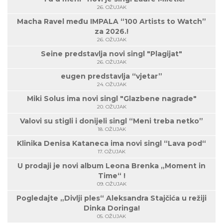
26. OŽUJAK
Macha Ravel među IMPALA “100 Artists to Watch”
za 2026.!
26. OŽUJAK
Seine predstavlja novi singl "Plagijat"
26. OŽUJAK
eugen predstavlja “vjetar”
24. OŽUJAK
Miki Solus ima novi singl "Glazbene nagrade"
20. OŽUJAK
Valovi su stigli i donijeli singl “Meni treba netko”
18. OŽUJAK
Klinika Denisa Kataneca ima novi singl “Lava pod“
17. OŽUJAK
U prodaji je novi album Leona Brenka „Moment in
Time“ !
09. OŽUJAK
Pogledajte „Divlji ples“ Aleksandra Stajčića u režiji
Dinka Doringa!
05. OŽUJAK