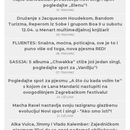
pogledajte „Elenu“!
10. TRAVANJ
Druženje s Jacquesom Houdekom, Bandom
Turizma, Reperom iz Sobe i grupom Boa II u subotu
12.04. u Menart multimedijalnoj knjižari!
09. TRAVANJ
FLUENTES: Snažna, moćna, poticajna, sve je to i
puno više od toga, nova pjesma RED!
08. TRAVANJ
SASSJA: S albuma „Chwakka“ stiže još jedan singl,
pogledajte spot za „Vaniliju“!
07. TRAVANJ
Pogledajte spot za pjesmu „A što ću kada volim te“
s kojom će Lana Mandarić nastupiti na
ovogodišnjem Zagrebačkom festivalu!
24. OŽUJAK
Macha Ravel nastavlja svoju razigranu glazbenu
evoluciju! Novi spot i singl - "Ako smo isti"!
21. OŽUJAK
Alka Vuica, Jimmy i Vlado Kalember: Zajedničkom
pjesmom "Daj da se opet nađemo" obilježavaju