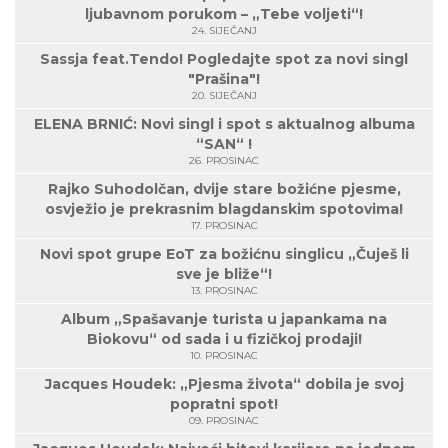
ljubavnom porukom – „Tebe voljeti“!
24. SIJEČANJ
Sassja feat.Tendo! Pogledajte spot za novi singl
"Prašina"!
20. SIJEČANJ
ELENA BRNIĆ: Novi singl i spot s aktualnog albuma
“SAN“ !
26. PROSINAC
Rajko Suhodolčan, dvije stare božićne pjesme,
osvježio je prekrasnim blagdanskim spotovima!
17. PROSINAC
Novi spot grupe EoT za božićnu singlicu „Čuješ li
sve je bliže“!
13. PROSINAC
Album „Spašavanje turista u japankama na
Biokovu“ od sada i u fizičkoj prodaji!
10. PROSINAC
Jacques Houdek: „Pjesma života“ dobila je svoj
popratni spot!
09. PROSINAC