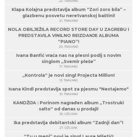
22. TRAVANJ
Klapa Kolajna predstavlja album “Zori zoro bila” –
glazbenu posvetu neretvanskoj baštini!
21. TRAVANJ
NOLA OBILJEŽILA RECORD STORE DAY U ZAGREBU I
PREDSTAVILA VINILNO REIZDANJE ALBUMA
“PIANO”!
20. TRAVANJ
Ivana Banfić vraća nas na plesni podij s novim
singlom „Svemir pleše”
17. TRAVANJ
„Kontrola“ je novi singl Projecta Million!
13. TRAVANJ
Ivana Kindl predstavlja spot za pjesmu "Nestajemo"
10. TRAVANJ
KANDŽIJA : Porinom nagrađen album „Trostruki
salto“ od danas u prodaji!
30. OŽUJAK
Ika predstavlja debitantski album “Zadnji dan”!
27. OŽUJAK
“Tu u meni” novi je singl Laure Miletić!