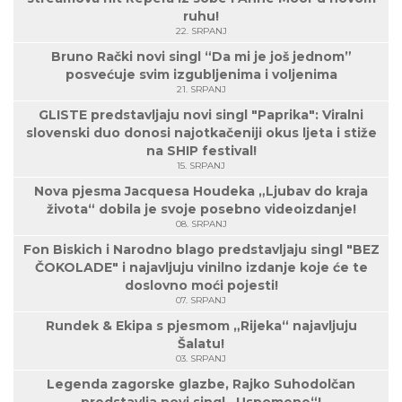
ruhu!
22. SRPANJ
Bruno Rački novi singl “Da mi je još jednom”
posvećuje svim izgubljenima i voljenima
21. SRPANJ
GLISTE predstavljaju novi singl "Paprika": Viralni
slovenski duo donosi najotkačeniji okus ljeta i stiže
na SHIP festival!
15. SRPANJ
Nova pjesma Jacquesa Houdeka „Ljubav do kraja
života“ dobila je svoje posebno videoizdanje!
08. SRPANJ
Fon Biskich i Narodno blago predstavljaju singl "BEZ
ČOKOLADE" i najavljuju vinilno izdanje koje će te
doslovno moći pojesti!
07. SRPANJ
Rundek & Ekipa s pjesmom „Rijeka“ najavljuju
Šalatu!
03. SRPANJ
Legenda zagorske glazbe, Rajko Suhodolčan
predstavlja novi singl „Uspomene“!