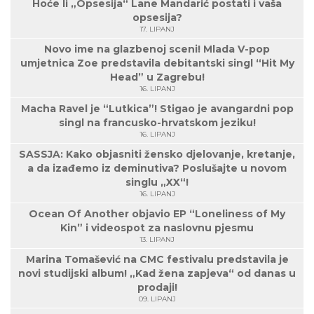
Hoće li „Opsesija“ Lane Mandarić postati i vaša
opsesija?
17. LIPANJ
Novo ime na glazbenoj sceni! Mlada V-pop
umjetnica Zoe predstavila debitantski singl “Hit My
Head” u Zagrebu!
16. LIPANJ
Macha Ravel je “Lutkica”! Stigao je avangardni pop
singl na francusko-hrvatskom jeziku!
16. LIPANJ
SASSJA: Kako objasniti žensko djelovanje, kretanje,
a da izađemo iz deminutiva? Poslušajte u novom
singlu „XX“!
16. LIPANJ
Ocean Of Another objavio EP “Loneliness of My
Kin” i videospot za naslovnu pjesmu
13. LIPANJ
Marina Tomašević na CMC festivalu predstavila je
novi studijski album! „Kad žena zapjeva“ od danas u
prodaji!
09. LIPANJ