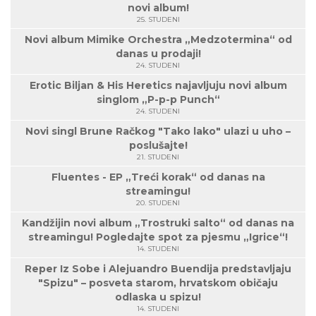
novi album!
25. STUDENI
Novi album Mimike Orchestra „Medzotermina“ od
danas u prodaji!
24. STUDENI
Erotic Biljan & His Heretics najavljuju novi album
singlom „P-p-p Punch“
24. STUDENI
Novi singl Brune Račkog "Tako lako" ulazi u uho –
poslušajte!
21. STUDENI
Fluentes - EP „Treći korak“ od danas na
streamingu!
20. STUDENI
Kandžijin novi album „Trostruki salto“ od danas na
streamingu! Pogledajte spot za pjesmu „Igrice“!
14. STUDENI
Reper Iz Sobe i Alejuandro Buendija predstavljaju
"Spizu" – posveta starom, hrvatskom običaju
odlaska u spizu!
14. STUDENI