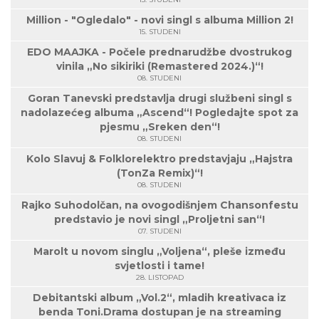
Million - "Ogledalo" - novi singl s albuma Million 2!
15. STUDENI
EDO MAAJKA - Počele prednarudžbe dvostrukog
vinila „No sikiriki (Remastered 2024.)“!
08. STUDENI
Goran Tanevski predstavlja drugi službeni singl s
nadolazećeg albuma „Ascend“! Pogledajte spot za
pjesmu „Sreken den“!
08. STUDENI
Kolo Slavuj & Folklorelektro predstavjaju „Hajstra
(TonZa Remix)“!
08. STUDENI
Rajko Suhodolčan, na ovogodišnjem Chansonfestu
predstavio je novi singl „Proljetni san“!
07. STUDENI
Marolt u novom singlu „Voljena“, pleše između
svjetlosti i tame!
28. LISTOPAD
Debitantski album „Vol.2“, mladih kreativaca iz
benda Toni.Drama dostupan je na streaming