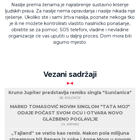
Nasilje prema ženama je najraširenije sustavno kršenje
ljudskih prava. Za nasilje nema opravdanja i nasilje nikada nije
rješenje. Ukoliko ste i sami žrtva nasilja, poznate nekoga tko
je ili ne možete kontrolirati vlastito nasilničko ponašanje,
obratite se za pomoć. SOS telefoni, vladine i nevladine
organizacije će vas uputiti u daljnji proces. Dom mora biti
sigurno mjesto.
Vezani sadržaji
Kruno Jupiter predstavlja remiks singla "Sunčanica"
06. KOLOVOZ
MARKO TOMASOVIĆ NOVIM SINGLOM "TATA MOJ"
ODAJE POČAST SVOM OCU I OTVARA NOVO
GLAZBENO POGLAVLJE
24. SRPANJ
„Tajland“ se vratio kao remix. Nakon pola milijuna
streamova hit Repera iz sobe i Anne Moor u novom