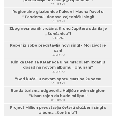
23. LIPANJ
Regionalne glazbenice Raiven i Macha Ravel u
“Tandemu” donose zajednički singl!
16. LIPANJ
Zbog nesnosnih vrućina, Krunu Jupitera udarila je
„Sunčanica“!
15. LIPANJ
Reper iz sobe predstavlja novi singl - Moj život je
san!
12. LIPANJ
Klinika Denisa Kataneca u najmračnijem izdanju
dosad na novom albumu „Ununani“
12. LIPANJ
“Gori kuća” u novom spotu Martina Žuneca!
10. LIPANJ
Banda turizma odgovorila Huljiću novim singlom
“Nisan rojen da bude mi lipo”!
09. LIPANJ
Project Million predstavlja četvrti službeni singl s
albuma „Kontrola“!