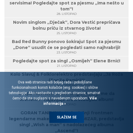
servisima! Pogledajte spot za pjesmu „Ima nešto u
tom“!
28. LISTOPAD
Novim singlom „Dječak“, Dora Vestić prepričava
bolnu priču iz stvarnog života!
25. LISTOPAD
Bad Red Bunny ponovo šokiraju! Spot za pjesmu
„Done“ usudit će se pogledati samo najhrabriji!
23. LISTOPAD
Pogledajte spot za singl „Osmijeh“ Elene Brnić!
21. LISTOPAD
Kolo Slavuj & Folklorelektro predstavjaju „Ja Roža
(TonZa Remix)“!
Ova web stranica radi boljeg rada i poboljšane
18. LISTOPAD
funkcionalnosti koristi kolačiće (eng. cookies) i slične
Grupa Fluentes novim singlom „Vrijeme da
tehnologije. Ako nastavite s pregledom stranice, smatrat
ćemo da ste suglasni s navedenom uporabom.
Više
krenemo“ najavljuje treći studijski album!
informacija »
17. LISTOPAD
GORAN TANEVSKI - Nekadašnji frontmen
SLAŽEM SE
legendarne makedonske grupe MIZAR, predstavlja
singl „Wish a man“ s nadolazećeg albuma
„Ascend“!