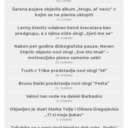
03. LIPANJ
Šarena pojava objavila album „Mogu, al’ neću“ s
kojim se ne planira uklopiti
01. LIPANJ
Lenny Kravitz odabrao bend Aracataca kao
predgrupu, a s njima stiže singl „Sjeti me se“
29. SVIBANJ
Nakon pet godina diskografske pauze, Neven
Stipčić objavio novi singl „Sve što imaš“ –
motivacijsko pismo samome sebi!
29. SVIBANJ
Truth ≠ Tribe predstavlja novi singl “M!”
28. SVIBANJ
Bruno Rački predstavlja novi singl “Fešta”
22. SVIBANJ
Valovi nas vode na daleki Barbados
13. SVIBANJ
Objavljen je duet Marka Tolje i Olivera Dragojevića
„Ti si moja ljubav“
11. SVIBANJ
Zaljubite se u novi singl Meritas dok svira „Radio”