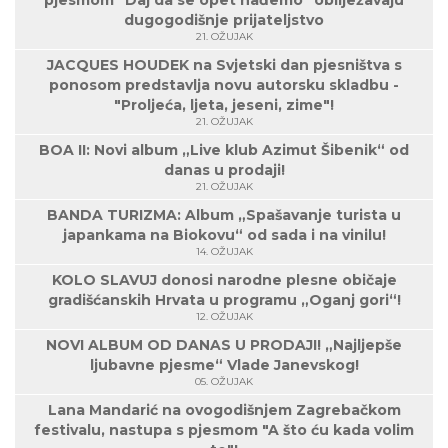
dugogodišnje prijateljstvo
21. OŽUJAK
JACQUES HOUDEK na Svjetski dan pjesništva s
ponosom predstavlja novu autorsku skladbu -
"Proljeća, ljeta, jeseni, zime"!
21. OŽUJAK
BOA II: Novi album „Live klub Azimut Šibenik“ od
danas u prodaji!
21. OŽUJAK
BANDA TURIZMA: Album „Spašavanje turista u
japankama na Biokovu“ od sada i na vinilu!
14. OŽUJAK
KOLO SLAVUJ donosi narodne plesne običaje
gradišćanskih Hrvata u programu „Oganj gori“!
12. OŽUJAK
NOVI ALBUM OD DANAS U PRODAJI! „Najljepše
ljubavne pjesme“ Vlade Janevskog!
05. OŽUJAK
Lana Mandarić na ovogodišnjem Zagrebačkom
festivalu, nastupa s pjesmom "A što ću kada volim