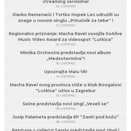
streaming servisima!
22. LISTOPAD
Slavko Remenarić i Tvrtko Hopek Les udružili su
snage u novom singlu „Priručnik za tebe“ !
21. LISTOPAD
Regionalno priznanje: Macha Ravel osvojila SoAlive
Music Video Award za videospot “Lutkica”
20. LISTOPAD
Mimika Orchestra predstavlja novi album
„Medzotermina“!
16. LISTOPAD
Upoznajte Maiu Vë!
14. LISTOPAD
Macha Ravel ovog prosinca stiže u klub Boogaloo!
“Lutkica” uživo u Zagrebu!
10. LISTOPAD
Seine predstavlja novi singl „Veseli se“
09. LISTOPAD
Josip Palameta predstavlja EP “Zaviri pod kožu”
08. LISTOPAD
Repčuga u cvijeću! Sassja predstavlja novi singl i