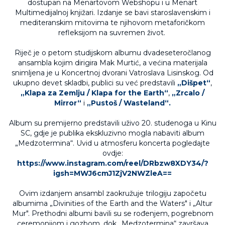
dostupan na Menartovom Webshopu i u Menart
Multimedijalnoj knjižari. Izdanje se bavi staroslavenskim i
mediteranskim mitovima te njihovom metaforičkom
refleksijom na suvremen život.
Riječ je o petom studijskom albumu dvadeseteročlanog
ansambla kojim dirigira Mak Murtić, a većina materijala
snimljena je u Koncertnoj dvorani Vatroslava Lisinskog. Od
ukupno devet skladbi, publici su već predstavili
„Dišpet“
,
„Klapa za Zemlju / Klapa for the Earth“
,
„Zrcalo /
Mirror“
i
„Pustoš / Wasteland“.
Album su premijerno predstavili uživo 20. studenoga u Kinu
SC, gdje je publika ekskluzivno mogla nabaviti album
„Medzotermina“. Uvid u atmosferu koncerta pogledajte
ovdje:
https://www.instagram.com/reel/DRbzw8XDY34/?
igsh=MWJ6cmJ1ZjV2NWZleA==
Ovim izdanjem ansambl zaokružuje trilogiju započetu
albumima „Divinities of the Earth and the Waters" i „Altur
Mur". Prethodni albumi bavili su se rođenjem, pogrebnom
ceremonijom i gozbom, dok „Medzotermina“ završava