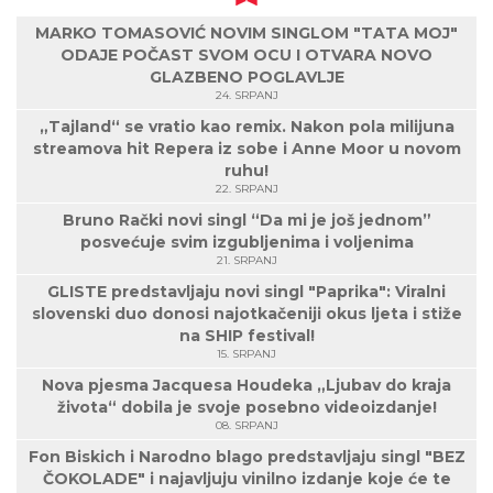
MARKO TOMASOVIĆ NOVIM SINGLOM "TATA MOJ"
ODAJE POČAST SVOM OCU I OTVARA NOVO
GLAZBENO POGLAVLJE
24. SRPANJ
„Tajland“ se vratio kao remix. Nakon pola milijuna
streamova hit Repera iz sobe i Anne Moor u novom
ruhu!
22. SRPANJ
Bruno Rački novi singl “Da mi je još jednom”
posvećuje svim izgubljenima i voljenima
21. SRPANJ
GLISTE predstavljaju novi singl "Paprika": Viralni
slovenski duo donosi najotkačeniji okus ljeta i stiže
na SHIP festival!
15. SRPANJ
Nova pjesma Jacquesa Houdeka „Ljubav do kraja
života“ dobila je svoje posebno videoizdanje!
08. SRPANJ
Fon Biskich i Narodno blago predstavljaju singl "BEZ
ČOKOLADE" i najavljuju vinilno izdanje koje će te