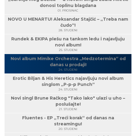
donosi toplinu blagdana
01. PROSINAC
NOVO U MENARTU! Aleksandar Stajčić – „Treba nam
čudo“!
28. STUDENI
Rundek & EKIPA plešu na tankom ledu i najavljuju
novi album!
25. STUDENI
Novi album Mimike Orchestra „Medzotermina“ od
danas u prodaji!
24. STUDENI
Erotic Biljan & His Heretics najavljuju novi album
singlom „P-p-p Punch“
24. STUDENI
Novi singl Brune Račkog "Tako lako" ulazi u uho –
poslušajte!
21. STUDENI
Fluentes - EP „Treći korak“ od danas na
streamingu!
20. STUDENI