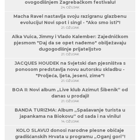
ovogodišnjem Zagrebačkom festivalu!
24. OŽUJAK
Macha Ravel nastavlja svoju razigranu glazbenu
evoluciju! Novi spot i singl - "Ako smo isti"!
21. OŽUJAK
Alka Vuica, Jimmy i Vlado Kalember: Zajedničkom
pjesmom "Daj da se opet nađemo" obilježavaju
dugogodišnje prijateljstvo
21. OŽUJAK
JACQUES HOUDEK na Svjetski dan pjesništva s
ponosom predstavlja novu autorsku skladbu -
"Proljeća, ljeta, jeseni, zime"!
21. OŽUJAK
BOA II: Novi album „Live klub Azimut Šibenik“ od
danas u prodaji!
21. OŽUJAK
BANDA TURIZMA: Album „Spašavanje turista u
japankama na Biokovu“ od sada i na vinilu!
14. OŽUJAK
KOLO SLAVUJ donosi narodne plesne običaje
gradišćanskih Hrvata u programu „Oganj gori“!