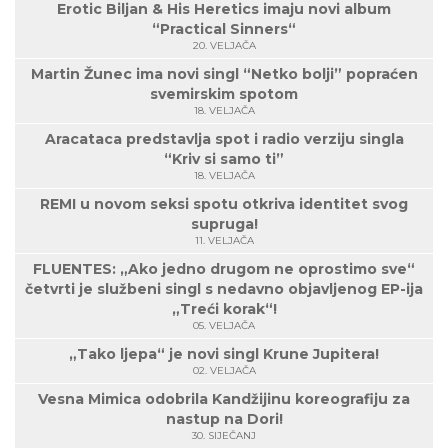
Erotic Biljan & His Heretics imaju novi album
“Practical Sinners“
20. VELJAČA
Martin Žunec ima novi singl “Netko bolji” popraćen
svemirskim spotom
18. VELJAČA
Aracataca predstavlja spot i radio verziju singla
“Kriv si samo ti”
18. VELJAČA
REMI u novom seksi spotu otkriva identitet svog
supruga!
11. VELJAČA
FLUENTES: „Ako jedno drugom ne oprostimo sve“
četvrti je službeni singl s nedavno objavljenog EP-ija
„Treći korak“!
05. VELJAČA
„Tako ljepa“ je novi singl Krune Jupitera!
02. VELJAČA
Vesna Mimica odobrila Kandžijinu koreografiju za
nastup na Dori!
30. SIJEČANJ