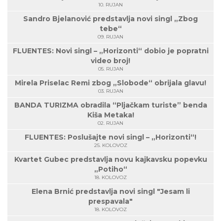
10. RUJAN
Sandro Bjelanović predstavlja novi singl „Zbog
tebe“
09. RUJAN
FLUENTES: Novi singl – „Horizonti“ dobio je popratni
video broj!
05. RUJAN
Mirela Priselac Remi zbog „Slobode“ obrijala glavu!
03. RUJAN
BANDA TURIZMA obradila “Pljačkam turiste” benda
Kiša Metaka!
02. RUJAN
FLUENTES: Poslušajte novi singl – „Horizonti“!
25. KOLOVOZ
Kvartet Gubec predstavlja novu kajkavsku popevku
„Potiho“
18. KOLOVOZ
Elena Brnić predstavlja novi singl "Jesam li
prespavala"
18. KOLOVOZ