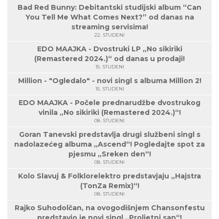
Bad Red Bunny: Debitantski studijski album “Can
You Tell Me What Comes Next?” od danas na
streaming servisima!
22. STUDENI
EDO MAAJKA - Dvostruki LP „No sikiriki
(Remastered 2024.)“ od danas u prodaji!
15. STUDENI
Million - "Ogledalo" - novi singl s albuma Million 2!
15. STUDENI
EDO MAAJKA - Počele prednarudžbe dvostrukog
vinila „No sikiriki (Remastered 2024.)“!
08. STUDENI
Goran Tanevski predstavlja drugi službeni singl s
nadolazećeg albuma „Ascend“! Pogledajte spot za
pjesmu „Sreken den“!
08. STUDENI
Kolo Slavuj & Folklorelektro predstavjaju „Hajstra
(TonZa Remix)“!
08. STUDENI
Rajko Suhodolčan, na ovogodišnjem Chansonfestu
predstavio je novi singl „Proljetni san“!