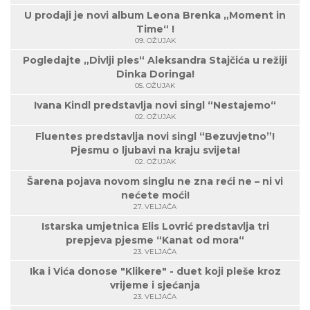
U prodaji je novi album Leona Brenka „Moment in
Time“ !
09. OŽUJAK
Pogledajte „Divlji ples“ Aleksandra Stajčića u režiji
Dinka Doringa!
05. OŽUJAK
Ivana Kindl predstavlja novi singl “Nestajemo“
02. OŽUJAK
Fluentes predstavlja novi singl “Bezuvjetno”!
Pjesmu o ljubavi na kraju svijeta!
02. OŽUJAK
Šarena pojava novom singlu ne zna reći ne – ni vi
nećete moći!
27. VELJAČA
Istarska umjetnica Elis Lovrić predstavlja tri
prepjeva pjesme “Kanat od mora“
23. VELJAČA
Ika i Vića donose "Klikere" - duet koji pleše kroz
vrijeme i sjećanja
23. VELJAČA