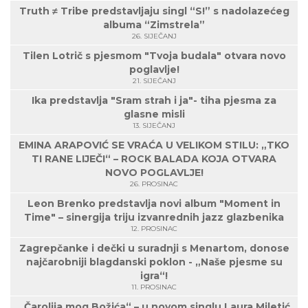
Truth ≠ Tribe predstavljaju singl “S!” s nadolazećeg
albuma “Zimstrela”
26. SIJEČANJ
Tilen Lotrič s pjesmom "Tvoja budala" otvara novo
poglavlje!
21. SIJEČANJ
Ika predstavlja "Sram strah i ja"- tiha pjesma za
glasne misli
13. SIJEČANJ
EMINA ARAPOVIĆ SE VRAĆA U VELIKOM STILU: „TKO
TI RANE LIJEČI“ – ROCK BALADA KOJA OTVARA
NOVO POGLAVLJE!
26. PROSINAC
Leon Brenko predstavlja novi album "Moment in
Time" – sinergija triju izvanrednih jazz glazbenika
12. PROSINAC
Zagrepčanke i dečki u suradnji s Menartom, donose
najčarobniji blagdanski poklon - „Naše pjesme su
igra“!
11. PROSINAC
„Čarolija mog Božića“ – u novom singlu Laura Miletić