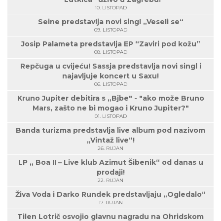
10. LISTOPAD
Seine predstavlja novi singl „Veseli se“
09. LISTOPAD
Josip Palameta predstavlja EP “Zaviri pod kožu”
08. LISTOPAD
Repčuga u cvijeću! Sassja predstavlja novi singl i
najavljuje koncert u Saxu!
06. LISTOPAD
Kruno Jupiter debitira s „Bjbe" - "ako može Bruno
Mars, zašto ne bi mogao i Kruno Jupiter?"
01. LISTOPAD
Banda turizma predstavlja live album pod nazivom
„Vintaž live“!
26. RUJAN
LP „ Boa II – Live klub Azimut Šibenik“ od danas u
prodaji!
22. RUJAN
Živa Voda i Darko Rundek predstavljaju „Ogledalo“
17. RUJAN
Tilen Lotrič osvojio glavnu nagradu na Ohridskom