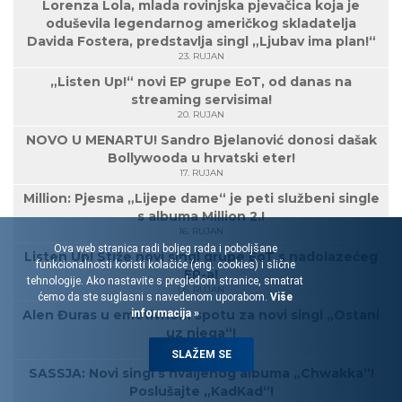
Lorenza Lola, mlada rovinjska pjevačica koja je
oduševila legendarnog američkog skladatelja
Davida Fostera, predstavlja singl „Ljubav ima plan!“
23. RUJAN
„Listen Up!“ novi EP grupe EoT, od danas na
streaming servisima!
20. RUJAN
NOVO U MENARTU! Sandro Bjelanović donosi dašak
Bollywooda u hrvatski eter!
17. RUJAN
Million: Pjesma „Lijepe dame“ je peti službeni single
s albuma Million 2.!
16. RUJAN
Ova web stranica radi boljeg rada i poboljšane
Listen Up! Stiže novi singl grupe EoT s nadolazećeg
funkcionalnosti koristi kolačiće (eng. cookies) i slične
EP-a!
tehnologije. Ako nastavite s pregledom stranice, smatrat
05. RUJAN
ćemo da ste suglasni s navedenom uporabom.
Više
Alen Đuras u emotivnom spotu za novi singl „Ostani
informacija »
uz njega“!
03. RUJAN
SLAŽEM SE
SASSJA: Novi singl s hvaljenog albuma „Chwakka“!
Poslušajte „KadKad“!