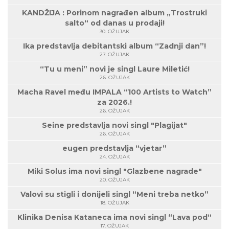
KANDŽIJA : Porinom nagrađen album „Trostruki
salto“ od danas u prodaji!
30. OŽUJAK
Ika predstavlja debitantski album “Zadnji dan”!
27. OŽUJAK
“Tu u meni” novi je singl Laure Miletić!
26. OŽUJAK
Macha Ravel među IMPALA “100 Artists to Watch”
za 2026.!
26. OŽUJAK
Seine predstavlja novi singl "Plagijat"
26. OŽUJAK
eugen predstavlja “vjetar”
24. OŽUJAK
Miki Solus ima novi singl "Glazbene nagrade"
20. OŽUJAK
Valovi su stigli i donijeli singl “Meni treba netko”
18. OŽUJAK
Klinika Denisa Kataneca ima novi singl “Lava pod“
17. OŽUJAK