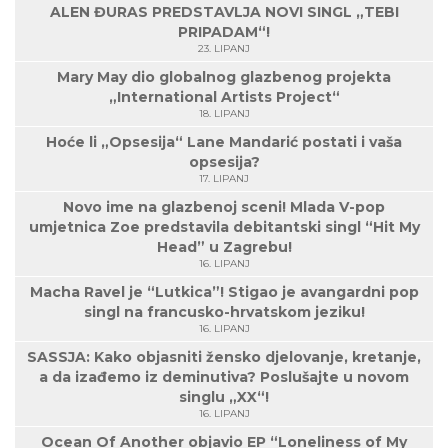
ALEN ĐURAS PREDSTAVLJA NOVI SINGL „TEBI
PRIPADAM“!
23. LIPANJ
Mary May dio globalnog glazbenog projekta
„International Artists Project“
18. LIPANJ
Hoće li „Opsesija“ Lane Mandarić postati i vaša
opsesija?
17. LIPANJ
Novo ime na glazbenoj sceni! Mlada V-pop
umjetnica Zoe predstavila debitantski singl “Hit My
Head” u Zagrebu!
16. LIPANJ
Macha Ravel je “Lutkica”! Stigao je avangardni pop
singl na francusko-hrvatskom jeziku!
16. LIPANJ
SASSJA: Kako objasniti žensko djelovanje, kretanje,
a da izađemo iz deminutiva? Poslušajte u novom
singlu „XX“!
16. LIPANJ
Ocean Of Another objavio EP “Loneliness of My