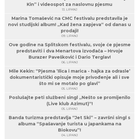
Kin” i videospot za naslovnu pjesmu
13. LIPANJ
Marina Tomašević na CMC festivalu predstavila je
novi studijski album! „Kad žena zapjeva“ od danas u
prodaji!
09. LIPANJ
Ove godine na Splitskom festivalu, svoje će pjesme
predstaviti i dva Menartova izvođača – Hrvoje
Burazer Pavešković i Dario Terglav!
06. LIPANJ
Mile Kekin: “Pjesma ’Ilica i marica - hajka za odrasle’
dokumentaristički opisuje moje privođenje ali i sve
što mi se motalo po glavi”
05. LIPANJ
Poslušajte peti službeni singl „Nešto se promijenilo
(Live klub Azimut)“!
05. LIPANJ
Banda turizma predstavlja “Jet Ski” – završni singl s
albuma “Spašavanje turista u japankama na
Biokovu”!
04. LIPANJ