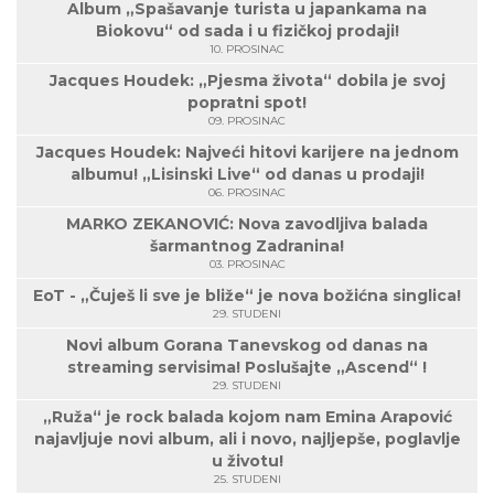
Album „Spašavanje turista u japankama na
Biokovu“ od sada i u fizičkoj prodaji!
10. PROSINAC
Jacques Houdek: „Pjesma života“ dobila je svoj
popratni spot!
09. PROSINAC
Jacques Houdek: Najveći hitovi karijere na jednom
albumu! „Lisinski Live“ od danas u prodaji!
06. PROSINAC
MARKO ZEKANOVIĆ: Nova zavodljiva balada
šarmantnog Zadranina!
03. PROSINAC
EoT - „Čuješ li sve je bliže“ je nova božićna singlica!
29. STUDENI
Novi album Gorana Tanevskog od danas na
streaming servisima! Poslušajte „Ascend“ !
29. STUDENI
„Ruža“ je rock balada kojom nam Emina Arapović
najavljuje novi album, ali i novo, najljepše, poglavlje
u životu!
25. STUDENI