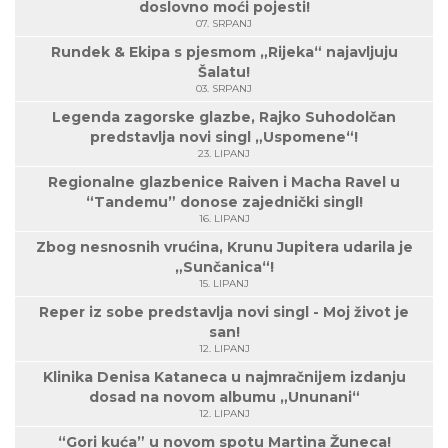
doslovno moći pojesti!
07. SRPANJ
Rundek & Ekipa s pjesmom „Rijeka“ najavljuju
Šalatu!
03. SRPANJ
Legenda zagorske glazbe, Rajko Suhodolčan
predstavlja novi singl „Uspomene“!
23. LIPANJ
Regionalne glazbenice Raiven i Macha Ravel u
“Tandemu” donose zajednički singl!
16. LIPANJ
Zbog nesnosnih vrućina, Krunu Jupitera udarila je
„Sunčanica“!
15. LIPANJ
Reper iz sobe predstavlja novi singl - Moj život je
san!
12. LIPANJ
Klinika Denisa Kataneca u najmračnijem izdanju
dosad na novom albumu „Ununani“
12. LIPANJ
“Gori kuća” u novom spotu Martina Žuneca!