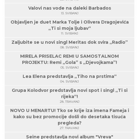
Valovi nas vode na daleki Barbados
13. SVIBANJ
Objavljen je duet Marka Tolje i Olivera Dragojevića
„Ti si moja ljubav“
11. SVIBANJ
Zaljubite se u novi singl Meritas dok svira „Radio”
08. SVIBANJ
MIRELA PRISELAC REMI U SAMOSTALNOM
PROJEKTU: Remi „Gola” s „Djevojkama”!
05. SVIBANJ
Lea Elena predstavlja „Tiho na prstima“
04. SVIBANJ
Grupa Kolodvor predstavlja novi spot i singl „Ti si
rijeka“!
28. TRAVANJ
NOVO U MENARTU! Tko se krije iza imena Fameja i
kako su bez promocije došli do desetaka tisuća
pregleda?
27. TRAVANJ
Seine predstavlja novi album "Vreva"