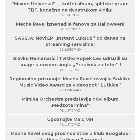
“Maxon Universal” — kultni album, splitske grupe
TBF, konačno na dvostrukom vinilu!
05. STUDENI
Macha Ravel iznenadila fanove za Halloween!
31. LISTOPAD
SASSJA: Novi EP „Instant Luksuz“ od danas na
streaming servisima!
22. LISTOPAD
Slavko Remenarić i Tvrtko Hopek Les udružili su
snage u novom singlu „Priručnik za tebe“ !
21. LISTOPAD
Regionalno priznanje: Macha Ravel osvojila SoAlive
Music Video Award za videospot “Lutkica”
20. LISTOPAD
Mimika Orchestra predstavlja novi album
„Medzotermina“!
16. LISTOPAD
Upoznajte Maiu Vë!
14. LISTOPAD
Macha Ravel ovog prosinca stiže u klub Boogaloo!
“Lutkica” uživo u Zagrebu!