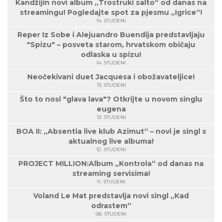
Kandžijin novi album „Trostruki salto“ od danas na
streamingu! Pogledajte spot za pjesmu „Igrice“!
14. STUDENI
Reper Iz Sobe i Alejuandro Buendija predstavljaju
"Spizu" – posveta starom, hrvatskom običaju
odlaska u spizu!
14. STUDENI
Neočekivani duet Jacquesa i obožavateljice!
13. STUDENI
Što to nosi "glava lava"? Otkrijte u novom singlu
eugena
13. STUDENI
BOA II: „Absentia live klub Azimut“ – novi je singl s
aktualnog live albuma!
12. STUDENI
PROJECT MILLION:Album „Kontrola“ od danas na
streaming servisima!
11. STUDENI
Voland Le Mat predstavlja novi singl „Kad
odrastem“
06. STUDENI