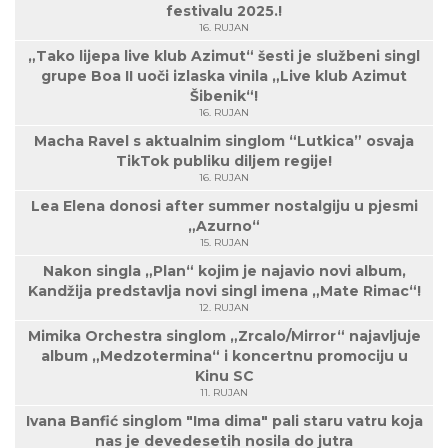
festivalu 2025.!
16. RUJAN
„Tako lijepa live klub Azimut“ šesti je službeni singl
grupe Boa II uoči izlaska vinila „Live klub Azimut
Šibenik“!
16. RUJAN
Macha Ravel s aktualnim singlom “Lutkica” osvaja
TikTok publiku diljem regije!
16. RUJAN
Lea Elena donosi after summer nostalgiju u pjesmi
„Azurno“
15. RUJAN
Nakon singla „Plan“ kojim je najavio novi album,
Kandžija predstavlja novi singl imena „Mate Rimac“!
12. RUJAN
Mimika Orchestra singlom „Zrcalo/Mirror“ najavljuje
album „Medzotermina“ i koncertnu promociju u
Kinu SC
11. RUJAN
Ivana Banfić singlom "Ima dima" pali staru vatru koja
nas je devedesetih nosila do jutra