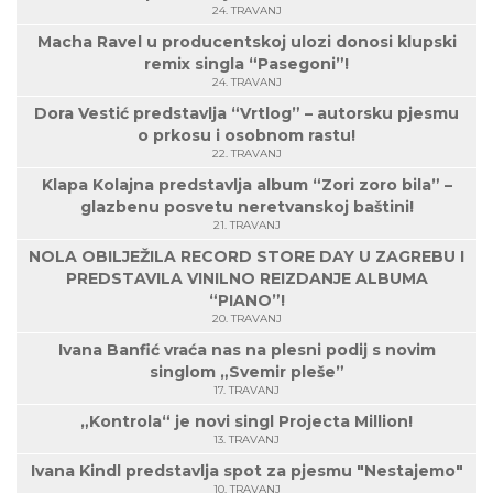
24. TRAVANJ
Macha Ravel u producentskoj ulozi donosi klupski
remix singla “Pasegoni”!
24. TRAVANJ
Dora Vestić predstavlja “Vrtlog” – autorsku pjesmu
o prkosu i osobnom rastu!
22. TRAVANJ
Klapa Kolajna predstavlja album “Zori zoro bila” –
glazbenu posvetu neretvanskoj baštini!
21. TRAVANJ
NOLA OBILJEŽILA RECORD STORE DAY U ZAGREBU I
PREDSTAVILA VINILNO REIZDANJE ALBUMA
“PIANO”!
20. TRAVANJ
Ivana Banfić vraća nas na plesni podij s novim
singlom „Svemir pleše”
17. TRAVANJ
„Kontrola“ je novi singl Projecta Million!
13. TRAVANJ
Ivana Kindl predstavlja spot za pjesmu "Nestajemo"
10. TRAVANJ