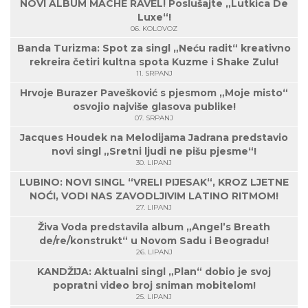
NOVI ALBUM MACHE RAVEL! Poslušajte „Lutkica De
Luxe“!
06. KOLOVOZ
Banda Turizma: Spot za singl „Neću radit“ kreativno
rekreira četiri kultna spota Kuzme i Shake Zulu!
11. SRPANJ
Hrvoje Burazer Pavešković s pjesmom „Moje misto“
osvojio najviše glasova publike!
07. SRPANJ
Jacques Houdek na Melodijama Jadrana predstavio
novi singl „Sretni ljudi ne pišu pjesme“!
30. LIPANJ
LUBINO: NOVI SINGL “VRELI PIJESAK“, KROZ LJETNE
NOĆI, VODI NAS ZAVODLJIVIM LATINO RITMOM!
27. LIPANJ
Živa Voda predstavila album „Angel’s Breath
de/re/konstrukt“ u Novom Sadu i Beogradu!
26. LIPANJ
KANDŽIJA: Aktualni singl „Plan“ dobio je svoj
popratni video broj sniman mobitelom!
25. LIPANJ