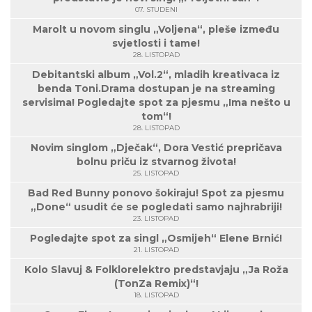
07. STUDENI
Marolt u novom singlu „Voljena“, pleše između
svjetlosti i tame!
28. LISTOPAD
Debitantski album „Vol.2“, mladih kreativaca iz
benda Toni.Drama dostupan je na streaming
servisima! Pogledajte spot za pjesmu „Ima nešto u
tom“!
28. LISTOPAD
Novim singlom „Dječak“, Dora Vestić prepričava
bolnu priču iz stvarnog života!
25. LISTOPAD
Bad Red Bunny ponovo šokiraju! Spot za pjesmu
„Done“ usudit će se pogledati samo najhrabriji!
23. LISTOPAD
Pogledajte spot za singl „Osmijeh“ Elene Brnić!
21. LISTOPAD
Kolo Slavuj & Folklorelektro predstavjaju „Ja Roža
(TonZa Remix)“!
18. LISTOPAD