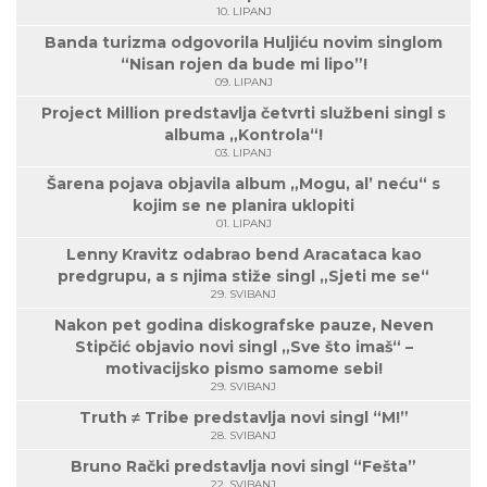
10. LIPANJ
Banda turizma odgovorila Huljiću novim singlom
“Nisan rojen da bude mi lipo”!
09. LIPANJ
Project Million predstavlja četvrti službeni singl s
albuma „Kontrola“!
03. LIPANJ
Šarena pojava objavila album „Mogu, al’ neću“ s
kojim se ne planira uklopiti
01. LIPANJ
Lenny Kravitz odabrao bend Aracataca kao
predgrupu, a s njima stiže singl „Sjeti me se“
29. SVIBANJ
Nakon pet godina diskografske pauze, Neven
Stipčić objavio novi singl „Sve što imaš“ –
motivacijsko pismo samome sebi!
29. SVIBANJ
Truth ≠ Tribe predstavlja novi singl “M!”
28. SVIBANJ
Bruno Rački predstavlja novi singl “Fešta”
22. SVIBANJ