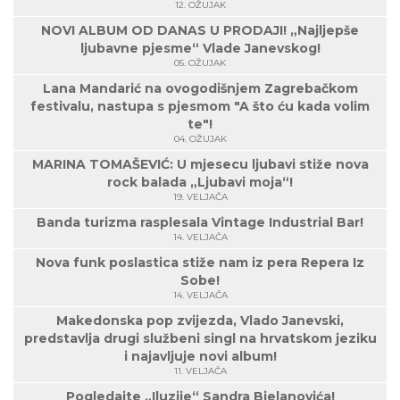
12. OŽUJAK
NOVI ALBUM OD DANAS U PRODAJI! „Najljepše
ljubavne pjesme“ Vlade Janevskog!
05. OŽUJAK
Lana Mandarić na ovogodišnjem Zagrebačkom
festivalu, nastupa s pjesmom "A što ću kada volim
te"!
04. OŽUJAK
MARINA TOMAŠEVIĆ: U mjesecu ljubavi stiže nova
rock balada „Ljubavi moja“!
19. VELJAČA
Banda turizma rasplesala Vintage Industrial Bar!
14. VELJAČA
Nova funk poslastica stiže nam iz pera Repera Iz
Sobe!
14. VELJAČA
Makedonska pop zvijezda, Vlado Janevski,
predstavlja drugi službeni singl na hrvatskom jeziku
i najavljuje novi album!
11. VELJAČA
Pogledajte „Iluzije“ Sandra Bjelanovića!