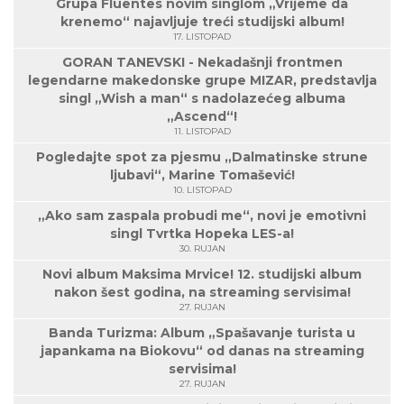
Grupa Fluentes novim singlom „Vrijeme da
krenemo“ najavljuje treći studijski album!
17. LISTOPAD
GORAN TANEVSKI - Nekadašnji frontmen
legendarne makedonske grupe MIZAR, predstavlja
singl „Wish a man“ s nadolazećeg albuma
„Ascend“!
11. LISTOPAD
Pogledajte spot za pjesmu „Dalmatinske strune
ljubavi“, Marine Tomašević!
10. LISTOPAD
„Ako sam zaspala probudi me“, novi je emotivni
singl Tvrtka Hopeka LES-a!
30. RUJAN
Novi album Maksima Mrvice! 12. studijski album
nakon šest godina, na streaming servisima!
27. RUJAN
Banda Turizma: Album „Spašavanje turista u
japankama na Biokovu“ od danas na streaming
servisima!
27. RUJAN