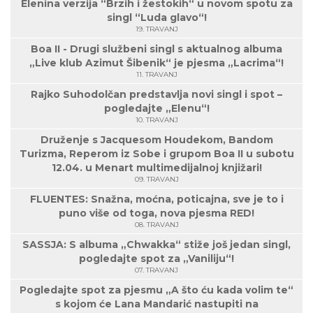
Elenina verzija “Brzih i žestokih“ u novom spotu za
singl “Luda glavo“!
19. TRAVANJ
Boa II - Drugi službeni singl s aktualnog albuma
„Live klub Azimut Šibenik“ je pjesma „Lacrima“!
11. TRAVANJ
Rajko Suhodolčan predstavlja novi singl i spot –
pogledajte „Elenu“!
10. TRAVANJ
Druženje s Jacquesom Houdekom, Bandom
Turizma, Reperom iz Sobe i grupom Boa II u subotu
12.04. u Menart multimedijalnoj knjižari!
09. TRAVANJ
FLUENTES: Snažna, moćna, poticajna, sve je to i
puno više od toga, nova pjesma RED!
08. TRAVANJ
SASSJA: S albuma „Chwakka“ stiže još jedan singl,
pogledajte spot za „Vaniliju“!
07. TRAVANJ
Pogledajte spot za pjesmu „A što ću kada volim te“
s kojom će Lana Mandarić nastupiti na