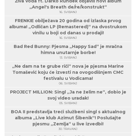
Živa Voda ft. Darko Rundek objavili novi album
„Angel's Breath de/re/konstrukt“
16. SVIBANJ
FRENKIE obilježava 20 godina od izlaska prvog
albuma! „Odličan LP (Remastered)“ na dvostrukom
vinilu u boji od danas u prodaji!
16. SVIBANJ
Bad Red Bunny: Pjesma „Happy Sad“ je mračna
himna unutarnje borbe!
13. SVIBANJ
„Ne dam na te grube riči“ nova je pjesma Marine
Tomašević koju će izvesti na ovogodišnjem CMC
festivalu u Vodicama!
06. SVIBANJ
PROJECT MILLION: Singl „Ja ne želim ne“, dobio je
svoj video uradak!
05. SVIBANJ
BOA II predstavlja treći službeni singl s aktualnog
albuma „Live klub Azimut Šibenik“! Poslušajte
pjesmu „Zemlja“ u live izvedbi!
30. TRAVANJ