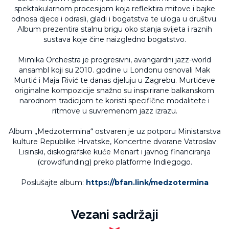
spektakularnom procesijom koja reflektira mitove i bajke
odnosa djece i odrasli, gladi i bogatstva te uloga u društvu.
Album prezentira stalnu brigu oko stanja svijeta i raznih
sustava koje čine naizgledno bogatstvo.
Mimika Orchestra je progresivni, avangardni jazz-world
ansambl koji su 2010. godine u Londonu osnovali Mak
Murtić i Maja Rivić te danas djeluju u Zagrebu. Murtićeve
originalne kompozicije snažno su inspirirane balkanskom
narodnom tradicijom te koristi specifične modalitete i
ritmove u suvremenom jazz izrazu.
Album „Medzotermina“ ostvaren je uz potporu Ministarstva
kulture Republike Hrvatske, Koncertne dvorane Vatroslav
Lisinski, diskografske kuće Menart i javnog financiranja
(crowdfunding) preko platforme Indiegogo.
Poslušajte album:
https://bfan.link/medzotermina
Vezani sadržaji