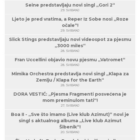
Seine predstavljaju novi singl „Gori 2“
29. SVIBANJ
Ljeto je pred vratima, a Reper Iz Sobe nosi „Roze
očale“!
29. SVIBANJ
Slick Stings predstavljaju novi videospot za pjesmu
„3000 miles“
28. SVIBANJ
Fran Uccellini objavio novu pjesmu „Vatromet“
28. SVIBANJ
Mimika Orchestra predstavlja novi singl „Klapa za
Zemlju / Klapa for the Earth“
28. SVIBANJ
DORA VESTIĆ: „Pjesma Fragmenti posvećena je
mom preminulom tati“!
27. SVIBANJ
Boa II - „Sve što imamo (Live klub Azimut)“ novi je
singl s aktualnog albuma „Live klub Azimut
Šibenik“!
20. SVIBANJ