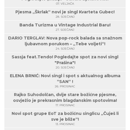
07. VELJAČA
Pjesma „Škrlak“ novi je singl Kvarteta Gubec!
28. SIJEČANJ
Banda Turizma u Vintage Industrial Baru!
27. SIJEČANJ
DARIO TERGLAV: Nova pop-rock balada sa snažnom
ljubavnom porukom – „Tebe voljeti“!
24. SIJEČANJ
Sassja feat.Tendo! Pogledajte spot za novi singl
"Prašina"!
20. SIJEČANJ
ELENA BRNIĆ: Novi singl i spot s aktualnog albuma
“SAN“ !
26. PROSINAC
Rajko Suhodolčan, dvije stare božićne pjesme,
osvježio je prekrasnim blagdanskim spotovima!
17. PROSINAC
Novi spot grupe EoT za božićnu singlicu „Čuješ li
sve je bliže“!
13. PROSINAC