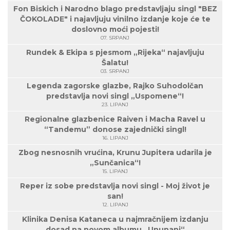
Fon Biskich i Narodno blago predstavljaju singl "BEZ
ČOKOLADE" i najavljuju vinilno izdanje koje će te
doslovno moći pojesti!
07. SRPANJ
Rundek & Ekipa s pjesmom „Rijeka“ najavljuju
Šalatu!
03. SRPANJ
Legenda zagorske glazbe, Rajko Suhodolčan
predstavlja novi singl „Uspomene“!
23. LIPANJ
Regionalne glazbenice Raiven i Macha Ravel u
“Tandemu” donose zajednički singl!
16. LIPANJ
Zbog nesnosnih vrućina, Krunu Jupitera udarila je
„Sunčanica“!
15. LIPANJ
Reper iz sobe predstavlja novi singl - Moj život je
san!
12. LIPANJ
Klinika Denisa Kataneca u najmračnijem izdanju
dosad na novom albumu „Ununani“