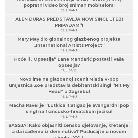
popratni video broj sniman mobitelom!
25. LIPANJ
ALEN ĐURAS PREDSTAVLJA NOVI SINGL „TEBI
PRIPADAM“!
23. LIPANJ
Mary May dio globalnog glazbenog projekta
„International Artists Project“
18. LIPANJ
Hoće li „Opsesija“ Lane Mandarić postati i vaša
opsesija?
17. LIPANJ
Novo ime na glazbenoj sceni! Mlada V-pop
umjetnica Zoe predstavila debitantski singl “Hit My
Head” u Zagrebu!
16. LIPANJ
Macha Ravel je “Lutkica”! Stigao je avangardni pop
singl na francusko-hrvatskom jeziku!
16. LIPANJ
SASSJA: Kako objasniti žensko djelovanje, kretanje,
a da izađemo iz deminutiva? Poslušajte u novom
singlu „XX“!