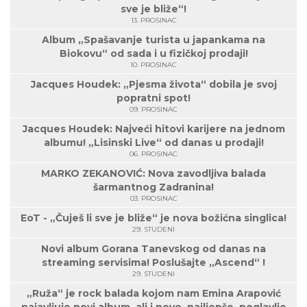
sve je bliže“!
13. PROSINAC
Album „Spašavanje turista u japankama na
Biokovu“ od sada i u fizičkoj prodaji!
10. PROSINAC
Jacques Houdek: „Pjesma života“ dobila je svoj
popratni spot!
09. PROSINAC
Jacques Houdek: Najveći hitovi karijere na jednom
albumu! „Lisinski Live“ od danas u prodaji!
06. PROSINAC
MARKO ZEKANOVIĆ: Nova zavodljiva balada
šarmantnog Zadranina!
03. PROSINAC
EoT - „Čuješ li sve je bliže“ je nova božićna singlica!
29. STUDENI
Novi album Gorana Tanevskog od danas na
streaming servisima! Poslušajte „Ascend“ !
29. STUDENI
„Ruža“ je rock balada kojom nam Emina Arapović