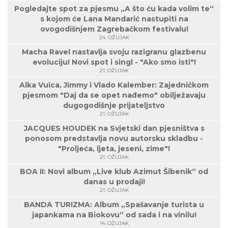
Pogledajte spot za pjesmu „A što ću kada volim te“
s kojom će Lana Mandarić nastupiti na
ovogodišnjem Zagrebačkom festivalu!
24. OŽUJAK
Macha Ravel nastavlja svoju razigranu glazbenu
evoluciju! Novi spot i singl - "Ako smo isti"!
21. OŽUJAK
Alka Vuica, Jimmy i Vlado Kalember: Zajedničkom
pjesmom "Daj da se opet nađemo" obilježavaju
dugogodišnje prijateljstvo
21. OŽUJAK
JACQUES HOUDEK na Svjetski dan pjesništva s
ponosom predstavlja novu autorsku skladbu -
"Proljeća, ljeta, jeseni, zime"!
21. OŽUJAK
BOA II: Novi album „Live klub Azimut Šibenik“ od
danas u prodaji!
21. OŽUJAK
BANDA TURIZMA: Album „Spašavanje turista u
japankama na Biokovu“ od sada i na vinilu!
14. OŽUJAK