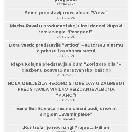
27. TRAVANJ
Seine predstavlja novi album "Vreva"
24. TRAVANJ
Macha Ravel u producentskoj ulozi donosi klupski
remix singla “Pasegoni”!
24. TRAVANJ
Dora Vestić predstavlja “Vrtlog” – autorsku pjesmu
o prkosu i osobnom rastu!
22. TRAVANJ
Klapa Kolajna predstavlja album “Zori zoro bila” –
glazbenu posvetu neretvanskoj baštini!
21. TRAVANJ
NOLA OBILJEŽILA RECORD STORE DAY U ZAGREBU I
PREDSTAVILA VINILNO REIZDANJE ALBUMA
“PIANO”!
20. TRAVANJ
Ivana Banfić vraća nas na plesni podij s novim
singlom „Svemir pleše”
17. TRAVANJ
„Kontrola“ je novi singl Projecta Million!