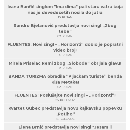
Ivana Banfić singlom "Ima dima" pali staru vatru koja
nas je devedesetih nosila do jutra
10. RUJAN
Sandro Bjelanović predstavlja novi singl „Zbog
tebe“
09. RUJAN
FLUENTES: Novi singl – „Horizonti“ dobio je popratni
video broj!
05. RUJAN
Mirela Priselac Remi zbog „Slobode“ obrijala glavu!
03. RUJAN
BANDA TURIZMA obradila “Pljačkam turiste” benda
Kiša Metaka!
02. RUJAN
FLUENTES: Poslušajte novi singl – „Horizonti“!
25. KOLOVOZ
Kvartet Gubec predstavlja novu kajkavsku popevku
„Potiho“
18. KOLOVOZ
Elena Brnić predstavlja novi singl "Jesam li