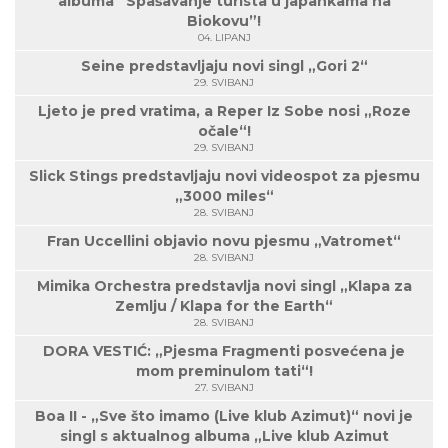
albuma “Spašavanje turista u japankama na
Biokovu”!
04. LIPANJ
Seine predstavljaju novi singl „Gori 2“
29. SVIBANJ
Ljeto je pred vratima, a Reper Iz Sobe nosi „Roze
očale“!
29. SVIBANJ
Slick Stings predstavljaju novi videospot za pjesmu
„3000 miles“
28. SVIBANJ
Fran Uccellini objavio novu pjesmu „Vatromet“
28. SVIBANJ
Mimika Orchestra predstavlja novi singl „Klapa za
Zemlju / Klapa for the Earth“
28. SVIBANJ
DORA VESTIĆ: „Pjesma Fragmenti posvećena je
mom preminulom tati“!
27. SVIBANJ
Boa II - „Sve što imamo (Live klub Azimut)“ novi je
singl s aktualnog albuma „Live klub Azimut