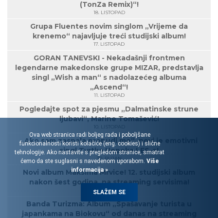
(TonZa Remix)“!
18. LISTOPAD
Grupa Fluentes novim singlom „Vrijeme da
krenemo“ najavljuje treći studijski album!
17. LISTOPAD
GORAN TANEVSKI - Nekadašnji frontmen
legendarne makedonske grupe MIZAR, predstavlja
singl „Wish a man“ s nadolazećeg albuma
„Ascend“!
11. LISTOPAD
Pogledajte spot za pjesmu „Dalmatinske strune
ljubavi“, Marine Tomašević!
10. LISTOPAD
Ova web stranica radi boljeg rada i poboljšane
„Ako sam zaspala probudi me“, novi je emotivni
funkcionalnosti koristi kolačiće (eng. cookies) i slične
singl Tvrtka Hopeka LES-a!
tehnologije. Ako nastavite s pregledom stranice, smatrat
30. RUJAN
ćemo da ste suglasni s navedenom uporabom.
Više
informacija »
Novi album Maksima Mrvice! 12. studijski album
nakon šest godina, na streaming servisima!
27. RUJAN
SLAŽEM SE
Banda Turizma: Album „Spašavanje turista u
japankama na Biokovu“ od danas na streaming