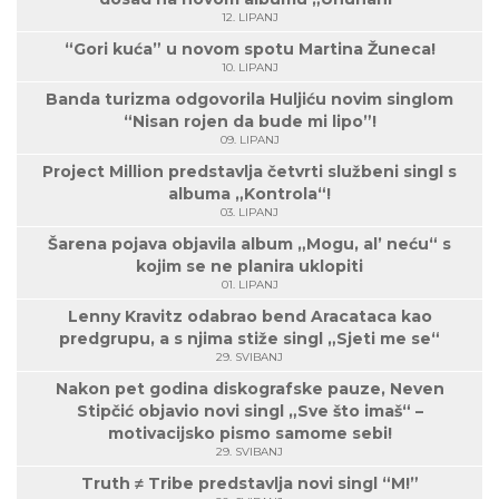
12. LIPANJ
“Gori kuća” u novom spotu Martina Žuneca!
10. LIPANJ
Banda turizma odgovorila Huljiću novim singlom
“Nisan rojen da bude mi lipo”!
09. LIPANJ
Project Million predstavlja četvrti službeni singl s
albuma „Kontrola“!
03. LIPANJ
Šarena pojava objavila album „Mogu, al’ neću“ s
kojim se ne planira uklopiti
01. LIPANJ
Lenny Kravitz odabrao bend Aracataca kao
predgrupu, a s njima stiže singl „Sjeti me se“
29. SVIBANJ
Nakon pet godina diskografske pauze, Neven
Stipčić objavio novi singl „Sve što imaš“ –
motivacijsko pismo samome sebi!
29. SVIBANJ
Truth ≠ Tribe predstavlja novi singl “M!”