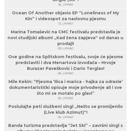
16. LIPANJ
Ocean Of Another objavio EP “Loneliness of My
Kin” i videospot za naslovnu pjesmu
13. LIPANJ
Marina Tomašević na CMC festivalu predstavila je
novi studijski album! „Kad žena zapjeva“ od danas u
prodaji!
09. LIPANJ
Ove godine na Splitskom festivalu, svoje će pjesme
predstaviti i dva Menartova izvođača – Hrvoje
Burazer Pavešković i Dario Terglav!
06. LIPANJ
Mile Kekin: “Pjesma ’Ilica i marica - hajka za odrasle’
dokumentaristički opisuje moje privođenje ali i sve
što mi se motalo po glavi”
05. LIPANJ
Poslušajte peti službeni singl „Nešto se promijenilo
(Live klub Azimut)“!
05. LIPANJ
Banda turizma predstavlja “Jet Ski” – završni singl s