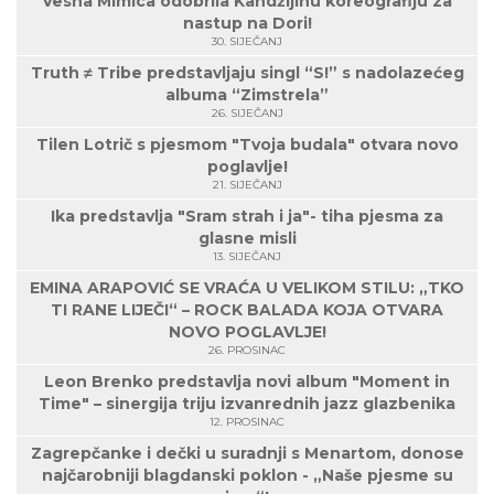
Vesna Mimica odobrila Kandžijinu koreografiju za
nastup na Dori!
30. SIJEČANJ
Truth ≠ Tribe predstavljaju singl “S!” s nadolazećeg
albuma “Zimstrela”
26. SIJEČANJ
Tilen Lotrič s pjesmom "Tvoja budala" otvara novo
poglavlje!
21. SIJEČANJ
Ika predstavlja "Sram strah i ja"- tiha pjesma za
glasne misli
13. SIJEČANJ
EMINA ARAPOVIĆ SE VRAĆA U VELIKOM STILU: „TKO
TI RANE LIJEČI“ – ROCK BALADA KOJA OTVARA
NOVO POGLAVLJE!
26. PROSINAC
Leon Brenko predstavlja novi album "Moment in
Time" – sinergija triju izvanrednih jazz glazbenika
12. PROSINAC
Zagrepčanke i dečki u suradnji s Menartom, donose
najčarobniji blagdanski poklon - „Naše pjesme su