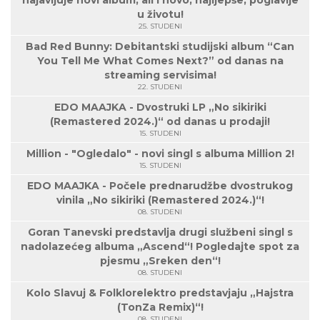
najavljuje novi album, ali i novo, najljepše, poglavlje
u životu!
25. STUDENI
Bad Red Bunny: Debitantski studijski album “Can
You Tell Me What Comes Next?” od danas na
streaming servisima!
22. STUDENI
EDO MAAJKA - Dvostruki LP „No sikiriki
(Remastered 2024.)“ od danas u prodaji!
15. STUDENI
Million - "Ogledalo" - novi singl s albuma Million 2!
15. STUDENI
EDO MAAJKA - Počele prednarudžbe dvostrukog
vinila „No sikiriki (Remastered 2024.)“!
08. STUDENI
Goran Tanevski predstavlja drugi službeni singl s
nadolazećeg albuma „Ascend“! Pogledajte spot za
pjesmu „Sreken den“!
08. STUDENI
Kolo Slavuj & Folklorelektro predstavjaju „Hajstra
(TonZa Remix)“!
08. STUDENI