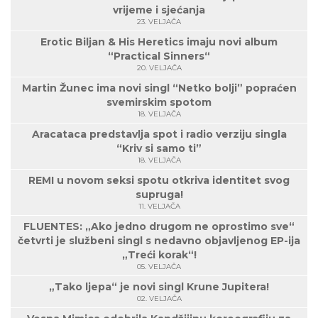
vrijeme i sjećanja
23. VELJAČA
Erotic Biljan & His Heretics imaju novi album
“Practical Sinners“
20. VELJAČA
Martin Žunec ima novi singl “Netko bolji” popraćen
svemirskim spotom
18. VELJAČA
Aracataca predstavlja spot i radio verziju singla
“Kriv si samo ti”
18. VELJAČA
REMI u novom seksi spotu otkriva identitet svog
supruga!
11. VELJAČA
FLUENTES: „Ako jedno drugom ne oprostimo sve“
četvrti je službeni singl s nedavno objavljenog EP-ija
„Treći korak“!
05. VELJAČA
„Tako ljepa“ je novi singl Krune Jupitera!
02. VELJAČA