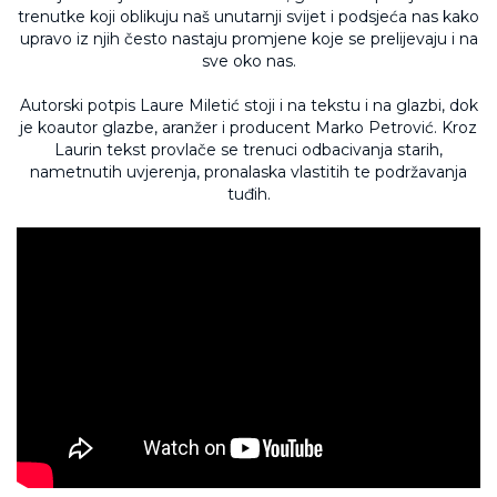
trenutke koji oblikuju naš unutarnji svijet i podsjeća nas kako
upravo iz njih često nastaju promjene koje se prelijevaju i na
sve oko nas.
Autorski potpis Laure Miletić stoji i na tekstu i na glazbi, dok
je koautor glazbe, aranžer i producent Marko Petrović. Kroz
Laurin tekst provlače se trenuci odbacivanja starih,
nametnutih uvjerenja, pronalaska vlastitih te podržavanja
tuđih.