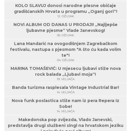
KOLO SLAVUJ donosi narodne plesne običaje
gradišćanskih Hrvata u programu „Oganj gori“!
12. OŽUJAK
NOVI ALBUM OD DANAS U PRODAJI! „Najljepše
ljubavne pjesme“ Vlade Janevskog!
05. OŽUJAK
Lana Mandarić na ovogodišnjem Zagrebačkom
festivalu, nastupa s pjesmom "A što ću kada volim
te"!
04. OŽUJAK
MARINA TOMAŠEVIĆ: U mjesecu ljubavi stiže nova
rock balada „Ljubavi moja“!
19. VELJAČA
Banda turizma rasplesala Vintage Industrial Bar!
14. VELJAČA
Nova funk poslastica stiže nam iz pera Repera Iz
Sobe!
14. VELJAČA
Makedonska pop zvijezda, Vlado Janevski,
predstavlja drugi službeni singl na hrvatskom jeziku