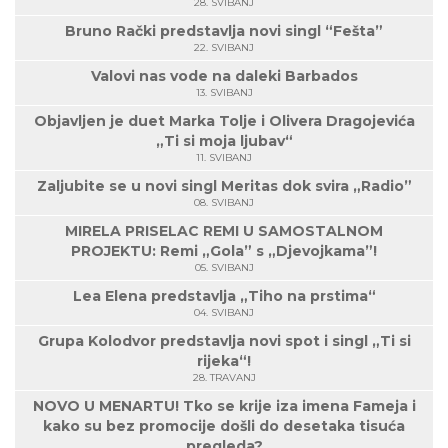
28. SVIBANJ
Bruno Rački predstavlja novi singl “Fešta”
22. SVIBANJ
Valovi nas vode na daleki Barbados
13. SVIBANJ
Objavljen je duet Marka Tolje i Olivera Dragojevića
„Ti si moja ljubav“
11. SVIBANJ
Zaljubite se u novi singl Meritas dok svira „Radio”
08. SVIBANJ
MIRELA PRISELAC REMI U SAMOSTALNOM
PROJEKTU: Remi „Gola” s „Djevojkama”!
05. SVIBANJ
Lea Elena predstavlja „Tiho na prstima“
04. SVIBANJ
Grupa Kolodvor predstavlja novi spot i singl „Ti si
rijeka“!
28. TRAVANJ
NOVO U MENARTU! Tko se krije iza imena Fameja i
kako su bez promocije došli do desetaka tisuća
pregleda?