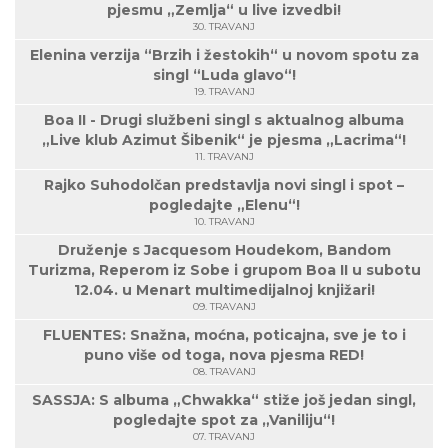
pjesmu „Zemlja“ u live izvedbi!
30. TRAVANJ
Elenina verzija “Brzih i žestokih“ u novom spotu za
singl “Luda glavo“!
19. TRAVANJ
Boa II - Drugi službeni singl s aktualnog albuma
„Live klub Azimut Šibenik“ je pjesma „Lacrima“!
11. TRAVANJ
Rajko Suhodolčan predstavlja novi singl i spot –
pogledajte „Elenu“!
10. TRAVANJ
Druženje s Jacquesom Houdekom, Bandom
Turizma, Reperom iz Sobe i grupom Boa II u subotu
12.04. u Menart multimedijalnoj knjižari!
09. TRAVANJ
FLUENTES: Snažna, moćna, poticajna, sve je to i
puno više od toga, nova pjesma RED!
08. TRAVANJ
SASSJA: S albuma „Chwakka“ stiže još jedan singl,
pogledajte spot za „Vaniliju“!
07. TRAVANJ