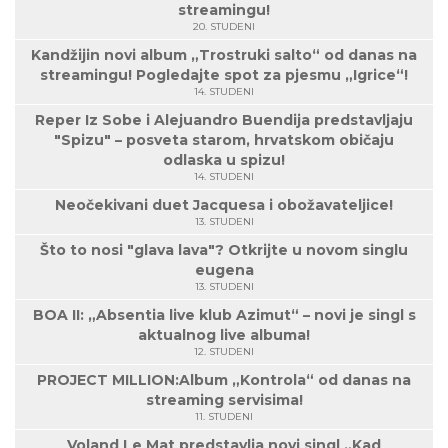
streamingu!
20. STUDENI
Kandžijin novi album „Trostruki salto“ od danas na
streamingu! Pogledajte spot za pjesmu „Igrice“!
14. STUDENI
Reper Iz Sobe i Alejuandro Buendija predstavljaju
"Spizu" – posveta starom, hrvatskom običaju
odlaska u spizu!
14. STUDENI
Neočekivani duet Jacquesa i obožavateljice!
13. STUDENI
Što to nosi "glava lava"? Otkrijte u novom singlu
eugena
13. STUDENI
BOA II: „Absentia live klub Azimut“ – novi je singl s
aktualnog live albuma!
12. STUDENI
PROJECT MILLION:Album „Kontrola“ od danas na
streaming servisima!
11. STUDENI
Voland Le Mat predstavlja novi singl „Kad