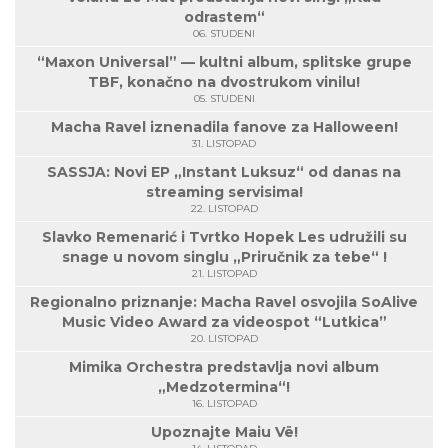
odrastem“
06. STUDENI
“Maxon Universal” — kultni album, splitske grupe
TBF, konačno na dvostrukom vinilu!
05. STUDENI
Macha Ravel iznenadila fanove za Halloween!
31. LISTOPAD
SASSJA: Novi EP „Instant Luksuz“ od danas na
streaming servisima!
22. LISTOPAD
Slavko Remenarić i Tvrtko Hopek Les udružili su
snage u novom singlu „Priručnik za tebe“ !
21. LISTOPAD
Regionalno priznanje: Macha Ravel osvojila SoAlive
Music Video Award za videospot “Lutkica”
20. LISTOPAD
Mimika Orchestra predstavlja novi album
„Medzotermina“!
16. LISTOPAD
Upoznajte Maiu Vë!