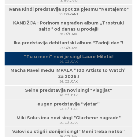
13. TRAVANJ
Ivana Kindl predstavlja spot za pjesmu "Nestajemo"
10. TRAVANJ
KANDŽIJA : Porinom nagrađen album „Trostruki
salto“ od danas u prodaji!
30. OŽUJAK
Ika predstavlja debitantski album “Zadnji dan”!
27. OŽUJAK
“Tu u meni” novi je singl Laure Miletić!
26. OŽUJAK
Macha Ravel među IMPALA “100 Artists to Watch”
za 2026.!
26. OŽUJAK
Seine predstavlja novi singl "Plagijat"
26. OŽUJAK
eugen predstavlja “vjetar”
24. OŽUJAK
Miki Solus ima novi singl "Glazbene nagrade"
20. OŽUJAK
Valovi su stigli i donijeli singl “Meni treba netko”
18. OŽUJAK