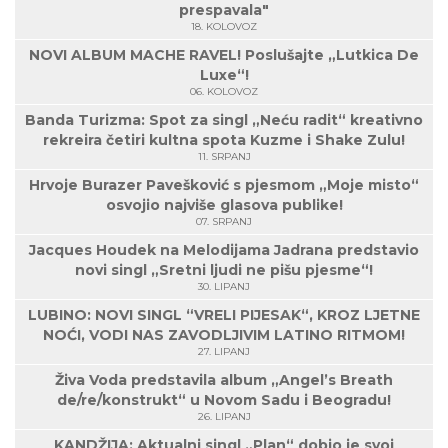
prespavala"
18. KOLOVOZ
NOVI ALBUM MACHE RAVEL! Poslušajte „Lutkica De
Luxe“!
06. KOLOVOZ
Banda Turizma: Spot za singl „Neću radit“ kreativno
rekreira četiri kultna spota Kuzme i Shake Zulu!
11. SRPANJ
Hrvoje Burazer Pavešković s pjesmom „Moje misto“
osvojio najviše glasova publike!
07. SRPANJ
Jacques Houdek na Melodijama Jadrana predstavio
novi singl „Sretni ljudi ne pišu pjesme“!
30. LIPANJ
LUBINO: NOVI SINGL “VRELI PIJESAK“, KROZ LJETNE
NOĆI, VODI NAS ZAVODLJIVIM LATINO RITMOM!
27. LIPANJ
Živa Voda predstavila album „Angel’s Breath
de/re/konstrukt“ u Novom Sadu i Beogradu!
26. LIPANJ
KANDŽIJA: Aktualni singl „Plan“ dobio je svoj