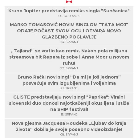
Kruno Jupiter predstavlja remiks singla "Sunčanica"
06. KOLOVOZ
MARKO TOMASOVIĆ NOVIM SINGLOM "TATA MOJ"
ODAJE POČAST SVOM OCU I OTVARA NOVO
GLAZBENO POGLAVLJE
24. SRPANJ
„Tajland“ se vratio kao remix. Nakon pola milijuna
streamova hit Repera iz sobe i Anne Moor u novom
ruhu!
22. SRPANJ
Bruno Rački novi singl “Da mi je još jednom”
posvećuje svim izgubljenima i voljenima
21. SRPANJ
GLISTE predstavljaju novi singl "Paprika": Viralni
slovenski duo donosi najotkačeniji okus ljeta i stiže
na SHIP festival!
15. SRPANJ
Nova pjesma Jacquesa Houdeka „Ljubav do kraja
života“ dobila je svoje posebno videoizdanje!
08. SRPANJ