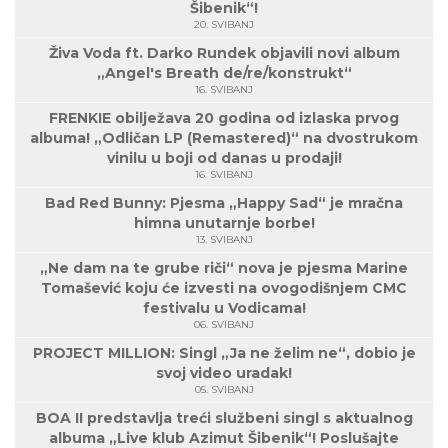
Šibenik“!
20. SVIBANJ
Živa Voda ft. Darko Rundek objavili novi album
„Angel's Breath de/re/konstrukt“
16. SVIBANJ
FRENKIE obilježava 20 godina od izlaska prvog
albuma! „Odličan LP (Remastered)“ na dvostrukom
vinilu u boji od danas u prodaji!
16. SVIBANJ
Bad Red Bunny: Pjesma „Happy Sad“ je mračna
himna unutarnje borbe!
13. SVIBANJ
„Ne dam na te grube riči“ nova je pjesma Marine
Tomašević koju će izvesti na ovogodišnjem CMC
festivalu u Vodicama!
06. SVIBANJ
PROJECT MILLION: Singl „Ja ne želim ne“, dobio je
svoj video uradak!
05. SVIBANJ
BOA II predstavlja treći službeni singl s aktualnog
albuma „Live klub Azimut Šibenik“! Poslušajte