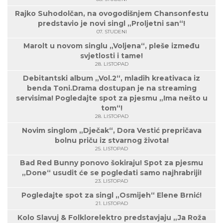
Rajko Suhodolčan, na ovogodišnjem Chansonfestu
predstavio je novi singl „Proljetni san“!
07. STUDENI
Marolt u novom singlu „Voljena“, pleše između
svjetlosti i tame!
28. LISTOPAD
Debitantski album „Vol.2“, mladih kreativaca iz
benda Toni.Drama dostupan je na streaming
servisima! Pogledajte spot za pjesmu „Ima nešto u
tom“!
28. LISTOPAD
Novim singlom „Dječak“, Dora Vestić prepričava
bolnu priču iz stvarnog života!
25. LISTOPAD
Bad Red Bunny ponovo šokiraju! Spot za pjesmu
„Done“ usudit će se pogledati samo najhrabriji!
23. LISTOPAD
Pogledajte spot za singl „Osmijeh“ Elene Brnić!
21. LISTOPAD
Kolo Slavuj & Folklorelektro predstavjaju „Ja Roža