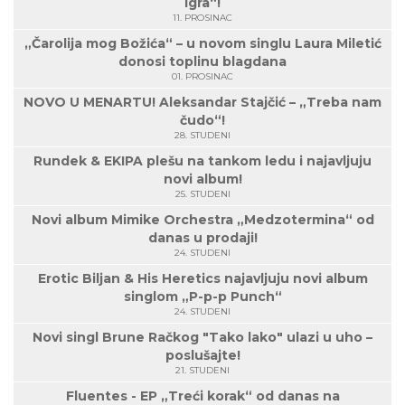
igra“!
11. PROSINAC
„Čarolija mog Božića“ – u novom singlu Laura Miletić
donosi toplinu blagdana
01. PROSINAC
NOVO U MENARTU! Aleksandar Stajčić – „Treba nam
čudo“!
28. STUDENI
Rundek & EKIPA plešu na tankom ledu i najavljuju
novi album!
25. STUDENI
Novi album Mimike Orchestra „Medzotermina“ od
danas u prodaji!
24. STUDENI
Erotic Biljan & His Heretics najavljuju novi album
singlom „P-p-p Punch“
24. STUDENI
Novi singl Brune Račkog "Tako lako" ulazi u uho –
poslušajte!
21. STUDENI
Fluentes - EP „Treći korak“ od danas na