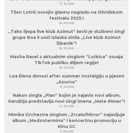
17. RUJAN
Tilen Lotrič osvojio glavnu nagradu na Ohridskom
festivalu 2025.!
16. RUJAN
„Tako lijepa live klub Azimut“ šesti je službeni singl
grupe Boa II uoči izlaska vinila „Live klub Azimut
Šibenik“!
16. RUJAN
Macha Ravel s aktualnim singlom “Lutkica” osvaja
TikTok publiku diljem regije!
16. RUJAN
Lea Elena donosi after summer nostalgiju u pjesmi
„Azurno“
15. RUJAN
Nakon singla „Plan“ kojim je najavio novi album,
Kandžija predstavlja novi singl imena „Mate Rimac“!
12. RUJAN
Mimika Orchestra singlom „Zrcalo/Mirror“ najavljuje
album „Medzotermina“ i koncertnu promociju u
Kinu SC
11. RUJAN