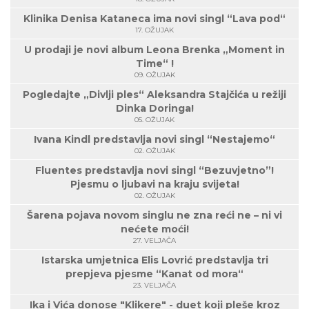
Klinika Denisa Kataneca ima novi singl “Lava pod“
17. OŽUJAK
U prodaji je novi album Leona Brenka „Moment in
Time“ !
09. OŽUJAK
Pogledajte „Divlji ples“ Aleksandra Stajčića u režiji
Dinka Doringa!
05. OŽUJAK
Ivana Kindl predstavlja novi singl “Nestajemo“
02. OŽUJAK
Fluentes predstavlja novi singl “Bezuvjetno”!
Pjesmu o ljubavi na kraju svijeta!
02. OŽUJAK
Šarena pojava novom singlu ne zna reći ne – ni vi
nećete moći!
27. VELJAČA
Istarska umjetnica Elis Lovrić predstavlja tri
prepjeva pjesme “Kanat od mora“
23. VELJAČA
Ika i Vića donose "Klikere" - duet koji pleše kroz