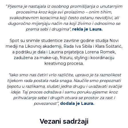
“
Pjesma je nastajala iz osobnog promišljanja o unutarnjim
procesima kroz koje svi prolazimo – onim tihim,
svakodnevnim koracima koji često ostanu nevidljivi, ali
dugoročno mijenjaju način na koji živimo i odnosimo se
prema sebi i drugima”
,
rekla je Laura.
Spot su snimile studentice završne godine studija Novi
mediji na Likovnoj akademiji, Rada Iva Sibila i Klara Šoštarić,
a podršku je dala i Laurina prijateljica Lorena Romek,
zadužena za make-up, frizuru, styling i koordinaciju
kreativnog procesa.
“Iako smo nas četiri vrlo različite, upravo je ta raznolikost
tijekom rada postala naša snaga. Naučile smo prepoznati
ljepotu u razlikama, slušati jedna drugu i uvažavati svačije
ideje. Taj proces odražava i samu poruku pjesme: kroz
prihvaćanje sebe i drugih otvara se prostor za rast i
povezanost”
,
dodala je Laura.
Vezani sadržaji