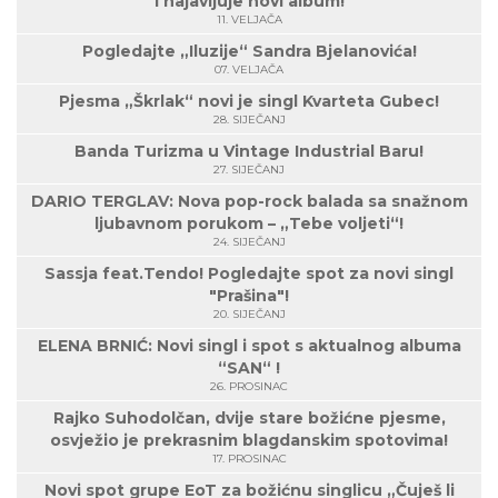
i najavljuje novi album!
11. VELJAČA
Pogledajte „Iluzije“ Sandra Bjelanovića!
07. VELJAČA
Pjesma „Škrlak“ novi je singl Kvarteta Gubec!
28. SIJEČANJ
Banda Turizma u Vintage Industrial Baru!
27. SIJEČANJ
DARIO TERGLAV: Nova pop-rock balada sa snažnom
ljubavnom porukom – „Tebe voljeti“!
24. SIJEČANJ
Sassja feat.Tendo! Pogledajte spot za novi singl
"Prašina"!
20. SIJEČANJ
ELENA BRNIĆ: Novi singl i spot s aktualnog albuma
“SAN“ !
26. PROSINAC
Rajko Suhodolčan, dvije stare božićne pjesme,
osvježio je prekrasnim blagdanskim spotovima!
17. PROSINAC
Novi spot grupe EoT za božićnu singlicu „Čuješ li